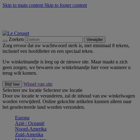
Skip to main content
Skip to footer content
Zomerse buitenmomenten met de BBQ Outdoor Collectie &
Thyme -
Shop Nu
De essentials van Le Creuset -
Ontdek Nu
Nieuwsbrieven: Registreer en bespaar 10%! -
Schrijf je nu in
Zoeken
Verwijder
Zorg ervoor dat uw wachtwoord sterk is, met minimaal 8 tekens,
inclusief een hoofdletter en een speciaal teken.
Uw winkelmandje is leeg op de nieuwe site. Maar maakt u zich
geen zorgen, we bewaren uw winkelmandje hier voor wanneer u
terug wilt komen.
Wissel van site
Blijf hier
Selecteer uw locatie
Selecteer uw locatie
Door uw locatie te veranderen, zal de inhoud van uw winkelwagen
worden verwijderd. Online gekochte artikelen kunnen alleen naar
het geselecteerde land worden verzonden.
Europa
Aziё / Oceaniё
Noord-Amerika
Zuid-Amerika