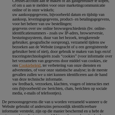
Creuset-account aan te maken of als gastgebruiker te kopen,
of om u aan te melden voor onze marketingcommunicatie
online of in onze winkels;
uw aankoopgegevens, bijvoorbeeld datum en tijdstip van
aankoop, leveringsgegevens, product- en betalingsgegevens,
voor het beheer van uw bestellingen;
gegevens over uw online browsegeschiedenis (bv. online-
identificatienummers - zoals uw IP-adres, browserversie,
besturingssysteem, duur van het bezoek, terugkerende
gebruiker, geografische oorsprong), verzameld tijdens uw
bezoeken aan de Website (ongeacht of u een geregistreerde
gebruiker bent of niet), door gebruik te maken van logs en/of
traceringstechnologieën zoals “cookies” (voor informatie over
het verzamelen van gegevens door middel van cookies, zie
ons
Cookiebeleid
, ter verbetering van onze diensten en
advertenties, of voor onze statistische analyse; in de meeste
gevallen zullen we u niet kunnen identificeren aan de hand
van deze technische informatie.
uw feedback, verzoeken, klachten, vragen of interacties met
ons (bijvoorbeeld uw berichten, chats, berichten op sociale
media, e-mails of telefoontjes).
De persoonsgegevens die van u worden verzameld wanneer u de
Website gebruikt of anderszins persoonlijk identificeerbare
informatie verstrekt, zijn op die manier beschermd en u hebt de