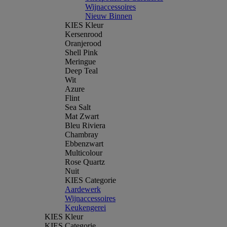
Wijnaccessoires
Nieuw Binnen
KIES Kleur
Kersenrood
Oranjerood
Shell Pink
Meringue
Deep Teal
Wit
Azure
Flint
Sea Salt
Mat Zwart
Bleu Riviera
Chambray
Ebbenzwart
Multicolour
Rose Quartz
Nuit
KIES Categorie
Aardewerk
Wijnaccessoires
Keukengerei
KIES Kleur
KIES Categorie