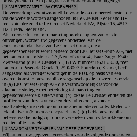
privacyrechten die in paragraaf 8 hieronder worden uitgelegd.
2. WIE VERZAMELT UW GEGEVENS?
De verwerkingsverantwoordelijke voor de e-commercediensten die
via de website worden aangeboden, is Le Creuset Nederland BV
met statutaire zetel te Le Creuset Nederland BV, Bijster 15, 4817
HZ Breda, Nederland.
Als u ermee instemt om marketingboodschappen van ons te
ontvangen, worden uw gegevens onderdeel van de
consumentendatabase van Le Creuset Group, die als
gegevensbeheerder wordt beheerd door Le Creuset Group AG, met
het kantoor in Hofstrasse 1A,Neuhofstrasse 4 , Baar, Zugo, 6340
Zwitserland (die Le Creuset SL, BTW-nummer B62153630, met
kantoor in Paseo de Gracia 9, 2º, 08007 Barcelona, Spanje, heeft
aangesteld als vertegenwoordiger in de EU), op basis van een
overeenkomst tot gezamenlijke zeggenschap die in wezen voorziet
in (a) Le Creuset Group AG die verantwoordelijk is voor de
algemene strategie met betrekking tot marketing en
gepersonaliseerde klantervaring; (b) lokale Le Creuset-entiteiten die
profiteren van deze strategie en deze uitvoeren, alsmede
onafhankelijk marketingcommunicatie/initiatieven ontwikkelen op
lokaal niveau (binnen een bepaald land); (c) beide gezamenlijk
beheerders die nodig zijn om de verzoeken van uw betrokkene om
rechten af te handelen.
3. WAAROM VERZAMELEN WIJ DEZE GEGEVENS?
Wij kunnen uw gegevens verwerken voor de volgende doeleinden: