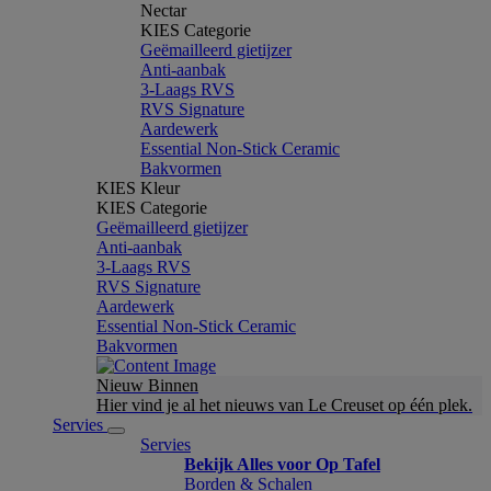
Nectar
KIES Categorie
Geëmailleerd gietijzer
Anti-aanbak
3-Laags RVS
RVS Signature
Aardewerk
Essential Non-Stick Ceramic
Bakvormen
KIES Kleur
KIES Categorie
Geëmailleerd gietijzer
Anti-aanbak
3-Laags RVS
RVS Signature
Aardewerk
Essential Non-Stick Ceramic
Bakvormen
Nieuw Binnen
Hier vind je al het nieuws van Le Creuset op één plek.
Servies
Servies
Bekijk Alles voor Op Tafel
Borden & Schalen