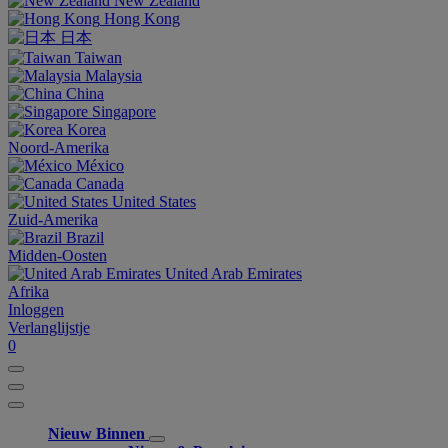
New Zealand
Hong Kong
日本
Taiwan
Malaysia
China
Singapore
Korea
Noord-Amerika
México
Canada
United States
Zuid-Amerika
Brazil
Midden-Oosten
United Arab Emirates
Afrika
Inloggen
Verlanglijstje
0
Nieuw Binnen