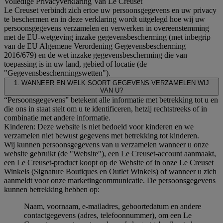
Volledige Privacyverklaring Van Le Creuset
Le Creuset verbindt zich ertoe uw persoonsgegevens en uw privacy
te beschermen en in deze verklaring wordt uitgelegd hoe wij uw
persoonsgegevens verzamelen en verwerken in overeenstemming
met de EU-wetgeving inzake gegevensbescherming (met inbegrip
van de EU Algemene Verordening Gegevensbescherming
2016/679) en de wet inzake gegevensbescherming die van
toepassing is in uw land, gebied of locatie (de
"Gegevensbeschermingswetten").
1. WANNEER EN WELK SOORT GEGEVENS VERZAMELEN WIJ
VAN U?
“Persoonsgegevens” betekent alle informatie met betrekking tot u en
die ons in staat stelt om u te identificeren, hetzij rechtstreeks of in
combinatie met andere informatie.
Kinderen: Deze website is niet bedoeld voor kinderen en we
verzamelen niet bewust gegevens met betrekking tot kinderen.
Wij kunnen persoonsgegevens van u verzamelen wanneer u onze
website gebruikt (de "Website"), een Le Creuset-account aanmaakt,
een Le Creuset-product koopt op de Website of in onze Le Creuset
Winkels (Signature Boutiques en Outlet Winkels) of wanneer u zich
aanmeldt voor onze marketingcommunicatie. De persoonsgegevens
kunnen betrekking hebben op:
Naam, voornaam, e-mailadres, geboortedatum en andere
contactgegevens (adres, telefoonnummer), om een Le