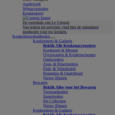
Aardewerk
Wijnaccessoires
Keukengerei
De essentials van Le Creuset
Van koken tot serveren: vind hier de onmisbare
producten voor uw keuken.
Keukenbenodigdheden
Keukengerei & Gadgets
Bekijk Alle Keukenaccessoires
Kookgerei & Messen
Ovenwanten & Keukenschorten
Onderzetters
Zout- & Pepermolens
Fluit- & Waterketels
Reiniging & Onderhoud
Nieuw Binnen
Bewaren
Bekijk Alles voor het Bewaren
Voorraadpotten
Spatelpotten
Pet Collection
Nieuw Binnen
Keukengerei & Gadgets
Bekijk Alle Keukenaccessoires