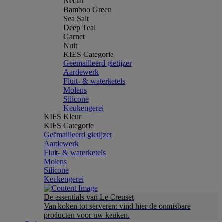
Nectar
Bamboo Green
Sea Salt
Deep Teal
Garnet
Nuit
KIES Categorie
Geëmailleerd gietijzer
Aardewerk
Fluit- & waterketels
Molens
Silicone
Keukengerei
KIES Kleur
KIES Categorie
Geëmailleerd gietijzer
Aardewerk
Fluit- & waterketels
Molens
Silicone
Keukengerei
De essentials van Le Creuset
Van koken tot serveren: vind hier de onmisbare
producten voor uw keuken.