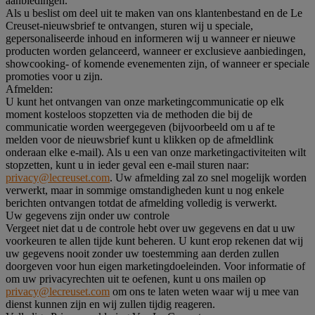
aanbiedingen.
Als u beslist om deel uit te maken van ons klantenbestand en de Le
Creuset-nieuwsbrief te ontvangen, sturen wij u speciale,
gepersonaliseerde inhoud en informeren wij u wanneer er nieuwe
producten worden gelanceerd, wanneer er exclusieve aanbiedingen,
showcooking- of komende evenementen zijn, of wanneer er speciale
promoties voor u zijn.
Afmelden:
U kunt het ontvangen van onze marketingcommunicatie op elk
moment kosteloos stopzetten via de methoden die bij de
communicatie worden weergegeven (bijvoorbeeld om u af te
melden voor de nieuwsbrief kunt u klikken op de afmeldlink
onderaan elke e-mail). Als u een van onze marketingactiviteiten wilt
stopzetten, kunt u in ieder geval een e-mail sturen naar:
privacy@lecreuset.com
. Uw afmelding zal zo snel mogelijk worden
verwerkt, maar in sommige omstandigheden kunt u nog enkele
berichten ontvangen totdat de afmelding volledig is verwerkt.
Uw gegevens zijn onder uw controle
Vergeet niet dat u de controle hebt over uw gegevens en dat u uw
voorkeuren te allen tijde kunt beheren. U kunt erop rekenen dat wij
uw gegevens nooit zonder uw toestemming aan derden zullen
doorgeven voor hun eigen marketingdoeleinden. Voor informatie of
om uw privacyrechten uit te oefenen, kunt u ons mailen op
privacy@lecreuset.com
om ons te laten weten waar wij u mee van
dienst kunnen zijn en wij zullen tijdig reageren.