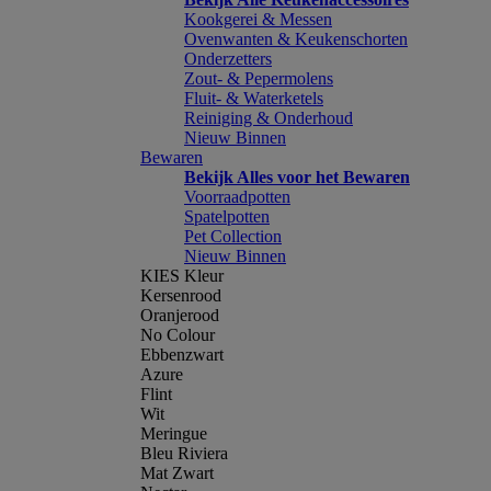
Kookgerei & Messen
Ovenwanten & Keukenschorten
Onderzetters
Zout- & Pepermolens
Fluit- & Waterketels
Reiniging & Onderhoud
Nieuw Binnen
Bewaren
Bekijk Alles voor het Bewaren
Voorraadpotten
Spatelpotten
Pet Collection
Nieuw Binnen
KIES Kleur
Kersenrood
Oranjerood
No Colour
Ebbenzwart
Azure
Flint
Wit
Meringue
Bleu Riviera
Mat Zwart