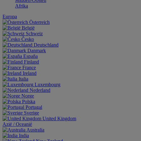
Midden-Oosten
Afrika
Europa
Österreich
België
Schweiz
Česko
Deutschland
Danmark
España
Finland
France
Ireland
Italia
Luxembourg
Nederland
Norge
Polska
Portugal
Sverige
United Kingdom
Aziё / Oceaniё
Australia
India