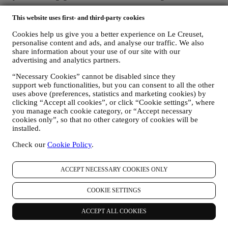
VOOR ONZE WETTELIJKE VERPLICHTINGEN
This website uses first- and third-party cookies
Mogelijk moeten we bepaalde gegevens over u verwerken om
te voldoen aan onze wettelijke verplichtingen en andere
Cookies help us give you a better experience on Le Creuset,
verplichtingen die voortvloeien uit instructies van de overheid.
personalise content and ads, and analyse our traffic. We also
OM EEN LE CREUSET-ACCOUNT AAN TE MAKEN
share information about your use of our site with our
We zullen uw gegevens gebruiken om een Le Creuset-
advertising and analytics partners.
account aan te maken die u toegang geeft tot een reeks
“Necessary Cookies” cannot be disabled since they
voordelen voor geregistreerde gebruikers, om beter te kunnen
support web functionalities, but you can consent to all the other
genieten van onze diensten, zoals sneller afrekenen, meerdere
uses above (preferences, statistics and marketing cookies) by
verzendadressen opslaan, bestellingen bekijken en volgen.
clicking “Accept all cookies”, or click “Cookie settings”, where
Elke verwerkingsactiviteit is vereist om ons in staat te stellen
you manage each cookie category, or “Accept necessary
deze diensten aan u als Le Creuset-accounthouder te leveren.
cookies only”, so that no other category of cookies will be
OM UW BESTELLINGEN TE BEHEREN EN OM ONZE
installed.
PRODUCTEN, DIENSTEN EN ASSISTENTIE AAN U
TE LEVEREN
Check our
Cookie Policy
.
Wij zullen uw gegevens gebruiken om onze contractuele
relatie met u, uw aankoop van producten op de Website, uw
gebruik van de Website, eventuele latere hulp na de verkoop
ACCEPT NECESSARY COOKIES ONLY
of uw deelname aan onze wedstrijden te beheren. Mogelijk
moeten we bepaalde gegevens over u verwerken voor onze
COOKIE SETTINGS
administratieve doeleinden die verband houden met onze
contractuele relatie met u, zoals de boekhouding, facturering
ACCEPT ALL COOKIES
en controle, verificatie van betaalkaarten, fraudescreening,
veiligheid, beveiliging, systeemtests, onderhoud en statistische