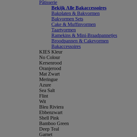
Pâtisserie
Bekijk Alle Bakaccessoires
Bakplaten & Bakvormen
Bakvormen Sets
Cake & Muffinvormen
Taartvormen
Ramekins & Mini-Braadpannetjes
Broodpannen & Cakevormen
Bakaccessoires
KIES Kleur
No Colour
Kersenrood
Oranjerood
Mat Zwart
Meringue
Azure
Sea Salt
Flint
Wit
Bleu Riviera
Ebbenzwart
Shell Pink
Bamboo Green
Deep Teal
Garnet