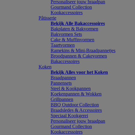
Personaliseer jouw braadpan
Gourmand Collection
Kookaccessoires
Pâtisserie
Bekijk Alle Bakaccessoires
Bakplaten & Bakvormen
Bakvormen Sets
Cake & Muffinvormen
Taartvormen
Ramekins & Mini-Braadpannetjes
Broodpannen & Cakevormen
Bakaccessoires
Koken
Bekijk Alles voor het Koken
Braadpannen
Pannensets
Steel & Kookpannen
Koekenpannen & Wokken
Grillpannen
BBQ Outdoor Collection
Braadsledes & Accessoires
Speciaal Kookgerei
Personaliseer jouw braadpan
Gourmand Collection
Kookaccessoires