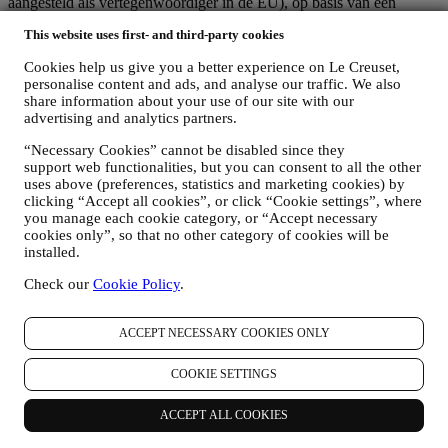
aangesteld als vertegenwoordiger in de EU), op basis van een
overeenkomst tot gezamenlijke zeggenschap die in wezen voorziet
This website uses first- and third-party cookies
in (a) Le Creuset Group AG die verantwoordelijk is voor de
algemene strategie met betrekking tot marketing en
Cookies help us give you a better experience on Le Creuset,
gepersonaliseerde klantervaring; (b) lokale Le Creuset-entiteiten die
personalise content and ads, and analyse our traffic. We also
profiteren van deze strategie en deze uitvoeren, alsmede
share information about your use of our site with our
onafhankelijk marketingcommunicatie/initiatieven ontwikkelen op
advertising and analytics partners.
lokaal niveau (binnen een bepaald land); (c) beide gezamenlijk
beheerders die nodig zijn om de verzoeken van uw betrokkene om
“Necessary Cookies” cannot be disabled since they
rechten af te handelen.
support web functionalities, but you can consent to all the other
uses above (preferences, statistics and marketing cookies) by
3. WAAROM VERZAMELEN WIJ DEZE GEGEVENS?
clicking “Accept all cookies”, or click “Cookie settings”, where
Wij kunnen uw gegevens verwerken voor de volgende doeleinden:
you manage each cookie category, or “Accept necessary
cookies only”, so that no other category of cookies will be
VOOR ONZE WETTELIJKE VERPLICHTINGEN
installed.
Mogelijk moeten we bepaalde gegevens over u verwerken om
te voldoen aan onze wettelijke verplichtingen en andere
Check our
Cookie Policy
.
verplichtingen die voortvloeien uit instructies van de overheid.
OM EEN LE CREUSET-ACCOUNT AAN TE MAKEN
We zullen uw gegevens gebruiken om een Le Creuset-
ACCEPT NECESSARY COOKIES ONLY
account aan te maken die u toegang geeft tot een reeks
voordelen voor geregistreerde gebruikers, om beter te kunnen
COOKIE SETTINGS
genieten van onze diensten, zoals sneller afrekenen, meerdere
verzendadressen opslaan, bestellingen bekijken en volgen.
ACCEPT ALL COOKIES
Elke verwerkingsactiviteit is vereist om ons in staat te stellen
deze diensten aan u als Le Creuset-accounthouder te leveren.