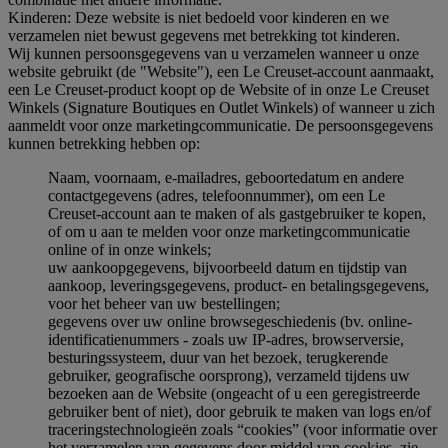
Kinderen: Deze website is niet bedoeld voor kinderen en we
verzamelen niet bewust gegevens met betrekking tot kinderen.
Wij kunnen persoonsgegevens van u verzamelen wanneer u onze
website gebruikt (de "Website"), een Le Creuset-account aanmaakt,
een Le Creuset-product koopt op de Website of in onze Le Creuset
Winkels (Signature Boutiques en Outlet Winkels) of wanneer u zich
aanmeldt voor onze marketingcommunicatie. De persoonsgegevens
kunnen betrekking hebben op:
Naam, voornaam, e-mailadres, geboortedatum en andere
contactgegevens (adres, telefoonnummer), om een Le
Creuset-account aan te maken of als gastgebruiker te kopen,
of om u aan te melden voor onze marketingcommunicatie
online of in onze winkels;
uw aankoopgegevens, bijvoorbeeld datum en tijdstip van
aankoop, leveringsgegevens, product- en betalingsgegevens,
voor het beheer van uw bestellingen;
gegevens over uw online browsegeschiedenis (bv. online-
identificatienummers - zoals uw IP-adres, browserversie,
besturingssysteem, duur van het bezoek, terugkerende
gebruiker, geografische oorsprong), verzameld tijdens uw
bezoeken aan de Website (ongeacht of u een geregistreerde
gebruiker bent of niet), door gebruik te maken van logs en/of
traceringstechnologieën zoals “cookies” (voor informatie over
het verzamelen van gegevens door middel van cookies, zie