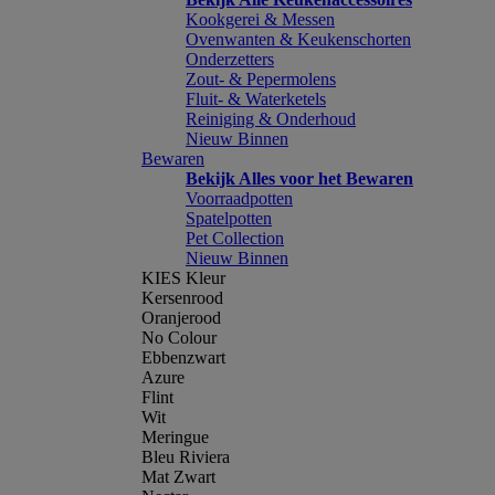
Kookgerei & Messen
Ovenwanten & Keukenschorten
Onderzetters
Zout- & Pepermolens
Fluit- & Waterketels
Reiniging & Onderhoud
Nieuw Binnen
Bewaren
Bekijk Alles voor het Bewaren
Voorraadpotten
Spatelpotten
Pet Collection
Nieuw Binnen
KIES Kleur
Kersenrood
Oranjerood
No Colour
Ebbenzwart
Azure
Flint
Wit
Meringue
Bleu Riviera
Mat Zwart