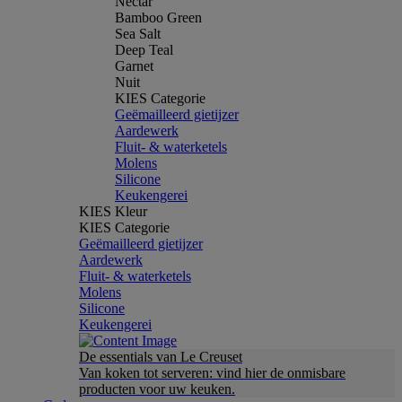
Nectar
Bamboo Green
Sea Salt
Deep Teal
Garnet
Nuit
KIES Categorie
Geëmailleerd gietijzer
Aardewerk
Fluit- & waterketels
Molens
Silicone
Keukengerei
KIES Kleur
KIES Categorie
Geëmailleerd gietijzer
Aardewerk
Fluit- & waterketels
Molens
Silicone
Keukengerei
De essentials van Le Creuset
Van koken tot serveren: vind hier de onmisbare
producten voor uw keuken.