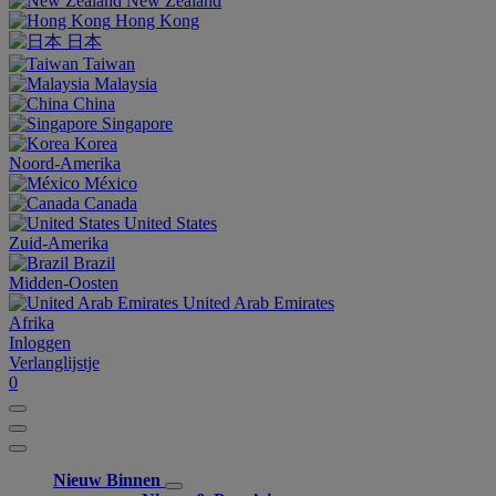
New Zealand
Hong Kong
日本
Taiwan
Malaysia
China
Singapore
Korea
Noord-Amerika
México
Canada
United States
Zuid-Amerika
Brazil
Midden-Oosten
United Arab Emirates
Afrika
Inloggen
Verlanglijstje
0
Nieuw Binnen