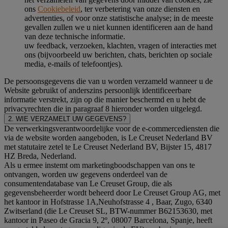
ons
Cookiebeleid
, ter verbetering van onze diensten en
advertenties, of voor onze statistische analyse; in de meeste
gevallen zullen we u niet kunnen identificeren aan de hand
van deze technische informatie.
uw feedback, verzoeken, klachten, vragen of interacties met
ons (bijvoorbeeld uw berichten, chats, berichten op sociale
media, e-mails of telefoontjes).
De persoonsgegevens die van u worden verzameld wanneer u de
Website gebruikt of anderszins persoonlijk identificeerbare
informatie verstrekt, zijn op die manier beschermd en u hebt de
privacyrechten die in paragraaf 8 hieronder worden uitgelegd.
2. WIE VERZAMELT UW GEGEVENS?
De verwerkingsverantwoordelijke voor de e-commercediensten die
via de website worden aangeboden, is Le Creuset Nederland BV
met statutaire zetel te Le Creuset Nederland BV, Bijster 15, 4817
HZ Breda, Nederland.
Als u ermee instemt om marketingboodschappen van ons te
ontvangen, worden uw gegevens onderdeel van de
consumentendatabase van Le Creuset Group, die als
gegevensbeheerder wordt beheerd door Le Creuset Group AG, met
het kantoor in Hofstrasse 1A,Neuhofstrasse 4 , Baar, Zugo, 6340
Zwitserland (die Le Creuset SL, BTW-nummer B62153630, met
kantoor in Paseo de Gracia 9, 2º, 08007 Barcelona, Spanje, heeft