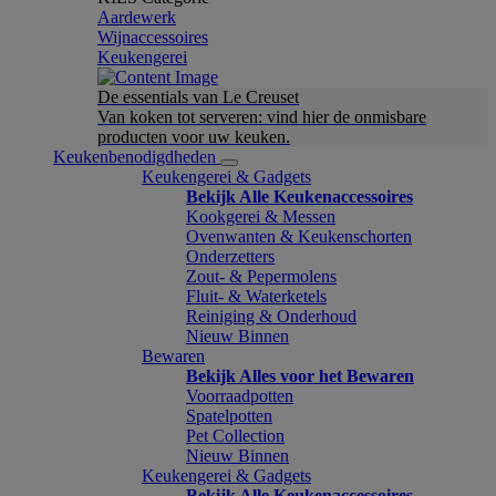
Aardewerk
Wijnaccessoires
Keukengerei
De essentials van Le Creuset
Van koken tot serveren: vind hier de onmisbare
producten voor uw keuken.
Keukenbenodigdheden
Keukengerei & Gadgets
Bekijk Alle Keukenaccessoires
Kookgerei & Messen
Ovenwanten & Keukenschorten
Onderzetters
Zout- & Pepermolens
Fluit- & Waterketels
Reiniging & Onderhoud
Nieuw Binnen
Bewaren
Bekijk Alles voor het Bewaren
Voorraadpotten
Spatelpotten
Pet Collection
Nieuw Binnen
Keukengerei & Gadgets
Bekijk Alle Keukenaccessoires