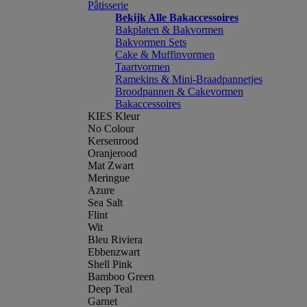
Pâtisserie
Bekijk Alle Bakaccessoires
Bakplaten & Bakvormen
Bakvormen Sets
Cake & Muffinvormen
Taartvormen
Ramekins & Mini-Braadpannetjes
Broodpannen & Cakevormen
Bakaccessoires
KIES Kleur
No Colour
Kersenrood
Oranjerood
Mat Zwart
Meringue
Azure
Sea Salt
Flint
Wit
Bleu Riviera
Ebbenzwart
Shell Pink
Bamboo Green
Deep Teal
Garnet