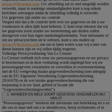
privacy@lecreuset.com
. Uw afmelding zal zo snel mogelijk worden
verwerkt, maar in sommige omstandigheden kunt u nog enkele
berichten ontvangen totdat de afmelding volledig is verwerkt.
Uw gegevens zijn onder uw controle
Vergeet niet dat u de controle hebt over uw gegevens en dat u uw
voorkeuren te allen tijde kunt beheren. U kunt erop rekenen dat wij
uw gegevens nooit zonder uw toestemming aan derden zullen
doorgeven voor hun eigen marketingdoeleinden. Voor informatie of
om uw privacyrechten uit te oefenen, kunt u ons mailen op
privacy@lecreuset.com
om ons te laten weten waar wij u mee van
dienst kunnen zijn en wij zullen tijdig reageren.
Volledige Privacyverklaring Van Le Creuset
Le Creuset verbindt zich ertoe uw persoonsgegevens en uw privacy
te beschermen en in deze verklaring wordt uitgelegd hoe wij uw
persoonsgegevens verzamelen en verwerken in overeenstemming
met de EU-wetgeving inzake gegevensbescherming (met inbegrip
van de EU Algemene Verordening Gegevensbescherming
2016/679) en de wet inzake gegevensbescherming die van
toepassing is in uw land, gebied of locatie (de
"Gegevensbeschermingswetten").
1. WANNEER EN WELK SOORT GEGEVENS VERZAMELEN WIJ
VAN U?
“Persoonsgegevens” betekent alle informatie met betrekking tot u en
die ons in staat stelt om u te identificeren, hetzij rechtstreeks of in
combinatie met andere informatie.