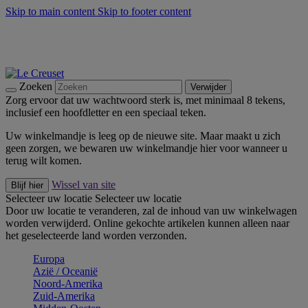
Skip to main content
Skip to footer content
Zomerse buitenmomenten met de BBQ Outdoor Collectie &
Thyme -
Shop Nu
De essentials van Le Creuset -
Ontdek Nu
Nieuwsbrieven: Registreer en bespaar 10%! -
Schrijf je nu in
Zoeken
Verwijder
Zorg ervoor dat uw wachtwoord sterk is, met minimaal 8 tekens,
inclusief een hoofdletter en een speciaal teken.
Uw winkelmandje is leeg op de nieuwe site. Maar maakt u zich
geen zorgen, we bewaren uw winkelmandje hier voor wanneer u
terug wilt komen.
Wissel van site
Blijf hier
Selecteer uw locatie
Selecteer uw locatie
Door uw locatie te veranderen, zal de inhoud van uw winkelwagen
worden verwijderd. Online gekochte artikelen kunnen alleen naar
het geselecteerde land worden verzonden.
Europa
Aziё / Oceaniё
Noord-Amerika
Zuid-Amerika