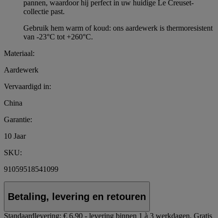
pannen, waardoor hij perfect in uw huidige Le Creuset-
collectie past.
Gebruik hem warm of koud: ons aardewerk is thermoresistent
van -23°C tot +260°C.
Materiaal:
Aardewerk
Vervaardigd in:
China
Garantie:
10 Jaar
SKU:
91059518541099
Betaling, levering en retouren
Standaardlevering:
€ 6,90 - levering binnen 1 à 3 werkdagen.
Gratis