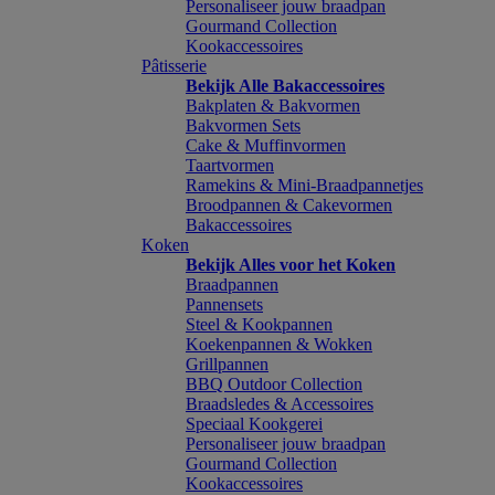
Personaliseer jouw braadpan
Gourmand Collection
Kookaccessoires
Pâtisserie
Bekijk Alle Bakaccessoires
Bakplaten & Bakvormen
Bakvormen Sets
Cake & Muffinvormen
Taartvormen
Ramekins & Mini-Braadpannetjes
Broodpannen & Cakevormen
Bakaccessoires
Koken
Bekijk Alles voor het Koken
Braadpannen
Pannensets
Steel & Kookpannen
Koekenpannen & Wokken
Grillpannen
BBQ Outdoor Collection
Braadsledes & Accessoires
Speciaal Kookgerei
Personaliseer jouw braadpan
Gourmand Collection
Kookaccessoires