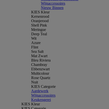
Wijnaccessoires
Nieuw Binnen
KIES Kleur
Kersenrood
Oranjerood
Shell Pink
Meringue
Deep Teal
Wit
Azure
Flint
Sea Salt
Mat Zwart
Bleu Riviera
Chambray
Ebbenzwart
Multicolour
Rose Quartz
Nuit
KIES Categorie
Aardewerk
Wijnaccessoires
Keukengerei
KIES Kleur
KIES Categorie