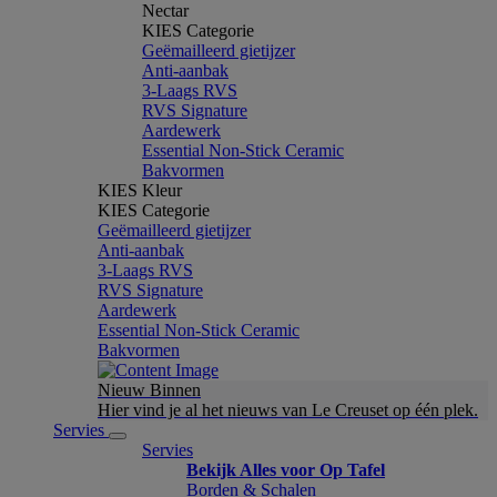
Nectar
KIES Categorie
Geëmailleerd gietijzer
Anti-aanbak
3-Laags RVS
RVS Signature
Aardewerk
Essential Non-Stick Ceramic
Bakvormen
KIES Kleur
KIES Categorie
Geëmailleerd gietijzer
Anti-aanbak
3-Laags RVS
RVS Signature
Aardewerk
Essential Non-Stick Ceramic
Bakvormen
Nieuw Binnen
Hier vind je al het nieuws van Le Creuset op één plek.
Servies
Servies
Bekijk Alles voor Op Tafel
Borden & Schalen