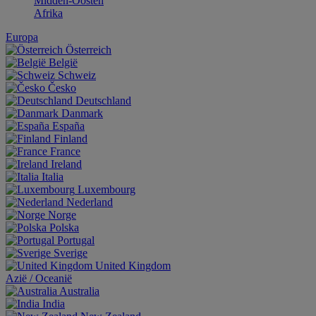
Midden-Oosten
Afrika
Europa
Österreich
België
Schweiz
Česko
Deutschland
Danmark
España
Finland
France
Ireland
Italia
Luxembourg
Nederland
Norge
Polska
Portugal
Sverige
United Kingdom
Aziё / Oceaniё
Australia
India