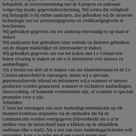
behandeld, in overeenstemming met de Europese en nationale
wetgeving inzake gegevensbescherming. Wij weten dat veiligheid
erg belangrijk is bij online aankopen, dus gebruiken wij de nieuwste
technologie om uw persoonsgegevens en creditcardgegevens te
beschermen.
Wij gebruiken gegevens om uw aankoop eenvoudig en op maat te
maken
Wij analyseren hoe gebruikers onze website en diensten gebruiken
om de dingen makkelijker en interessanter te maken.
Wij gebruiken gegevens om van het koken met Le Creuset een
betere ervaring te maken en om u te informeren over nieuws en
aanbiedingen.
Als u beslist om deel uit te maken van ons klantenbestand en de Le
Creuset-nieuwsbrief te ontvangen, sturen wij u speciale,
gepersonaliseerde inhoud en informeren wij u wanneer er nieuwe
producten worden gelanceerd, wanneer er exclusieve aanbiedingen,
showcooking- of komende evenementen zijn, of wanneer er speciale
promoties voor u zijn.
Afmelden:
U kunt het ontvangen van onze marketingcommunicatie op elk
moment kosteloos stopzetten via de methoden die bij de
communicatie worden weergegeven (bijvoorbeeld om u af te
melden voor de nieuwsbrief kunt u klikken op de afmeldlink
onderaan elke e-mail). Als u een van onze marketingactiviteiten wilt
stopzetten, kunt u in ieder geval een e-mail sturen naar: