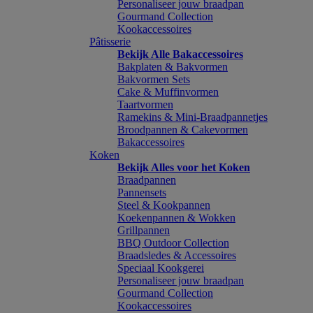
Personaliseer jouw braadpan
Gourmand Collection
Kookaccessoires
Pâtisserie
Bekijk Alle Bakaccessoires
Bakplaten & Bakvormen
Bakvormen Sets
Cake & Muffinvormen
Taartvormen
Ramekins & Mini-Braadpannetjes
Broodpannen & Cakevormen
Bakaccessoires
Koken
Bekijk Alles voor het Koken
Braadpannen
Pannensets
Steel & Kookpannen
Koekenpannen & Wokken
Grillpannen
BBQ Outdoor Collection
Braadsledes & Accessoires
Speciaal Kookgerei
Personaliseer jouw braadpan
Gourmand Collection
Kookaccessoires