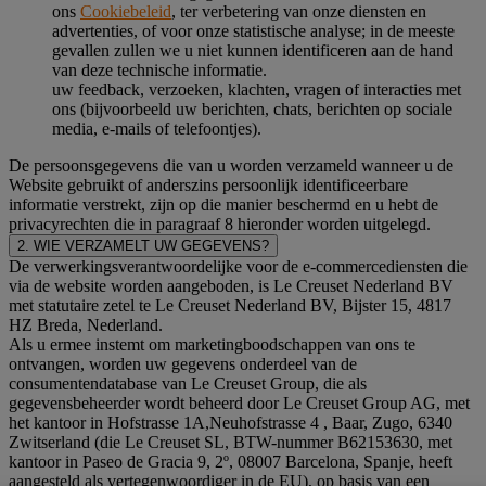
ons
Cookiebeleid
, ter verbetering van onze diensten en
advertenties, of voor onze statistische analyse; in de meeste
gevallen zullen we u niet kunnen identificeren aan de hand
van deze technische informatie.
uw feedback, verzoeken, klachten, vragen of interacties met
ons (bijvoorbeeld uw berichten, chats, berichten op sociale
media, e-mails of telefoontjes).
De persoonsgegevens die van u worden verzameld wanneer u de
Website gebruikt of anderszins persoonlijk identificeerbare
informatie verstrekt, zijn op die manier beschermd en u hebt de
privacyrechten die in paragraaf 8 hieronder worden uitgelegd.
2. WIE VERZAMELT UW GEGEVENS?
De verwerkingsverantwoordelijke voor de e-commercediensten die
via de website worden aangeboden, is Le Creuset Nederland BV
met statutaire zetel te Le Creuset Nederland BV, Bijster 15, 4817
HZ Breda, Nederland.
Als u ermee instemt om marketingboodschappen van ons te
ontvangen, worden uw gegevens onderdeel van de
consumentendatabase van Le Creuset Group, die als
gegevensbeheerder wordt beheerd door Le Creuset Group AG, met
het kantoor in Hofstrasse 1A,Neuhofstrasse 4 , Baar, Zugo, 6340
Zwitserland (die Le Creuset SL, BTW-nummer B62153630, met
kantoor in Paseo de Gracia 9, 2º, 08007 Barcelona, Spanje, heeft
aangesteld als vertegenwoordiger in de EU), op basis van een