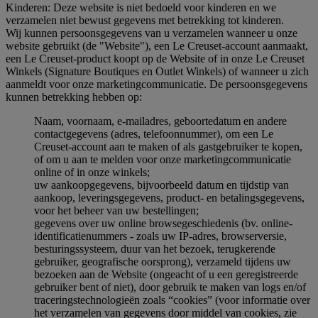
Kinderen: Deze website is niet bedoeld voor kinderen en we
verzamelen niet bewust gegevens met betrekking tot kinderen.
Wij kunnen persoonsgegevens van u verzamelen wanneer u onze
website gebruikt (de "Website"), een Le Creuset-account aanmaakt,
een Le Creuset-product koopt op de Website of in onze Le Creuset
Winkels (Signature Boutiques en Outlet Winkels) of wanneer u zich
aanmeldt voor onze marketingcommunicatie. De persoonsgegevens
kunnen betrekking hebben op:
Naam, voornaam, e-mailadres, geboortedatum en andere
contactgegevens (adres, telefoonnummer), om een Le
Creuset-account aan te maken of als gastgebruiker te kopen,
of om u aan te melden voor onze marketingcommunicatie
online of in onze winkels;
uw aankoopgegevens, bijvoorbeeld datum en tijdstip van
aankoop, leveringsgegevens, product- en betalingsgegevens,
voor het beheer van uw bestellingen;
gegevens over uw online browsegeschiedenis (bv. online-
identificatienummers - zoals uw IP-adres, browserversie,
besturingssysteem, duur van het bezoek, terugkerende
gebruiker, geografische oorsprong), verzameld tijdens uw
bezoeken aan de Website (ongeacht of u een geregistreerde
gebruiker bent of niet), door gebruik te maken van logs en/of
traceringstechnologieën zoals “cookies” (voor informatie over
het verzamelen van gegevens door middel van cookies, zie