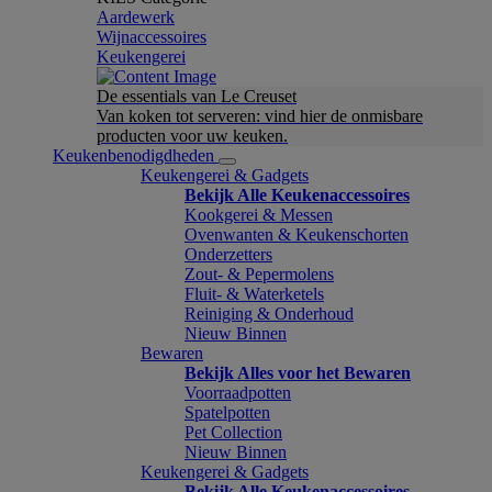
Aardewerk
Wijnaccessoires
Keukengerei
De essentials van Le Creuset
Van koken tot serveren: vind hier de onmisbare
producten voor uw keuken.
Keukenbenodigdheden
Keukengerei & Gadgets
Bekijk Alle Keukenaccessoires
Kookgerei & Messen
Ovenwanten & Keukenschorten
Onderzetters
Zout- & Pepermolens
Fluit- & Waterketels
Reiniging & Onderhoud
Nieuw Binnen
Bewaren
Bekijk Alles voor het Bewaren
Voorraadpotten
Spatelpotten
Pet Collection
Nieuw Binnen
Keukengerei & Gadgets
Bekijk Alle Keukenaccessoires