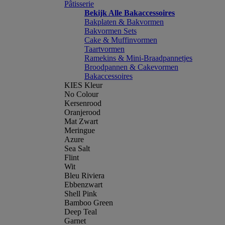
Pâtisserie
Bekijk Alle Bakaccessoires
Bakplaten & Bakvormen
Bakvormen Sets
Cake & Muffinvormen
Taartvormen
Ramekins & Mini-Braadpannetjes
Broodpannen & Cakevormen
Bakaccessoires
KIES Kleur
No Colour
Kersenrood
Oranjerood
Mat Zwart
Meringue
Azure
Sea Salt
Flint
Wit
Bleu Riviera
Ebbenzwart
Shell Pink
Bamboo Green
Deep Teal
Garnet