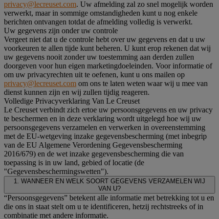
privacy@lecreuset.com
. Uw afmelding zal zo snel mogelijk worden
verwerkt, maar in sommige omstandigheden kunt u nog enkele
berichten ontvangen totdat de afmelding volledig is verwerkt.
Uw gegevens zijn onder uw controle
Vergeet niet dat u de controle hebt over uw gegevens en dat u uw
voorkeuren te allen tijde kunt beheren. U kunt erop rekenen dat wij
uw gegevens nooit zonder uw toestemming aan derden zullen
doorgeven voor hun eigen marketingdoeleinden. Voor informatie of
om uw privacyrechten uit te oefenen, kunt u ons mailen op
privacy@lecreuset.com
om ons te laten weten waar wij u mee van
dienst kunnen zijn en wij zullen tijdig reageren.
Volledige Privacyverklaring Van Le Creuset
Le Creuset verbindt zich ertoe uw persoonsgegevens en uw privacy
te beschermen en in deze verklaring wordt uitgelegd hoe wij uw
persoonsgegevens verzamelen en verwerken in overeenstemming
met de EU-wetgeving inzake gegevensbescherming (met inbegrip
van de EU Algemene Verordening Gegevensbescherming
2016/679) en de wet inzake gegevensbescherming die van
toepassing is in uw land, gebied of locatie (de
"Gegevensbeschermingswetten").
1. WANNEER EN WELK SOORT GEGEVENS VERZAMELEN WIJ
VAN U?
“Persoonsgegevens” betekent alle informatie met betrekking tot u en
die ons in staat stelt om u te identificeren, hetzij rechtstreeks of in
combinatie met andere informatie.