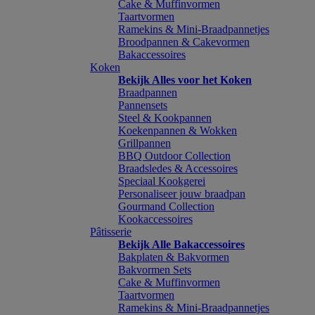
Cake & Muffinvormen
Taartvormen
Ramekins & Mini-Braadpannetjes
Broodpannen & Cakevormen
Bakaccessoires
Koken
Bekijk Alles voor het Koken
Braadpannen
Pannensets
Steel & Kookpannen
Koekenpannen & Wokken
Grillpannen
BBQ Outdoor Collection
Braadsledes & Accessoires
Speciaal Kookgerei
Personaliseer jouw braadpan
Gourmand Collection
Kookaccessoires
Pâtisserie
Bekijk Alle Bakaccessoires
Bakplaten & Bakvormen
Bakvormen Sets
Cake & Muffinvormen
Taartvormen
Ramekins & Mini-Braadpannetjes