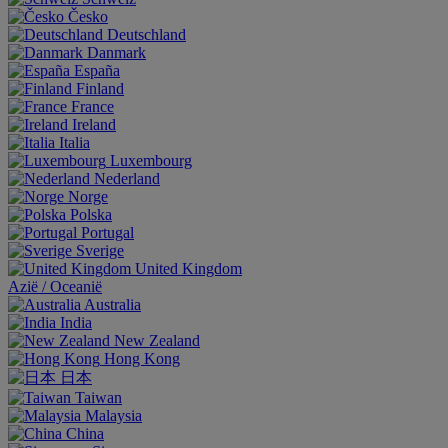
Česko
Deutschland
Danmark
España
Finland
France
Ireland
Italia
Luxembourg
Nederland
Norge
Polska
Portugal
Sverige
United Kingdom
Aziё / Oceaniё
Australia
India
New Zealand
Hong Kong
日本
Taiwan
Malaysia
China