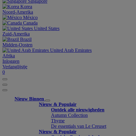
Singapore
Korea
Noord-Amerika
México
Canada
United States
Zuid-Amerika
Brazil
Midden-Oosten
United Arab Emirates
Afrika
Inloggen
Verlanglijstje
0
Nieuw Binnen
Nieuw & Populair
Ontdek alle nieuwigheden
Autumn Collection
Thyme
De essentials van Le Creuset
Nieuw & Populair