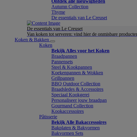
Ontdek alle nieuwigheden
Autumn Collection
Thyme
De essentials van Le Creuset
De essentials van Le Creuset
Van koken tot serveren: vind hier de onmisbare product
Koken & Bakken
Koken
Bekijk Alles voor het Koken
Braadpannen
Pannensets
Steel & Kookpannen
Koekenpannen & Wokken
Grillpannen
BBQ Outdoor Collection
Braadsledes & Accessoires
Speciaal Kookgerei
Personaliseer jouw braadpan
Gourmand Collection
Kookaccessoires
Pâtisserie
Bekijk Alle Bakaccessoires
Bakplaten & Bakvormen
Bakvormen Sets