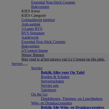
Essential Non-Stick Ceramic
Bakvormen
KIES Kleur
KIES Categorie
Geëmailleerd gietijzer
Anti-aanbak
3-Laags RVS
RVS Signature
Aardewerk
Essential Non-Stick Ceramic
Bakvormen
Nieuw Binnen
Hier vind je al het nieuws van Le Creuset op één plek.
Servies
Servies
Bekijk Alles voor Op Tafel
Borden & Schalen
Serveerschalen
Servies sets
Tafelgerei
On the Go
Drinkflessen, Thermos- en Lunchbekers
Wijn- en Drankaccessoires
Bekijk Alle Wijn- en Drankaccessoires