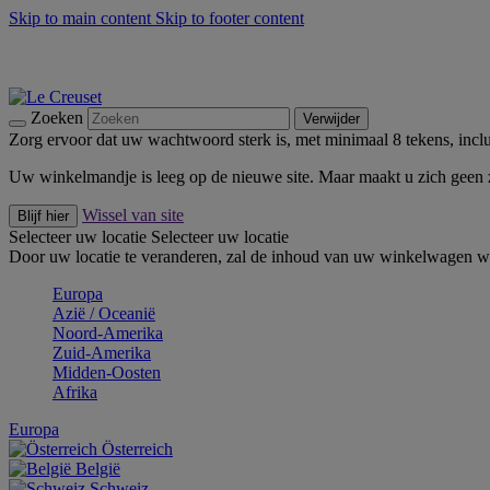
Skip to main content
Skip to footer content
Zomerse buitenmomenten met de BBQ Outdoor Collectie & Thy
De essentials van Le Creuset -
Ontdek Nu
Nieuwsbrieven: Registreer en bespaar 10%! -
Schrijf je nu in
Zoeken
Verwijder
Zorg ervoor dat uw wachtwoord sterk is, met minimaal 8 tekens, inclus
Uw winkelmandje is leeg op de nieuwe site. Maar maakt u zich geen
Wissel van site
Blijf hier
Selecteer uw locatie
Selecteer uw locatie
Door uw locatie te veranderen, zal de inhoud van uw winkelwagen wo
Europa
Aziё / Oceaniё
Noord-Amerika
Zuid-Amerika
Midden-Oosten
Afrika
Europa
Österreich
België
Schweiz