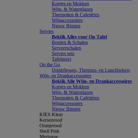
Kopjes en Mokken
Wijn- & Waterglazen
Theepotten & Cafetières
Wijnaccessoires
Nieuw Binnen
Servies
Bekijk Alles voor Op Tafel
Borden & Schalen
Serveerschalen
Servies sets
Tafelgerei
On the Go
Drinkflessen, Thermos- en Lunchbekers
Wijn- en Drankaccessoires
Bekijk Alle Wijn- en Drankaccessoires
Kopjes en Mokken
Wijn- & Waterglazen
Theepotten & Cafetières
Wijnaccessoires
Nieuw Binnen
KIES Kleur
Kersenrood
Oranjerood
Shell Pink
Meringue