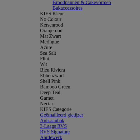
Broodpannen & Cakevormen
Bakaccessoires
KIES Kleur
No Colour
Kersenrood
Oranjerood
Mat Zwart
Meringue
Azure
Sea Salt
Flint
Wit
Bleu Riviera
Ebbenzwart
Shell Pink
Bamboo Green
Deep Teal
Garnet
Nectar
KIES Categorie
Geëmailleerd gietijzer
Anti-aanbak
3-Laags RVS
RVS Signature
Aardewerk