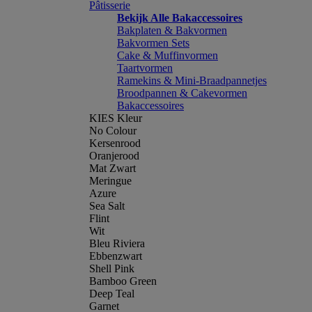
Pâtisserie
Bekijk Alle Bakaccessoires
Bakplaten & Bakvormen
Bakvormen Sets
Cake & Muffinvormen
Taartvormen
Ramekins & Mini-Braadpannetjes
Broodpannen & Cakevormen
Bakaccessoires
KIES Kleur
No Colour
Kersenrood
Oranjerood
Mat Zwart
Meringue
Azure
Sea Salt
Flint
Wit
Bleu Riviera
Ebbenzwart
Shell Pink
Bamboo Green
Deep Teal
Garnet