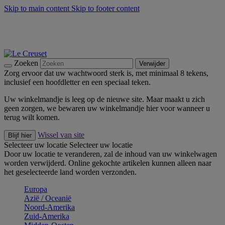
Skip to main content
Skip to footer content
Zomerse buitenmomenten met de BBQ Outdoor Collectie &
Thyme -
Shop Nu
De essentials van Le Creuset -
Ontdek Nu
Nieuwsbrieven: Registreer en bespaar 10%! -
Schrijf je nu in
Zoeken
Verwijder
Zorg ervoor dat uw wachtwoord sterk is, met minimaal 8 tekens,
inclusief een hoofdletter en een speciaal teken.
Uw winkelmandje is leeg op de nieuwe site. Maar maakt u zich
geen zorgen, we bewaren uw winkelmandje hier voor wanneer u
terug wilt komen.
Wissel van site
Blijf hier
Selecteer uw locatie
Selecteer uw locatie
Door uw locatie te veranderen, zal de inhoud van uw winkelwagen
worden verwijderd. Online gekochte artikelen kunnen alleen naar
het geselecteerde land worden verzonden.
Europa
Aziё / Oceaniё
Noord-Amerika
Zuid-Amerika