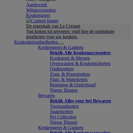
Aardewerk
Wijnaccessoires
Keukengerei
De essentials van Le Creuset
Van koken tot serveren: vind hier de onmisbare
producten voor uw keuken.
Keukenbenodigdheden
Keukengerei & Gadgets
Bekijk Alle Keukenaccessoires
Kookgerei & Messen
Ovenwanten & Keukenschorten
Onderzetters
Zout- & Pepermolens
Fluit- & Waterketels
Reiniging & Onderhoud
Nieuw Binnen
Bewaren
Bekijk Alles voor het Bewaren
Voorraadpotten
Spatelpotten
Pet Collection
Nieuw Binnen
Keukengerei & Gadgets
Bekijk Alle Keukenaccessoires