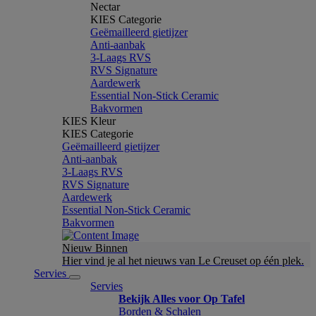
Nectar
KIES Categorie
Geëmailleerd gietijzer
Anti-aanbak
3-Laags RVS
RVS Signature
Aardewerk
Essential Non-Stick Ceramic
Bakvormen
KIES Kleur
KIES Categorie
Geëmailleerd gietijzer
Anti-aanbak
3-Laags RVS
RVS Signature
Aardewerk
Essential Non-Stick Ceramic
Bakvormen
Nieuw Binnen
Hier vind je al het nieuws van Le Creuset op één plek.
Servies
Servies
Bekijk Alles voor Op Tafel
Borden & Schalen