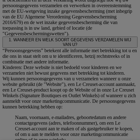
persoonsgegevens verzamelen en verwerken in overeenstemming
met de EU-wetgeving inzake gegevensbescherming (met inbegrip
van de EU Algemene Verordening Gegevensbescherming
2016/679) en de wet inzake gegevensbescherming die van
toepassing is in uw land, gebied of locatie (de
"Gegevensbeschermingswetten").
1. WANNEER EN WELK SOORT GEGEVENS VERZAMELEN WIJ
VAN U?
“Persoonsgegevens” betekent alle informatie met betrekking tot u en
die ons in staat stelt om u te identificeren, hetzij rechtstreeks of in
combinatie met andere informatie.
Kinderen: Deze website is niet bedoeld voor kinderen en we
verzamelen niet bewust gegevens met betrekking tot kinderen.
Wij kunnen persoonsgegevens van u verzamelen wanneer u onze
website gebruikt (de "Website"), een Le Creuset-account aanmaakt,
een Le Creuset-product koopt op de Website of in onze Le Creuset
Winkels (Signature Boutiques en Outlet Winkels) of wanneer u zich
aanmeldt voor onze marketingcommunicatie. De persoonsgegevens
kunnen betrekking hebben op:
Naam, voornaam, e-mailadres, geboortedatum en andere
contactgegevens (adres, telefoonnummer), om een Le
Creuset-account aan te maken of als gastgebruiker te kopen,
of om u aan te melden voor onze marketingcommunicatie
online of in onze winkels;