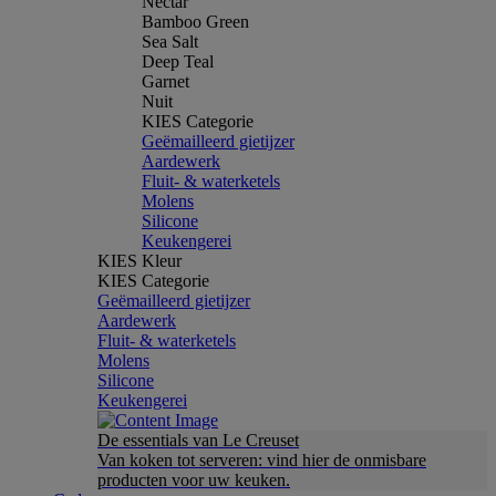
Nectar
Bamboo Green
Sea Salt
Deep Teal
Garnet
Nuit
KIES Categorie
Geëmailleerd gietijzer
Aardewerk
Fluit- & waterketels
Molens
Silicone
Keukengerei
KIES Kleur
KIES Categorie
Geëmailleerd gietijzer
Aardewerk
Fluit- & waterketels
Molens
Silicone
Keukengerei
De essentials van Le Creuset
Van koken tot serveren: vind hier de onmisbare
producten voor uw keuken.