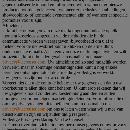
gepersonaliseerde inhoud en informeren wij u wanneer er nieuwe
producten worden gelanceerd, wanneer er exclusieve aanbiedingen,
showcooking- of komende evenementen zijn, of wanneer er speciale
promoties voor u zijn.
Afmelden:
U kunt het ontvangen van onze marketingcommunicatie op elk
moment kosteloos stopzetten via de methoden die bij de
communicatie worden weergegeven (bijvoorbeeld om u af te
melden voor de nieuwsbrief kunt u klikken op de afmeldlink
onderaan elke e-mail). Als u een van onze marketingactiviteiten wilt
stopzetten, kunt u in ieder geval een e-mail sturen naar:
privacy@lecreuset.com
. Uw afmelding zal zo snel mogelijk worden
verwerkt, maar in sommige omstandigheden kunt u nog enkele
berichten ontvangen totdat de afmelding volledig is verwerkt.
Uw gegevens zijn onder uw controle
Vergeet niet dat u de controle hebt over uw gegevens en dat u uw
voorkeuren te allen tijde kunt beheren. U kunt erop rekenen dat wij
uw gegevens nooit zonder uw toestemming aan derden zullen
doorgeven voor hun eigen marketingdoeleinden. Voor informatie of
om uw privacyrechten uit te oefenen, kunt u ons mailen op
privacy@lecreuset.com
om ons te laten weten waar wij u mee van
dienst kunnen zijn en wij zullen tijdig reageren.
Volledige Privacyverklaring Van Le Creuset
Le Creuset verbindt zich ertoe uw persoonsgegevens en uw privacy
te beschermen en in deze verklaring wordt uitgelegd hoe wij uw