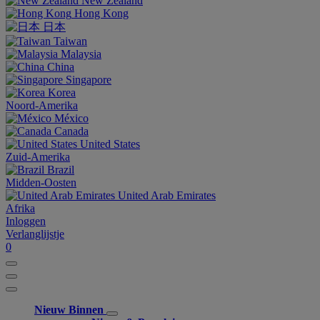
New Zealand
Hong Kong
日本
Taiwan
Malaysia
China
Singapore
Korea
Noord-Amerika
México
Canada
United States
Zuid-Amerika
Brazil
Midden-Oosten
United Arab Emirates
Afrika
Inloggen
Verlanglijstje
0
Nieuw Binnen