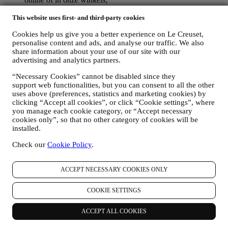
uw aankoopgegevens, bijvoorbeeld datum en tijdstip van
aankoop, leveringsgegevens, product- en betalingsgegevens,
This website uses first- and third-party cookies
voor het beheer van uw bestellingen;
Cookies help us give you a better experience on Le Creuset,
gegevens over uw online browsegeschiedenis (bv. online-
personalise content and ads, and analyse our traffic. We also
identificatienummers - zoals uw IP-adres, browserversie,
share information about your use of our site with our
besturingssysteem, duur van het bezoek, terugkerende
advertising and analytics partners.
gebruiker, geografische oorsprong), verzameld tijdens uw
bezoeken aan de Website (ongeacht of u een geregistreerde
“Necessary Cookies” cannot be disabled since they
gebruiker bent of niet), door gebruik te maken van logs en/of
support web functionalities, but you can consent to all the other
traceringstechnologieën zoals “cookies” (voor informatie over
uses above (preferences, statistics and marketing cookies) by
het verzamelen van gegevens door middel van cookies, zie
clicking “Accept all cookies”, or click “Cookie settings”, where
ons
Cookiebeleid
, ter verbetering van onze diensten en
you manage each cookie category, or “Accept necessary
advertenties, of voor onze statistische analyse; in de meeste
cookies only”, so that no other category of cookies will be
gevallen zullen we u niet kunnen identificeren aan de hand
installed.
van deze technische informatie.
Check our
Cookie Policy
.
uw feedback, verzoeken, klachten, vragen of interacties met
ons (bijvoorbeeld uw berichten, chats, berichten op sociale
media, e-mails of telefoontjes).
ACCEPT NECESSARY COOKIES ONLY
De persoonsgegevens die van u worden verzameld wanneer u de
Website gebruikt of anderszins persoonlijk identificeerbare
COOKIE SETTINGS
informatie verstrekt, zijn op die manier beschermd en u hebt de
privacyrechten die in paragraaf 8 hieronder worden uitgelegd.
ACCEPT ALL COOKIES
2. WIE VERZAMELT UW GEGEVENS?