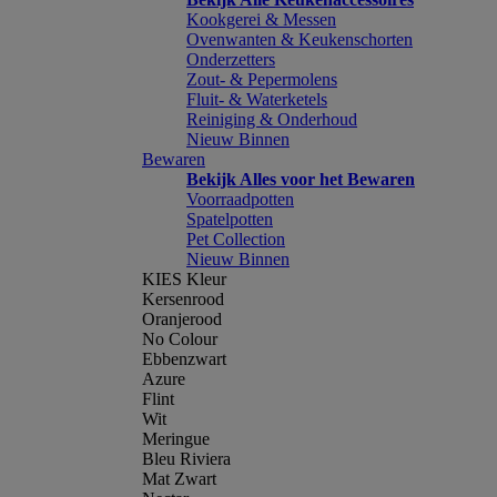
Kookgerei & Messen
Ovenwanten & Keukenschorten
Onderzetters
Zout- & Pepermolens
Fluit- & Waterketels
Reiniging & Onderhoud
Nieuw Binnen
Bewaren
Bekijk Alles voor het Bewaren
Voorraadpotten
Spatelpotten
Pet Collection
Nieuw Binnen
KIES Kleur
Kersenrood
Oranjerood
No Colour
Ebbenzwart
Azure
Flint
Wit
Meringue
Bleu Riviera
Mat Zwart