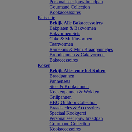
Personaliseer jouw braadpan
Gourmand Collection
Kookaccessoires
Pâtisserie
Bekijk Alle Bakaccessoires
Bakplaten & Bakvormen
Bakvormen Sets
Cake & Muffinvormen
Taartvormen
Ramekins & Mini-Braadpannetjes
Broodpannen & Cakevormen
Bakaccessoires
Koken
Bekijk Alles voor het Koken
Braadpannen
Pannensets
Steel & Kookpannen
Koekenpannen & Wokken
Grillpannen
BBQ Outdoor Collection
Braadsledes & Accessoires
Speciaal Kookgerei
Personaliseer jouw braadpan
Gourmand Collection
Kookaccessoires