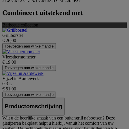
21.8 CM
2 CM
3.1 CM
38.5 CM
2.45 KG
Combineert uitstekend met
Barbecue collection
Grillborstel
€ 26,00
Toevoegen aan winkelmandje
Vleesthermometer
€ 19,00
Toevoegen aan winkelmandje
Vijzel in Aardewerk
0.3 L
€ 51,00
Toevoegen aan winkelmandje
Productomschrijving
Wilt u de heerlijke smaak van een buitengrill nabootsen? Deze
gietijzeren bakplaat helpt u hierbij, vanuit het comfort van uw
keuken. De rechthoekige plaat is ideaal voor het grillen van kip,