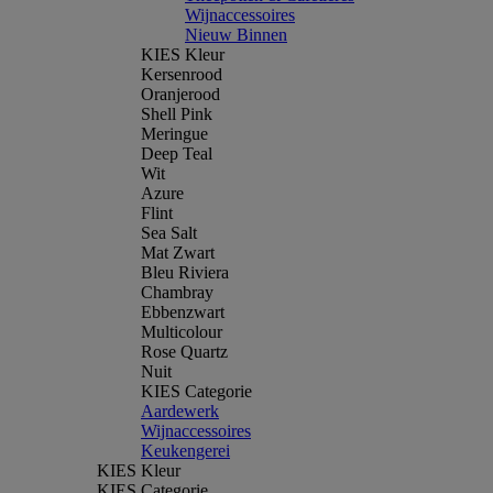
Wijnaccessoires
Nieuw Binnen
KIES Kleur
Kersenrood
Oranjerood
Shell Pink
Meringue
Deep Teal
Wit
Azure
Flint
Sea Salt
Mat Zwart
Bleu Riviera
Chambray
Ebbenzwart
Multicolour
Rose Quartz
Nuit
KIES Categorie
Aardewerk
Wijnaccessoires
Keukengerei
KIES Kleur
KIES Categorie