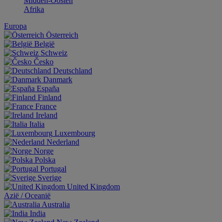
Midden-Oosten
Afrika
Europa
Österreich
België
Schweiz
Česko
Deutschland
Danmark
España
Finland
France
Ireland
Italia
Luxembourg
Nederland
Norge
Polska
Portugal
Sverige
United Kingdom
Aziё / Oceaniё
Australia
India