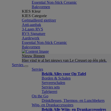
Essential Non-Stick Ceramic
Bakvormen
KIES Kleur
KIES Categorie
Geëmailleerd gietijzer
Anti-aanbak
3-Laags RVS
RVS Signature
Aardewerk
Essential Non-Stick Ceramic
Bakvormen
Nieuw Binnen
Hier vind je al het nieuws van Le Creuset op één plek.
Servies
Servies
Bekijk Alles voor Op Tafel
Borden & Schalen
Serveerschalen
Servies sets
Tafelgerei
On the Go
Drinkflessen, Thermos- en Lunchbekers
Wijn- en Drankaccessoires
Bekijk Alle Wijn- en Drankaccessoires