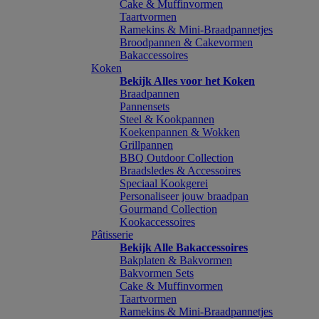
Cake & Muffinvormen
Taartvormen
Ramekins & Mini-Braadpannetjes
Broodpannen & Cakevormen
Bakaccessoires
Koken
Bekijk Alles voor het Koken
Braadpannen
Pannensets
Steel & Kookpannen
Koekenpannen & Wokken
Grillpannen
BBQ Outdoor Collection
Braadsledes & Accessoires
Speciaal Kookgerei
Personaliseer jouw braadpan
Gourmand Collection
Kookaccessoires
Pâtisserie
Bekijk Alle Bakaccessoires
Bakplaten & Bakvormen
Bakvormen Sets
Cake & Muffinvormen
Taartvormen
Ramekins & Mini-Braadpannetjes