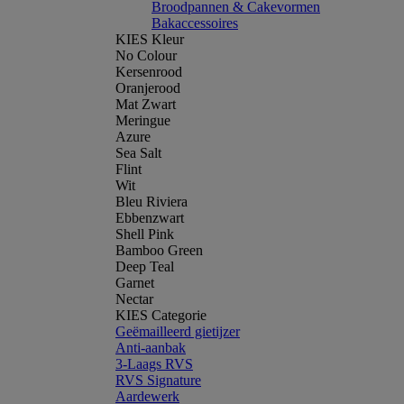
Broodpannen & Cakevormen
Bakaccessoires
KIES Kleur
No Colour
Kersenrood
Oranjerood
Mat Zwart
Meringue
Azure
Sea Salt
Flint
Wit
Bleu Riviera
Ebbenzwart
Shell Pink
Bamboo Green
Deep Teal
Garnet
Nectar
KIES Categorie
Geëmailleerd gietijzer
Anti-aanbak
3-Laags RVS
RVS Signature
Aardewerk