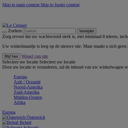
Skip to main content
Skip to footer content
Zomerse buitenmomenten met de BBQ Outdoor Collectie & Thy
De essentials van Le Creuset -
Ontdek Nu
Nieuwsbrieven: Registreer en bespaar 10%! -
Schrijf je nu in
Zoeken
Verwijder
Zorg ervoor dat uw wachtwoord sterk is, met minimaal 8 tekens, inclus
Uw winkelmandje is leeg op de nieuwe site. Maar maakt u zich geen
Wissel van site
Blijf hier
Selecteer uw locatie
Selecteer uw locatie
Door uw locatie te veranderen, zal de inhoud van uw winkelwagen wo
Europa
Aziё / Oceaniё
Noord-Amerika
Zuid-Amerika
Midden-Oosten
Afrika
Europa
Österreich
België
Schweiz