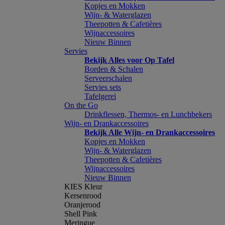
Kopjes en Mokken
Wijn- & Waterglazen
Theepotten & Cafetières
Wijnaccessoires
Nieuw Binnen
Servies
Bekijk Alles voor Op Tafel
Borden & Schalen
Serveerschalen
Servies sets
Tafelgerei
On the Go
Drinkflessen, Thermos- en Lunchbekers
Wijn- en Drankaccessoires
Bekijk Alle Wijn- en Drankaccessoires
Kopjes en Mokken
Wijn- & Waterglazen
Theepotten & Cafetières
Wijnaccessoires
Nieuw Binnen
KIES Kleur
Kersenrood
Oranjerood
Shell Pink
Meringue