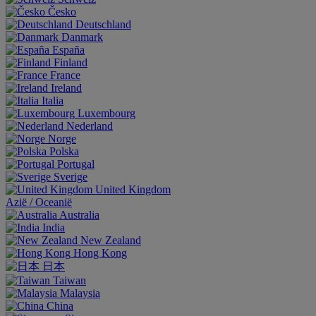
Česko
Deutschland
Danmark
España
Finland
France
Ireland
Italia
Luxembourg
Nederland
Norge
Polska
Portugal
Sverige
United Kingdom
Aziё / Oceaniё
Australia
India
New Zealand
Hong Kong
日本
Taiwan
Malaysia
China