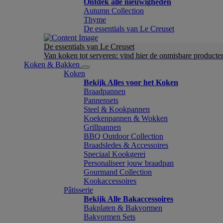
Ontdek alle nieuwigheden
Autumn Collection
Thyme
De essentials van Le Creuset
De essentials van Le Creuset
Van koken tot serveren: vind hier de onmisbare product
Koken & Bakken
Koken
Bekijk Alles voor het Koken
Braadpannen
Pannensets
Steel & Kookpannen
Koekenpannen & Wokken
Grillpannen
BBQ Outdoor Collection
Braadsledes & Accessoires
Speciaal Kookgerei
Personaliseer jouw braadpan
Gourmand Collection
Kookaccessoires
Pâtisserie
Bekijk Alle Bakaccessoires
Bakplaten & Bakvormen
Bakvormen Sets