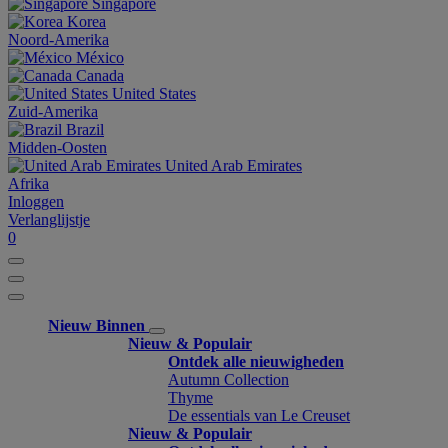
Singapore
Korea
Noord-Amerika
México
Canada
United States
Zuid-Amerika
Brazil
Midden-Oosten
United Arab Emirates
Afrika
Inloggen
Verlanglijstje
0
Nieuw Binnen
Nieuw & Populair
Ontdek alle nieuwigheden
Autumn Collection
Thyme
De essentials van Le Creuset
Nieuw & Populair