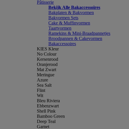
Pâtisserie
Bekijk Alle Bakaccessoires
Bakplaten & Bakvormen
Bakvormen Sets
Cake & Muffinvormen
Taartvormen
Ramekins & Mini-Braadpannetjes
Broodpannen & Cakevormen
Bakaccessoires
KIES Kleur
No Colour
Kersenrood
Oranjerood
Mat Zwart
Meringue
Azure
Sea Salt
Flint
Wit
Bleu Riviera
Ebbenzwart
Shell Pink
Bamboo Green
Deep Teal
Garnet