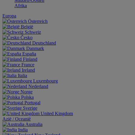
Midden-Oosten
Afrika
Europa
Österreich
België
Schweiz
Česko
Deutschland
Danmark
España
Finland
France
Ireland
Italia
Luxembourg
Nederland
Norge
Polska
Portugal
Sverige
United Kingdom
Aziё / Oceaniё
Australia
India