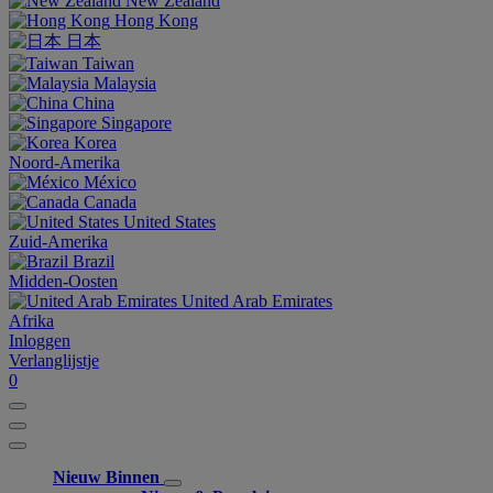
New Zealand
Hong Kong
日本
Taiwan
Malaysia
China
Singapore
Korea
Noord-Amerika
México
Canada
United States
Zuid-Amerika
Brazil
Midden-Oosten
United Arab Emirates
Afrika
Inloggen
Verlanglijstje
0
Nieuw Binnen