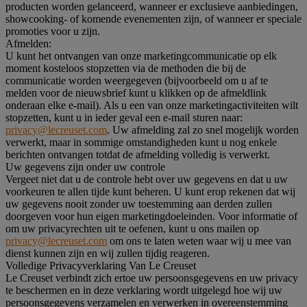
producten worden gelanceerd, wanneer er exclusieve aanbiedingen,
showcooking- of komende evenementen zijn, of wanneer er speciale
promoties voor u zijn.
Afmelden:
U kunt het ontvangen van onze marketingcommunicatie op elk
moment kosteloos stopzetten via de methoden die bij de
communicatie worden weergegeven (bijvoorbeeld om u af te
melden voor de nieuwsbrief kunt u klikken op de afmeldlink
onderaan elke e-mail). Als u een van onze marketingactiviteiten wilt
stopzetten, kunt u in ieder geval een e-mail sturen naar:
privacy@lecreuset.com
. Uw afmelding zal zo snel mogelijk worden
verwerkt, maar in sommige omstandigheden kunt u nog enkele
berichten ontvangen totdat de afmelding volledig is verwerkt.
Uw gegevens zijn onder uw controle
Vergeet niet dat u de controle hebt over uw gegevens en dat u uw
voorkeuren te allen tijde kunt beheren. U kunt erop rekenen dat wij
uw gegevens nooit zonder uw toestemming aan derden zullen
doorgeven voor hun eigen marketingdoeleinden. Voor informatie of
om uw privacyrechten uit te oefenen, kunt u ons mailen op
privacy@lecreuset.com
om ons te laten weten waar wij u mee van
dienst kunnen zijn en wij zullen tijdig reageren.
Volledige Privacyverklaring Van Le Creuset
Le Creuset verbindt zich ertoe uw persoonsgegevens en uw privacy
te beschermen en in deze verklaring wordt uitgelegd hoe wij uw
persoonsgegevens verzamelen en verwerken in overeenstemming