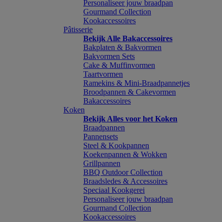
Personaliseer jouw braadpan
Gourmand Collection
Kookaccessoires
Pâtisserie
Bekijk Alle Bakaccessoires
Bakplaten & Bakvormen
Bakvormen Sets
Cake & Muffinvormen
Taartvormen
Ramekins & Mini-Braadpannetjes
Broodpannen & Cakevormen
Bakaccessoires
Koken
Bekijk Alles voor het Koken
Braadpannen
Pannensets
Steel & Kookpannen
Koekenpannen & Wokken
Grillpannen
BBQ Outdoor Collection
Braadsledes & Accessoires
Speciaal Kookgerei
Personaliseer jouw braadpan
Gourmand Collection
Kookaccessoires