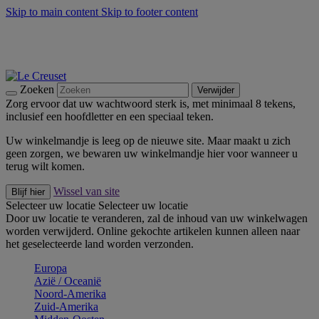
Skip to main content
Skip to footer content
Zomerse buitenmomenten met de BBQ Outdoor Collectie &
Thyme -
Shop Nu
De essentials van Le Creuset -
Ontdek Nu
Nieuwsbrieven: Registreer en bespaar 10%! -
Schrijf je nu in
Zoeken
Verwijder
Zorg ervoor dat uw wachtwoord sterk is, met minimaal 8 tekens,
inclusief een hoofdletter en een speciaal teken.
Uw winkelmandje is leeg op de nieuwe site. Maar maakt u zich
geen zorgen, we bewaren uw winkelmandje hier voor wanneer u
terug wilt komen.
Wissel van site
Blijf hier
Selecteer uw locatie
Selecteer uw locatie
Door uw locatie te veranderen, zal de inhoud van uw winkelwagen
worden verwijderd. Online gekochte artikelen kunnen alleen naar
het geselecteerde land worden verzonden.
Europa
Aziё / Oceaniё
Noord-Amerika
Zuid-Amerika