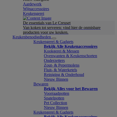
Aardewerk
Wijnaccessoires
Keukengerei
De essentials van Le Creuset
Van koken tot serveren: vind hier de onmisbare
producten voor uw keuken.
Keukenbenodigdheden
Keukengerei & Gadgets
Bekijk Alle Keukenaccessoires
Kookgerei & Messen
Ovenwanten & Keukenschorten
Onderzetters
Zout- & Pepermolens
Fluit- & Waterketels
Reiniging & Onderhoud
Nieuw Binnen
Bewaren
Bekijk Alles voor het Bewaren
Voorraadpotten
Spatelpotten
Pet Collection
Nieuw Binnen
Keukengerei & Gadgets
Bekijk Alle Keukenaccessoires