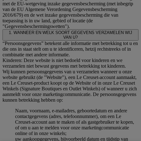
met de EU-wetgeving inzake gegevensbescherming (met inbegrip
van de EU Algemene Verordening Gegevensbescherming
2016/679) en de wet inzake gegevensbescherming die van
toepassing is in uw land, gebied of locatie (de
"Gegevensbeschermingswetten").
1. WANNEER EN WELK SOORT GEGEVENS VERZAMELEN WIJ
VAN U?
“Persoonsgegevens” betekent alle informatie met betrekking tot u en
die ons in staat stelt om u te identificeren, hetzij rechtstreeks of in
combinatie met andere informatie.
Kinderen: Deze website is niet bedoeld voor kinderen en we
verzamelen niet bewust gegevens met betrekking tot kinderen.
Wij kunnen persoonsgegevens van u verzamelen wanneer u onze
website gebruikt (de "Website"), een Le Creuset-account aanmaakt,
een Le Creuset-product koopt op de Website of in onze Le Creuset
Winkels (Signature Boutiques en Outlet Winkels) of wanneer u zich
aanmeldt voor onze marketingcommunicatie. De persoonsgegevens
kunnen betrekking hebben op:
Naam, voornaam, e-mailadres, geboortedatum en andere
contactgegevens (adres, telefoonnummer), om een Le
Creuset-account aan te maken of als gastgebruiker te kopen,
of om u aan te melden voor onze marketingcommunicatie
online of in onze winkels;
uw aankoopgegevens, bijvoorbeeld datum en tijdstip van