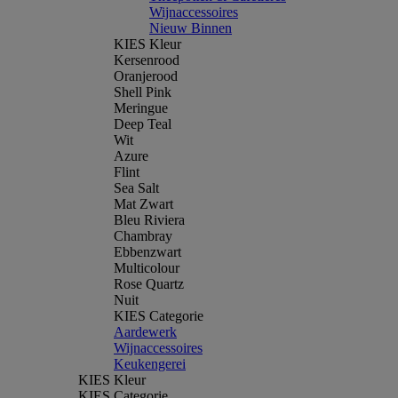
Wijnaccessoires
Nieuw Binnen
KIES Kleur
Kersenrood
Oranjerood
Shell Pink
Meringue
Deep Teal
Wit
Azure
Flint
Sea Salt
Mat Zwart
Bleu Riviera
Chambray
Ebbenzwart
Multicolour
Rose Quartz
Nuit
KIES Categorie
Aardewerk
Wijnaccessoires
Keukengerei
KIES Kleur
KIES Categorie