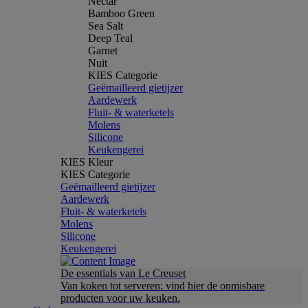
Nectar
Bamboo Green
Sea Salt
Deep Teal
Garnet
Nuit
KIES Categorie
Geëmailleerd gietijzer
Aardewerk
Fluit- & waterketels
Molens
Silicone
Keukengerei
KIES Kleur
KIES Categorie
Geëmailleerd gietijzer
Aardewerk
Fluit- & waterketels
Molens
Silicone
Keukengerei
De essentials van Le Creuset
Van koken tot serveren: vind hier de onmisbare
producten voor uw keuken.