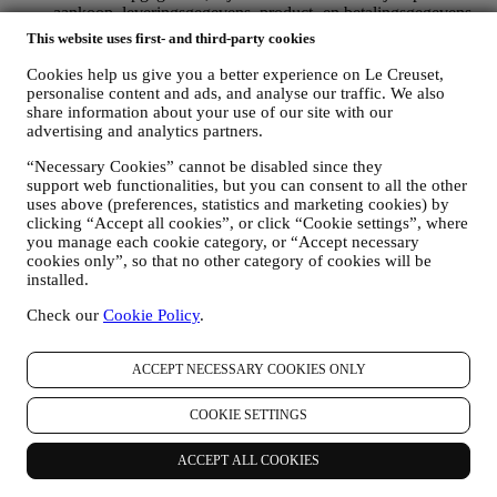
aankoop, leveringsgegevens, product- en betalingsgegevens,
voor het beheer van uw bestellingen;
This website uses first- and third-party cookies
gegevens over uw online browsegeschiedenis (bv. online-
identificatienummers - zoals uw IP-adres, browserversie,
Cookies help us give you a better experience on Le Creuset,
besturingssysteem, duur van het bezoek, terugkerende
personalise content and ads, and analyse our traffic. We also
gebruiker, geografische oorsprong), verzameld tijdens uw
share information about your use of our site with our
advertising and analytics partners.
bezoeken aan de Website (ongeacht of u een geregistreerde
gebruiker bent of niet), door gebruik te maken van logs en/of
“Necessary Cookies” cannot be disabled since they
traceringstechnologieën zoals “cookies” (voor informatie over
support web functionalities, but you can consent to all the other
het verzamelen van gegevens door middel van cookies, zie
uses above (preferences, statistics and marketing cookies) by
ons
Cookiebeleid
, ter verbetering van onze diensten en
clicking “Accept all cookies”, or click “Cookie settings”, where
advertenties, of voor onze statistische analyse; in de meeste
you manage each cookie category, or “Accept necessary
gevallen zullen we u niet kunnen identificeren aan de hand
cookies only”, so that no other category of cookies will be
van deze technische informatie.
installed.
uw feedback, verzoeken, klachten, vragen of interacties met
ons (bijvoorbeeld uw berichten, chats, berichten op sociale
Check our
Cookie Policy
.
media, e-mails of telefoontjes).
De persoonsgegevens die van u worden verzameld wanneer u de
ACCEPT NECESSARY COOKIES ONLY
Website gebruikt of anderszins persoonlijk identificeerbare
informatie verstrekt, zijn op die manier beschermd en u hebt de
COOKIE SETTINGS
privacyrechten die in paragraaf 8 hieronder worden uitgelegd.
2. WIE VERZAMELT UW GEGEVENS?
ACCEPT ALL COOKIES
De verwerkingsverantwoordelijke voor de e-commercediensten die
via de website worden aangeboden, is Le Creuset Nederland BV