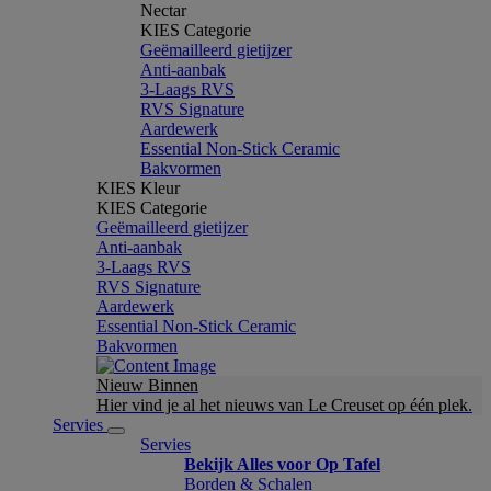
Nectar
KIES Categorie
Geëmailleerd gietijzer
Anti-aanbak
3-Laags RVS
RVS Signature
Aardewerk
Essential Non-Stick Ceramic
Bakvormen
KIES Kleur
KIES Categorie
Geëmailleerd gietijzer
Anti-aanbak
3-Laags RVS
RVS Signature
Aardewerk
Essential Non-Stick Ceramic
Bakvormen
Nieuw Binnen
Hier vind je al het nieuws van Le Creuset op één plek.
Servies
Servies
Bekijk Alles voor Op Tafel
Borden & Schalen