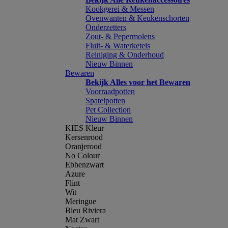
Kookgerei & Messen
Ovenwanten & Keukenschorten
Onderzetters
Zout- & Pepermolens
Fluit- & Waterketels
Reiniging & Onderhoud
Nieuw Binnen
Bewaren
Bekijk Alles voor het Bewaren
Voorraadpotten
Spatelpotten
Pet Collection
Nieuw Binnen
KIES Kleur
Kersenrood
Oranjerood
No Colour
Ebbenzwart
Azure
Flint
Wit
Meringue
Bleu Riviera
Mat Zwart