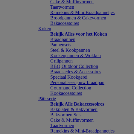
Cake & Muffinvormen
Taartvormen
Ramekins & Mini-Braadpannetjes
Broodpannen & Cakevormen
Bakaccessoires
Koken
Bekijk Alles voor het Koken
Braadpannen
Pannensets
Steel & Kookpannen
Koekenpannen & Wokken
Grillpannen
BBQ Outdoor Collection
Braadsledes & Accessoires
Speciaal Kookgerei
Personaliseer jouw braadpan
Gourmand Collection
Kookaccessoires
Pâtisserie
Bekijk Alle Bakaccessoires
Bakplaten & Bakvormen
Bakvormen Sets
Cake & Muffinvormen
Taartvormen
Ramekins & Mini-Braadpannetjes