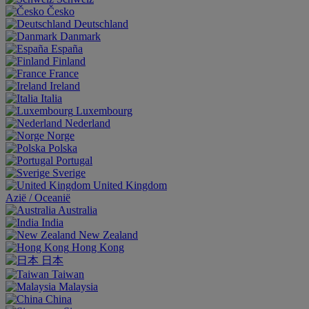
Česko
Deutschland
Danmark
España
Finland
France
Ireland
Italia
Luxembourg
Nederland
Norge
Polska
Portugal
Sverige
United Kingdom
Aziё / Oceaniё
Australia
India
New Zealand
Hong Kong
日本
Taiwan
Malaysia
China