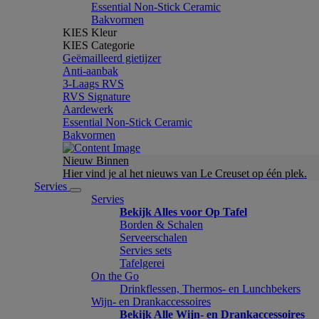
Essential Non-Stick Ceramic
Bakvormen
KIES Kleur
KIES Categorie
Geëmailleerd gietijzer
Anti-aanbak
3-Laags RVS
RVS Signature
Aardewerk
Essential Non-Stick Ceramic
Bakvormen
Nieuw Binnen
Hier vind je al het nieuws van Le Creuset op één plek.
Servies
Servies
Bekijk Alles voor Op Tafel
Borden & Schalen
Serveerschalen
Servies sets
Tafelgerei
On the Go
Drinkflessen, Thermos- en Lunchbekers
Wijn- en Drankaccessoires
Bekijk Alle Wijn- en Drankaccessoires