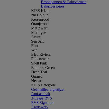
Broodpannen & Cakevormen
Bakaccessoires
KIES Kleur
No Colour
Kersenrood
Oranjerood
Mat Zwart
Meringue
Azure
Sea Salt
Flint
Wit
Bleu Riviera
Ebbenzwart
Shell Pink
Bamboo Green
Deep Teal
Garnet
Nectar
KIES Categorie
Geëmailleerd gietijzer
Anti-aanbak
3-Laags RVS
RVS Signature
Aardewerk