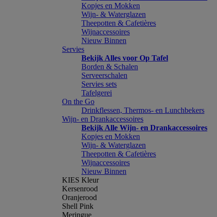
Kopjes en Mokken
Wijn- & Waterglazen
Theepotten & Cafetières
Wijnaccessoires
Nieuw Binnen
Servies
Bekijk Alles voor Op Tafel
Borden & Schalen
Serveerschalen
Servies sets
Tafelgerei
On the Go
Drinkflessen, Thermos- en Lunchbekers
Wijn- en Drankaccessoires
Bekijk Alle Wijn- en Drankaccessoires
Kopjes en Mokken
Wijn- & Waterglazen
Theepotten & Cafetières
Wijnaccessoires
Nieuw Binnen
KIES Kleur
Kersenrood
Oranjerood
Shell Pink
Meringue