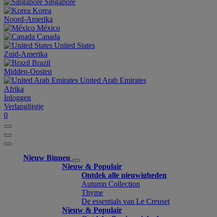
Singapore
Korea
Noord-Amerika
México
Canada
United States
Zuid-Amerika
Brazil
Midden-Oosten
United Arab Emirates
Afrika
Inloggen
Verlanglijstje
0
Nieuw Binnen
Nieuw & Populair
Ontdek alle nieuwigheden
Autumn Collection
Thyme
De essentials van Le Creuset
Nieuw & Populair