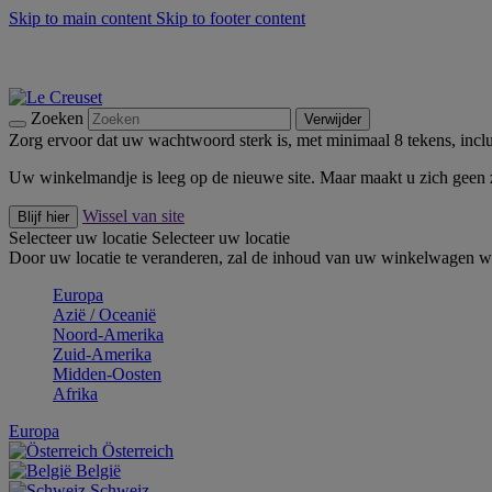
Skip to main content
Skip to footer content
Zomerse buitenmomenten met de BBQ Outdoor Collectie & Thy
De essentials van Le Creuset -
Ontdek Nu
Nieuwsbrieven: Registreer en bespaar 10%! -
Schrijf je nu in
Zoeken
Verwijder
Zorg ervoor dat uw wachtwoord sterk is, met minimaal 8 tekens, inclus
Uw winkelmandje is leeg op de nieuwe site. Maar maakt u zich geen
Wissel van site
Blijf hier
Selecteer uw locatie
Selecteer uw locatie
Door uw locatie te veranderen, zal de inhoud van uw winkelwagen wo
Europa
Aziё / Oceaniё
Noord-Amerika
Zuid-Amerika
Midden-Oosten
Afrika
Europa
Österreich
België
Schweiz