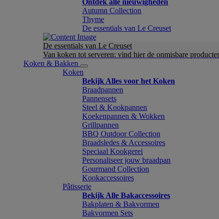
Ontdek alle nieuwigheden
Autumn Collection
Thyme
De essentials van Le Creuset
De essentials van Le Creuset
Van koken tot serveren: vind hier de onmisbare product
Koken & Bakken
Koken
Bekijk Alles voor het Koken
Braadpannen
Pannensets
Steel & Kookpannen
Koekenpannen & Wokken
Grillpannen
BBQ Outdoor Collection
Braadsledes & Accessoires
Speciaal Kookgerei
Personaliseer jouw braadpan
Gourmand Collection
Kookaccessoires
Pâtisserie
Bekijk Alle Bakaccessoires
Bakplaten & Bakvormen
Bakvormen Sets