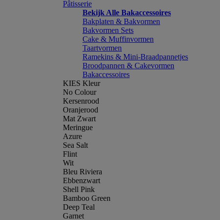
Pâtisserie
Bekijk Alle Bakaccessoires
Bakplaten & Bakvormen
Bakvormen Sets
Cake & Muffinvormen
Taartvormen
Ramekins & Mini-Braadpannetjes
Broodpannen & Cakevormen
Bakaccessoires
KIES Kleur
No Colour
Kersenrood
Oranjerood
Mat Zwart
Meringue
Azure
Sea Salt
Flint
Wit
Bleu Riviera
Ebbenzwart
Shell Pink
Bamboo Green
Deep Teal
Garnet