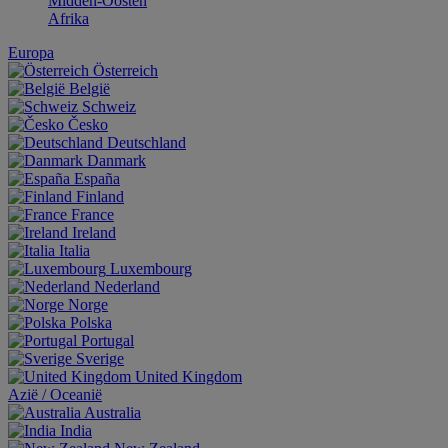
Midden-Oosten
Afrika
Europa
Österreich
België
Schweiz
Česko
Deutschland
Danmark
España
Finland
France
Ireland
Italia
Luxembourg
Nederland
Norge
Polska
Portugal
Sverige
United Kingdom
Aziё / Oceaniё
Australia
India