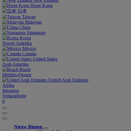
New Zealand
Hong Kong
日本
Taiwan
Malaysia
China
Singapore
Korea
Noord-Amerika
México
Canada
United States
Zuid-Amerika
Brazil
Midden-Oosten
United Arab Emirates
Afrika
Inloggen
Verlanglijstje
0
Nieuw Binnen