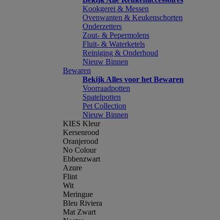
Kookgerei & Messen
Ovenwanten & Keukenschorten
Onderzetters
Zout- & Pepermolens
Fluit- & Waterketels
Reiniging & Onderhoud
Nieuw Binnen
Bewaren
Bekijk Alles voor het Bewaren
Voorraadpotten
Spatelpotten
Pet Collection
Nieuw Binnen
KIES Kleur
Kersenrood
Oranjerood
No Colour
Ebbenzwart
Azure
Flint
Wit
Meringue
Bleu Riviera
Mat Zwart