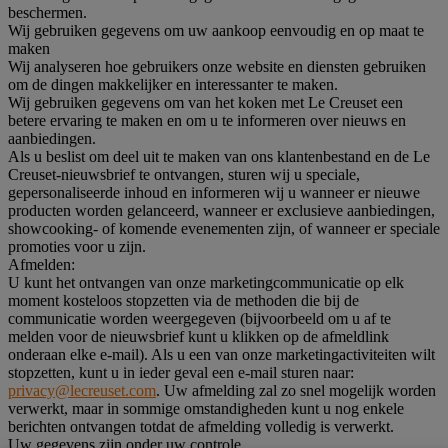
beschermen.
Wij gebruiken gegevens om uw aankoop eenvoudig en op maat te
maken
Wij analyseren hoe gebruikers onze website en diensten gebruiken
om de dingen makkelijker en interessanter te maken.
Wij gebruiken gegevens om van het koken met Le Creuset een
betere ervaring te maken en om u te informeren over nieuws en
aanbiedingen.
Als u beslist om deel uit te maken van ons klantenbestand en de Le
Creuset-nieuwsbrief te ontvangen, sturen wij u speciale,
gepersonaliseerde inhoud en informeren wij u wanneer er nieuwe
producten worden gelanceerd, wanneer er exclusieve aanbiedingen,
showcooking- of komende evenementen zijn, of wanneer er speciale
promoties voor u zijn.
Afmelden:
U kunt het ontvangen van onze marketingcommunicatie op elk
moment kosteloos stopzetten via de methoden die bij de
communicatie worden weergegeven (bijvoorbeeld om u af te
melden voor de nieuwsbrief kunt u klikken op de afmeldlink
onderaan elke e-mail). Als u een van onze marketingactiviteiten wilt
stopzetten, kunt u in ieder geval een e-mail sturen naar:
privacy@lecreuset.com
. Uw afmelding zal zo snel mogelijk worden
verwerkt, maar in sommige omstandigheden kunt u nog enkele
berichten ontvangen totdat de afmelding volledig is verwerkt.
Uw gegevens zijn onder uw controle