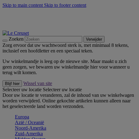
Skip to main content
Skip to footer content
Zomerse buitenmomenten met de BBQ Outdoor Collectie &
Thyme -
Shop Nu
De essentials van Le Creuset -
Ontdek Nu
Nieuwsbrieven: Registreer en bespaar 10%! -
Schrijf je nu in
Zoeken
Verwijder
Zorg ervoor dat uw wachtwoord sterk is, met minimaal 8 tekens,
inclusief een hoofdletter en een speciaal teken.
Uw winkelmandje is leeg op de nieuwe site. Maar maakt u zich
geen zorgen, we bewaren uw winkelmandje hier voor wanneer u
terug wilt komen.
Wissel van site
Blijf hier
Selecteer uw locatie
Selecteer uw locatie
Door uw locatie te veranderen, zal de inhoud van uw winkelwagen
worden verwijderd. Online gekochte artikelen kunnen alleen naar
het geselecteerde land worden verzonden.
Europa
Aziё / Oceaniё
Noord-Amerika
Zuid-Amerika