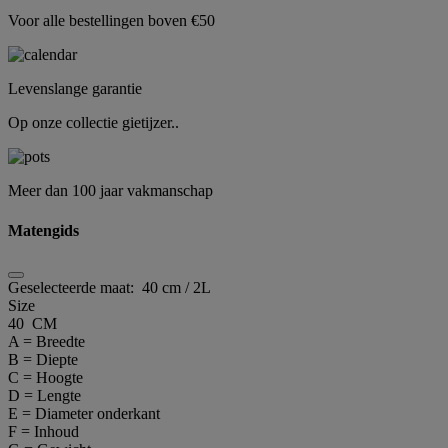
Voor alle bestellingen boven €50
Levenslange garantie
Op onze collectie gietijzer..
Meer dan 100 jaar vakmanschap
Matengids
Geselecteerde maat:
40 cm / 2L
Size
40 CM
A = Breedte
B = Diepte
C = Hoogte
D = Lengte
E = Diameter onderkant
F = Inhoud