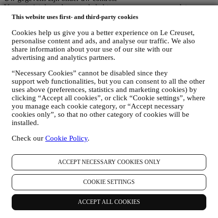
Vergeet niet dat u de controle hebt over uw gegevens en dat u uw
voorkeuren te allen tijde kunt beheren. U kunt erop rekenen dat wij
This website uses first- and third-party cookies
uw gegevens nooit zonder uw toestemming aan derden zullen
Cookies help us give you a better experience on Le Creuset,
doorgeven voor hun eigen marketingdoeleinden. Voor informatie of
personalise content and ads, and analyse our traffic. We also
om uw privacyrechten uit te oefenen, kunt u ons mailen op
share information about your use of our site with our
privacy@lecreuset.com
om ons te laten weten waar wij u mee van
advertising and analytics partners.
dienst kunnen zijn en wij zullen tijdig reageren.
Volledige Privacyverklaring Van Le Creuset
“Necessary Cookies” cannot be disabled since they
Le Creuset verbindt zich ertoe uw persoonsgegevens en uw privacy
support web functionalities, but you can consent to all the other
te beschermen en in deze verklaring wordt uitgelegd hoe wij uw
uses above (preferences, statistics and marketing cookies) by
persoonsgegevens verzamelen en verwerken in overeenstemming
clicking “Accept all cookies”, or click “Cookie settings”, where
met de EU-wetgeving inzake gegevensbescherming (met inbegrip
you manage each cookie category, or “Accept necessary
van de EU Algemene Verordening Gegevensbescherming
cookies only”, so that no other category of cookies will be
2016/679) en de wet inzake gegevensbescherming die van
installed.
toepassing is in uw land, gebied of locatie (de
"Gegevensbeschermingswetten").
Check our
Cookie Policy
.
1. WANNEER EN WELK SOORT GEGEVENS VERZAMELEN WIJ
VAN U?
ACCEPT NECESSARY COOKIES ONLY
“Persoonsgegevens” betekent alle informatie met betrekking tot u en
die ons in staat stelt om u te identificeren, hetzij rechtstreeks of in
combinatie met andere informatie.
COOKIE SETTINGS
Kinderen: Deze website is niet bedoeld voor kinderen en we
verzamelen niet bewust gegevens met betrekking tot kinderen.
ACCEPT ALL COOKIES
Wij kunnen persoonsgegevens van u verzamelen wanneer u onze
website gebruikt (de "Website"), een Le Creuset-account aanmaakt,