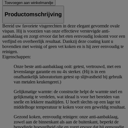
Toevoegen aan winkelmandje
Productomschrijving
Bereid uw favoriete visgerechten in deze elegant gevormde ovale
vispan. Hij is voorzien van onze effectieve verstevigde anti-
aanbaklaag en zorgt ervoor dat het eten eenvoudig loskomt voor een
verfijnd en overheerlijk resultaat. Dankzij deze coating kunt u
bovendien met weinig of geen vet koken en is hij zeer eenvoudig te
reinigen.
Eigenschappen:
Onze beste anti-aanbaklaag ooit: getest, vertrouwd, met een
levenslange garantie en nu 4x sterker. (Hij is in een
onafhankelijk laboratorium getest op slijtvastheid bij gebruik
van metalen keukengerei.)
Gelijkmatige warmte: de constructie helpt de warmte snel en
gelijkmatig te verdelen, wat ideaal is voor het bereiden van
snelle en lekkere maaltijden. U hoeft slechts op een lage tot
middelhoge temperatuur te koken voor een geweldig resultaat.
Gezond koken, eenvoudig reinigen: onze anti-aanbaklaag,
zowel aan de binnenkant als aan de buitenkant, beperkt de
benodigde hoeveelheid olie en zorgt ervoor dat hij eenvoudig