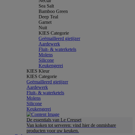
Nectar
Sea Salt
Bamboo Green
Deep Teal
Garnet
Nuit
KIES Categorie
Geëmailleerd gietijzer
Aardewerk
Fluit- & waterketels
Molens
Silicone
Keukengerei
KIES Kleur
KIES Categorie
Geëmailleerd gietijzer
Aardewerk
Fluit- & waterketels
Molens
Silicone
Keukengerei
De essentials van Le Creuset
Van koken tot serveren: vind hier de onmisbare
producten voor uw keuken.