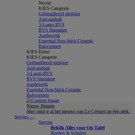
Nectar
KIES Categorie
Geëmailleerd gietijzer
Anti-aanbak
3-Laags RVS
RVS Signature
Aardewerk
Essential Non-Stick Ceramic
Bakvormen
KIES Kleur
KIES Categorie
Geëmailleerd gietijzer
Anti-aanbak
3-Laags RVS
RVS Signature
Aardewerk
Essential Non-Stick Ceramic
Bakvormen
Nieuw Binnen
Hier vind je al het nieuws van Le Creuset op één plek.
Servies
Servies
Bekijk Alles voor Op Tafel
Borden & Schalen