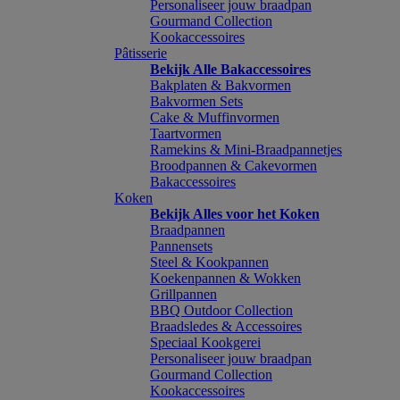
Personaliseer jouw braadpan
Gourmand Collection
Kookaccessoires
Pâtisserie
Bekijk Alle Bakaccessoires
Bakplaten & Bakvormen
Bakvormen Sets
Cake & Muffinvormen
Taartvormen
Ramekins & Mini-Braadpannetjes
Broodpannen & Cakevormen
Bakaccessoires
Koken
Bekijk Alles voor het Koken
Braadpannen
Pannensets
Steel & Kookpannen
Koekenpannen & Wokken
Grillpannen
BBQ Outdoor Collection
Braadsledes & Accessoires
Speciaal Kookgerei
Personaliseer jouw braadpan
Gourmand Collection
Kookaccessoires