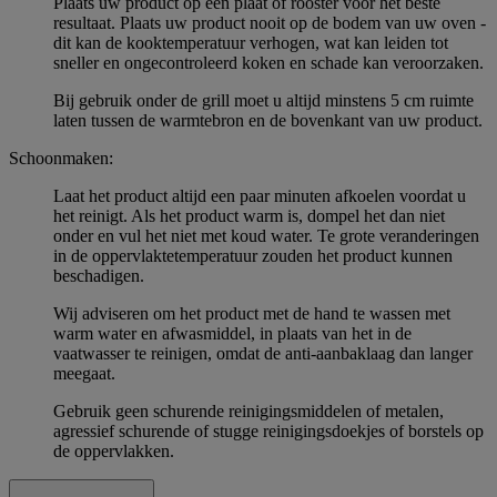
Plaats uw product op een plaat of rooster voor het beste
resultaat. Plaats uw product nooit op de bodem van uw oven -
dit kan de kooktemperatuur verhogen, wat kan leiden tot
sneller en ongecontroleerd koken en schade kan veroorzaken.
Bij gebruik onder de grill moet u altijd minstens 5 cm ruimte
laten tussen de warmtebron en de bovenkant van uw product.
Schoonmaken:
Laat het product altijd een paar minuten afkoelen voordat u
het reinigt. Als het product warm is, dompel het dan niet
onder en vul het niet met koud water. Te grote veranderingen
in de oppervlaktetemperatuur zouden het product kunnen
beschadigen.
Wij adviseren om het product met de hand te wassen met
warm water en afwasmiddel, in plaats van het in de
vaatwasser te reinigen, omdat de anti-aanbaklaag dan langer
meegaat.
Gebruik geen schurende reinigingsmiddelen of metalen,
agressief schurende of stugge reinigingsdoekjes of borstels op
de oppervlakken.