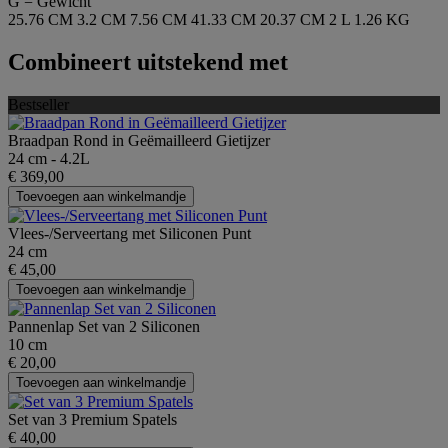
G = Gewicht
25.76 CM
3.2 CM
7.56 CM
41.33 CM
20.37 CM
2 L
1.26 KG
Combineert uitstekend met
Bestseller
Braadpan Rond in Geëmailleerd Gietijzer
24 cm - 4.2L
€ 369,00
Toevoegen aan winkelmandje
Vlees-/Serveertang met Siliconen Punt
24 cm
€ 45,00
Toevoegen aan winkelmandje
Pannenlap Set van 2 Siliconen
10 cm
€ 20,00
Toevoegen aan winkelmandje
Set van 3 Premium Spatels
€ 40,00