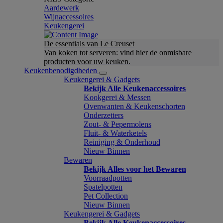
Aardewerk
Wijnaccessoires
Keukengerei
De essentials van Le Creuset
Van koken tot serveren: vind hier de onmisbare
producten voor uw keuken.
Keukenbenodigdheden
Keukengerei & Gadgets
Bekijk Alle Keukenaccessoires
Kookgerei & Messen
Ovenwanten & Keukenschorten
Onderzetters
Zout- & Pepermolens
Fluit- & Waterketels
Reiniging & Onderhoud
Nieuw Binnen
Bewaren
Bekijk Alles voor het Bewaren
Voorraadpotten
Spatelpotten
Pet Collection
Nieuw Binnen
Keukengerei & Gadgets
Bekijk Alle Keukenaccessoires