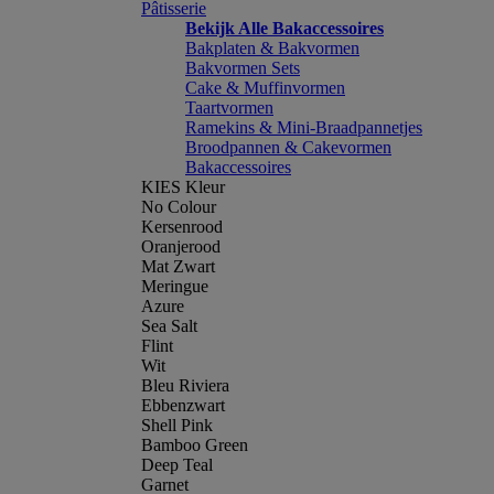
Pâtisserie
Bekijk Alle Bakaccessoires
Bakplaten & Bakvormen
Bakvormen Sets
Cake & Muffinvormen
Taartvormen
Ramekins & Mini-Braadpannetjes
Broodpannen & Cakevormen
Bakaccessoires
KIES Kleur
No Colour
Kersenrood
Oranjerood
Mat Zwart
Meringue
Azure
Sea Salt
Flint
Wit
Bleu Riviera
Ebbenzwart
Shell Pink
Bamboo Green
Deep Teal
Garnet