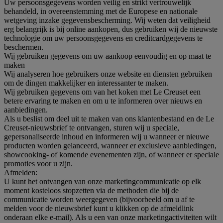
Uw persoonsgegevens worden veilig en strikt vertrouwelijk
behandeld, in overeenstemming met de Europese en nationale
wetgeving inzake gegevensbescherming. Wij weten dat veiligheid
erg belangrijk is bij online aankopen, dus gebruiken wij de nieuwste
technologie om uw persoonsgegevens en creditcardgegevens te
beschermen.
Wij gebruiken gegevens om uw aankoop eenvoudig en op maat te
maken
Wij analyseren hoe gebruikers onze website en diensten gebruiken
om de dingen makkelijker en interessanter te maken.
Wij gebruiken gegevens om van het koken met Le Creuset een
betere ervaring te maken en om u te informeren over nieuws en
aanbiedingen.
Als u beslist om deel uit te maken van ons klantenbestand en de Le
Creuset-nieuwsbrief te ontvangen, sturen wij u speciale,
gepersonaliseerde inhoud en informeren wij u wanneer er nieuwe
producten worden gelanceerd, wanneer er exclusieve aanbiedingen,
showcooking- of komende evenementen zijn, of wanneer er speciale
promoties voor u zijn.
Afmelden:
U kunt het ontvangen van onze marketingcommunicatie op elk
moment kosteloos stopzetten via de methoden die bij de
communicatie worden weergegeven (bijvoorbeeld om u af te
melden voor de nieuwsbrief kunt u klikken op de afmeldlink
onderaan elke e-mail). Als u een van onze marketingactiviteiten wilt