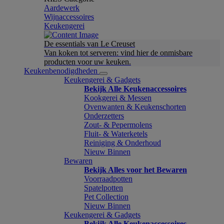
Aardewerk
Wijnaccessoires
Keukengerei
De essentials van Le Creuset
Van koken tot serveren: vind hier de onmisbare
producten voor uw keuken.
Keukenbenodigdheden
Keukengerei & Gadgets
Bekijk Alle Keukenaccessoires
Kookgerei & Messen
Ovenwanten & Keukenschorten
Onderzetters
Zout- & Pepermolens
Fluit- & Waterketels
Reiniging & Onderhoud
Nieuw Binnen
Bewaren
Bekijk Alles voor het Bewaren
Voorraadpotten
Spatelpotten
Pet Collection
Nieuw Binnen
Keukengerei & Gadgets
Bekijk Alle Keukenaccessoires