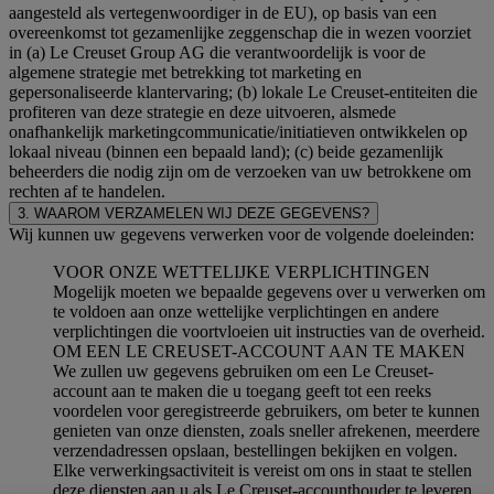
aangesteld als vertegenwoordiger in de EU), op basis van een
overeenkomst tot gezamenlijke zeggenschap die in wezen voorziet
in (a) Le Creuset Group AG die verantwoordelijk is voor de
algemene strategie met betrekking tot marketing en
gepersonaliseerde klantervaring; (b) lokale Le Creuset-entiteiten die
profiteren van deze strategie en deze uitvoeren, alsmede
onafhankelijk marketingcommunicatie/initiatieven ontwikkelen op
lokaal niveau (binnen een bepaald land); (c) beide gezamenlijk
beheerders die nodig zijn om de verzoeken van uw betrokkene om
rechten af te handelen.
3. WAAROM VERZAMELEN WIJ DEZE GEGEVENS?
Wij kunnen uw gegevens verwerken voor de volgende doeleinden:
VOOR ONZE WETTELIJKE VERPLICHTINGEN
Mogelijk moeten we bepaalde gegevens over u verwerken om
te voldoen aan onze wettelijke verplichtingen en andere
verplichtingen die voortvloeien uit instructies van de overheid.
OM EEN LE CREUSET-ACCOUNT AAN TE MAKEN
We zullen uw gegevens gebruiken om een Le Creuset-
account aan te maken die u toegang geeft tot een reeks
voordelen voor geregistreerde gebruikers, om beter te kunnen
genieten van onze diensten, zoals sneller afrekenen, meerdere
verzendadressen opslaan, bestellingen bekijken en volgen.
Elke verwerkingsactiviteit is vereist om ons in staat te stellen
deze diensten aan u als Le Creuset-accounthouder te leveren.