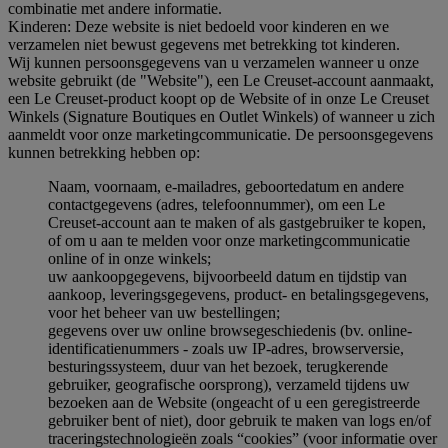
combinatie met andere informatie.
Kinderen: Deze website is niet bedoeld voor kinderen en we
verzamelen niet bewust gegevens met betrekking tot kinderen.
Wij kunnen persoonsgegevens van u verzamelen wanneer u onze
website gebruikt (de "Website"), een Le Creuset-account aanmaakt,
een Le Creuset-product koopt op de Website of in onze Le Creuset
Winkels (Signature Boutiques en Outlet Winkels) of wanneer u zich
aanmeldt voor onze marketingcommunicatie. De persoonsgegevens
kunnen betrekking hebben op:
Naam, voornaam, e-mailadres, geboortedatum en andere
contactgegevens (adres, telefoonnummer), om een Le
Creuset-account aan te maken of als gastgebruiker te kopen,
of om u aan te melden voor onze marketingcommunicatie
online of in onze winkels;
uw aankoopgegevens, bijvoorbeeld datum en tijdstip van
aankoop, leveringsgegevens, product- en betalingsgegevens,
voor het beheer van uw bestellingen;
gegevens over uw online browsegeschiedenis (bv. online-
identificatienummers - zoals uw IP-adres, browserversie,
besturingssysteem, duur van het bezoek, terugkerende
gebruiker, geografische oorsprong), verzameld tijdens uw
bezoeken aan de Website (ongeacht of u een geregistreerde
gebruiker bent of niet), door gebruik te maken van logs en/of
traceringstechnologieën zoals “cookies” (voor informatie over