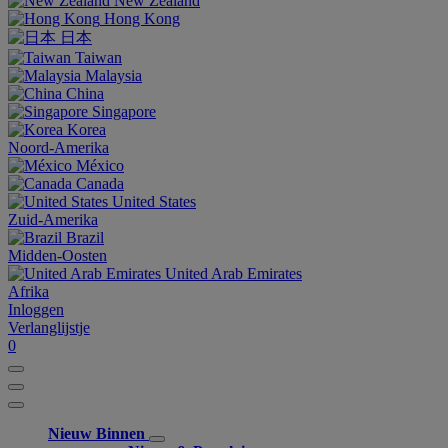
New Zealand
Hong Kong
日本
Taiwan
Malaysia
China
Singapore
Korea
Noord-Amerika
México
Canada
United States
Zuid-Amerika
Brazil
Midden-Oosten
United Arab Emirates
Afrika
Inloggen
Verlanglijstje
0
Nieuw Binnen