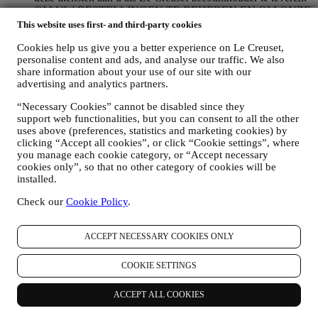
OM UW BESTELLINGEN TE BEHEREN EN OM ONZE
PRODUCTEN, DIENSTEN EN ASSISTENTIE AAN U
This website uses first- and third-party cookies
TE LEVEREN
Cookies help us give you a better experience on Le Creuset,
Wij zullen uw gegevens gebruiken om onze contractuele
personalise content and ads, and analyse our traffic. We also
relatie met u, uw aankoop van producten op de Website, uw
share information about your use of our site with our
gebruik van de Website, eventuele latere hulp na de verkoop
advertising and analytics partners.
of uw deelname aan onze wedstrijden te beheren. Mogelijk
moeten we bepaalde gegevens over u verwerken voor onze
“Necessary Cookies” cannot be disabled since they
administratieve doeleinden die verband houden met onze
support web functionalities, but you can consent to all the other
contractuele relatie met u, zoals de boekhouding, facturering
uses above (preferences, statistics and marketing cookies) by
en controle, verificatie van betaalkaarten, fraudescreening,
clicking “Accept all cookies”, or click “Cookie settings”, where
veiligheid, beveiliging, systeemtests, onderhoud en statistische
you manage each cookie category, or “Accept necessary
analyse. Af en toe moeten we mogelijk om administratieve of
cookies only”, so that no other category of cookies will be
operationele redenen contact met u opnemen. Bijvoorbeeld
installed.
om u een bevestiging van uw aankoop te sturen. We zullen
Check our
Cookie Policy
.
uw persoonsgegevens ook gebruiken om uw verzoeken te
beantwoorden die via onze Websiteformulieren of andere
kanalen worden verzonden. Deze verwerkingsactiviteit is
ACCEPT NECESSARY COOKIES ONLY
vereist om ons in staat te stellen onze diensten aan u te
leveren. Wij kunnen uw gegevens verwerken op basis van
ons legitiem belang (naar behoren rekening houdend met uw
COOKIE SETTINGS
rechten en vrijheden) om u opvolg-e-mails te sturen in het
geval u artikelen aan onze online winkelwagen hebt
ACCEPT ALL COOKIES
toegevoegd zonder de aankoop af te ronden. Als u de
aankoop niet binnen een bepaalde periode afrondt, worden er