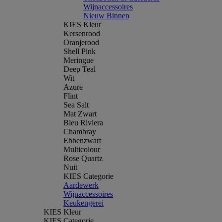
Wijnaccessoires
Nieuw Binnen
KIES Kleur
Kersenrood
Oranjerood
Shell Pink
Meringue
Deep Teal
Wit
Azure
Flint
Sea Salt
Mat Zwart
Bleu Riviera
Chambray
Ebbenzwart
Multicolour
Rose Quartz
Nuit
KIES Categorie
Aardewerk
Wijnaccessoires
Keukengerei
KIES Kleur
KIES Categorie