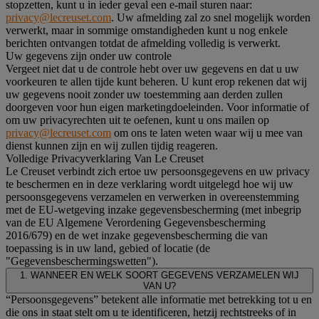
stopzetten, kunt u in ieder geval een e-mail sturen naar:
privacy@lecreuset.com
. Uw afmelding zal zo snel mogelijk worden
verwerkt, maar in sommige omstandigheden kunt u nog enkele
berichten ontvangen totdat de afmelding volledig is verwerkt.
Uw gegevens zijn onder uw controle
Vergeet niet dat u de controle hebt over uw gegevens en dat u uw
voorkeuren te allen tijde kunt beheren. U kunt erop rekenen dat wij
uw gegevens nooit zonder uw toestemming aan derden zullen
doorgeven voor hun eigen marketingdoeleinden. Voor informatie of
om uw privacyrechten uit te oefenen, kunt u ons mailen op
privacy@lecreuset.com
om ons te laten weten waar wij u mee van
dienst kunnen zijn en wij zullen tijdig reageren.
Volledige Privacyverklaring Van Le Creuset
Le Creuset verbindt zich ertoe uw persoonsgegevens en uw privacy
te beschermen en in deze verklaring wordt uitgelegd hoe wij uw
persoonsgegevens verzamelen en verwerken in overeenstemming
met de EU-wetgeving inzake gegevensbescherming (met inbegrip
van de EU Algemene Verordening Gegevensbescherming
2016/679) en de wet inzake gegevensbescherming die van
toepassing is in uw land, gebied of locatie (de
"Gegevensbeschermingswetten").
1. WANNEER EN WELK SOORT GEGEVENS VERZAMELEN WIJ
VAN U?
“Persoonsgegevens” betekent alle informatie met betrekking tot u en
die ons in staat stelt om u te identificeren, hetzij rechtstreeks of in