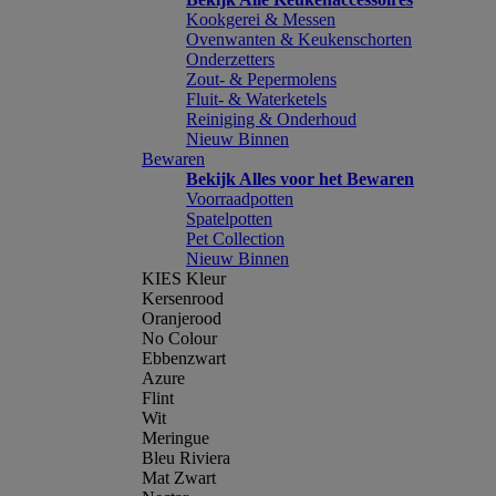
Kookgerei & Messen
Ovenwanten & Keukenschorten
Onderzetters
Zout- & Pepermolens
Fluit- & Waterketels
Reiniging & Onderhoud
Nieuw Binnen
Bewaren
Bekijk Alles voor het Bewaren
Voorraadpotten
Spatelpotten
Pet Collection
Nieuw Binnen
KIES Kleur
Kersenrood
Oranjerood
No Colour
Ebbenzwart
Azure
Flint
Wit
Meringue
Bleu Riviera
Mat Zwart