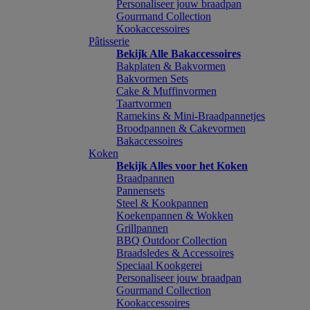
Personaliseer jouw braadpan
Gourmand Collection
Kookaccessoires
Pâtisserie
Bekijk Alle Bakaccessoires
Bakplaten & Bakvormen
Bakvormen Sets
Cake & Muffinvormen
Taartvormen
Ramekins & Mini-Braadpannetjes
Broodpannen & Cakevormen
Bakaccessoires
Koken
Bekijk Alles voor het Koken
Braadpannen
Pannensets
Steel & Kookpannen
Koekenpannen & Wokken
Grillpannen
BBQ Outdoor Collection
Braadsledes & Accessoires
Speciaal Kookgerei
Personaliseer jouw braadpan
Gourmand Collection
Kookaccessoires