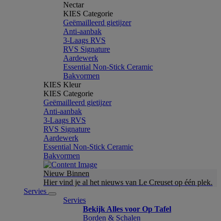
Nectar
KIES Categorie
Geëmailleerd gietijzer
Anti-aanbak
3-Laags RVS
RVS Signature
Aardewerk
Essential Non-Stick Ceramic
Bakvormen
KIES Kleur
KIES Categorie
Geëmailleerd gietijzer
Anti-aanbak
3-Laags RVS
RVS Signature
Aardewerk
Essential Non-Stick Ceramic
Bakvormen
Nieuw Binnen
Hier vind je al het nieuws van Le Creuset op één plek.
Servies
Servies
Bekijk Alles voor Op Tafel
Borden & Schalen