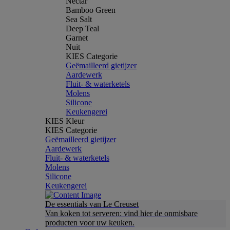
Nectar
Bamboo Green
Sea Salt
Deep Teal
Garnet
Nuit
KIES Categorie
Geëmailleerd gietijzer
Aardewerk
Fluit- & waterketels
Molens
Silicone
Keukengerei
KIES Kleur
KIES Categorie
Geëmailleerd gietijzer
Aardewerk
Fluit- & waterketels
Molens
Silicone
Keukengerei
De essentials van Le Creuset
Van koken tot serveren: vind hier de onmisbare
producten voor uw keuken.