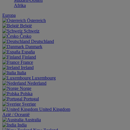
Midden-Oosten
Afrika
Europa
Österreich
België
Schweiz
Česko
Deutschland
Danmark
España
Finland
France
Ireland
Italia
Luxembourg
Nederland
Norge
Polska
Portugal
Sverige
United Kingdom
Aziё / Oceaniё
Australia
India