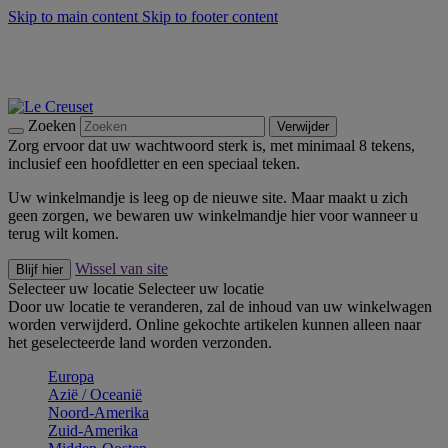
Skip to main content
Skip to footer content
Zomerse buitenmomenten met de BBQ Outdoor Collectie &
Thyme -
Shop Nu
De essentials van Le Creuset -
Ontdek Nu
Nieuwsbrieven: Registreer en bespaar 10%! -
Schrijf je nu in
Zoeken
Verwijder
Zorg ervoor dat uw wachtwoord sterk is, met minimaal 8 tekens,
inclusief een hoofdletter en een speciaal teken.
Uw winkelmandje is leeg op de nieuwe site. Maar maakt u zich
geen zorgen, we bewaren uw winkelmandje hier voor wanneer u
terug wilt komen.
Wissel van site
Blijf hier
Selecteer uw locatie
Selecteer uw locatie
Door uw locatie te veranderen, zal de inhoud van uw winkelwagen
worden verwijderd. Online gekochte artikelen kunnen alleen naar
het geselecteerde land worden verzonden.
Europa
Aziё / Oceaniё
Noord-Amerika
Zuid-Amerika