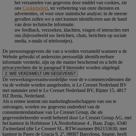
het verzamelen van gegevens door middel van cookies, zie
ons
Cookiebeleid
, ter verbetering van onze diensten en
advertenties, of voor onze statistische analyse; in de meeste
gevallen zullen we u niet kunnen identificeren aan de hand
van deze technische informatie.
uw feedback, verzoeken, klachten, vragen of interacties met
ons (bijvoorbeeld uw berichten, chats, berichten op sociale
media, e-mails of telefoontjes).
De persoonsgegevens die van u worden verzameld wanneer u de
Website gebruikt of anderszins persoonlijk identificeerbare
informatie verstrekt, zijn op die manier beschermd en u hebt de
privacyrechten die in paragraaf 8 hieronder worden uitgelegd.
2. WIE VERZAMELT UW GEGEVENS?
De verwerkingsverantwoordelijke voor de e-commercediensten die
via de website worden aangeboden, is Le Creuset Nederland BV
met statutaire zetel te Le Creuset Nederland BV, Bijster 15, 4817
HZ Breda, Nederland.
Als u ermee instemt om marketingboodschappen van ons te
ontvangen, worden uw gegevens onderdeel van de
consumentendatabase van Le Creuset Group, die als
gegevensbeheerder wordt beheerd door Le Creuset Group AG, met
het kantoor in Hofstrasse 1A,Neuhofstrasse 4 , Baar, Zugo, 6340
Zwitserland (die Le Creuset SL, BTW-nummer B62153630, met
kantoor in Paseo de Gracia 9, 2º, 08007 Barcelona, Spanje, heeft