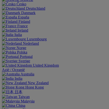
Česko
Deutschland
Danmark
España
Finland
France
Ireland
Italia
Luxembourg
Nederland
Norge
Polska
Portugal
Sverige
United Kingdom
Aziё / Oceaniё
Australia
India
New Zealand
Hong Kong
日本
Taiwan
Malaysia
China