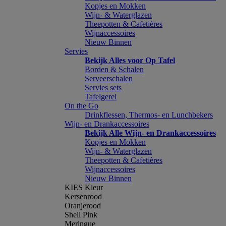
Kopjes en Mokken
Wijn- & Waterglazen
Theepotten & Cafetières
Wijnaccessoires
Nieuw Binnen
Servies
Bekijk Alles voor Op Tafel
Borden & Schalen
Serveerschalen
Servies sets
Tafelgerei
On the Go
Drinkflessen, Thermos- en Lunchbekers
Wijn- en Drankaccessoires
Bekijk Alle Wijn- en Drankaccessoires
Kopjes en Mokken
Wijn- & Waterglazen
Theepotten & Cafetières
Wijnaccessoires
Nieuw Binnen
KIES Kleur
Kersenrood
Oranjerood
Shell Pink
Meringue