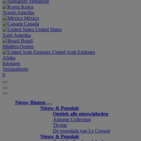
Singapore
Korea
Noord-Amerika
México
Canada
United States
Zuid-Amerika
Brazil
Midden-Oosten
United Arab Emirates
Afrika
Inloggen
Verlanglijstje
0
Nieuw Binnen
Nieuw & Populair
Ontdek alle nieuwigheden
Autumn Collection
Thyme
De essentials van Le Creuset
Nieuw & Populair