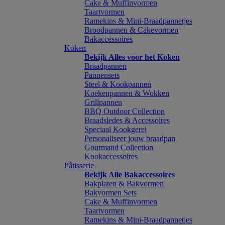
Cake & Muffinvormen
Taartvormen
Ramekins & Mini-Braadpannetjes
Broodpannen & Cakevormen
Bakaccessoires
Koken
Bekijk Alles voor het Koken
Braadpannen
Pannensets
Steel & Kookpannen
Koekenpannen & Wokken
Grillpannen
BBQ Outdoor Collection
Braadsledes & Accessoires
Speciaal Kookgerei
Personaliseer jouw braadpan
Gourmand Collection
Kookaccessoires
Pâtisserie
Bekijk Alle Bakaccessoires
Bakplaten & Bakvormen
Bakvormen Sets
Cake & Muffinvormen
Taartvormen
Ramekins & Mini-Braadpannetjes