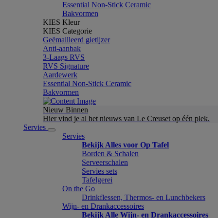
Essential Non-Stick Ceramic
Bakvormen
KIES Kleur
KIES Categorie
Geëmailleerd gietijzer
Anti-aanbak
3-Laags RVS
RVS Signature
Aardewerk
Essential Non-Stick Ceramic
Bakvormen
Nieuw Binnen
Hier vind je al het nieuws van Le Creuset op één plek.
Servies
Servies
Bekijk Alles voor Op Tafel
Borden & Schalen
Serveerschalen
Servies sets
Tafelgerei
On the Go
Drinkflessen, Thermos- en Lunchbekers
Wijn- en Drankaccessoires
Bekijk Alle Wijn- en Drankaccessoires