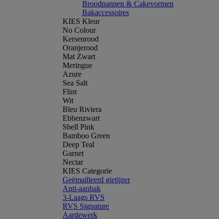
Broodpannen & Cakevormen
Bakaccessoires
KIES Kleur
No Colour
Kersenrood
Oranjerood
Mat Zwart
Meringue
Azure
Sea Salt
Flint
Wit
Bleu Riviera
Ebbenzwart
Shell Pink
Bamboo Green
Deep Teal
Garnet
Nectar
KIES Categorie
Geëmailleerd gietijzer
Anti-aanbak
3-Laags RVS
RVS Signature
Aardewerk