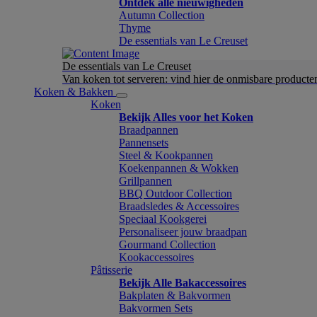
Ontdek alle nieuwigheden
Autumn Collection
Thyme
De essentials van Le Creuset
De essentials van Le Creuset
Van koken tot serveren: vind hier de onmisbare product
Koken & Bakken
Koken
Bekijk Alles voor het Koken
Braadpannen
Pannensets
Steel & Kookpannen
Koekenpannen & Wokken
Grillpannen
BBQ Outdoor Collection
Braadsledes & Accessoires
Speciaal Kookgerei
Personaliseer jouw braadpan
Gourmand Collection
Kookaccessoires
Pâtisserie
Bekijk Alle Bakaccessoires
Bakplaten & Bakvormen
Bakvormen Sets