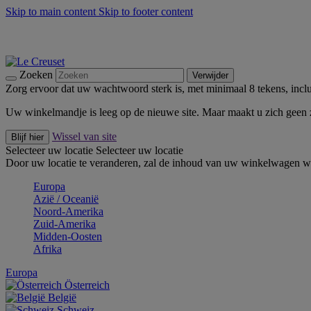
Skip to main content
Skip to footer content
Zomerse buitenmomenten met de BBQ Outdoor Collectie & Thy
De essentials van Le Creuset -
Ontdek Nu
Nieuwsbrieven: Registreer en bespaar 10%! -
Schrijf je nu in
Zoeken
Verwijder
Zorg ervoor dat uw wachtwoord sterk is, met minimaal 8 tekens, inclus
Uw winkelmandje is leeg op de nieuwe site. Maar maakt u zich geen
Wissel van site
Blijf hier
Selecteer uw locatie
Selecteer uw locatie
Door uw locatie te veranderen, zal de inhoud van uw winkelwagen wo
Europa
Aziё / Oceaniё
Noord-Amerika
Zuid-Amerika
Midden-Oosten
Afrika
Europa
Österreich
België
Schweiz