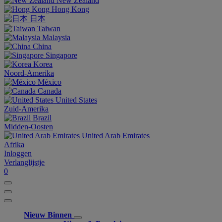
New Zealand
Hong Kong
日本
Taiwan
Malaysia
China
Singapore
Korea
Noord-Amerika
México
Canada
United States
Zuid-Amerika
Brazil
Midden-Oosten
United Arab Emirates
Afrika
Inloggen
Verlanglijstje
0
Nieuw Binnen