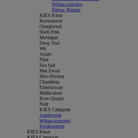
Wijnaccessoires
Nieuw Binnen
KIES Kleur
Kersenrood
Oranjerood
Shell Pink
Meringue
Deep Teal
Wit
Azure
Flint
Sea Salt
Mat Zwart
Bleu Riviera
Chambray
Ebbenzwart
Multicolour
Rose Quartz
Nuit
KIES Categorie
Aardewerk
Wijnaccessoires
Keukengerei
KIES Kleur
KIES Categorie