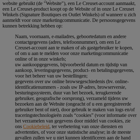
website gebruikt (de "Website"), een Le Creuset-account aanmaakt,
een Le Creuset-product koopt op de Website of in onze Le Creuset
Winkels (Signature Boutiques en Outlet Winkels) of wanneer u zich
aanmeldt voor onze marketingcommunicatie. De persoonsgegevens
kunnen betrekking hebben op:
Naam, voornaam, e-mailadres, geboortedatum en andere
contactgegevens (adres, telefoonnummer), om een Le
Creuset-account aan te maken of als gastgebruiker te kopen,
of om u aan te melden voor onze marketingcommunicatie
online of in onze winkels;
uw aankoopgegevens, bijvoorbeeld datum en tijdstip van
aankoop, leveringsgegevens, product- en betalingsgegevens,
voor het beheer van uw bestellingen;
gegevens over uw online browsegeschiedenis (bv. online-
identificatienummers - zoals uw IP-adres, browserversie,
besturingssysteem, duur van het bezoek, terugkerende
gebruiker, geografische oorsprong), verzameld tijdens uw
bezoeken aan de Website (ongeacht of u een geregistreerde
gebruiker bent of niet), door gebruik te maken van logs en/of
traceringstechnologieën zoals “cookies” (voor informatie over
het verzamelen van gegevens door middel van cookies, zie
ons
Cookiebeleid
, ter verbetering van onze diensten en
advertenties, of voor onze statistische analyse; in de meeste
gevallen zullen we u niet kunnen identificeren aan de hand