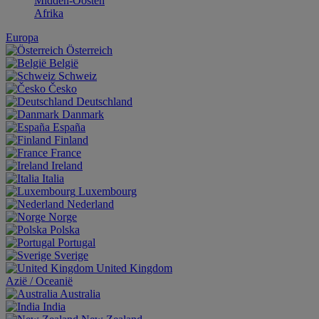
Midden-Oosten
Afrika
Europa
Österreich
België
Schweiz
Česko
Deutschland
Danmark
España
Finland
France
Ireland
Italia
Luxembourg
Nederland
Norge
Polska
Portugal
Sverige
United Kingdom
Aziё / Oceaniё
Australia
India