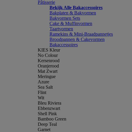
Pâtisserie
Bekijk Alle Bakaccessoires
Bakplaten & Bakvormen
Bakvormen Sets
Cake & Muffinvormen
Taartvormen
Ramekins & Mini-Braadpannetjes
Broodpannen & Cakevormen
Bakaccessoires
KIES Kleur
No Colour
Kersenrood
Oranjerood
Mat Zwart
Meringue
Azure
Sea Salt
Flint
Wit
Bleu Riviera
Ebbenzwart
Shell Pink
Bamboo Green
Deep Teal
Garnet