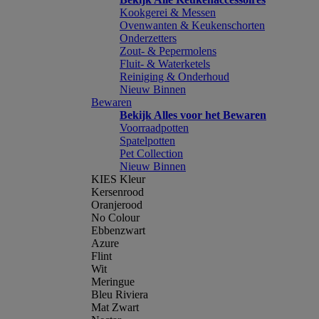
Kookgerei & Messen
Ovenwanten & Keukenschorten
Onderzetters
Zout- & Pepermolens
Fluit- & Waterketels
Reiniging & Onderhoud
Nieuw Binnen
Bewaren
Bekijk Alles voor het Bewaren
Voorraadpotten
Spatelpotten
Pet Collection
Nieuw Binnen
KIES Kleur
Kersenrood
Oranjerood
No Colour
Ebbenzwart
Azure
Flint
Wit
Meringue
Bleu Riviera
Mat Zwart