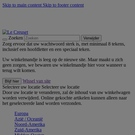
Skip to main content
Skip to footer content
Zomerse buitenmomenten met de BBQ Outdoor Collectie &
Thyme -
Shop Nu
De essentials van Le Creuset -
Ontdek Nu
Nieuwsbrieven: Registreer en bespaar 10%! -
Schrijf je nu in
Zoeken
Verwijder
Zorg ervoor dat uw wachtwoord sterk is, met minimaal 8 tekens,
inclusief een hoofdletter en een speciaal teken.
Uw winkelmandje is leeg op de nieuwe site. Maar maakt u zich
geen zorgen, we bewaren uw winkelmandje hier voor wanneer u
terug wilt komen.
Wissel van site
Blijf hier
Selecteer uw locatie
Selecteer uw locatie
Door uw locatie te veranderen, zal de inhoud van uw winkelwagen
worden verwijderd. Online gekochte artikelen kunnen alleen naar
het geselecteerde land worden verzonden.
Europa
Aziё / Oceaniё
Noord-Amerika
Zuid-Amerika