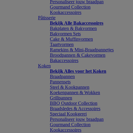
Personaliseer jouw braadpan
Gourmand Collection
Kookaccessoires
Pâtisserie
Bekijk Alle Bakaccessoires
Bakplaten & Bakvormen
Bakvormen Sets
Cake & Muffinvormen
Taartvormen
Ramekins & Mini-Braadpannetjes
Broodpannen & Cakevormen
Bakaccessoires
Koken
Bekijk Alles voor het Koken
Braadpannen
Pannensets
Steel & Kookpannen
Koekenpannen & Wokken
Grillpannen
BBQ Outdoor Collection
Braadsledes & Accessoires
Speciaal Kookgerei
Personaliseer jouw braadpan
Gourmand Collection
Kookaccessoires