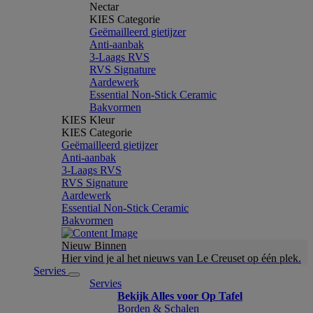
Nectar
KIES Categorie
Geëmailleerd gietijzer
Anti-aanbak
3-Laags RVS
RVS Signature
Aardewerk
Essential Non-Stick Ceramic
Bakvormen
KIES Kleur
KIES Categorie
Geëmailleerd gietijzer
Anti-aanbak
3-Laags RVS
RVS Signature
Aardewerk
Essential Non-Stick Ceramic
Bakvormen
Nieuw Binnen
Hier vind je al het nieuws van Le Creuset op één plek.
Servies
Servies
Bekijk Alles voor Op Tafel
Borden & Schalen