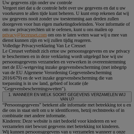
Uw gegevens zijn onder uw controle
Vergeet niet dat u de controle hebt over uw gegevens en dat u uw
voorkeuren te allen tijde kunt beheren. U kunt erop rekenen dat wij
uw gegevens nooit zonder uw toestemming aan derden zullen
doorgeven voor hun eigen marketingdoeleinden. Voor informatie of
om uw privacyrechten uit te oefenen, kunt u ons mailen op
privacy@lecreuset.com
om ons te laten weten waar wij u mee van
dienst kunnen zijn en wij zullen tijdig reageren.
Volledige Privacyverklaring Van Le Creuset
Le Creuset verbindt zich ertoe uw persoonsgegevens en uw privacy
te beschermen en in deze verklaring wordt uitgelegd hoe wij uw
persoonsgegevens verzamelen en verwerken in overeenstemming
met de EU-wetgeving inzake gegevensbescherming (met inbegrip
van de EU Algemene Verordening Gegevensbescherming
2016/679) en de wet inzake gegevensbescherming die van
toepassing is in uw land, gebied of locatie (de
"Gegevensbeschermingswetten").
1. WANNEER EN WELK SOORT GEGEVENS VERZAMELEN WIJ
VAN U?
“Persoonsgegevens” betekent alle informatie met betrekking tot u en
die ons in staat stelt om u te identificeren, hetzij rechtstreeks of in
combinatie met andere informatie.
Kinderen: Deze website is niet bedoeld voor kinderen en we
verzamelen niet bewust gegevens met betrekking tot kinderen.
Wij kunnen persoonsgegevens van u verzamelen wanneer u onze