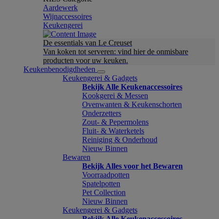
Aardewerk
Wijnaccessoires
Keukengerei
De essentials van Le Creuset
Van koken tot serveren: vind hier de onmisbare
producten voor uw keuken.
Keukenbenodigdheden
Keukengerei & Gadgets
Bekijk Alle Keukenaccessoires
Kookgerei & Messen
Ovenwanten & Keukenschorten
Onderzetters
Zout- & Pepermolens
Fluit- & Waterketels
Reiniging & Onderhoud
Nieuw Binnen
Bewaren
Bekijk Alles voor het Bewaren
Voorraadpotten
Spatelpotten
Pet Collection
Nieuw Binnen
Keukengerei & Gadgets
Bekijk Alle Keukenaccessoires