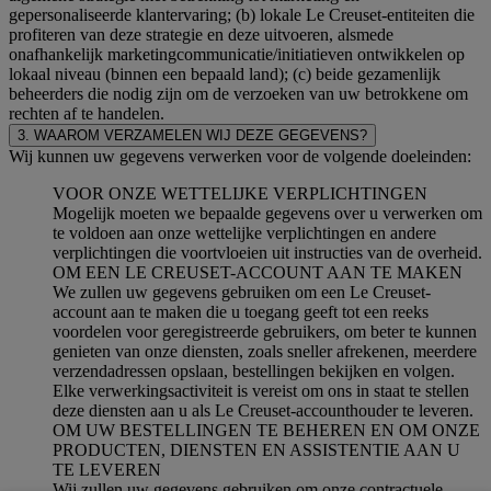
gepersonaliseerde klantervaring; (b) lokale Le Creuset-entiteiten die
profiteren van deze strategie en deze uitvoeren, alsmede
onafhankelijk marketingcommunicatie/initiatieven ontwikkelen op
lokaal niveau (binnen een bepaald land); (c) beide gezamenlijk
beheerders die nodig zijn om de verzoeken van uw betrokkene om
rechten af te handelen.
3. WAAROM VERZAMELEN WIJ DEZE GEGEVENS?
Wij kunnen uw gegevens verwerken voor de volgende doeleinden:
VOOR ONZE WETTELIJKE VERPLICHTINGEN
Mogelijk moeten we bepaalde gegevens over u verwerken om
te voldoen aan onze wettelijke verplichtingen en andere
verplichtingen die voortvloeien uit instructies van de overheid.
OM EEN LE CREUSET-ACCOUNT AAN TE MAKEN
We zullen uw gegevens gebruiken om een Le Creuset-
account aan te maken die u toegang geeft tot een reeks
voordelen voor geregistreerde gebruikers, om beter te kunnen
genieten van onze diensten, zoals sneller afrekenen, meerdere
verzendadressen opslaan, bestellingen bekijken en volgen.
Elke verwerkingsactiviteit is vereist om ons in staat te stellen
deze diensten aan u als Le Creuset-accounthouder te leveren.
OM UW BESTELLINGEN TE BEHEREN EN OM ONZE
PRODUCTEN, DIENSTEN EN ASSISTENTIE AAN U
TE LEVEREN
Wij zullen uw gegevens gebruiken om onze contractuele