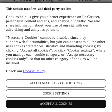
relatie met u, uw aankoop van producten op de Website, uw
gebruik van de Website, eventuele latere hulp na de verkoop
This website uses first- and third-party cookies
of uw deelname aan onze wedstrijden te beheren. Mogelijk
Cookies help us give you a better experience on Le Creuset,
moeten we bepaalde gegevens over u verwerken voor onze
personalise content and ads, and analyse our traffic. We also
administratieve doeleinden die verband houden met onze
share information about your use of our site with our
contractuele relatie met u, zoals de boekhouding, facturering
advertising and analytics partners.
en controle, verificatie van betaalkaarten, fraudescreening,
veiligheid, beveiliging, systeemtests, onderhoud en statistische
“Necessary Cookies” cannot be disabled since they
analyse. Af en toe moeten we mogelijk om administratieve of
support web functionalities, but you can consent to all the other
operationele redenen contact met u opnemen. Bijvoorbeeld
uses above (preferences, statistics and marketing cookies) by
om u een bevestiging van uw aankoop te sturen. We zullen
clicking “Accept all cookies”, or click “Cookie settings”, where
uw persoonsgegevens ook gebruiken om uw verzoeken te
you manage each cookie category, or “Accept necessary
beantwoorden die via onze Websiteformulieren of andere
cookies only”, so that no other category of cookies will be
kanalen worden verzonden. Deze verwerkingsactiviteit is
installed.
vereist om ons in staat te stellen onze diensten aan u te
Check our
Cookie Policy
.
leveren. Wij kunnen uw gegevens verwerken op basis van
ons legitiem belang (naar behoren rekening houdend met uw
rechten en vrijheden) om u opvolg-e-mails te sturen in het
ACCEPT NECESSARY COOKIES ONLY
geval u artikelen aan onze online winkelwagen hebt
toegevoegd zonder de aankoop af te ronden. Als u de
COOKIE SETTINGS
aankoop niet binnen een bepaalde periode afrondt, worden er
geen verdere opvolgingsberichten verzonden.
OM U TE INFORMEREN OVER NIEUWS OF
ACCEPT ALL COOKIES
AANBIEDINGEN VAN LE CREUSET-PRODUCTEN