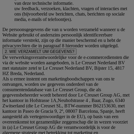
van deze technische informatie.
uw feedback, verzoeken, klachten, vragen of interacties met
ons (bijvoorbeeld uw berichten, chats, berichten op sociale
media, e-mails of telefoontjes).
De persoonsgegevens die van u worden verzameld wanneer u de
Website gebruikt of anderszins persoonlijk identificeerbare
informatie verstrekt, zijn op die manier beschermd en u hebt de
privacyrechten die in paragraaf 8 hieronder worden uitgelegd.
2. WIE VERZAMELT UW GEGEVENS?
De verwerkingsverantwoordelijke voor de e-commercediensten die
via de website worden aangeboden, is Le Creuset Nederland BV
met statutaire zetel te Le Creuset Nederland BV, Bijster 15, 4817
HZ Breda, Nederland.
Als u ermee instemt om marketingboodschappen van ons te
ontvangen, worden uw gegevens onderdeel van de
consumentendatabase van Le Creuset Group, die als
gegevensbeheerder wordt beheerd door Le Creuset Group AG, met
het kantoor in Hofstrasse 1A,Neuhofstrasse 4 , Baar, Zugo, 6340
Zwitserland (die Le Creuset SL, BTW-nummer B62153630, met
kantoor in Paseo de Gracia 9, 2º, 08007 Barcelona, Spanje, heeft
aangesteld als vertegenwoordiger in de EU), op basis van een
overeenkomst tot gezamenlijke zeggenschap die in wezen voorziet
in (a) Le Creuset Group AG die verantwoordelijk is voor de
algemene strategie met betrekking tot marketing en