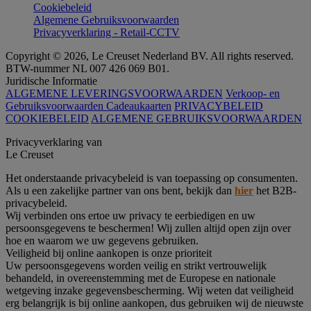
Cookiebeleid
Algemene Gebruiksvoorwaarden
Privacyverklaring - Retail-CCTV
Copyright © 2026, Le Creuset Nederland BV. All rights reserved.
BTW-nummer NL 007 426 069 B01.
Juridische Informatie
ALGEMENE LEVERINGSVOORWAARDEN
Verkoop- en
Gebruiksvoorwaarden Cadeaukaarten
PRIVACYBELEID
COOKIEBELEID
ALGEMENE GEBRUIKSVOORWAARDEN
Privacyverklaring van
Le Creuset
Het onderstaande privacybeleid is van toepassing op consumenten.
Als u een zakelijke partner van ons bent, bekijk dan
hier
het B2B-
privacybeleid.
Wij verbinden ons ertoe uw privacy te eerbiedigen en uw
persoonsgegevens te beschermen! Wij zullen altijd open zijn over
hoe en waarom we uw gegevens gebruiken.
Veiligheid bij online aankopen is onze prioriteit
Uw persoonsgegevens worden veilig en strikt vertrouwelijk
behandeld, in overeenstemming met de Europese en nationale
wetgeving inzake gegevensbescherming. Wij weten dat veiligheid
erg belangrijk is bij online aankopen, dus gebruiken wij de nieuwste