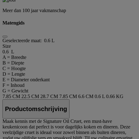
Meer dan 100 jaar vakmanschap
Matengids
Geselecteerde maat:
0.6 L
Size
0.6 L
A = Breedte
B = Diepte
C = Hoogte
D = Lengte
E = Diameter onderkant
F = Inhoud
G = Gewicht
7.85 CM
22.5 CM
28.7 CM
7.85 CM
6.6 CM
0.6 L
0.66 KG
Productomschrijving
Maak kennis met de Signature Oil Cruet, een must-have
keukenicoon dat perfect is voor dagelijks koken en dineren. Deze
veelzijdige cruet is ideaal voor zowel binnen als buiten dineren,
zodat uw olijfolie vers en smaakvol blijft. Til uw culinaire ervaring