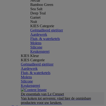
Nectar
Bamboo Green
Sea Salt
Deep Teal
Garnet
Nuit
KIES Categorie
Geëmailleerd gietijzer
Aardewerk
Fluit- & waterketels
Molens
Silicone
Keukengerei
KIES Kleur
KIES Categorie
Geëmailleerd gietijzer
Aardewerk
Fluit- & waterketels
Molens
Silicone
Keukengerei
De essentials van Le Creuset
Van koken tot serveren: vind hier de onmisbare
producten voor uw keuken.