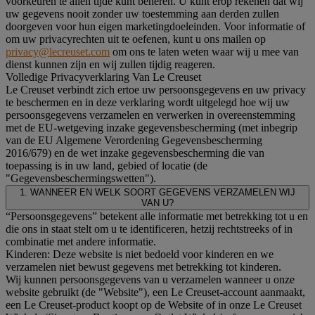
voorkeuren te allen tijde kunt beheren. U kunt erop rekenen dat wij
uw gegevens nooit zonder uw toestemming aan derden zullen
doorgeven voor hun eigen marketingdoeleinden. Voor informatie of
om uw privacyrechten uit te oefenen, kunt u ons mailen op
privacy@lecreuset.com
om ons te laten weten waar wij u mee van
dienst kunnen zijn en wij zullen tijdig reageren.
Volledige Privacyverklaring Van Le Creuset
Le Creuset verbindt zich ertoe uw persoonsgegevens en uw privacy
te beschermen en in deze verklaring wordt uitgelegd hoe wij uw
persoonsgegevens verzamelen en verwerken in overeenstemming
met de EU-wetgeving inzake gegevensbescherming (met inbegrip
van de EU Algemene Verordening Gegevensbescherming
2016/679) en de wet inzake gegevensbescherming die van
toepassing is in uw land, gebied of locatie (de
"Gegevensbeschermingswetten").
1. WANNEER EN WELK SOORT GEGEVENS VERZAMELEN WIJ
VAN U?
“Persoonsgegevens” betekent alle informatie met betrekking tot u en
die ons in staat stelt om u te identificeren, hetzij rechtstreeks of in
combinatie met andere informatie.
Kinderen: Deze website is niet bedoeld voor kinderen en we
verzamelen niet bewust gegevens met betrekking tot kinderen.
Wij kunnen persoonsgegevens van u verzamelen wanneer u onze
website gebruikt (de "Website"), een Le Creuset-account aanmaakt,
een Le Creuset-product koopt op de Website of in onze Le Creuset