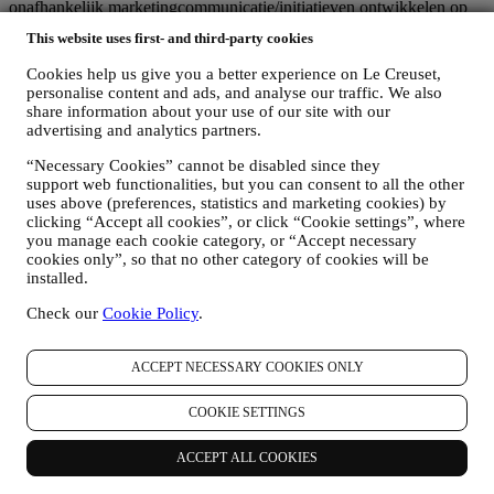
onafhankelijk marketingcommunicatie/initiatieven ontwikkelen op
lokaal niveau (binnen een bepaald land); (c) beide gezamenlijk
This website uses first- and third-party cookies
beheerders die nodig zijn om de verzoeken van uw betrokkene om
rechten af te handelen.
Cookies help us give you a better experience on Le Creuset,
3. WAAROM VERZAMELEN WIJ DEZE GEGEVENS?
personalise content and ads, and analyse our traffic. We also
Wij kunnen uw gegevens verwerken voor de volgende doeleinden:
share information about your use of our site with our
advertising and analytics partners.
VOOR ONZE WETTELIJKE VERPLICHTINGEN
“Necessary Cookies” cannot be disabled since they
Mogelijk moeten we bepaalde gegevens over u verwerken om
support web functionalities, but you can consent to all the other
te voldoen aan onze wettelijke verplichtingen en andere
uses above (preferences, statistics and marketing cookies) by
verplichtingen die voortvloeien uit instructies van de overheid.
clicking “Accept all cookies”, or click “Cookie settings”, where
OM EEN LE CREUSET-ACCOUNT AAN TE MAKEN
you manage each cookie category, or “Accept necessary
We zullen uw gegevens gebruiken om een Le Creuset-
cookies only”, so that no other category of cookies will be
account aan te maken die u toegang geeft tot een reeks
installed.
voordelen voor geregistreerde gebruikers, om beter te kunnen
genieten van onze diensten, zoals sneller afrekenen, meerdere
Check our
Cookie Policy
.
verzendadressen opslaan, bestellingen bekijken en volgen.
Elke verwerkingsactiviteit is vereist om ons in staat te stellen
deze diensten aan u als Le Creuset-accounthouder te leveren.
ACCEPT NECESSARY COOKIES ONLY
OM UW BESTELLINGEN TE BEHEREN EN OM ONZE
PRODUCTEN, DIENSTEN EN ASSISTENTIE AAN U
COOKIE SETTINGS
TE LEVEREN
Wij zullen uw gegevens gebruiken om onze contractuele
ACCEPT ALL COOKIES
relatie met u, uw aankoop van producten op de Website, uw
gebruik van de Website, eventuele latere hulp na de verkoop