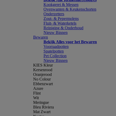
Kookgerei & Messen
Ovenwanten & Keukenschorten
Onderzetters
Zout- & Pepermolens
Fluit- & Waterketels
Reiniging & Onderhoud
Nieuw Binnen
Bewaren
Bekijk Alles voor het Bewaren
Voorraadpotten
Spatelpotten
Pet Collection
Nieuw Binnen
KIES Kleur
Kersenrood
Oranjerood
No Colour
Ebbenzwart
Azure
Flint
Wit
Meringue
Bleu Riviera
Mat Zwart