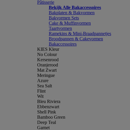
Pâtisserie
Bekijk Alle Bakaccessoires
Bakplaten & Bakvormen
Bakvormen Sets
Cake & Muffinvormen
Taartvormen
Ramekins & Mini-Braadpannetjes
Broodpannen & Cakevormen
Bakaccessoires
KIES Kleur
No Colour
Kersenrood
Oranjerood
Mat Zwart
Meringue
Azure
Sea Salt
Flint
Wit
Bleu Riviera
Ebbenzwart
Shell Pink
Bamboo Green
Deep Teal
Garnet