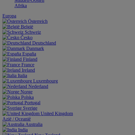
Midden-Oosten
Afrika
Europa
Österreich
België
Schweiz
Česko
Deutschland
Danmark
España
Finland
France
Ireland
Italia
Luxembourg
Nederland
Norge
Polska
Portugal
Sverige
United Kingdom
Aziё / Oceaniё
Australia
India