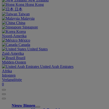
New Zealand
Hong Kong
日本
Taiwan
Malaysia
China
Singapore
Korea
Noord-Amerika
México
Canada
United States
Zuid-Amerika
Brazil
Midden-Oosten
United Arab Emirates
Afrika
Inloggen
Verlanglijstje
0
Nieuw Binnen