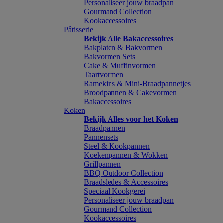
Personaliseer jouw braadpan
Gourmand Collection
Kookaccessoires
Pâtisserie
Bekijk Alle Bakaccessoires
Bakplaten & Bakvormen
Bakvormen Sets
Cake & Muffinvormen
Taartvormen
Ramekins & Mini-Braadpannetjes
Broodpannen & Cakevormen
Bakaccessoires
Koken
Bekijk Alles voor het Koken
Braadpannen
Pannensets
Steel & Kookpannen
Koekenpannen & Wokken
Grillpannen
BBQ Outdoor Collection
Braadsledes & Accessoires
Speciaal Kookgerei
Personaliseer jouw braadpan
Gourmand Collection
Kookaccessoires