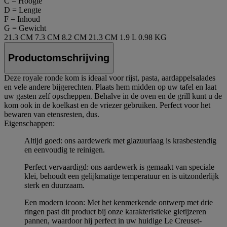
C = Hoogte
D = Lengte
F = Inhoud
G = Gewicht
21.3 CM
7.3 CM
8.2 CM
21.3 CM
1.9 L
0.98 KG
Productomschrijving
Deze royale ronde kom is ideaal voor rijst, pasta, aardappelsalades
en vele andere bijgerechten. Plaats hem midden op uw tafel en laat
uw gasten zelf opscheppen. Behalve in de oven en de grill kunt u de
kom ook in de koelkast en de vriezer gebruiken. Perfect voor het
bewaren van etensresten, dus.
Eigenschappen:
Altijd goed: ons aardewerk met glazuurlaag is krasbestendig
en eenvoudig te reinigen.
Perfect vervaardigd: ons aardewerk is gemaakt van speciale
klei, behoudt een gelijkmatige temperatuur en is uitzonderlijk
sterk en duurzaam.
Een modern icoon: Met het kenmerkende ontwerp met drie
ringen past dit product bij onze karakteristieke gietijzeren
pannen, waardoor hij perfect in uw huidige Le Creuset-