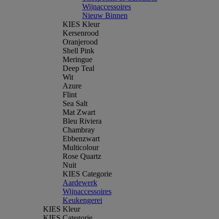
Wijnaccessoires
Nieuw Binnen
KIES Kleur
Kersenrood
Oranjerood
Shell Pink
Meringue
Deep Teal
Wit
Azure
Flint
Sea Salt
Mat Zwart
Bleu Riviera
Chambray
Ebbenzwart
Multicolour
Rose Quartz
Nuit
KIES Categorie
Aardewerk
Wijnaccessoires
Keukengerei
KIES Kleur
KIES Categorie