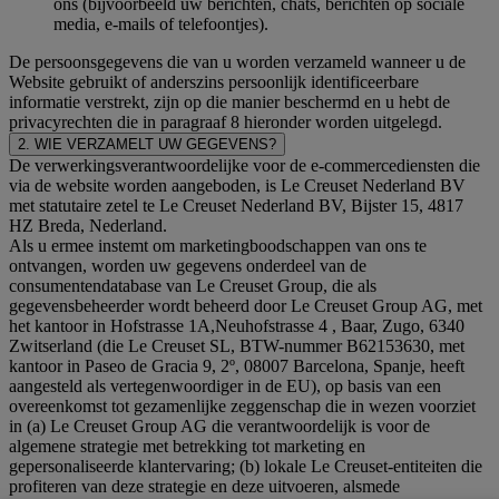
ons (bijvoorbeeld uw berichten, chats, berichten op sociale
media, e-mails of telefoontjes).
De persoonsgegevens die van u worden verzameld wanneer u de
Website gebruikt of anderszins persoonlijk identificeerbare
informatie verstrekt, zijn op die manier beschermd en u hebt de
privacyrechten die in paragraaf 8 hieronder worden uitgelegd.
2. WIE VERZAMELT UW GEGEVENS?
De verwerkingsverantwoordelijke voor de e-commercediensten die
via de website worden aangeboden, is Le Creuset Nederland BV
met statutaire zetel te Le Creuset Nederland BV, Bijster 15, 4817
HZ Breda, Nederland.
Als u ermee instemt om marketingboodschappen van ons te
ontvangen, worden uw gegevens onderdeel van de
consumentendatabase van Le Creuset Group, die als
gegevensbeheerder wordt beheerd door Le Creuset Group AG, met
het kantoor in Hofstrasse 1A,Neuhofstrasse 4 , Baar, Zugo, 6340
Zwitserland (die Le Creuset SL, BTW-nummer B62153630, met
kantoor in Paseo de Gracia 9, 2º, 08007 Barcelona, Spanje, heeft
aangesteld als vertegenwoordiger in de EU), op basis van een
overeenkomst tot gezamenlijke zeggenschap die in wezen voorziet
in (a) Le Creuset Group AG die verantwoordelijk is voor de
algemene strategie met betrekking tot marketing en
gepersonaliseerde klantervaring; (b) lokale Le Creuset-entiteiten die
profiteren van deze strategie en deze uitvoeren, alsmede