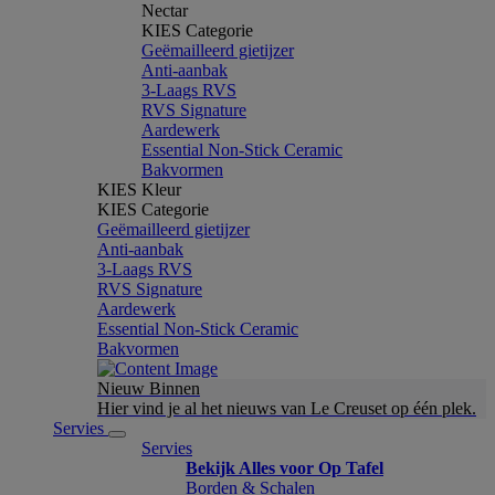
Nectar
KIES Categorie
Geëmailleerd gietijzer
Anti-aanbak
3-Laags RVS
RVS Signature
Aardewerk
Essential Non-Stick Ceramic
Bakvormen
KIES Kleur
KIES Categorie
Geëmailleerd gietijzer
Anti-aanbak
3-Laags RVS
RVS Signature
Aardewerk
Essential Non-Stick Ceramic
Bakvormen
Nieuw Binnen
Hier vind je al het nieuws van Le Creuset op één plek.
Servies
Servies
Bekijk Alles voor Op Tafel
Borden & Schalen