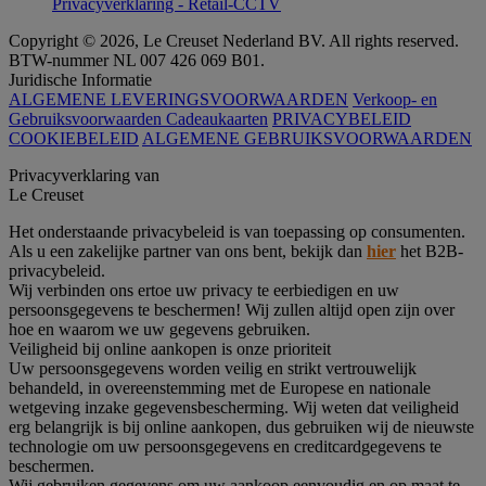
Privacyverklaring - Retail-CCTV
Copyright © 2026, Le Creuset Nederland BV. All rights reserved.
BTW-nummer NL 007 426 069 B01.
Juridische Informatie
ALGEMENE LEVERINGSVOORWAARDEN
Verkoop- en
Gebruiksvoorwaarden Cadeaukaarten
PRIVACYBELEID
COOKIEBELEID
ALGEMENE GEBRUIKSVOORWAARDEN
Privacyverklaring van
Le Creuset
Het onderstaande privacybeleid is van toepassing op consumenten.
Als u een zakelijke partner van ons bent, bekijk dan
hier
het B2B-
privacybeleid.
Wij verbinden ons ertoe uw privacy te eerbiedigen en uw
persoonsgegevens te beschermen! Wij zullen altijd open zijn over
hoe en waarom we uw gegevens gebruiken.
Veiligheid bij online aankopen is onze prioriteit
Uw persoonsgegevens worden veilig en strikt vertrouwelijk
behandeld, in overeenstemming met de Europese en nationale
wetgeving inzake gegevensbescherming. Wij weten dat veiligheid
erg belangrijk is bij online aankopen, dus gebruiken wij de nieuwste
technologie om uw persoonsgegevens en creditcardgegevens te
beschermen.
Wij gebruiken gegevens om uw aankoop eenvoudig en op maat te