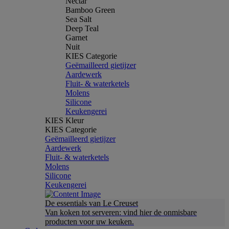
Nectar
Bamboo Green
Sea Salt
Deep Teal
Garnet
Nuit
KIES Categorie
Geëmailleerd gietijzer
Aardewerk
Fluit- & waterketels
Molens
Silicone
Keukengerei
KIES Kleur
KIES Categorie
Geëmailleerd gietijzer
Aardewerk
Fluit- & waterketels
Molens
Silicone
Keukengerei
De essentials van Le Creuset
Van koken tot serveren: vind hier de onmisbare
producten voor uw keuken.