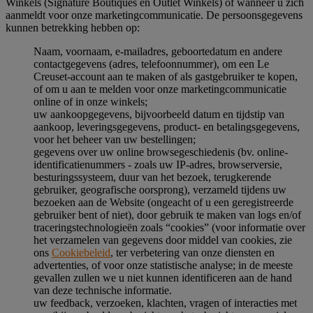
Winkels (Signature Boutiques en Outlet Winkels) of wanneer u zich
aanmeldt voor onze marketingcommunicatie. De persoonsgegevens
kunnen betrekking hebben op:
Naam, voornaam, e-mailadres, geboortedatum en andere
contactgegevens (adres, telefoonnummer), om een Le
Creuset-account aan te maken of als gastgebruiker te kopen,
of om u aan te melden voor onze marketingcommunicatie
online of in onze winkels;
uw aankoopgegevens, bijvoorbeeld datum en tijdstip van
aankoop, leveringsgegevens, product- en betalingsgegevens,
voor het beheer van uw bestellingen;
gegevens over uw online browsegeschiedenis (bv. online-
identificatienummers - zoals uw IP-adres, browserversie,
besturingssysteem, duur van het bezoek, terugkerende
gebruiker, geografische oorsprong), verzameld tijdens uw
bezoeken aan de Website (ongeacht of u een geregistreerde
gebruiker bent of niet), door gebruik te maken van logs en/of
traceringstechnologieën zoals “cookies” (voor informatie over
het verzamelen van gegevens door middel van cookies, zie
ons
Cookiebeleid
, ter verbetering van onze diensten en
advertenties, of voor onze statistische analyse; in de meeste
gevallen zullen we u niet kunnen identificeren aan de hand
van deze technische informatie.
uw feedback, verzoeken, klachten, vragen of interacties met