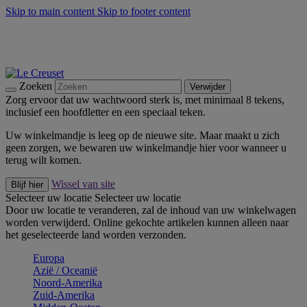
Skip to main content
Skip to footer content
Zomerse buitenmomenten met de BBQ Outdoor Collectie &
Thyme -
Shop Nu
De essentials van Le Creuset -
Ontdek Nu
Nieuwsbrieven: Registreer en bespaar 10%! -
Schrijf je nu in
Zoeken
Verwijder
Zorg ervoor dat uw wachtwoord sterk is, met minimaal 8 tekens,
inclusief een hoofdletter en een speciaal teken.
Uw winkelmandje is leeg op de nieuwe site. Maar maakt u zich
geen zorgen, we bewaren uw winkelmandje hier voor wanneer u
terug wilt komen.
Wissel van site
Blijf hier
Selecteer uw locatie
Selecteer uw locatie
Door uw locatie te veranderen, zal de inhoud van uw winkelwagen
worden verwijderd. Online gekochte artikelen kunnen alleen naar
het geselecteerde land worden verzonden.
Europa
Aziё / Oceaniё
Noord-Amerika
Zuid-Amerika