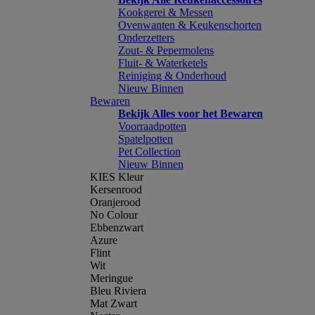
Kookgerei & Messen
Ovenwanten & Keukenschorten
Onderzetters
Zout- & Pepermolens
Fluit- & Waterketels
Reiniging & Onderhoud
Nieuw Binnen
Bewaren
Bekijk Alles voor het Bewaren
Voorraadpotten
Spatelpotten
Pet Collection
Nieuw Binnen
KIES Kleur
Kersenrood
Oranjerood
No Colour
Ebbenzwart
Azure
Flint
Wit
Meringue
Bleu Riviera
Mat Zwart