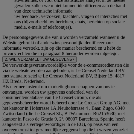
advertenties, of voor onze statistische analyse; in de meeste
gevallen zullen we u niet kunnen identificeren aan de hand
van deze technische informatie.
uw feedback, verzoeken, klachten, vragen of interacties met
ons (bijvoorbeeld uw berichten, chats, berichten op sociale
media, e-mails of telefoontjes).
De persoonsgegevens die van u worden verzameld wanneer u de
Website gebruikt of anderszins persoonlijk identificeerbare
informatie verstrekt, zijn op die manier beschermd en u hebt de
privacyrechten die in paragraaf 8 hieronder worden uitgelegd.
2. WIE VERZAMELT UW GEGEVENS?
De verwerkingsverantwoordelijke voor de e-commercediensten die
via de website worden aangeboden, is Le Creuset Nederland BV
met statutaire zetel te Le Creuset Nederland BV, Bijster 15, 4817
HZ Breda, Nederland.
Als u ermee instemt om marketingboodschappen van ons te
ontvangen, worden uw gegevens onderdeel van de
consumentendatabase van Le Creuset Group, die als
gegevensbeheerder wordt beheerd door Le Creuset Group AG, met
het kantoor in Hofstrasse 1A,Neuhofstrasse 4 , Baar, Zugo, 6340
Zwitserland (die Le Creuset SL, BTW-nummer B62153630, met
kantoor in Paseo de Gracia 9, 2º, 08007 Barcelona, Spanje, heeft
aangesteld als vertegenwoordiger in de EU), op basis van een
overeenkomst tot gezamenlijke zeggenschap die in wezen voorziet