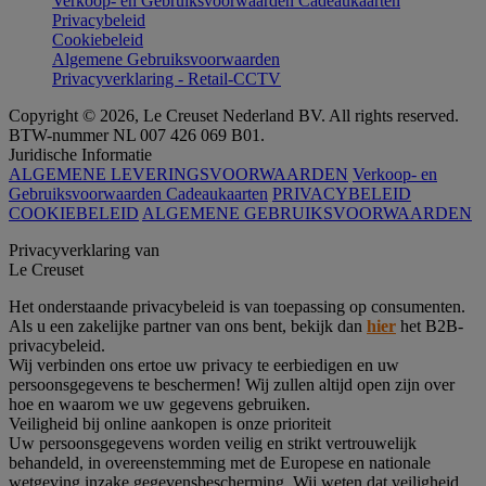
Verkoop- en Gebruiksvoorwaarden Cadeaukaarten
Privacybeleid
Cookiebeleid
Algemene Gebruiksvoorwaarden
Privacyverklaring - Retail-CCTV
Copyright © 2026, Le Creuset Nederland BV. All rights reserved.
BTW-nummer NL 007 426 069 B01.
Juridische Informatie
ALGEMENE LEVERINGSVOORWAARDEN
Verkoop- en
Gebruiksvoorwaarden Cadeaukaarten
PRIVACYBELEID
COOKIEBELEID
ALGEMENE GEBRUIKSVOORWAARDEN
Privacyverklaring van
Le Creuset
Het onderstaande privacybeleid is van toepassing op consumenten.
Als u een zakelijke partner van ons bent, bekijk dan
hier
het B2B-
privacybeleid.
Wij verbinden ons ertoe uw privacy te eerbiedigen en uw
persoonsgegevens te beschermen! Wij zullen altijd open zijn over
hoe en waarom we uw gegevens gebruiken.
Veiligheid bij online aankopen is onze prioriteit
Uw persoonsgegevens worden veilig en strikt vertrouwelijk
behandeld, in overeenstemming met de Europese en nationale
wetgeving inzake gegevensbescherming. Wij weten dat veiligheid