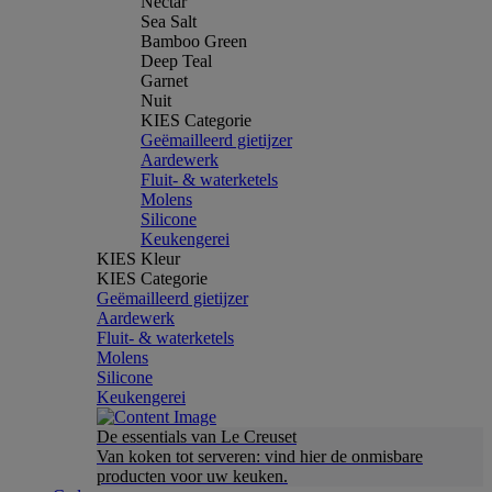
Nectar
Sea Salt
Bamboo Green
Deep Teal
Garnet
Nuit
KIES Categorie
Geëmailleerd gietijzer
Aardewerk
Fluit- & waterketels
Molens
Silicone
Keukengerei
KIES Kleur
KIES Categorie
Geëmailleerd gietijzer
Aardewerk
Fluit- & waterketels
Molens
Silicone
Keukengerei
De essentials van Le Creuset
Van koken tot serveren: vind hier de onmisbare
producten voor uw keuken.