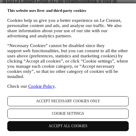
in (a) Le Creuset Group AG die verantwoordelijk is voor de
algemene strategie met betrekking tot marketing en
This website uses first- and third-party cookies
gepersonaliseerde klantervaring; (b) lokale Le Creuset-entiteiten die
profiteren van deze strategie en deze uitvoeren, alsmede
Cookies help us give you a better experience on Le Creuset,
onafhankelijk marketingcommunicatie/initiatieven ontwikkelen op
personalise content and ads, and analyse our traffic. We also
lokaal niveau (binnen een bepaald land); (c) beide gezamenlijk
share information about your use of our site with our
beheerders die nodig zijn om de verzoeken van uw betrokkene om
advertising and analytics partners.
rechten af te handelen.
3. WAAROM VERZAMELEN WIJ DEZE GEGEVENS?
“Necessary Cookies” cannot be disabled since they
support web functionalities, but you can consent to all the other
Wij kunnen uw gegevens verwerken voor de volgende doeleinden:
uses above (preferences, statistics and marketing cookies) by
clicking “Accept all cookies”, or click “Cookie settings”, where
VOOR ONZE WETTELIJKE VERPLICHTINGEN
you manage each cookie category, or “Accept necessary
Mogelijk moeten we bepaalde gegevens over u verwerken om
cookies only”, so that no other category of cookies will be
te voldoen aan onze wettelijke verplichtingen en andere
installed.
verplichtingen die voortvloeien uit instructies van de overheid.
OM EEN LE CREUSET-ACCOUNT AAN TE MAKEN
Check our
Cookie Policy
.
We zullen uw gegevens gebruiken om een Le Creuset-
account aan te maken die u toegang geeft tot een reeks
voordelen voor geregistreerde gebruikers, om beter te kunnen
ACCEPT NECESSARY COOKIES ONLY
genieten van onze diensten, zoals sneller afrekenen, meerdere
verzendadressen opslaan, bestellingen bekijken en volgen.
COOKIE SETTINGS
Elke verwerkingsactiviteit is vereist om ons in staat te stellen
deze diensten aan u als Le Creuset-accounthouder te leveren.
ACCEPT ALL COOKIES
OM UW BESTELLINGEN TE BEHEREN EN OM ONZE
PRODUCTEN, DIENSTEN EN ASSISTENTIE AAN U