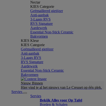
Nectar
KIES Categorie
Geëmailleerd gietijzer
Anti-aanbak
3-Laags RVS
RVS Signature
Aardewerk
Essential Non-Stick Ceramic
Bakvormen
KIES Kleur
KIES Categorie
Geëmailleerd gietijzer
Anti-aanbak
3-Laags RVS
RVS Signature
Aardewerk
Essential Non-Stick Ceramic
Bakvormen
Nieuw Binnen
Hier vind je al het nieuws van Le Creuset op één plek.
Servies
Servies
Bekijk Alles voor Op Tafel
Borden & Schalen