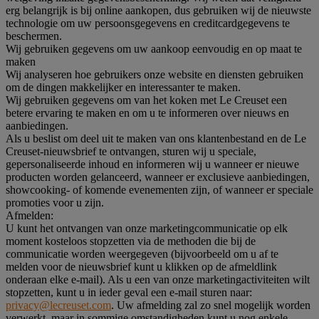
erg belangrijk is bij online aankopen, dus gebruiken wij de nieuwste
technologie om uw persoonsgegevens en creditcardgegevens te
beschermen.
Wij gebruiken gegevens om uw aankoop eenvoudig en op maat te
maken
Wij analyseren hoe gebruikers onze website en diensten gebruiken
om de dingen makkelijker en interessanter te maken.
Wij gebruiken gegevens om van het koken met Le Creuset een
betere ervaring te maken en om u te informeren over nieuws en
aanbiedingen.
Als u beslist om deel uit te maken van ons klantenbestand en de Le
Creuset-nieuwsbrief te ontvangen, sturen wij u speciale,
gepersonaliseerde inhoud en informeren wij u wanneer er nieuwe
producten worden gelanceerd, wanneer er exclusieve aanbiedingen,
showcooking- of komende evenementen zijn, of wanneer er speciale
promoties voor u zijn.
Afmelden:
U kunt het ontvangen van onze marketingcommunicatie op elk
moment kosteloos stopzetten via de methoden die bij de
communicatie worden weergegeven (bijvoorbeeld om u af te
melden voor de nieuwsbrief kunt u klikken op de afmeldlink
onderaan elke e-mail). Als u een van onze marketingactiviteiten wilt
stopzetten, kunt u in ieder geval een e-mail sturen naar:
privacy@lecreuset.com
. Uw afmelding zal zo snel mogelijk worden
verwerkt, maar in sommige omstandigheden kunt u nog enkele