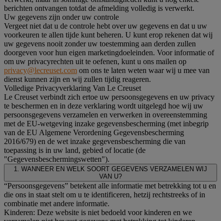
berichten ontvangen totdat de afmelding volledig is verwerkt.
Uw gegevens zijn onder uw controle
Vergeet niet dat u de controle hebt over uw gegevens en dat u uw
voorkeuren te allen tijde kunt beheren. U kunt erop rekenen dat wij
uw gegevens nooit zonder uw toestemming aan derden zullen
doorgeven voor hun eigen marketingdoeleinden. Voor informatie of
om uw privacyrechten uit te oefenen, kunt u ons mailen op
privacy@lecreuset.com
om ons te laten weten waar wij u mee van
dienst kunnen zijn en wij zullen tijdig reageren.
Volledige Privacyverklaring Van Le Creuset
Le Creuset verbindt zich ertoe uw persoonsgegevens en uw privacy
te beschermen en in deze verklaring wordt uitgelegd hoe wij uw
persoonsgegevens verzamelen en verwerken in overeenstemming
met de EU-wetgeving inzake gegevensbescherming (met inbegrip
van de EU Algemene Verordening Gegevensbescherming
2016/679) en de wet inzake gegevensbescherming die van
toepassing is in uw land, gebied of locatie (de
"Gegevensbeschermingswetten").
1. WANNEER EN WELK SOORT GEGEVENS VERZAMELEN WIJ
VAN U?
“Persoonsgegevens” betekent alle informatie met betrekking tot u en
die ons in staat stelt om u te identificeren, hetzij rechtstreeks of in
combinatie met andere informatie.
Kinderen: Deze website is niet bedoeld voor kinderen en we