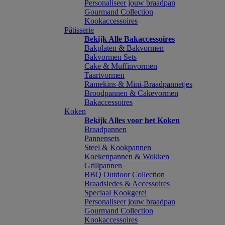
Personaliseer jouw braadpan
Gourmand Collection
Kookaccessoires
Pâtisserie
Bekijk Alle Bakaccessoires
Bakplaten & Bakvormen
Bakvormen Sets
Cake & Muffinvormen
Taartvormen
Ramekins & Mini-Braadpannetjes
Broodpannen & Cakevormen
Bakaccessoires
Koken
Bekijk Alles voor het Koken
Braadpannen
Pannensets
Steel & Kookpannen
Koekenpannen & Wokken
Grillpannen
BBQ Outdoor Collection
Braadsledes & Accessoires
Speciaal Kookgerei
Personaliseer jouw braadpan
Gourmand Collection
Kookaccessoires