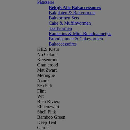
Pâtisserie
Bekijk Alle Bakaccessoires
Bakplaten & Bakvormen
Bakvormen Sets
Cake & Muffinvormen
Taartvormen
Ramekins & Mini-Braadpannetjes
Broodpannen & Cakevormen
Bakaccessoires
KIES Kleur
No Colour
Kersenrood
Oranjerood
Mat Zwart
Meringue
Azure
Sea Salt
Flint
Wit
Bleu Riviera
Ebbenzwart
Shell Pink
Bamboo Green
Deep Teal
Garnet