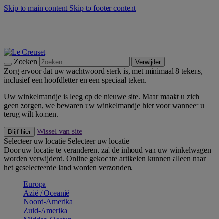
Skip to main content
Skip to footer content
Zomerse buitenmomenten met de BBQ Outdoor Collectie &
Thyme -
Shop Nu
De essentials van Le Creuset -
Ontdek Nu
Nieuwsbrieven: Registreer en bespaar 10%! -
Schrijf je nu in
Zoeken
Verwijder
Zorg ervoor dat uw wachtwoord sterk is, met minimaal 8 tekens,
inclusief een hoofdletter en een speciaal teken.
Uw winkelmandje is leeg op de nieuwe site. Maar maakt u zich
geen zorgen, we bewaren uw winkelmandje hier voor wanneer u
terug wilt komen.
Wissel van site
Blijf hier
Selecteer uw locatie
Selecteer uw locatie
Door uw locatie te veranderen, zal de inhoud van uw winkelwagen
worden verwijderd. Online gekochte artikelen kunnen alleen naar
het geselecteerde land worden verzonden.
Europa
Aziё / Oceaniё
Noord-Amerika
Zuid-Amerika