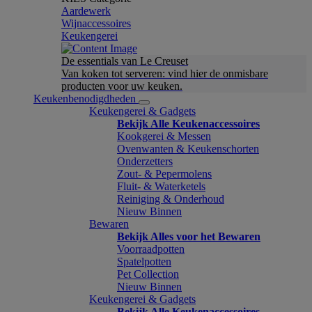
Aardewerk
Wijnaccessoires
Keukengerei
De essentials van Le Creuset
Van koken tot serveren: vind hier de onmisbare
producten voor uw keuken.
Keukenbenodigdheden
Keukengerei & Gadgets
Bekijk Alle Keukenaccessoires
Kookgerei & Messen
Ovenwanten & Keukenschorten
Onderzetters
Zout- & Pepermolens
Fluit- & Waterketels
Reiniging & Onderhoud
Nieuw Binnen
Bewaren
Bekijk Alles voor het Bewaren
Voorraadpotten
Spatelpotten
Pet Collection
Nieuw Binnen
Keukengerei & Gadgets
Bekijk Alle Keukenaccessoires