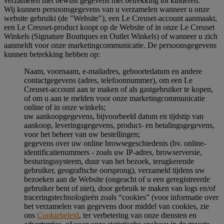
verzamelen niet bewust gegevens met betrekking tot kinderen.
Wij kunnen persoonsgegevens van u verzamelen wanneer u onze
website gebruikt (de "Website"), een Le Creuset-account aanmaakt,
een Le Creuset-product koopt op de Website of in onze Le Creuset
Winkels (Signature Boutiques en Outlet Winkels) of wanneer u zich
aanmeldt voor onze marketingcommunicatie. De persoonsgegevens
kunnen betrekking hebben op:
Naam, voornaam, e-mailadres, geboortedatum en andere
contactgegevens (adres, telefoonnummer), om een Le
Creuset-account aan te maken of als gastgebruiker te kopen,
of om u aan te melden voor onze marketingcommunicatie
online of in onze winkels;
uw aankoopgegevens, bijvoorbeeld datum en tijdstip van
aankoop, leveringsgegevens, product- en betalingsgegevens,
voor het beheer van uw bestellingen;
gegevens over uw online browsegeschiedenis (bv. online-
identificatienummers - zoals uw IP-adres, browserversie,
besturingssysteem, duur van het bezoek, terugkerende
gebruiker, geografische oorsprong), verzameld tijdens uw
bezoeken aan de Website (ongeacht of u een geregistreerde
gebruiker bent of niet), door gebruik te maken van logs en/of
traceringstechnologieën zoals “cookies” (voor informatie over
het verzamelen van gegevens door middel van cookies, zie
ons
Cookiebeleid
, ter verbetering van onze diensten en