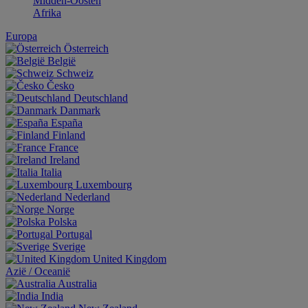
Midden-Oosten
Afrika
Europa
Österreich
België
Schweiz
Česko
Deutschland
Danmark
España
Finland
France
Ireland
Italia
Luxembourg
Nederland
Norge
Polska
Portugal
Sverige
United Kingdom
Aziё / Oceaniё
Australia
India