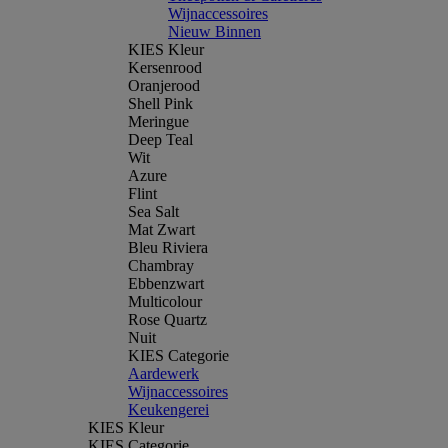
Wijnaccessoires
Nieuw Binnen
KIES Kleur
Kersenrood
Oranjerood
Shell Pink
Meringue
Deep Teal
Wit
Azure
Flint
Sea Salt
Mat Zwart
Bleu Riviera
Chambray
Ebbenzwart
Multicolour
Rose Quartz
Nuit
KIES Categorie
Aardewerk
Wijnaccessoires
Keukengerei
KIES Kleur
KIES Categorie