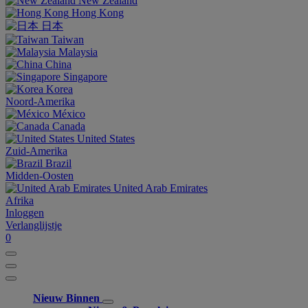
New Zealand
Hong Kong
日本
Taiwan
Malaysia
China
Singapore
Korea
Noord-Amerika
México
Canada
United States
Zuid-Amerika
Brazil
Midden-Oosten
United Arab Emirates
Afrika
Inloggen
Verlanglijstje
0
Nieuw Binnen