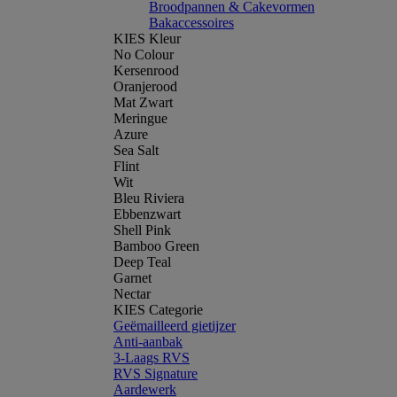
Broodpannen & Cakevormen
Bakaccessoires
KIES Kleur
No Colour
Kersenrood
Oranjerood
Mat Zwart
Meringue
Azure
Sea Salt
Flint
Wit
Bleu Riviera
Ebbenzwart
Shell Pink
Bamboo Green
Deep Teal
Garnet
Nectar
KIES Categorie
Geëmailleerd gietijzer
Anti-aanbak
3-Laags RVS
RVS Signature
Aardewerk