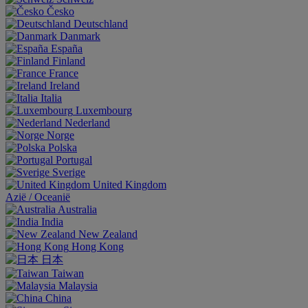
Česko
Deutschland
Danmark
España
Finland
France
Ireland
Italia
Luxembourg
Nederland
Norge
Polska
Portugal
Sverige
United Kingdom
Aziё / Oceaniё
Australia
India
New Zealand
Hong Kong
日本
Taiwan
Malaysia
China