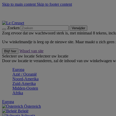
Skip to main content
Skip to footer content
Zomerse buitenmomenten met de BBQ Outdoor Collectie & Thy
De essentials van Le Creuset -
Ontdek Nu
Nieuwsbrieven: Registreer en bespaar 10%! -
Schrijf je nu in
Zoeken
Verwijder
Zorg ervoor dat uw wachtwoord sterk is, met minimaal 8 tekens, inclus
Uw winkelmandje is leeg op de nieuwe site. Maar maakt u zich geen
Wissel van site
Blijf hier
Selecteer uw locatie
Selecteer uw locatie
Door uw locatie te veranderen, zal de inhoud van uw winkelwagen wo
Europa
Aziё / Oceaniё
Noord-Amerika
Zuid-Amerika
Midden-Oosten
Afrika
Europa
Österreich
België
Schweiz