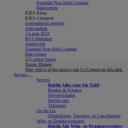
Essential Non-Stick Ceramic
Bakvormen
KIES Kleur
KIES Categorie
Geëmailleerd gietijzer
Anti-aanbak
3-Laags RVS
RVS Signature
Aardewerk
Essential Non-Stick Ceramic
Bakvormen
Nieuw Binnen
Hier vind je al het nieuws van Le Creuset op één plek.
Servies
Servies
Bekijk Alles voor Op Tafel
Borden & Schalen
Serveerschalen
Servies sets
Tafelgerei
On the Go
Drinkflessen, Thermos- en Lunchbekers
Wijn- en Drankaccessoires
Bekijk Alle Wijn- en Drankaccessoires