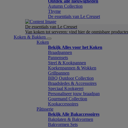
Ontdek alle nieuwigheden
Autumn Collection
Thyme
De essentials van Le Creuset
De essentials van Le Creuset
Van koken tot serveren: vind hier de onmisbare product
Koken & Bakken
Koken
Bekijk Alles voor het Koken
Braadpannen
Pannensets
Steel & Kookpannen
Koekenpannen & Wokken
Grillpannen
BBQ Outdoor Collection
Braadsledes & Accessoires
Speciaal Kookgerei
Personaliseer jouw braadpan
Gourmand Collection
Kookaccessoires
Pâtisserie
Bekijk Alle Bakaccessoires
Bakplaten & Bakvormen
Bakvormen Sets