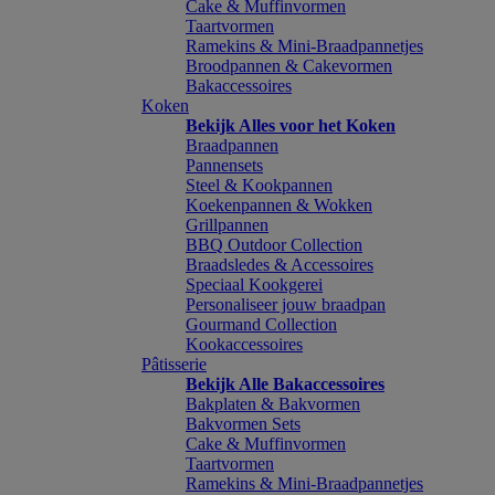
Cake & Muffinvormen
Taartvormen
Ramekins & Mini-Braadpannetjes
Broodpannen & Cakevormen
Bakaccessoires
Koken
Bekijk Alles voor het Koken
Braadpannen
Pannensets
Steel & Kookpannen
Koekenpannen & Wokken
Grillpannen
BBQ Outdoor Collection
Braadsledes & Accessoires
Speciaal Kookgerei
Personaliseer jouw braadpan
Gourmand Collection
Kookaccessoires
Pâtisserie
Bekijk Alle Bakaccessoires
Bakplaten & Bakvormen
Bakvormen Sets
Cake & Muffinvormen
Taartvormen
Ramekins & Mini-Braadpannetjes