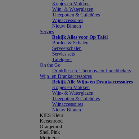
Kopjes en Mokken
Wijn- & Waterglazen
Theepotten & Cafetières
Wijnaccessoires
Nieuw Binnen
Servies
Bekijk Alles voor Op Tafel
Borden & Schalen
Serveerschalen
Servies sets
Tafelgerei
On the Go
Drinkflessen, Thermos- en Lunchbekers
Wijn- en Drankaccessoires
Bekijk Alle Wijn- en Drankaccessoires
Kopjes en Mokken
Wijn- & Waterglazen
Theepotten & Cafetières
Wijnaccessoires
Nieuw Binnen
KIES Kleur
Kersenrood
Oranjerood
Shell Pink
Meringue