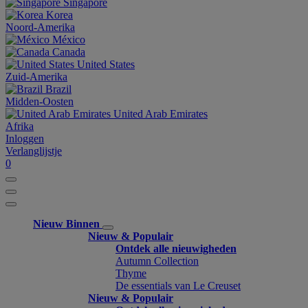
Singapore
Korea
Noord-Amerika
México
Canada
United States
Zuid-Amerika
Brazil
Midden-Oosten
United Arab Emirates
Afrika
Inloggen
Verlanglijstje
0
Nieuw Binnen
Nieuw & Populair
Ontdek alle nieuwigheden
Autumn Collection
Thyme
De essentials van Le Creuset
Nieuw & Populair