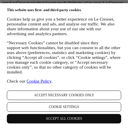
een Le Creuset-product koopt op de Website of in onze Le Creuset
Winkels (Signature Boutiques en Outlet Winkels) of wanneer u zich
This website uses first- and third-party cookies
aanmeldt voor onze marketingcommunicatie. De persoonsgegevens
kunnen betrekking hebben op:
Cookies help us give you a better experience on Le Creuset,
personalise content and ads, and analyse our traffic. We also
Naam, voornaam, e-mailadres, geboortedatum en andere
share information about your use of our site with our
contactgegevens (adres, telefoonnummer), om een Le
advertising and analytics partners.
Creuset-account aan te maken of als gastgebruiker te kopen,
“Necessary Cookies” cannot be disabled since they
of om u aan te melden voor onze marketingcommunicatie
support web functionalities, but you can consent to all the other
online of in onze winkels;
uses above (preferences, statistics and marketing cookies) by
uw aankoopgegevens, bijvoorbeeld datum en tijdstip van
clicking “Accept all cookies”, or click “Cookie settings”, where
aankoop, leveringsgegevens, product- en betalingsgegevens,
you manage each cookie category, or “Accept necessary
voor het beheer van uw bestellingen;
cookies only”, so that no other category of cookies will be
gegevens over uw online browsegeschiedenis (bv. online-
installed.
identificatienummers - zoals uw IP-adres, browserversie,
besturingssysteem, duur van het bezoek, terugkerende
Check our
Cookie Policy
.
gebruiker, geografische oorsprong), verzameld tijdens uw
bezoeken aan de Website (ongeacht of u een geregistreerde
gebruiker bent of niet), door gebruik te maken van logs en/of
ACCEPT NECESSARY COOKIES ONLY
traceringstechnologieën zoals “cookies” (voor informatie over
het verzamelen van gegevens door middel van cookies, zie
COOKIE SETTINGS
ons
Cookiebeleid
, ter verbetering van onze diensten en
advertenties, of voor onze statistische analyse; in de meeste
ACCEPT ALL COOKIES
gevallen zullen we u niet kunnen identificeren aan de hand
van deze technische informatie.