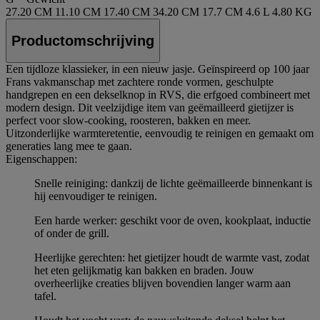
27.20 CM
11.10 CM
17.40 CM
34.20 CM
17.7 CM
4.6 L
4.80 KG
Productomschrijving
Een tijdloze klassieker, in een nieuw jasje. Geïnspireerd op 100 jaar
Frans vakmanschap met zachtere ronde vormen, geschulpte
handgrepen en een dekselknop in RVS, die erfgoed combineert met
modern design. Dit veelzijdige item van geëmailleerd gietijzer is
perfect voor slow-cooking, roosteren, bakken en meer.
Uitzonderlijke warmteretentie, eenvoudig te reinigen en gemaakt om
generaties lang mee te gaan.
Eigenschappen:
Snelle reiniging: dankzij de lichte geëmailleerde binnenkant is
hij eenvoudiger te reinigen.
Een harde werker: geschikt voor de oven, kookplaat, inductie
of onder de grill.
Heerlijke gerechten: het gietijzer houdt de warmte vast, zodat
het eten gelijkmatig kan bakken en braden. Jouw
overheerlijke creaties blijven bovendien langer warm aan
tafel.