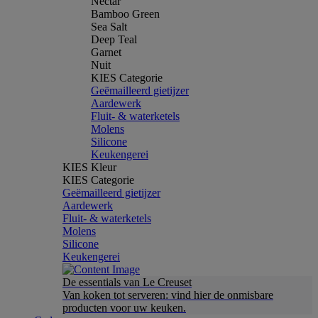
Nectar
Bamboo Green
Sea Salt
Deep Teal
Garnet
Nuit
KIES Categorie
Geëmailleerd gietijzer
Aardewerk
Fluit- & waterketels
Molens
Silicone
Keukengerei
KIES Kleur
KIES Categorie
Geëmailleerd gietijzer
Aardewerk
Fluit- & waterketels
Molens
Silicone
Keukengerei
De essentials van Le Creuset
Van koken tot serveren: vind hier de onmisbare
producten voor uw keuken.