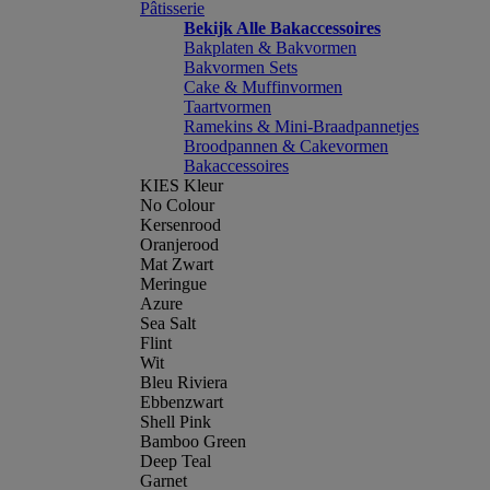
Pâtisserie
Bekijk Alle Bakaccessoires
Bakplaten & Bakvormen
Bakvormen Sets
Cake & Muffinvormen
Taartvormen
Ramekins & Mini-Braadpannetjes
Broodpannen & Cakevormen
Bakaccessoires
KIES Kleur
No Colour
Kersenrood
Oranjerood
Mat Zwart
Meringue
Azure
Sea Salt
Flint
Wit
Bleu Riviera
Ebbenzwart
Shell Pink
Bamboo Green
Deep Teal
Garnet