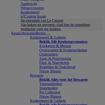
Aardewerk
Wijnaccessoires
Keukengerei
De essentials van Le Creuset
Van koken tot serveren: vind hier de onmisbare
producten voor uw keuken.
Keukenbenodigdheden
Keukengerei & Gadgets
Bekijk Alle Keukenaccessoires
Kookgerei & Messen
Ovenwanten & Keukenschorten
Onderzetters
Zout- & Pepermolens
Fluit- & Waterketels
Reiniging & Onderhoud
Nieuw Binnen
Bewaren
Bekijk Alles voor het Bewaren
Voorraadpotten
Spatelpotten
Pet Collection
Nieuw Binnen
Keukengerei & Gadgets
Bekijk Alle Keukenaccessoires