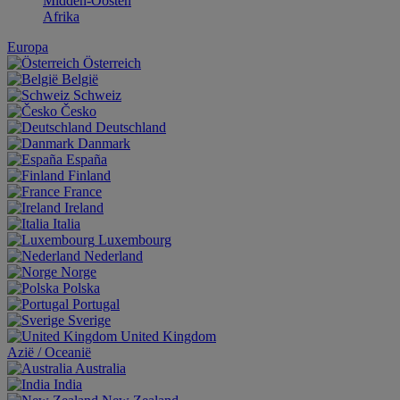
Midden-Oosten
Afrika
Europa
Österreich
België
Schweiz
Česko
Deutschland
Danmark
España
Finland
France
Ireland
Italia
Luxembourg
Nederland
Norge
Polska
Portugal
Sverige
United Kingdom
Aziё / Oceaniё
Australia
India