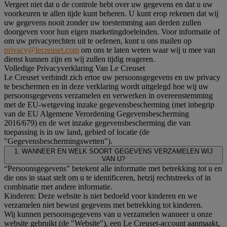
Vergeet niet dat u de controle hebt over uw gegevens en dat u uw
voorkeuren te allen tijde kunt beheren. U kunt erop rekenen dat wij
uw gegevens nooit zonder uw toestemming aan derden zullen
doorgeven voor hun eigen marketingdoeleinden. Voor informatie of
om uw privacyrechten uit te oefenen, kunt u ons mailen op
privacy@lecreuset.com
om ons te laten weten waar wij u mee van
dienst kunnen zijn en wij zullen tijdig reageren.
Volledige Privacyverklaring Van Le Creuset
Le Creuset verbindt zich ertoe uw persoonsgegevens en uw privacy
te beschermen en in deze verklaring wordt uitgelegd hoe wij uw
persoonsgegevens verzamelen en verwerken in overeenstemming
met de EU-wetgeving inzake gegevensbescherming (met inbegrip
van de EU Algemene Verordening Gegevensbescherming
2016/679) en de wet inzake gegevensbescherming die van
toepassing is in uw land, gebied of locatie (de
"Gegevensbeschermingswetten").
1. WANNEER EN WELK SOORT GEGEVENS VERZAMELEN WIJ
VAN U?
“Persoonsgegevens” betekent alle informatie met betrekking tot u en
die ons in staat stelt om u te identificeren, hetzij rechtstreeks of in
combinatie met andere informatie.
Kinderen: Deze website is niet bedoeld voor kinderen en we
verzamelen niet bewust gegevens met betrekking tot kinderen.
Wij kunnen persoonsgegevens van u verzamelen wanneer u onze
website gebruikt (de "Website"), een Le Creuset-account aanmaakt,