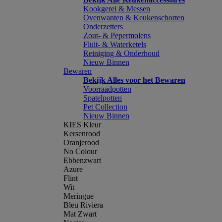
Kookgerei & Messen
Ovenwanten & Keukenschorten
Onderzetters
Zout- & Pepermolens
Fluit- & Waterketels
Reiniging & Onderhoud
Nieuw Binnen
Bewaren
Bekijk Alles voor het Bewaren
Voorraadpotten
Spatelpotten
Pet Collection
Nieuw Binnen
KIES Kleur
Kersenrood
Oranjerood
No Colour
Ebbenzwart
Azure
Flint
Wit
Meringue
Bleu Riviera
Mat Zwart