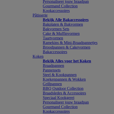
Personaliseer jouw braadpan
Gourmand Collection
Kookaccessoires
Pâtisserie
Bekijk Alle Bakaccessoires
Bakplaten & Bakvormen
Bakvormen Sets
Cake & Muffinvormen
Taartvormen
Ramekins & Mini-Braadpannetjes
Broodpannen & Cakevormen
Bakaccessoires
Koken
Bekijk Alles voor het Koken
Braadpannen
Pannensets
Steel & Kookpannen
Koekenpannen & Wokken
Grillpannen
BBQ Outdoor Collection
Braadsledes & Accessoires
Speciaal Kookgerei
Personaliseer jouw braadpan
Gourmand Collection
Kookaccessoires