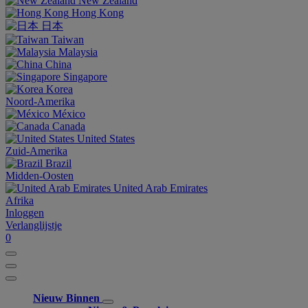
New Zealand
Hong Kong
日本
Taiwan
Malaysia
China
Singapore
Korea
Noord-Amerika
México
Canada
United States
Zuid-Amerika
Brazil
Midden-Oosten
United Arab Emirates
Afrika
Inloggen
Verlanglijstje
0
Nieuw Binnen