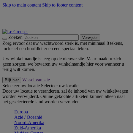
Skip to main content
Skip to footer content
Zomerse buitenmomenten met de BBQ Outdoor Collectie &
Thyme -
Shop Nu
De essentials van Le Creuset -
Ontdek Nu
Nieuwsbrieven: Registreer en bespaar 10%! -
Schrijf je nu in
Zoeken
Verwijder
Zorg ervoor dat uw wachtwoord sterk is, met minimaal 8 tekens,
inclusief een hoofdletter en een speciaal teken.
Uw winkelmandje is leeg op de nieuwe site. Maar maakt u zich
geen zorgen, we bewaren uw winkelmandje hier voor wanneer u
terug wilt komen.
Wissel van site
Blijf hier
Selecteer uw locatie
Selecteer uw locatie
Door uw locatie te veranderen, zal de inhoud van uw winkelwagen
worden verwijderd. Online gekochte artikelen kunnen alleen naar
het geselecteerde land worden verzonden.
Europa
Aziё / Oceaniё
Noord-Amerika
Zuid-Amerika