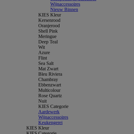
Wijnaccessoires
Nieuw Binnen
KIES Kleur
Kersenrood
Oranjerood
Shell Pink
Meringue
Deep Teal
Wit
Azure
Flint
Sea Salt
Mat Zwart
Bleu Riviera
Chambray
Ebbenzwart
Multicolour
Rose Quartz
Nuit
KIES Categorie
Aardewerk
Wijnaccessoires
Keukengerei
KIES Kleur
KIES Categorie