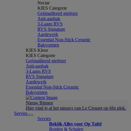
Nectar
KIES Categorie
Geëmailleerd gietijzer
Anti-aanbak
3-Laags RVS
RVS Signature
Aardewerk
Essential Non-Stick Ceramic
Bakvormen
KIES Kleur
KIES Categorie
Geëmailleerd gietijzer
Anti-aanbak
3-Laags RVS
RVS Signature
Aardewerk
Essential Non-Stick Ceramic
Bakvormen
Nieuw Binnen
Hier vind je al het nieuws van Le Creuset op één plek.
Servies
Servies
Bekijk Alles voor Op Tafel
Borden & Schalen