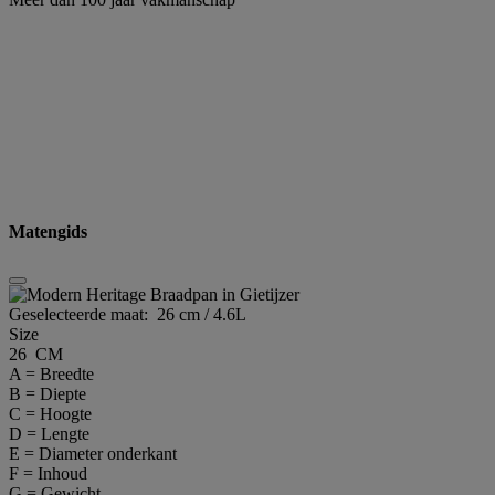
Matengids
Geselecteerde maat:
26 cm / 4.6L
Size
26 CM
A = Breedte
B = Diepte
C = Hoogte
D = Lengte
E = Diameter onderkant
F = Inhoud
G = Gewicht