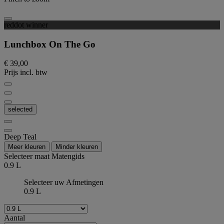
reddot winner
Lunchbox On The Go
€ 39,00
Prijs incl. btw
selected
Deep Teal
Meer kleuren
Minder kleuren
Selecteer maat
Matengids
0.9 L
Selecteer uw Afmetingen
0.9 L
Aantal