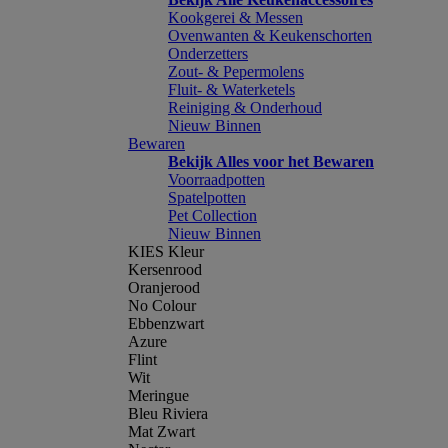
Kookgerei & Messen
Ovenwanten & Keukenschorten
Onderzetters
Zout- & Pepermolens
Fluit- & Waterketels
Reiniging & Onderhoud
Nieuw Binnen
Bewaren
Bekijk Alles voor het Bewaren
Voorraadpotten
Spatelpotten
Pet Collection
Nieuw Binnen
KIES Kleur
Kersenrood
Oranjerood
No Colour
Ebbenzwart
Azure
Flint
Wit
Meringue
Bleu Riviera
Mat Zwart