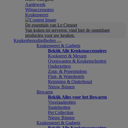
Aardewerk
Wijnaccessoires
Keukengerei
De essentials van Le Creuset
Van koken tot serveren: vind hier de onmisbare
producten voor uw keuken.
Keukenbenodigdheden
Keukengerei & Gadgets
Bekijk Alle Keukenaccessoires
Kookgerei & Messen
Ovenwanten & Keukenschorten
Onderzetters
Zout- & Pepermolens
Fluit- & Waterketels
Reiniging & Onderhoud
Nieuw Binnen
Bewaren
Bekijk Alles voor het Bewaren
Voorraadpotten
Spatelpotten
Pet Collection
Nieuw Binnen
Keukengerei & Gadgets
Bekijk Alle Keukenaccessoires