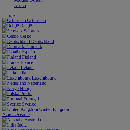
Midden-Oosten
Afrika
Europa
Österreich
België
Schweiz
Česko
Deutschland
Danmark
España
Finland
France
Ireland
Italia
Luxembourg
Nederland
Norge
Polska
Portugal
Sverige
United Kingdom
Aziё / Oceaniё
Australia
India