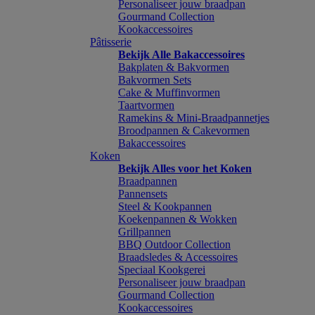
Personaliseer jouw braadpan
Gourmand Collection
Kookaccessoires
Pâtisserie
Bekijk Alle Bakaccessoires
Bakplaten & Bakvormen
Bakvormen Sets
Cake & Muffinvormen
Taartvormen
Ramekins & Mini-Braadpannetjes
Broodpannen & Cakevormen
Bakaccessoires
Koken
Bekijk Alles voor het Koken
Braadpannen
Pannensets
Steel & Kookpannen
Koekenpannen & Wokken
Grillpannen
BBQ Outdoor Collection
Braadsledes & Accessoires
Speciaal Kookgerei
Personaliseer jouw braadpan
Gourmand Collection
Kookaccessoires