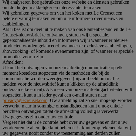
Wij analyseren hoe gebruikers onze website en diensten gebruiken
om de dingen makkelijker en interessanter te maken.
Wij gebruiken gegevens om van het koken met Le Creuset een
betere ervaring te maken en om u te informeren over nieuws en
aanbiedingen.
Als u beslist om deel uit te maken van ons klantenbestand en de Le
Creuset-nieuwsbrief te ontvangen, sturen wij u speciale,
gepersonaliseerde inhoud en informeren wij u wanneer er nieuwe
producten worden gelanceerd, wanneer er exclusieve aanbiedingen,
showcooking- of komende evenementen zijn, of wanneer er speciale
promoties voor u zijn.
Afmelden:
U kunt het ontvangen van onze marketingcommunicatie op elk
moment kosteloos stopzetten via de methoden die bij de
communicatie worden weergegeven (bijvoorbeeld om u af te
melden voor de nieuwsbrief kunt u klikken op de afmeldlink
onderaan elke e-mail). Als u een van onze marketingactiviteiten wilt
stopzetten, kunt u in ieder geval een e-mail sturen naar:
privacy@lecreuset.com
. Uw afmelding zal zo snel mogelijk worden
verwerkt, maar in sommige omstandigheden kunt u nog enkele
berichten ontvangen totdat de afmelding volledig is verwerkt.
Uw gegevens zijn onder uw controle
Vergeet niet dat u de controle hebt over uw gegevens en dat u uw
voorkeuren te allen tijde kunt beheren. U kunt erop rekenen dat wij
uw gegevens nooit zonder uw toestemming aan derden zullen