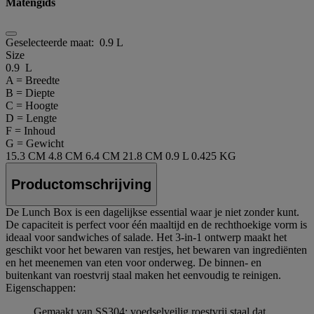
Matengids
Geselecteerde maat:
0.9 L
Size
0.9 L
A = Breedte
B = Diepte
C = Hoogte
D = Lengte
F = Inhoud
G = Gewicht
15.3 CM
4.8 CM
6.4 CM
21.8 CM
0.9 L
0.425 KG
Productomschrijving
De Lunch Box is een dagelijkse essential waar je niet zonder kunt.
De capaciteit is perfect voor één maaltijd en de rechthoekige vorm is
ideaal voor sandwiches of salade. Het 3-in-1 ontwerp maakt het
geschikt voor het bewaren van restjes, het bewaren van ingrediënten
en het meenemen van eten voor onderweg. De binnen- en
buitenkant van roestvrij staal maken het eenvoudig te reinigen.
Eigenschappen:
Gemaakt van SS304: voedselveilig roestvrij staal dat