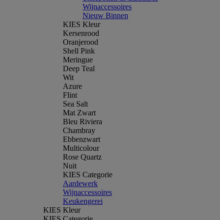
Wijnaccessoires
Nieuw Binnen
KIES Kleur
Kersenrood
Oranjerood
Shell Pink
Meringue
Deep Teal
Wit
Azure
Flint
Sea Salt
Mat Zwart
Bleu Riviera
Chambray
Ebbenzwart
Multicolour
Rose Quartz
Nuit
KIES Categorie
Aardewerk
Wijnaccessoires
Keukengerei
KIES Kleur
KIES Categorie