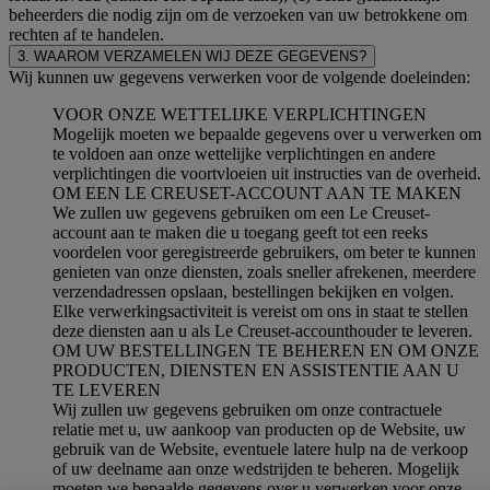
beheerders die nodig zijn om de verzoeken van uw betrokkene om
rechten af te handelen.
3. WAAROM VERZAMELEN WIJ DEZE GEGEVENS?
Wij kunnen uw gegevens verwerken voor de volgende doeleinden:
VOOR ONZE WETTELIJKE VERPLICHTINGEN
Mogelijk moeten we bepaalde gegevens over u verwerken om
te voldoen aan onze wettelijke verplichtingen en andere
verplichtingen die voortvloeien uit instructies van de overheid.
OM EEN LE CREUSET-ACCOUNT AAN TE MAKEN
We zullen uw gegevens gebruiken om een Le Creuset-
account aan te maken die u toegang geeft tot een reeks
voordelen voor geregistreerde gebruikers, om beter te kunnen
genieten van onze diensten, zoals sneller afrekenen, meerdere
verzendadressen opslaan, bestellingen bekijken en volgen.
Elke verwerkingsactiviteit is vereist om ons in staat te stellen
deze diensten aan u als Le Creuset-accounthouder te leveren.
OM UW BESTELLINGEN TE BEHEREN EN OM ONZE
PRODUCTEN, DIENSTEN EN ASSISTENTIE AAN U
TE LEVEREN
Wij zullen uw gegevens gebruiken om onze contractuele
relatie met u, uw aankoop van producten op de Website, uw
gebruik van de Website, eventuele latere hulp na de verkoop
of uw deelname aan onze wedstrijden te beheren. Mogelijk
moeten we bepaalde gegevens over u verwerken voor onze