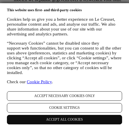
administratieve doeleinden die verband houden met onze
contractuele relatie met u, zoals de boekhouding, facturering
This website uses first- and third-party cookies
en controle, verificatie van betaalkaarten, fraudescreening,
Cookies help us give you a better experience on Le Creuset,
veiligheid, beveiliging, systeemtests, onderhoud en statistische
personalise content and ads, and analyse our traffic. We also
analyse. Af en toe moeten we mogelijk om administratieve of
share information about your use of our site with our
operationele redenen contact met u opnemen. Bijvoorbeeld
advertising and analytics partners.
om u een bevestiging van uw aankoop te sturen. We zullen
uw persoonsgegevens ook gebruiken om uw verzoeken te
“Necessary Cookies” cannot be disabled since they
beantwoorden die via onze Websiteformulieren of andere
support web functionalities, but you can consent to all the other
kanalen worden verzonden. Deze verwerkingsactiviteit is
uses above (preferences, statistics and marketing cookies) by
vereist om ons in staat te stellen onze diensten aan u te
clicking “Accept all cookies”, or click “Cookie settings”, where
leveren. Wij kunnen uw gegevens verwerken op basis van
you manage each cookie category, or “Accept necessary
ons legitiem belang (naar behoren rekening houdend met uw
cookies only”, so that no other category of cookies will be
rechten en vrijheden) om u opvolg-e-mails te sturen in het
installed.
geval u artikelen aan onze online winkelwagen hebt
Check our
Cookie Policy
.
toegevoegd zonder de aankoop af te ronden. Als u de
aankoop niet binnen een bepaalde periode afrondt, worden er
geen verdere opvolgingsberichten verzonden.
ACCEPT NECESSARY COOKIES ONLY
OM U TE INFORMEREN OVER NIEUWS OF
AANBIEDINGEN VAN LE CREUSET-PRODUCTEN
COOKIE SETTINGS
Als u ermee hebt ingestemd dat wij dit doen (bijvoorbeeld
door u aan te melden voor onze nieuwsbrief wanneer u een
account aanmaakt op de Website), dan zullen wij u
ACCEPT ALL COOKIES
gepersonaliseerde marketingcommunicatie en nieuws sturen