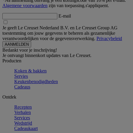
*Na aanmelding ontvang je een kortingscode van 10% per e-mail.
Algemene voorwaarden
zijn van toepassing.s'appliquent.
E-mail
Je geeft Le Creuset Nederland B.V. en Le Creuset Group AG
toestemming om jouw gegevens te beheren als gezamenlijke
verantwoordelijken voor de gegevensverwerking.
Privacybeleid
Bedankt voor je inschrijving!
Je ontvangt binnenkort updates van Le Creuset.
Producten
Koken & bakken
Servies
Keukenbenodigdheden
Cadeaus
Ontdek
Recepten
Verhalen
Services
Wedstrijd
Cadeaukaart