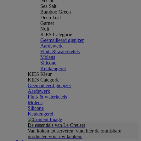
Nectar
Sea Salt
Bamboo Green
Deep Teal
Garnet
Nuit
KIES Categorie
Geëmailleerd gietijzer
Aardewerk
Fluit- & waterketels
Molens
Silicone
Keukengerei
KIES Kleur
KIES Categorie
Geëmailleerd gietijzer
Aardewerk
Fluit- & waterketels
Molens
Silicone
Keukengerei
De essentials van Le Creuset
Van koken tot serveren: vind hier de onmisbare
producten voor uw keuken.