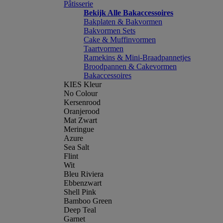
Pâtisserie
Bekijk Alle Bakaccessoires
Bakplaten & Bakvormen
Bakvormen Sets
Cake & Muffinvormen
Taartvormen
Ramekins & Mini-Braadpannetjes
Broodpannen & Cakevormen
Bakaccessoires
KIES Kleur
No Colour
Kersenrood
Oranjerood
Mat Zwart
Meringue
Azure
Sea Salt
Flint
Wit
Bleu Riviera
Ebbenzwart
Shell Pink
Bamboo Green
Deep Teal
Garnet