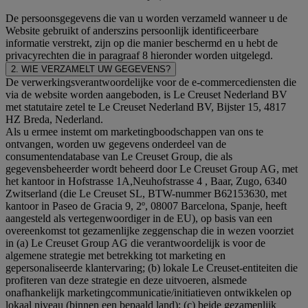
De persoonsgegevens die van u worden verzameld wanneer u de
Website gebruikt of anderszins persoonlijk identificeerbare
informatie verstrekt, zijn op die manier beschermd en u hebt de
privacyrechten die in paragraaf 8 hieronder worden uitgelegd.
2. WIE VERZAMELT UW GEGEVENS?
De verwerkingsverantwoordelijke voor de e-commercediensten die
via de website worden aangeboden, is Le Creuset Nederland BV
met statutaire zetel te Le Creuset Nederland BV, Bijster 15, 4817
HZ Breda, Nederland.
Als u ermee instemt om marketingboodschappen van ons te
ontvangen, worden uw gegevens onderdeel van de
consumentendatabase van Le Creuset Group, die als
gegevensbeheerder wordt beheerd door Le Creuset Group AG, met
het kantoor in Hofstrasse 1A,Neuhofstrasse 4 , Baar, Zugo, 6340
Zwitserland (die Le Creuset SL, BTW-nummer B62153630, met
kantoor in Paseo de Gracia 9, 2º, 08007 Barcelona, Spanje, heeft
aangesteld als vertegenwoordiger in de EU), op basis van een
overeenkomst tot gezamenlijke zeggenschap die in wezen voorziet
in (a) Le Creuset Group AG die verantwoordelijk is voor de
algemene strategie met betrekking tot marketing en
gepersonaliseerde klantervaring; (b) lokale Le Creuset-entiteiten die
profiteren van deze strategie en deze uitvoeren, alsmede
onafhankelijk marketingcommunicatie/initiatieven ontwikkelen op
lokaal niveau (binnen een bepaald land); (c) beide gezamenlijk