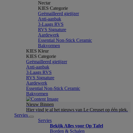
Nectar
KIES Categorie
Geëmailleerd gietijzer
Anti-aanbak
3-Laags RVS
RVS Signature
Aardewerk
Essential Non-Stick Ceramic
Bakvormen
KIES Kleur
KIES Categorie
Geëmailleerd gietijzer
Anti-aanbak
3-Laags RVS
RVS Signature
Aardewerk
Essential Non-Stick Ceramic
Bakvormen
Nieuw Binnen
Hier vind je al het nieuws van Le Creuset op één plek.
Servies
Servies
Bekijk Alles voor Op Tafel
Borden & Schalen