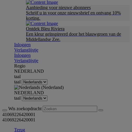
Aanbieding voor nieuwe abonnees
Schrijf u in voor onze nieuwsbrief en ontvang 10%
korting.
Ontdek Bleu Riviera
Een kleur geïnspireerd door het blauwgroen van de
Middellandse Zee.
Inloggen
Verlanglijstje
Inloggen
Verlanglijstje
Regio
NEDERLAND
taal
taal
NEDERLAND
taal
Wis zoekopdracht
41069226420001
41069226420001
Terug