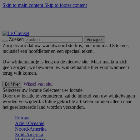
Skip to main content
Skip to footer content
Zomerse buitenmomenten met de BBQ Outdoor Collectie &
Thyme -
Shop Nu
De essentials van Le Creuset -
Ontdek Nu
Nieuwsbrieven: Registreer en bespaar 10%! -
Schrijf je nu in
Zoeken
Verwijder
Zorg ervoor dat uw wachtwoord sterk is, met minimaal 8 tekens,
inclusief een hoofdletter en een speciaal teken.
Uw winkelmandje is leeg op de nieuwe site. Maar maakt u zich
geen zorgen, we bewaren uw winkelmandje hier voor wanneer u
terug wilt komen.
Wissel van site
Blijf hier
Selecteer uw locatie
Selecteer uw locatie
Door uw locatie te veranderen, zal de inhoud van uw winkelwagen
worden verwijderd. Online gekochte artikelen kunnen alleen naar
het geselecteerde land worden verzonden.
Europa
Aziё / Oceaniё
Noord-Amerika
Zuid-Amerika