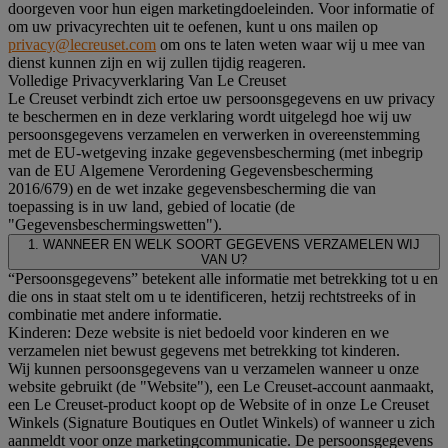
doorgeven voor hun eigen marketingdoeleinden. Voor informatie of
om uw privacyrechten uit te oefenen, kunt u ons mailen op
privacy@lecreuset.com
om ons te laten weten waar wij u mee van
dienst kunnen zijn en wij zullen tijdig reageren.
Volledige Privacyverklaring Van Le Creuset
Le Creuset verbindt zich ertoe uw persoonsgegevens en uw privacy
te beschermen en in deze verklaring wordt uitgelegd hoe wij uw
persoonsgegevens verzamelen en verwerken in overeenstemming
met de EU-wetgeving inzake gegevensbescherming (met inbegrip
van de EU Algemene Verordening Gegevensbescherming
2016/679) en de wet inzake gegevensbescherming die van
toepassing is in uw land, gebied of locatie (de
"Gegevensbeschermingswetten").
1. WANNEER EN WELK SOORT GEGEVENS VERZAMELEN WIJ
VAN U?
“Persoonsgegevens” betekent alle informatie met betrekking tot u en
die ons in staat stelt om u te identificeren, hetzij rechtstreeks of in
combinatie met andere informatie.
Kinderen: Deze website is niet bedoeld voor kinderen en we
verzamelen niet bewust gegevens met betrekking tot kinderen.
Wij kunnen persoonsgegevens van u verzamelen wanneer u onze
website gebruikt (de "Website"), een Le Creuset-account aanmaakt,
een Le Creuset-product koopt op de Website of in onze Le Creuset
Winkels (Signature Boutiques en Outlet Winkels) of wanneer u zich
aanmeldt voor onze marketingcommunicatie. De persoonsgegevens