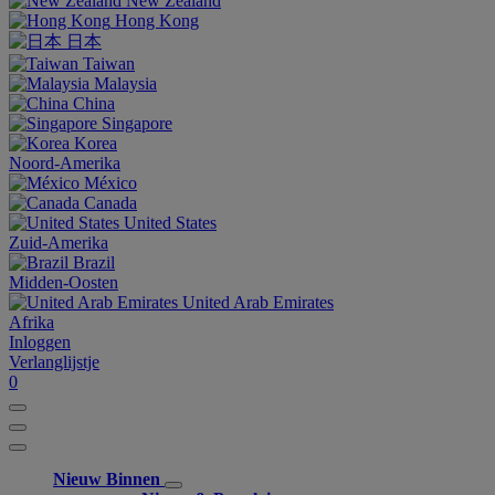
New Zealand
Hong Kong
日本
Taiwan
Malaysia
China
Singapore
Korea
Noord-Amerika
México
Canada
United States
Zuid-Amerika
Brazil
Midden-Oosten
United Arab Emirates
Afrika
Inloggen
Verlanglijstje
0
Nieuw Binnen