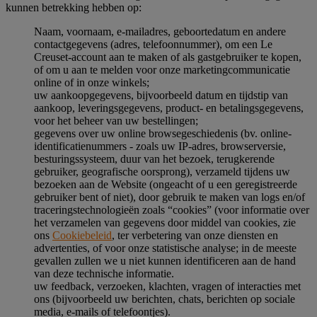
kunnen betrekking hebben op:
Naam, voornaam, e-mailadres, geboortedatum en andere
contactgegevens (adres, telefoonnummer), om een Le
Creuset-account aan te maken of als gastgebruiker te kopen,
of om u aan te melden voor onze marketingcommunicatie
online of in onze winkels;
uw aankoopgegevens, bijvoorbeeld datum en tijdstip van
aankoop, leveringsgegevens, product- en betalingsgegevens,
voor het beheer van uw bestellingen;
gegevens over uw online browsegeschiedenis (bv. online-
identificatienummers - zoals uw IP-adres, browserversie,
besturingssysteem, duur van het bezoek, terugkerende
gebruiker, geografische oorsprong), verzameld tijdens uw
bezoeken aan de Website (ongeacht of u een geregistreerde
gebruiker bent of niet), door gebruik te maken van logs en/of
traceringstechnologieën zoals “cookies” (voor informatie over
het verzamelen van gegevens door middel van cookies, zie
ons
Cookiebeleid
, ter verbetering van onze diensten en
advertenties, of voor onze statistische analyse; in de meeste
gevallen zullen we u niet kunnen identificeren aan de hand
van deze technische informatie.
uw feedback, verzoeken, klachten, vragen of interacties met
ons (bijvoorbeeld uw berichten, chats, berichten op sociale
media, e-mails of telefoontjes).