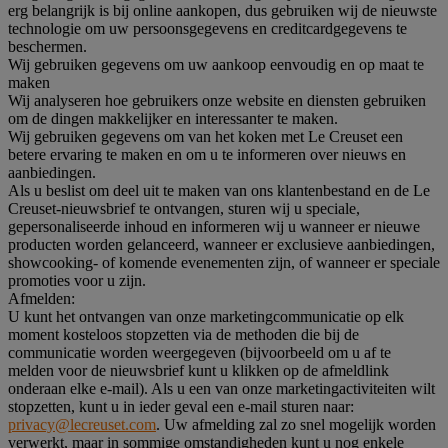
erg belangrijk is bij online aankopen, dus gebruiken wij de nieuwste
technologie om uw persoonsgegevens en creditcardgegevens te
beschermen.
Wij gebruiken gegevens om uw aankoop eenvoudig en op maat te
maken
Wij analyseren hoe gebruikers onze website en diensten gebruiken
om de dingen makkelijker en interessanter te maken.
Wij gebruiken gegevens om van het koken met Le Creuset een
betere ervaring te maken en om u te informeren over nieuws en
aanbiedingen.
Als u beslist om deel uit te maken van ons klantenbestand en de Le
Creuset-nieuwsbrief te ontvangen, sturen wij u speciale,
gepersonaliseerde inhoud en informeren wij u wanneer er nieuwe
producten worden gelanceerd, wanneer er exclusieve aanbiedingen,
showcooking- of komende evenementen zijn, of wanneer er speciale
promoties voor u zijn.
Afmelden:
U kunt het ontvangen van onze marketingcommunicatie op elk
moment kosteloos stopzetten via de methoden die bij de
communicatie worden weergegeven (bijvoorbeeld om u af te
melden voor de nieuwsbrief kunt u klikken op de afmeldlink
onderaan elke e-mail). Als u een van onze marketingactiviteiten wilt
stopzetten, kunt u in ieder geval een e-mail sturen naar:
privacy@lecreuset.com
. Uw afmelding zal zo snel mogelijk worden
verwerkt, maar in sommige omstandigheden kunt u nog enkele