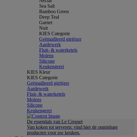
Nectar
Sea Salt
Bamboo Green
Deep Teal
Garnet
Nuit
KIES Categorie
Geëmailleerd gietijzer
Aardewerk
Fluit- & waterketels
Molens
Silicone
Keukengerei
KIES Kleur
KIES Categorie
Geëmailleerd gietijzer
Aardewerk
Fluit- & waterketels
Molens
Silicone
Keukengerei
De essentials van Le Creuset
Van koken tot serveren: vind hier de onmisbare
producten voor uw keuken.