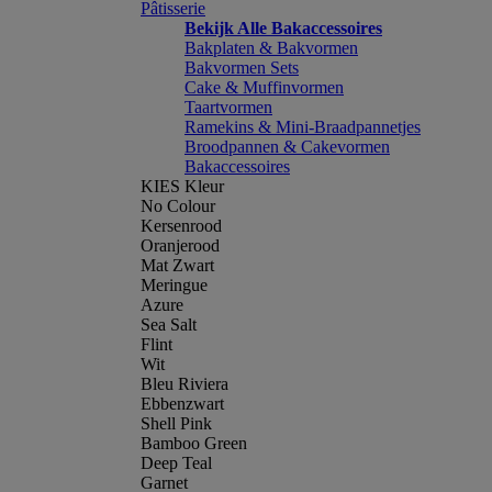
Pâtisserie
Bekijk Alle Bakaccessoires
Bakplaten & Bakvormen
Bakvormen Sets
Cake & Muffinvormen
Taartvormen
Ramekins & Mini-Braadpannetjes
Broodpannen & Cakevormen
Bakaccessoires
KIES Kleur
No Colour
Kersenrood
Oranjerood
Mat Zwart
Meringue
Azure
Sea Salt
Flint
Wit
Bleu Riviera
Ebbenzwart
Shell Pink
Bamboo Green
Deep Teal
Garnet