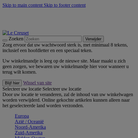
Skip to main content
Skip to footer content
Zomerse buitenmomenten met de BBQ Outdoor Collectie &
Thyme -
Shop Nu
De essentials van Le Creuset -
Ontdek Nu
Nieuwsbrieven: Registreer en bespaar 10%! -
Schrijf je nu in
Zoeken
Verwijder
Zorg ervoor dat uw wachtwoord sterk is, met minimaal 8 tekens,
inclusief een hoofdletter en een speciaal teken.
Uw winkelmandje is leeg op de nieuwe site. Maar maakt u zich
geen zorgen, we bewaren uw winkelmandje hier voor wanneer u
terug wilt komen.
Wissel van site
Blijf hier
Selecteer uw locatie
Selecteer uw locatie
Door uw locatie te veranderen, zal de inhoud van uw winkelwagen
worden verwijderd. Online gekochte artikelen kunnen alleen naar
het geselecteerde land worden verzonden.
Europa
Aziё / Oceaniё
Noord-Amerika
Zuid-Amerika