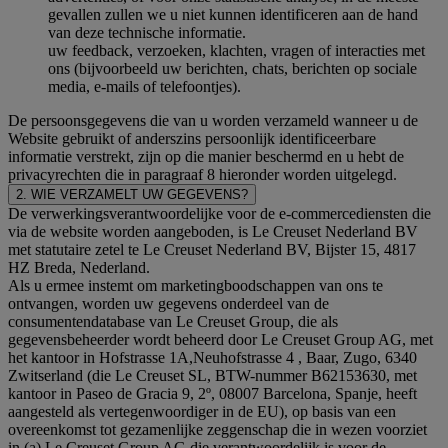
gevallen zullen we u niet kunnen identificeren aan de hand
van deze technische informatie.
uw feedback, verzoeken, klachten, vragen of interacties met
ons (bijvoorbeeld uw berichten, chats, berichten op sociale
media, e-mails of telefoontjes).
De persoonsgegevens die van u worden verzameld wanneer u de
Website gebruikt of anderszins persoonlijk identificeerbare
informatie verstrekt, zijn op die manier beschermd en u hebt de
privacyrechten die in paragraaf 8 hieronder worden uitgelegd.
2. WIE VERZAMELT UW GEGEVENS?
De verwerkingsverantwoordelijke voor de e-commercediensten die
via de website worden aangeboden, is Le Creuset Nederland BV
met statutaire zetel te Le Creuset Nederland BV, Bijster 15, 4817
HZ Breda, Nederland.
Als u ermee instemt om marketingboodschappen van ons te
ontvangen, worden uw gegevens onderdeel van de
consumentendatabase van Le Creuset Group, die als
gegevensbeheerder wordt beheerd door Le Creuset Group AG, met
het kantoor in Hofstrasse 1A,Neuhofstrasse 4 , Baar, Zugo, 6340
Zwitserland (die Le Creuset SL, BTW-nummer B62153630, met
kantoor in Paseo de Gracia 9, 2º, 08007 Barcelona, Spanje, heeft
aangesteld als vertegenwoordiger in de EU), op basis van een
overeenkomst tot gezamenlijke zeggenschap die in wezen voorziet
in (a) Le Creuset Group AG die verantwoordelijk is voor de