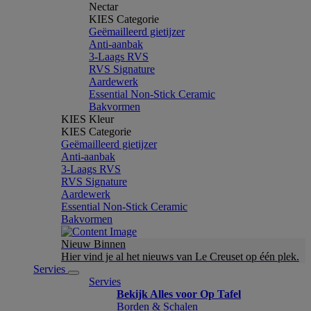
Nectar
KIES Categorie
Geëmailleerd gietijzer
Anti-aanbak
3-Laags RVS
RVS Signature
Aardewerk
Essential Non-Stick Ceramic
Bakvormen
KIES Kleur
KIES Categorie
Geëmailleerd gietijzer
Anti-aanbak
3-Laags RVS
RVS Signature
Aardewerk
Essential Non-Stick Ceramic
Bakvormen
Nieuw Binnen
Hier vind je al het nieuws van Le Creuset op één plek.
Servies
Servies
Bekijk Alles voor Op Tafel
Borden & Schalen