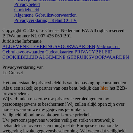
Privacybeleid
Cookiebeleid
Algemene Gebruiksvoorwaarden
Privacyverklaring - Retail-CCTV
Copyright © 2026, Le Creuset Nederland BV. All rights reserved.
BTW-nummer NL 007 426 069 B01.
Juridische Informatie
ALGEMENE LEVERINGSVOORWAARDEN
Verkoop- en
Gebruiksvoorwaarden Cadeaukaarten
PRIVACYBELEID
COOKIEBELEID
ALGEMENE GEBRUIKSVOORWAARDEN
Privacyverklaring van
Le Creuset
Het onderstaande privacybeleid is van toepassing op consumenten.
Als u een zakelijke partner van ons bent, bekijk dan
hier
het B2B-
privacybeleid.
Wij verbinden ons ertoe uw privacy te eerbiedigen en uw
persoonsgegevens te beschermen! Wij zullen altijd open zijn over
hoe en waarom we uw gegevens gebruiken.
Veiligheid bij online aankopen is onze prioriteit
Uw persoonsgegevens worden veilig en strikt vertrouwelijk
behandeld, in overeenstemming met de Europese en nationale
wetgeving inzake gegevensbescherming. Wij weten dat veiligheid