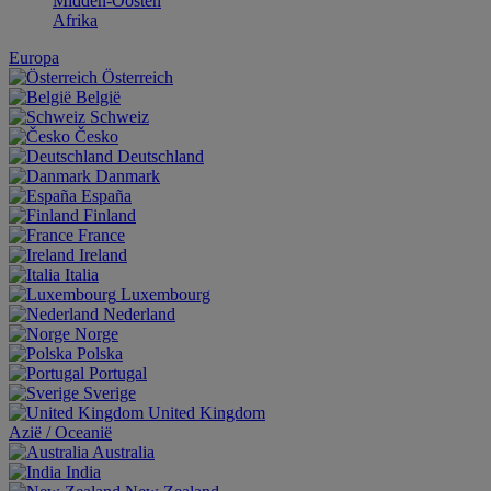
Midden-Oosten
Afrika
Europa
Österreich
België
Schweiz
Česko
Deutschland
Danmark
España
Finland
France
Ireland
Italia
Luxembourg
Nederland
Norge
Polska
Portugal
Sverige
United Kingdom
Aziё / Oceaniё
Australia
India