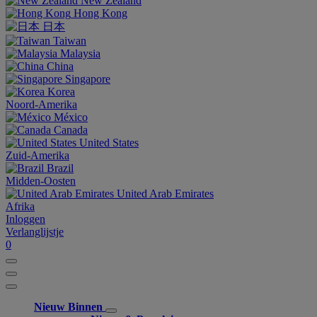
New Zealand
Hong Kong
日本
Taiwan
Malaysia
China
Singapore
Korea
Noord-Amerika
México
Canada
United States
Zuid-Amerika
Brazil
Midden-Oosten
United Arab Emirates
Afrika
Inloggen
Verlanglijstje
0
Nieuw Binnen