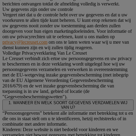
berichten ontvangen totdat de afmelding volledig is verwerkt.
Uw gegevens zijn onder uw controle
Vergeet niet dat u de controle hebt over uw gegevens en dat u uw
voorkeuren te allen tijde kunt beheren. U kunt erop rekenen dat wij
uw gegevens nooit zonder uw toestemming aan derden zullen
doorgeven voor hun eigen marketingdoeleinden. Voor informatie of
om uw privacyrechten uit te oefenen, kunt u ons mailen op
privacy@lecreuset.com
om ons te laten weten waar wij u mee van
dienst kunnen zijn en wij zullen tijdig reageren.
Volledige Privacyverklaring Van Le Creuset
Le Creuset verbindt zich ertoe uw persoonsgegevens en uw privacy
te beschermen en in deze verklaring wordt uitgelegd hoe wij uw
persoonsgegevens verzamelen en verwerken in overeenstemming
met de EU-wetgeving inzake gegevensbescherming (met inbegrip
van de EU Algemene Verordening Gegevensbescherming
2016/679) en de wet inzake gegevensbescherming die van
toepassing is in uw land, gebied of locatie (de
"Gegevensbeschermingswetten").
1. WANNEER EN WELK SOORT GEGEVENS VERZAMELEN WIJ
VAN U?
“Persoonsgegevens” betekent alle informatie met betrekking tot u en
die ons in staat stelt om u te identificeren, hetzij rechtstreeks of in
combinatie met andere informatie.
Kinderen: Deze website is niet bedoeld voor kinderen en we
verzamelen niet bewust gegevens met betrekking tot kinderen.