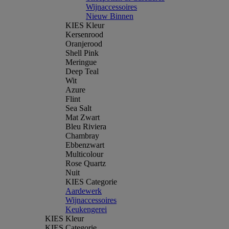
Wijnaccessoires
Nieuw Binnen
KIES Kleur
Kersenrood
Oranjerood
Shell Pink
Meringue
Deep Teal
Wit
Azure
Flint
Sea Salt
Mat Zwart
Bleu Riviera
Chambray
Ebbenzwart
Multicolour
Rose Quartz
Nuit
KIES Categorie
Aardewerk
Wijnaccessoires
Keukengerei
KIES Kleur
KIES Categorie