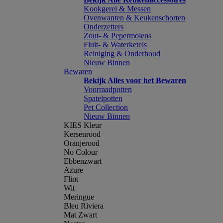
Kookgerei & Messen
Ovenwanten & Keukenschorten
Onderzetters
Zout- & Pepermolens
Fluit- & Waterketels
Reiniging & Onderhoud
Nieuw Binnen
Bewaren
Bekijk Alles voor het Bewaren
Voorraadpotten
Spatelpotten
Pet Collection
Nieuw Binnen
KIES Kleur
Kersenrood
Oranjerood
No Colour
Ebbenzwart
Azure
Flint
Wit
Meringue
Bleu Riviera
Mat Zwart