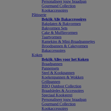
Personaliseer jouw braadpan
Gourmand Collection
Kookaccessoires
Pâtisserie
Bekijk Alle Bakaccessoires
Bakplaten & Bakvormen
Bakvormen Sets
Cake & Muffinvormen
Taartvormen
Ramekins & Mini-Braadpannetjes
Broodpannen & Cakevormen
Bakaccessoires
Koken
Bekijk Alles voor het Koken
Braadpannen
Pannensets
Steel & Kookpannen
Koekenpannen & Wokken
Grillpannen
BBQ Outdoor Collection
Braadsledes & Accessoires
Speciaal Kookgerei
Personaliseer jouw braadpan
Gourmand Collection
Kookaccessoires