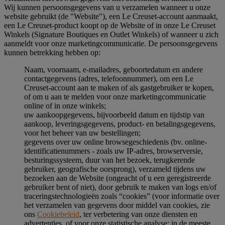
Wij kunnen persoonsgegevens van u verzamelen wanneer u onze
website gebruikt (de "Website"), een Le Creuset-account aanmaakt,
een Le Creuset-product koopt op de Website of in onze Le Creuset
Winkels (Signature Boutiques en Outlet Winkels) of wanneer u zich
aanmeldt voor onze marketingcommunicatie. De persoonsgegevens
kunnen betrekking hebben op:
Naam, voornaam, e-mailadres, geboortedatum en andere
contactgegevens (adres, telefoonnummer), om een Le
Creuset-account aan te maken of als gastgebruiker te kopen,
of om u aan te melden voor onze marketingcommunicatie
online of in onze winkels;
uw aankoopgegevens, bijvoorbeeld datum en tijdstip van
aankoop, leveringsgegevens, product- en betalingsgegevens,
voor het beheer van uw bestellingen;
gegevens over uw online browsegeschiedenis (bv. online-
identificatienummers - zoals uw IP-adres, browserversie,
besturingssysteem, duur van het bezoek, terugkerende
gebruiker, geografische oorsprong), verzameld tijdens uw
bezoeken aan de Website (ongeacht of u een geregistreerde
gebruiker bent of niet), door gebruik te maken van logs en/of
traceringstechnologieën zoals “cookies” (voor informatie over
het verzamelen van gegevens door middel van cookies, zie
ons
Cookiebeleid
, ter verbetering van onze diensten en
advertenties, of voor onze statistische analyse; in de meeste