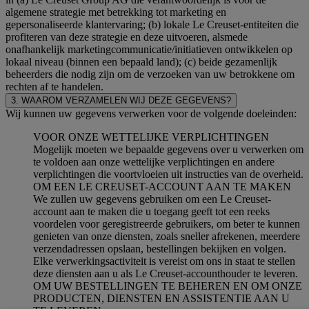
algemene strategie met betrekking tot marketing en
gepersonaliseerde klantervaring; (b) lokale Le Creuset-entiteiten die
profiteren van deze strategie en deze uitvoeren, alsmede
onafhankelijk marketingcommunicatie/initiatieven ontwikkelen op
lokaal niveau (binnen een bepaald land); (c) beide gezamenlijk
beheerders die nodig zijn om de verzoeken van uw betrokkene om
rechten af te handelen.
3. WAAROM VERZAMELEN WIJ DEZE GEGEVENS?
Wij kunnen uw gegevens verwerken voor de volgende doeleinden:
VOOR ONZE WETTELIJKE VERPLICHTINGEN
Mogelijk moeten we bepaalde gegevens over u verwerken om
te voldoen aan onze wettelijke verplichtingen en andere
verplichtingen die voortvloeien uit instructies van de overheid.
OM EEN LE CREUSET-ACCOUNT AAN TE MAKEN
We zullen uw gegevens gebruiken om een Le Creuset-
account aan te maken die u toegang geeft tot een reeks
voordelen voor geregistreerde gebruikers, om beter te kunnen
genieten van onze diensten, zoals sneller afrekenen, meerdere
verzendadressen opslaan, bestellingen bekijken en volgen.
Elke verwerkingsactiviteit is vereist om ons in staat te stellen
deze diensten aan u als Le Creuset-accounthouder te leveren.
OM UW BESTELLINGEN TE BEHEREN EN OM ONZE
PRODUCTEN, DIENSTEN EN ASSISTENTIE AAN U