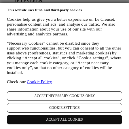
TE LEVEREN
Wij zullen uw gegevens gebruiken om onze contractuele
This website uses first- and third-party cookies
relatie met u, uw aankoop van producten op de Website, uw
gebruik van de Website, eventuele latere hulp na de verkoop
Cookies help us give you a better experience on Le Creuset,
of uw deelname aan onze wedstrijden te beheren. Mogelijk
personalise content and ads, and analyse our traffic. We also
moeten we bepaalde gegevens over u verwerken voor onze
share information about your use of our site with our
administratieve doeleinden die verband houden met onze
advertising and analytics partners.
contractuele relatie met u, zoals de boekhouding, facturering
en controle, verificatie van betaalkaarten, fraudescreening,
“Necessary Cookies” cannot be disabled since they
veiligheid, beveiliging, systeemtests, onderhoud en statistische
support web functionalities, but you can consent to all the other
analyse. Af en toe moeten we mogelijk om administratieve of
uses above (preferences, statistics and marketing cookies) by
operationele redenen contact met u opnemen. Bijvoorbeeld
clicking “Accept all cookies”, or click “Cookie settings”, where
om u een bevestiging van uw aankoop te sturen. We zullen
you manage each cookie category, or “Accept necessary
cookies only”, so that no other category of cookies will be
uw persoonsgegevens ook gebruiken om uw verzoeken te
installed.
beantwoorden die via onze Websiteformulieren of andere
kanalen worden verzonden. Deze verwerkingsactiviteit is
Check our
Cookie Policy
.
vereist om ons in staat te stellen onze diensten aan u te
leveren. Wij kunnen uw gegevens verwerken op basis van
ons legitiem belang (naar behoren rekening houdend met uw
ACCEPT NECESSARY COOKIES ONLY
rechten en vrijheden) om u opvolg-e-mails te sturen in het
geval u artikelen aan onze online winkelwagen hebt
COOKIE SETTINGS
toegevoegd zonder de aankoop af te ronden. Als u de
aankoop niet binnen een bepaalde periode afrondt, worden er
geen verdere opvolgingsberichten verzonden.
ACCEPT ALL COOKIES
OM U TE INFORMEREN OVER NIEUWS OF