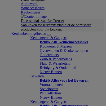
Aardewerk
Wijnaccessoires
Keukengerei
De essentials van Le Creuset
Van koken tot serveren: vind hier de onmisbare
producten voor uw keuken.
Keukenbenodigdheden
Keukengerei & Gadgets
Bekijk Alle Keukenaccessoires
Kookgerei & Messen
Ovenwanten & Keukenschorten
Onderzetters
Zout- & Pepermolens
Fluit- & Waterketels
Reiniging & Onderhoud
Nieuw Binnen
Bewaren
Bekijk Alles voor het Bewaren
Voorraadpotten
Spatelpotten
Pet Collection
Nieuw Binnen
Keukengerei & Gadgets
Bekijk Alle Keukenaccessoires