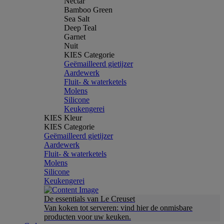
Nectar
Bamboo Green
Sea Salt
Deep Teal
Garnet
Nuit
KIES Categorie
Geëmailleerd gietijzer
Aardewerk
Fluit- & waterketels
Molens
Silicone
Keukengerei
KIES Kleur
KIES Categorie
Geëmailleerd gietijzer
Aardewerk
Fluit- & waterketels
Molens
Silicone
Keukengerei
De essentials van Le Creuset
Van koken tot serveren: vind hier de onmisbare
producten voor uw keuken.