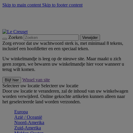
Skip to main content
Skip to footer content
Zomerse buitenmomenten met de BBQ Outdoor Collectie &
Thyme -
Shop Nu
De essentials van Le Creuset -
Ontdek Nu
Nieuwsbrieven: Registreer en bespaar 10%! -
Schrijf je nu in
Zoeken
Verwijder
Zorg ervoor dat uw wachtwoord sterk is, met minimaal 8 tekens,
inclusief een hoofdletter en een speciaal teken.
Uw winkelmandje is leeg op de nieuwe site. Maar maakt u zich
geen zorgen, we bewaren uw winkelmandje hier voor wanneer u
terug wilt komen.
Wissel van site
Blijf hier
Selecteer uw locatie
Selecteer uw locatie
Door uw locatie te veranderen, zal de inhoud van uw winkelwagen
worden verwijderd. Online gekochte artikelen kunnen alleen naar
het geselecteerde land worden verzonden.
Europa
Aziё / Oceaniё
Noord-Amerika
Zuid-Amerika