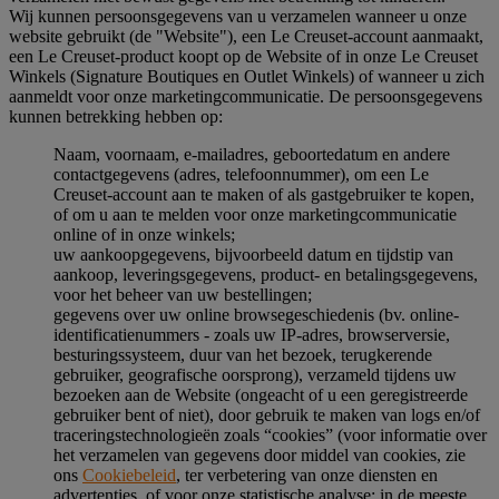
Wij kunnen persoonsgegevens van u verzamelen wanneer u onze
website gebruikt (de "Website"), een Le Creuset-account aanmaakt,
een Le Creuset-product koopt op de Website of in onze Le Creuset
Winkels (Signature Boutiques en Outlet Winkels) of wanneer u zich
aanmeldt voor onze marketingcommunicatie. De persoonsgegevens
kunnen betrekking hebben op:
Naam, voornaam, e-mailadres, geboortedatum en andere
contactgegevens (adres, telefoonnummer), om een Le
Creuset-account aan te maken of als gastgebruiker te kopen,
of om u aan te melden voor onze marketingcommunicatie
online of in onze winkels;
uw aankoopgegevens, bijvoorbeeld datum en tijdstip van
aankoop, leveringsgegevens, product- en betalingsgegevens,
voor het beheer van uw bestellingen;
gegevens over uw online browsegeschiedenis (bv. online-
identificatienummers - zoals uw IP-adres, browserversie,
besturingssysteem, duur van het bezoek, terugkerende
gebruiker, geografische oorsprong), verzameld tijdens uw
bezoeken aan de Website (ongeacht of u een geregistreerde
gebruiker bent of niet), door gebruik te maken van logs en/of
traceringstechnologieën zoals “cookies” (voor informatie over
het verzamelen van gegevens door middel van cookies, zie
ons
Cookiebeleid
, ter verbetering van onze diensten en
advertenties, of voor onze statistische analyse; in de meeste