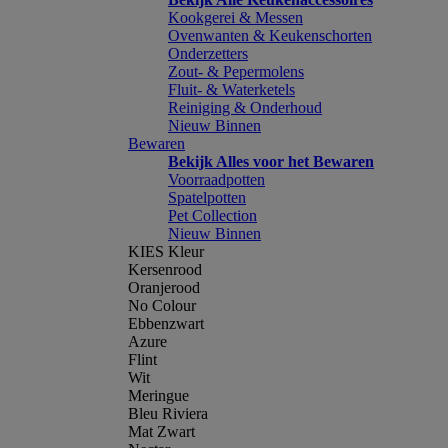
Kookgerei & Messen
Ovenwanten & Keukenschorten
Onderzetters
Zout- & Pepermolens
Fluit- & Waterketels
Reiniging & Onderhoud
Nieuw Binnen
Bewaren
Bekijk Alles voor het Bewaren
Voorraadpotten
Spatelpotten
Pet Collection
Nieuw Binnen
KIES Kleur
Kersenrood
Oranjerood
No Colour
Ebbenzwart
Azure
Flint
Wit
Meringue
Bleu Riviera
Mat Zwart