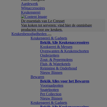
Aardewerk
Wijnaccessoires
Keukengerei
De essentials van Le Creuset
Van koken tot serveren: vind hier de onmisbare
producten voor uw keuken.
Keukenbenodigdheden
Keukengerei & Gadgets
Bekijk Alle Keukenaccessoires
Kookgerei & Messen
Ovenwanten & Keukenschorten
Onderzetters
Zout- & Pepermolens
Fluit- & Waterketels
Reiniging & Onderhoud
Nieuw Binnen
Bewaren
Bekijk Alles voor het Bewaren
Voorraadpotten
Spatelpotten
Pet Collection
Nieuw Binnen
Keukengerei & Gadgets
Bekijk Alle Keukenaccessoires