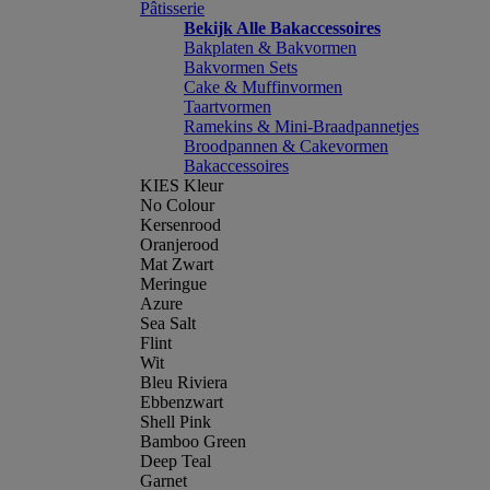
Pâtisserie
Bekijk Alle Bakaccessoires
Bakplaten & Bakvormen
Bakvormen Sets
Cake & Muffinvormen
Taartvormen
Ramekins & Mini-Braadpannetjes
Broodpannen & Cakevormen
Bakaccessoires
KIES Kleur
No Colour
Kersenrood
Oranjerood
Mat Zwart
Meringue
Azure
Sea Salt
Flint
Wit
Bleu Riviera
Ebbenzwart
Shell Pink
Bamboo Green
Deep Teal
Garnet