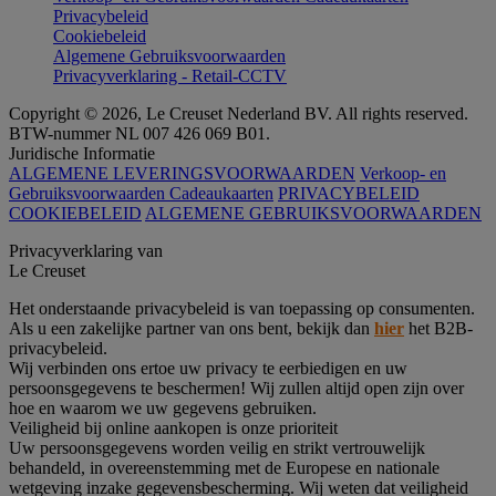
Privacybeleid
Cookiebeleid
Algemene Gebruiksvoorwaarden
Privacyverklaring - Retail-CCTV
Copyright © 2026, Le Creuset Nederland BV. All rights reserved.
BTW-nummer NL 007 426 069 B01.
Juridische Informatie
ALGEMENE LEVERINGSVOORWAARDEN
Verkoop- en
Gebruiksvoorwaarden Cadeaukaarten
PRIVACYBELEID
COOKIEBELEID
ALGEMENE GEBRUIKSVOORWAARDEN
Privacyverklaring van
Le Creuset
Het onderstaande privacybeleid is van toepassing op consumenten.
Als u een zakelijke partner van ons bent, bekijk dan
hier
het B2B-
privacybeleid.
Wij verbinden ons ertoe uw privacy te eerbiedigen en uw
persoonsgegevens te beschermen! Wij zullen altijd open zijn over
hoe en waarom we uw gegevens gebruiken.
Veiligheid bij online aankopen is onze prioriteit
Uw persoonsgegevens worden veilig en strikt vertrouwelijk
behandeld, in overeenstemming met de Europese en nationale
wetgeving inzake gegevensbescherming. Wij weten dat veiligheid