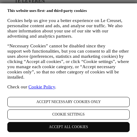
TE LEVEREN
Wij zullen uw gegevens gebruiken om onze contractuele
This website uses first- and third-party cookies
relatie met u, uw aankoop van producten op de Website, uw
gebruik van de Website, eventuele latere hulp na de verkoop
Cookies help us give you a better experience on Le Creuset,
of uw deelname aan onze wedstrijden te beheren. Mogelijk
personalise content and ads, and analyse our traffic. We also
moeten we bepaalde gegevens over u verwerken voor onze
share information about your use of our site with our
administratieve doeleinden die verband houden met onze
advertising and analytics partners.
contractuele relatie met u, zoals de boekhouding, facturering
en controle, verificatie van betaalkaarten, fraudescreening,
“Necessary Cookies” cannot be disabled since they
veiligheid, beveiliging, systeemtests, onderhoud en statistische
support web functionalities, but you can consent to all the other
analyse. Af en toe moeten we mogelijk om administratieve of
uses above (preferences, statistics and marketing cookies) by
operationele redenen contact met u opnemen. Bijvoorbeeld
clicking “Accept all cookies”, or click “Cookie settings”, where
om u een bevestiging van uw aankoop te sturen. We zullen
you manage each cookie category, or “Accept necessary
cookies only”, so that no other category of cookies will be
uw persoonsgegevens ook gebruiken om uw verzoeken te
installed.
beantwoorden die via onze Websiteformulieren of andere
kanalen worden verzonden. Deze verwerkingsactiviteit is
Check our
Cookie Policy
.
vereist om ons in staat te stellen onze diensten aan u te
leveren. Wij kunnen uw gegevens verwerken op basis van
ons legitiem belang (naar behoren rekening houdend met uw
ACCEPT NECESSARY COOKIES ONLY
rechten en vrijheden) om u opvolg-e-mails te sturen in het
geval u artikelen aan onze online winkelwagen hebt
COOKIE SETTINGS
toegevoegd zonder de aankoop af te ronden. Als u de
aankoop niet binnen een bepaalde periode afrondt, worden er
geen verdere opvolgingsberichten verzonden.
ACCEPT ALL COOKIES
OM U TE INFORMEREN OVER NIEUWS OF