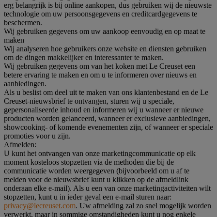
erg belangrijk is bij online aankopen, dus gebruiken wij de nieuwste
technologie om uw persoonsgegevens en creditcardgegevens te
beschermen.
Wij gebruiken gegevens om uw aankoop eenvoudig en op maat te
maken
Wij analyseren hoe gebruikers onze website en diensten gebruiken
om de dingen makkelijker en interessanter te maken.
Wij gebruiken gegevens om van het koken met Le Creuset een
betere ervaring te maken en om u te informeren over nieuws en
aanbiedingen.
Als u beslist om deel uit te maken van ons klantenbestand en de Le
Creuset-nieuwsbrief te ontvangen, sturen wij u speciale,
gepersonaliseerde inhoud en informeren wij u wanneer er nieuwe
producten worden gelanceerd, wanneer er exclusieve aanbiedingen,
showcooking- of komende evenementen zijn, of wanneer er speciale
promoties voor u zijn.
Afmelden:
U kunt het ontvangen van onze marketingcommunicatie op elk
moment kosteloos stopzetten via de methoden die bij de
communicatie worden weergegeven (bijvoorbeeld om u af te
melden voor de nieuwsbrief kunt u klikken op de afmeldlink
onderaan elke e-mail). Als u een van onze marketingactiviteiten wilt
stopzetten, kunt u in ieder geval een e-mail sturen naar:
privacy@lecreuset.com
. Uw afmelding zal zo snel mogelijk worden
verwerkt, maar in sommige omstandigheden kunt u nog enkele