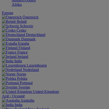
Midden-Oosten
Afrika
Europa
Österreich
België
Schweiz
Česko
Deutschland
Danmark
España
Finland
France
Ireland
Italia
Luxembourg
Nederland
Norge
Polska
Portugal
Sverige
United Kingdom
Aziё / Oceaniё
Australia
India