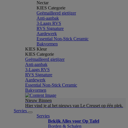
Nectar
KIES Categorie
Geëmailleerd gietijzer
Anti-aanbak
3-Laags RVS
RVS Signature
Aardewerk
Essential Non-Stick Ceramic
Bakvormen
KIES Kleur
KIES Categorie
Geëmailleerd gietijzer
Anti-aanbak
3-Laags RVS
RVS Signature
Aardewerk
Essential Non-Stick Ceramic
Bakvormen
Nieuw Binnen
Hier vind je al het nieuws van Le Creuset op één plek.
Servies
Servies
Bekijk Alles voor Op Tafel
Borden & Schalen