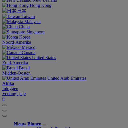
New Zealand
Hong Kong
日本
Taiwan
Malaysia
China
Singapore
Korea
Noord-Amerika
México
Canada
United States
Zuid-Amerika
Brazil
Midden-Oosten
United Arab Emirates
Afrika
Inloggen
Verlanglijstje
0
Nieuw Binnen