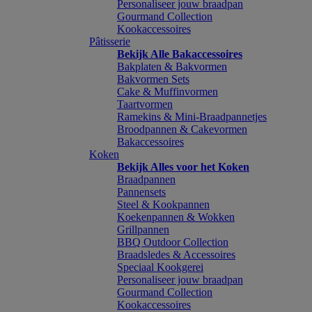
Personaliseer jouw braadpan
Gourmand Collection
Kookaccessoires
Pâtisserie
Bekijk Alle Bakaccessoires
Bakplaten & Bakvormen
Bakvormen Sets
Cake & Muffinvormen
Taartvormen
Ramekins & Mini-Braadpannetjes
Broodpannen & Cakevormen
Bakaccessoires
Koken
Bekijk Alles voor het Koken
Braadpannen
Pannensets
Steel & Kookpannen
Koekenpannen & Wokken
Grillpannen
BBQ Outdoor Collection
Braadsledes & Accessoires
Speciaal Kookgerei
Personaliseer jouw braadpan
Gourmand Collection
Kookaccessoires