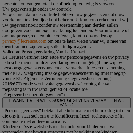
berichten ontvangen totdat de afmelding volledig is verwerkt.
Uw gegevens zijn onder uw controle
Vergeet niet dat u de controle hebt over uw gegevens en dat u uw
voorkeuren te allen tijde kunt beheren. U kunt erop rekenen dat wij
uw gegevens nooit zonder uw toestemming aan derden zullen
doorgeven voor hun eigen marketingdoeleinden. Voor informatie of
om uw privacyrechten uit te oefenen, kunt u ons mailen op
privacy@lecreuset.com
om ons te laten weten waar wij u mee van
dienst kunnen zijn en wij zullen tijdig reageren.
Volledige Privacyverklaring Van Le Creuset
Le Creuset verbindt zich ertoe uw persoonsgegevens en uw privacy
te beschermen en in deze verklaring wordt uitgelegd hoe wij uw
persoonsgegevens verzamelen en verwerken in overeenstemming
met de EU-wetgeving inzake gegevensbescherming (met inbegrip
van de EU Algemene Verordening Gegevensbescherming
2016/679) en de wet inzake gegevensbescherming die van
toepassing is in uw land, gebied of locatie (de
"Gegevensbeschermingswetten").
1. WANNEER EN WELK SOORT GEGEVENS VERZAMELEN WIJ
VAN U?
“Persoonsgegevens” betekent alle informatie met betrekking tot u en
die ons in staat stelt om u te identificeren, hetzij rechtstreeks of in
combinatie met andere informatie.
Kinderen: Deze website is niet bedoeld voor kinderen en we
verzamelen niet bewust gegevens met betrekking tot kinderen.