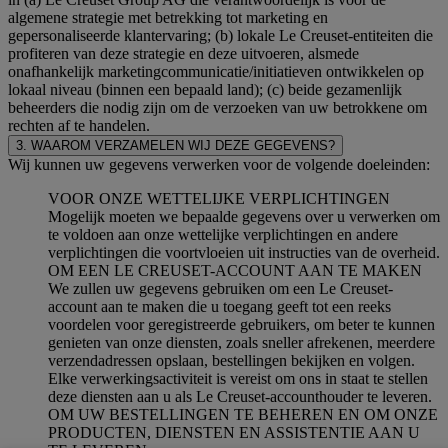
algemene strategie met betrekking tot marketing en
gepersonaliseerde klantervaring; (b) lokale Le Creuset-entiteiten die
profiteren van deze strategie en deze uitvoeren, alsmede
onafhankelijk marketingcommunicatie/initiatieven ontwikkelen op
lokaal niveau (binnen een bepaald land); (c) beide gezamenlijk
beheerders die nodig zijn om de verzoeken van uw betrokkene om
rechten af te handelen.
3. WAAROM VERZAMELEN WIJ DEZE GEGEVENS?
Wij kunnen uw gegevens verwerken voor de volgende doeleinden:
VOOR ONZE WETTELIJKE VERPLICHTINGEN
Mogelijk moeten we bepaalde gegevens over u verwerken om
te voldoen aan onze wettelijke verplichtingen en andere
verplichtingen die voortvloeien uit instructies van de overheid.
OM EEN LE CREUSET-ACCOUNT AAN TE MAKEN
We zullen uw gegevens gebruiken om een Le Creuset-
account aan te maken die u toegang geeft tot een reeks
voordelen voor geregistreerde gebruikers, om beter te kunnen
genieten van onze diensten, zoals sneller afrekenen, meerdere
verzendadressen opslaan, bestellingen bekijken en volgen.
Elke verwerkingsactiviteit is vereist om ons in staat te stellen
deze diensten aan u als Le Creuset-accounthouder te leveren.
OM UW BESTELLINGEN TE BEHEREN EN OM ONZE
PRODUCTEN, DIENSTEN EN ASSISTENTIE AAN U