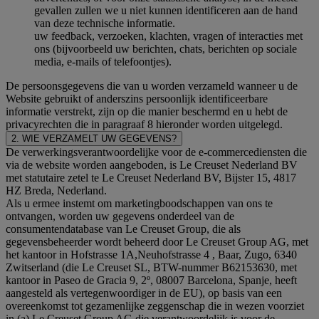
gevallen zullen we u niet kunnen identificeren aan de hand
van deze technische informatie.
uw feedback, verzoeken, klachten, vragen of interacties met
ons (bijvoorbeeld uw berichten, chats, berichten op sociale
media, e-mails of telefoontjes).
De persoonsgegevens die van u worden verzameld wanneer u de
Website gebruikt of anderszins persoonlijk identificeerbare
informatie verstrekt, zijn op die manier beschermd en u hebt de
privacyrechten die in paragraaf 8 hieronder worden uitgelegd.
2. WIE VERZAMELT UW GEGEVENS?
De verwerkingsverantwoordelijke voor de e-commercediensten die
via de website worden aangeboden, is Le Creuset Nederland BV
met statutaire zetel te Le Creuset Nederland BV, Bijster 15, 4817
HZ Breda, Nederland.
Als u ermee instemt om marketingboodschappen van ons te
ontvangen, worden uw gegevens onderdeel van de
consumentendatabase van Le Creuset Group, die als
gegevensbeheerder wordt beheerd door Le Creuset Group AG, met
het kantoor in Hofstrasse 1A,Neuhofstrasse 4 , Baar, Zugo, 6340
Zwitserland (die Le Creuset SL, BTW-nummer B62153630, met
kantoor in Paseo de Gracia 9, 2º, 08007 Barcelona, Spanje, heeft
aangesteld als vertegenwoordiger in de EU), op basis van een
overeenkomst tot gezamenlijke zeggenschap die in wezen voorziet
in (a) Le Creuset Group AG die verantwoordelijk is voor de