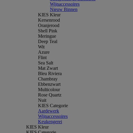
Wijnaccessoires
Nieuw Binnen
KIES Kleur
Kersenrood
Oranjerood
Shell Pink
Meringue
Deep Teal
Wit
Azure
Flint
Sea Salt
Mat Zwart
Bleu Riviera
Chambray
Ebbenzwart
Multicolour
Rose Quartz
Nuit
KIES Categorie
Aardewerk
Wijnaccessoires
Keukengerei
KIES Kleur
KIES Categorie