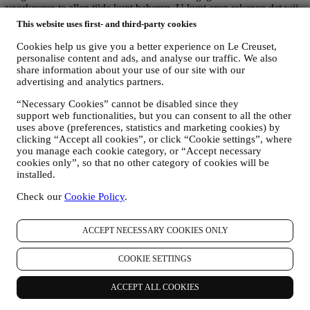
voorkeuren te allen tijde kunt beheren. U kunt erop rekenen dat wij
uw gegevens nooit zonder uw toestemming aan derden zullen
This website uses first- and third-party cookies
doorgeven voor hun eigen marketingdoeleinden. Voor informatie of
om uw privacyrechten uit te oefenen, kunt u ons mailen op
Cookies help us give you a better experience on Le Creuset,
privacy@lecreuset.com
om ons te laten weten waar wij u mee van
personalise content and ads, and analyse our traffic. We also
dienst kunnen zijn en wij zullen tijdig reageren.
share information about your use of our site with our
advertising and analytics partners.
Volledige Privacyverklaring Van Le Creuset
Le Creuset verbindt zich ertoe uw persoonsgegevens en uw privacy
“Necessary Cookies” cannot be disabled since they
te beschermen en in deze verklaring wordt uitgelegd hoe wij uw
support web functionalities, but you can consent to all the other
persoonsgegevens verzamelen en verwerken in overeenstemming
uses above (preferences, statistics and marketing cookies) by
met de EU-wetgeving inzake gegevensbescherming (met inbegrip
clicking “Accept all cookies”, or click “Cookie settings”, where
van de EU Algemene Verordening Gegevensbescherming
you manage each cookie category, or “Accept necessary
2016/679) en de wet inzake gegevensbescherming die van
cookies only”, so that no other category of cookies will be
toepassing is in uw land, gebied of locatie (de
installed.
"Gegevensbeschermingswetten").
1. WANNEER EN WELK SOORT GEGEVENS VERZAMELEN WIJ
Check our
Cookie Policy
.
VAN U?
“Persoonsgegevens” betekent alle informatie met betrekking tot u en
ACCEPT NECESSARY COOKIES ONLY
die ons in staat stelt om u te identificeren, hetzij rechtstreeks of in
combinatie met andere informatie.
Kinderen: Deze website is niet bedoeld voor kinderen en we
COOKIE SETTINGS
verzamelen niet bewust gegevens met betrekking tot kinderen.
Wij kunnen persoonsgegevens van u verzamelen wanneer u onze
ACCEPT ALL COOKIES
website gebruikt (de "Website"), een Le Creuset-account aanmaakt,
een Le Creuset-product koopt op de Website of in onze Le Creuset