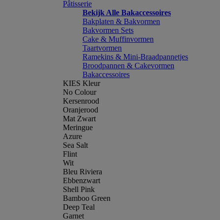
Pâtisserie
Bekijk Alle Bakaccessoires
Bakplaten & Bakvormen
Bakvormen Sets
Cake & Muffinvormen
Taartvormen
Ramekins & Mini-Braadpannetjes
Broodpannen & Cakevormen
Bakaccessoires
KIES Kleur
No Colour
Kersenrood
Oranjerood
Mat Zwart
Meringue
Azure
Sea Salt
Flint
Wit
Bleu Riviera
Ebbenzwart
Shell Pink
Bamboo Green
Deep Teal
Garnet