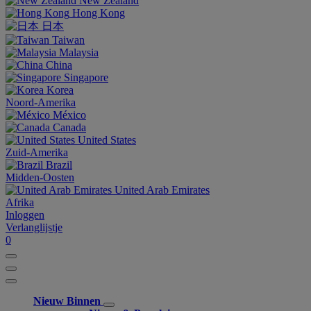
New Zealand
Hong Kong
日本
Taiwan
Malaysia
China
Singapore
Korea
Noord-Amerika
México
Canada
United States
Zuid-Amerika
Brazil
Midden-Oosten
United Arab Emirates
Afrika
Inloggen
Verlanglijstje
0
Nieuw Binnen