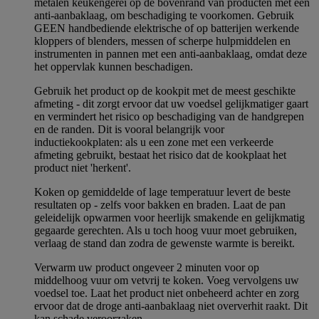
metalen keukengerei op de bovenrand van producten met een
anti-aanbaklaag, om beschadiging te voorkomen. Gebruik
GEEN handbediende elektrische of op batterijen werkende
kloppers of blenders, messen of scherpe hulpmiddelen en
instrumenten in pannen met een anti-aanbaklaag, omdat deze
het oppervlak kunnen beschadigen.
Gebruik het product op de kookpit met de meest geschikte
afmeting - dit zorgt ervoor dat uw voedsel gelijkmatiger gaart
en vermindert het risico op beschadiging van de handgrepen
en de randen. Dit is vooral belangrijk voor
inductiekookplaten: als u een zone met een verkeerde
afmeting gebruikt, bestaat het risico dat de kookplaat het
product niet 'herkent'.
Koken op gemiddelde of lage temperatuur levert de beste
resultaten op - zelfs voor bakken en braden. Laat de pan
geleidelijk opwarmen voor heerlijk smakende en gelijkmatig
gegaarde gerechten. Als u toch hoog vuur moet gebruiken,
verlaag de stand dan zodra de gewenste warmte is bereikt.
Verwarm uw product ongeveer 2 minuten voor op
middelhoog vuur om vetvrij te koken. Voeg vervolgens uw
voedsel toe. Laat het product niet onbeheerd achter en zorg
ervoor dat de droge anti-aanbaklaag niet oververhit raakt. Dit
kan schade veroorzaken.