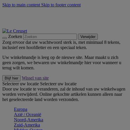
Skip to main content
Skip to footer content
Zomerse buitenmomenten met de BBQ Outdoor Collectie &
Thyme -
Shop Nu
De essentials van Le Creuset -
Ontdek Nu
Nieuwsbrieven: Registreer en bespaar 10%! -
Schrijf je nu in
Zoeken
Verwijder
Zorg ervoor dat uw wachtwoord sterk is, met minimaal 8 tekens,
inclusief een hoofdletter en een speciaal teken.
Uw winkelmandje is leeg op de nieuwe site. Maar maakt u zich
geen zorgen, we bewaren uw winkelmandje hier voor wanneer u
terug wilt komen.
Wissel van site
Blijf hier
Selecteer uw locatie
Selecteer uw locatie
Door uw locatie te veranderen, zal de inhoud van uw winkelwagen
worden verwijderd. Online gekochte artikelen kunnen alleen naar
het geselecteerde land worden verzonden.
Europa
Aziё / Oceaniё
Noord-Amerika
Zuid-Amerika