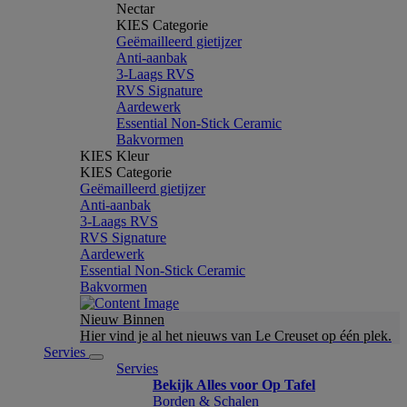
Nectar
KIES Categorie
Geëmailleerd gietijzer
Anti-aanbak
3-Laags RVS
RVS Signature
Aardewerk
Essential Non-Stick Ceramic
Bakvormen
KIES Kleur
KIES Categorie
Geëmailleerd gietijzer
Anti-aanbak
3-Laags RVS
RVS Signature
Aardewerk
Essential Non-Stick Ceramic
Bakvormen
Nieuw Binnen
Hier vind je al het nieuws van Le Creuset op één plek.
Servies
Servies
Bekijk Alles voor Op Tafel
Borden & Schalen