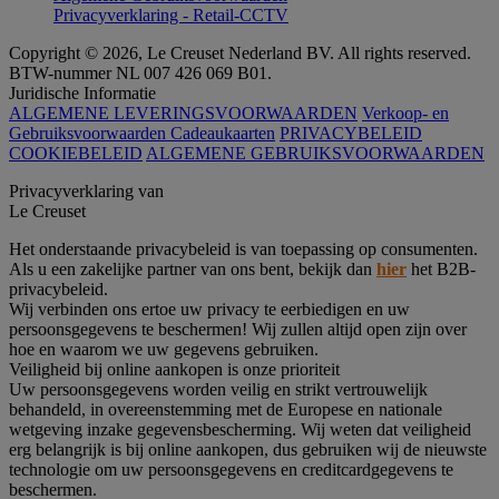
Privacyverklaring - Retail-CCTV
Copyright © 2026, Le Creuset Nederland BV. All rights reserved.
BTW-nummer NL 007 426 069 B01.
Juridische Informatie
ALGEMENE LEVERINGSVOORWAARDEN
Verkoop- en
Gebruiksvoorwaarden Cadeaukaarten
PRIVACYBELEID
COOKIEBELEID
ALGEMENE GEBRUIKSVOORWAARDEN
Privacyverklaring van
Le Creuset
Het onderstaande privacybeleid is van toepassing op consumenten.
Als u een zakelijke partner van ons bent, bekijk dan
hier
het B2B-
privacybeleid.
Wij verbinden ons ertoe uw privacy te eerbiedigen en uw
persoonsgegevens te beschermen! Wij zullen altijd open zijn over
hoe en waarom we uw gegevens gebruiken.
Veiligheid bij online aankopen is onze prioriteit
Uw persoonsgegevens worden veilig en strikt vertrouwelijk
behandeld, in overeenstemming met de Europese en nationale
wetgeving inzake gegevensbescherming. Wij weten dat veiligheid
erg belangrijk is bij online aankopen, dus gebruiken wij de nieuwste
technologie om uw persoonsgegevens en creditcardgegevens te
beschermen.