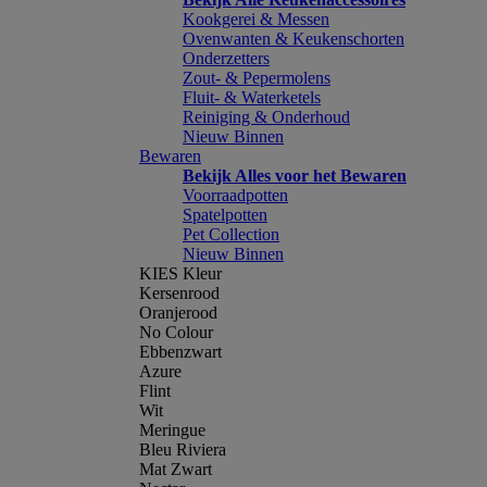
Kookgerei & Messen
Ovenwanten & Keukenschorten
Onderzetters
Zout- & Pepermolens
Fluit- & Waterketels
Reiniging & Onderhoud
Nieuw Binnen
Bewaren
Bekijk Alles voor het Bewaren
Voorraadpotten
Spatelpotten
Pet Collection
Nieuw Binnen
KIES Kleur
Kersenrood
Oranjerood
No Colour
Ebbenzwart
Azure
Flint
Wit
Meringue
Bleu Riviera
Mat Zwart