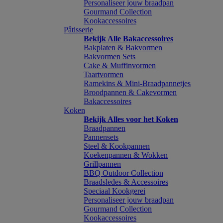
Personaliseer jouw braadpan
Gourmand Collection
Kookaccessoires
Pâtisserie
Bekijk Alle Bakaccessoires
Bakplaten & Bakvormen
Bakvormen Sets
Cake & Muffinvormen
Taartvormen
Ramekins & Mini-Braadpannetjes
Broodpannen & Cakevormen
Bakaccessoires
Koken
Bekijk Alles voor het Koken
Braadpannen
Pannensets
Steel & Kookpannen
Koekenpannen & Wokken
Grillpannen
BBQ Outdoor Collection
Braadsledes & Accessoires
Speciaal Kookgerei
Personaliseer jouw braadpan
Gourmand Collection
Kookaccessoires