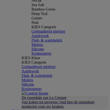
Nectar
Sea Salt
Bamboo Green
Deep Teal
Garnet
Nuit
KIES Categorie
Geëmailleerd gietijzer
Aardewerk
Fluit- & waterketels
Molens
Silicone
Keukengerei
KIES Kleur
KIES Categorie
Geëmailleerd gietijzer
Aardewerk
Fluit- & waterketels
Molens
Silicone
Keukengerei
De essentials van Le Creuset
Van koken tot serveren: vind hier de onmisbare
producten voor uw keuken.