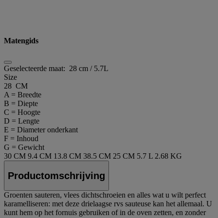
Matengids
Geselecteerde maat:
28 cm / 5.7L
Size
28 CM
A = Breedte
B = Diepte
C = Hoogte
D = Lengte
E = Diameter onderkant
F = Inhoud
G = Gewicht
30 CM
9.4 CM
13.8 CM
38.5 CM
25 CM
5.7 L
2.68 KG
Productomschrijving
Groenten sauteren, vlees dichtschroeien en alles wat u wilt perfect
karamelliseren: met deze drielaagse rvs sauteuse kan het allemaal. U
kunt hem op het fornuis gebruiken of in de oven zetten, en zonder