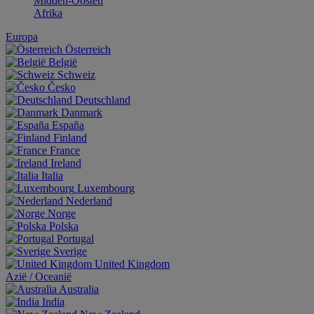
Midden-Oosten
Afrika
Europa
Österreich
België
Schweiz
Česko
Deutschland
Danmark
España
Finland
France
Ireland
Italia
Luxembourg
Nederland
Norge
Polska
Portugal
Sverige
United Kingdom
Aziё / Oceaniё
Australia
India