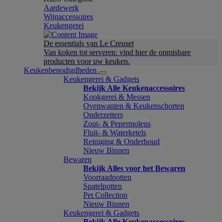
Aardewerk
Wijnaccessoires
Keukengerei
De essentials van Le Creuset
Van koken tot serveren: vind hier de onmisbare
producten voor uw keuken.
Keukenbenodigdheden
Keukengerei & Gadgets
Bekijk Alle Keukenaccessoires
Kookgerei & Messen
Ovenwanten & Keukenschorten
Onderzetters
Zout- & Pepermolens
Fluit- & Waterketels
Reiniging & Onderhoud
Nieuw Binnen
Bewaren
Bekijk Alles voor het Bewaren
Voorraadpotten
Spatelpotten
Pet Collection
Nieuw Binnen
Keukengerei & Gadgets
Bekijk Alle Keukenaccessoires