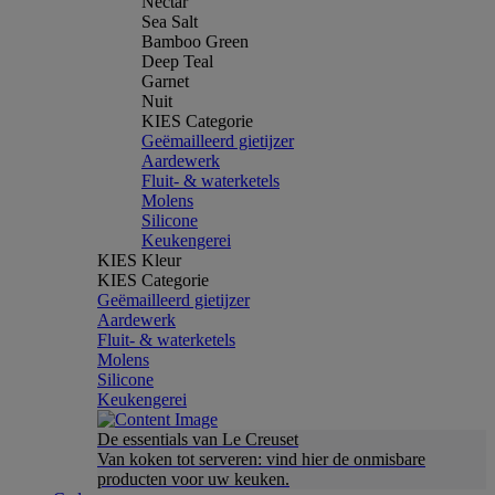
Nectar
Sea Salt
Bamboo Green
Deep Teal
Garnet
Nuit
KIES Categorie
Geëmailleerd gietijzer
Aardewerk
Fluit- & waterketels
Molens
Silicone
Keukengerei
KIES Kleur
KIES Categorie
Geëmailleerd gietijzer
Aardewerk
Fluit- & waterketels
Molens
Silicone
Keukengerei
De essentials van Le Creuset
Van koken tot serveren: vind hier de onmisbare
producten voor uw keuken.