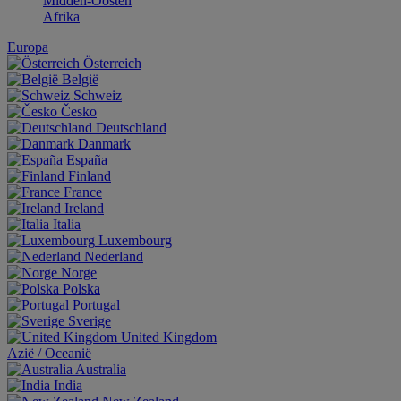
Midden-Oosten
Afrika
Europa
Österreich
België
Schweiz
Česko
Deutschland
Danmark
España
Finland
France
Ireland
Italia
Luxembourg
Nederland
Norge
Polska
Portugal
Sverige
United Kingdom
Aziё / Oceaniё
Australia
India