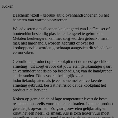
Koken:
Bescherm jezelf - gebruik altijd ovenhandschoenen bij het
hanteren van warme voorwerpen.
Wij adviseren om siliconen keukengerei van Le Creuset of
houten/hittebestendig plastic keukengerei te gebruiken.
Metalen keukengerei kan met zorg worden gebruikt, maar
mag niet hardhandig worden gebruikt of over het
kookoppervlak worden geschraapt aangezien dit schade kan
veroorzaken.
Gebruik het product op de kookpit met de meest geschikte
afmeting - dit zorgt ervoor dat jouw eten gelijkmatiger gaart
en vermindert het risico op beschadiging van de handgrepen
en de randen. Dit is vooral belangrijk voor
inductiekookplaten: als je een zone met een verkeerde
afmeting gebruikt, bestaat het risico dat de kookplaat het
product niet 'herkent'.
Koken op gemiddelde of lage temperatuur levert de beste
resultaten op - zelfs voor bakken en braden. Laat het product
geleidelijk opwarmen. Zo gaart jouw eten gelijkmatig en
krijgt het een heerlijke smaak. Als je toch hoger vuur moet
gebruiken, verlaag de stand dan zodra de gewenste warmte is