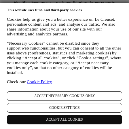
identificatienummers - zoals uw IP-adres, browserversie,
besturingssysteem, duur van het bezoek, terugkerende
This website uses first- and third-party cookies
gebruiker, geografische oorsprong), verzameld tijdens uw
bezoeken aan de Website (ongeacht of u een geregistreerde
Cookies help us give you a better experience on Le Creuset,
gebruiker bent of niet), door gebruik te maken van logs en/of
personalise content and ads, and analyse our traffic. We also
traceringstechnologieën zoals “cookies” (voor informatie over
share information about your use of our site with our
het verzamelen van gegevens door middel van cookies, zie
advertising and analytics partners.
ons
Cookiebeleid
, ter verbetering van onze diensten en
“Necessary Cookies” cannot be disabled since they
advertenties, of voor onze statistische analyse; in de meeste
support web functionalities, but you can consent to all the other
gevallen zullen we u niet kunnen identificeren aan de hand
uses above (preferences, statistics and marketing cookies) by
van deze technische informatie.
clicking “Accept all cookies”, or click “Cookie settings”, where
uw feedback, verzoeken, klachten, vragen of interacties met
you manage each cookie category, or “Accept necessary
ons (bijvoorbeeld uw berichten, chats, berichten op sociale
cookies only”, so that no other category of cookies will be
media, e-mails of telefoontjes).
installed.
De persoonsgegevens die van u worden verzameld wanneer u de
Check our
Cookie Policy
.
Website gebruikt of anderszins persoonlijk identificeerbare
informatie verstrekt, zijn op die manier beschermd en u hebt de
privacyrechten die in paragraaf 8 hieronder worden uitgelegd.
ACCEPT NECESSARY COOKIES ONLY
2. WIE VERZAMELT UW GEGEVENS?
De verwerkingsverantwoordelijke voor de e-commercediensten die
COOKIE SETTINGS
via de website worden aangeboden, is Le Creuset Nederland BV
met statutaire zetel te Le Creuset Nederland BV, Bijster 15, 4817
ACCEPT ALL COOKIES
HZ Breda, Nederland.
Als u ermee instemt om marketingboodschappen van ons te