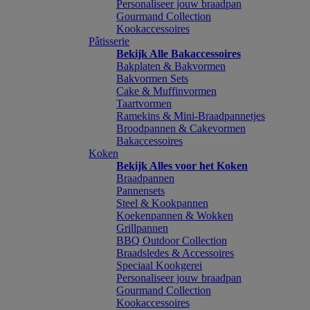
Personaliseer jouw braadpan
Gourmand Collection
Kookaccessoires
Pâtisserie
Bekijk Alle Bakaccessoires
Bakplaten & Bakvormen
Bakvormen Sets
Cake & Muffinvormen
Taartvormen
Ramekins & Mini-Braadpannetjes
Broodpannen & Cakevormen
Bakaccessoires
Koken
Bekijk Alles voor het Koken
Braadpannen
Pannensets
Steel & Kookpannen
Koekenpannen & Wokken
Grillpannen
BBQ Outdoor Collection
Braadsledes & Accessoires
Speciaal Kookgerei
Personaliseer jouw braadpan
Gourmand Collection
Kookaccessoires