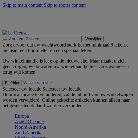
Skip to main content
Skip to footer content
Zomerse buitenmomenten met de BBQ Outdoor Collectie &
Thyme -
Shop Nu
De essentials van Le Creuset -
Ontdek Nu
Nieuwsbrieven: Registreer en bespaar 10%! -
Schrijf je nu in
Zoeken
Verwijder
Zorg ervoor dat uw wachtwoord sterk is, met minimaal 8 tekens,
inclusief een hoofdletter en een speciaal teken.
Uw winkelmandje is leeg op de nieuwe site. Maar maakt u zich
geen zorgen, we bewaren uw winkelmandje hier voor wanneer u
terug wilt komen.
Wissel van site
Blijf hier
Selecteer uw locatie
Selecteer uw locatie
Door uw locatie te veranderen, zal de inhoud van uw winkelwagen
worden verwijderd. Online gekochte artikelen kunnen alleen naar
het geselecteerde land worden verzonden.
Europa
Aziё / Oceaniё
Noord-Amerika
Zuid-Amerika