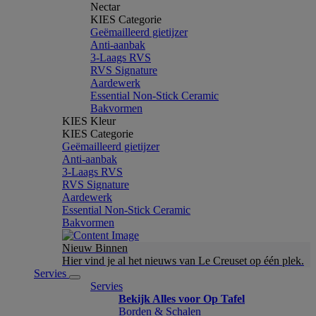
Nectar
KIES Categorie
Geëmailleerd gietijzer
Anti-aanbak
3-Laags RVS
RVS Signature
Aardewerk
Essential Non-Stick Ceramic
Bakvormen
KIES Kleur
KIES Categorie
Geëmailleerd gietijzer
Anti-aanbak
3-Laags RVS
RVS Signature
Aardewerk
Essential Non-Stick Ceramic
Bakvormen
Nieuw Binnen
Hier vind je al het nieuws van Le Creuset op één plek.
Servies
Servies
Bekijk Alles voor Op Tafel
Borden & Schalen