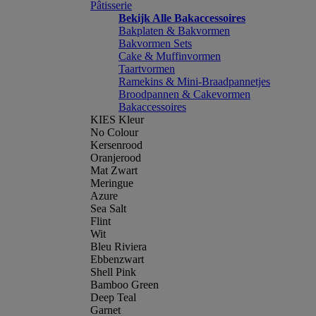
Pâtisserie
Bekijk Alle Bakaccessoires
Bakplaten & Bakvormen
Bakvormen Sets
Cake & Muffinvormen
Taartvormen
Ramekins & Mini-Braadpannetjes
Broodpannen & Cakevormen
Bakaccessoires
KIES Kleur
No Colour
Kersenrood
Oranjerood
Mat Zwart
Meringue
Azure
Sea Salt
Flint
Wit
Bleu Riviera
Ebbenzwart
Shell Pink
Bamboo Green
Deep Teal
Garnet