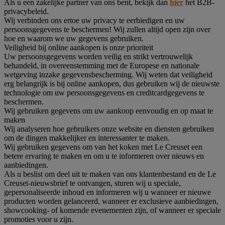
Als u een zakelijke partner van ons bent, bekijk dan
hier
het B2B-
privacybeleid.
Wij verbinden ons ertoe uw privacy te eerbiedigen en uw
persoonsgegevens te beschermen! Wij zullen altijd open zijn over
hoe en waarom we uw gegevens gebruiken.
Veiligheid bij online aankopen is onze prioriteit
Uw persoonsgegevens worden veilig en strikt vertrouwelijk
behandeld, in overeenstemming met de Europese en nationale
wetgeving inzake gegevensbescherming. Wij weten dat veiligheid
erg belangrijk is bij online aankopen, dus gebruiken wij de nieuwste
technologie om uw persoonsgegevens en creditcardgegevens te
beschermen.
Wij gebruiken gegevens om uw aankoop eenvoudig en op maat te
maken
Wij analyseren hoe gebruikers onze website en diensten gebruiken
om de dingen makkelijker en interessanter te maken.
Wij gebruiken gegevens om van het koken met Le Creuset een
betere ervaring te maken en om u te informeren over nieuws en
aanbiedingen.
Als u beslist om deel uit te maken van ons klantenbestand en de Le
Creuset-nieuwsbrief te ontvangen, sturen wij u speciale,
gepersonaliseerde inhoud en informeren wij u wanneer er nieuwe
producten worden gelanceerd, wanneer er exclusieve aanbiedingen,
showcooking- of komende evenementen zijn, of wanneer er speciale
promoties voor u zijn.