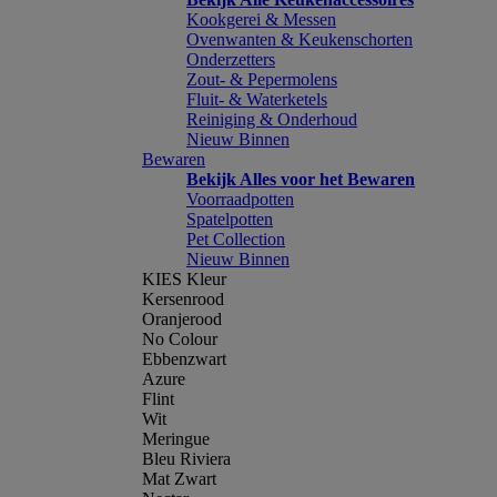
Kookgerei & Messen
Ovenwanten & Keukenschorten
Onderzetters
Zout- & Pepermolens
Fluit- & Waterketels
Reiniging & Onderhoud
Nieuw Binnen
Bewaren
Bekijk Alles voor het Bewaren
Voorraadpotten
Spatelpotten
Pet Collection
Nieuw Binnen
KIES Kleur
Kersenrood
Oranjerood
No Colour
Ebbenzwart
Azure
Flint
Wit
Meringue
Bleu Riviera
Mat Zwart