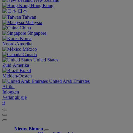
New Zealand
Hong Kong
日本
Taiwan
Malaysia
China
Singapore
Korea
Noord-Amerika
México
Canada
United States
Zuid-Amerika
Brazil
Midden-Oosten
United Arab Emirates
Afrika
Inloggen
Verlanglijstje
0
Nieuw Binnen