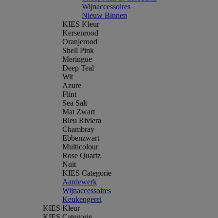
Wijnaccessoires
Nieuw Binnen
KIES Kleur
Kersenrood
Oranjerood
Shell Pink
Meringue
Deep Teal
Wit
Azure
Flint
Sea Salt
Mat Zwart
Bleu Riviera
Chambray
Ebbenzwart
Multicolour
Rose Quartz
Nuit
KIES Categorie
Aardewerk
Wijnaccessoires
Keukengerei
KIES Kleur
KIES Categorie