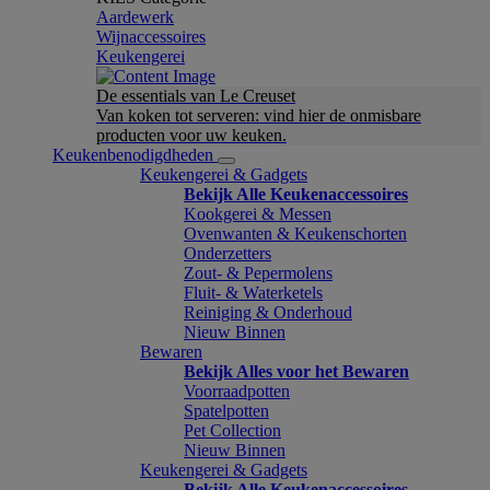
Aardewerk
Wijnaccessoires
Keukengerei
De essentials van Le Creuset
Van koken tot serveren: vind hier de onmisbare
producten voor uw keuken.
Keukenbenodigdheden
Keukengerei & Gadgets
Bekijk Alle Keukenaccessoires
Kookgerei & Messen
Ovenwanten & Keukenschorten
Onderzetters
Zout- & Pepermolens
Fluit- & Waterketels
Reiniging & Onderhoud
Nieuw Binnen
Bewaren
Bekijk Alles voor het Bewaren
Voorraadpotten
Spatelpotten
Pet Collection
Nieuw Binnen
Keukengerei & Gadgets
Bekijk Alle Keukenaccessoires