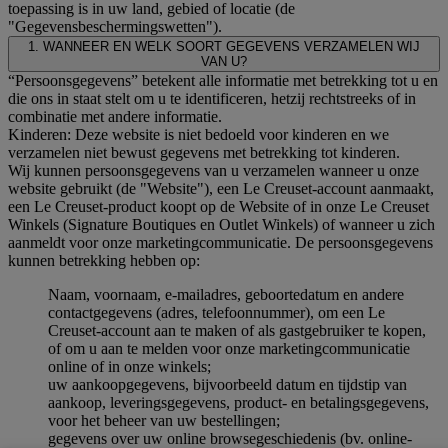
toepassing is in uw land, gebied of locatie (de
"Gegevensbeschermingswetten").
1. WANNEER EN WELK SOORT GEGEVENS VERZAMELEN WIJ
VAN U?
“Persoonsgegevens” betekent alle informatie met betrekking tot u en
die ons in staat stelt om u te identificeren, hetzij rechtstreeks of in
combinatie met andere informatie.
Kinderen: Deze website is niet bedoeld voor kinderen en we
verzamelen niet bewust gegevens met betrekking tot kinderen.
Wij kunnen persoonsgegevens van u verzamelen wanneer u onze
website gebruikt (de "Website"), een Le Creuset-account aanmaakt,
een Le Creuset-product koopt op de Website of in onze Le Creuset
Winkels (Signature Boutiques en Outlet Winkels) of wanneer u zich
aanmeldt voor onze marketingcommunicatie. De persoonsgegevens
kunnen betrekking hebben op:
Naam, voornaam, e-mailadres, geboortedatum en andere
contactgegevens (adres, telefoonnummer), om een Le
Creuset-account aan te maken of als gastgebruiker te kopen,
of om u aan te melden voor onze marketingcommunicatie
online of in onze winkels;
uw aankoopgegevens, bijvoorbeeld datum en tijdstip van
aankoop, leveringsgegevens, product- en betalingsgegevens,
voor het beheer van uw bestellingen;
gegevens over uw online browsegeschiedenis (bv. online-