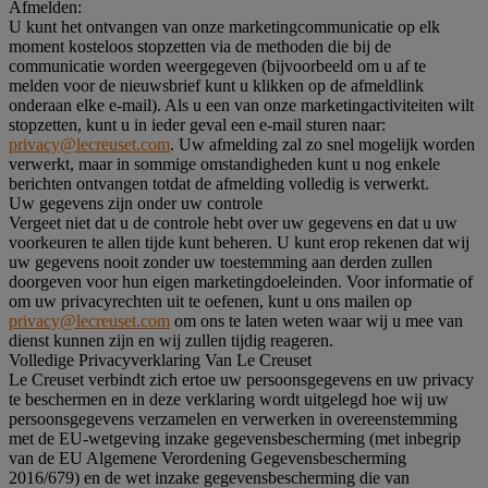
Afmelden:
U kunt het ontvangen van onze marketingcommunicatie op elk
moment kosteloos stopzetten via de methoden die bij de
communicatie worden weergegeven (bijvoorbeeld om u af te
melden voor de nieuwsbrief kunt u klikken op de afmeldlink
onderaan elke e-mail). Als u een van onze marketingactiviteiten wilt
stopzetten, kunt u in ieder geval een e-mail sturen naar:
privacy@lecreuset.com
. Uw afmelding zal zo snel mogelijk worden
verwerkt, maar in sommige omstandigheden kunt u nog enkele
berichten ontvangen totdat de afmelding volledig is verwerkt.
Uw gegevens zijn onder uw controle
Vergeet niet dat u de controle hebt over uw gegevens en dat u uw
voorkeuren te allen tijde kunt beheren. U kunt erop rekenen dat wij
uw gegevens nooit zonder uw toestemming aan derden zullen
doorgeven voor hun eigen marketingdoeleinden. Voor informatie of
om uw privacyrechten uit te oefenen, kunt u ons mailen op
privacy@lecreuset.com
om ons te laten weten waar wij u mee van
dienst kunnen zijn en wij zullen tijdig reageren.
Volledige Privacyverklaring Van Le Creuset
Le Creuset verbindt zich ertoe uw persoonsgegevens en uw privacy
te beschermen en in deze verklaring wordt uitgelegd hoe wij uw
persoonsgegevens verzamelen en verwerken in overeenstemming
met de EU-wetgeving inzake gegevensbescherming (met inbegrip
van de EU Algemene Verordening Gegevensbescherming
2016/679) en de wet inzake gegevensbescherming die van