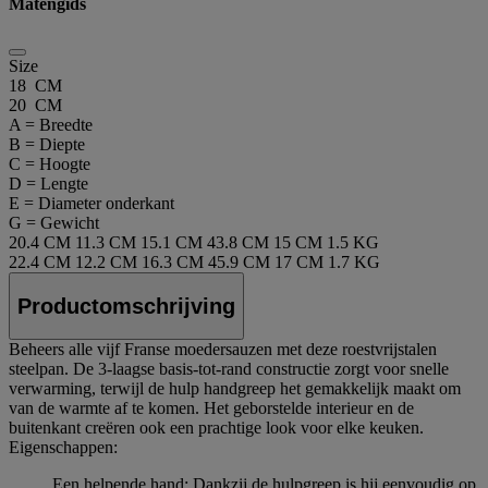
Matengids
Size
18 CM
20 CM
A = Breedte
B = Diepte
C = Hoogte
D = Lengte
E = Diameter onderkant
G = Gewicht
20.4 CM
11.3 CM
15.1 CM
43.8 CM
15 CM
1.5 KG
22.4 CM
12.2 CM
16.3 CM
45.9 CM
17 CM
1.7 KG
Productomschrijving
Beheers alle vijf Franse moedersauzen met deze roestvrijstalen
steelpan. De 3-laagse basis-tot-rand constructie zorgt voor snelle
verwarming, terwijl de hulp handgreep het gemakkelijk maakt om
van de warmte af te komen. Het geborstelde interieur en de
buitenkant creëren ook een prachtige look voor elke keuken.
Eigenschappen:
Een helpende hand: Dankzij de hulpgreep is hij eenvoudig op