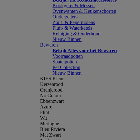
Kookgerei & Messen
Ovenwanten & Keukenschorten
Onderzetters
Zout- & Pepermolens
Fluit- & Waterketels
Reiniging & Onderhoud
Nieuw Binnen
Bewaren
Bekijk Alles voor het Bewaren
Voorraadpotten
Spatelpotten
Pet Collection
Nieuw Binnen
KIES Kleur
Kersenrood
Oranjerood
No Colour
Ebbenzwart
Azure
Flint
Wit
Meringue
Bleu Riviera
Mat Zwart