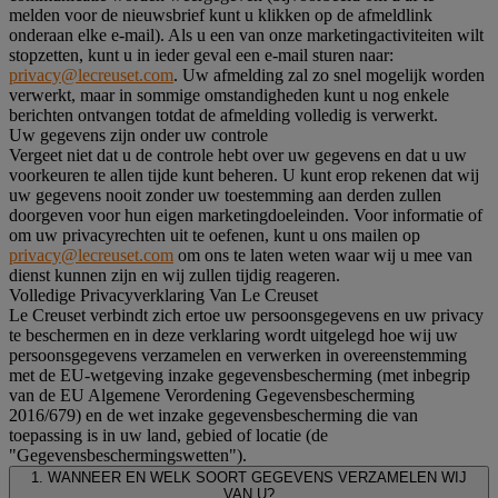
melden voor de nieuwsbrief kunt u klikken op de afmeldlink
onderaan elke e-mail). Als u een van onze marketingactiviteiten wilt
stopzetten, kunt u in ieder geval een e-mail sturen naar:
privacy@lecreuset.com
. Uw afmelding zal zo snel mogelijk worden
verwerkt, maar in sommige omstandigheden kunt u nog enkele
berichten ontvangen totdat de afmelding volledig is verwerkt.
Uw gegevens zijn onder uw controle
Vergeet niet dat u de controle hebt over uw gegevens en dat u uw
voorkeuren te allen tijde kunt beheren. U kunt erop rekenen dat wij
uw gegevens nooit zonder uw toestemming aan derden zullen
doorgeven voor hun eigen marketingdoeleinden. Voor informatie of
om uw privacyrechten uit te oefenen, kunt u ons mailen op
privacy@lecreuset.com
om ons te laten weten waar wij u mee van
dienst kunnen zijn en wij zullen tijdig reageren.
Volledige Privacyverklaring Van Le Creuset
Le Creuset verbindt zich ertoe uw persoonsgegevens en uw privacy
te beschermen en in deze verklaring wordt uitgelegd hoe wij uw
persoonsgegevens verzamelen en verwerken in overeenstemming
met de EU-wetgeving inzake gegevensbescherming (met inbegrip
van de EU Algemene Verordening Gegevensbescherming
2016/679) en de wet inzake gegevensbescherming die van
toepassing is in uw land, gebied of locatie (de
"Gegevensbeschermingswetten").
1. WANNEER EN WELK SOORT GEGEVENS VERZAMELEN WIJ
VAN U?