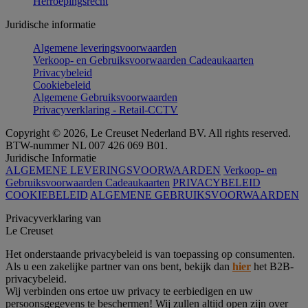
Herroepingsrecht
Juridische informatie
Algemene leveringsvoorwaarden
Verkoop- en Gebruiksvoorwaarden Cadeaukaarten
Privacybeleid
Cookiebeleid
Algemene Gebruiksvoorwaarden
Privacyverklaring - Retail-CCTV
Copyright © 2026, Le Creuset Nederland BV. All rights reserved.
BTW-nummer NL 007 426 069 B01.
Juridische Informatie
ALGEMENE LEVERINGSVOORWAARDEN
Verkoop- en
Gebruiksvoorwaarden Cadeaukaarten
PRIVACYBELEID
COOKIEBELEID
ALGEMENE GEBRUIKSVOORWAARDEN
Privacyverklaring van
Le Creuset
Het onderstaande privacybeleid is van toepassing op consumenten.
Als u een zakelijke partner van ons bent, bekijk dan
hier
het B2B-
privacybeleid.
Wij verbinden ons ertoe uw privacy te eerbiedigen en uw
persoonsgegevens te beschermen! Wij zullen altijd open zijn over