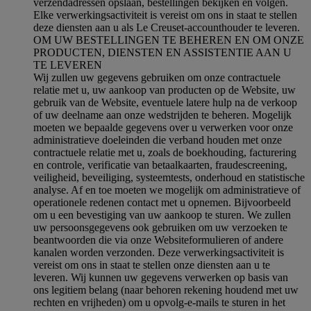
verzendadressen opslaan, bestellingen bekijken en volgen.
Elke verwerkingsactiviteit is vereist om ons in staat te stellen
deze diensten aan u als Le Creuset-accounthouder te leveren.
OM UW BESTELLINGEN TE BEHEREN EN OM ONZE
PRODUCTEN, DIENSTEN EN ASSISTENTIE AAN U
TE LEVEREN
Wij zullen uw gegevens gebruiken om onze contractuele
relatie met u, uw aankoop van producten op de Website, uw
gebruik van de Website, eventuele latere hulp na de verkoop
of uw deelname aan onze wedstrijden te beheren. Mogelijk
moeten we bepaalde gegevens over u verwerken voor onze
administratieve doeleinden die verband houden met onze
contractuele relatie met u, zoals de boekhouding, facturering
en controle, verificatie van betaalkaarten, fraudescreening,
veiligheid, beveiliging, systeemtests, onderhoud en statistische
analyse. Af en toe moeten we mogelijk om administratieve of
operationele redenen contact met u opnemen. Bijvoorbeeld
om u een bevestiging van uw aankoop te sturen. We zullen
uw persoonsgegevens ook gebruiken om uw verzoeken te
beantwoorden die via onze Websiteformulieren of andere
kanalen worden verzonden. Deze verwerkingsactiviteit is
vereist om ons in staat te stellen onze diensten aan u te
leveren. Wij kunnen uw gegevens verwerken op basis van
ons legitiem belang (naar behoren rekening houdend met uw
rechten en vrijheden) om u opvolg-e-mails te sturen in het