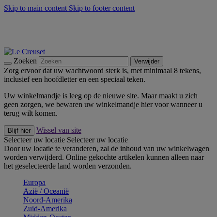
Skip to main content
Skip to footer content
Zomerse buitenmomenten met de BBQ Outdoor Collectie &
Thyme -
Shop Nu
De essentials van Le Creuset -
Ontdek Nu
Nieuwsbrieven: Registreer en bespaar 10%! -
Schrijf je nu in
Zoeken
Verwijder
Zorg ervoor dat uw wachtwoord sterk is, met minimaal 8 tekens,
inclusief een hoofdletter en een speciaal teken.
Uw winkelmandje is leeg op de nieuwe site. Maar maakt u zich
geen zorgen, we bewaren uw winkelmandje hier voor wanneer u
terug wilt komen.
Wissel van site
Blijf hier
Selecteer uw locatie
Selecteer uw locatie
Door uw locatie te veranderen, zal de inhoud van uw winkelwagen
worden verwijderd. Online gekochte artikelen kunnen alleen naar
het geselecteerde land worden verzonden.
Europa
Aziё / Oceaniё
Noord-Amerika
Zuid-Amerika