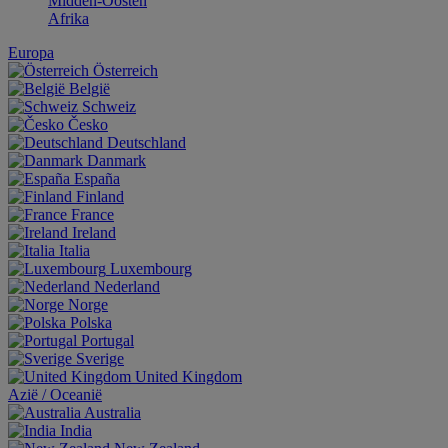
Midden-Oosten
Afrika
Europa
Österreich
België
Schweiz
Česko
Deutschland
Danmark
España
Finland
France
Ireland
Italia
Luxembourg
Nederland
Norge
Polska
Portugal
Sverige
United Kingdom
Aziё / Oceaniё
Australia
India