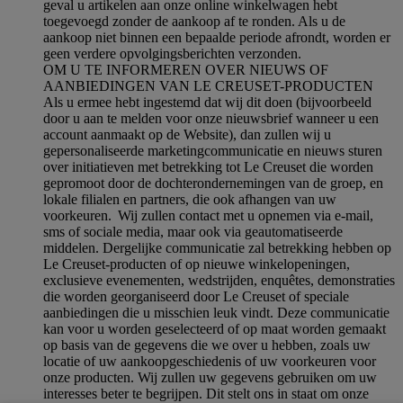
geval u artikelen aan onze online winkelwagen hebt
toegevoegd zonder de aankoop af te ronden. Als u de
aankoop niet binnen een bepaalde periode afrondt, worden er
geen verdere opvolgingsberichten verzonden.
OM U TE INFORMEREN OVER NIEUWS OF
AANBIEDINGEN VAN LE CREUSET-PRODUCTEN
Als u ermee hebt ingestemd dat wij dit doen (bijvoorbeeld
door u aan te melden voor onze nieuwsbrief wanneer u een
account aanmaakt op de Website), dan zullen wij u
gepersonaliseerde marketingcommunicatie en nieuws sturen
over initiatieven met betrekking tot Le Creuset die worden
gepromoot door de dochterondernemingen van de groep, en
lokale filialen en partners, die ook afhangen van uw
voorkeuren. Wij zullen contact met u opnemen via e-mail,
sms of sociale media, maar ook via geautomatiseerde
middelen. Dergelijke communicatie zal betrekking hebben op
Le Creuset-producten of op nieuwe winkelopeningen,
exclusieve evenementen, wedstrijden, enquêtes, demonstraties
die worden georganiseerd door Le Creuset of speciale
aanbiedingen die u misschien leuk vindt. Deze communicatie
kan voor u worden geselecteerd of op maat worden gemaakt
op basis van de gegevens die we over u hebben, zoals uw
locatie of uw aankoopgeschiedenis of uw voorkeuren voor
onze producten. Wij zullen uw gegevens gebruiken om uw
interesses beter te begrijpen. Dit stelt ons in staat om onze