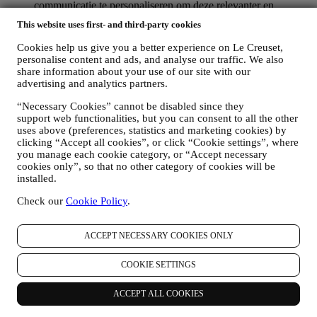
communicatie te personaliseren om deze relevanter en
interessanter te maken. Er zullen geen andere gevolgen zijn.
This website uses first- and third-party cookies
Wij verzamelen ook statistieken over het openen van e-mail
en klikgedrag met behulp van de in de sector gangbare
Cookies help us give you a better experience on Le Creuset,
technologieën om ons te helpen onze nieuwsbrieven te
personalise content and ads, and analyse our traffic. We also
volgen. Deze verwerking is gebaseerd op uw toestemming
share information about your use of our site with our
om gepersonaliseerde marketingcommunicatie van ons te
advertising and analytics partners.
ontvangen. De keuze om aan te melden kan worden
“Necessary Cookies” cannot be disabled since they
uitgeoefend op de plaatsen waar persoonsgegevens worden
support web functionalities, but you can consent to all the other
verzameld door het juiste selectievakje aan te vinken of, als u
uses above (preferences, statistics and marketing cookies) by
een Le Creuset-account heeft, via het Mijn account-gedeelte
clicking “Accept all cookies”, or click “Cookie settings”, where
van de Website.
Afmelden
: U kunt het ontvangen van onze
you manage each cookie category, or “Accept necessary
marketingcommunicatie of updates te allen tijde kosteloos
cookies only”, so that no other category of cookies will be
stopzetten via de methoden die bij de communicatie worden
installed.
weergegeven (om u bijvoorbeeld af te melden voor de
nieuwsbrief kunt u klikken op de afmeldlink onderaan elke e-
Check our
Cookie Policy
.
mail). Als u een Le Creuset account hebt, kunt u eenvoudig
uw marketingvoorkeuren beheren. Als u onze
marketingactiviteiten wilt stopzetten, kunt u in ieder geval een
ACCEPT NECESSARY COOKIES ONLY
e-mail sturen naar
privacy@lecreuset.com
. Wij zullen uw
afmelding zo spoedig mogelijk verwerken, maar in sommige
COOKIE SETTINGS
gevallen kunt u nog enkele berichten ontvangen totdat de
afmelding volledig is verwerkt.
ACCEPT ALL COOKIES
Weet dat wij uw contactgegevens en andere
persoonsgegevens niet doorgeven of verkopen aan andere