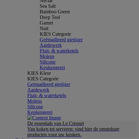
Nectar
Sea Salt
Bamboo Green
Deep Teal
Garnet
Nuit
KIES Categorie
Geëmailleerd gietijzer
Aardewerk
Fluit- & waterketels
Molens
Silicone
Keukengerei
KIES Kleur
KIES Categorie
Geëmailleerd gietijzer
Aardewerk
Fluit- & waterketels
Molens
Silicone
Keukengerei
De essentials van Le Creuset
Van koken tot serveren: vind hier de onmisbare
producten voor uw keuken.