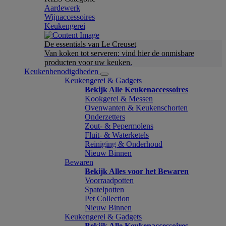
Aardewerk
Wijnaccessoires
Keukengerei
De essentials van Le Creuset
Van koken tot serveren: vind hier de onmisbare
producten voor uw keuken.
Keukenbenodigdheden
Keukengerei & Gadgets
Bekijk Alle Keukenaccessoires
Kookgerei & Messen
Ovenwanten & Keukenschorten
Onderzetters
Zout- & Pepermolens
Fluit- & Waterketels
Reiniging & Onderhoud
Nieuw Binnen
Bewaren
Bekijk Alles voor het Bewaren
Voorraadpotten
Spatelpotten
Pet Collection
Nieuw Binnen
Keukengerei & Gadgets
Bekijk Alle Keukenaccessoires