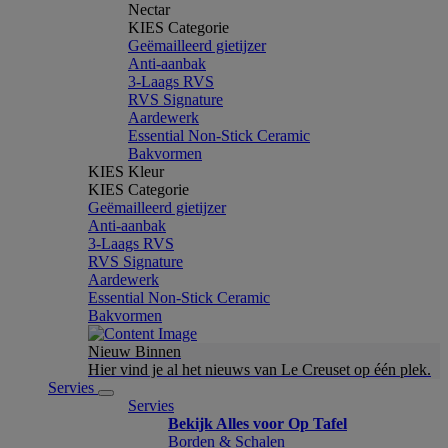
Nectar
KIES Categorie
Geëmailleerd gietijzer
Anti-aanbak
3-Laags RVS
RVS Signature
Aardewerk
Essential Non-Stick Ceramic
Bakvormen
KIES Kleur
KIES Categorie
Geëmailleerd gietijzer
Anti-aanbak
3-Laags RVS
RVS Signature
Aardewerk
Essential Non-Stick Ceramic
Bakvormen
Nieuw Binnen
Hier vind je al het nieuws van Le Creuset op één plek.
Servies
Servies
Bekijk Alles voor Op Tafel
Borden & Schalen