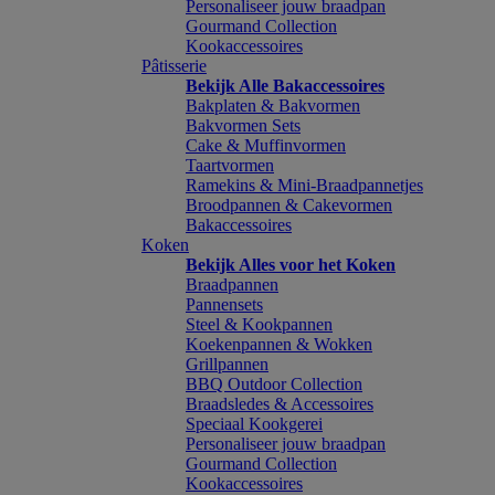
Personaliseer jouw braadpan
Gourmand Collection
Kookaccessoires
Pâtisserie
Bekijk Alle Bakaccessoires
Bakplaten & Bakvormen
Bakvormen Sets
Cake & Muffinvormen
Taartvormen
Ramekins & Mini-Braadpannetjes
Broodpannen & Cakevormen
Bakaccessoires
Koken
Bekijk Alles voor het Koken
Braadpannen
Pannensets
Steel & Kookpannen
Koekenpannen & Wokken
Grillpannen
BBQ Outdoor Collection
Braadsledes & Accessoires
Speciaal Kookgerei
Personaliseer jouw braadpan
Gourmand Collection
Kookaccessoires