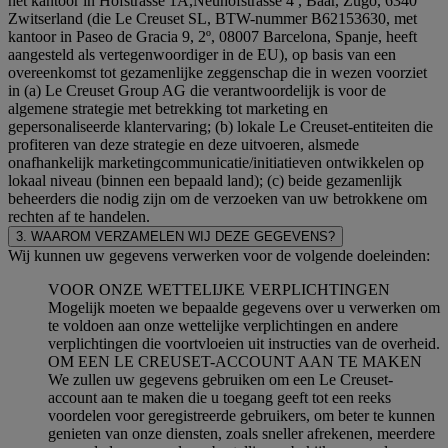
het kantoor in Hofstrasse 1A,Neuhofstrasse 4 , Baar, Zugo, 6340
Zwitserland (die Le Creuset SL, BTW-nummer B62153630, met
kantoor in Paseo de Gracia 9, 2º, 08007 Barcelona, Spanje, heeft
aangesteld als vertegenwoordiger in de EU), op basis van een
overeenkomst tot gezamenlijke zeggenschap die in wezen voorziet
in (a) Le Creuset Group AG die verantwoordelijk is voor de
algemene strategie met betrekking tot marketing en
gepersonaliseerde klantervaring; (b) lokale Le Creuset-entiteiten die
profiteren van deze strategie en deze uitvoeren, alsmede
onafhankelijk marketingcommunicatie/initiatieven ontwikkelen op
lokaal niveau (binnen een bepaald land); (c) beide gezamenlijk
beheerders die nodig zijn om de verzoeken van uw betrokkene om
rechten af te handelen.
3. WAAROM VERZAMELEN WIJ DEZE GEGEVENS?
Wij kunnen uw gegevens verwerken voor de volgende doeleinden:
VOOR ONZE WETTELIJKE VERPLICHTINGEN
Mogelijk moeten we bepaalde gegevens over u verwerken om
te voldoen aan onze wettelijke verplichtingen en andere
verplichtingen die voortvloeien uit instructies van de overheid.
OM EEN LE CREUSET-ACCOUNT AAN TE MAKEN
We zullen uw gegevens gebruiken om een Le Creuset-
account aan te maken die u toegang geeft tot een reeks
voordelen voor geregistreerde gebruikers, om beter te kunnen
genieten van onze diensten, zoals sneller afrekenen, meerdere