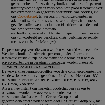
gebruiker bent of niet), door gebruik te maken van logs en/of
traceringstechnologieën zoals “cookies” (voor informatie over
het verzamelen van gegevens door middel van cookies, zie
ons
Cookiebeleid
, ter verbetering van onze diensten en
advertenties, of voor onze statistische analyse; in de meeste
gevallen zullen we u niet kunnen identificeren aan de hand
van deze technische informatie.
uw feedback, verzoeken, klachten, vragen of interacties met
ons (bijvoorbeeld uw berichten, chats, berichten op sociale
media, e-mails of telefoontjes).
De persoonsgegevens die van u worden verzameld wanneer u de
Website gebruikt of anderszins persoonlijk identificeerbare
informatie verstrekt, zijn op die manier beschermd en u hebt de
privacyrechten die in paragraaf 8 hieronder worden uitgelegd.
2. WIE VERZAMELT UW GEGEVENS?
De verwerkingsverantwoordelijke voor de e-commercediensten die
via de website worden aangeboden, is Le Creuset Nederland BV
met statutaire zetel te Le Creuset Nederland BV, Bijster 15, 4817
HZ Breda, Nederland.
Als u ermee instemt om marketingboodschappen van ons te
ontvangen, worden uw gegevens onderdeel van de
consumentendatabase van Le Creuset Group, die als
gegevensbeheerder wordt beheerd door Le Creuset Group AG, met