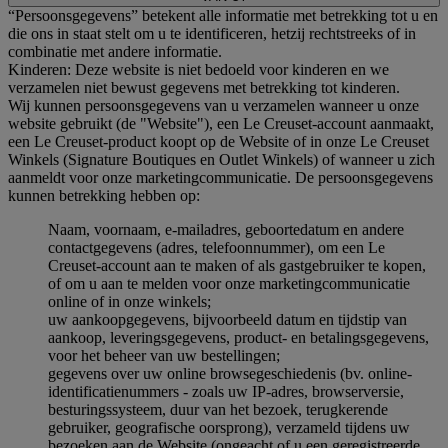
“Persoonsgegevens” betekent alle informatie met betrekking tot u en
die ons in staat stelt om u te identificeren, hetzij rechtstreeks of in
combinatie met andere informatie.
Kinderen: Deze website is niet bedoeld voor kinderen en we
verzamelen niet bewust gegevens met betrekking tot kinderen.
Wij kunnen persoonsgegevens van u verzamelen wanneer u onze
website gebruikt (de "Website"), een Le Creuset-account aanmaakt,
een Le Creuset-product koopt op de Website of in onze Le Creuset
Winkels (Signature Boutiques en Outlet Winkels) of wanneer u zich
aanmeldt voor onze marketingcommunicatie. De persoonsgegevens
kunnen betrekking hebben op:
Naam, voornaam, e-mailadres, geboortedatum en andere
contactgegevens (adres, telefoonnummer), om een Le
Creuset-account aan te maken of als gastgebruiker te kopen,
of om u aan te melden voor onze marketingcommunicatie
online of in onze winkels;
uw aankoopgegevens, bijvoorbeeld datum en tijdstip van
aankoop, leveringsgegevens, product- en betalingsgegevens,
voor het beheer van uw bestellingen;
gegevens over uw online browsegeschiedenis (bv. online-
identificatienummers - zoals uw IP-adres, browserversie,
besturingssysteem, duur van het bezoek, terugkerende
gebruiker, geografische oorsprong), verzameld tijdens uw
bezoeken aan de Website (ongeacht of u een geregistreerde