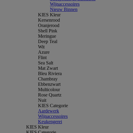
Wijnaccessoires
Nieuw Binnen
KIES Kleur
Kersenrood
Oranjerood
Shell Pink
Meringue
Deep Teal
Wit
Azure
Flint
Sea Salt
Mat Zwart
Bleu Riviera
Chambray
Ebbenzwart
Multicolour
Rose Quartz
Nuit
KIES Categorie
Aardewerk
Wijnaccessoires
Keukengerei
KIES Kleur
KIES Categorie