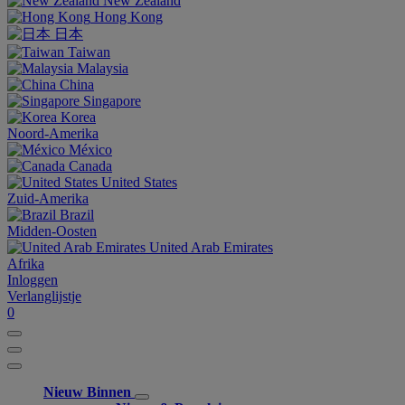
New Zealand
Hong Kong
日本
Taiwan
Malaysia
China
Singapore
Korea
Noord-Amerika
México
Canada
United States
Zuid-Amerika
Brazil
Midden-Oosten
United Arab Emirates
Afrika
Inloggen
Verlanglijstje
0
Nieuw Binnen