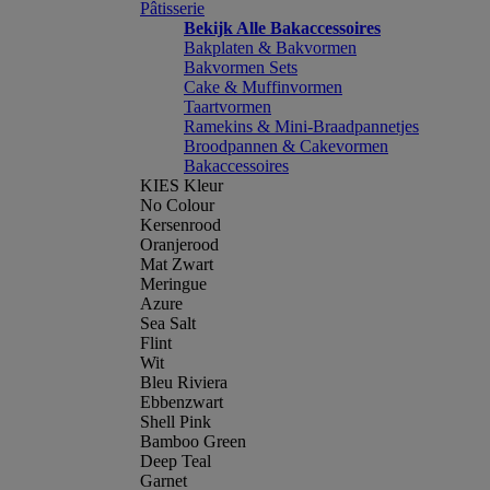
Pâtisserie
Bekijk Alle Bakaccessoires
Bakplaten & Bakvormen
Bakvormen Sets
Cake & Muffinvormen
Taartvormen
Ramekins & Mini-Braadpannetjes
Broodpannen & Cakevormen
Bakaccessoires
KIES Kleur
No Colour
Kersenrood
Oranjerood
Mat Zwart
Meringue
Azure
Sea Salt
Flint
Wit
Bleu Riviera
Ebbenzwart
Shell Pink
Bamboo Green
Deep Teal
Garnet