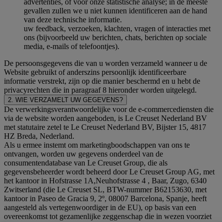
advertenties, of voor onze statistische analyse; in de meeste
gevallen zullen we u niet kunnen identificeren aan de hand
van deze technische informatie.
uw feedback, verzoeken, klachten, vragen of interacties met
ons (bijvoorbeeld uw berichten, chats, berichten op sociale
media, e-mails of telefoontjes).
De persoonsgegevens die van u worden verzameld wanneer u de
Website gebruikt of anderszins persoonlijk identificeerbare
informatie verstrekt, zijn op die manier beschermd en u hebt de
privacyrechten die in paragraaf 8 hieronder worden uitgelegd.
2. WIE VERZAMELT UW GEGEVENS?
De verwerkingsverantwoordelijke voor de e-commercediensten die
via de website worden aangeboden, is Le Creuset Nederland BV
met statutaire zetel te Le Creuset Nederland BV, Bijster 15, 4817
HZ Breda, Nederland.
Als u ermee instemt om marketingboodschappen van ons te
ontvangen, worden uw gegevens onderdeel van de
consumentendatabase van Le Creuset Group, die als
gegevensbeheerder wordt beheerd door Le Creuset Group AG, met
het kantoor in Hofstrasse 1A,Neuhofstrasse 4 , Baar, Zugo, 6340
Zwitserland (die Le Creuset SL, BTW-nummer B62153630, met
kantoor in Paseo de Gracia 9, 2º, 08007 Barcelona, Spanje, heeft
aangesteld als vertegenwoordiger in de EU), op basis van een
overeenkomst tot gezamenlijke zeggenschap die in wezen voorziet