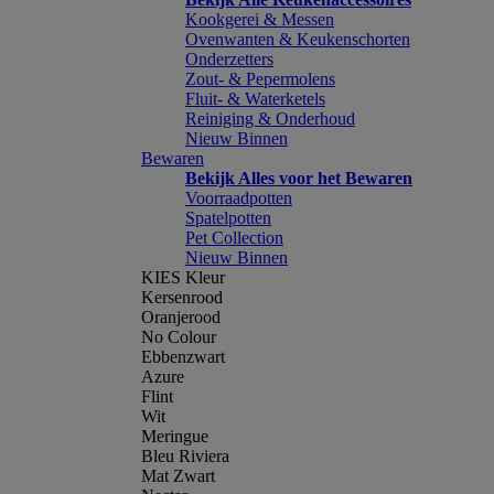
Kookgerei & Messen
Ovenwanten & Keukenschorten
Onderzetters
Zout- & Pepermolens
Fluit- & Waterketels
Reiniging & Onderhoud
Nieuw Binnen
Bewaren
Bekijk Alles voor het Bewaren
Voorraadpotten
Spatelpotten
Pet Collection
Nieuw Binnen
KIES Kleur
Kersenrood
Oranjerood
No Colour
Ebbenzwart
Azure
Flint
Wit
Meringue
Bleu Riviera
Mat Zwart