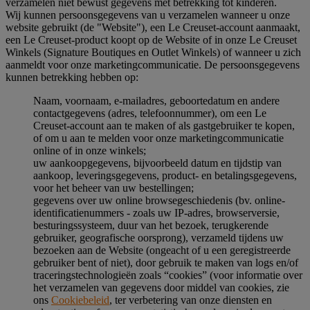
verzamelen niet bewust gegevens met betrekking tot kinderen.
Wij kunnen persoonsgegevens van u verzamelen wanneer u onze
website gebruikt (de "Website"), een Le Creuset-account aanmaakt,
een Le Creuset-product koopt op de Website of in onze Le Creuset
Winkels (Signature Boutiques en Outlet Winkels) of wanneer u zich
aanmeldt voor onze marketingcommunicatie. De persoonsgegevens
kunnen betrekking hebben op:
Naam, voornaam, e-mailadres, geboortedatum en andere
contactgegevens (adres, telefoonnummer), om een Le
Creuset-account aan te maken of als gastgebruiker te kopen,
of om u aan te melden voor onze marketingcommunicatie
online of in onze winkels;
uw aankoopgegevens, bijvoorbeeld datum en tijdstip van
aankoop, leveringsgegevens, product- en betalingsgegevens,
voor het beheer van uw bestellingen;
gegevens over uw online browsegeschiedenis (bv. online-
identificatienummers - zoals uw IP-adres, browserversie,
besturingssysteem, duur van het bezoek, terugkerende
gebruiker, geografische oorsprong), verzameld tijdens uw
bezoeken aan de Website (ongeacht of u een geregistreerde
gebruiker bent of niet), door gebruik te maken van logs en/of
traceringstechnologieën zoals “cookies” (voor informatie over
het verzamelen van gegevens door middel van cookies, zie
ons
Cookiebeleid
, ter verbetering van onze diensten en