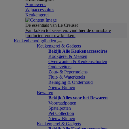
Aardewerk
Wijnaccessoires
Keukengerei
De essentials van Le Creuset
Van koken tot serveren: vind hier de onmisbare
producten voor uw keuken.
Keukenbenodigdheden
Keukengerei & Gadgets
Bekijk Alle Keukenaccessoires
Kookgerei & Messen
Ovenwanten & Keukenschorten
Onderzetters
Zout- & Pepermolens
Fluit- & Waterketels
Reiniging & Onderhoud
Nieuw Binnen
Bewaren
Bekijk Alles voor het Bewaren
Voorraadpotten
Spatelpotten
Pet Collection
Nieuw Binnen
Keukengerei & Gadgets
Bekijk Alle Keukenaccessoires