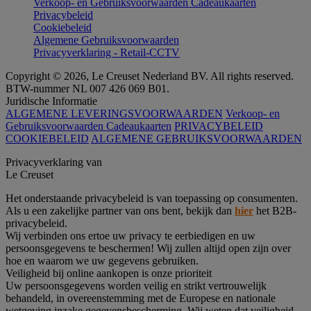
Verkoop- en Gebruiksvoorwaarden Cadeaukaarten
Privacybeleid
Cookiebeleid
Algemene Gebruiksvoorwaarden
Privacyverklaring - Retail-CCTV
Copyright © 2026, Le Creuset Nederland BV. All rights reserved.
BTW-nummer NL 007 426 069 B01.
Juridische Informatie
ALGEMENE LEVERINGSVOORWAARDEN
Verkoop- en
Gebruiksvoorwaarden Cadeaukaarten
PRIVACYBELEID
COOKIEBELEID
ALGEMENE GEBRUIKSVOORWAARDEN
Privacyverklaring van
Le Creuset
Het onderstaande privacybeleid is van toepassing op consumenten.
Als u een zakelijke partner van ons bent, bekijk dan
hier
het B2B-
privacybeleid.
Wij verbinden ons ertoe uw privacy te eerbiedigen en uw
persoonsgegevens te beschermen! Wij zullen altijd open zijn over
hoe en waarom we uw gegevens gebruiken.
Veiligheid bij online aankopen is onze prioriteit
Uw persoonsgegevens worden veilig en strikt vertrouwelijk
behandeld, in overeenstemming met de Europese en nationale
wetgeving inzake gegevensbescherming. Wij weten dat veiligheid