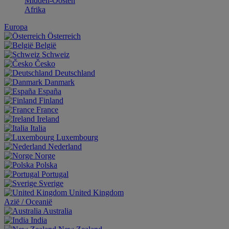
Midden-Oosten
Afrika
Europa
Österreich
België
Schweiz
Česko
Deutschland
Danmark
España
Finland
France
Ireland
Italia
Luxembourg
Nederland
Norge
Polska
Portugal
Sverige
United Kingdom
Aziё / Oceaniё
Australia
India