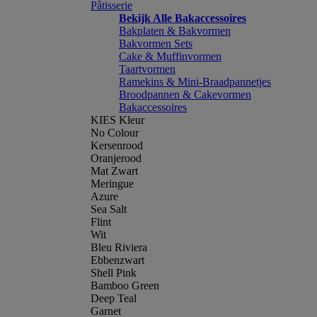
Pâtisserie
Bekijk Alle Bakaccessoires
Bakplaten & Bakvormen
Bakvormen Sets
Cake & Muffinvormen
Taartvormen
Ramekins & Mini-Braadpannetjes
Broodpannen & Cakevormen
Bakaccessoires
KIES Kleur
No Colour
Kersenrood
Oranjerood
Mat Zwart
Meringue
Azure
Sea Salt
Flint
Wit
Bleu Riviera
Ebbenzwart
Shell Pink
Bamboo Green
Deep Teal
Garnet