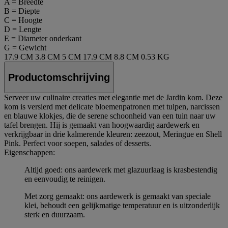
A = Breedte
B = Diepte
C = Hoogte
D = Lengte
E = Diameter onderkant
G = Gewicht
17.9 CM
3.8 CM
5 CM
17.9 CM
8.8 CM
0.53 KG
Productomschrijving
Serveer uw culinaire creaties met elegantie met de Jardin kom. Deze
kom is versierd met delicate bloemenpatronen met tulpen, narcissen
en blauwe klokjes, die de serene schoonheid van een tuin naar uw
tafel brengen. Hij is gemaakt van hoogwaardig aardewerk en
verkrijgbaar in drie kalmerende kleuren: zeezout, Meringue en Shell
Pink. Perfect voor soepen, salades of desserts.
Eigenschappen:
Altijd goed: ons aardewerk met glazuurlaag is krasbestendig
en eenvoudig te reinigen.
Met zorg gemaakt: ons aardewerk is gemaakt van speciale
klei, behoudt een gelijkmatige temperatuur en is uitzonderlijk
sterk en duurzaam.