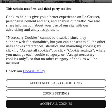
in (a) Le Creuset Group AG die verantwoordelijk is voor de
algemene strategie met betrekking tot marketing en
This website uses first- and third-party cookies
gepersonaliseerde klantervaring; (b) lokale Le Creuset-entiteiten die
profiteren van deze strategie en deze uitvoeren, alsmede
Cookies help us give you a better experience on Le Creuset,
onafhankelijk marketingcommunicatie/initiatieven ontwikkelen op
personalise content and ads, and analyse our traffic. We also
lokaal niveau (binnen een bepaald land); (c) beide gezamenlijk
share information about your use of our site with our
beheerders die nodig zijn om de verzoeken van uw betrokkene om
advertising and analytics partners.
rechten af te handelen.
“Necessary Cookies” cannot be disabled since they
3. WAAROM VERZAMELEN WIJ DEZE GEGEVENS?
support web functionalities, but you can consent to all the other
Wij kunnen uw gegevens verwerken voor de volgende doeleinden:
uses above (preferences, statistics and marketing cookies) by
clicking “Accept all cookies”, or click “Cookie settings”, where
VOOR ONZE WETTELIJKE VERPLICHTINGEN
you manage each cookie category, or “Accept necessary
Mogelijk moeten we bepaalde gegevens over u verwerken om
cookies only”, so that no other category of cookies will be
te voldoen aan onze wettelijke verplichtingen en andere
installed.
verplichtingen die voortvloeien uit instructies van de overheid.
OM EEN LE CREUSET-ACCOUNT AAN TE MAKEN
Check our
Cookie Policy
.
We zullen uw gegevens gebruiken om een Le Creuset-
account aan te maken die u toegang geeft tot een reeks
voordelen voor geregistreerde gebruikers, om beter te kunnen
ACCEPT NECESSARY COOKIES ONLY
genieten van onze diensten, zoals sneller afrekenen, meerdere
verzendadressen opslaan, bestellingen bekijken en volgen.
COOKIE SETTINGS
Elke verwerkingsactiviteit is vereist om ons in staat te stellen
deze diensten aan u als Le Creuset-accounthouder te leveren.
ACCEPT ALL COOKIES
OM UW BESTELLINGEN TE BEHEREN EN OM ONZE
PRODUCTEN, DIENSTEN EN ASSISTENTIE AAN U