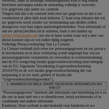
verwerkt, maar in sommige omstandigheden kunt u nog enkele
berichten ontvangen totdat de afmelding volledig is verwerkt.
Uw gegevens zijn onder uw controle
Vergeet niet dat u de controle hebt over uw gegevens en dat u uw
voorkeuren te allen tijde kunt beheren. U kunt erop rekenen dat wij
uw gegevens nooit zonder uw toestemming aan derden zullen
doorgeven voor hun eigen marketingdoeleinden. Voor informatie of
om uw privacyrechten uit te oefenen, kunt u ons mailen op
privacy@lecreuset.com
om ons te laten weten waar wij u mee van
dienst kunnen zijn en wij zullen tijdig reageren.
Volledige Privacyverklaring Van Le Creuset
Le Creuset verbindt zich ertoe uw persoonsgegevens en uw privacy
te beschermen en in deze verklaring wordt uitgelegd hoe wij uw
persoonsgegevens verzamelen en verwerken in overeenstemming
met de EU-wetgeving inzake gegevensbescherming (met inbegrip
van de EU Algemene Verordening Gegevensbescherming
2016/679) en de wet inzake gegevensbescherming die van
toepassing is in uw land, gebied of locatie (de
"Gegevensbeschermingswetten").
1. WANNEER EN WELK SOORT GEGEVENS VERZAMELEN WIJ
VAN U?
“Persoonsgegevens” betekent alle informatie met betrekking tot u en
die ons in staat stelt om u te identificeren, hetzij rechtstreeks of in
combinatie met andere informatie.
Kinderen: Deze website is niet bedoeld voor kinderen en we