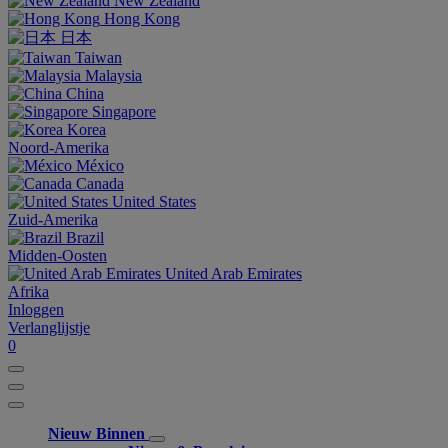
New Zealand
Hong Kong
日本
Taiwan
Malaysia
China
Singapore
Korea
Noord-Amerika
México
Canada
United States
Zuid-Amerika
Brazil
Midden-Oosten
United Arab Emirates
Afrika
Inloggen
Verlanglijstje
0
Nieuw Binnen