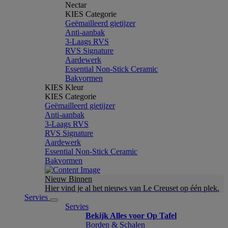
Nectar
KIES Categorie
Geëmailleerd gietijzer
Anti-aanbak
3-Laags RVS
RVS Signature
Aardewerk
Essential Non-Stick Ceramic
Bakvormen
KIES Kleur
KIES Categorie
Geëmailleerd gietijzer
Anti-aanbak
3-Laags RVS
RVS Signature
Aardewerk
Essential Non-Stick Ceramic
Bakvormen
Nieuw Binnen
Hier vind je al het nieuws van Le Creuset op één plek.
Servies
Servies
Bekijk Alles voor Op Tafel
Borden & Schalen