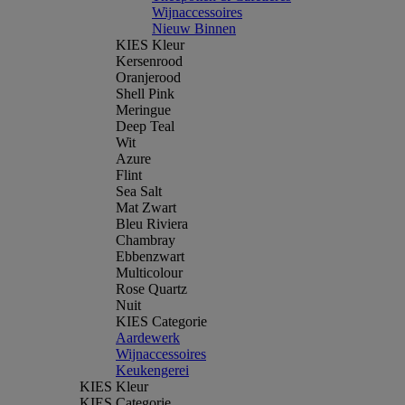
Wijnaccessoires
Nieuw Binnen
KIES Kleur
Kersenrood
Oranjerood
Shell Pink
Meringue
Deep Teal
Wit
Azure
Flint
Sea Salt
Mat Zwart
Bleu Riviera
Chambray
Ebbenzwart
Multicolour
Rose Quartz
Nuit
KIES Categorie
Aardewerk
Wijnaccessoires
Keukengerei
KIES Kleur
KIES Categorie