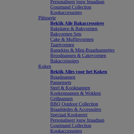
Personaliseer jouw braadpan
Gourmand Collection
Kookaccessoires
Pâtisserie
Bekijk Alle Bakaccessoires
Bakplaten & Bakvormen
Bakvormen Sets
Cake & Muffinvormen
Taartvormen
Ramekins & Mini-Braadpannetjes
Broodpannen & Cakevormen
Bakaccessoires
Koken
Bekijk Alles voor het Koken
Braadpannen
Pannensets
Steel & Kookpannen
Koekenpannen & Wokken
Grillpannen
BBQ Outdoor Collection
Braadsledes & Accessoires
Speciaal Kookgerei
Personaliseer jouw braadpan
Gourmand Collection
Kookaccessoires