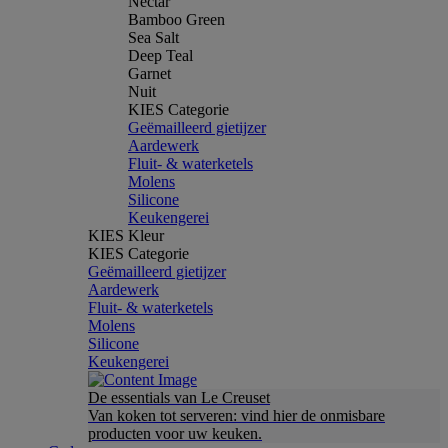
Nectar
Bamboo Green
Sea Salt
Deep Teal
Garnet
Nuit
KIES Categorie
Geëmailleerd gietijzer
Aardewerk
Fluit- & waterketels
Molens
Silicone
Keukengerei
KIES Kleur
KIES Categorie
Geëmailleerd gietijzer
Aardewerk
Fluit- & waterketels
Molens
Silicone
Keukengerei
De essentials van Le Creuset
Van koken tot serveren: vind hier de onmisbare
producten voor uw keuken.