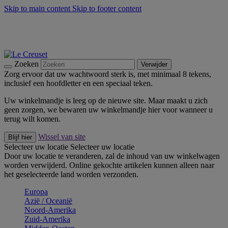
Skip to main content
Skip to footer content
Zomerse buitenmomenten met de BBQ Outdoor Collectie &
Thyme -
Shop Nu
De essentials van Le Creuset -
Ontdek Nu
Nieuwsbrieven: Registreer en bespaar 10%! -
Schrijf je nu in
Zoeken
Verwijder
Zorg ervoor dat uw wachtwoord sterk is, met minimaal 8 tekens,
inclusief een hoofdletter en een speciaal teken.
Uw winkelmandje is leeg op de nieuwe site. Maar maakt u zich
geen zorgen, we bewaren uw winkelmandje hier voor wanneer u
terug wilt komen.
Wissel van site
Blijf hier
Selecteer uw locatie
Selecteer uw locatie
Door uw locatie te veranderen, zal de inhoud van uw winkelwagen
worden verwijderd. Online gekochte artikelen kunnen alleen naar
het geselecteerde land worden verzonden.
Europa
Aziё / Oceaniё
Noord-Amerika
Zuid-Amerika