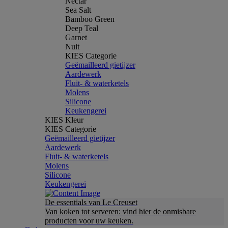
Nectar
Sea Salt
Bamboo Green
Deep Teal
Garnet
Nuit
KIES Categorie
Geëmailleerd gietijzer
Aardewerk
Fluit- & waterketels
Molens
Silicone
Keukengerei
KIES Kleur
KIES Categorie
Geëmailleerd gietijzer
Aardewerk
Fluit- & waterketels
Molens
Silicone
Keukengerei
De essentials van Le Creuset
Van koken tot serveren: vind hier de onmisbare
producten voor uw keuken.