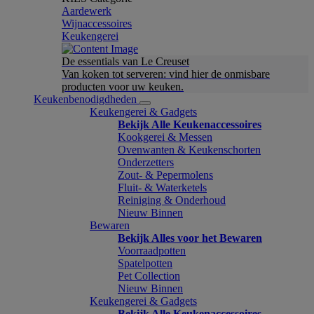
Aardewerk
Wijnaccessoires
Keukengerei
De essentials van Le Creuset
Van koken tot serveren: vind hier de onmisbare
producten voor uw keuken.
Keukenbenodigdheden
Keukengerei & Gadgets
Bekijk Alle Keukenaccessoires
Kookgerei & Messen
Ovenwanten & Keukenschorten
Onderzetters
Zout- & Pepermolens
Fluit- & Waterketels
Reiniging & Onderhoud
Nieuw Binnen
Bewaren
Bekijk Alles voor het Bewaren
Voorraadpotten
Spatelpotten
Pet Collection
Nieuw Binnen
Keukengerei & Gadgets
Bekijk Alle Keukenaccessoires