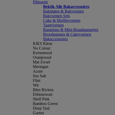
Pâtisserie
Bekijk Alle Bakaccessoires
Bakplaten & Bakvormen
Bakvormen Sets
Cake & Muffinvormen
Taartvormen
Ramekins & Mini-Braadpannetjes
Broodpannen & Cakevormen
Bakaccessoires
KIES Kleur
No Colour
Kersenrood
Oranjerood
Mat Zwart
Meringue
Azure
Sea Salt
Flint
Wit
Bleu Riviera
Ebbenzwart
Shell Pink
Bamboo Green
Deep Teal
Garnet