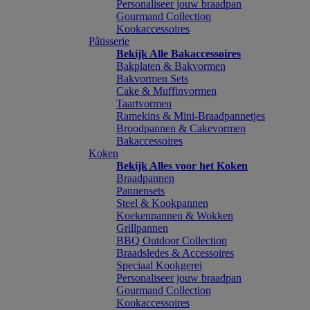
Personaliseer jouw braadpan
Gourmand Collection
Kookaccessoires
Pâtisserie
Bekijk Alle Bakaccessoires
Bakplaten & Bakvormen
Bakvormen Sets
Cake & Muffinvormen
Taartvormen
Ramekins & Mini-Braadpannetjes
Broodpannen & Cakevormen
Bakaccessoires
Koken
Bekijk Alles voor het Koken
Braadpannen
Pannensets
Steel & Kookpannen
Koekenpannen & Wokken
Grillpannen
BBQ Outdoor Collection
Braadsledes & Accessoires
Speciaal Kookgerei
Personaliseer jouw braadpan
Gourmand Collection
Kookaccessoires