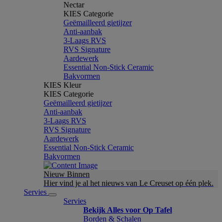
Nectar
KIES Categorie
Geëmailleerd gietijzer
Anti-aanbak
3-Laags RVS
RVS Signature
Aardewerk
Essential Non-Stick Ceramic
Bakvormen
KIES Kleur
KIES Categorie
Geëmailleerd gietijzer
Anti-aanbak
3-Laags RVS
RVS Signature
Aardewerk
Essential Non-Stick Ceramic
Bakvormen
Nieuw Binnen
Hier vind je al het nieuws van Le Creuset op één plek.
Servies
Servies
Bekijk Alles voor Op Tafel
Borden & Schalen