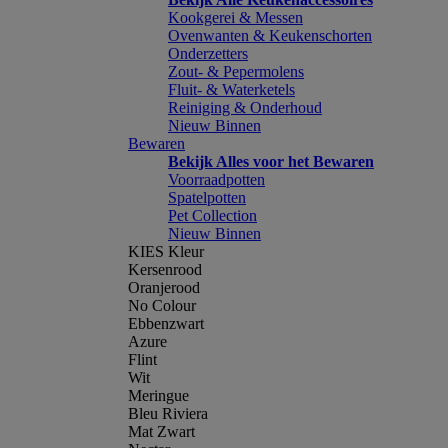
Kookgerei & Messen
Ovenwanten & Keukenschorten
Onderzetters
Zout- & Pepermolens
Fluit- & Waterketels
Reiniging & Onderhoud
Nieuw Binnen
Bewaren
Bekijk Alles voor het Bewaren
Voorraadpotten
Spatelpotten
Pet Collection
Nieuw Binnen
KIES Kleur
Kersenrood
Oranjerood
No Colour
Ebbenzwart
Azure
Flint
Wit
Meringue
Bleu Riviera
Mat Zwart