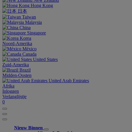
New Zealand
Hong Kong
日本
Taiwan
Malaysia
China
Singapore
Korea
Noord-Amerika
México
Canada
United States
Zuid-Amerika
Brazil
Midden-Oosten
United Arab Emirates
Afrika
Inloggen
Verlanglijstje
0
Nieuw Binnen