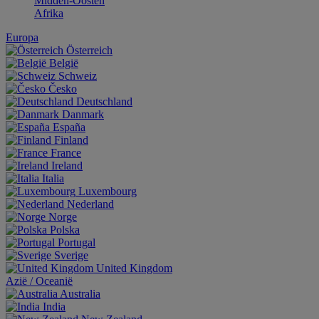
Midden-Oosten
Afrika
Europa
Österreich
België
Schweiz
Česko
Deutschland
Danmark
España
Finland
France
Ireland
Italia
Luxembourg
Nederland
Norge
Polska
Portugal
Sverige
United Kingdom
Aziё / Oceaniё
Australia
India