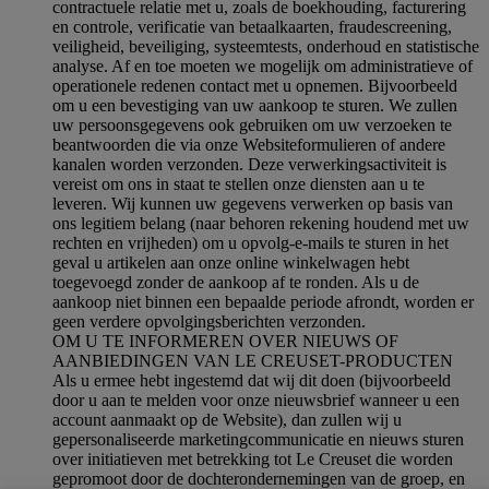
contractuele relatie met u, zoals de boekhouding, facturering
en controle, verificatie van betaalkaarten, fraudescreening,
veiligheid, beveiliging, systeemtests, onderhoud en statistische
analyse. Af en toe moeten we mogelijk om administratieve of
operationele redenen contact met u opnemen. Bijvoorbeeld
om u een bevestiging van uw aankoop te sturen. We zullen
uw persoonsgegevens ook gebruiken om uw verzoeken te
beantwoorden die via onze Websiteformulieren of andere
kanalen worden verzonden. Deze verwerkingsactiviteit is
vereist om ons in staat te stellen onze diensten aan u te
leveren. Wij kunnen uw gegevens verwerken op basis van
ons legitiem belang (naar behoren rekening houdend met uw
rechten en vrijheden) om u opvolg-e-mails te sturen in het
geval u artikelen aan onze online winkelwagen hebt
toegevoegd zonder de aankoop af te ronden. Als u de
aankoop niet binnen een bepaalde periode afrondt, worden er
geen verdere opvolgingsberichten verzonden.
OM U TE INFORMEREN OVER NIEUWS OF
AANBIEDINGEN VAN LE CREUSET-PRODUCTEN
Als u ermee hebt ingestemd dat wij dit doen (bijvoorbeeld
door u aan te melden voor onze nieuwsbrief wanneer u een
account aanmaakt op de Website), dan zullen wij u
gepersonaliseerde marketingcommunicatie en nieuws sturen
over initiatieven met betrekking tot Le Creuset die worden
gepromoot door de dochterondernemingen van de groep, en