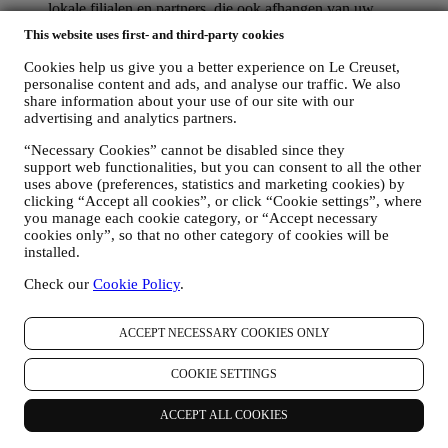
lokale filialen en partners, die ook afhangen van uw
voorkeuren. Wij zullen contact met u opnemen via e-mail,
This website uses first- and third-party cookies
sms of sociale media, maar ook via geautomatiseerde
middelen. Dergelijke communicatie zal betrekking hebben op
Cookies help us give you a better experience on Le Creuset,
Le Creuset-producten of op nieuwe winkelopeningen,
personalise content and ads, and analyse our traffic. We also
exclusieve evenementen, wedstrijden, enquêtes, demonstraties
share information about your use of our site with our
die worden georganiseerd door Le Creuset of speciale
advertising and analytics partners.
aanbiedingen die u misschien leuk vindt. Deze communicatie
“Necessary Cookies” cannot be disabled since they
kan voor u worden geselecteerd of op maat worden gemaakt
support web functionalities, but you can consent to all the other
op basis van de gegevens die we over u hebben, zoals uw
uses above (preferences, statistics and marketing cookies) by
locatie of uw aankoopgeschiedenis of uw voorkeuren voor
clicking “Accept all cookies”, or click “Cookie settings”, where
onze producten. Wij zullen uw gegevens gebruiken om uw
you manage each cookie category, or “Accept necessary
interesses beter te begrijpen. Dit stelt ons in staat om onze
cookies only”, so that no other category of cookies will be
communicatie te personaliseren om deze relevanter en
installed.
interessanter te maken. Er zullen geen andere gevolgen zijn.
Wij verzamelen ook statistieken over het openen van e-mail
Check our
Cookie Policy
.
en klikgedrag met behulp van de in de sector gangbare
technologieën om ons te helpen onze nieuwsbrieven te
volgen. Deze verwerking is gebaseerd op uw toestemming
ACCEPT NECESSARY COOKIES ONLY
om gepersonaliseerde marketingcommunicatie van ons te
ontvangen. De keuze om aan te melden kan worden
COOKIE SETTINGS
uitgeoefend op de plaatsen waar persoonsgegevens worden
verzameld door het juiste selectievakje aan te vinken of, als u
ACCEPT ALL COOKIES
een Le Creuset-account heeft, via het Mijn account-gedeelte
van de Website.
Afmelden
: U kunt het ontvangen van onze