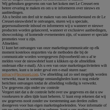
Wij gebruiken gegevens om van het koken met Le Creuset een
betere ervaring te maken en om u te informeren over nieuws en
aanbiedingen.
Als u beslist om deel uit te maken van ons klantenbestand en de Le
Creuset-nieuwsbrief te ontvangen, sturen wij u speciale,
gepersonaliseerde inhoud en informeren wij u wanneer er nieuwe
producten worden gelanceerd, wanneer er exclusieve aanbiedingen,
showcooking- of komende evenementen zijn, of wanneer er speciale
promoties voor u zijn.
Afmelden:
U kunt het ontvangen van onze marketingcommunicatie op elk
moment kosteloos stopzetten via de methoden die bij de
communicatie worden weergegeven (bijvoorbeeld om u af te
melden voor de nieuwsbrief kunt u klikken op de afmeldlink
onderaan elke e-mail). Als u een van onze marketingactiviteiten wilt
stopzetten, kunt u in ieder geval een e-mail sturen naar:
privacy@lecreuset.com
. Uw afmelding zal zo snel mogelijk worden
verwerkt, maar in sommige omstandigheden kunt u nog enkele
berichten ontvangen totdat de afmelding volledig is verwerkt.
Uw gegevens zijn onder uw controle
Vergeet niet dat u de controle hebt over uw gegevens en dat u uw
voorkeuren te allen tijde kunt beheren. U kunt erop rekenen dat wij
uw gegevens nooit zonder uw toestemming aan derden zullen
doorgeven voor hun eigen marketingdoeleinden. Voor informatie of
om uw privacyrechten uit te oefenen, kunt u ons mailen op