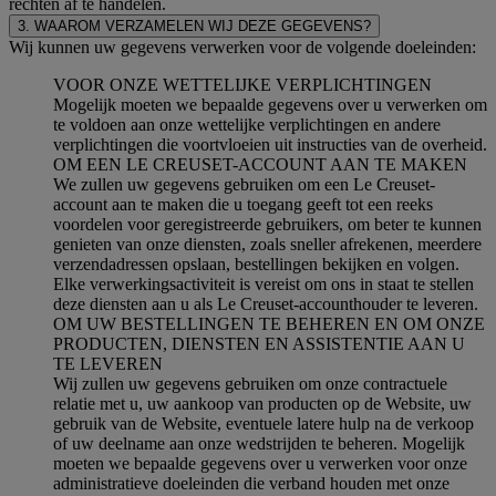
rechten af te handelen.
3. WAAROM VERZAMELEN WIJ DEZE GEGEVENS?
Wij kunnen uw gegevens verwerken voor de volgende doeleinden:
VOOR ONZE WETTELIJKE VERPLICHTINGEN
Mogelijk moeten we bepaalde gegevens over u verwerken om
te voldoen aan onze wettelijke verplichtingen en andere
verplichtingen die voortvloeien uit instructies van de overheid.
OM EEN LE CREUSET-ACCOUNT AAN TE MAKEN
We zullen uw gegevens gebruiken om een Le Creuset-
account aan te maken die u toegang geeft tot een reeks
voordelen voor geregistreerde gebruikers, om beter te kunnen
genieten van onze diensten, zoals sneller afrekenen, meerdere
verzendadressen opslaan, bestellingen bekijken en volgen.
Elke verwerkingsactiviteit is vereist om ons in staat te stellen
deze diensten aan u als Le Creuset-accounthouder te leveren.
OM UW BESTELLINGEN TE BEHEREN EN OM ONZE
PRODUCTEN, DIENSTEN EN ASSISTENTIE AAN U
TE LEVEREN
Wij zullen uw gegevens gebruiken om onze contractuele
relatie met u, uw aankoop van producten op de Website, uw
gebruik van de Website, eventuele latere hulp na de verkoop
of uw deelname aan onze wedstrijden te beheren. Mogelijk
moeten we bepaalde gegevens over u verwerken voor onze
administratieve doeleinden die verband houden met onze