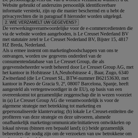
Website gebruikt of anderszins persoonlijk identificeerbare
informatie verstrekt, zijn op die manier beschermd en u hebt de
privacyrechten die in paragraaf 8 hieronder worden uitgelegd.
2. WIE VERZAMELT UW GEGEVENS?
De verwerkingsverantwoordelijke voor de e-commercediensten die
via de website worden aangeboden, is Le Creuset Nederland BV
met statutaire zetel te Le Creuset Nederland BV, Bijster 15, 4817
HZ Breda, Nederland.
Als u ermee instemt om marketingboodschappen van ons te
ontvangen, worden uw gegevens onderdeel van de
consumentendatabase van Le Creuset Group, die als
gegevensbeheerder wordt beheerd door Le Creuset Group AG, met
het kantoor in Hofstrasse 1A,Neuhofstrasse 4 , Baar, Zugo, 6340
Zwitserland (die Le Creuset SL, BTW-nummer B62153630, met
kantoor in Paseo de Gracia 9, 2º, 08007 Barcelona, Spanje, heeft
aangesteld als vertegenwoordiger in de EU), op basis van een
overeenkomst tot gezamenlijke zeggenschap die in wezen voorziet
in (a) Le Creuset Group AG die verantwoordelijk is voor de
algemene strategie met betrekking tot marketing en
gepersonaliseerde klantervaring; (b) lokale Le Creuset-entiteiten die
profiteren van deze strategie en deze uitvoeren, alsmede
onafhankelijk marketingcommunicatie/initiatieven ontwikkelen op
lokaal niveau (binnen een bepaald land); (c) beide gezamenlijk
beheerders die nodig zijn om de verzoeken van uw betrokkene om