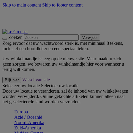
Skip to main content
Skip to footer content
Zomerse buitenmomenten met de BBQ Outdoor Collectie &
Thyme -
Shop Nu
De essentials van Le Creuset -
Ontdek Nu
Nieuwsbrieven: Registreer en bespaar 10%! -
Schrijf je nu in
Zoeken
Verwijder
Zorg ervoor dat uw wachtwoord sterk is, met minimaal 8 tekens,
inclusief een hoofdletter en een speciaal teken.
Uw winkelmandje is leeg op de nieuwe site. Maar maakt u zich
geen zorgen, we bewaren uw winkelmandje hier voor wanneer u
terug wilt komen.
Wissel van site
Blijf hier
Selecteer uw locatie
Selecteer uw locatie
Door uw locatie te veranderen, zal de inhoud van uw winkelwagen
worden verwijderd. Online gekochte artikelen kunnen alleen naar
het geselecteerde land worden verzonden.
Europa
Aziё / Oceaniё
Noord-Amerika
Zuid-Amerika