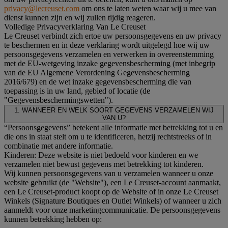
privacy@lecreuset.com
om ons te laten weten waar wij u mee van
dienst kunnen zijn en wij zullen tijdig reageren.
Volledige Privacyverklaring Van Le Creuset
Le Creuset verbindt zich ertoe uw persoonsgegevens en uw privacy
te beschermen en in deze verklaring wordt uitgelegd hoe wij uw
persoonsgegevens verzamelen en verwerken in overeenstemming
met de EU-wetgeving inzake gegevensbescherming (met inbegrip
van de EU Algemene Verordening Gegevensbescherming
2016/679) en de wet inzake gegevensbescherming die van
toepassing is in uw land, gebied of locatie (de
"Gegevensbeschermingswetten").
1. WANNEER EN WELK SOORT GEGEVENS VERZAMELEN WIJ
VAN U?
“Persoonsgegevens” betekent alle informatie met betrekking tot u en
die ons in staat stelt om u te identificeren, hetzij rechtstreeks of in
combinatie met andere informatie.
Kinderen: Deze website is niet bedoeld voor kinderen en we
verzamelen niet bewust gegevens met betrekking tot kinderen.
Wij kunnen persoonsgegevens van u verzamelen wanneer u onze
website gebruikt (de "Website"), een Le Creuset-account aanmaakt,
een Le Creuset-product koopt op de Website of in onze Le Creuset
Winkels (Signature Boutiques en Outlet Winkels) of wanneer u zich
aanmeldt voor onze marketingcommunicatie. De persoonsgegevens
kunnen betrekking hebben op: