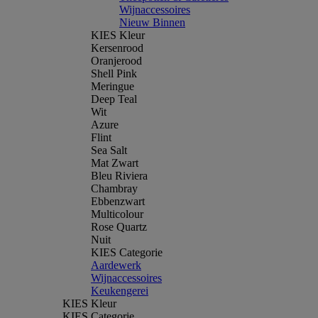
Wijnaccessoires
Nieuw Binnen
KIES Kleur
Kersenrood
Oranjerood
Shell Pink
Meringue
Deep Teal
Wit
Azure
Flint
Sea Salt
Mat Zwart
Bleu Riviera
Chambray
Ebbenzwart
Multicolour
Rose Quartz
Nuit
KIES Categorie
Aardewerk
Wijnaccessoires
Keukengerei
KIES Kleur
KIES Categorie