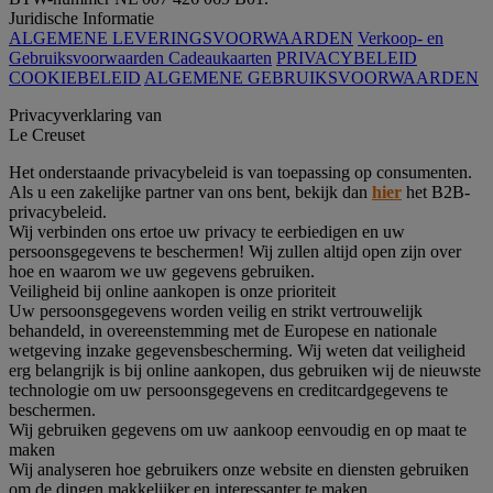
Juridische Informatie
ALGEMENE LEVERINGSVOORWAARDEN
Verkoop- en
Gebruiksvoorwaarden Cadeaukaarten
PRIVACYBELEID
COOKIEBELEID
ALGEMENE GEBRUIKSVOORWAARDEN
Privacyverklaring van
Le Creuset
Het onderstaande privacybeleid is van toepassing op consumenten.
Als u een zakelijke partner van ons bent, bekijk dan
hier
het B2B-
privacybeleid.
Wij verbinden ons ertoe uw privacy te eerbiedigen en uw
persoonsgegevens te beschermen! Wij zullen altijd open zijn over
hoe en waarom we uw gegevens gebruiken.
Veiligheid bij online aankopen is onze prioriteit
Uw persoonsgegevens worden veilig en strikt vertrouwelijk
behandeld, in overeenstemming met de Europese en nationale
wetgeving inzake gegevensbescherming. Wij weten dat veiligheid
erg belangrijk is bij online aankopen, dus gebruiken wij de nieuwste
technologie om uw persoonsgegevens en creditcardgegevens te
beschermen.
Wij gebruiken gegevens om uw aankoop eenvoudig en op maat te
maken
Wij analyseren hoe gebruikers onze website en diensten gebruiken
om de dingen makkelijker en interessanter te maken.