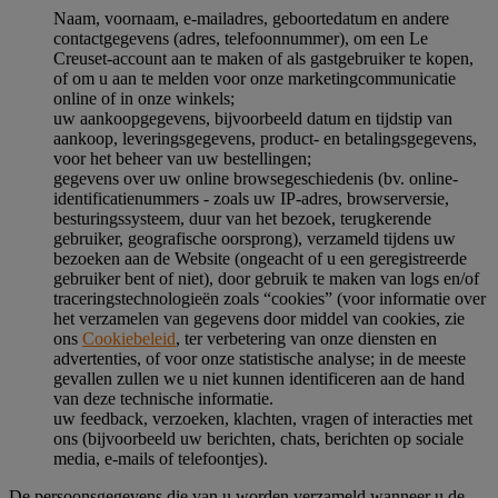
Naam, voornaam, e-mailadres, geboortedatum en andere
contactgegevens (adres, telefoonnummer), om een Le
Creuset-account aan te maken of als gastgebruiker te kopen,
of om u aan te melden voor onze marketingcommunicatie
online of in onze winkels;
uw aankoopgegevens, bijvoorbeeld datum en tijdstip van
aankoop, leveringsgegevens, product- en betalingsgegevens,
voor het beheer van uw bestellingen;
gegevens over uw online browsegeschiedenis (bv. online-
identificatienummers - zoals uw IP-adres, browserversie,
besturingssysteem, duur van het bezoek, terugkerende
gebruiker, geografische oorsprong), verzameld tijdens uw
bezoeken aan de Website (ongeacht of u een geregistreerde
gebruiker bent of niet), door gebruik te maken van logs en/of
traceringstechnologieën zoals “cookies” (voor informatie over
het verzamelen van gegevens door middel van cookies, zie
ons
Cookiebeleid
, ter verbetering van onze diensten en
advertenties, of voor onze statistische analyse; in de meeste
gevallen zullen we u niet kunnen identificeren aan de hand
van deze technische informatie.
uw feedback, verzoeken, klachten, vragen of interacties met
ons (bijvoorbeeld uw berichten, chats, berichten op sociale
media, e-mails of telefoontjes).
De persoonsgegevens die van u worden verzameld wanneer u de