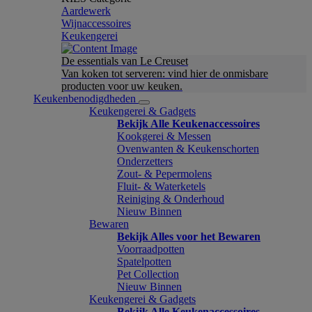
Aardewerk
Wijnaccessoires
Keukengerei
De essentials van Le Creuset
Van koken tot serveren: vind hier de onmisbare
producten voor uw keuken.
Keukenbenodigdheden
Keukengerei & Gadgets
Bekijk Alle Keukenaccessoires
Kookgerei & Messen
Ovenwanten & Keukenschorten
Onderzetters
Zout- & Pepermolens
Fluit- & Waterketels
Reiniging & Onderhoud
Nieuw Binnen
Bewaren
Bekijk Alles voor het Bewaren
Voorraadpotten
Spatelpotten
Pet Collection
Nieuw Binnen
Keukengerei & Gadgets
Bekijk Alle Keukenaccessoires