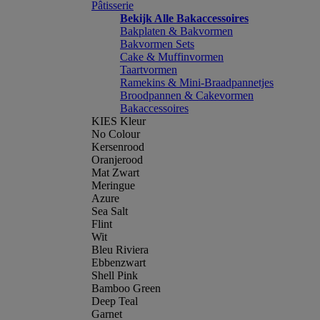
Pâtisserie
Bekijk Alle Bakaccessoires
Bakplaten & Bakvormen
Bakvormen Sets
Cake & Muffinvormen
Taartvormen
Ramekins & Mini-Braadpannetjes
Broodpannen & Cakevormen
Bakaccessoires
KIES Kleur
No Colour
Kersenrood
Oranjerood
Mat Zwart
Meringue
Azure
Sea Salt
Flint
Wit
Bleu Riviera
Ebbenzwart
Shell Pink
Bamboo Green
Deep Teal
Garnet