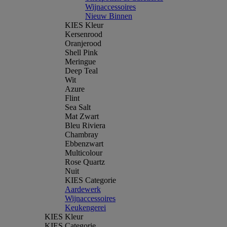
Wijnaccessoires
Nieuw Binnen
KIES Kleur
Kersenrood
Oranjerood
Shell Pink
Meringue
Deep Teal
Wit
Azure
Flint
Sea Salt
Mat Zwart
Bleu Riviera
Chambray
Ebbenzwart
Multicolour
Rose Quartz
Nuit
KIES Categorie
Aardewerk
Wijnaccessoires
Keukengerei
KIES Kleur
KIES Categorie