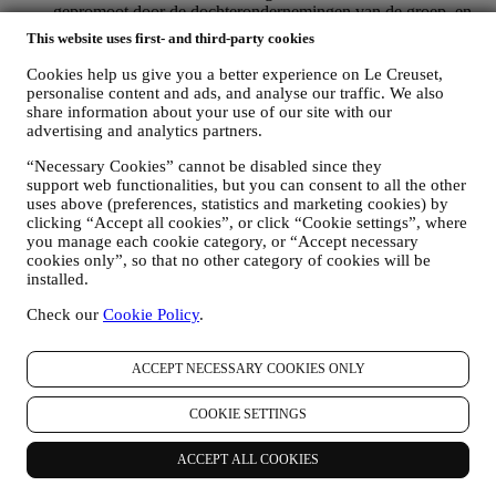
gepromoot door de dochterondernemingen van de groep, en
lokale filialen en partners, die ook afhangen van uw
This website uses first- and third-party cookies
voorkeuren. Wij zullen contact met u opnemen via e-mail,
sms of sociale media, maar ook via geautomatiseerde
Cookies help us give you a better experience on Le Creuset,
middelen. Dergelijke communicatie zal betrekking hebben op
personalise content and ads, and analyse our traffic. We also
Le Creuset-producten of op nieuwe winkelopeningen,
share information about your use of our site with our
exclusieve evenementen, wedstrijden, enquêtes, demonstraties
advertising and analytics partners.
die worden georganiseerd door Le Creuset of speciale
“Necessary Cookies” cannot be disabled since they
aanbiedingen die u misschien leuk vindt. Deze communicatie
support web functionalities, but you can consent to all the other
kan voor u worden geselecteerd of op maat worden gemaakt
uses above (preferences, statistics and marketing cookies) by
op basis van de gegevens die we over u hebben, zoals uw
clicking “Accept all cookies”, or click “Cookie settings”, where
locatie of uw aankoopgeschiedenis of uw voorkeuren voor
you manage each cookie category, or “Accept necessary
onze producten. Wij zullen uw gegevens gebruiken om uw
cookies only”, so that no other category of cookies will be
interesses beter te begrijpen. Dit stelt ons in staat om onze
installed.
communicatie te personaliseren om deze relevanter en
interessanter te maken. Er zullen geen andere gevolgen zijn.
Check our
Cookie Policy
.
Wij verzamelen ook statistieken over het openen van e-mail
en klikgedrag met behulp van de in de sector gangbare
technologieën om ons te helpen onze nieuwsbrieven te
ACCEPT NECESSARY COOKIES ONLY
volgen. Deze verwerking is gebaseerd op uw toestemming
om gepersonaliseerde marketingcommunicatie van ons te
COOKIE SETTINGS
ontvangen. De keuze om aan te melden kan worden
uitgeoefend op de plaatsen waar persoonsgegevens worden
ACCEPT ALL COOKIES
verzameld door het juiste selectievakje aan te vinken of, als u
een Le Creuset-account heeft, via het Mijn account-gedeelte