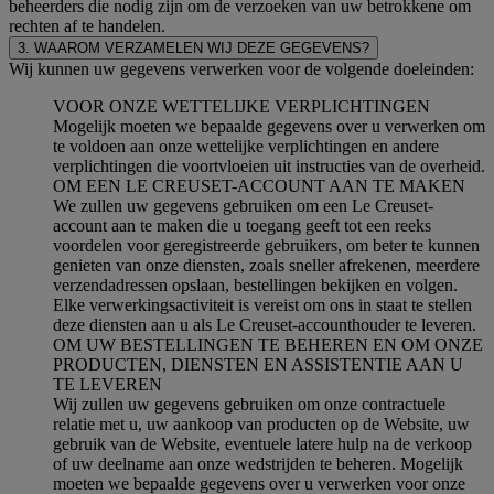
beheerders die nodig zijn om de verzoeken van uw betrokkene om
rechten af te handelen.
3. WAAROM VERZAMELEN WIJ DEZE GEGEVENS?
Wij kunnen uw gegevens verwerken voor de volgende doeleinden:
VOOR ONZE WETTELIJKE VERPLICHTINGEN
Mogelijk moeten we bepaalde gegevens over u verwerken om
te voldoen aan onze wettelijke verplichtingen en andere
verplichtingen die voortvloeien uit instructies van de overheid.
OM EEN LE CREUSET-ACCOUNT AAN TE MAKEN
We zullen uw gegevens gebruiken om een Le Creuset-
account aan te maken die u toegang geeft tot een reeks
voordelen voor geregistreerde gebruikers, om beter te kunnen
genieten van onze diensten, zoals sneller afrekenen, meerdere
verzendadressen opslaan, bestellingen bekijken en volgen.
Elke verwerkingsactiviteit is vereist om ons in staat te stellen
deze diensten aan u als Le Creuset-accounthouder te leveren.
OM UW BESTELLINGEN TE BEHEREN EN OM ONZE
PRODUCTEN, DIENSTEN EN ASSISTENTIE AAN U
TE LEVEREN
Wij zullen uw gegevens gebruiken om onze contractuele
relatie met u, uw aankoop van producten op de Website, uw
gebruik van de Website, eventuele latere hulp na de verkoop
of uw deelname aan onze wedstrijden te beheren. Mogelijk
moeten we bepaalde gegevens over u verwerken voor onze