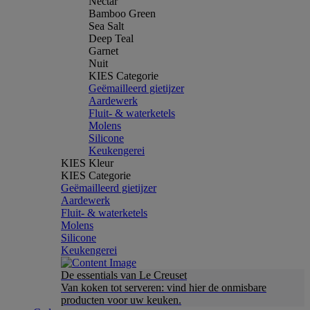
Nectar
Bamboo Green
Sea Salt
Deep Teal
Garnet
Nuit
KIES Categorie
Geëmailleerd gietijzer
Aardewerk
Fluit- & waterketels
Molens
Silicone
Keukengerei
KIES Kleur
KIES Categorie
Geëmailleerd gietijzer
Aardewerk
Fluit- & waterketels
Molens
Silicone
Keukengerei
De essentials van Le Creuset
Van koken tot serveren: vind hier de onmisbare
producten voor uw keuken.