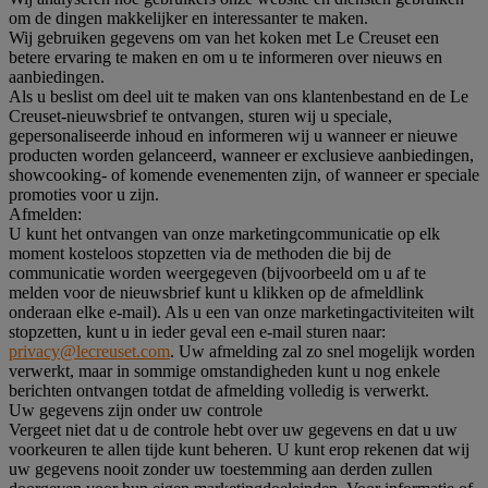
om de dingen makkelijker en interessanter te maken.
Wij gebruiken gegevens om van het koken met Le Creuset een
betere ervaring te maken en om u te informeren over nieuws en
aanbiedingen.
Als u beslist om deel uit te maken van ons klantenbestand en de Le
Creuset-nieuwsbrief te ontvangen, sturen wij u speciale,
gepersonaliseerde inhoud en informeren wij u wanneer er nieuwe
producten worden gelanceerd, wanneer er exclusieve aanbiedingen,
showcooking- of komende evenementen zijn, of wanneer er speciale
promoties voor u zijn.
Afmelden:
U kunt het ontvangen van onze marketingcommunicatie op elk
moment kosteloos stopzetten via de methoden die bij de
communicatie worden weergegeven (bijvoorbeeld om u af te
melden voor de nieuwsbrief kunt u klikken op de afmeldlink
onderaan elke e-mail). Als u een van onze marketingactiviteiten wilt
stopzetten, kunt u in ieder geval een e-mail sturen naar:
privacy@lecreuset.com
. Uw afmelding zal zo snel mogelijk worden
verwerkt, maar in sommige omstandigheden kunt u nog enkele
berichten ontvangen totdat de afmelding volledig is verwerkt.
Uw gegevens zijn onder uw controle
Vergeet niet dat u de controle hebt over uw gegevens en dat u uw
voorkeuren te allen tijde kunt beheren. U kunt erop rekenen dat wij
uw gegevens nooit zonder uw toestemming aan derden zullen