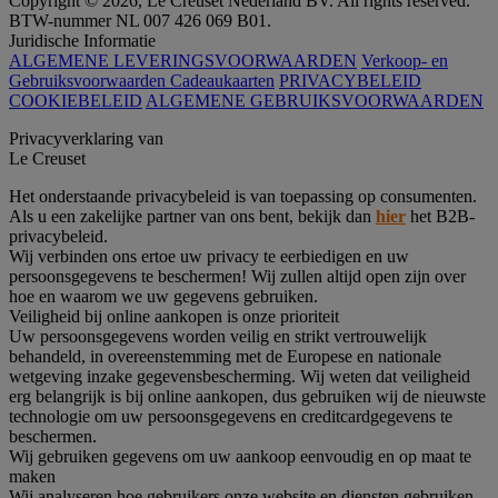
Copyright © 2026, Le Creuset Nederland BV. All rights reserved.
BTW-nummer NL 007 426 069 B01.
Juridische Informatie
ALGEMENE LEVERINGSVOORWAARDEN
Verkoop- en
Gebruiksvoorwaarden Cadeaukaarten
PRIVACYBELEID
COOKIEBELEID
ALGEMENE GEBRUIKSVOORWAARDEN
Privacyverklaring van
Le Creuset
Het onderstaande privacybeleid is van toepassing op consumenten.
Als u een zakelijke partner van ons bent, bekijk dan
hier
het B2B-
privacybeleid.
Wij verbinden ons ertoe uw privacy te eerbiedigen en uw
persoonsgegevens te beschermen! Wij zullen altijd open zijn over
hoe en waarom we uw gegevens gebruiken.
Veiligheid bij online aankopen is onze prioriteit
Uw persoonsgegevens worden veilig en strikt vertrouwelijk
behandeld, in overeenstemming met de Europese en nationale
wetgeving inzake gegevensbescherming. Wij weten dat veiligheid
erg belangrijk is bij online aankopen, dus gebruiken wij de nieuwste
technologie om uw persoonsgegevens en creditcardgegevens te
beschermen.
Wij gebruiken gegevens om uw aankoop eenvoudig en op maat te
maken
Wij analyseren hoe gebruikers onze website en diensten gebruiken