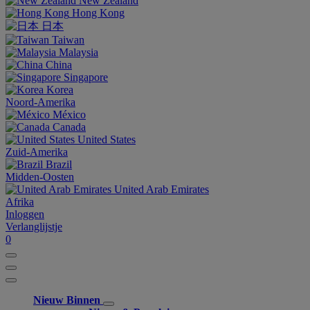
New Zealand
Hong Kong
日本
Taiwan
Malaysia
China
Singapore
Korea
Noord-Amerika
México
Canada
United States
Zuid-Amerika
Brazil
Midden-Oosten
United Arab Emirates
Afrika
Inloggen
Verlanglijstje
0
Nieuw Binnen