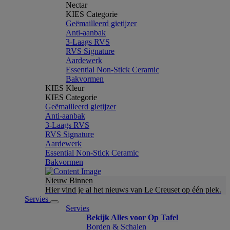
Nectar
KIES Categorie
Geëmailleerd gietijzer
Anti-aanbak
3-Laags RVS
RVS Signature
Aardewerk
Essential Non-Stick Ceramic
Bakvormen
KIES Kleur
KIES Categorie
Geëmailleerd gietijzer
Anti-aanbak
3-Laags RVS
RVS Signature
Aardewerk
Essential Non-Stick Ceramic
Bakvormen
Nieuw Binnen
Hier vind je al het nieuws van Le Creuset op één plek.
Servies
Servies
Bekijk Alles voor Op Tafel
Borden & Schalen