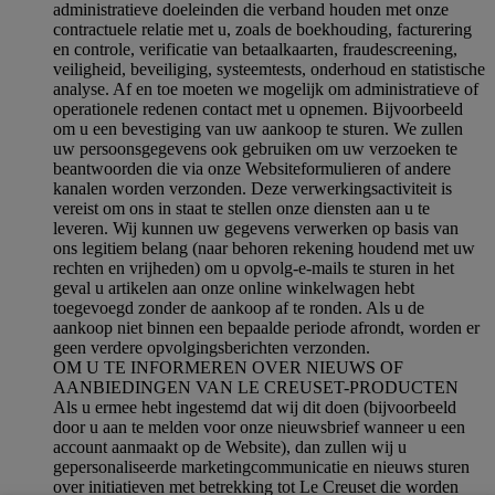
administratieve doeleinden die verband houden met onze
contractuele relatie met u, zoals de boekhouding, facturering
en controle, verificatie van betaalkaarten, fraudescreening,
veiligheid, beveiliging, systeemtests, onderhoud en statistische
analyse. Af en toe moeten we mogelijk om administratieve of
operationele redenen contact met u opnemen. Bijvoorbeeld
om u een bevestiging van uw aankoop te sturen. We zullen
uw persoonsgegevens ook gebruiken om uw verzoeken te
beantwoorden die via onze Websiteformulieren of andere
kanalen worden verzonden. Deze verwerkingsactiviteit is
vereist om ons in staat te stellen onze diensten aan u te
leveren. Wij kunnen uw gegevens verwerken op basis van
ons legitiem belang (naar behoren rekening houdend met uw
rechten en vrijheden) om u opvolg-e-mails te sturen in het
geval u artikelen aan onze online winkelwagen hebt
toegevoegd zonder de aankoop af te ronden. Als u de
aankoop niet binnen een bepaalde periode afrondt, worden er
geen verdere opvolgingsberichten verzonden.
OM U TE INFORMEREN OVER NIEUWS OF
AANBIEDINGEN VAN LE CREUSET-PRODUCTEN
Als u ermee hebt ingestemd dat wij dit doen (bijvoorbeeld
door u aan te melden voor onze nieuwsbrief wanneer u een
account aanmaakt op de Website), dan zullen wij u
gepersonaliseerde marketingcommunicatie en nieuws sturen
over initiatieven met betrekking tot Le Creuset die worden