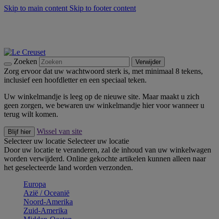
Skip to main content
Skip to footer content
Zomerse buitenmomenten met de BBQ Outdoor Collectie &
Thyme -
Shop Nu
De essentials van Le Creuset -
Ontdek Nu
Nieuwsbrieven: Registreer en bespaar 10%! -
Schrijf je nu in
Zoeken
Verwijder
Zorg ervoor dat uw wachtwoord sterk is, met minimaal 8 tekens,
inclusief een hoofdletter en een speciaal teken.
Uw winkelmandje is leeg op de nieuwe site. Maar maakt u zich
geen zorgen, we bewaren uw winkelmandje hier voor wanneer u
terug wilt komen.
Wissel van site
Blijf hier
Selecteer uw locatie
Selecteer uw locatie
Door uw locatie te veranderen, zal de inhoud van uw winkelwagen
worden verwijderd. Online gekochte artikelen kunnen alleen naar
het geselecteerde land worden verzonden.
Europa
Aziё / Oceaniё
Noord-Amerika
Zuid-Amerika