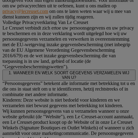
doorgeven voor hun eigen marketingdoeleinden. Voor informatie of
om uw privacyrechten uit te oefenen, kunt u ons mailen op
privacy@lecreuset.com
om ons te laten weten waar wij u mee van
dienst kunnen zijn en wij zullen tijdig reageren.
Volledige Privacyverklaring Van Le Creuset
Le Creuset verbindt zich ertoe uw persoonsgegevens en uw privacy
te beschermen en in deze verklaring wordt uitgelegd hoe wij uw
persoonsgegevens verzamelen en verwerken in overeenstemming
met de EU-wetgeving inzake gegevensbescherming (met inbegrip
van de EU Algemene Verordening Gegevensbescherming
2016/679) en de wet inzake gegevensbescherming die van
toepassing is in uw land, gebied of locatie (de
"Gegevensbeschermingswetten").
1. WANNEER EN WELK SOORT GEGEVENS VERZAMELEN WIJ
VAN U?
“Persoonsgegevens” betekent alle informatie met betrekking tot u en
die ons in staat stelt om u te identificeren, hetzij rechtstreeks of in
combinatie met andere informatie.
Kinderen: Deze website is niet bedoeld voor kinderen en we
verzamelen niet bewust gegevens met betrekking tot kinderen.
Wij kunnen persoonsgegevens van u verzamelen wanneer u onze
website gebruikt (de "Website"), een Le Creuset-account aanmaakt,
een Le Creuset-product koopt op de Website of in onze Le Creuset
Winkels (Signature Boutiques en Outlet Winkels) of wanneer u zich
aanmeldt voor onze marketingcommunicatie. De persoonsgegevens