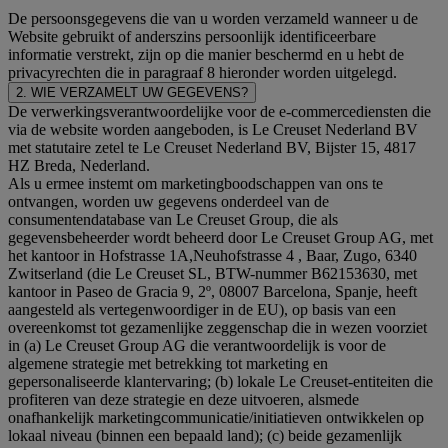
De persoonsgegevens die van u worden verzameld wanneer u de
Website gebruikt of anderszins persoonlijk identificeerbare
informatie verstrekt, zijn op die manier beschermd en u hebt de
privacyrechten die in paragraaf 8 hieronder worden uitgelegd.
2. WIE VERZAMELT UW GEGEVENS?
De verwerkingsverantwoordelijke voor de e-commercediensten die
via de website worden aangeboden, is Le Creuset Nederland BV
met statutaire zetel te Le Creuset Nederland BV, Bijster 15, 4817
HZ Breda, Nederland.
Als u ermee instemt om marketingboodschappen van ons te
ontvangen, worden uw gegevens onderdeel van de
consumentendatabase van Le Creuset Group, die als
gegevensbeheerder wordt beheerd door Le Creuset Group AG, met
het kantoor in Hofstrasse 1A,Neuhofstrasse 4 , Baar, Zugo, 6340
Zwitserland (die Le Creuset SL, BTW-nummer B62153630, met
kantoor in Paseo de Gracia 9, 2º, 08007 Barcelona, Spanje, heeft
aangesteld als vertegenwoordiger in de EU), op basis van een
overeenkomst tot gezamenlijke zeggenschap die in wezen voorziet
in (a) Le Creuset Group AG die verantwoordelijk is voor de
algemene strategie met betrekking tot marketing en
gepersonaliseerde klantervaring; (b) lokale Le Creuset-entiteiten die
profiteren van deze strategie en deze uitvoeren, alsmede
onafhankelijk marketingcommunicatie/initiatieven ontwikkelen op
lokaal niveau (binnen een bepaald land); (c) beide gezamenlijk