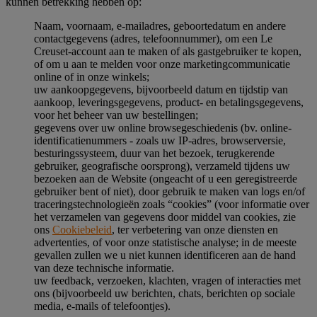
kunnen betrekking hebben op:
Naam, voornaam, e-mailadres, geboortedatum en andere
contactgegevens (adres, telefoonnummer), om een Le
Creuset-account aan te maken of als gastgebruiker te kopen,
of om u aan te melden voor onze marketingcommunicatie
online of in onze winkels;
uw aankoopgegevens, bijvoorbeeld datum en tijdstip van
aankoop, leveringsgegevens, product- en betalingsgegevens,
voor het beheer van uw bestellingen;
gegevens over uw online browsegeschiedenis (bv. online-
identificatienummers - zoals uw IP-adres, browserversie,
besturingssysteem, duur van het bezoek, terugkerende
gebruiker, geografische oorsprong), verzameld tijdens uw
bezoeken aan de Website (ongeacht of u een geregistreerde
gebruiker bent of niet), door gebruik te maken van logs en/of
traceringstechnologieën zoals “cookies” (voor informatie over
het verzamelen van gegevens door middel van cookies, zie
ons
Cookiebeleid
, ter verbetering van onze diensten en
advertenties, of voor onze statistische analyse; in de meeste
gevallen zullen we u niet kunnen identificeren aan de hand
van deze technische informatie.
uw feedback, verzoeken, klachten, vragen of interacties met
ons (bijvoorbeeld uw berichten, chats, berichten op sociale
media, e-mails of telefoontjes).