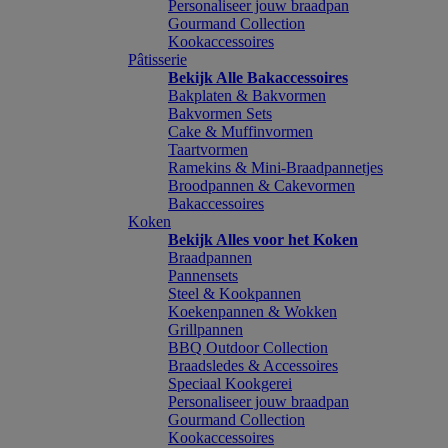
Personaliseer jouw braadpan
Gourmand Collection
Kookaccessoires
Pâtisserie
Bekijk Alle Bakaccessoires
Bakplaten & Bakvormen
Bakvormen Sets
Cake & Muffinvormen
Taartvormen
Ramekins & Mini-Braadpannetjes
Broodpannen & Cakevormen
Bakaccessoires
Koken
Bekijk Alles voor het Koken
Braadpannen
Pannensets
Steel & Kookpannen
Koekenpannen & Wokken
Grillpannen
BBQ Outdoor Collection
Braadsledes & Accessoires
Speciaal Kookgerei
Personaliseer jouw braadpan
Gourmand Collection
Kookaccessoires