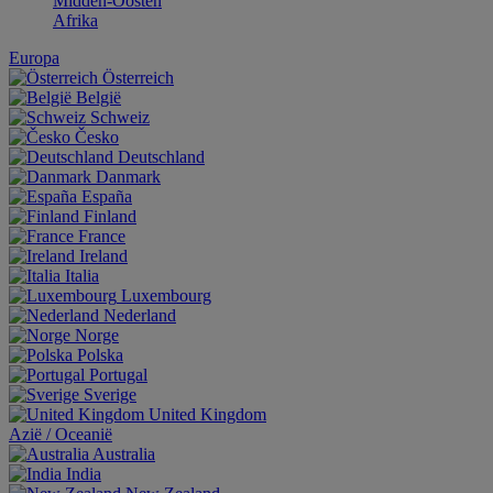
Midden-Oosten
Afrika
Europa
Österreich
België
Schweiz
Česko
Deutschland
Danmark
España
Finland
France
Ireland
Italia
Luxembourg
Nederland
Norge
Polska
Portugal
Sverige
United Kingdom
Aziё / Oceaniё
Australia
India