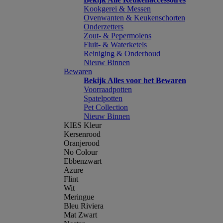
Kookgerei & Messen
Ovenwanten & Keukenschorten
Onderzetters
Zout- & Pepermolens
Fluit- & Waterketels
Reiniging & Onderhoud
Nieuw Binnen
Bewaren
Bekijk Alles voor het Bewaren
Voorraadpotten
Spatelpotten
Pet Collection
Nieuw Binnen
KIES Kleur
Kersenrood
Oranjerood
No Colour
Ebbenzwart
Azure
Flint
Wit
Meringue
Bleu Riviera
Mat Zwart