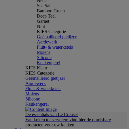
Nectar
Sea Salt
Bamboo Green
Deep Teal
Garnet
Nuit
KIES Categorie
Geëmailleerd gietijzer
Aardewerk
Fluit- & waterketels
Molens
Silicone
Keukengerei
KIES Kleur
KIES Categorie
Geëmailleerd gietijzer
Aardewerk
Fluit- & waterketels
Molens
Silicone
Keukengerei
De essentials van Le Creuset
Van koken tot serveren: vind hier de onmisbare
producten voor uw keuken.