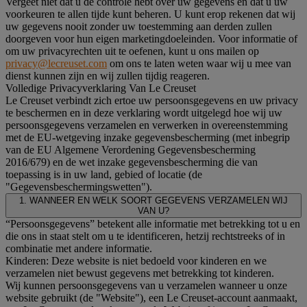
Vergeet niet dat u de controle hebt over uw gegevens en dat u uw
voorkeuren te allen tijde kunt beheren. U kunt erop rekenen dat wij
uw gegevens nooit zonder uw toestemming aan derden zullen
doorgeven voor hun eigen marketingdoeleinden. Voor informatie of
om uw privacyrechten uit te oefenen, kunt u ons mailen op
privacy@lecreuset.com
om ons te laten weten waar wij u mee van
dienst kunnen zijn en wij zullen tijdig reageren.
Volledige Privacyverklaring Van Le Creuset
Le Creuset verbindt zich ertoe uw persoonsgegevens en uw privacy
te beschermen en in deze verklaring wordt uitgelegd hoe wij uw
persoonsgegevens verzamelen en verwerken in overeenstemming
met de EU-wetgeving inzake gegevensbescherming (met inbegrip
van de EU Algemene Verordening Gegevensbescherming
2016/679) en de wet inzake gegevensbescherming die van
toepassing is in uw land, gebied of locatie (de
"Gegevensbeschermingswetten").
1. WANNEER EN WELK SOORT GEGEVENS VERZAMELEN WIJ
VAN U?
“Persoonsgegevens” betekent alle informatie met betrekking tot u en
die ons in staat stelt om u te identificeren, hetzij rechtstreeks of in
combinatie met andere informatie.
Kinderen: Deze website is niet bedoeld voor kinderen en we
verzamelen niet bewust gegevens met betrekking tot kinderen.
Wij kunnen persoonsgegevens van u verzamelen wanneer u onze
website gebruikt (de "Website"), een Le Creuset-account aanmaakt,