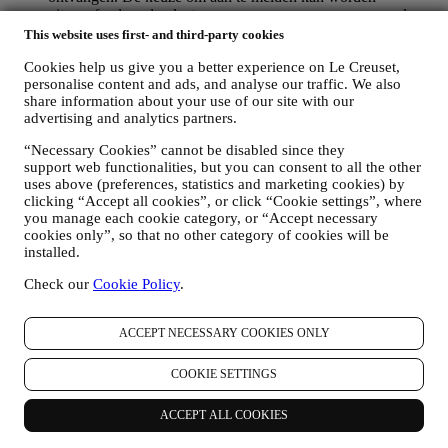
uitgeoefend op de plaatsen waar persoonsgegevens worden
verzameld door het juiste selectievakje aan te vinken of, als u
This website uses first- and third-party cookies
een Le Creuset-account heeft, via het Mijn account-gedeelte
Cookies help us give you a better experience on Le Creuset,
van de Website.
Afmelden
: U kunt het ontvangen van onze
personalise content and ads, and analyse our traffic. We also
marketingcommunicatie of updates te allen tijde kosteloos
share information about your use of our site with our
stopzetten via de methoden die bij de communicatie worden
advertising and analytics partners.
weergegeven (om u bijvoorbeeld af te melden voor de
nieuwsbrief kunt u klikken op de afmeldlink onderaan elke e-
“Necessary Cookies” cannot be disabled since they
mail). Als u een Le Creuset account hebt, kunt u eenvoudig
support web functionalities, but you can consent to all the other
uw marketingvoorkeuren beheren. Als u onze
uses above (preferences, statistics and marketing cookies) by
marketingactiviteiten wilt stopzetten, kunt u in ieder geval een
clicking “Accept all cookies”, or click “Cookie settings”, where
e-mail sturen naar
privacy@lecreuset.com
. Wij zullen uw
you manage each cookie category, or “Accept necessary
afmelding zo spoedig mogelijk verwerken, maar in sommige
cookies only”, so that no other category of cookies will be
gevallen kunt u nog enkele berichten ontvangen totdat de
installed.
afmelding volledig is verwerkt.
Weet dat wij uw contactgegevens en andere
Check our
Cookie Policy
.
persoonsgegevens niet doorgeven of verkopen aan andere
bedrijven voor hun marketingdoeleinden.
ACCEPT NECESSARY COOKIES ONLY
RE-TARGETING / OM ONZE AANBIEDINGEN AAN
TE PASSEN EN DE KLANTERVARING TE
VERBETEREN
COOKIE SETTINGS
Wij willen uw gegevens gebruiken om onze diensten en
aanbiedingen af te stemmen op uw behoeften en voorkeuren
ACCEPT ALL COOKIES
om u een gepersonaliseerde Le Creuset-klantervaring te
bieden. Wij doen dit door uw gewoontes of interesses te