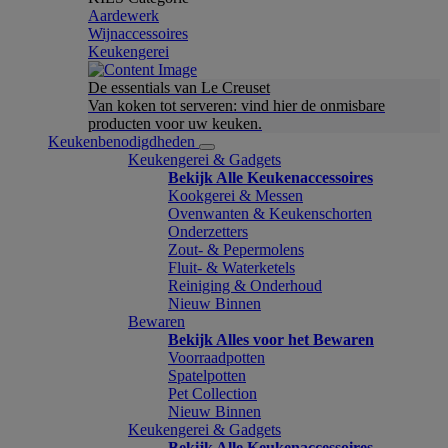
Aardewerk
Wijnaccessoires
Keukengerei
De essentials van Le Creuset
Van koken tot serveren: vind hier de onmisbare
producten voor uw keuken.
Keukenbenodigdheden
Keukengerei & Gadgets
Bekijk Alle Keukenaccessoires
Kookgerei & Messen
Ovenwanten & Keukenschorten
Onderzetters
Zout- & Pepermolens
Fluit- & Waterketels
Reiniging & Onderhoud
Nieuw Binnen
Bewaren
Bekijk Alles voor het Bewaren
Voorraadpotten
Spatelpotten
Pet Collection
Nieuw Binnen
Keukengerei & Gadgets
Bekijk Alle Keukenaccessoires