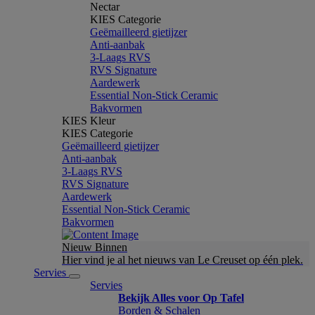
Nectar
KIES Categorie
Geëmailleerd gietijzer
Anti-aanbak
3-Laags RVS
RVS Signature
Aardewerk
Essential Non-Stick Ceramic
Bakvormen
KIES Kleur
KIES Categorie
Geëmailleerd gietijzer
Anti-aanbak
3-Laags RVS
RVS Signature
Aardewerk
Essential Non-Stick Ceramic
Bakvormen
Nieuw Binnen
Hier vind je al het nieuws van Le Creuset op één plek.
Servies
Servies
Bekijk Alles voor Op Tafel
Borden & Schalen