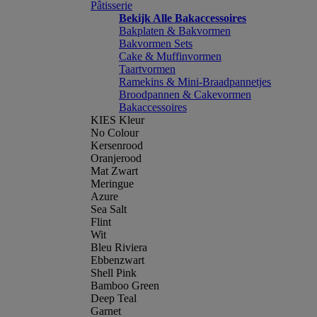
Pâtisserie
Bekijk Alle Bakaccessoires
Bakplaten & Bakvormen
Bakvormen Sets
Cake & Muffinvormen
Taartvormen
Ramekins & Mini-Braadpannetjes
Broodpannen & Cakevormen
Bakaccessoires
KIES Kleur
No Colour
Kersenrood
Oranjerood
Mat Zwart
Meringue
Azure
Sea Salt
Flint
Wit
Bleu Riviera
Ebbenzwart
Shell Pink
Bamboo Green
Deep Teal
Garnet