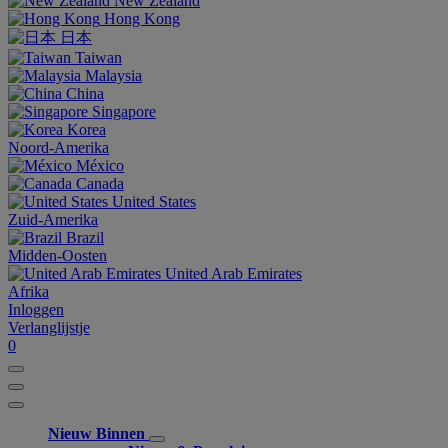
New Zealand
Hong Kong
日本
Taiwan
Malaysia
China
Singapore
Korea
Noord-Amerika
México
Canada
United States
Zuid-Amerika
Brazil
Midden-Oosten
United Arab Emirates
Afrika
Inloggen
Verlanglijstje
0
Nieuw Binnen