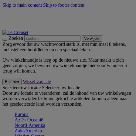
Skip to main content
Skip to footer content
Zomerse buitenmomenten met de BBQ Outdoor Collectie &
Thyme -
Shop Nu
De essentials van Le Creuset -
Ontdek Nu
Nieuwsbrieven: Registreer en bespaar 10%! -
Schrijf je nu in
Zoeken
Verwijder
Zorg ervoor dat uw wachtwoord sterk is, met minimaal 8 tekens,
inclusief een hoofdletter en een speciaal teken.
Uw winkelmandje is leeg op de nieuwe site. Maar maakt u zich
geen zorgen, we bewaren uw winkelmandje hier voor wanneer u
terug wilt komen.
Wissel van site
Blijf hier
Selecteer uw locatie
Selecteer uw locatie
Door uw locatie te veranderen, zal de inhoud van uw winkelwagen
worden verwijderd. Online gekochte artikelen kunnen alleen naar
het geselecteerde land worden verzonden.
Europa
Aziё / Oceaniё
Noord-Amerika
Zuid-Amerika