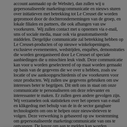
account aanmaakt op de Website), dan zullen wij u
gepersonaliseerde marketingcommunicatie en nieuws sturen
over initiatieven met betrekking tot Le Creuset die worden
gepromoot door de dochterondernemingen van de groep, en
lokale filialen en partners, die ook afhangen van uw
voorkeuren. Wij zullen contact met u opnemen via e-mail,
sms of sociale media, maar ook via geautomatiseerde
middelen. Dergelijke communicatie zal betrekking hebben op
Le Creuset-producten of op nieuwe winkelopeningen,
exclusieve evenementen, wedstrijden, enquêtes, demonstraties
die worden georganiseerd door Le Creuset of speciale
aanbiedingen die u misschien leuk vindt. Deze communicatie
kan voor u worden geselecteerd of op maat worden gemaakt
op basis van de gegevens die we over u hebben, zoals uw
locatie of uw aankoopgeschiedenis of uw voorkeuren voor
onze producten. Wij zullen uw gegevens gebruiken om uw
interesses beter te begrijpen. Dit stelt ons in staat om onze
communicatie te personaliseren om deze relevanter en
interessanter te maken. Er zullen geen andere gevolgen zijn.
Wij verzamelen ook statistieken over het openen van e-mail
en klikgedrag met behulp van de in de sector gangbare
technologieën om ons te helpen onze nieuwsbrieven te
volgen. Deze verwerking is gebaseerd op uw toestemming
om gepersonaliseerde marketingcommunicatie van ons te
ontvangen. De keuze om aan te melden kan worden