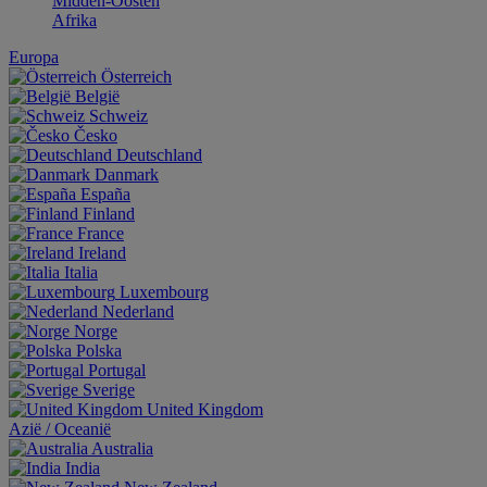
Midden-Oosten
Afrika
Europa
Österreich
België
Schweiz
Česko
Deutschland
Danmark
España
Finland
France
Ireland
Italia
Luxembourg
Nederland
Norge
Polska
Portugal
Sverige
United Kingdom
Aziё / Oceaniё
Australia
India