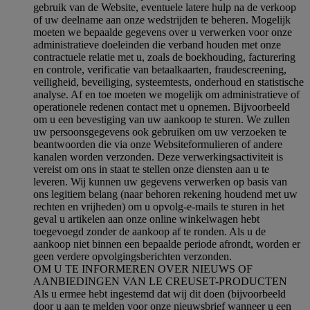
gebruik van de Website, eventuele latere hulp na de verkoop
of uw deelname aan onze wedstrijden te beheren. Mogelijk
moeten we bepaalde gegevens over u verwerken voor onze
administratieve doeleinden die verband houden met onze
contractuele relatie met u, zoals de boekhouding, facturering
en controle, verificatie van betaalkaarten, fraudescreening,
veiligheid, beveiliging, systeemtests, onderhoud en statistische
analyse. Af en toe moeten we mogelijk om administratieve of
operationele redenen contact met u opnemen. Bijvoorbeeld
om u een bevestiging van uw aankoop te sturen. We zullen
uw persoonsgegevens ook gebruiken om uw verzoeken te
beantwoorden die via onze Websiteformulieren of andere
kanalen worden verzonden. Deze verwerkingsactiviteit is
vereist om ons in staat te stellen onze diensten aan u te
leveren. Wij kunnen uw gegevens verwerken op basis van
ons legitiem belang (naar behoren rekening houdend met uw
rechten en vrijheden) om u opvolg-e-mails te sturen in het
geval u artikelen aan onze online winkelwagen hebt
toegevoegd zonder de aankoop af te ronden. Als u de
aankoop niet binnen een bepaalde periode afrondt, worden er
geen verdere opvolgingsberichten verzonden.
OM U TE INFORMEREN OVER NIEUWS OF
AANBIEDINGEN VAN LE CREUSET-PRODUCTEN
Als u ermee hebt ingestemd dat wij dit doen (bijvoorbeeld
door u aan te melden voor onze nieuwsbrief wanneer u een