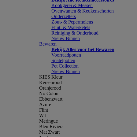
Kookgerei & Messen
Ovenwanten & Keukenschorten
Onderzetters
Zout- & Pepermolens
Fluit- & Waterketels
Reiniging & Onderhoud
Nieuw Binnen
Bewaren
Bekijk Alles voor het Bewaren
Voorraadpotten
Spatelpotten
Pet Collection
Nieuw Binnen
KIES Kleur
Kersenrood
Oranjerood
No Colour
Ebbenzwart
Azure
Flint
Wit
Meringue
Bleu Riviera
Mat Zwart