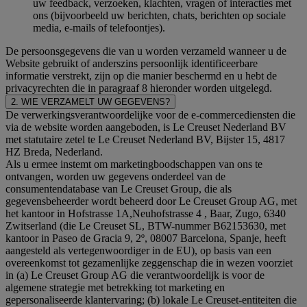
uw feedback, verzoeken, klachten, vragen of interacties met
ons (bijvoorbeeld uw berichten, chats, berichten op sociale
media, e-mails of telefoontjes).
De persoonsgegevens die van u worden verzameld wanneer u de
Website gebruikt of anderszins persoonlijk identificeerbare
informatie verstrekt, zijn op die manier beschermd en u hebt de
privacyrechten die in paragraaf 8 hieronder worden uitgelegd.
2. WIE VERZAMELT UW GEGEVENS?
De verwerkingsverantwoordelijke voor de e-commercediensten die
via de website worden aangeboden, is Le Creuset Nederland BV
met statutaire zetel te Le Creuset Nederland BV, Bijster 15, 4817
HZ Breda, Nederland.
Als u ermee instemt om marketingboodschappen van ons te
ontvangen, worden uw gegevens onderdeel van de
consumentendatabase van Le Creuset Group, die als
gegevensbeheerder wordt beheerd door Le Creuset Group AG, met
het kantoor in Hofstrasse 1A,Neuhofstrasse 4 , Baar, Zugo, 6340
Zwitserland (die Le Creuset SL, BTW-nummer B62153630, met
kantoor in Paseo de Gracia 9, 2º, 08007 Barcelona, Spanje, heeft
aangesteld als vertegenwoordiger in de EU), op basis van een
overeenkomst tot gezamenlijke zeggenschap die in wezen voorziet
in (a) Le Creuset Group AG die verantwoordelijk is voor de
algemene strategie met betrekking tot marketing en
gepersonaliseerde klantervaring; (b) lokale Le Creuset-entiteiten die