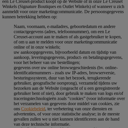
een Le Creuset-product koopt op de Website of in onze Le Creuset
Winkels (Signature Boutiques en Outlet Winkels) of wanneer u zich
aanmeldt voor onze marketingcommunicatie. De persoonsgegevens
kunnen betrekking hebben op:
Naam, voornaam, e-mailadres, geboortedatum en andere
contactgegevens (adres, telefoonnummer), om een Le
Creuset-account aan te maken of als gastgebruiker te kopen,
of om u aan te melden voor onze marketingcommunicatie
online of in onze winkels;
uw aankoopgegevens, bijvoorbeeld datum en tijdstip van
aankoop, leveringsgegevens, product- en betalingsgegevens,
voor het beheer van uw bestellingen;
gegevens over uw online browsegeschiedenis (bv. online-
identificatienummers - zoals uw IP-adres, browserversie,
besturingssysteem, duur van het bezoek, terugkerende
gebruiker, geografische oorsprong), verzameld tijdens uw
bezoeken aan de Website (ongeacht of u een geregistreerde
gebruiker bent of niet), door gebruik te maken van logs en/of
traceringstechnologieën zoals “cookies” (voor informatie over
het verzamelen van gegevens door middel van cookies, zie
ons
Cookiebeleid
, ter verbetering van onze diensten en
advertenties, of voor onze statistische analyse; in de meeste
gevallen zullen we u niet kunnen identificeren aan de hand
van deze technische informatie.