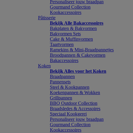
Personaliseer jouw braadpan
Gourmand Collection
Kookaccessoires
Pâtisserie
Bekijk Alle Bakaccessoires
Bakplaten & Bakvormen
Bakvormen Sets
Cake & Muffinvormen
Taartvormen
Ramekins & Mini-Braadpannetjes
Broodpannen & Cakevormen
Bakaccessoires
Koken
Bekijk Alles voor het Koken
Braadpannen
Pannensets
Steel & Kookpannen
Koekenpannen & Wokken
Grillpannen
BBQ Outdoor Collection
Braadsledes & Accessoires
Speciaal Kookgerei
Personaliseer jouw braadpan
Gourmand Collection
Kookaccessoires