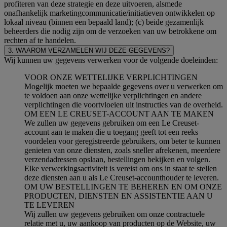
profiteren van deze strategie en deze uitvoeren, alsmede
onafhankelijk marketingcommunicatie/initiatieven ontwikkelen op
lokaal niveau (binnen een bepaald land); (c) beide gezamenlijk
beheerders die nodig zijn om de verzoeken van uw betrokkene om
rechten af te handelen.
3. WAAROM VERZAMELEN WIJ DEZE GEGEVENS?
Wij kunnen uw gegevens verwerken voor de volgende doeleinden:
VOOR ONZE WETTELIJKE VERPLICHTINGEN
Mogelijk moeten we bepaalde gegevens over u verwerken om
te voldoen aan onze wettelijke verplichtingen en andere
verplichtingen die voortvloeien uit instructies van de overheid.
OM EEN LE CREUSET-ACCOUNT AAN TE MAKEN
We zullen uw gegevens gebruiken om een Le Creuset-
account aan te maken die u toegang geeft tot een reeks
voordelen voor geregistreerde gebruikers, om beter te kunnen
genieten van onze diensten, zoals sneller afrekenen, meerdere
verzendadressen opslaan, bestellingen bekijken en volgen.
Elke verwerkingsactiviteit is vereist om ons in staat te stellen
deze diensten aan u als Le Creuset-accounthouder te leveren.
OM UW BESTELLINGEN TE BEHEREN EN OM ONZE
PRODUCTEN, DIENSTEN EN ASSISTENTIE AAN U
TE LEVEREN
Wij zullen uw gegevens gebruiken om onze contractuele
relatie met u, uw aankoop van producten op de Website, uw