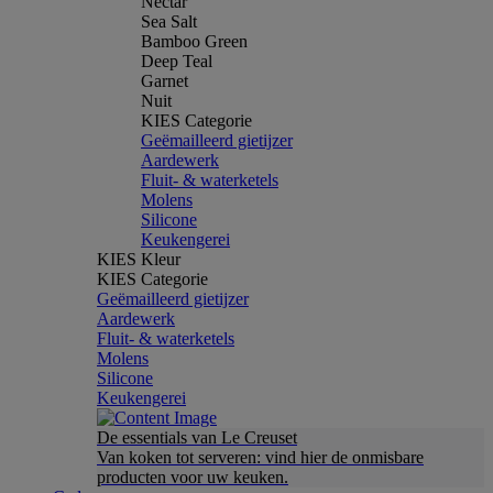
Nectar
Sea Salt
Bamboo Green
Deep Teal
Garnet
Nuit
KIES Categorie
Geëmailleerd gietijzer
Aardewerk
Fluit- & waterketels
Molens
Silicone
Keukengerei
KIES Kleur
KIES Categorie
Geëmailleerd gietijzer
Aardewerk
Fluit- & waterketels
Molens
Silicone
Keukengerei
De essentials van Le Creuset
Van koken tot serveren: vind hier de onmisbare
producten voor uw keuken.