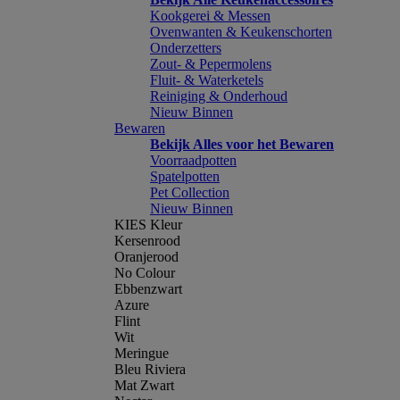
Kookgerei & Messen
Ovenwanten & Keukenschorten
Onderzetters
Zout- & Pepermolens
Fluit- & Waterketels
Reiniging & Onderhoud
Nieuw Binnen
Bewaren
Bekijk Alles voor het Bewaren
Voorraadpotten
Spatelpotten
Pet Collection
Nieuw Binnen
KIES Kleur
Kersenrood
Oranjerood
No Colour
Ebbenzwart
Azure
Flint
Wit
Meringue
Bleu Riviera
Mat Zwart