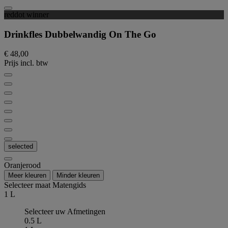
reddot winner
Drinkfles Dubbelwandig On The Go
€ 48,00
Prijs incl. btw
selected
Oranjerood
Meer kleuren
Minder kleuren
Selecteer maat
Matengids
1 L
Selecteer uw Afmetingen
0.5 L