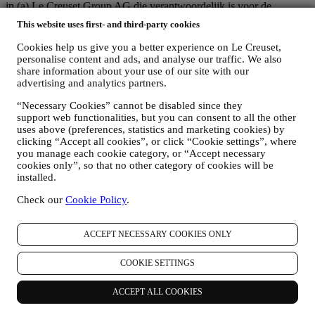
in (a) Le Creuset Group AG die verantwoordelijk is voor de
algemene strategie met betrekking tot marketing en
This website uses first- and third-party cookies
gepersonaliseerde klantervaring; (b) lokale Le Creuset-entiteiten die
profiteren van deze strategie en deze uitvoeren, alsmede
Cookies help us give you a better experience on Le Creuset,
onafhankelijk marketingcommunicatie/initiatieven ontwikkelen op
personalise content and ads, and analyse our traffic. We also
lokaal niveau (binnen een bepaald land); (c) beide gezamenlijk
share information about your use of our site with our
beheerders die nodig zijn om de verzoeken van uw betrokkene om
advertising and analytics partners.
rechten af te handelen.
“Necessary Cookies” cannot be disabled since they
3. WAAROM VERZAMELEN WIJ DEZE GEGEVENS?
support web functionalities, but you can consent to all the other
Wij kunnen uw gegevens verwerken voor de volgende doeleinden:
uses above (preferences, statistics and marketing cookies) by
clicking “Accept all cookies”, or click “Cookie settings”, where
VOOR ONZE WETTELIJKE VERPLICHTINGEN
you manage each cookie category, or “Accept necessary
Mogelijk moeten we bepaalde gegevens over u verwerken om
cookies only”, so that no other category of cookies will be
te voldoen aan onze wettelijke verplichtingen en andere
installed.
verplichtingen die voortvloeien uit instructies van de overheid.
OM EEN LE CREUSET-ACCOUNT AAN TE MAKEN
Check our
Cookie Policy
.
We zullen uw gegevens gebruiken om een Le Creuset-
account aan te maken die u toegang geeft tot een reeks
voordelen voor geregistreerde gebruikers, om beter te kunnen
ACCEPT NECESSARY COOKIES ONLY
genieten van onze diensten, zoals sneller afrekenen, meerdere
verzendadressen opslaan, bestellingen bekijken en volgen.
COOKIE SETTINGS
Elke verwerkingsactiviteit is vereist om ons in staat te stellen
deze diensten aan u als Le Creuset-accounthouder te leveren.
ACCEPT ALL COOKIES
OM UW BESTELLINGEN TE BEHEREN EN OM ONZE
PRODUCTEN, DIENSTEN EN ASSISTENTIE AAN U