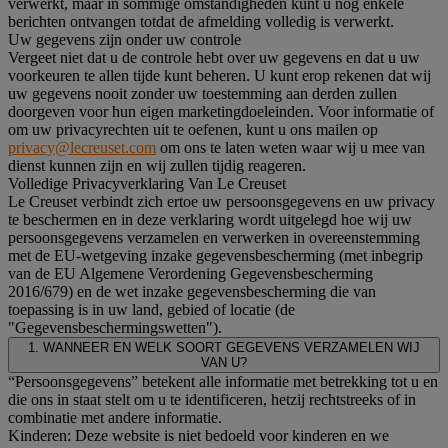
verwerkt, maar in sommige omstandigheden kunt u nog enkele
berichten ontvangen totdat de afmelding volledig is verwerkt.
Uw gegevens zijn onder uw controle
Vergeet niet dat u de controle hebt over uw gegevens en dat u uw
voorkeuren te allen tijde kunt beheren. U kunt erop rekenen dat wij
uw gegevens nooit zonder uw toestemming aan derden zullen
doorgeven voor hun eigen marketingdoeleinden. Voor informatie of
om uw privacyrechten uit te oefenen, kunt u ons mailen op
privacy@lecreuset.com
om ons te laten weten waar wij u mee van
dienst kunnen zijn en wij zullen tijdig reageren.
Volledige Privacyverklaring Van Le Creuset
Le Creuset verbindt zich ertoe uw persoonsgegevens en uw privacy
te beschermen en in deze verklaring wordt uitgelegd hoe wij uw
persoonsgegevens verzamelen en verwerken in overeenstemming
met de EU-wetgeving inzake gegevensbescherming (met inbegrip
van de EU Algemene Verordening Gegevensbescherming
2016/679) en de wet inzake gegevensbescherming die van
toepassing is in uw land, gebied of locatie (de
"Gegevensbeschermingswetten").
1. WANNEER EN WELK SOORT GEGEVENS VERZAMELEN WIJ
VAN U?
“Persoonsgegevens” betekent alle informatie met betrekking tot u en
die ons in staat stelt om u te identificeren, hetzij rechtstreeks of in
combinatie met andere informatie.
Kinderen: Deze website is niet bedoeld voor kinderen en we