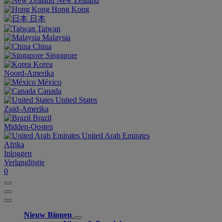
New Zealand
Hong Kong
日本
Taiwan
Malaysia
China
Singapore
Korea
Noord-Amerika
México
Canada
United States
Zuid-Amerika
Brazil
Midden-Oosten
United Arab Emirates
Afrika
Inloggen
Verlanglijstje
0
Nieuw Binnen