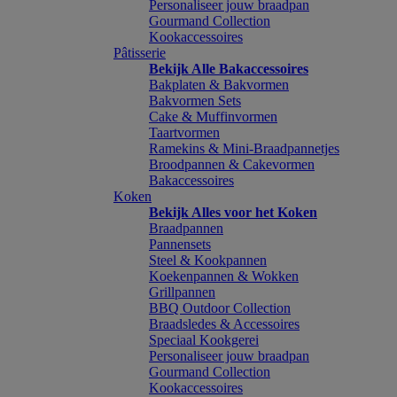
Personaliseer jouw braadpan
Gourmand Collection
Kookaccessoires
Pâtisserie
Bekijk Alle Bakaccessoires
Bakplaten & Bakvormen
Bakvormen Sets
Cake & Muffinvormen
Taartvormen
Ramekins & Mini-Braadpannetjes
Broodpannen & Cakevormen
Bakaccessoires
Koken
Bekijk Alles voor het Koken
Braadpannen
Pannensets
Steel & Kookpannen
Koekenpannen & Wokken
Grillpannen
BBQ Outdoor Collection
Braadsledes & Accessoires
Speciaal Kookgerei
Personaliseer jouw braadpan
Gourmand Collection
Kookaccessoires