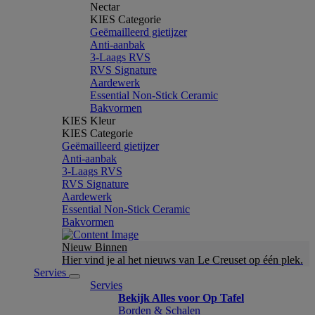
Nectar
KIES Categorie
Geëmailleerd gietijzer
Anti-aanbak
3-Laags RVS
RVS Signature
Aardewerk
Essential Non-Stick Ceramic
Bakvormen
KIES Kleur
KIES Categorie
Geëmailleerd gietijzer
Anti-aanbak
3-Laags RVS
RVS Signature
Aardewerk
Essential Non-Stick Ceramic
Bakvormen
Nieuw Binnen
Hier vind je al het nieuws van Le Creuset op één plek.
Servies
Servies
Bekijk Alles voor Op Tafel
Borden & Schalen