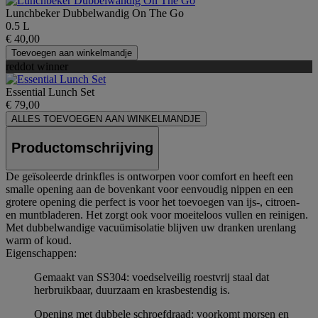
Lunchbeker Dubbelwandig On The Go
0.5 L
€ 40,00
Toevoegen aan winkelmandje
reddot winner
Essential Lunch Set
€ 79,00
ALLES TOEVOEGEN AAN WINKELMANDJE
Productomschrijving
De geïsoleerde drinkfles is ontworpen voor comfort en heeft een
smalle opening aan de bovenkant voor eenvoudig nippen en een
grotere opening die perfect is voor het toevoegen van ijs-, citroen-
en muntbladeren. Het zorgt ook voor moeiteloos vullen en reinigen.
Met dubbelwandige vacuümisolatie blijven uw dranken urenlang
warm of koud.
Eigenschappen:
Gemaakt van SS304: voedselveilig roestvrij staal dat
herbruikbaar, duurzaam en krasbestendig is.
Opening met dubbele schroefdraad: voorkomt morsen en