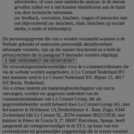
advertenties, of voor onze statistische analyse; in de meeste
gevallen zullen we u niet kunnen identificeren aan de hand
van deze technische informatie.
uw feedback, verzoeken, klachten, vragen of interacties met
ons (bijvoorbeeld uw berichten, chats, berichten op sociale
media, e-mails of telefoontjes).
De persoonsgegevens die van u worden verzameld wanneer u de
Website gebruikt of anderszins persoonlijk identificeerbare
informatie verstrekt, zijn op die manier beschermd en u hebt de
privacyrechten die in paragraaf 8 hieronder worden uitgelegd.
2. WIE VERZAMELT UW GEGEVENS?
De verwerkingsverantwoordelijke voor de e-commercediensten die
via de website worden aangeboden, is Le Creuset Nederland BV
met statutaire zetel te Le Creuset Nederland BV, Bijster 15, 4817
HZ Breda, Nederland.
Als u ermee instemt om marketingboodschappen van ons te
ontvangen, worden uw gegevens onderdeel van de
consumentendatabase van Le Creuset Group, die als
gegevensbeheerder wordt beheerd door Le Creuset Group AG, met
het kantoor in Hofstrasse 1A,Neuhofstrasse 4 , Baar, Zugo, 6340
Zwitserland (die Le Creuset SL, BTW-nummer B62153630, met
kantoor in Paseo de Gracia 9, 2º, 08007 Barcelona, Spanje, heeft
aangesteld als vertegenwoordiger in de EU), op basis van een
overeenkomst tot gezamenlijke zeggenschap die in wezen voorziet