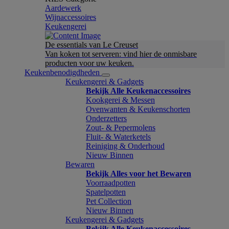
Aardewerk
Wijnaccessoires
Keukengerei
De essentials van Le Creuset
Van koken tot serveren: vind hier de onmisbare
producten voor uw keuken.
Keukenbenodigdheden
Keukengerei & Gadgets
Bekijk Alle Keukenaccessoires
Kookgerei & Messen
Ovenwanten & Keukenschorten
Onderzetters
Zout- & Pepermolens
Fluit- & Waterketels
Reiniging & Onderhoud
Nieuw Binnen
Bewaren
Bekijk Alles voor het Bewaren
Voorraadpotten
Spatelpotten
Pet Collection
Nieuw Binnen
Keukengerei & Gadgets
Bekijk Alle Keukenaccessoires