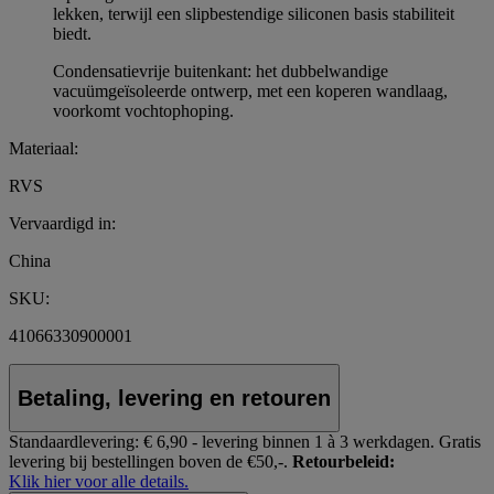
lekken, terwijl een slipbestendige siliconen basis stabiliteit
biedt.
Condensatievrije buitenkant: het dubbelwandige
vacuümgeïsoleerde ontwerp, met een koperen wandlaag,
voorkomt vochtophoping.
Materiaal:
RVS
Vervaardigd in:
China
SKU:
41066330900001
Betaling, levering en retouren
Standaardlevering:
€ 6,90 - levering binnen 1 à 3 werkdagen.
Gratis
levering bij bestellingen boven de €50,-.
Retourbeleid:
Klik hier voor alle details.