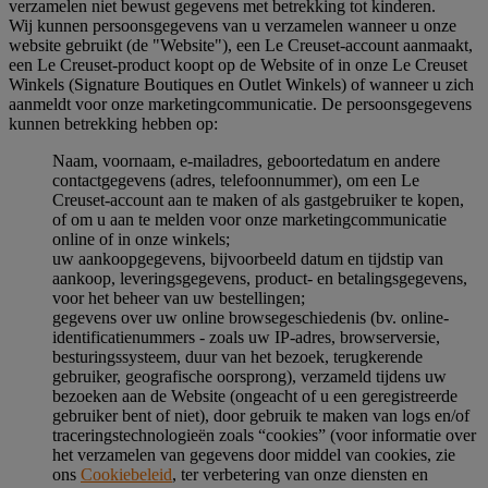
verzamelen niet bewust gegevens met betrekking tot kinderen.
Wij kunnen persoonsgegevens van u verzamelen wanneer u onze
website gebruikt (de "Website"), een Le Creuset-account aanmaakt,
een Le Creuset-product koopt op de Website of in onze Le Creuset
Winkels (Signature Boutiques en Outlet Winkels) of wanneer u zich
aanmeldt voor onze marketingcommunicatie. De persoonsgegevens
kunnen betrekking hebben op:
Naam, voornaam, e-mailadres, geboortedatum en andere
contactgegevens (adres, telefoonnummer), om een Le
Creuset-account aan te maken of als gastgebruiker te kopen,
of om u aan te melden voor onze marketingcommunicatie
online of in onze winkels;
uw aankoopgegevens, bijvoorbeeld datum en tijdstip van
aankoop, leveringsgegevens, product- en betalingsgegevens,
voor het beheer van uw bestellingen;
gegevens over uw online browsegeschiedenis (bv. online-
identificatienummers - zoals uw IP-adres, browserversie,
besturingssysteem, duur van het bezoek, terugkerende
gebruiker, geografische oorsprong), verzameld tijdens uw
bezoeken aan de Website (ongeacht of u een geregistreerde
gebruiker bent of niet), door gebruik te maken van logs en/of
traceringstechnologieën zoals “cookies” (voor informatie over
het verzamelen van gegevens door middel van cookies, zie
ons
Cookiebeleid
, ter verbetering van onze diensten en