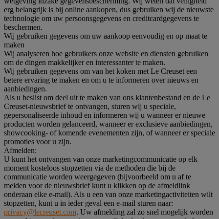
wetgeving inzake gegevensbescherming. Wij weten dat veiligheid
erg belangrijk is bij online aankopen, dus gebruiken wij de nieuwste
technologie om uw persoonsgegevens en creditcardgegevens te
beschermen.
Wij gebruiken gegevens om uw aankoop eenvoudig en op maat te
maken
Wij analyseren hoe gebruikers onze website en diensten gebruiken
om de dingen makkelijker en interessanter te maken.
Wij gebruiken gegevens om van het koken met Le Creuset een
betere ervaring te maken en om u te informeren over nieuws en
aanbiedingen.
Als u beslist om deel uit te maken van ons klantenbestand en de Le
Creuset-nieuwsbrief te ontvangen, sturen wij u speciale,
gepersonaliseerde inhoud en informeren wij u wanneer er nieuwe
producten worden gelanceerd, wanneer er exclusieve aanbiedingen,
showcooking- of komende evenementen zijn, of wanneer er speciale
promoties voor u zijn.
Afmelden:
U kunt het ontvangen van onze marketingcommunicatie op elk
moment kosteloos stopzetten via de methoden die bij de
communicatie worden weergegeven (bijvoorbeeld om u af te
melden voor de nieuwsbrief kunt u klikken op de afmeldlink
onderaan elke e-mail). Als u een van onze marketingactiviteiten wilt
stopzetten, kunt u in ieder geval een e-mail sturen naar:
privacy@lecreuset.com
. Uw afmelding zal zo snel mogelijk worden