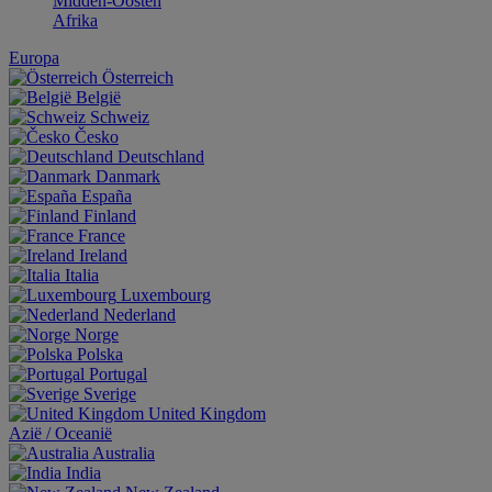
Midden-Oosten
Afrika
Europa
Österreich
België
Schweiz
Česko
Deutschland
Danmark
España
Finland
France
Ireland
Italia
Luxembourg
Nederland
Norge
Polska
Portugal
Sverige
United Kingdom
Aziё / Oceaniё
Australia
India