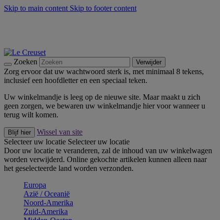
Skip to main content
Skip to footer content
Zomerse buitenmomenten met de BBQ Outdoor Collectie &
Thyme -
Shop Nu
De essentials van Le Creuset -
Ontdek Nu
Nieuwsbrieven: Registreer en bespaar 10%! -
Schrijf je nu in
Zoeken
Verwijder
Zorg ervoor dat uw wachtwoord sterk is, met minimaal 8 tekens,
inclusief een hoofdletter en een speciaal teken.
Uw winkelmandje is leeg op de nieuwe site. Maar maakt u zich
geen zorgen, we bewaren uw winkelmandje hier voor wanneer u
terug wilt komen.
Wissel van site
Blijf hier
Selecteer uw locatie
Selecteer uw locatie
Door uw locatie te veranderen, zal de inhoud van uw winkelwagen
worden verwijderd. Online gekochte artikelen kunnen alleen naar
het geselecteerde land worden verzonden.
Europa
Aziё / Oceaniё
Noord-Amerika
Zuid-Amerika