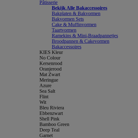
Pâtisserie
Bekijk Alle Bakaccessoires
Bakplaten & Bakvormen
Bakvormen Sets
Cake & Muffinvormen
Taartvormen
Ramekins & Mini-Braadpannetjes
Broodpannen & Cakevormen
Bakaccessoires
KIES Kleur
No Colour
Kersenrood
Oranjerood
Mat Zwart
Meringue
Azure
Sea Salt
Flint
Wit
Bleu Riviera
Ebbenzwart
Shell Pink
Bamboo Green
Deep Teal
Garnet