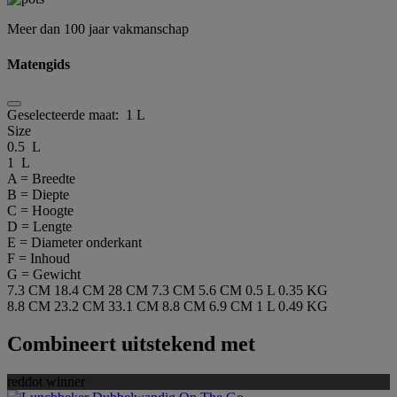
Meer dan 100 jaar vakmanschap
Matengids
Geselecteerde maat:
1 L
Size
0.5 L
1 L
A = Breedte
B = Diepte
C = Hoogte
D = Lengte
E = Diameter onderkant
F = Inhoud
G = Gewicht
7.3 CM
18.4 CM
28 CM
7.3 CM
5.6 CM
0.5 L
0.35 KG
8.8 CM
23.2 CM
33.1 CM
8.8 CM
6.9 CM
1 L
0.49 KG
Combineert uitstekend met
reddot winner