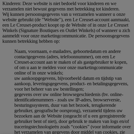
Kinderen: Deze website is niet bedoeld voor kinderen en we
verzamelen niet bewust gegevens met betrekking tot kinderen.
Wij kunnen persoonsgegevens van u verzamelen wanneer u onze
website gebruikt (de "Website"), een Le Creuset-account aanmaakt,
een Le Creuset-product koopt op de Website of in onze Le Creuset
Winkels (Signature Boutiques en Outlet Winkels) of wanneer u zich
aanmeldt voor onze marketingcommunicatie. De persoonsgegevens
kunnen betrekking hebben op:
Naam, voornaam, e-mailadres, geboortedatum en andere
contactgegevens (adres, telefoonnummer), om een Le
Creuset-account aan te maken of als gastgebruiker te kopen,
of om u aan te melden voor onze marketingcommunicatie
online of in onze winkels;
uw aankoopgegevens, bijvoorbeeld datum en tijdstip van
aankoop, leveringsgegevens, product- en betalingsgegevens,
voor het beheer van uw bestellingen;
gegevens over uw online browsegeschiedenis (bv. online-
identificatienummers - zoals uw IP-adres, browserversie,
besturingssysteem, duur van het bezoek, terugkerende
gebruiker, geografische oorsprong), verzameld tijdens uw
bezoeken aan de Website (ongeacht of u een geregistreerde
gebruiker bent of niet), door gebruik te maken van logs en/of
traceringstechnologieën zoals “cookies” (voor informatie over
het verzamelen van gegevens door middel van cookies, zie