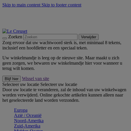
Skip to main content
Skip to footer content
Zomerse buitenmomenten met de BBQ Outdoor Collectie &
Thyme -
Shop Nu
De essentials van Le Creuset -
Ontdek Nu
Nieuwsbrieven: Registreer en bespaar 10%! -
Schrijf je nu in
Zoeken
Verwijder
Zorg ervoor dat uw wachtwoord sterk is, met minimaal 8 tekens,
inclusief een hoofdletter en een speciaal teken.
Uw winkelmandje is leeg op de nieuwe site. Maar maakt u zich
geen zorgen, we bewaren uw winkelmandje hier voor wanneer u
terug wilt komen.
Wissel van site
Blijf hier
Selecteer uw locatie
Selecteer uw locatie
Door uw locatie te veranderen, zal de inhoud van uw winkelwagen
worden verwijderd. Online gekochte artikelen kunnen alleen naar
het geselecteerde land worden verzonden.
Europa
Aziё / Oceaniё
Noord-Amerika
Zuid-Amerika