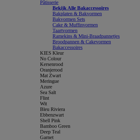
Pâtisserie
Bekijk Alle Bakaccessoires
Bakplaten & Bakvormen
Bakvormen Sets
Cake & Muffinvormen
Taartvormen
Ramekins & Mini-Braadpannetjes
Broodpannen & Cakevormen
Bakaccessoires
KIES Kleur
No Colour
Kersenrood
Oranjerood
Mat Zwart
Meringue
Azure
Sea Salt
Flint
Wit
Bleu Riviera
Ebbenzwart
Shell Pink
Bamboo Green
Deep Teal
Garnet