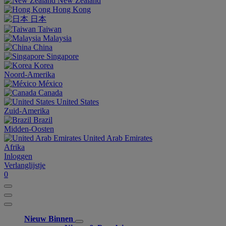
New Zealand
Hong Kong
日本
Taiwan
Malaysia
China
Singapore
Korea
Noord-Amerika
México
Canada
United States
Zuid-Amerika
Brazil
Midden-Oosten
United Arab Emirates
Afrika
Inloggen
Verlanglijstje
0
Nieuw Binnen