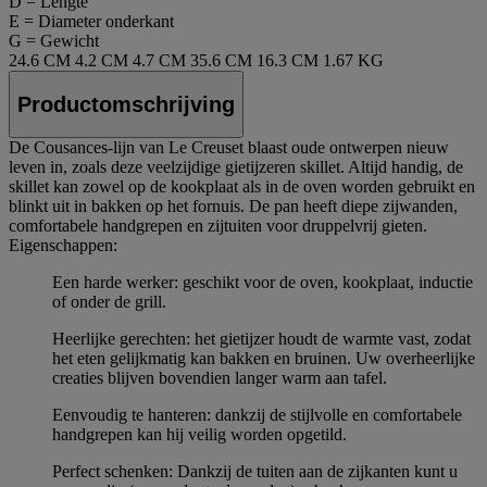
D = Lengte
E = Diameter onderkant
G = Gewicht
24.6 CM
4.2 CM
4.7 CM
35.6 CM
16.3 CM
1.67 KG
Productomschrijving
De Cousances-lijn van Le Creuset blaast oude ontwerpen nieuw
leven in, zoals deze veelzijdige gietijzeren skillet. Altijd handig, de
skillet kan zowel op de kookplaat als in de oven worden gebruikt en
blinkt uit in bakken op het fornuis. De pan heeft diepe zijwanden,
comfortabele handgrepen en zijtuiten voor druppelvrij gieten.
Eigenschappen:
Een harde werker: geschikt voor de oven, kookplaat, inductie
of onder de grill.
Heerlijke gerechten: het gietijzer houdt de warmte vast, zodat
het eten gelijkmatig kan bakken en bruinen. Uw overheerlijke
creaties blijven bovendien langer warm aan tafel.
Eenvoudig te hanteren: dankzij de stijlvolle en comfortabele
handgrepen kan hij veilig worden opgetild.
Perfect schenken: Dankzij de tuiten aan de zijkanten kunt u