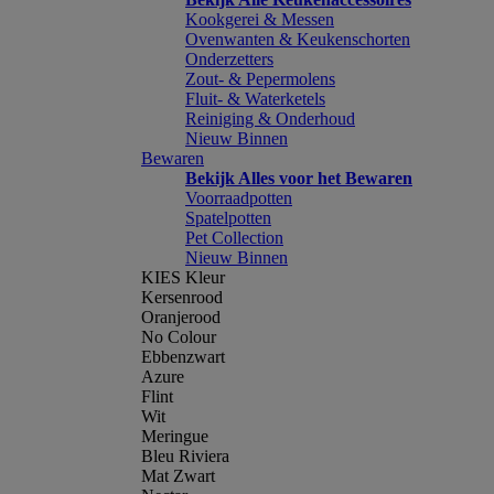
Kookgerei & Messen
Ovenwanten & Keukenschorten
Onderzetters
Zout- & Pepermolens
Fluit- & Waterketels
Reiniging & Onderhoud
Nieuw Binnen
Bewaren
Bekijk Alles voor het Bewaren
Voorraadpotten
Spatelpotten
Pet Collection
Nieuw Binnen
KIES Kleur
Kersenrood
Oranjerood
No Colour
Ebbenzwart
Azure
Flint
Wit
Meringue
Bleu Riviera
Mat Zwart