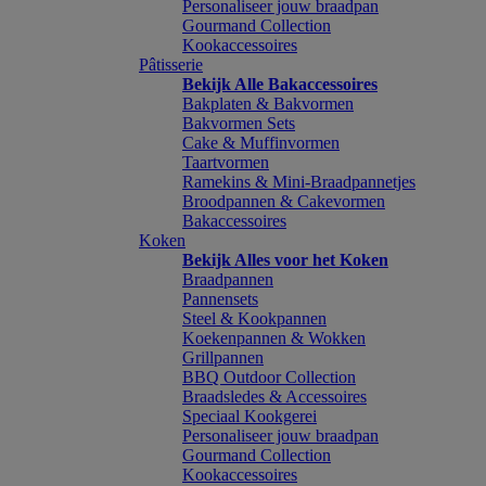
Personaliseer jouw braadpan
Gourmand Collection
Kookaccessoires
Pâtisserie
Bekijk Alle Bakaccessoires
Bakplaten & Bakvormen
Bakvormen Sets
Cake & Muffinvormen
Taartvormen
Ramekins & Mini-Braadpannetjes
Broodpannen & Cakevormen
Bakaccessoires
Koken
Bekijk Alles voor het Koken
Braadpannen
Pannensets
Steel & Kookpannen
Koekenpannen & Wokken
Grillpannen
BBQ Outdoor Collection
Braadsledes & Accessoires
Speciaal Kookgerei
Personaliseer jouw braadpan
Gourmand Collection
Kookaccessoires