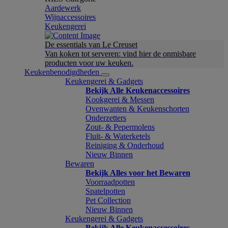
Aardewerk
Wijnaccessoires
Keukengerei
De essentials van Le Creuset
Van koken tot serveren: vind hier de onmisbare
producten voor uw keuken.
Keukenbenodigdheden
Keukengerei & Gadgets
Bekijk Alle Keukenaccessoires
Kookgerei & Messen
Ovenwanten & Keukenschorten
Onderzetters
Zout- & Pepermolens
Fluit- & Waterketels
Reiniging & Onderhoud
Nieuw Binnen
Bewaren
Bekijk Alles voor het Bewaren
Voorraadpotten
Spatelpotten
Pet Collection
Nieuw Binnen
Keukengerei & Gadgets
Bekijk Alle Keukenaccessoires