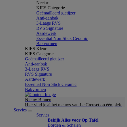
Nectar
KIES Categorie
Geëmailleerd gietijzer
Anti-aanbak
3-Laags RVS
RVS Signature
Aardewerk
Essential Non-Stick Ceramic
Bakvormen
KIES Kleur
KIES Categorie
Geëmailleerd gietijzer
Anti-aanbak
3-Laags RVS
RVS Signature
Aardewerk
Essential Non-Stick Ceramic
Bakvormen
Nieuw Binnen
Hier vind je al het nieuws van Le Creuset op één plek.
Servies
Servies
Bekijk Alles voor Op Tafel
Borden & Schalen