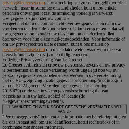
privacy@lecreuset.com
. Uw afmelding zal zo snel mogelijk worden
verwerkt, maar in sommige omstandigheden kunt u nog enkele
berichten ontvangen totdat de afmelding volledig is verwerkt.
Uw gegevens zijn onder uw controle
Vergeet niet dat u de controle hebt over uw gegevens en dat u uw
voorkeuren te allen tijde kunt beheren. U kunt erop rekenen dat wij
uw gegevens nooit zonder uw toestemming aan derden zullen
doorgeven voor hun eigen marketingdoeleinden. Voor informatie of
om uw privacyrechten uit te oefenen, kunt u ons mailen op
privacy@lecreuset.com
om ons te laten weten waar wij u mee van
dienst kunnen zijn en wij zullen tijdig reageren.
Volledige Privacyverklaring Van Le Creuset
Le Creuset verbindt zich ertoe uw persoonsgegevens en uw privacy
te beschermen en in deze verklaring wordt uitgelegd hoe wij uw
persoonsgegevens verzamelen en verwerken in overeenstemming
met de EU-wetgeving inzake gegevensbescherming (met inbegrip
van de EU Algemene Verordening Gegevensbescherming
2016/679) en de wet inzake gegevensbescherming die van
toepassing is in uw land, gebied of locatie (de
"Gegevensbeschermingswetten").
1. WANNEER EN WELK SOORT GEGEVENS VERZAMELEN WIJ
VAN U?
“Persoonsgegevens” betekent alle informatie met betrekking tot u en
die ons in staat stelt om u te identificeren, hetzij rechtstreeks of in
combinatie met andere informatie.