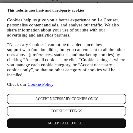
ons
Cookiebeleid
, ter verbetering van onze diensten en
advertenties, of voor onze statistische analyse; in de meeste
This website uses first- and third-party cookies
gevallen zullen we u niet kunnen identificeren aan de hand
van deze technische informatie.
Cookies help us give you a better experience on Le Creuset,
uw feedback, verzoeken, klachten, vragen of interacties met
personalise content and ads, and analyse our traffic. We also
ons (bijvoorbeeld uw berichten, chats, berichten op sociale
share information about your use of our site with our
advertising and analytics partners.
media, e-mails of telefoontjes).
“Necessary Cookies” cannot be disabled since they
De persoonsgegevens die van u worden verzameld wanneer u de
support web functionalities, but you can consent to all the other
Website gebruikt of anderszins persoonlijk identificeerbare
uses above (preferences, statistics and marketing cookies) by
informatie verstrekt, zijn op die manier beschermd en u hebt de
clicking “Accept all cookies”, or click “Cookie settings”, where
privacyrechten die in paragraaf 8 hieronder worden uitgelegd.
you manage each cookie category, or “Accept necessary
2. WIE VERZAMELT UW GEGEVENS?
cookies only”, so that no other category of cookies will be
De verwerkingsverantwoordelijke voor de e-commercediensten die
installed.
via de website worden aangeboden, is Le Creuset Nederland BV
met statutaire zetel te Le Creuset Nederland BV, Bijster 15, 4817
Check our
Cookie Policy
.
HZ Breda, Nederland.
Als u ermee instemt om marketingboodschappen van ons te
ACCEPT NECESSARY COOKIES ONLY
ontvangen, worden uw gegevens onderdeel van de
consumentendatabase van Le Creuset Group, die als
gegevensbeheerder wordt beheerd door Le Creuset Group AG, met
COOKIE SETTINGS
het kantoor in Hofstrasse 1A,Neuhofstrasse 4 , Baar, Zugo, 6340
Zwitserland (die Le Creuset SL, BTW-nummer B62153630, met
ACCEPT ALL COOKIES
kantoor in Paseo de Gracia 9, 2º, 08007 Barcelona, Spanje, heeft
aangesteld als vertegenwoordiger in de EU), op basis van een