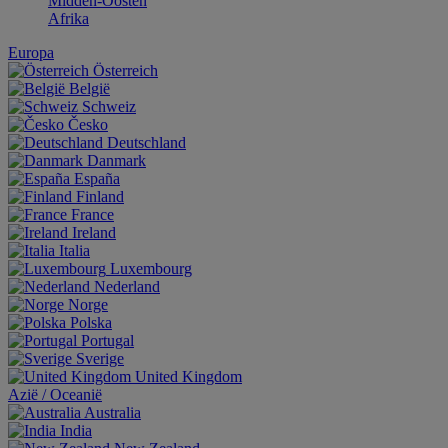
Midden-Oosten
Afrika
Europa
Österreich
België
Schweiz
Česko
Deutschland
Danmark
España
Finland
France
Ireland
Italia
Luxembourg
Nederland
Norge
Polska
Portugal
Sverige
United Kingdom
Aziё / Oceaniё
Australia
India