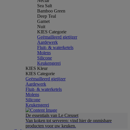
Nectar
Sea Salt
Bamboo Green
Deep Teal
Garnet
Nuit
KIES Categorie
Geëmailleerd gietijzer
Aardewerk
Fluit- & waterketels
Molens
Silicone
Keukengerei
KIES Kleur
KIES Categorie
Geëmailleerd gietijzer
Aardewerk
Fluit- & waterketels
Molens
Silicone
Keukengerei
De essentials van Le Creuset
Van koken tot serveren: vind hier de onmisbare
producten voor uw keuken.