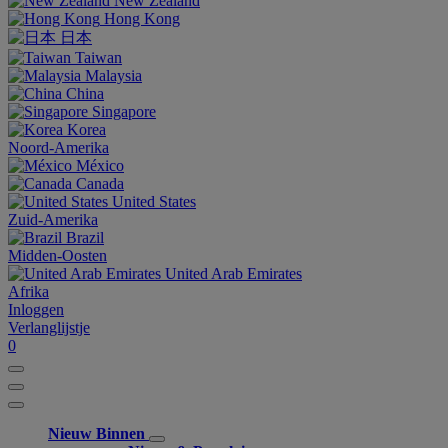
New Zealand
Hong Kong
日本
Taiwan
Malaysia
China
Singapore
Korea
Noord-Amerika
México
Canada
United States
Zuid-Amerika
Brazil
Midden-Oosten
United Arab Emirates
Afrika
Inloggen
Verlanglijstje
0
Nieuw Binnen