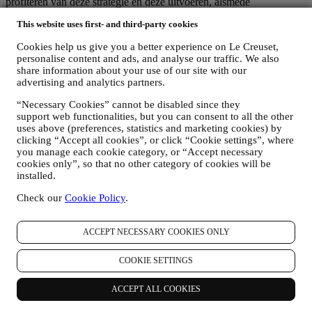
profiteren van deze strategie en deze uitvoeren, alsmede
onafhankelijk marketingcommunicatie/initiatieven ontwikkelen op
This website uses first- and third-party cookies
lokaal niveau (binnen een bepaald land); (c) beide gezamenlijk
beheerders die nodig zijn om de verzoeken van uw betrokkene om
Cookies help us give you a better experience on Le Creuset,
rechten af te handelen.
personalise content and ads, and analyse our traffic. We also
3. WAAROM VERZAMELEN WIJ DEZE GEGEVENS?
share information about your use of our site with our
Wij kunnen uw gegevens verwerken voor de volgende doeleinden:
advertising and analytics partners.
VOOR ONZE WETTELIJKE VERPLICHTINGEN
“Necessary Cookies” cannot be disabled since they
Mogelijk moeten we bepaalde gegevens over u verwerken om
support web functionalities, but you can consent to all the other
te voldoen aan onze wettelijke verplichtingen en andere
uses above (preferences, statistics and marketing cookies) by
verplichtingen die voortvloeien uit instructies van de overheid.
clicking “Accept all cookies”, or click “Cookie settings”, where
you manage each cookie category, or “Accept necessary
OM EEN LE CREUSET-ACCOUNT AAN TE MAKEN
cookies only”, so that no other category of cookies will be
We zullen uw gegevens gebruiken om een Le Creuset-
installed.
account aan te maken die u toegang geeft tot een reeks
voordelen voor geregistreerde gebruikers, om beter te kunnen
Check our
Cookie Policy
.
genieten van onze diensten, zoals sneller afrekenen, meerdere
verzendadressen opslaan, bestellingen bekijken en volgen.
Elke verwerkingsactiviteit is vereist om ons in staat te stellen
ACCEPT NECESSARY COOKIES ONLY
deze diensten aan u als Le Creuset-accounthouder te leveren.
OM UW BESTELLINGEN TE BEHEREN EN OM ONZE
COOKIE SETTINGS
PRODUCTEN, DIENSTEN EN ASSISTENTIE AAN U
TE LEVEREN
ACCEPT ALL COOKIES
Wij zullen uw gegevens gebruiken om onze contractuele
relatie met u, uw aankoop van producten op de Website, uw