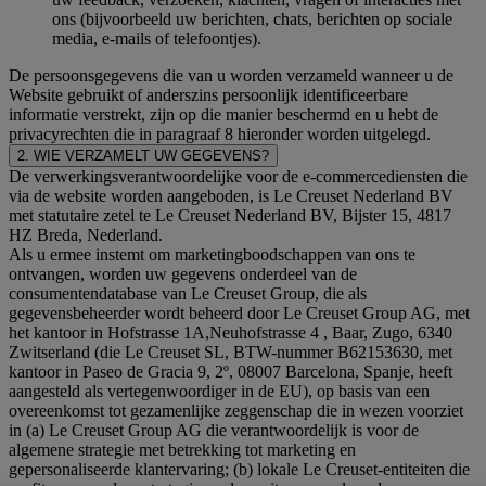
ons (bijvoorbeeld uw berichten, chats, berichten op sociale
media, e-mails of telefoontjes).
De persoonsgegevens die van u worden verzameld wanneer u de
Website gebruikt of anderszins persoonlijk identificeerbare
informatie verstrekt, zijn op die manier beschermd en u hebt de
privacyrechten die in paragraaf 8 hieronder worden uitgelegd.
2. WIE VERZAMELT UW GEGEVENS?
De verwerkingsverantwoordelijke voor de e-commercediensten die
via de website worden aangeboden, is Le Creuset Nederland BV
met statutaire zetel te Le Creuset Nederland BV, Bijster 15, 4817
HZ Breda, Nederland.
Als u ermee instemt om marketingboodschappen van ons te
ontvangen, worden uw gegevens onderdeel van de
consumentendatabase van Le Creuset Group, die als
gegevensbeheerder wordt beheerd door Le Creuset Group AG, met
het kantoor in Hofstrasse 1A,Neuhofstrasse 4 , Baar, Zugo, 6340
Zwitserland (die Le Creuset SL, BTW-nummer B62153630, met
kantoor in Paseo de Gracia 9, 2º, 08007 Barcelona, Spanje, heeft
aangesteld als vertegenwoordiger in de EU), op basis van een
overeenkomst tot gezamenlijke zeggenschap die in wezen voorziet
in (a) Le Creuset Group AG die verantwoordelijk is voor de
algemene strategie met betrekking tot marketing en
gepersonaliseerde klantervaring; (b) lokale Le Creuset-entiteiten die