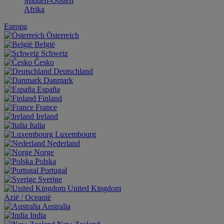
Midden-Oosten
Afrika
Europa
Österreich
België
Schweiz
Česko
Deutschland
Danmark
España
Finland
France
Ireland
Italia
Luxembourg
Nederland
Norge
Polska
Portugal
Sverige
United Kingdom
Aziё / Oceaniё
Australia
India