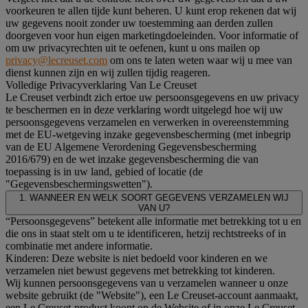
voorkeuren te allen tijde kunt beheren. U kunt erop rekenen dat wij
uw gegevens nooit zonder uw toestemming aan derden zullen
doorgeven voor hun eigen marketingdoeleinden. Voor informatie of
om uw privacyrechten uit te oefenen, kunt u ons mailen op
privacy@lecreuset.com
om ons te laten weten waar wij u mee van
dienst kunnen zijn en wij zullen tijdig reageren.
Volledige Privacyverklaring Van Le Creuset
Le Creuset verbindt zich ertoe uw persoonsgegevens en uw privacy
te beschermen en in deze verklaring wordt uitgelegd hoe wij uw
persoonsgegevens verzamelen en verwerken in overeenstemming
met de EU-wetgeving inzake gegevensbescherming (met inbegrip
van de EU Algemene Verordening Gegevensbescherming
2016/679) en de wet inzake gegevensbescherming die van
toepassing is in uw land, gebied of locatie (de
"Gegevensbeschermingswetten").
1. WANNEER EN WELK SOORT GEGEVENS VERZAMELEN WIJ
VAN U?
“Persoonsgegevens” betekent alle informatie met betrekking tot u en
die ons in staat stelt om u te identificeren, hetzij rechtstreeks of in
combinatie met andere informatie.
Kinderen: Deze website is niet bedoeld voor kinderen en we
verzamelen niet bewust gegevens met betrekking tot kinderen.
Wij kunnen persoonsgegevens van u verzamelen wanneer u onze
website gebruikt (de "Website"), een Le Creuset-account aanmaakt,
een Le Creuset-product koopt op de Website of in onze Le Creuset