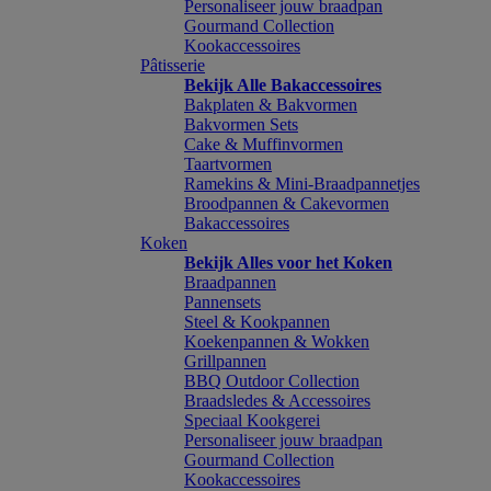
Personaliseer jouw braadpan
Gourmand Collection
Kookaccessoires
Pâtisserie
Bekijk Alle Bakaccessoires
Bakplaten & Bakvormen
Bakvormen Sets
Cake & Muffinvormen
Taartvormen
Ramekins & Mini-Braadpannetjes
Broodpannen & Cakevormen
Bakaccessoires
Koken
Bekijk Alles voor het Koken
Braadpannen
Pannensets
Steel & Kookpannen
Koekenpannen & Wokken
Grillpannen
BBQ Outdoor Collection
Braadsledes & Accessoires
Speciaal Kookgerei
Personaliseer jouw braadpan
Gourmand Collection
Kookaccessoires