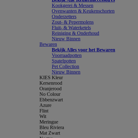
Kookgerei & Messen
Ovenwanten & Keukenschorten
Onderzetters
Zout- & Pepermolens
Fluit- & Waterketels
Reiniging & Onderhoud
Nieuw Binnen
Bewaren
Bekijk Alles voor het Bewaren
Voorraadpotten
Spatelpotten
Pet Collection
Nieuw Binnen
KIES Kleur
Kersenrood
Oranjerood
No Colour
Ebbenzwart
Azure
Flint
Wit
Meringue
Bleu Riviera
Mat Zwart