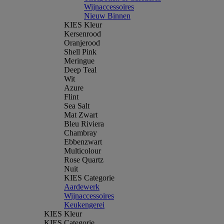
Wijnaccessoires
Nieuw Binnen
KIES Kleur
Kersenrood
Oranjerood
Shell Pink
Meringue
Deep Teal
Wit
Azure
Flint
Sea Salt
Mat Zwart
Bleu Riviera
Chambray
Ebbenzwart
Multicolour
Rose Quartz
Nuit
KIES Categorie
Aardewerk
Wijnaccessoires
Keukengerei
KIES Kleur
KIES Categorie