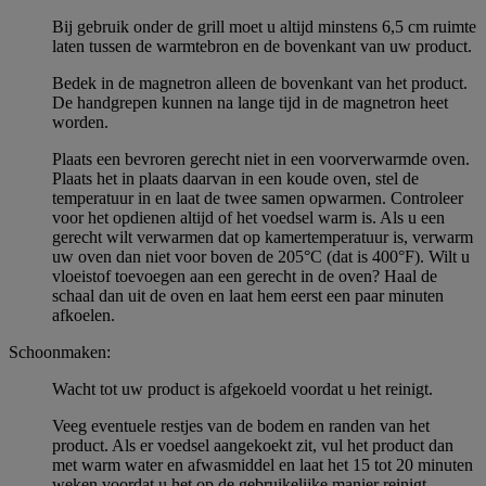
Bij gebruik onder de grill moet u altijd minstens 6,5 cm ruimte
laten tussen de warmtebron en de bovenkant van uw product.
Bedek in de magnetron alleen de bovenkant van het product.
De handgrepen kunnen na lange tijd in de magnetron heet
worden.
Plaats een bevroren gerecht niet in een voorverwarmde oven.
Plaats het in plaats daarvan in een koude oven, stel de
temperatuur in en laat de twee samen opwarmen. Controleer
voor het opdienen altijd of het voedsel warm is. Als u een
gerecht wilt verwarmen dat op kamertemperatuur is, verwarm
uw oven dan niet voor boven de 205°C (dat is 400°F). Wilt u
vloeistof toevoegen aan een gerecht in de oven? Haal de
schaal dan uit de oven en laat hem eerst een paar minuten
afkoelen.
Schoonmaken:
Wacht tot uw product is afgekoeld voordat u het reinigt.
Veeg eventuele restjes van de bodem en randen van het
product. Als er voedsel aangekoekt zit, vul het product dan
met warm water en afwasmiddel en laat het 15 tot 20 minuten
weken voordat u het op de gebruikelijke manier reinigt.