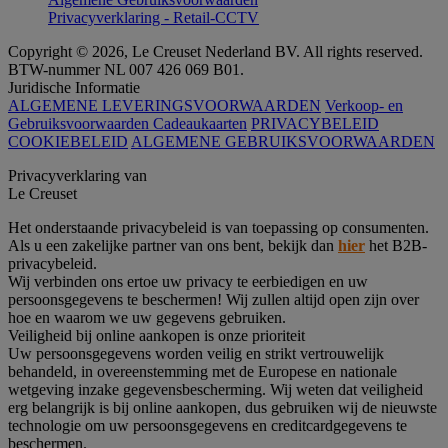
Privacyverklaring - Retail-CCTV
Copyright © 2026, Le Creuset Nederland BV. All rights reserved.
BTW-nummer NL 007 426 069 B01.
Juridische Informatie
ALGEMENE LEVERINGSVOORWAARDEN
Verkoop- en
Gebruiksvoorwaarden Cadeaukaarten
PRIVACYBELEID
COOKIEBELEID
ALGEMENE GEBRUIKSVOORWAARDEN
Privacyverklaring van
Le Creuset
Het onderstaande privacybeleid is van toepassing op consumenten.
Als u een zakelijke partner van ons bent, bekijk dan
hier
het B2B-
privacybeleid.
Wij verbinden ons ertoe uw privacy te eerbiedigen en uw
persoonsgegevens te beschermen! Wij zullen altijd open zijn over
hoe en waarom we uw gegevens gebruiken.
Veiligheid bij online aankopen is onze prioriteit
Uw persoonsgegevens worden veilig en strikt vertrouwelijk
behandeld, in overeenstemming met de Europese en nationale
wetgeving inzake gegevensbescherming. Wij weten dat veiligheid
erg belangrijk is bij online aankopen, dus gebruiken wij de nieuwste
technologie om uw persoonsgegevens en creditcardgegevens te
beschermen.