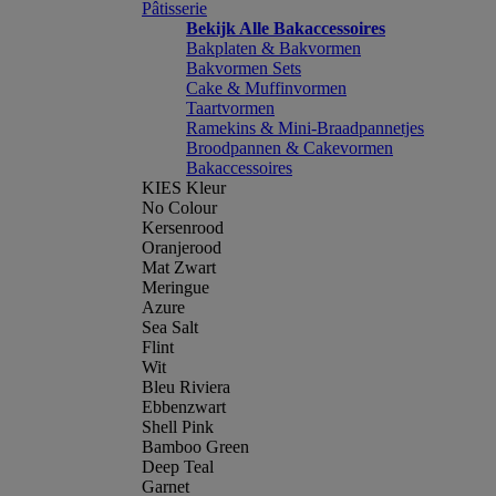
Pâtisserie
Bekijk Alle Bakaccessoires
Bakplaten & Bakvormen
Bakvormen Sets
Cake & Muffinvormen
Taartvormen
Ramekins & Mini-Braadpannetjes
Broodpannen & Cakevormen
Bakaccessoires
KIES Kleur
No Colour
Kersenrood
Oranjerood
Mat Zwart
Meringue
Azure
Sea Salt
Flint
Wit
Bleu Riviera
Ebbenzwart
Shell Pink
Bamboo Green
Deep Teal
Garnet