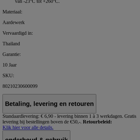
van -23°C tot +260°C.
Materiaal:
Aardewerk
Vervaardigd in:
Thailand
Garantie:
10 Jaar
SKU:
80210230600099
Betaling, levering en retouren
Standaardlevering:
€ 6,90 - levering binnen 1 à 3 werkdagen.
Gratis
levering bij bestellingen boven de €50,-.
Retourbeleid:
Klik hier voor alle details.
onderhoud & gebruik