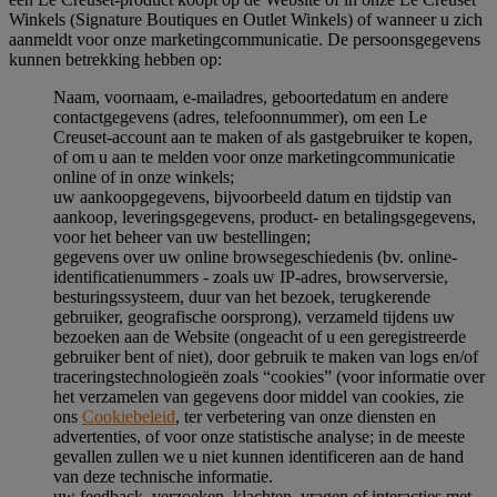
Winkels (Signature Boutiques en Outlet Winkels) of wanneer u zich
aanmeldt voor onze marketingcommunicatie. De persoonsgegevens
kunnen betrekking hebben op:
Naam, voornaam, e-mailadres, geboortedatum en andere
contactgegevens (adres, telefoonnummer), om een Le
Creuset-account aan te maken of als gastgebruiker te kopen,
of om u aan te melden voor onze marketingcommunicatie
online of in onze winkels;
uw aankoopgegevens, bijvoorbeeld datum en tijdstip van
aankoop, leveringsgegevens, product- en betalingsgegevens,
voor het beheer van uw bestellingen;
gegevens over uw online browsegeschiedenis (bv. online-
identificatienummers - zoals uw IP-adres, browserversie,
besturingssysteem, duur van het bezoek, terugkerende
gebruiker, geografische oorsprong), verzameld tijdens uw
bezoeken aan de Website (ongeacht of u een geregistreerde
gebruiker bent of niet), door gebruik te maken van logs en/of
traceringstechnologieën zoals “cookies” (voor informatie over
het verzamelen van gegevens door middel van cookies, zie
ons
Cookiebeleid
, ter verbetering van onze diensten en
advertenties, of voor onze statistische analyse; in de meeste
gevallen zullen we u niet kunnen identificeren aan de hand
van deze technische informatie.
uw feedback, verzoeken, klachten, vragen of interacties met