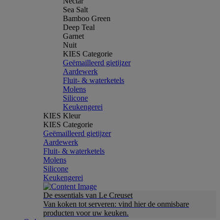
Nectar
Sea Salt
Bamboo Green
Deep Teal
Garnet
Nuit
KIES Categorie
Geëmailleerd gietijzer
Aardewerk
Fluit- & waterketels
Molens
Silicone
Keukengerei
KIES Kleur
KIES Categorie
Geëmailleerd gietijzer
Aardewerk
Fluit- & waterketels
Molens
Silicone
Keukengerei
De essentials van Le Creuset
Van koken tot serveren: vind hier de onmisbare
producten voor uw keuken.