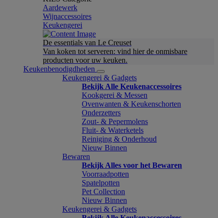
Aardewerk
Wijnaccessoires
Keukengerei
De essentials van Le Creuset
Van koken tot serveren: vind hier de onmisbare
producten voor uw keuken.
Keukenbenodigdheden
Keukengerei & Gadgets
Bekijk Alle Keukenaccessoires
Kookgerei & Messen
Ovenwanten & Keukenschorten
Onderzetters
Zout- & Pepermolens
Fluit- & Waterketels
Reiniging & Onderhoud
Nieuw Binnen
Bewaren
Bekijk Alles voor het Bewaren
Voorraadpotten
Spatelpotten
Pet Collection
Nieuw Binnen
Keukengerei & Gadgets
Bekijk Alle Keukenaccessoires