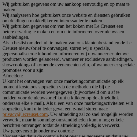
Wij gebruiken gegevens om uw aankoop eenvoudig en op maat te
maken
Wij analyseren hoe gebruikers onze website en diensten gebruiken
om de dingen makkelijker en interessanter te maken.
Wij gebruiken gegevens om van het koken met Le Creuset een
betere ervaring te maken en om u te informeren over nieuws en
aanbiedingen.
Als u beslist om deel uit te maken van ons klantenbestand en de Le
Creuset-nieuwsbrief te ontvangen, sturen wij u speciale,
gepersonaliseerde inhoud en informeren wij u wanneer er nieuwe
producten worden gelanceerd, wanneer er exclusieve aanbiedingen,
showcooking- of komende evenementen zijn, of wanneer er speciale
promoties voor u zijn.
Afmelden:
U kunt het ontvangen van onze marketingcommunicatie op elk
moment kosteloos stopzetten via de methoden die bij de
communicatie worden weergegeven (bijvoorbeeld om u af te
melden voor de nieuwsbrief kunt u klikken op de afmeldlink
onderaan elke e-mail). Als u een van onze marketingactiviteiten wilt
stopzetten, kunt u in ieder geval een e-mail sturen naar:
privacy@lecreuset.com
. Uw afmelding zal zo snel mogelijk worden
verwerkt, maar in sommige omstandigheden kunt u nog enkele
berichten ontvangen totdat de afmelding volledig is verwerkt.
Uw gegevens zijn onder uw controle
Vergeet niet dat u de controle hebt over uw gegevens en dat u uw