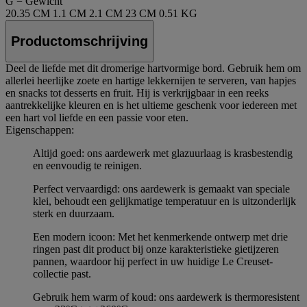
G = Gewicht
20.35 CM
1.1 CM
2.1 CM
23 CM
0.51 KG
Productomschrijving
Deel de liefde met dit dromerige hartvormige bord. Gebruik hem om
allerlei heerlijke zoete en hartige lekkernijen te serveren, van hapjes
en snacks tot desserts en fruit. Hij is verkrijgbaar in een reeks
aantrekkelijke kleuren en is het ultieme geschenk voor iedereen met
een hart vol liefde en een passie voor eten.
Eigenschappen:
Altijd goed: ons aardewerk met glazuurlaag is krasbestendig
en eenvoudig te reinigen.
Perfect vervaardigd: ons aardewerk is gemaakt van speciale
klei, behoudt een gelijkmatige temperatuur en is uitzonderlijk
sterk en duurzaam.
Een modern icoon: Met het kenmerkende ontwerp met drie
ringen past dit product bij onze karakteristieke gietijzeren
pannen, waardoor hij perfect in uw huidige Le Creuset-
collectie past.
Gebruik hem warm of koud: ons aardewerk is thermoresistent