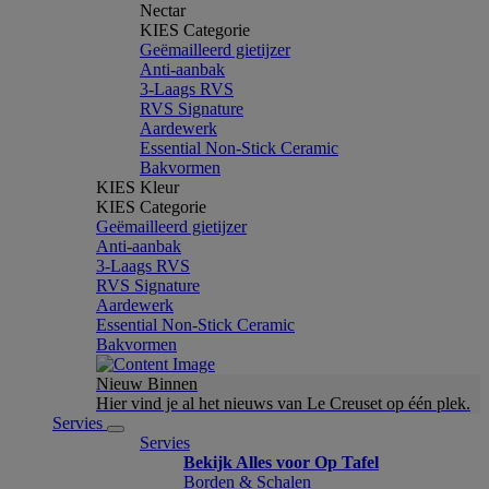
Nectar
KIES Categorie
Geëmailleerd gietijzer
Anti-aanbak
3-Laags RVS
RVS Signature
Aardewerk
Essential Non-Stick Ceramic
Bakvormen
KIES Kleur
KIES Categorie
Geëmailleerd gietijzer
Anti-aanbak
3-Laags RVS
RVS Signature
Aardewerk
Essential Non-Stick Ceramic
Bakvormen
Nieuw Binnen
Hier vind je al het nieuws van Le Creuset op één plek.
Servies
Servies
Bekijk Alles voor Op Tafel
Borden & Schalen