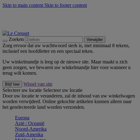
Skip to main content
Skip to footer content
Zomerse buitenmomenten met de BBQ Outdoor Collectie &
Thyme -
Shop Nu
De essentials van Le Creuset -
Ontdek Nu
Nieuwsbrieven: Registreer en bespaar 10%! -
Schrijf je nu in
Zoeken
Verwijder
Zorg ervoor dat uw wachtwoord sterk is, met minimaal 8 tekens,
inclusief een hoofdletter en een speciaal teken.
Uw winkelmandje is leeg op de nieuwe site. Maar maakt u zich
geen zorgen, we bewaren uw winkelmandje hier voor wanneer u
terug wilt komen.
Wissel van site
Blijf hier
Selecteer uw locatie
Selecteer uw locatie
Door uw locatie te veranderen, zal de inhoud van uw winkelwagen
worden verwijderd. Online gekochte artikelen kunnen alleen naar
het geselecteerde land worden verzonden.
Europa
Aziё / Oceaniё
Noord-Amerika
Zuid-Amerika