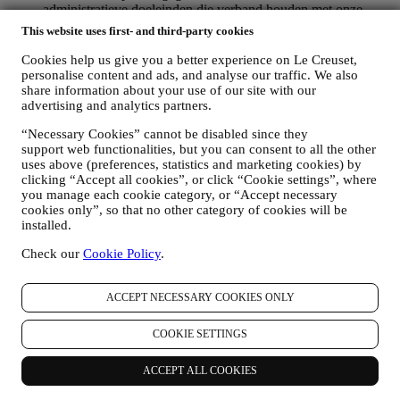
administratieve doeleinden die verband houden met onze
contractuele relatie met u, zoals de boekhouding, facturering
This website uses first- and third-party cookies
en controle, verificatie van betaalkaarten, fraudescreening,
veiligheid, beveiliging, systeemtests, onderhoud en statistische
Cookies help us give you a better experience on Le Creuset,
analyse. Af en toe moeten we mogelijk om administratieve of
personalise content and ads, and analyse our traffic. We also
operationele redenen contact met u opnemen. Bijvoorbeeld
share information about your use of our site with our
om u een bevestiging van uw aankoop te sturen. We zullen
advertising and analytics partners.
uw persoonsgegevens ook gebruiken om uw verzoeken te
“Necessary Cookies” cannot be disabled since they
beantwoorden die via onze Websiteformulieren of andere
support web functionalities, but you can consent to all the other
kanalen worden verzonden. Deze verwerkingsactiviteit is
uses above (preferences, statistics and marketing cookies) by
vereist om ons in staat te stellen onze diensten aan u te
clicking “Accept all cookies”, or click “Cookie settings”, where
leveren. Wij kunnen uw gegevens verwerken op basis van
you manage each cookie category, or “Accept necessary
ons legitiem belang (naar behoren rekening houdend met uw
cookies only”, so that no other category of cookies will be
rechten en vrijheden) om u opvolg-e-mails te sturen in het
installed.
geval u artikelen aan onze online winkelwagen hebt
toegevoegd zonder de aankoop af te ronden. Als u de
Check our
Cookie Policy
.
aankoop niet binnen een bepaalde periode afrondt, worden er
geen verdere opvolgingsberichten verzonden.
OM U TE INFORMEREN OVER NIEUWS OF
ACCEPT NECESSARY COOKIES ONLY
AANBIEDINGEN VAN LE CREUSET-PRODUCTEN
Als u ermee hebt ingestemd dat wij dit doen (bijvoorbeeld
COOKIE SETTINGS
door u aan te melden voor onze nieuwsbrief wanneer u een
account aanmaakt op de Website), dan zullen wij u
ACCEPT ALL COOKIES
gepersonaliseerde marketingcommunicatie en nieuws sturen
over initiatieven met betrekking tot Le Creuset die worden