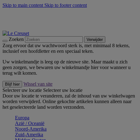
Skip to main content
Skip to footer content
Zomerse buitenmomenten met de BBQ Outdoor Collectie &
Thyme -
Shop Nu
De essentials van Le Creuset -
Ontdek Nu
Nieuwsbrieven: Registreer en bespaar 10%! -
Schrijf je nu in
Zoeken
Verwijder
Zorg ervoor dat uw wachtwoord sterk is, met minimaal 8 tekens,
inclusief een hoofdletter en een speciaal teken.
Uw winkelmandje is leeg op de nieuwe site. Maar maakt u zich
geen zorgen, we bewaren uw winkelmandje hier voor wanneer u
terug wilt komen.
Wissel van site
Blijf hier
Selecteer uw locatie
Selecteer uw locatie
Door uw locatie te veranderen, zal de inhoud van uw winkelwagen
worden verwijderd. Online gekochte artikelen kunnen alleen naar
het geselecteerde land worden verzonden.
Europa
Aziё / Oceaniё
Noord-Amerika
Zuid-Amerika