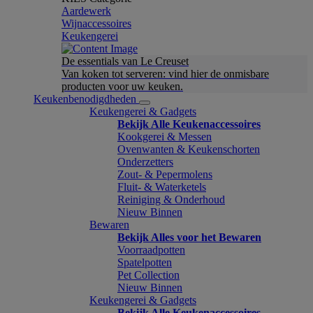
Aardewerk
Wijnaccessoires
Keukengerei
De essentials van Le Creuset
Van koken tot serveren: vind hier de onmisbare
producten voor uw keuken.
Keukenbenodigdheden
Keukengerei & Gadgets
Bekijk Alle Keukenaccessoires
Kookgerei & Messen
Ovenwanten & Keukenschorten
Onderzetters
Zout- & Pepermolens
Fluit- & Waterketels
Reiniging & Onderhoud
Nieuw Binnen
Bewaren
Bekijk Alles voor het Bewaren
Voorraadpotten
Spatelpotten
Pet Collection
Nieuw Binnen
Keukengerei & Gadgets
Bekijk Alle Keukenaccessoires