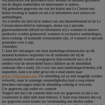
Wij analyseren hoe gebruikers onze website en diensten gebruiken
om de dingen makkelijker en interessanter te maken.
Wij gebruiken gegevens om van het koken met Le Creuset een
betere ervaring te maken en om u te informeren over nieuws en
aanbiedingen.
Als u beslist om deel uit te maken van ons klantenbestand en de Le
Creuset-nieuwsbrief te ontvangen, sturen wij u speciale,
gepersonaliseerde inhoud en informeren wij u wanneer er nieuwe
producten worden gelanceerd, wanneer er exclusieve aanbiedingen,
showcooking- of komende evenementen zijn, of wanneer er speciale
promoties voor u zijn.
Afmelden:
U kunt het ontvangen van onze marketingcommunicatie op elk
moment kosteloos stopzetten via de methoden die bij de
communicatie worden weergegeven (bijvoorbeeld om u af te
melden voor de nieuwsbrief kunt u klikken op de afmeldlink
onderaan elke e-mail). Als u een van onze marketingactiviteiten wilt
stopzetten, kunt u in ieder geval een e-mail sturen naar:
privacy@lecreuset.com
. Uw afmelding zal zo snel mogelijk worden
verwerkt, maar in sommige omstandigheden kunt u nog enkele
berichten ontvangen totdat de afmelding volledig is verwerkt.
Uw gegevens zijn onder uw controle
Vergeet niet dat u de controle hebt over uw gegevens en dat u uw
voorkeuren te allen tijde kunt beheren. U kunt erop rekenen dat wij
uw gegevens nooit zonder uw toestemming aan derden zullen