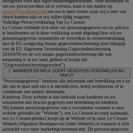
doorgeven voor hun eigen marketingdoeleinden. Voor informatie of
om uw privacyrechten uit te oefenen, kunt u ons mailen op
privacy@lecreuset.com
om ons te laten weten waar wij u mee van
dienst kunnen zijn en wij zullen tijdig reageren.
Volledige Privacyverklaring Van Le Creuset
Le Creuset verbindt zich ertoe uw persoonsgegevens en uw privacy
te beschermen en in deze verklaring wordt uitgelegd hoe wij uw
persoonsgegevens verzamelen en verwerken in overeenstemming
met de EU-wetgeving inzake gegevensbescherming (met inbegrip
van de EU Algemene Verordening Gegevensbescherming
2016/679) en de wet inzake gegevensbescherming die van
toepassing is in uw land, gebied of locatie (de
"Gegevensbeschermingswetten").
1. WANNEER EN WELK SOORT GEGEVENS VERZAMELEN WIJ
VAN U?
“Persoonsgegevens” betekent alle informatie met betrekking tot u en
die ons in staat stelt om u te identificeren, hetzij rechtstreeks of in
combinatie met andere informatie.
Kinderen: Deze website is niet bedoeld voor kinderen en we
verzamelen niet bewust gegevens met betrekking tot kinderen.
Wij kunnen persoonsgegevens van u verzamelen wanneer u onze
website gebruikt (de "Website"), een Le Creuset-account aanmaakt,
een Le Creuset-product koopt op de Website of in onze Le Creuset
Winkels (Signature Boutiques en Outlet Winkels) of wanneer u zich
aanmeldt voor onze marketingcommunicatie. De persoonsgegevens