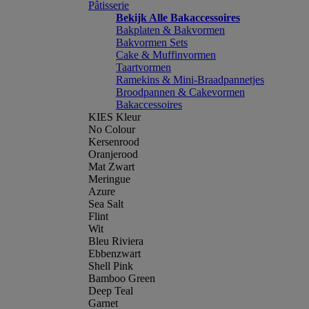
Pâtisserie
Bekijk Alle Bakaccessoires
Bakplaten & Bakvormen
Bakvormen Sets
Cake & Muffinvormen
Taartvormen
Ramekins & Mini-Braadpannetjes
Broodpannen & Cakevormen
Bakaccessoires
KIES Kleur
No Colour
Kersenrood
Oranjerood
Mat Zwart
Meringue
Azure
Sea Salt
Flint
Wit
Bleu Riviera
Ebbenzwart
Shell Pink
Bamboo Green
Deep Teal
Garnet