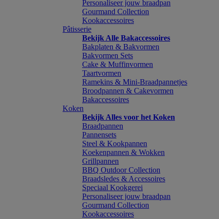
Personaliseer jouw braadpan
Gourmand Collection
Kookaccessoires
Pâtisserie
Bekijk Alle Bakaccessoires
Bakplaten & Bakvormen
Bakvormen Sets
Cake & Muffinvormen
Taartvormen
Ramekins & Mini-Braadpannetjes
Broodpannen & Cakevormen
Bakaccessoires
Koken
Bekijk Alles voor het Koken
Braadpannen
Pannensets
Steel & Kookpannen
Koekenpannen & Wokken
Grillpannen
BBQ Outdoor Collection
Braadsledes & Accessoires
Speciaal Kookgerei
Personaliseer jouw braadpan
Gourmand Collection
Kookaccessoires