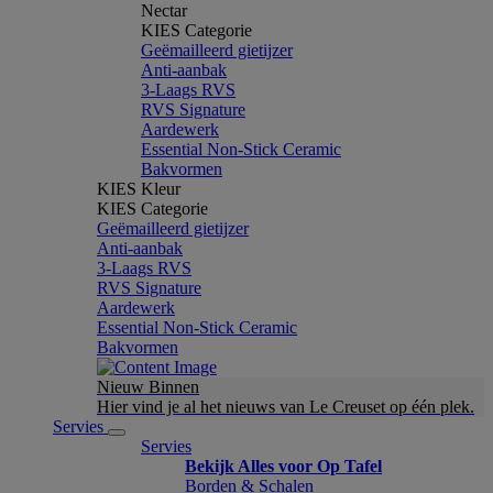
Nectar
KIES Categorie
Geëmailleerd gietijzer
Anti-aanbak
3-Laags RVS
RVS Signature
Aardewerk
Essential Non-Stick Ceramic
Bakvormen
KIES Kleur
KIES Categorie
Geëmailleerd gietijzer
Anti-aanbak
3-Laags RVS
RVS Signature
Aardewerk
Essential Non-Stick Ceramic
Bakvormen
Nieuw Binnen
Hier vind je al het nieuws van Le Creuset op één plek.
Servies
Servies
Bekijk Alles voor Op Tafel
Borden & Schalen