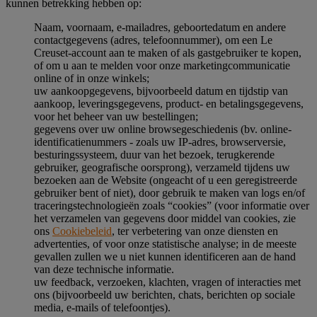
kunnen betrekking hebben op:
Naam, voornaam, e-mailadres, geboortedatum en andere
contactgegevens (adres, telefoonnummer), om een Le
Creuset-account aan te maken of als gastgebruiker te kopen,
of om u aan te melden voor onze marketingcommunicatie
online of in onze winkels;
uw aankoopgegevens, bijvoorbeeld datum en tijdstip van
aankoop, leveringsgegevens, product- en betalingsgegevens,
voor het beheer van uw bestellingen;
gegevens over uw online browsegeschiedenis (bv. online-
identificatienummers - zoals uw IP-adres, browserversie,
besturingssysteem, duur van het bezoek, terugkerende
gebruiker, geografische oorsprong), verzameld tijdens uw
bezoeken aan de Website (ongeacht of u een geregistreerde
gebruiker bent of niet), door gebruik te maken van logs en/of
traceringstechnologieën zoals “cookies” (voor informatie over
het verzamelen van gegevens door middel van cookies, zie
ons
Cookiebeleid
, ter verbetering van onze diensten en
advertenties, of voor onze statistische analyse; in de meeste
gevallen zullen we u niet kunnen identificeren aan de hand
van deze technische informatie.
uw feedback, verzoeken, klachten, vragen of interacties met
ons (bijvoorbeeld uw berichten, chats, berichten op sociale
media, e-mails of telefoontjes).