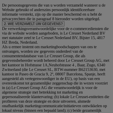
De persoonsgegevens die van u worden verzameld wanneer u de
Website gebruikt of anderszins persoonlijk identificeerbare
informatie verstrekt, zijn op die manier beschermd en u hebt de
privacyrechten die in paragraaf 8 hieronder worden uitgelegd.
2. WIE VERZAMELT UW GEGEVENS?
De verwerkingsverantwoordelijke voor de e-commercediensten die
via de website worden aangeboden, is Le Creuset Nederland BV
met statutaire zetel te Le Creuset Nederland BV, Bijster 15, 4817
HZ Breda, Nederland.
Als u ermee instemt om marketingboodschappen van ons te
ontvangen, worden uw gegevens onderdeel van de
consumentendatabase van Le Creuset Group, die als
gegevensbeheerder wordt beheerd door Le Creuset Group AG, met
het kantoor in Hofstrasse 1A,Neuhofstrasse 4 , Baar, Zugo, 6340
Zwitserland (die Le Creuset SL, BTW-nummer B62153630, met
kantoor in Paseo de Gracia 9, 2º, 08007 Barcelona, Spanje, heeft
aangesteld als vertegenwoordiger in de EU), op basis van een
overeenkomst tot gezamenlijke zeggenschap die in wezen voorziet
in (a) Le Creuset Group AG die verantwoordelijk is voor de
algemene strategie met betrekking tot marketing en
gepersonaliseerde klantervaring; (b) lokale Le Creuset-entiteiten die
profiteren van deze strategie en deze uitvoeren, alsmede
onafhankelijk marketingcommunicatie/initiatieven ontwikkelen op
lokaal niveau (binnen een bepaald land); (c) beide gezamenlijk