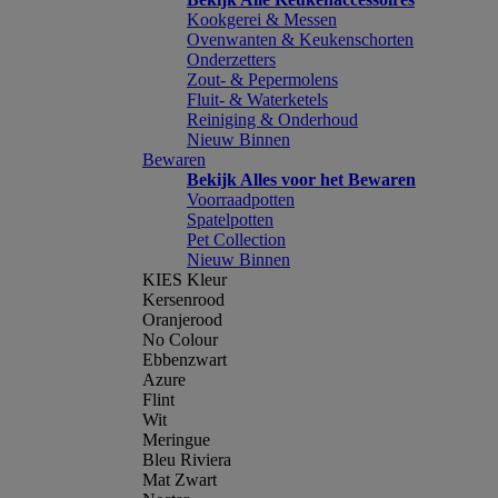
Kookgerei & Messen
Ovenwanten & Keukenschorten
Onderzetters
Zout- & Pepermolens
Fluit- & Waterketels
Reiniging & Onderhoud
Nieuw Binnen
Bewaren
Bekijk Alles voor het Bewaren
Voorraadpotten
Spatelpotten
Pet Collection
Nieuw Binnen
KIES Kleur
Kersenrood
Oranjerood
No Colour
Ebbenzwart
Azure
Flint
Wit
Meringue
Bleu Riviera
Mat Zwart