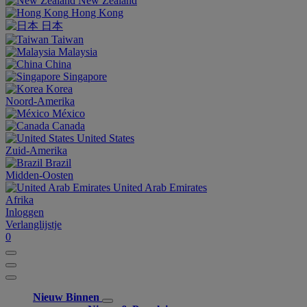
New Zealand
Hong Kong
日本
Taiwan
Malaysia
China
Singapore
Korea
Noord-Amerika
México
Canada
United States
Zuid-Amerika
Brazil
Midden-Oosten
United Arab Emirates
Afrika
Inloggen
Verlanglijstje
0
Nieuw Binnen