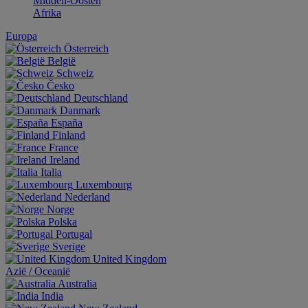
Midden-Oosten
Afrika
Europa
Österreich
België
Schweiz
Česko
Deutschland
Danmark
España
Finland
France
Ireland
Italia
Luxembourg
Nederland
Norge
Polska
Portugal
Sverige
United Kingdom
Aziё / Oceaniё
Australia
India