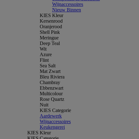
Wijnaccessoires
Nieuw Binnen
KIES Kleur
Kersenrood
Oranjerood
Shell Pink
Meringue
Deep Teal
Wit
Azure
Flint
Sea Salt
Mat Zwart
Bleu Riviera
Chambray
Ebbenzwart
Multicolour
Rose Quartz
Nuit
KIES Categorie
Aardewerk
Wijnaccessoires
Keukengerei
KIES Kleur
KIES Categorie