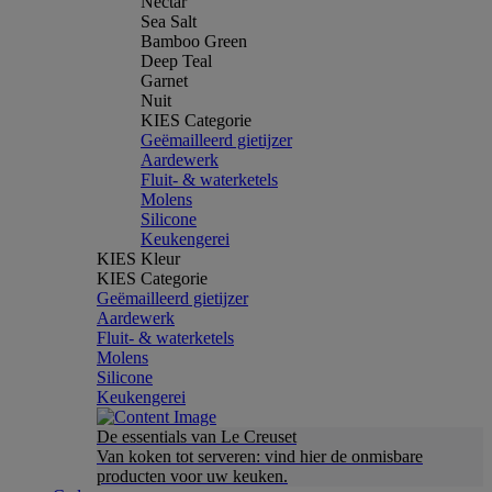
Nectar
Sea Salt
Bamboo Green
Deep Teal
Garnet
Nuit
KIES Categorie
Geëmailleerd gietijzer
Aardewerk
Fluit- & waterketels
Molens
Silicone
Keukengerei
KIES Kleur
KIES Categorie
Geëmailleerd gietijzer
Aardewerk
Fluit- & waterketels
Molens
Silicone
Keukengerei
De essentials van Le Creuset
Van koken tot serveren: vind hier de onmisbare
producten voor uw keuken.