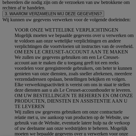
beheerders die nodig zijn om de verzoeken van uw betrokkene om
rechten af te handelen.
3. WAAROM VERZAMELEN WIJ DEZE GEGEVENS?
Wij kunnen uw gegevens verwerken voor de volgende doeleinden:
VOOR ONZE WETTELIJKE VERPLICHTINGEN
Mogelijk moeten we bepaalde gegevens over u verwerken om
te voldoen aan onze wettelijke verplichtingen en andere
verplichtingen die voortvloeien uit instructies van de overheid.
OM EEN LE CREUSET-ACCOUNT AAN TE MAKEN
We zullen uw gegevens gebruiken om een Le Creuset-
account aan te maken die u toegang geeft tot een reeks
voordelen voor geregistreerde gebruikers, om beter te kunnen
genieten van onze diensten, zoals sneller afrekenen, meerdere
verzendadressen opslaan, bestellingen bekijken en volgen.
Elke verwerkingsactiviteit is vereist om ons in staat te stellen
deze diensten aan u als Le Creuset-accounthouder te leveren.
OM UW BESTELLINGEN TE BEHEREN EN OM ONZE
PRODUCTEN, DIENSTEN EN ASSISTENTIE AAN U
TE LEVEREN
Wij zullen uw gegevens gebruiken om onze contractuele
relatie met u, uw aankoop van producten op de Website, uw
gebruik van de Website, eventuele latere hulp na de verkoop
of uw deelname aan onze wedstrijden te beheren. Mogelijk
moeten we bepaalde gegevens over u verwerken voor onze