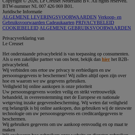
Copyright © 2026, Le Creuset Nederland BV. All rights reserved.
BTW-nummer NL 007 426 069 B01.
Juridische Informatie
ALGEMENE LEVERINGSVOORWAARDEN
Verkoop- en
Gebruiksvoorwaarden Cadeaukaarten
PRIVACYBELEID
COOKIEBELEID
ALGEMENE GEBRUIKSVOORWAARDEN
Privacyverklaring van
Le Creuset
Het onderstaande privacybeleid is van toepassing op consumenten.
Als u een zakelijke partner van ons bent, bekijk dan
hier
het B2B-
privacybeleid.
Wij verbinden ons ertoe uw privacy te eerbiedigen en uw
persoonsgegevens te beschermen! Wij zullen altijd open zijn over
hoe en waarom we uw gegevens gebruiken.
Veiligheid bij online aankopen is onze prioriteit
Uw persoonsgegevens worden veilig en strikt vertrouwelijk
behandeld, in overeenstemming met de Europese en nationale
wetgeving inzake gegevensbescherming. Wij weten dat veiligheid
erg belangrijk is bij online aankopen, dus gebruiken wij de nieuwste
technologie om uw persoonsgegevens en creditcardgegevens te
beschermen.
Wij gebruiken gegevens om uw aankoop eenvoudig en op maat te
maken