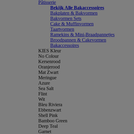
Pâtisserie
Bekijk Alle Bakaccessoires
Bakplaten & Bakvormen
Bakvormen Sets
Cake & Muffinvormen
Taartvormen
Ramekins & Mini-Braadpannetjes
Broodpannen & Cakevormen
Bakaccessoires
KIES Kleur
No Colour
Kersenrood
Oranjerood
Mat Zwart
Meringue
Azure
Sea Salt
Flint
Wit
Bleu Riviera
Ebbenzwart
Shell Pink
Bamboo Green
Deep Teal
Garnet