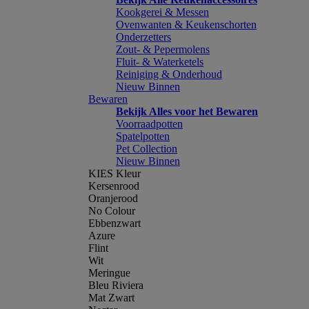
Kookgerei & Messen
Ovenwanten & Keukenschorten
Onderzetters
Zout- & Pepermolens
Fluit- & Waterketels
Reiniging & Onderhoud
Nieuw Binnen
Bewaren
Bekijk Alles voor het Bewaren
Voorraadpotten
Spatelpotten
Pet Collection
Nieuw Binnen
KIES Kleur
Kersenrood
Oranjerood
No Colour
Ebbenzwart
Azure
Flint
Wit
Meringue
Bleu Riviera
Mat Zwart