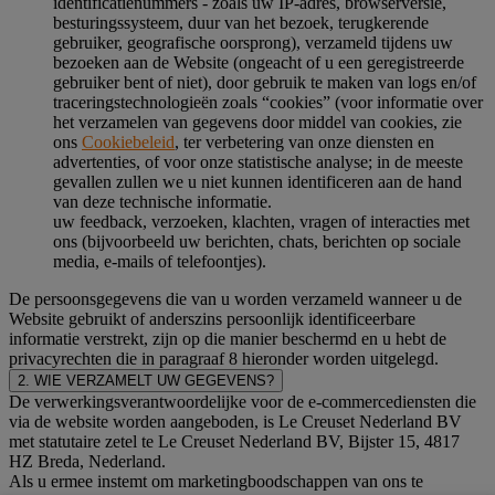
identificatienummers - zoals uw IP-adres, browserversie,
besturingssysteem, duur van het bezoek, terugkerende
gebruiker, geografische oorsprong), verzameld tijdens uw
bezoeken aan de Website (ongeacht of u een geregistreerde
gebruiker bent of niet), door gebruik te maken van logs en/of
traceringstechnologieën zoals “cookies” (voor informatie over
het verzamelen van gegevens door middel van cookies, zie
ons
Cookiebeleid
, ter verbetering van onze diensten en
advertenties, of voor onze statistische analyse; in de meeste
gevallen zullen we u niet kunnen identificeren aan de hand
van deze technische informatie.
uw feedback, verzoeken, klachten, vragen of interacties met
ons (bijvoorbeeld uw berichten, chats, berichten op sociale
media, e-mails of telefoontjes).
De persoonsgegevens die van u worden verzameld wanneer u de
Website gebruikt of anderszins persoonlijk identificeerbare
informatie verstrekt, zijn op die manier beschermd en u hebt de
privacyrechten die in paragraaf 8 hieronder worden uitgelegd.
2. WIE VERZAMELT UW GEGEVENS?
De verwerkingsverantwoordelijke voor de e-commercediensten die
via de website worden aangeboden, is Le Creuset Nederland BV
met statutaire zetel te Le Creuset Nederland BV, Bijster 15, 4817
HZ Breda, Nederland.
Als u ermee instemt om marketingboodschappen van ons te