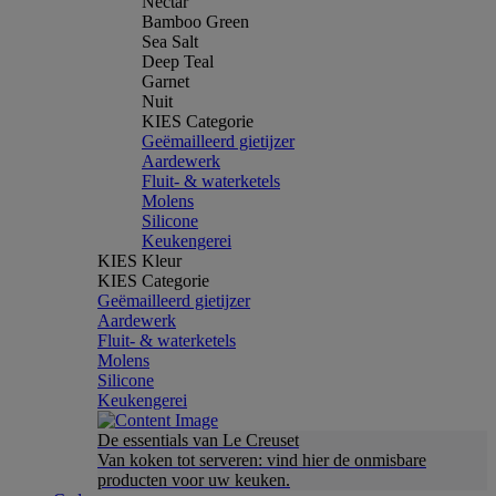
Nectar
Bamboo Green
Sea Salt
Deep Teal
Garnet
Nuit
KIES Categorie
Geëmailleerd gietijzer
Aardewerk
Fluit- & waterketels
Molens
Silicone
Keukengerei
KIES Kleur
KIES Categorie
Geëmailleerd gietijzer
Aardewerk
Fluit- & waterketels
Molens
Silicone
Keukengerei
De essentials van Le Creuset
Van koken tot serveren: vind hier de onmisbare
producten voor uw keuken.