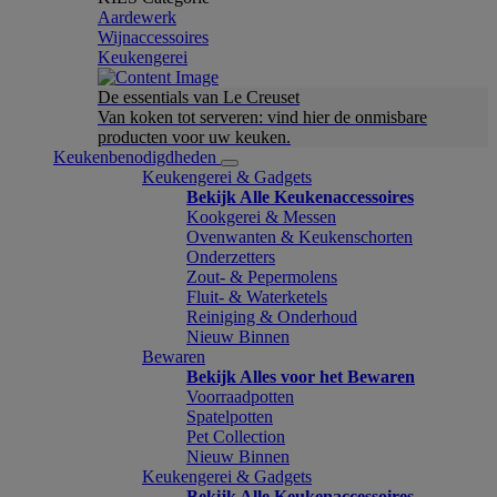
Aardewerk
Wijnaccessoires
Keukengerei
De essentials van Le Creuset
Van koken tot serveren: vind hier de onmisbare
producten voor uw keuken.
Keukenbenodigdheden
Keukengerei & Gadgets
Bekijk Alle Keukenaccessoires
Kookgerei & Messen
Ovenwanten & Keukenschorten
Onderzetters
Zout- & Pepermolens
Fluit- & Waterketels
Reiniging & Onderhoud
Nieuw Binnen
Bewaren
Bekijk Alles voor het Bewaren
Voorraadpotten
Spatelpotten
Pet Collection
Nieuw Binnen
Keukengerei & Gadgets
Bekijk Alle Keukenaccessoires