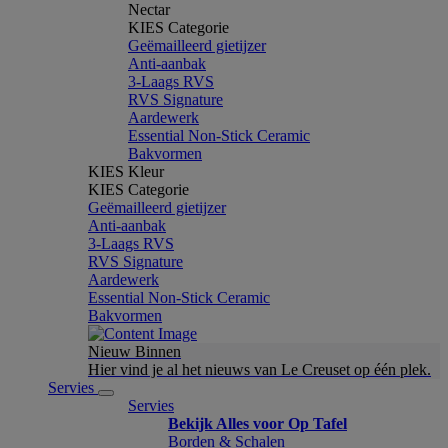
Nectar
KIES Categorie
Geëmailleerd gietijzer
Anti-aanbak
3-Laags RVS
RVS Signature
Aardewerk
Essential Non-Stick Ceramic
Bakvormen
KIES Kleur
KIES Categorie
Geëmailleerd gietijzer
Anti-aanbak
3-Laags RVS
RVS Signature
Aardewerk
Essential Non-Stick Ceramic
Bakvormen
Nieuw Binnen
Hier vind je al het nieuws van Le Creuset op één plek.
Servies
Servies
Bekijk Alles voor Op Tafel
Borden & Schalen