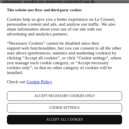
ontvangen, worden uw gegevens onderdeel van de
consumentendatabase van Le Creuset Group, die als
This website uses first- and third-party cookies
gegevensbeheerder wordt beheerd door Le Creuset Group AG, met
het kantoor in Hofstrasse 1A,Neuhofstrasse 4 , Baar, Zugo, 6340
Cookies help us give you a better experience on Le Creuset,
Zwitserland (die Le Creuset SL, BTW-nummer B62153630, met
personalise content and ads, and analyse our traffic. We also
kantoor in Paseo de Gracia 9, 2º, 08007 Barcelona, Spanje, heeft
share information about your use of our site with our
aangesteld als vertegenwoordiger in de EU), op basis van een
advertising and analytics partners.
overeenkomst tot gezamenlijke zeggenschap die in wezen voorziet
in (a) Le Creuset Group AG die verantwoordelijk is voor de
“Necessary Cookies” cannot be disabled since they
algemene strategie met betrekking tot marketing en
support web functionalities, but you can consent to all the other
uses above (preferences, statistics and marketing cookies) by
gepersonaliseerde klantervaring; (b) lokale Le Creuset-entiteiten die
clicking “Accept all cookies”, or click “Cookie settings”, where
profiteren van deze strategie en deze uitvoeren, alsmede
you manage each cookie category, or “Accept necessary
onafhankelijk marketingcommunicatie/initiatieven ontwikkelen op
cookies only”, so that no other category of cookies will be
lokaal niveau (binnen een bepaald land); (c) beide gezamenlijk
installed.
beheerders die nodig zijn om de verzoeken van uw betrokkene om
rechten af te handelen.
Check our
Cookie Policy
.
3. WAAROM VERZAMELEN WIJ DEZE GEGEVENS?
Wij kunnen uw gegevens verwerken voor de volgende doeleinden:
ACCEPT NECESSARY COOKIES ONLY
VOOR ONZE WETTELIJKE VERPLICHTINGEN
Mogelijk moeten we bepaalde gegevens over u verwerken om
COOKIE SETTINGS
te voldoen aan onze wettelijke verplichtingen en andere
verplichtingen die voortvloeien uit instructies van de overheid.
ACCEPT ALL COOKIES
OM EEN LE CREUSET-ACCOUNT AAN TE MAKEN
We zullen uw gegevens gebruiken om een Le Creuset-