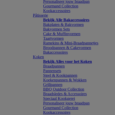
Personaliseer jouw braadpan
Gourmand Collection
Kookaccessoires
Pâtisserie
Bekijk Alle Bakaccessoires
Bakplaten & Bakvormen
Bakvormen Sets
Cake & Muffinvormen
Taartvormen
Ramekins & Mini-Braadpannetjes
Broodpannen & Cakevormen
Bakaccessoires
Koken
Bekijk Alles voor het Koken
Braadpannen
Pannensets
Steel & Kookpannen
Koekenpannen & Wokken
Grillpannen
BBQ Outdoor Collection
Braadsledes & Accessoires
Speciaal Kookgerei
Personaliseer jouw braadpan
Gourmand Collection
Kookaccessoires