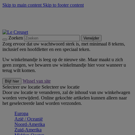
Skip to main content
Skip to footer content
Zomerse buitenmomenten met de BBQ Outdoor Collectie &
Thyme -
Shop Nu
De essentials van Le Creuset -
Ontdek Nu
Nieuwsbrieven: Registreer en bespaar 10%! -
Schrijf je nu in
Zoeken
Verwijder
Zorg ervoor dat uw wachtwoord sterk is, met minimaal 8 tekens,
inclusief een hoofdletter en een speciaal teken.
Uw winkelmandje is leeg op de nieuwe site. Maar maakt u zich
geen zorgen, we bewaren uw winkelmandje hier voor wanneer u
terug wilt komen.
Wissel van site
Blijf hier
Selecteer uw locatie
Selecteer uw locatie
Door uw locatie te veranderen, zal de inhoud van uw winkelwagen
worden verwijderd. Online gekochte artikelen kunnen alleen naar
het geselecteerde land worden verzonden.
Europa
Aziё / Oceaniё
Noord-Amerika
Zuid-Amerika