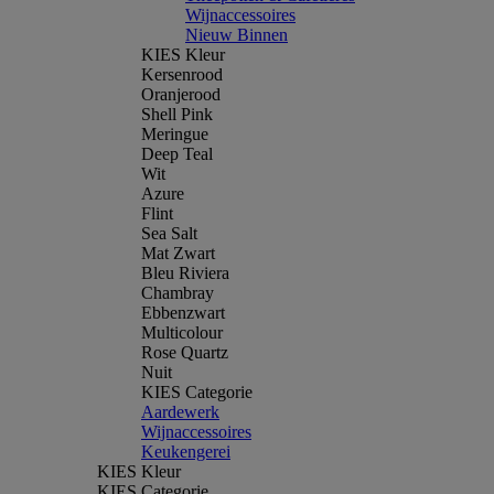
Wijnaccessoires
Nieuw Binnen
KIES Kleur
Kersenrood
Oranjerood
Shell Pink
Meringue
Deep Teal
Wit
Azure
Flint
Sea Salt
Mat Zwart
Bleu Riviera
Chambray
Ebbenzwart
Multicolour
Rose Quartz
Nuit
KIES Categorie
Aardewerk
Wijnaccessoires
Keukengerei
KIES Kleur
KIES Categorie