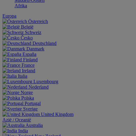
Midden-Oosten
Afrika
Europa
Österreich
België
Schweiz
Česko
Deutschland
Danmark
España
Finland
France
Ireland
Italia
Luxembourg
Nederland
Norge
Polska
Portugal
Sverige
United Kingdom
Aziё / Oceaniё
Australia
India