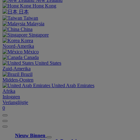
New Zealand
Hong Kong
日本
Taiwan
Malaysia
China
Singapore
Korea
Noord-Amerika
México
Canada
United States
Zuid-Amerika
Brazil
Midden-Oosten
United Arab Emirates
Afrika
Inloggen
Verlanglijstje
0
Nieuw Binnen