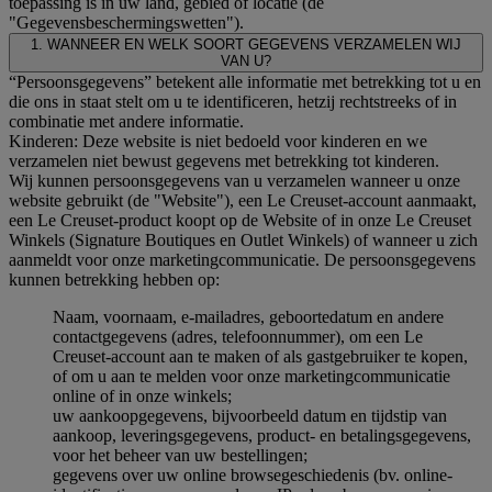
toepassing is in uw land, gebied of locatie (de
"Gegevensbeschermingswetten").
1. WANNEER EN WELK SOORT GEGEVENS VERZAMELEN WIJ
VAN U?
“Persoonsgegevens” betekent alle informatie met betrekking tot u en
die ons in staat stelt om u te identificeren, hetzij rechtstreeks of in
combinatie met andere informatie.
Kinderen: Deze website is niet bedoeld voor kinderen en we
verzamelen niet bewust gegevens met betrekking tot kinderen.
Wij kunnen persoonsgegevens van u verzamelen wanneer u onze
website gebruikt (de "Website"), een Le Creuset-account aanmaakt,
een Le Creuset-product koopt op de Website of in onze Le Creuset
Winkels (Signature Boutiques en Outlet Winkels) of wanneer u zich
aanmeldt voor onze marketingcommunicatie. De persoonsgegevens
kunnen betrekking hebben op:
Naam, voornaam, e-mailadres, geboortedatum en andere
contactgegevens (adres, telefoonnummer), om een Le
Creuset-account aan te maken of als gastgebruiker te kopen,
of om u aan te melden voor onze marketingcommunicatie
online of in onze winkels;
uw aankoopgegevens, bijvoorbeeld datum en tijdstip van
aankoop, leveringsgegevens, product- en betalingsgegevens,
voor het beheer van uw bestellingen;
gegevens over uw online browsegeschiedenis (bv. online-