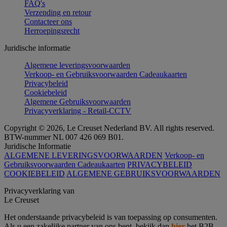
FAQ's
Verzending en retour
Contacteer ons
Herroepingsrecht
Juridische informatie
Algemene leveringsvoorwaarden
Verkoop- en Gebruiksvoorwaarden Cadeaukaarten
Privacybeleid
Cookiebeleid
Algemene Gebruiksvoorwaarden
Privacyverklaring - Retail-CCTV
Copyright © 2026, Le Creuset Nederland BV. All rights reserved.
BTW-nummer NL 007 426 069 B01.
Juridische Informatie
ALGEMENE LEVERINGSVOORWAARDEN
Verkoop- en
Gebruiksvoorwaarden Cadeaukaarten
PRIVACYBELEID
COOKIEBELEID
ALGEMENE GEBRUIKSVOORWAARDEN
Privacyverklaring van
Le Creuset
Het onderstaande privacybeleid is van toepassing op consumenten.
Als u een zakelijke partner van ons bent, bekijk dan
hier
het B2B-