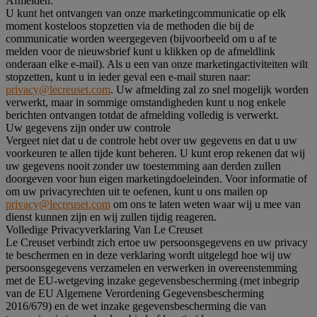
Afmelden:
U kunt het ontvangen van onze marketingcommunicatie op elk
moment kosteloos stopzetten via de methoden die bij de
communicatie worden weergegeven (bijvoorbeeld om u af te
melden voor de nieuwsbrief kunt u klikken op de afmeldlink
onderaan elke e-mail). Als u een van onze marketingactiviteiten wilt
stopzetten, kunt u in ieder geval een e-mail sturen naar:
privacy@lecreuset.com
. Uw afmelding zal zo snel mogelijk worden
verwerkt, maar in sommige omstandigheden kunt u nog enkele
berichten ontvangen totdat de afmelding volledig is verwerkt.
Uw gegevens zijn onder uw controle
Vergeet niet dat u de controle hebt over uw gegevens en dat u uw
voorkeuren te allen tijde kunt beheren. U kunt erop rekenen dat wij
uw gegevens nooit zonder uw toestemming aan derden zullen
doorgeven voor hun eigen marketingdoeleinden. Voor informatie of
om uw privacyrechten uit te oefenen, kunt u ons mailen op
privacy@lecreuset.com
om ons te laten weten waar wij u mee van
dienst kunnen zijn en wij zullen tijdig reageren.
Volledige Privacyverklaring Van Le Creuset
Le Creuset verbindt zich ertoe uw persoonsgegevens en uw privacy
te beschermen en in deze verklaring wordt uitgelegd hoe wij uw
persoonsgegevens verzamelen en verwerken in overeenstemming
met de EU-wetgeving inzake gegevensbescherming (met inbegrip
van de EU Algemene Verordening Gegevensbescherming
2016/679) en de wet inzake gegevensbescherming die van