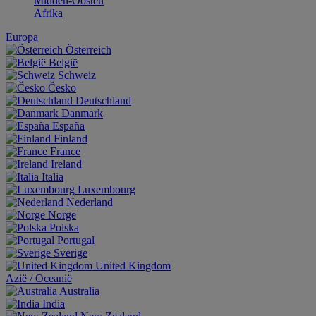
Midden-Oosten
Afrika
Europa
Österreich
België
Schweiz
Česko
Deutschland
Danmark
España
Finland
France
Ireland
Italia
Luxembourg
Nederland
Norge
Polska
Portugal
Sverige
United Kingdom
Aziё / Oceaniё
Australia
India