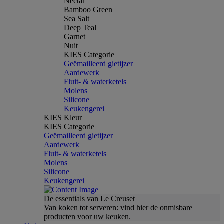
Nectar
Bamboo Green
Sea Salt
Deep Teal
Garnet
Nuit
KIES Categorie
Geëmailleerd gietijzer
Aardewerk
Fluit- & waterketels
Molens
Silicone
Keukengerei
KIES Kleur
KIES Categorie
Geëmailleerd gietijzer
Aardewerk
Fluit- & waterketels
Molens
Silicone
Keukengerei
De essentials van Le Creuset
Van koken tot serveren: vind hier de onmisbare
producten voor uw keuken.