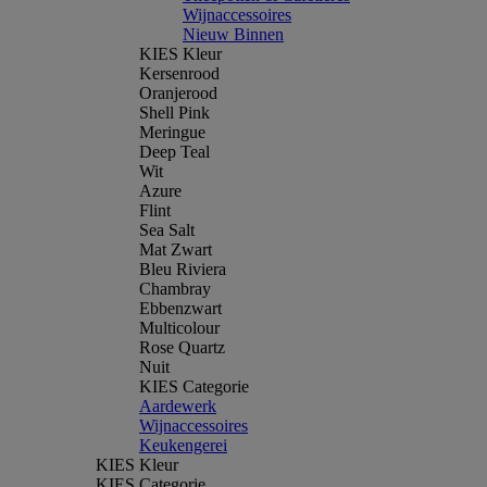
Wijnaccessoires
Nieuw Binnen
KIES Kleur
Kersenrood
Oranjerood
Shell Pink
Meringue
Deep Teal
Wit
Azure
Flint
Sea Salt
Mat Zwart
Bleu Riviera
Chambray
Ebbenzwart
Multicolour
Rose Quartz
Nuit
KIES Categorie
Aardewerk
Wijnaccessoires
Keukengerei
KIES Kleur
KIES Categorie