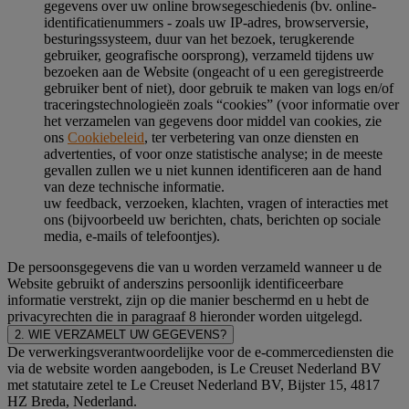
gegevens over uw online browsegeschiedenis (bv. online-
identificatienummers - zoals uw IP-adres, browserversie,
besturingssysteem, duur van het bezoek, terugkerende
gebruiker, geografische oorsprong), verzameld tijdens uw
bezoeken aan de Website (ongeacht of u een geregistreerde
gebruiker bent of niet), door gebruik te maken van logs en/of
traceringstechnologieën zoals “cookies” (voor informatie over
het verzamelen van gegevens door middel van cookies, zie
ons
Cookiebeleid
, ter verbetering van onze diensten en
advertenties, of voor onze statistische analyse; in de meeste
gevallen zullen we u niet kunnen identificeren aan de hand
van deze technische informatie.
uw feedback, verzoeken, klachten, vragen of interacties met
ons (bijvoorbeeld uw berichten, chats, berichten op sociale
media, e-mails of telefoontjes).
De persoonsgegevens die van u worden verzameld wanneer u de
Website gebruikt of anderszins persoonlijk identificeerbare
informatie verstrekt, zijn op die manier beschermd en u hebt de
privacyrechten die in paragraaf 8 hieronder worden uitgelegd.
2. WIE VERZAMELT UW GEGEVENS?
De verwerkingsverantwoordelijke voor de e-commercediensten die
via de website worden aangeboden, is Le Creuset Nederland BV
met statutaire zetel te Le Creuset Nederland BV, Bijster 15, 4817
HZ Breda, Nederland.