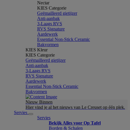
Nectar
KIES Categorie
Geëmailleerd gietijzer
Anti-aanbak
3-Laags RVS
RVS Signature
Aardewerk
Essential Non-Stick Ceramic
Bakvormen
KIES Kleur
KIES Categorie
Geëmailleerd gietijzer
Anti-aanbak
3-Laags RVS
RVS Signature
Aardewerk
Essential Non-Stick Ceramic
Bakvormen
Nieuw Binnen
Hier vind je al het nieuws van Le Creuset op één plek.
Servies
Servies
Bekijk Alles voor Op Tafel
Borden & Schalen