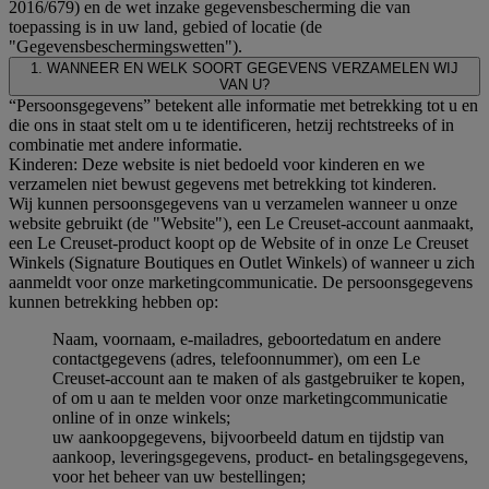
2016/679) en de wet inzake gegevensbescherming die van
toepassing is in uw land, gebied of locatie (de
"Gegevensbeschermingswetten").
1. WANNEER EN WELK SOORT GEGEVENS VERZAMELEN WIJ
VAN U?
“Persoonsgegevens” betekent alle informatie met betrekking tot u en
die ons in staat stelt om u te identificeren, hetzij rechtstreeks of in
combinatie met andere informatie.
Kinderen: Deze website is niet bedoeld voor kinderen en we
verzamelen niet bewust gegevens met betrekking tot kinderen.
Wij kunnen persoonsgegevens van u verzamelen wanneer u onze
website gebruikt (de "Website"), een Le Creuset-account aanmaakt,
een Le Creuset-product koopt op de Website of in onze Le Creuset
Winkels (Signature Boutiques en Outlet Winkels) of wanneer u zich
aanmeldt voor onze marketingcommunicatie. De persoonsgegevens
kunnen betrekking hebben op:
Naam, voornaam, e-mailadres, geboortedatum en andere
contactgegevens (adres, telefoonnummer), om een Le
Creuset-account aan te maken of als gastgebruiker te kopen,
of om u aan te melden voor onze marketingcommunicatie
online of in onze winkels;
uw aankoopgegevens, bijvoorbeeld datum en tijdstip van
aankoop, leveringsgegevens, product- en betalingsgegevens,
voor het beheer van uw bestellingen;