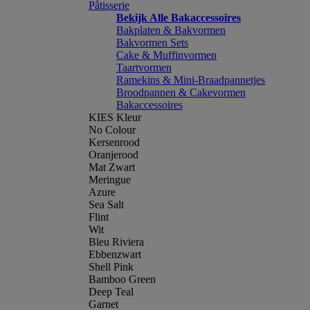
Pâtisserie
Bekijk Alle Bakaccessoires
Bakplaten & Bakvormen
Bakvormen Sets
Cake & Muffinvormen
Taartvormen
Ramekins & Mini-Braadpannetjes
Broodpannen & Cakevormen
Bakaccessoires
KIES Kleur
No Colour
Kersenrood
Oranjerood
Mat Zwart
Meringue
Azure
Sea Salt
Flint
Wit
Bleu Riviera
Ebbenzwart
Shell Pink
Bamboo Green
Deep Teal
Garnet