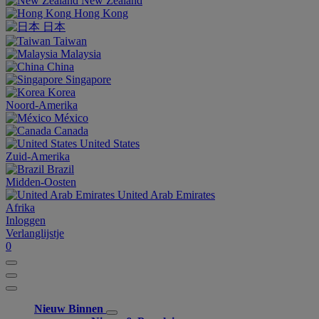
New Zealand
Hong Kong
日本
Taiwan
Malaysia
China
Singapore
Korea
Noord-Amerika
México
Canada
United States
Zuid-Amerika
Brazil
Midden-Oosten
United Arab Emirates
Afrika
Inloggen
Verlanglijstje
0
Nieuw Binnen