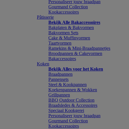
Personaliseer jouw braadpan
Gourmand Collection
Kookaccessoires
Pâtisserie
Bekijk Alle Bakaccessoires
Bakplaten & Bakvormen
Bakvormen Sets
Cake & Muffinvormen
Taartvormen
Ramekins & Mini-Braadpannetjes
Broodpannen & Cakevormen
Bakaccessoires
Koken
Bekijk Alles voor het Koken
Braadpannen
Pannensets
Steel & Kookpannen
Koekenpannen & Wokken
Grillpannen
BBQ Outdoor Collection
Braadsledes & Accessoires
Speciaal Kookgerei
Personaliseer jouw braadpan
Gourmand Collection
Kookaccessoires