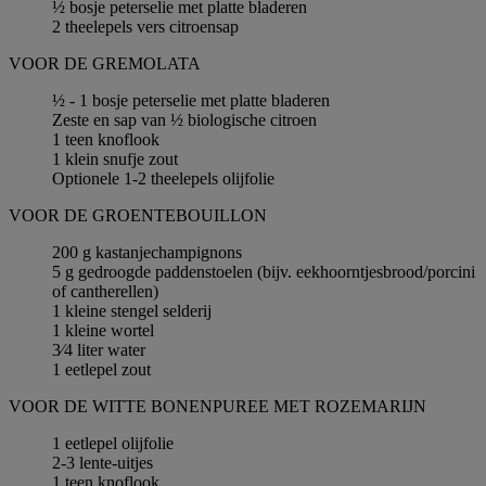
½ bosje peterselie met platte bladeren
2 theelepels vers citroensap
VOOR DE GREMOLATA
½ - 1 bosje peterselie met platte bladeren
Zeste en sap van ½ biologische citroen
1 teen knoflook
1 klein snufje zout
Optionele 1-2 theelepels olijfolie
VOOR DE GROENTEBOUILLON
200 g kastanjechampignons
5 g gedroogde paddenstoelen (bijv. eekhoorntjesbrood/porcini
of cantherellen)
1 kleine stengel selderij
1 kleine wortel
3⁄4 liter water
1 eetlepel zout
VOOR DE WITTE BONENPUREE MET ROZEMARIJN
1 eetlepel olijfolie
2-3 lente-uitjes
1 teen knoflook