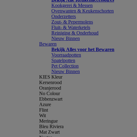
Kookgerei & Messen
Ovenwanten & Keukenschorten
Onderzetters
Zout- & Pepermolens
Fluit- & Waterketels
Reiniging & Onderhoud
Nieuw Binnen
Bewaren
Bekijk Alles voor het Bewaren
Voorraadpotten
Spatelpotten
Pet Collection
Nieuw Binnen
KIES Kleur
Kersenrood
Oranjerood
No Colour
Ebbenzwart
Azure
Flint
Wit
Meringue
Bleu Riviera
Mat Zwart