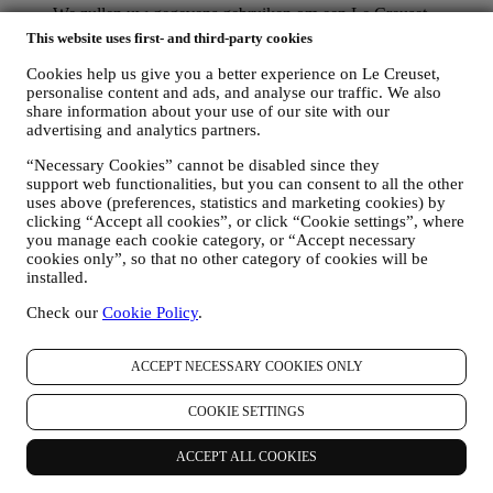
We zullen uw gegevens gebruiken om een Le Creuset-
account aan te maken die u toegang geeft tot een reeks
This website uses first- and third-party cookies
voordelen voor geregistreerde gebruikers, om beter te kunnen
genieten van onze diensten, zoals sneller afrekenen, meerdere
Cookies help us give you a better experience on Le Creuset,
personalise content and ads, and analyse our traffic. We also
verzendadressen opslaan, bestellingen bekijken en volgen.
share information about your use of our site with our
Elke verwerkingsactiviteit is vereist om ons in staat te stellen
advertising and analytics partners.
deze diensten aan u als Le Creuset-accounthouder te leveren.
OM UW BESTELLINGEN TE BEHEREN EN OM ONZE
“Necessary Cookies” cannot be disabled since they
PRODUCTEN, DIENSTEN EN ASSISTENTIE AAN U
support web functionalities, but you can consent to all the other
TE LEVEREN
uses above (preferences, statistics and marketing cookies) by
Wij zullen uw gegevens gebruiken om onze contractuele
clicking “Accept all cookies”, or click “Cookie settings”, where
relatie met u, uw aankoop van producten op de Website, uw
you manage each cookie category, or “Accept necessary
gebruik van de Website, eventuele latere hulp na de verkoop
cookies only”, so that no other category of cookies will be
of uw deelname aan onze wedstrijden te beheren. Mogelijk
installed.
moeten we bepaalde gegevens over u verwerken voor onze
administratieve doeleinden die verband houden met onze
Check our
Cookie Policy
.
contractuele relatie met u, zoals de boekhouding, facturering
en controle, verificatie van betaalkaarten, fraudescreening,
ACCEPT NECESSARY COOKIES ONLY
veiligheid, beveiliging, systeemtests, onderhoud en statistische
analyse. Af en toe moeten we mogelijk om administratieve of
operationele redenen contact met u opnemen. Bijvoorbeeld
COOKIE SETTINGS
om u een bevestiging van uw aankoop te sturen. We zullen
uw persoonsgegevens ook gebruiken om uw verzoeken te
ACCEPT ALL COOKIES
beantwoorden die via onze Websiteformulieren of andere
kanalen worden verzonden. Deze verwerkingsactiviteit is