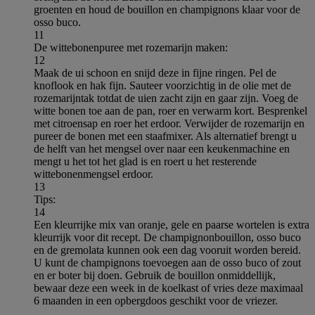
groenten en houd de bouillon en champignons klaar voor de
osso buco.
11
De wittebonenpuree met rozemarijn maken:
12
Maak de ui schoon en snijd deze in fijne ringen. Pel de
knoflook en hak fijn. Sauteer voorzichtig in de olie met de
rozemarijntak totdat de uien zacht zijn en gaar zijn. Voeg de
witte bonen toe aan de pan, roer en verwarm kort. Besprenkel
met citroensap en roer het erdoor. Verwijder de rozemarijn en
pureer de bonen met een staafmixer. Als alternatief brengt u
de helft van het mengsel over naar een keukenmachine en
mengt u het tot het glad is en roert u het resterende
wittebonenmengsel erdoor.
13
Tips:
14
Een kleurrijke mix van oranje, gele en paarse wortelen is extra
kleurrijk voor dit recept. De champignonbouillon, osso buco
en de gremolata kunnen ook een dag vooruit worden bereid.
U kunt de champignons toevoegen aan de osso buco of zout
en er boter bij doen. Gebruik de bouillon onmiddellijk,
bewaar deze een week in de koelkast of vries deze maximaal
6 maanden in een opbergdoos geschikt voor de vriezer.