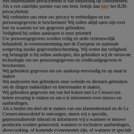
Het onderstaande privacybeleid is van toepassing op consumenten.
Als u een zakelijke partner van ons bent, bekijk dan
hier
het B2B-
privacybeleid.
Wij verbinden ons ertoe uw privacy te eerbiedigen en uw
persoonsgegevens te beschermen! Wij zullen altijd open zijn over
hoe en waarom we uw gegevens gebruiken.
Veiligheid bij online aankopen is onze prioriteit
Uw persoonsgegevens worden veilig en strikt vertrouwelijk
behandeld, in overeenstemming met de Europese en nationale
wetgeving inzake gegevensbescherming. Wij weten dat veiligheid
erg belangrijk is bij online aankopen, dus gebruiken wij de nieuwste
technologie om uw persoonsgegevens en creditcardgegevens te
beschermen.
Wij gebruiken gegevens om uw aankoop eenvoudig en op maat te
maken
Wij analyseren hoe gebruikers onze website en diensten gebruiken
om de dingen makkelijker en interessanter te maken.
Wij gebruiken gegevens om van het koken met Le Creuset een
betere ervaring te maken en om u te informeren over nieuws en
aanbiedingen.
Als u beslist om deel uit te maken van ons klantenbestand en de Le
Creuset-nieuwsbrief te ontvangen, sturen wij u speciale,
gepersonaliseerde inhoud en informeren wij u wanneer er nieuwe
producten worden gelanceerd, wanneer er exclusieve aanbiedingen,
showcooking- of komende evenementen zijn, of wanneer er speciale