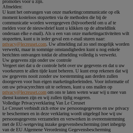
promoties voor u zijn.
Afmelden:
U kunt het ontvangen van onze marketingcommunicatie op elk
moment kosteloos stopzetten via de methoden die bij de
communicatie worden weergegeven (bijvoorbeeld om u af te
melden voor de nieuwsbrief kunt u klikken op de afmeldlink
onderaan elke e-mail). Als u een van onze marketingactiviteiten wilt
stopzetten, kunt u in ieder geval een e-mail sturen naar:
privacy@lecreuset.com
. Uw afmelding zal zo snel mogelijk worden
verwerkt, maar in sommige omstandigheden kunt u nog enkele
berichten ontvangen totdat de afmelding volledig is verwerkt.
Uw gegevens zijn onder uw controle
Vergeet niet dat u de controle hebt over uw gegevens en dat u uw
voorkeuren te allen tijde kunt beheren. U kunt erop rekenen dat wij
uw gegevens nooit zonder uw toestemming aan derden zullen
doorgeven voor hun eigen marketingdoeleinden. Voor informatie of
om uw privacyrechten uit te oefenen, kunt u ons mailen op
privacy@lecreuset.com
om ons te laten weten waar wij u mee van
dienst kunnen zijn en wij zullen tijdig reageren.
Volledige Privacyverklaring Van Le Creuset
Le Creuset verbindt zich ertoe uw persoonsgegevens en uw privacy
te beschermen en in deze verklaring wordt uitgelegd hoe wij uw
persoonsgegevens verzamelen en verwerken in overeenstemming
met de EU-wetgeving inzake gegevensbescherming (met inbegrip
van de EU Algemene Verordening Gegevensbescherming