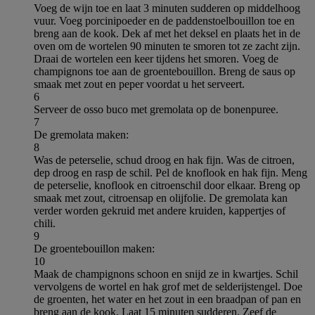
Voeg de wijn toe en laat 3 minuten sudderen op middelhoog
vuur. Voeg porcinipoeder en de paddenstoelbouillon toe en
breng aan de kook. Dek af met het deksel en plaats het in de
oven om de wortelen 90 minuten te smoren tot ze zacht zijn.
Draai de wortelen een keer tijdens het smoren. Voeg de
champignons toe aan de groentebouillon. Breng de saus op
smaak met zout en peper voordat u het serveert.
6
Serveer de osso buco met gremolata op de bonenpuree.
7
De gremolata maken:
8
Was de peterselie, schud droog en hak fijn. Was de citroen,
dep droog en rasp de schil. Pel de knoflook en hak fijn. Meng
de peterselie, knoflook en citroenschil door elkaar. Breng op
smaak met zout, citroensap en olijfolie. De gremolata kan
verder worden gekruid met andere kruiden, kappertjes of
chili.
9
De groentebouillon maken:
10
Maak de champignons schoon en snijd ze in kwartjes. Schil
vervolgens de wortel en hak grof met de selderijstengel. Doe
de groenten, het water en het zout in een braadpan of pan en
breng aan de kook. Laat 15 minuten sudderen. Zeef de