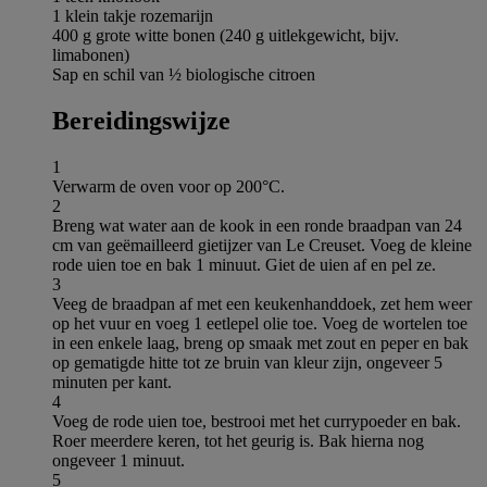
1 klein takje rozemarijn
400 g grote witte bonen (240 g uitlekgewicht, bijv.
limabonen)
Sap en schil van ½ biologische citroen
Bereidingswijze
1
Verwarm de oven voor op 200°C.
2
Breng wat water aan de kook in een ronde braadpan van 24
cm van geëmailleerd gietijzer van Le Creuset. Voeg de kleine
rode uien toe en bak 1 minuut. Giet de uien af en pel ze.
3
Veeg de braadpan af met een keukenhanddoek, zet hem weer
op het vuur en voeg 1 eetlepel olie toe. Voeg de wortelen toe
in een enkele laag, breng op smaak met zout en peper en bak
op gematigde hitte tot ze bruin van kleur zijn, ongeveer 5
minuten per kant.
4
Voeg de rode uien toe, bestrooi met het currypoeder en bak.
Roer meerdere keren, tot het geurig is. Bak hierna nog
ongeveer 1 minuut.
5