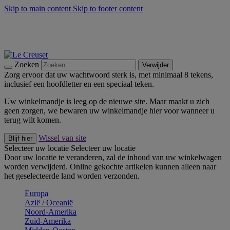
Skip to main content
Skip to footer content
Zomerse buitenmomenten met de BBQ Outdoor Collectie &
Thyme -
Shop Nu
De essentials van Le Creuset -
Ontdek Nu
Nieuwsbrieven: Registreer en bespaar 10%! -
Schrijf je nu in
Zoeken
Verwijder
Zorg ervoor dat uw wachtwoord sterk is, met minimaal 8 tekens,
inclusief een hoofdletter en een speciaal teken.
Uw winkelmandje is leeg op de nieuwe site. Maar maakt u zich
geen zorgen, we bewaren uw winkelmandje hier voor wanneer u
terug wilt komen.
Wissel van site
Blijf hier
Selecteer uw locatie
Selecteer uw locatie
Door uw locatie te veranderen, zal de inhoud van uw winkelwagen
worden verwijderd. Online gekochte artikelen kunnen alleen naar
het geselecteerde land worden verzonden.
Europa
Aziё / Oceaniё
Noord-Amerika
Zuid-Amerika