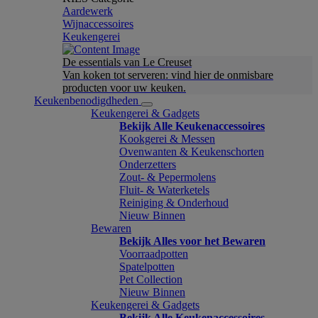
Aardewerk
Wijnaccessoires
Keukengerei
De essentials van Le Creuset
Van koken tot serveren: vind hier de onmisbare
producten voor uw keuken.
Keukenbenodigdheden
Keukengerei & Gadgets
Bekijk Alle Keukenaccessoires
Kookgerei & Messen
Ovenwanten & Keukenschorten
Onderzetters
Zout- & Pepermolens
Fluit- & Waterketels
Reiniging & Onderhoud
Nieuw Binnen
Bewaren
Bekijk Alles voor het Bewaren
Voorraadpotten
Spatelpotten
Pet Collection
Nieuw Binnen
Keukengerei & Gadgets
Bekijk Alle Keukenaccessoires