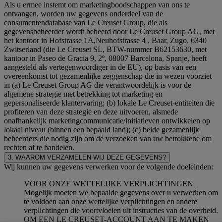
Als u ermee instemt om marketingboodschappen van ons te
ontvangen, worden uw gegevens onderdeel van de
consumentendatabase van Le Creuset Group, die als
gegevensbeheerder wordt beheerd door Le Creuset Group AG, met
het kantoor in Hofstrasse 1A,Neuhofstrasse 4 , Baar, Zugo, 6340
Zwitserland (die Le Creuset SL, BTW-nummer B62153630, met
kantoor in Paseo de Gracia 9, 2º, 08007 Barcelona, Spanje, heeft
aangesteld als vertegenwoordiger in de EU), op basis van een
overeenkomst tot gezamenlijke zeggenschap die in wezen voorziet
in (a) Le Creuset Group AG die verantwoordelijk is voor de
algemene strategie met betrekking tot marketing en
gepersonaliseerde klantervaring; (b) lokale Le Creuset-entiteiten die
profiteren van deze strategie en deze uitvoeren, alsmede
onafhankelijk marketingcommunicatie/initiatieven ontwikkelen op
lokaal niveau (binnen een bepaald land); (c) beide gezamenlijk
beheerders die nodig zijn om de verzoeken van uw betrokkene om
rechten af te handelen.
3. WAAROM VERZAMELEN WIJ DEZE GEGEVENS?
Wij kunnen uw gegevens verwerken voor de volgende doeleinden:
VOOR ONZE WETTELIJKE VERPLICHTINGEN
Mogelijk moeten we bepaalde gegevens over u verwerken om
te voldoen aan onze wettelijke verplichtingen en andere
verplichtingen die voortvloeien uit instructies van de overheid.
OM EEN LE CREUSET-ACCOUNT AAN TE MAKEN