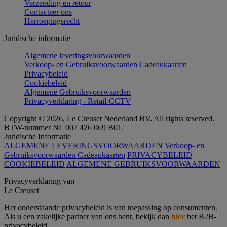
Verzending en retour
Contacteer ons
Herroepingsrecht
Juridische informatie
Algemene leveringsvoorwaarden
Verkoop- en Gebruiksvoorwaarden Cadeaukaarten
Privacybeleid
Cookiebeleid
Algemene Gebruiksvoorwaarden
Privacyverklaring - Retail-CCTV
Copyright © 2026, Le Creuset Nederland BV. All rights reserved.
BTW-nummer NL 007 426 069 B01.
Juridische Informatie
ALGEMENE LEVERINGSVOORWAARDEN
Verkoop- en
Gebruiksvoorwaarden Cadeaukaarten
PRIVACYBELEID
COOKIEBELEID
ALGEMENE GEBRUIKSVOORWAARDEN
Privacyverklaring van
Le Creuset
Het onderstaande privacybeleid is van toepassing op consumenten.
Als u een zakelijke partner van ons bent, bekijk dan
hier
het B2B-
privacybeleid.