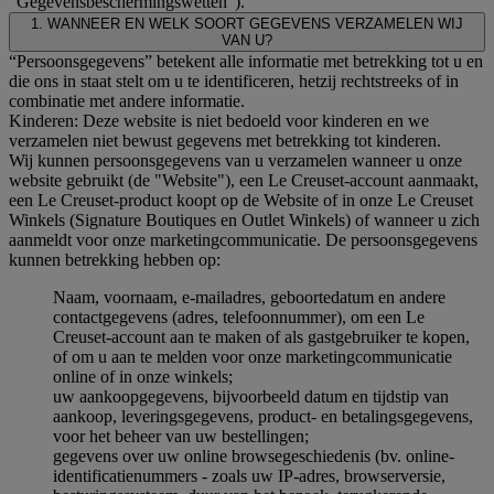
"Gegevensbeschermingswetten").
1. WANNEER EN WELK SOORT GEGEVENS VERZAMELEN WIJ
VAN U?
“Persoonsgegevens” betekent alle informatie met betrekking tot u en
die ons in staat stelt om u te identificeren, hetzij rechtstreeks of in
combinatie met andere informatie.
Kinderen: Deze website is niet bedoeld voor kinderen en we
verzamelen niet bewust gegevens met betrekking tot kinderen.
Wij kunnen persoonsgegevens van u verzamelen wanneer u onze
website gebruikt (de "Website"), een Le Creuset-account aanmaakt,
een Le Creuset-product koopt op de Website of in onze Le Creuset
Winkels (Signature Boutiques en Outlet Winkels) of wanneer u zich
aanmeldt voor onze marketingcommunicatie. De persoonsgegevens
kunnen betrekking hebben op:
Naam, voornaam, e-mailadres, geboortedatum en andere
contactgegevens (adres, telefoonnummer), om een Le
Creuset-account aan te maken of als gastgebruiker te kopen,
of om u aan te melden voor onze marketingcommunicatie
online of in onze winkels;
uw aankoopgegevens, bijvoorbeeld datum en tijdstip van
aankoop, leveringsgegevens, product- en betalingsgegevens,
voor het beheer van uw bestellingen;
gegevens over uw online browsegeschiedenis (bv. online-
identificatienummers - zoals uw IP-adres, browserversie,