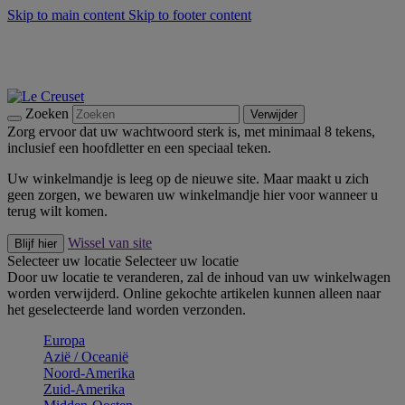
Skip to main content
Skip to footer content
Zomerse buitenmomenten met de BBQ Outdoor Collectie &
Thyme -
Shop Nu
De essentials van Le Creuset -
Ontdek Nu
Nieuwsbrieven: Registreer en bespaar 10%! -
Schrijf je nu in
Zoeken
Verwijder
Zorg ervoor dat uw wachtwoord sterk is, met minimaal 8 tekens,
inclusief een hoofdletter en een speciaal teken.
Uw winkelmandje is leeg op de nieuwe site. Maar maakt u zich
geen zorgen, we bewaren uw winkelmandje hier voor wanneer u
terug wilt komen.
Wissel van site
Blijf hier
Selecteer uw locatie
Selecteer uw locatie
Door uw locatie te veranderen, zal de inhoud van uw winkelwagen
worden verwijderd. Online gekochte artikelen kunnen alleen naar
het geselecteerde land worden verzonden.
Europa
Aziё / Oceaniё
Noord-Amerika
Zuid-Amerika