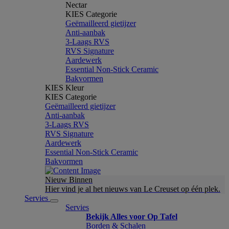
Nectar
KIES Categorie
Geëmailleerd gietijzer
Anti-aanbak
3-Laags RVS
RVS Signature
Aardewerk
Essential Non-Stick Ceramic
Bakvormen
KIES Kleur
KIES Categorie
Geëmailleerd gietijzer
Anti-aanbak
3-Laags RVS
RVS Signature
Aardewerk
Essential Non-Stick Ceramic
Bakvormen
Nieuw Binnen
Hier vind je al het nieuws van Le Creuset op één plek.
Servies
Servies
Bekijk Alles voor Op Tafel
Borden & Schalen