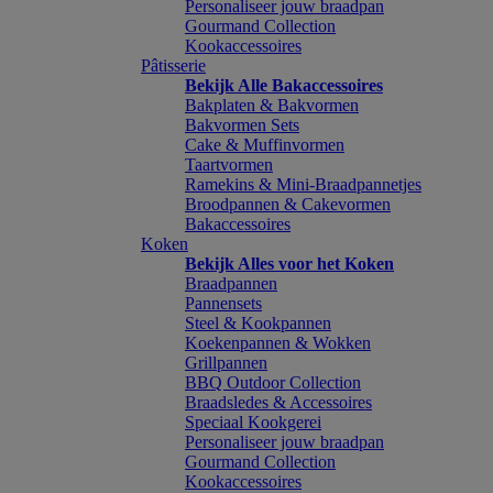
Personaliseer jouw braadpan
Gourmand Collection
Kookaccessoires
Pâtisserie
Bekijk Alle Bakaccessoires
Bakplaten & Bakvormen
Bakvormen Sets
Cake & Muffinvormen
Taartvormen
Ramekins & Mini-Braadpannetjes
Broodpannen & Cakevormen
Bakaccessoires
Koken
Bekijk Alles voor het Koken
Braadpannen
Pannensets
Steel & Kookpannen
Koekenpannen & Wokken
Grillpannen
BBQ Outdoor Collection
Braadsledes & Accessoires
Speciaal Kookgerei
Personaliseer jouw braadpan
Gourmand Collection
Kookaccessoires