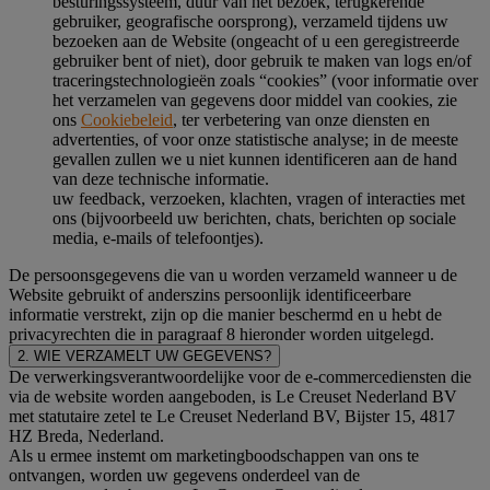
besturingssysteem, duur van het bezoek, terugkerende
gebruiker, geografische oorsprong), verzameld tijdens uw
bezoeken aan de Website (ongeacht of u een geregistreerde
gebruiker bent of niet), door gebruik te maken van logs en/of
traceringstechnologieën zoals “cookies” (voor informatie over
het verzamelen van gegevens door middel van cookies, zie
ons
Cookiebeleid
, ter verbetering van onze diensten en
advertenties, of voor onze statistische analyse; in de meeste
gevallen zullen we u niet kunnen identificeren aan de hand
van deze technische informatie.
uw feedback, verzoeken, klachten, vragen of interacties met
ons (bijvoorbeeld uw berichten, chats, berichten op sociale
media, e-mails of telefoontjes).
De persoonsgegevens die van u worden verzameld wanneer u de
Website gebruikt of anderszins persoonlijk identificeerbare
informatie verstrekt, zijn op die manier beschermd en u hebt de
privacyrechten die in paragraaf 8 hieronder worden uitgelegd.
2. WIE VERZAMELT UW GEGEVENS?
De verwerkingsverantwoordelijke voor de e-commercediensten die
via de website worden aangeboden, is Le Creuset Nederland BV
met statutaire zetel te Le Creuset Nederland BV, Bijster 15, 4817
HZ Breda, Nederland.
Als u ermee instemt om marketingboodschappen van ons te
ontvangen, worden uw gegevens onderdeel van de