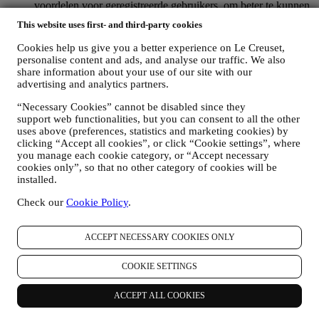
voordelen voor geregistreerde gebruikers, om beter te kunnen
genieten van onze diensten, zoals sneller afrekenen, meerdere
This website uses first- and third-party cookies
verzendadressen opslaan, bestellingen bekijken en volgen.
Elke verwerkingsactiviteit is vereist om ons in staat te stellen
Cookies help us give you a better experience on Le Creuset,
deze diensten aan u als Le Creuset-accounthouder te leveren.
personalise content and ads, and analyse our traffic. We also
OM UW BESTELLINGEN TE BEHEREN EN OM ONZE
share information about your use of our site with our
PRODUCTEN, DIENSTEN EN ASSISTENTIE AAN U
advertising and analytics partners.
TE LEVEREN
“Necessary Cookies” cannot be disabled since they
Wij zullen uw gegevens gebruiken om onze contractuele
support web functionalities, but you can consent to all the other
relatie met u, uw aankoop van producten op de Website, uw
uses above (preferences, statistics and marketing cookies) by
gebruik van de Website, eventuele latere hulp na de verkoop
clicking “Accept all cookies”, or click “Cookie settings”, where
of uw deelname aan onze wedstrijden te beheren. Mogelijk
you manage each cookie category, or “Accept necessary
moeten we bepaalde gegevens over u verwerken voor onze
cookies only”, so that no other category of cookies will be
administratieve doeleinden die verband houden met onze
installed.
contractuele relatie met u, zoals de boekhouding, facturering
en controle, verificatie van betaalkaarten, fraudescreening,
Check our
Cookie Policy
.
veiligheid, beveiliging, systeemtests, onderhoud en statistische
analyse. Af en toe moeten we mogelijk om administratieve of
operationele redenen contact met u opnemen. Bijvoorbeeld
ACCEPT NECESSARY COOKIES ONLY
om u een bevestiging van uw aankoop te sturen. We zullen
uw persoonsgegevens ook gebruiken om uw verzoeken te
COOKIE SETTINGS
beantwoorden die via onze Websiteformulieren of andere
kanalen worden verzonden. Deze verwerkingsactiviteit is
ACCEPT ALL COOKIES
vereist om ons in staat te stellen onze diensten aan u te
leveren. Wij kunnen uw gegevens verwerken op basis van