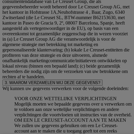
consumentendatabase van Le Creuset Group, die als
gegevensbeheerder wordt beheerd door Le Creuset Group AG, met
het kantoor in Hofstrasse 1A,Neuhofstrasse 4 , Baar, Zugo, 6340
Zwitserland (die Le Creuset SL, BTW-nummer B62153630, met
kantoor in Paseo de Gracia 9, 2º, 08007 Barcelona, Spanje, heeft
aangesteld als vertegenwoordiger in de EU), op basis van een
overeenkomst tot gezamenlijke zeggenschap die in wezen voorziet
in (a) Le Creuset Group AG die verantwoordelijk is voor de
algemene strategie met betrekking tot marketing en
gepersonaliseerde klantervaring; (b) lokale Le Creuset-entiteiten die
profiteren van deze strategie en deze uitvoeren, alsmede
onafhankelijk marketingcommunicatie/initiatieven ontwikkelen op
lokaal niveau (binnen een bepaald land); (c) beide gezamenlijk
beheerders die nodig zijn om de verzoeken van uw betrokkene om
rechten af te handelen.
3. WAAROM VERZAMELEN WIJ DEZE GEGEVENS?
Wij kunnen uw gegevens verwerken voor de volgende doeleinden:
VOOR ONZE WETTELIJKE VERPLICHTINGEN
Mogelijk moeten we bepaalde gegevens over u verwerken om
te voldoen aan onze wettelijke verplichtingen en andere
verplichtingen die voortvloeien uit instructies van de overheid.
OM EEN LE CREUSET-ACCOUNT AAN TE MAKEN
We zullen uw gegevens gebruiken om een Le Creuset-
account aan te maken die u toegang geeft tot een reeks