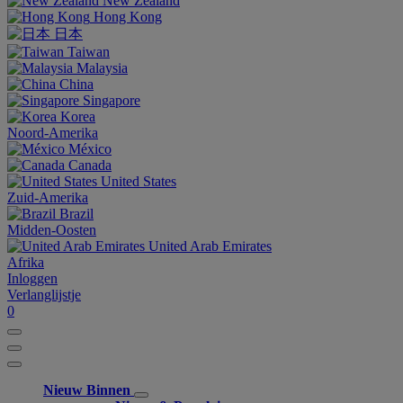
New Zealand
Hong Kong
日本
Taiwan
Malaysia
China
Singapore
Korea
Noord-Amerika
México
Canada
United States
Zuid-Amerika
Brazil
Midden-Oosten
United Arab Emirates
Afrika
Inloggen
Verlanglijstje
0
Nieuw Binnen