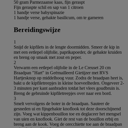
50 gram Parmezaanse kaas, fijn geraspt
Fijn geraspte schil en sap van 1 citroen
1 handje verse babyspinazie
1 handje verse, gehakte basilicum, om te garneren
Bereidingswijze
1
Snijd de kipfilets in de lengte doormidden. Smeer de kip in
met een eetlepel olijfolie, paprikapoeder, de gehakte kruiden
en breng op smaak met zout en peper.
2
Verwarm een eetlepel olijfolie in de Le Creuset 20 cm
Braadpan "Hart" in Geëmailleerd Gietijzer met RVS
Hartjesknop op middelhoog vuur. Zodra de braadpan heet is,
bakt u de kipfiletreepjes in kleine hoeveelheden. Ongeveer 2-
3 minuten per kant aanbraden totdat het vlees goudbruin is.
Breng de gebruinde kipfiletreepjes over naar een bord.
3
Smelt vervolgens de boter in de braadpan. Sauteer de
gesneden ui en fijngehakte knoflook tot deze doorschijnend
zijn. Voeg wat kippenbouillon toe en deglaceer het mengsel
van uien en knoflook. Giet de rest van de bouillon erbij en
breng aan de kook. Voeg de orecchiette toe aan de braadpan