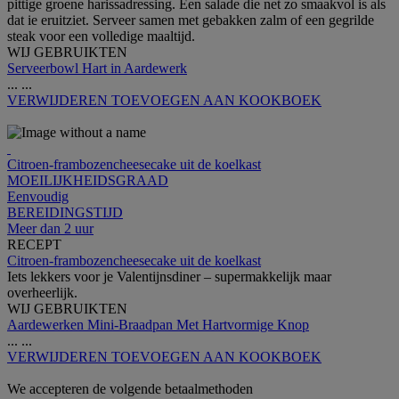
pittige groene harissadressing. Een salade die net zo smaakvol is als
dat ie eruitziet. Serveer samen met gebakken zalm of een gegrilde
steak voor een volledige maaltijd.
WIJ GEBRUIKTEN
Serveerbowl Hart in Aardewerk
...
...
VERWIJDEREN
TOEVOEGEN AAN KOOKBOEK
Citroen-frambozencheesecake uit de koelkast
MOEILIJKHEIDSGRAAD
Eenvoudig
BEREIDINGSTIJD
Meer dan 2 uur
RECEPT
Citroen-frambozencheesecake uit de koelkast
Iets lekkers voor je Valentijnsdiner – supermakkelijk maar
overheerlijk.
WIJ GEBRUIKTEN
Aardewerken Mini-Braadpan Met Hartvormige Knop
...
...
VERWIJDEREN
TOEVOEGEN AAN KOOKBOEK
We accepteren de volgende betaalmethoden