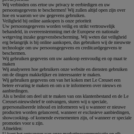
Wij verbinden ons ertoe uw privacy te eerbiedigen en uw
persoonsgegevens te beschermen! Wij zullen altijd open zijn over
hoe en waarom we uw gegevens gebruiken.
Veiligheid bij online aankopen is onze prioriteit
Uw persoonsgegevens worden veilig en strikt vertrouwelijk
behandeld, in overeenstemming met de Europese en nationale
wetgeving inzake gegevensbescherming. Wij weten dat veiligheid
erg belangrijk is bij online aankopen, dus gebruiken wij de nieuwste
technologie om uw persoonsgegevens en creditcardgegevens te
beschermen.
Wij gebruiken gegevens om uw aankoop eenvoudig en op maat te
maken
Wij analyseren hoe gebruikers onze website en diensten gebruiken
om de dingen makkelijker en interessanter te maken.
Wij gebruiken gegevens om van het koken met Le Creuset een
betere ervaring te maken en om u te informeren over nieuws en
aanbiedingen.
Als u beslist om deel uit te maken van ons klantenbestand en de Le
Creuset-nieuwsbrief te ontvangen, sturen wij u speciale,
gepersonaliseerde inhoud en informeren wij u wanneer er nieuwe
producten worden gelanceerd, wanneer er exclusieve aanbiedingen,
showcooking- of komende evenementen zijn, of wanneer er speciale
promoties voor u zijn.
Afmelden:
U kunt het ontvangen van onze marketingcommunicatie op elk