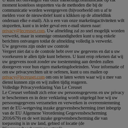
moment kosteloos stopzetten via de methoden die bij de
communicatie worden weergegeven (bijvoorbeeld om u af te
melden voor de nieuwsbrief kunt u klikken op de afmeldlink
onderaan elke e-mail). Als u een van onze marketingactiviteiten wilt
stopzetten, kunt u in ieder geval een e-mail sturen naar:
privacy@lecreuset.com
. Uw afmelding zal zo snel mogelijk worden
verwerkt, maar in sommige omstandigheden kunt u nog enkele
berichten ontvangen totdat de afmelding volledig is verwerkt.
Uw gegevens zijn onder uw controle
Vergeet niet dat u de controle hebt over uw gegevens en dat u uw
voorkeuren te allen tijde kunt beheren. U kunt erop rekenen dat wij
uw gegevens nooit zonder uw toestemming aan derden zullen
doorgeven voor hun eigen marketingdoeleinden. Voor informatie of
om uw privacyrechten uit te oefenen, kunt u ons mailen op
privacy@lecreuset.com
om ons te laten weten waar wij u mee van
dienst kunnen zijn en wij zullen tijdig reageren.
Volledige Privacyverklaring Van Le Creuset
Le Creuset verbindt zich ertoe uw persoonsgegevens en uw privacy
te beschermen en in deze verklaring wordt uitgelegd hoe wij uw
persoonsgegevens verzamelen en verwerken in overeenstemming
met de EU-wetgeving inzake gegevensbescherming (met inbegrip
van de EU Algemene Verordening Gegevensbescherming
2016/679) en de wet inzake gegevensbescherming die van
toepassing is in uw land, gebied of locatie (de