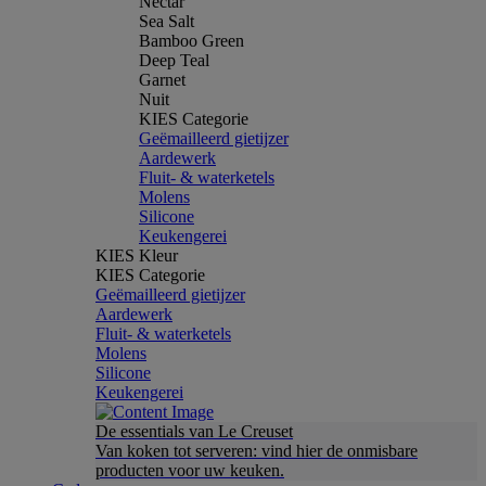
Nectar
Sea Salt
Bamboo Green
Deep Teal
Garnet
Nuit
KIES Categorie
Geëmailleerd gietijzer
Aardewerk
Fluit- & waterketels
Molens
Silicone
Keukengerei
KIES Kleur
KIES Categorie
Geëmailleerd gietijzer
Aardewerk
Fluit- & waterketels
Molens
Silicone
Keukengerei
De essentials van Le Creuset
Van koken tot serveren: vind hier de onmisbare
producten voor uw keuken.