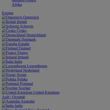
Midden-Oosten
Afrika
Europa
Österreich
België
Schweiz
Česko
Deutschland
Danmark
España
Finland
France
Ireland
Italia
Luxembourg
Nederland
Norge
Polska
Portugal
Sverige
United Kingdom
Aziё / Oceaniё
Australia
India