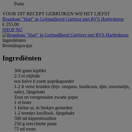
Pasta
VOOR DIT RECEPT GEBRUIKEN WIJ HET LIEFST
Braadpan "Hart" in Geëmailleerd Gietijzer met RVS Hartjesknop
€ 255,00
SHOP NU
Ingrediёnten
Bereidingswijze
Ingrediёnten
300 gram kipfilet
2-3 el olijfolie
een halve tl zoete paprikapoeder
1-2 tl verse kruiden (bijv. oregano, basilicum, tijm, rozemarijn,
salie), fijngehakt
Zout en versgemalen zwarte peper
1 el boter
1 kleine ui, in blokjes gesneden
1-2 teentjes knoflook, fijngehakt
500 ml kippenbouillon
250 g orecchiette pasta
75 ml room