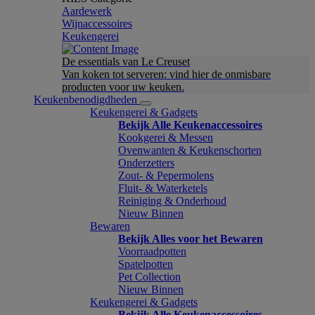
Aardewerk
Wijnaccessoires
Keukengerei
De essentials van Le Creuset
Van koken tot serveren: vind hier de onmisbare
producten voor uw keuken.
Keukenbenodigdheden
Keukengerei & Gadgets
Bekijk Alle Keukenaccessoires
Kookgerei & Messen
Ovenwanten & Keukenschorten
Onderzetters
Zout- & Pepermolens
Fluit- & Waterketels
Reiniging & Onderhoud
Nieuw Binnen
Bewaren
Bekijk Alles voor het Bewaren
Voorraadpotten
Spatelpotten
Pet Collection
Nieuw Binnen
Keukengerei & Gadgets
Bekijk Alle Keukenaccessoires