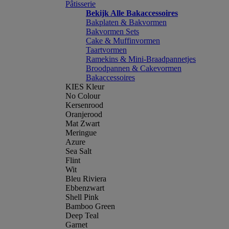
Pâtisserie
Bekijk Alle Bakaccessoires
Bakplaten & Bakvormen
Bakvormen Sets
Cake & Muffinvormen
Taartvormen
Ramekins & Mini-Braadpannetjes
Broodpannen & Cakevormen
Bakaccessoires
KIES Kleur
No Colour
Kersenrood
Oranjerood
Mat Zwart
Meringue
Azure
Sea Salt
Flint
Wit
Bleu Riviera
Ebbenzwart
Shell Pink
Bamboo Green
Deep Teal
Garnet