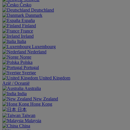
Česko
Deutschland
Danmark
España
Finland
France
Ireland
Italia
Luxembourg
Nederland
Norge
Polska
Portugal
Sverige
United Kingdom
Aziё / Oceaniё
Australia
India
New Zealand
Hong Kong
日本
Taiwan
Malaysia
China