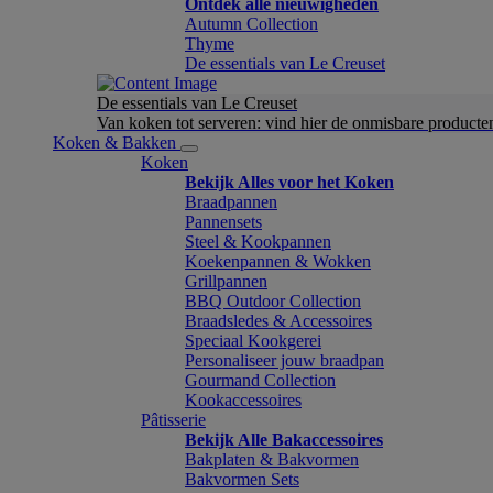
Ontdek alle nieuwigheden
Autumn Collection
Thyme
De essentials van Le Creuset
De essentials van Le Creuset
Van koken tot serveren: vind hier de onmisbare product
Koken & Bakken
Koken
Bekijk Alles voor het Koken
Braadpannen
Pannensets
Steel & Kookpannen
Koekenpannen & Wokken
Grillpannen
BBQ Outdoor Collection
Braadsledes & Accessoires
Speciaal Kookgerei
Personaliseer jouw braadpan
Gourmand Collection
Kookaccessoires
Pâtisserie
Bekijk Alle Bakaccessoires
Bakplaten & Bakvormen
Bakvormen Sets