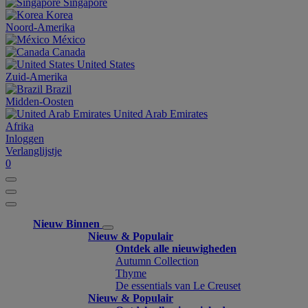
Singapore
Korea
Noord-Amerika
México
Canada
United States
Zuid-Amerika
Brazil
Midden-Oosten
United Arab Emirates
Afrika
Inloggen
Verlanglijstje
0
Nieuw Binnen
Nieuw & Populair
Ontdek alle nieuwigheden
Autumn Collection
Thyme
De essentials van Le Creuset
Nieuw & Populair