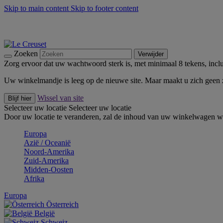
Skip to main content
Skip to footer content
Zomerse buitenmomenten met de BBQ Outdoor Collectie & Thy
De essentials van Le Creuset -
Ontdek Nu
Nieuwsbrieven: Registreer en bespaar 10%! -
Schrijf je nu in
Zoeken
Verwijder
Zorg ervoor dat uw wachtwoord sterk is, met minimaal 8 tekens, inclus
Uw winkelmandje is leeg op de nieuwe site. Maar maakt u zich geen
Wissel van site
Blijf hier
Selecteer uw locatie
Selecteer uw locatie
Door uw locatie te veranderen, zal de inhoud van uw winkelwagen wo
Europa
Aziё / Oceaniё
Noord-Amerika
Zuid-Amerika
Midden-Oosten
Afrika
Europa
Österreich
België
Schweiz