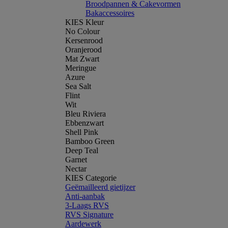
Broodpannen & Cakevormen
Bakaccessoires
KIES Kleur
No Colour
Kersenrood
Oranjerood
Mat Zwart
Meringue
Azure
Sea Salt
Flint
Wit
Bleu Riviera
Ebbenzwart
Shell Pink
Bamboo Green
Deep Teal
Garnet
Nectar
KIES Categorie
Geëmailleerd gietijzer
Anti-aanbak
3-Laags RVS
RVS Signature
Aardewerk