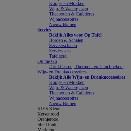
Kopjes en Mokken
Wijn- & Waterglazen
Theepotten & Cafetières
Wijnaccessoires
Nieuw Binnen
Servies
Bekijk Alles voor Op Tafel
Borden & Schalen
Serveerschalen
Servies sets
Tafelgerei
On the Go
Drinkflessen, Thermos- en Lunchbekers
Wijn- en Drankaccessoires
Bekijk Alle Wijn- en Drankaccessoires
Kopjes en Mokken
Wijn- & Waterglazen
Theepotten & Cafetières
Wijnaccessoires
Nieuw Binnen
KIES Kleur
Kersenrood
Oranjerood
Shell Pink
Meringue