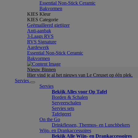
Essential Non-Stick Ceramic
Bakvormen
KIES Kleur
KIES Categorie
Geëmailleerd gietijzer
Anti-aanbak
3-Laags RVS
RVS Signature
Aardewerk
Essential Non-Stick Ceramic
Bakvormen
Nieuw Binnen
Hier vind je al het nieuws van Le Creuset op één plek.
Servies
Servies
Bekijk Alles voor Op Tafel
Borden & Schalen
Serveerschalen
Servies sets
Tafelgerei
On the Go
Drinkflessen, Thermos- en Lunchbekers
Wijn- en Drankaccessoires
Bekijk Alle Wijn- en Drankaccessoires