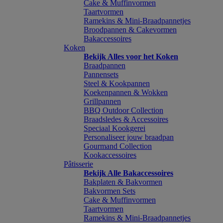
Cake & Muffinvormen
Taartvormen
Ramekins & Mini-Braadpannetjes
Broodpannen & Cakevormen
Bakaccessoires
Koken
Bekijk Alles voor het Koken
Braadpannen
Pannensets
Steel & Kookpannen
Koekenpannen & Wokken
Grillpannen
BBQ Outdoor Collection
Braadsledes & Accessoires
Speciaal Kookgerei
Personaliseer jouw braadpan
Gourmand Collection
Kookaccessoires
Pâtisserie
Bekijk Alle Bakaccessoires
Bakplaten & Bakvormen
Bakvormen Sets
Cake & Muffinvormen
Taartvormen
Ramekins & Mini-Braadpannetjes