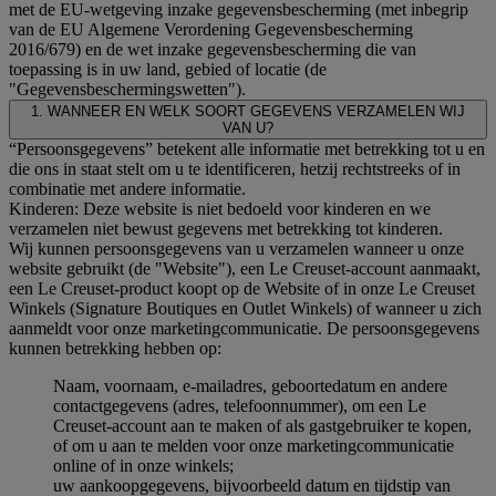
met de EU-wetgeving inzake gegevensbescherming (met inbegrip
van de EU Algemene Verordening Gegevensbescherming
2016/679) en de wet inzake gegevensbescherming die van
toepassing is in uw land, gebied of locatie (de
"Gegevensbeschermingswetten").
1. WANNEER EN WELK SOORT GEGEVENS VERZAMELEN WIJ
VAN U?
“Persoonsgegevens” betekent alle informatie met betrekking tot u en
die ons in staat stelt om u te identificeren, hetzij rechtstreeks of in
combinatie met andere informatie.
Kinderen: Deze website is niet bedoeld voor kinderen en we
verzamelen niet bewust gegevens met betrekking tot kinderen.
Wij kunnen persoonsgegevens van u verzamelen wanneer u onze
website gebruikt (de "Website"), een Le Creuset-account aanmaakt,
een Le Creuset-product koopt op de Website of in onze Le Creuset
Winkels (Signature Boutiques en Outlet Winkels) of wanneer u zich
aanmeldt voor onze marketingcommunicatie. De persoonsgegevens
kunnen betrekking hebben op:
Naam, voornaam, e-mailadres, geboortedatum en andere
contactgegevens (adres, telefoonnummer), om een Le
Creuset-account aan te maken of als gastgebruiker te kopen,
of om u aan te melden voor onze marketingcommunicatie
online of in onze winkels;
uw aankoopgegevens, bijvoorbeeld datum en tijdstip van