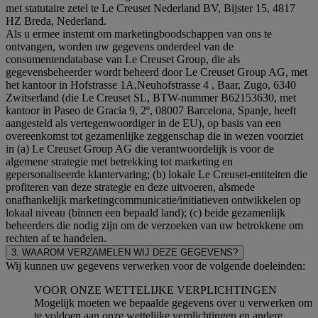
met statutaire zetel te Le Creuset Nederland BV, Bijster 15, 4817
HZ Breda, Nederland.
Als u ermee instemt om marketingboodschappen van ons te
ontvangen, worden uw gegevens onderdeel van de
consumentendatabase van Le Creuset Group, die als
gegevensbeheerder wordt beheerd door Le Creuset Group AG, met
het kantoor in Hofstrasse 1A,Neuhofstrasse 4 , Baar, Zugo, 6340
Zwitserland (die Le Creuset SL, BTW-nummer B62153630, met
kantoor in Paseo de Gracia 9, 2º, 08007 Barcelona, Spanje, heeft
aangesteld als vertegenwoordiger in de EU), op basis van een
overeenkomst tot gezamenlijke zeggenschap die in wezen voorziet
in (a) Le Creuset Group AG die verantwoordelijk is voor de
algemene strategie met betrekking tot marketing en
gepersonaliseerde klantervaring; (b) lokale Le Creuset-entiteiten die
profiteren van deze strategie en deze uitvoeren, alsmede
onafhankelijk marketingcommunicatie/initiatieven ontwikkelen op
lokaal niveau (binnen een bepaald land); (c) beide gezamenlijk
beheerders die nodig zijn om de verzoeken van uw betrokkene om
rechten af te handelen.
3. WAAROM VERZAMELEN WIJ DEZE GEGEVENS?
Wij kunnen uw gegevens verwerken voor de volgende doeleinden:
VOOR ONZE WETTELIJKE VERPLICHTINGEN
Mogelijk moeten we bepaalde gegevens over u verwerken om
te voldoen aan onze wettelijke verplichtingen en andere