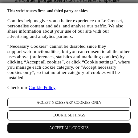
die worden georganiseerd door Le Creuset of speciale
aanbiedingen die u misschien leuk vindt. Deze communicatie
This website uses first- and third-party cookies
kan voor u worden geselecteerd of op maat worden gemaakt
op basis van de gegevens die we over u hebben, zoals uw
Cookies help us give you a better experience on Le Creuset,
locatie of uw aankoopgeschiedenis of uw voorkeuren voor
personalise content and ads, and analyse our traffic. We also
onze producten. Wij zullen uw gegevens gebruiken om uw
share information about your use of our site with our
interesses beter te begrijpen. Dit stelt ons in staat om onze
advertising and analytics partners.
communicatie te personaliseren om deze relevanter en
interessanter te maken. Er zullen geen andere gevolgen zijn.
“Necessary Cookies” cannot be disabled since they
Wij verzamelen ook statistieken over het openen van e-mail
support web functionalities, but you can consent to all the other
en klikgedrag met behulp van de in de sector gangbare
uses above (preferences, statistics and marketing cookies) by
technologieën om ons te helpen onze nieuwsbrieven te
clicking “Accept all cookies”, or click “Cookie settings”, where
volgen. Deze verwerking is gebaseerd op uw toestemming
you manage each cookie category, or “Accept necessary
om gepersonaliseerde marketingcommunicatie van ons te
cookies only”, so that no other category of cookies will be
installed.
ontvangen. De keuze om aan te melden kan worden
uitgeoefend op de plaatsen waar persoonsgegevens worden
Check our
Cookie Policy
.
verzameld door het juiste selectievakje aan te vinken of, als u
een Le Creuset-account heeft, via het Mijn account-gedeelte
van de Website.
Afmelden
: U kunt het ontvangen van onze
ACCEPT NECESSARY COOKIES ONLY
marketingcommunicatie of updates te allen tijde kosteloos
stopzetten via de methoden die bij de communicatie worden
COOKIE SETTINGS
weergegeven (om u bijvoorbeeld af te melden voor de
nieuwsbrief kunt u klikken op de afmeldlink onderaan elke e-
mail). Als u een Le Creuset account hebt, kunt u eenvoudig
ACCEPT ALL COOKIES
uw marketingvoorkeuren beheren. Als u onze