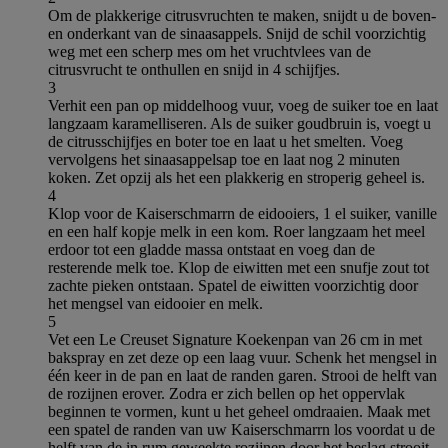
Om de plakkerige citrusvruchten te maken, snijdt u de boven-
en onderkant van de sinaasappels. Snijd de schil voorzichtig
weg met een scherp mes om het vruchtvlees van de
citrusvrucht te onthullen en snijd in 4 schijfjes.
3
Verhit een pan op middelhoog vuur, voeg de suiker toe en laat
langzaam karamelliseren. Als de suiker goudbruin is, voegt u
de citrusschijfjes en boter toe en laat u het smelten. Voeg
vervolgens het sinaasappelsap toe en laat nog 2 minuten
koken. Zet opzij als het een plakkerig en stroperig geheel is.
4
Klop voor de Kaiserschmarrn de eidooiers, 1 el suiker, vanille
en een half kopje melk in een kom. Roer langzaam het meel
erdoor tot een gladde massa ontstaat en voeg dan de
resterende melk toe. Klop de eiwitten met een snufje zout tot
zachte pieken ontstaan. Spatel de eiwitten voorzichtig door
het mengsel van eidooier en melk.
5
Vet een Le Creuset Signature Koekenpan van 26 cm in met
bakspray en zet deze op een laag vuur. Schenk het mengsel in
één keer in de pan en laat de randen garen. Strooi de helft van
de rozijnen erover. Zodra er zich bellen op het oppervlak
beginnen te vormen, kunt u het geheel omdraaien. Maak met
een spatel de randen van uw Kaiserschmarrn los voordat u de
helft van de in rum geweekte rozijnen door het beslag strooit.