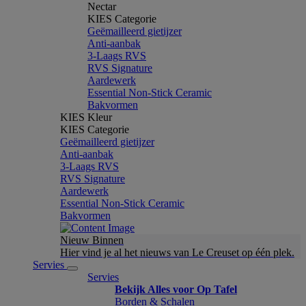
Nectar
KIES Categorie
Geëmailleerd gietijzer
Anti-aanbak
3-Laags RVS
RVS Signature
Aardewerk
Essential Non-Stick Ceramic
Bakvormen
KIES Kleur
KIES Categorie
Geëmailleerd gietijzer
Anti-aanbak
3-Laags RVS
RVS Signature
Aardewerk
Essential Non-Stick Ceramic
Bakvormen
Nieuw Binnen
Hier vind je al het nieuws van Le Creuset op één plek.
Servies
Servies
Bekijk Alles voor Op Tafel
Borden & Schalen