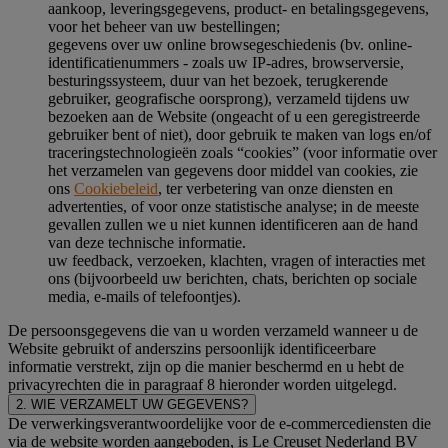
aankoop, leveringsgegevens, product- en betalingsgegevens,
voor het beheer van uw bestellingen;
gegevens over uw online browsegeschiedenis (bv. online-
identificatienummers - zoals uw IP-adres, browserversie,
besturingssysteem, duur van het bezoek, terugkerende
gebruiker, geografische oorsprong), verzameld tijdens uw
bezoeken aan de Website (ongeacht of u een geregistreerde
gebruiker bent of niet), door gebruik te maken van logs en/of
traceringstechnologieën zoals “cookies” (voor informatie over
het verzamelen van gegevens door middel van cookies, zie
ons
Cookiebeleid
, ter verbetering van onze diensten en
advertenties, of voor onze statistische analyse; in de meeste
gevallen zullen we u niet kunnen identificeren aan de hand
van deze technische informatie.
uw feedback, verzoeken, klachten, vragen of interacties met
ons (bijvoorbeeld uw berichten, chats, berichten op sociale
media, e-mails of telefoontjes).
De persoonsgegevens die van u worden verzameld wanneer u de
Website gebruikt of anderszins persoonlijk identificeerbare
informatie verstrekt, zijn op die manier beschermd en u hebt de
privacyrechten die in paragraaf 8 hieronder worden uitgelegd.
2. WIE VERZAMELT UW GEGEVENS?
De verwerkingsverantwoordelijke voor de e-commercediensten die
via de website worden aangeboden, is Le Creuset Nederland BV