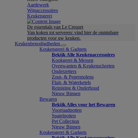
Aardewerk
Wijnaccessoires
Keukengerei
De essentials van Le Creuset
Van koken tot serveren: vind hier de onmisbare
producten voor uw keuken.
Keukenbenodigdheden
Keukengerei & Gadgets
Bekijk Alle Keukenaccessoires
Kookgerei & Messen
Ovenwanten & Keukenschorten
Onderzetters
Zout- & Pepermolens
Fluit- & Waterketels
Reiniging & Onderhoud
Nieuw Binnen
Bewaren
Bekijk Alles voor het Bewaren
Voorraadpotten
Spatelpotten
Pet Collection
Nieuw Binnen
Keukengerei & Gadgets
Bekijk Alle Keukenaccessoires