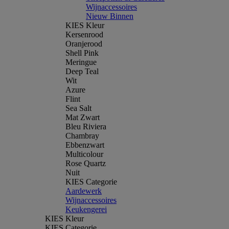
Wijnaccessoires
Nieuw Binnen
KIES Kleur
Kersenrood
Oranjerood
Shell Pink
Meringue
Deep Teal
Wit
Azure
Flint
Sea Salt
Mat Zwart
Bleu Riviera
Chambray
Ebbenzwart
Multicolour
Rose Quartz
Nuit
KIES Categorie
Aardewerk
Wijnaccessoires
Keukengerei
KIES Kleur
KIES Categorie