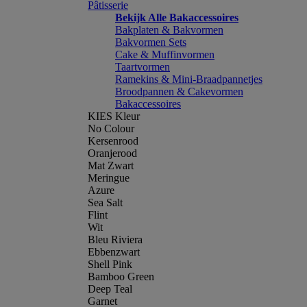
Pâtisserie
Bekijk Alle Bakaccessoires
Bakplaten & Bakvormen
Bakvormen Sets
Cake & Muffinvormen
Taartvormen
Ramekins & Mini-Braadpannetjes
Broodpannen & Cakevormen
Bakaccessoires
KIES Kleur
No Colour
Kersenrood
Oranjerood
Mat Zwart
Meringue
Azure
Sea Salt
Flint
Wit
Bleu Riviera
Ebbenzwart
Shell Pink
Bamboo Green
Deep Teal
Garnet