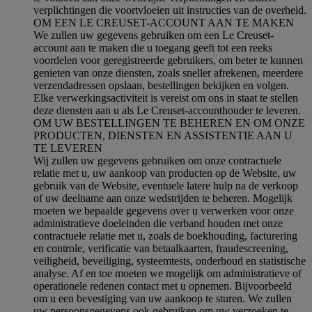
verplichtingen die voortvloeien uit instructies van de overheid.
OM EEN LE CREUSET-ACCOUNT AAN TE MAKEN
We zullen uw gegevens gebruiken om een Le Creuset-
account aan te maken die u toegang geeft tot een reeks
voordelen voor geregistreerde gebruikers, om beter te kunnen
genieten van onze diensten, zoals sneller afrekenen, meerdere
verzendadressen opslaan, bestellingen bekijken en volgen.
Elke verwerkingsactiviteit is vereist om ons in staat te stellen
deze diensten aan u als Le Creuset-accounthouder te leveren.
OM UW BESTELLINGEN TE BEHEREN EN OM ONZE
PRODUCTEN, DIENSTEN EN ASSISTENTIE AAN U
TE LEVEREN
Wij zullen uw gegevens gebruiken om onze contractuele
relatie met u, uw aankoop van producten op de Website, uw
gebruik van de Website, eventuele latere hulp na de verkoop
of uw deelname aan onze wedstrijden te beheren. Mogelijk
moeten we bepaalde gegevens over u verwerken voor onze
administratieve doeleinden die verband houden met onze
contractuele relatie met u, zoals de boekhouding, facturering
en controle, verificatie van betaalkaarten, fraudescreening,
veiligheid, beveiliging, systeemtests, onderhoud en statistische
analyse. Af en toe moeten we mogelijk om administratieve of
operationele redenen contact met u opnemen. Bijvoorbeeld
om u een bevestiging van uw aankoop te sturen. We zullen
uw persoonsgegevens ook gebruiken om uw verzoeken te