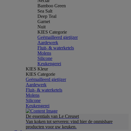
Nectar
Bamboo Green
Sea Salt
Deep Teal
Garnet
Nuit
KIES Categorie
Geëmailleerd gietijzer
Aardewerk
Fluit- & waterketels
Molens
Silicone
Keukengerei
KIES Kleur
KIES Categorie
Geëmailleerd gietijzer
Aardewerk
Fluit- & waterketels
Molens
Silicone
Keukengerei
De essentials van Le Creuset
Van koken tot serveren: vind hier de onmisbare
producten voor uw keuken.