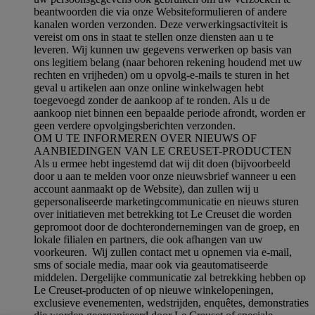
beantwoorden die via onze Websiteformulieren of andere
kanalen worden verzonden. Deze verwerkingsactiviteit is
vereist om ons in staat te stellen onze diensten aan u te
leveren. Wij kunnen uw gegevens verwerken op basis van
ons legitiem belang (naar behoren rekening houdend met uw
rechten en vrijheden) om u opvolg-e-mails te sturen in het
geval u artikelen aan onze online winkelwagen hebt
toegevoegd zonder de aankoop af te ronden. Als u de
aankoop niet binnen een bepaalde periode afrondt, worden er
geen verdere opvolgingsberichten verzonden.
OM U TE INFORMEREN OVER NIEUWS OF
AANBIEDINGEN VAN LE CREUSET-PRODUCTEN
Als u ermee hebt ingestemd dat wij dit doen (bijvoorbeeld
door u aan te melden voor onze nieuwsbrief wanneer u een
account aanmaakt op de Website), dan zullen wij u
gepersonaliseerde marketingcommunicatie en nieuws sturen
over initiatieven met betrekking tot Le Creuset die worden
gepromoot door de dochterondernemingen van de groep, en
lokale filialen en partners, die ook afhangen van uw
voorkeuren. Wij zullen contact met u opnemen via e-mail,
sms of sociale media, maar ook via geautomatiseerde
middelen. Dergelijke communicatie zal betrekking hebben op
Le Creuset-producten of op nieuwe winkelopeningen,
exclusieve evenementen, wedstrijden, enquêtes, demonstraties