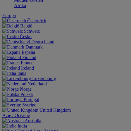
Midden-Oosten
Afrika
Europa
Österreich
België
Schweiz
Česko
Deutschland
Danmark
España
Finland
France
Ireland
Italia
Luxembourg
Nederland
Norge
Polska
Portugal
Sverige
United Kingdom
Aziё / Oceaniё
Australia
India