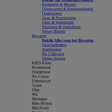
Kookgerei & Messen
Ovenwanten & Keukenschorten
Onderzetters
Zout- & Pepermolens
Fluit- & Waterketels
Reiniging & Onderhoud
Nieuw Binnen
Bewaren
Bekijk Alles voor het Bewaren
Voorraadpotten
Spatelpotten
Pet Collection
Nieuw Binnen
KIES Kleur
Kersenrood
Oranjerood
No Colour
Ebbenzwart
Azure
Flint
Wit
Meringue
Bleu Riviera
Mat Zwart