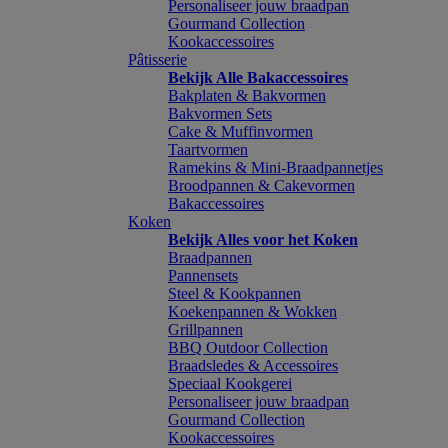
Personaliseer jouw braadpan
Gourmand Collection
Kookaccessoires
Pâtisserie
Bekijk Alle Bakaccessoires
Bakplaten & Bakvormen
Bakvormen Sets
Cake & Muffinvormen
Taartvormen
Ramekins & Mini-Braadpannetjes
Broodpannen & Cakevormen
Bakaccessoires
Koken
Bekijk Alles voor het Koken
Braadpannen
Pannensets
Steel & Kookpannen
Koekenpannen & Wokken
Grillpannen
BBQ Outdoor Collection
Braadsledes & Accessoires
Speciaal Kookgerei
Personaliseer jouw braadpan
Gourmand Collection
Kookaccessoires