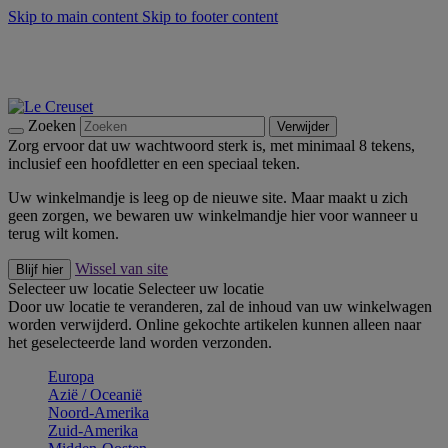
Skip to main content
Skip to footer content
Zomerse buitenmomenten met de BBQ Outdoor Collectie &
Thyme -
Shop Nu
De essentials van Le Creuset -
Ontdek Nu
Nieuwsbrieven: Registreer en bespaar 10%! -
Schrijf je nu in
Zoeken
Verwijder
Zorg ervoor dat uw wachtwoord sterk is, met minimaal 8 tekens,
inclusief een hoofdletter en een speciaal teken.
Uw winkelmandje is leeg op de nieuwe site. Maar maakt u zich
geen zorgen, we bewaren uw winkelmandje hier voor wanneer u
terug wilt komen.
Wissel van site
Blijf hier
Selecteer uw locatie
Selecteer uw locatie
Door uw locatie te veranderen, zal de inhoud van uw winkelwagen
worden verwijderd. Online gekochte artikelen kunnen alleen naar
het geselecteerde land worden verzonden.
Europa
Aziё / Oceaniё
Noord-Amerika
Zuid-Amerika