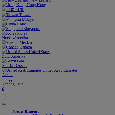
New Zealand
Hong Kong
日本
Taiwan
Malaysia
China
Singapore
Korea
Noord-Amerika
México
Canada
United States
Zuid-Amerika
Brazil
Midden-Oosten
United Arab Emirates
Afrika
Inloggen
Verlanglijstje
0
Nieuw Binnen