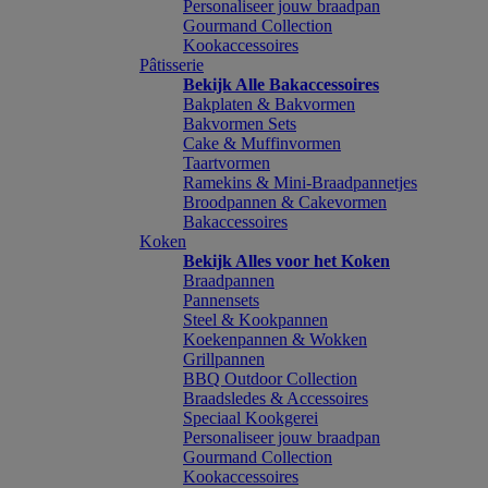
Personaliseer jouw braadpan
Gourmand Collection
Kookaccessoires
Pâtisserie
Bekijk Alle Bakaccessoires
Bakplaten & Bakvormen
Bakvormen Sets
Cake & Muffinvormen
Taartvormen
Ramekins & Mini-Braadpannetjes
Broodpannen & Cakevormen
Bakaccessoires
Koken
Bekijk Alles voor het Koken
Braadpannen
Pannensets
Steel & Kookpannen
Koekenpannen & Wokken
Grillpannen
BBQ Outdoor Collection
Braadsledes & Accessoires
Speciaal Kookgerei
Personaliseer jouw braadpan
Gourmand Collection
Kookaccessoires