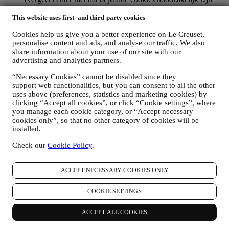
voor het gebruik van de Website). Let op: dit betekent niet dat
u geen advertenties, aanbiedingen of communicatie meer
This website uses first- and third-party cookies
ontvangt. U blijft algemene advertenties, aanbiedingen of
Cookies help us give you a better experience on Le Creuset,
communicatie ontvangen. Voor meer informatie over hoe wij
personalise content and ads, and analyse our traffic. We also
cookies gebruiken en hoe u ze kunt verwijderen, raadpleegt u
share information about your use of our site with our
ons
Cookiebeleid
,
advertising and analytics partners.
PRODUCT REVIEW
Als u een van onze producten hebt gekocht, kunnen wij u een
“Necessary Cookies” cannot be disabled since they
e-mail sturen met de vraag om uw producten te beoordelen.
support web functionalities, but you can consent to all the other
Wij zijn geïnteresseerd in productbeoordelingen van onze
uses above (preferences, statistics and marketing cookies) by
klanten (als zij dergelijke informatie willen verstrekken) om
clicking “Accept all cookies”, or click “Cookie settings”, where
onze producten en diensten voortdurend te verbeteren. Aan
you manage each cookie category, or “Accept necessary
het einde van het aankoopproces kunnen wij u ook uitnodigen
cookies only”, so that no other category of cookies will be
om uw productbeoordeling te schrijven. De beoordeling is
installed.
niet verplicht, en u bent vrij om deze al dan niet in te dienen.
Check our
Cookie Policy
.
WHATSAPP FOR BUSINESS
Sommige van onze fysieke winkels gebruiken WhatsApp for
Business met klanten die daarom vragen, alleen om
ACCEPT NECESSARY COOKIES ONLY
ondersteuning te bieden en informatie over onze producten te
sturen. Dit kanaal is niet gericht op de verkoop van onze
COOKIE SETTINGS
producten. Er worden geen creditcardgegevens of andere
gevoelige informatie gevraagd via WhatsApp. U kunt meer te
weten komen over de voorwaarden en garanties van
ACCEPT ALL COOKIES
WhatsApp voor de internationale overdracht van uw