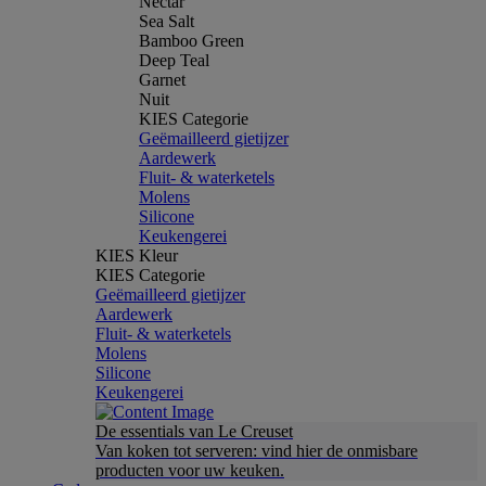
Nectar
Sea Salt
Bamboo Green
Deep Teal
Garnet
Nuit
KIES Categorie
Geëmailleerd gietijzer
Aardewerk
Fluit- & waterketels
Molens
Silicone
Keukengerei
KIES Kleur
KIES Categorie
Geëmailleerd gietijzer
Aardewerk
Fluit- & waterketels
Molens
Silicone
Keukengerei
De essentials van Le Creuset
Van koken tot serveren: vind hier de onmisbare
producten voor uw keuken.