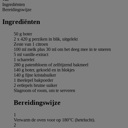
Ingrediёnten
Bereidingswijze
Ingrediёnten
50 g boter
2 x 420 g perziken in blik, uitgelekt
Zeste van 1 citroen
100 ml melk plus 30 ml om het deeg mee in te smeren
5 ml vanille-extract
1 scharrelei
280 g patentbloem of zelfrijzend bakmeel
140 g boter, gekoeld en in blokjes
140 g fijne kristalsuiker
1 theelepel bakpoeder
2 eetlepels bruine suiker
Slagroom of room, om te serveren
Bereidingswijze
1
Verwarm de oven voor op 180°C (hetelucht).
2