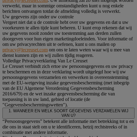
privacy@lecreuset.com
. Uw afmelding zal zo snel mogelijk worden
verwerkt, maar in sommige omstandigheden kunt u nog enkele
berichten ontvangen totdat de afmelding volledig is verwerkt.
Uw gegevens zijn onder uw controle
Vergeet niet dat u de controle hebt over uw gegevens en dat u uw
voorkeuren te allen tijde kunt beheren. U kunt erop rekenen dat wij
uw gegevens nooit zonder uw toestemming aan derden zullen
doorgeven voor hun eigen marketingdoeleinden. Voor informatie of
om uw privacyrechten uit te oefenen, kunt u ons mailen op
privacy@lecreuset.com
om ons te laten weten waar wij u mee van
dienst kunnen zijn en wij zullen tijdig reageren.
Volledige Privacyverklaring Van Le Creuset
Le Creuset verbindt zich ertoe uw persoonsgegevens en uw privacy
te beschermen en in deze verklaring wordt uitgelegd hoe wij uw
persoonsgegevens verzamelen en verwerken in overeenstemming
met de EU-wetgeving inzake gegevensbescherming (met inbegrip
van de EU Algemene Verordening Gegevensbescherming
2016/679) en de wet inzake gegevensbescherming die van
toepassing is in uw land, gebied of locatie (de
"Gegevensbeschermingswetten").
1. WANNEER EN WELK SOORT GEGEVENS VERZAMELEN WIJ
VAN U?
“Persoonsgegevens” betekent alle informatie met betrekking tot u en
die ons in staat stelt om u te identificeren, hetzij rechtstreeks of in
combinatie met andere informatie.