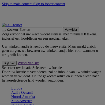
Skip to main content
Skip to footer content
Zomerse buitenmomenten met de BBQ Outdoor Collectie &
Thyme -
Shop Nu
De essentials van Le Creuset -
Ontdek Nu
Nieuwsbrieven: Registreer en bespaar 10%! -
Schrijf je nu in
Zoeken
Verwijder
Zorg ervoor dat uw wachtwoord sterk is, met minimaal 8 tekens,
inclusief een hoofdletter en een speciaal teken.
Uw winkelmandje is leeg op de nieuwe site. Maar maakt u zich
geen zorgen, we bewaren uw winkelmandje hier voor wanneer u
terug wilt komen.
Wissel van site
Blijf hier
Selecteer uw locatie
Selecteer uw locatie
Door uw locatie te veranderen, zal de inhoud van uw winkelwagen
worden verwijderd. Online gekochte artikelen kunnen alleen naar
het geselecteerde land worden verzonden.
Europa
Aziё / Oceaniё
Noord-Amerika
Zuid-Amerika