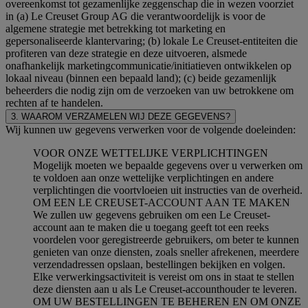
overeenkomst tot gezamenlijke zeggenschap die in wezen voorziet
in (a) Le Creuset Group AG die verantwoordelijk is voor de
algemene strategie met betrekking tot marketing en
gepersonaliseerde klantervaring; (b) lokale Le Creuset-entiteiten die
profiteren van deze strategie en deze uitvoeren, alsmede
onafhankelijk marketingcommunicatie/initiatieven ontwikkelen op
lokaal niveau (binnen een bepaald land); (c) beide gezamenlijk
beheerders die nodig zijn om de verzoeken van uw betrokkene om
rechten af te handelen.
3. WAAROM VERZAMELEN WIJ DEZE GEGEVENS?
Wij kunnen uw gegevens verwerken voor de volgende doeleinden:
VOOR ONZE WETTELIJKE VERPLICHTINGEN
Mogelijk moeten we bepaalde gegevens over u verwerken om
te voldoen aan onze wettelijke verplichtingen en andere
verplichtingen die voortvloeien uit instructies van de overheid.
OM EEN LE CREUSET-ACCOUNT AAN TE MAKEN
We zullen uw gegevens gebruiken om een Le Creuset-
account aan te maken die u toegang geeft tot een reeks
voordelen voor geregistreerde gebruikers, om beter te kunnen
genieten van onze diensten, zoals sneller afrekenen, meerdere
verzendadressen opslaan, bestellingen bekijken en volgen.
Elke verwerkingsactiviteit is vereist om ons in staat te stellen
deze diensten aan u als Le Creuset-accounthouder te leveren.
OM UW BESTELLINGEN TE BEHEREN EN OM ONZE