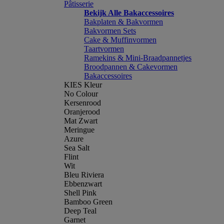
Pâtisserie
Bekijk Alle Bakaccessoires
Bakplaten & Bakvormen
Bakvormen Sets
Cake & Muffinvormen
Taartvormen
Ramekins & Mini-Braadpannetjes
Broodpannen & Cakevormen
Bakaccessoires
KIES Kleur
No Colour
Kersenrood
Oranjerood
Mat Zwart
Meringue
Azure
Sea Salt
Flint
Wit
Bleu Riviera
Ebbenzwart
Shell Pink
Bamboo Green
Deep Teal
Garnet