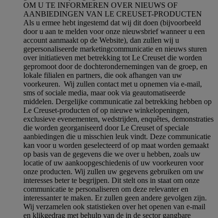
OM U TE INFORMEREN OVER NIEUWS OF
AANBIEDINGEN VAN LE CREUSET-PRODUCTEN
Als u ermee hebt ingestemd dat wij dit doen (bijvoorbeeld
door u aan te melden voor onze nieuwsbrief wanneer u een
account aanmaakt op de Website), dan zullen wij u
gepersonaliseerde marketingcommunicatie en nieuws sturen
over initiatieven met betrekking tot Le Creuset die worden
gepromoot door de dochterondernemingen van de groep, en
lokale filialen en partners, die ook afhangen van uw
voorkeuren. Wij zullen contact met u opnemen via e-mail,
sms of sociale media, maar ook via geautomatiseerde
middelen. Dergelijke communicatie zal betrekking hebben op
Le Creuset-producten of op nieuwe winkelopeningen,
exclusieve evenementen, wedstrijden, enquêtes, demonstraties
die worden georganiseerd door Le Creuset of speciale
aanbiedingen die u misschien leuk vindt. Deze communicatie
kan voor u worden geselecteerd of op maat worden gemaakt
op basis van de gegevens die we over u hebben, zoals uw
locatie of uw aankoopgeschiedenis of uw voorkeuren voor
onze producten. Wij zullen uw gegevens gebruiken om uw
interesses beter te begrijpen. Dit stelt ons in staat om onze
communicatie te personaliseren om deze relevanter en
interessanter te maken. Er zullen geen andere gevolgen zijn.
Wij verzamelen ook statistieken over het openen van e-mail
en klikgedrag met behulp van de in de sector gangbare