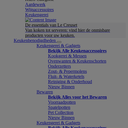
Aardewerk
Wijnaccessoires
Keukengerei
De essentials van Le Creuset
Van koken tot serveren: vind hier de onmisbare
producten voor uw keuken.
Keukenbenodigdheden
Keukengerei & Gadgets
Bekijk Alle Keukenaccessoires
Kookgerei & Messen
Ovenwanten & Keukenschorten
Onderzetters
Zout- & Pepermolens
Fluit- & Waterketels
Reiniging & Onderhoud
Nieuw Binnen
Bewaren
Bekijk Alles voor het Bewaren
Voorraadpotten
Spatelpotten
Pet Collection
Nieuw Binnen
Keukengerei & Gadgets
Bekijk Alle Keukenaccessoires