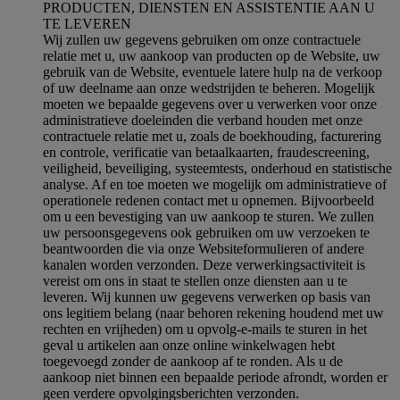
PRODUCTEN, DIENSTEN EN ASSISTENTIE AAN U
TE LEVEREN
Wij zullen uw gegevens gebruiken om onze contractuele
relatie met u, uw aankoop van producten op de Website, uw
gebruik van de Website, eventuele latere hulp na de verkoop
of uw deelname aan onze wedstrijden te beheren. Mogelijk
moeten we bepaalde gegevens over u verwerken voor onze
administratieve doeleinden die verband houden met onze
contractuele relatie met u, zoals de boekhouding, facturering
en controle, verificatie van betaalkaarten, fraudescreening,
veiligheid, beveiliging, systeemtests, onderhoud en statistische
analyse. Af en toe moeten we mogelijk om administratieve of
operationele redenen contact met u opnemen. Bijvoorbeeld
om u een bevestiging van uw aankoop te sturen. We zullen
uw persoonsgegevens ook gebruiken om uw verzoeken te
beantwoorden die via onze Websiteformulieren of andere
kanalen worden verzonden. Deze verwerkingsactiviteit is
vereist om ons in staat te stellen onze diensten aan u te
leveren. Wij kunnen uw gegevens verwerken op basis van
ons legitiem belang (naar behoren rekening houdend met uw
rechten en vrijheden) om u opvolg-e-mails te sturen in het
geval u artikelen aan onze online winkelwagen hebt
toegevoegd zonder de aankoop af te ronden. Als u de
aankoop niet binnen een bepaalde periode afrondt, worden er
geen verdere opvolgingsberichten verzonden.