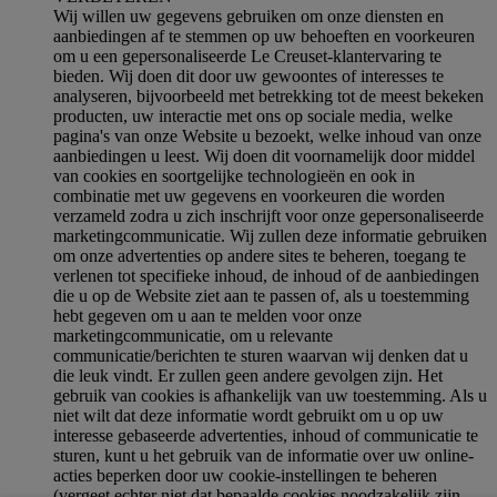
Wij willen uw gegevens gebruiken om onze diensten en
aanbiedingen af te stemmen op uw behoeften en voorkeuren
om u een gepersonaliseerde Le Creuset-klantervaring te
bieden. Wij doen dit door uw gewoontes of interesses te
analyseren, bijvoorbeeld met betrekking tot de meest bekeken
producten, uw interactie met ons op sociale media, welke
pagina's van onze Website u bezoekt, welke inhoud van onze
aanbiedingen u leest. Wij doen dit voornamelijk door middel
van cookies en soortgelijke technologieën en ook in
combinatie met uw gegevens en voorkeuren die worden
verzameld zodra u zich inschrijft voor onze gepersonaliseerde
marketingcommunicatie. Wij zullen deze informatie gebruiken
om onze advertenties op andere sites te beheren, toegang te
verlenen tot specifieke inhoud, de inhoud of de aanbiedingen
die u op de Website ziet aan te passen of, als u toestemming
hebt gegeven om u aan te melden voor onze
marketingcommunicatie, om u relevante
communicatie/berichten te sturen waarvan wij denken dat u
die leuk vindt. Er zullen geen andere gevolgen zijn. Het
gebruik van cookies is afhankelijk van uw toestemming. Als u
niet wilt dat deze informatie wordt gebruikt om u op uw
interesse gebaseerde advertenties, inhoud of communicatie te
sturen, kunt u het gebruik van de informatie over uw online-
acties beperken door uw cookie-instellingen te beheren
(vergeet echter niet dat bepaalde cookies noodzakelijk zijn