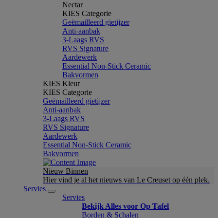
Nectar
KIES Categorie
Geëmailleerd gietijzer
Anti-aanbak
3-Laags RVS
RVS Signature
Aardewerk
Essential Non-Stick Ceramic
Bakvormen
KIES Kleur
KIES Categorie
Geëmailleerd gietijzer
Anti-aanbak
3-Laags RVS
RVS Signature
Aardewerk
Essential Non-Stick Ceramic
Bakvormen
Nieuw Binnen
Hier vind je al het nieuws van Le Creuset op één plek.
Servies
Servies
Bekijk Alles voor Op Tafel
Borden & Schalen