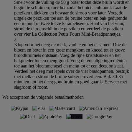
Smelt voor de vulling de 50 g boter totdat deze bruin wordt en
begint te schuimen; roer het zodat het niet aanbrandt. Laat de
perziken uitlekken en bewaar de siroop voor later. Voeg de
uitgelekte perziken toe aan de bruine boter en bak gedurende
een minuut of twee tot ze karameliseren. Haal van het vuur,
strooi de citroenschil in de perziken en verdeel de perziken
over vier La Collection Petits Fours Mini-Braadpannetjes.
3
Klop voor het deeg de melk, vanille en het ei samen. Doe de
bloem en boter in een grote mengkom en kneed tot er grove
broodkruimels ontstaan. Voeg de fijne kristalsuiker en het
bakpoeder toe en meng goed. Voeg de vochtige ingrediënten
toe aan het bloemmengsel en meng tot er een deeg ontstaat.
Verdeel het deeg met lepels over de vier braadpannen, bestrijk
met melk en strooi de bruine suiker eroverheen. Bak 30-35
minuten, tot het deeg goudbruin en goed gaar is. Serveer met
slagroom of room.
We accepteren de volgende betaalmethoden