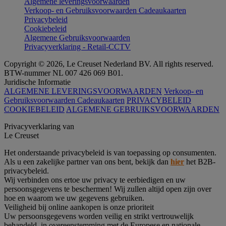
Algemene leveringsvoorwaarden
Verkoop- en Gebruiksvoorwaarden Cadeaukaarten
Privacybeleid
Cookiebeleid
Algemene Gebruiksvoorwaarden
Privacyverklaring - Retail-CCTV
Copyright © 2026, Le Creuset Nederland BV. All rights reserved.
BTW-nummer NL 007 426 069 B01.
Juridische Informatie
ALGEMENE LEVERINGSVOORWAARDEN
Verkoop- en
Gebruiksvoorwaarden Cadeaukaarten
PRIVACYBELEID
COOKIEBELEID
ALGEMENE GEBRUIKSVOORWAARDEN
Privacyverklaring van
Le Creuset
Het onderstaande privacybeleid is van toepassing op consumenten.
Als u een zakelijke partner van ons bent, bekijk dan
hier
het B2B-
privacybeleid.
Wij verbinden ons ertoe uw privacy te eerbiedigen en uw
persoonsgegevens te beschermen! Wij zullen altijd open zijn over
hoe en waarom we uw gegevens gebruiken.
Veiligheid bij online aankopen is onze prioriteit
Uw persoonsgegevens worden veilig en strikt vertrouwelijk
behandeld, in overeenstemming met de Europese en nationale