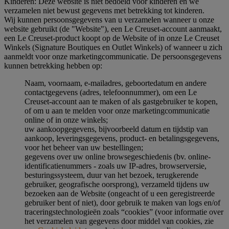
Kinderen: Deze website is niet bedoeld voor kinderen en we
verzamelen niet bewust gegevens met betrekking tot kinderen.
Wij kunnen persoonsgegevens van u verzamelen wanneer u onze
website gebruikt (de "Website"), een Le Creuset-account aanmaakt,
een Le Creuset-product koopt op de Website of in onze Le Creuset
Winkels (Signature Boutiques en Outlet Winkels) of wanneer u zich
aanmeldt voor onze marketingcommunicatie. De persoonsgegevens
kunnen betrekking hebben op:
Naam, voornaam, e-mailadres, geboortedatum en andere
contactgegevens (adres, telefoonnummer), om een Le
Creuset-account aan te maken of als gastgebruiker te kopen,
of om u aan te melden voor onze marketingcommunicatie
online of in onze winkels;
uw aankoopgegevens, bijvoorbeeld datum en tijdstip van
aankoop, leveringsgegevens, product- en betalingsgegevens,
voor het beheer van uw bestellingen;
gegevens over uw online browsegeschiedenis (bv. online-
identificatienummers - zoals uw IP-adres, browserversie,
besturingssysteem, duur van het bezoek, terugkerende
gebruiker, geografische oorsprong), verzameld tijdens uw
bezoeken aan de Website (ongeacht of u een geregistreerde
gebruiker bent of niet), door gebruik te maken van logs en/of
traceringstechnologieën zoals “cookies” (voor informatie over
het verzamelen van gegevens door middel van cookies, zie