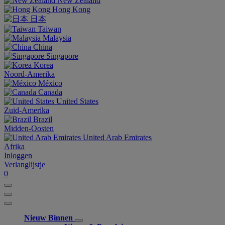
New Zealand
Hong Kong
日本
Taiwan
Malaysia
China
Singapore
Korea
Noord-Amerika
México
Canada
United States
Zuid-Amerika
Brazil
Midden-Oosten
United Arab Emirates
Afrika
Inloggen
Verlanglijstje
0
Nieuw Binnen