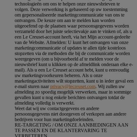
technologieën om ons te helpen onze nieuwsbrieven te
volgen. Deze verwerking is gebaseerd op uw toestemming
om gepersonaliseerde marketingcommunicatie van ons te
ontvangen. De keuze om aan te melden kan worden
uitgeoefend op de plaatsen waar persoonsgegevens worden
verzameld door het juiste selectievakje aan te vinken of, als u
een Le Creuset-account heeft, via het Mijn account-gedeelte
van de Website.
Afmelden
: U kunt het ontvangen van onze
marketingcommunicatie of updates te allen tijde kosteloos
stopzetten via de methoden die bij de communicatie worden
weergegeven (om u bijvoorbeeld af te melden voor de
nieuwsbrief kunt u klikken op de afmeldlink onderaan elke e-
mail). Als u een Le Creuset account hebt, kunt u eenvoudig
uw marketingvoorkeuren beheren. Als u onze
marketingactiviteiten wilt stopzetten, kunt u in ieder geval een
e-mail sturen naar
privacy@lecreuset.com
. Wij zullen uw
afmelding zo spoedig mogelijk verwerken, maar in sommige
gevallen kunt u nog enkele berichten ontvangen totdat de
afmelding volledig is verwerkt.
Weet dat wij uw contactgegevens en andere
persoonsgegevens niet doorgeven of verkopen aan andere
bedrijven voor hun marketingdoeleinden.
RE-TARGETING / OM ONZE AANBIEDINGEN AAN
TE PASSEN EN DE KLANTERVARING TE
VERBETEREN