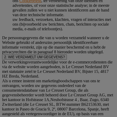
ons
Cookiebeleid
, ter verbetering van onze diensten en
advertenties, of voor onze statistische analyse; in de meeste
gevallen zullen we u niet kunnen identificeren aan de hand
van deze technische informatie.
uw feedback, verzoeken, klachten, vragen of interacties met
ons (bijvoorbeeld uw berichten, chats, berichten op sociale
media, e-mails of telefoontjes).
De persoonsgegevens die van u worden verzameld wanneer u de
Website gebruikt of anderszins persoonlijk identificeerbare
informatie verstrekt, zijn op die manier beschermd en u hebt de
privacyrechten die in paragraaf 8 hieronder worden uitgelegd.
2. WIE VERZAMELT UW GEGEVENS?
De verwerkingsverantwoordelijke voor de e-commercediensten die
via de website worden aangeboden, is Le Creuset Nederland BV
met statutaire zetel te Le Creuset Nederland BV, Bijster 15, 4817
HZ Breda, Nederland.
Als u ermee instemt om marketingboodschappen van ons te
ontvangen, worden uw gegevens onderdeel van de
consumentendatabase van Le Creuset Group, die als
gegevensbeheerder wordt beheerd door Le Creuset Group AG, met
het kantoor in Hofstrasse 1A,Neuhofstrasse 4 , Baar, Zugo, 6340
Zwitserland (die Le Creuset SL, BTW-nummer B62153630, met
kantoor in Paseo de Gracia 9, 2º, 08007 Barcelona, Spanje, heeft
aangesteld als vertegenwoordiger in de EU), op basis van een