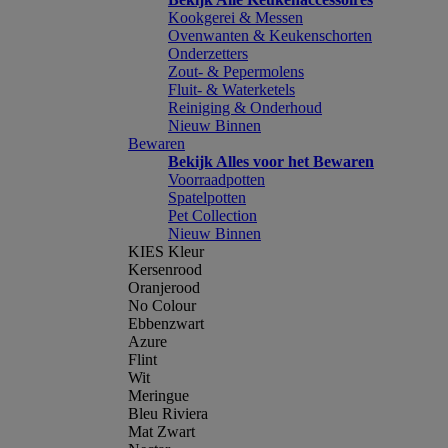
Kookgerei & Messen
Ovenwanten & Keukenschorten
Onderzetters
Zout- & Pepermolens
Fluit- & Waterketels
Reiniging & Onderhoud
Nieuw Binnen
Bewaren
Bekijk Alles voor het Bewaren
Voorraadpotten
Spatelpotten
Pet Collection
Nieuw Binnen
KIES Kleur
Kersenrood
Oranjerood
No Colour
Ebbenzwart
Azure
Flint
Wit
Meringue
Bleu Riviera
Mat Zwart