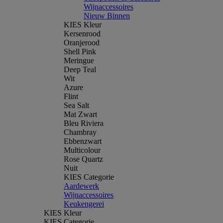
Wijnaccessoires
Nieuw Binnen
KIES Kleur
Kersenrood
Oranjerood
Shell Pink
Meringue
Deep Teal
Wit
Azure
Flint
Sea Salt
Mat Zwart
Bleu Riviera
Chambray
Ebbenzwart
Multicolour
Rose Quartz
Nuit
KIES Categorie
Aardewerk
Wijnaccessoires
Keukengerei
KIES Kleur
KIES Categorie