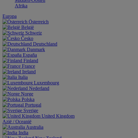
Midden-Oosten
Afrika
Europa
Österreich
België
Schweiz
Česko
Deutschland
Danmark
España
Finland
France
Ireland
Italia
Luxembourg
Nederland
Norge
Polska
Portugal
Sverige
United Kingdom
Aziё / Oceaniё
Australia
India