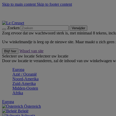
Skip to main content
Skip to footer content
Zomerse buitenmomenten met de BBQ Outdoor Collectie & Thy
De essentials van Le Creuset -
Ontdek Nu
Nieuwsbrieven: Registreer en bespaar 10%! -
Schrijf je nu in
Zoeken
Verwijder
Zorg ervoor dat uw wachtwoord sterk is, met minimaal 8 tekens, inclus
Uw winkelmandje is leeg op de nieuwe site. Maar maakt u zich geen
Wissel van site
Blijf hier
Selecteer uw locatie
Selecteer uw locatie
Door uw locatie te veranderen, zal de inhoud van uw winkelwagen wo
Europa
Aziё / Oceaniё
Noord-Amerika
Zuid-Amerika
Midden-Oosten
Afrika
Europa
Österreich
België
Schweiz