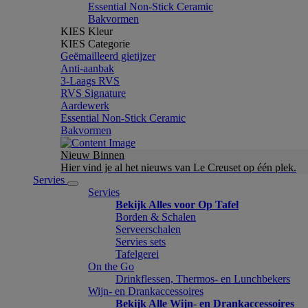
Essential Non-Stick Ceramic
Bakvormen
KIES Kleur
KIES Categorie
Geëmailleerd gietijzer
Anti-aanbak
3-Laags RVS
RVS Signature
Aardewerk
Essential Non-Stick Ceramic
Bakvormen
Nieuw Binnen
Hier vind je al het nieuws van Le Creuset op één plek.
Servies
Servies
Bekijk Alles voor Op Tafel
Borden & Schalen
Serveerschalen
Servies sets
Tafelgerei
On the Go
Drinkflessen, Thermos- en Lunchbekers
Wijn- en Drankaccessoires
Bekijk Alle Wijn- en Drankaccessoires