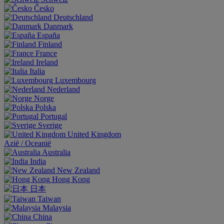
Česko
Deutschland
Danmark
España
Finland
France
Ireland
Italia
Luxembourg
Nederland
Norge
Polska
Portugal
Sverige
United Kingdom
Aziё / Oceaniё
Australia
India
New Zealand
Hong Kong
日本
Taiwan
Malaysia
China