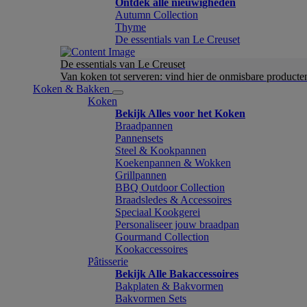
Ontdek alle nieuwigheden
Autumn Collection
Thyme
De essentials van Le Creuset
De essentials van Le Creuset
Van koken tot serveren: vind hier de onmisbare product
Koken & Bakken
Koken
Bekijk Alles voor het Koken
Braadpannen
Pannensets
Steel & Kookpannen
Koekenpannen & Wokken
Grillpannen
BBQ Outdoor Collection
Braadsledes & Accessoires
Speciaal Kookgerei
Personaliseer jouw braadpan
Gourmand Collection
Kookaccessoires
Pâtisserie
Bekijk Alle Bakaccessoires
Bakplaten & Bakvormen
Bakvormen Sets