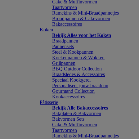
Cake & Muffinvormen
Taartvormen
Ramekins & Mini-Braadpannetjes
Broodpannen & Cakevormen
Bakaccessoires
Koken
Bekijk Alles voor het Koken
Braadpannen
Pannensets
Steel & Kookpannen
Koekenpannen & Wokken
Grillpannen
BBQ Outdoor Collection
Braadsledes & Accessoires
Speciaal Kookgerei
Personaliseer jouw braadpan
Gourmand Collection
Kookaccessoires
Pâtisserie
Bekijk Alle Bakaccessoires
Bakplaten & Bakvormen
Bakvormen Sets
Cake & Muffinvormen
Taartvormen
Ramekins & Mini-Braadpannetjes