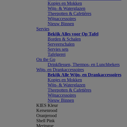
Kopjes en Mokken
Wijn- & Waterglazen
Theepotten & Cafetières
Wijnaccessoires
Nieuw Binnen
Servies
Bekijk Alles voor Op Tafel
Borden & Schalen
Serveerschalen
Servies sets
Tafelgerei
On the Go
Drinkflessen, Thermos- en Lunchbekers
Wijn- en Drankaccessoires
Bekijk Alle Wijn- en Drankaccessoires
Kopjes en Mokken
Wijn- & Waterglazen
Theepotten & Cafetières
Wijnaccessoires
Nieuw Binnen
KIES Kleur
Kersenrood
Oranjerood
Shell Pink
Meringue