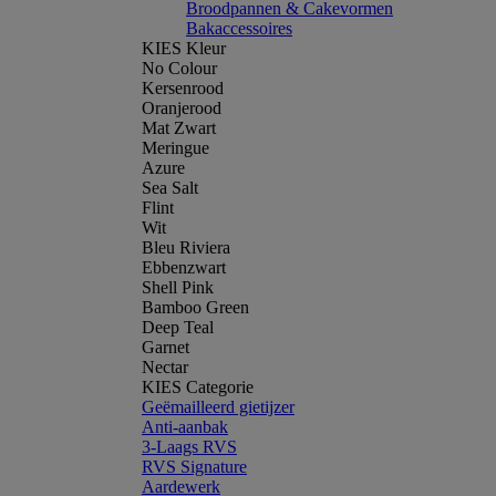
Broodpannen & Cakevormen
Bakaccessoires
KIES Kleur
No Colour
Kersenrood
Oranjerood
Mat Zwart
Meringue
Azure
Sea Salt
Flint
Wit
Bleu Riviera
Ebbenzwart
Shell Pink
Bamboo Green
Deep Teal
Garnet
Nectar
KIES Categorie
Geëmailleerd gietijzer
Anti-aanbak
3-Laags RVS
RVS Signature
Aardewerk