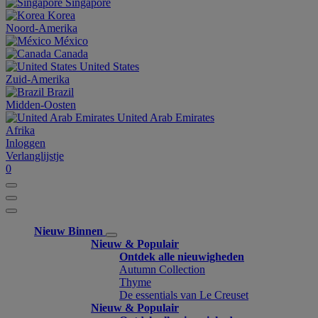
Singapore
Korea
Noord-Amerika
México
Canada
United States
Zuid-Amerika
Brazil
Midden-Oosten
United Arab Emirates
Afrika
Inloggen
Verlanglijstje
0
Nieuw Binnen
Nieuw & Populair
Ontdek alle nieuwigheden
Autumn Collection
Thyme
De essentials van Le Creuset
Nieuw & Populair