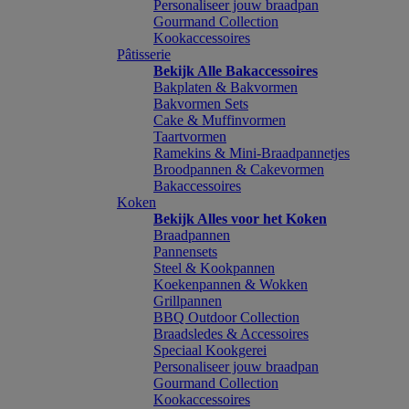
Personaliseer jouw braadpan
Gourmand Collection
Kookaccessoires
Pâtisserie
Bekijk Alle Bakaccessoires
Bakplaten & Bakvormen
Bakvormen Sets
Cake & Muffinvormen
Taartvormen
Ramekins & Mini-Braadpannetjes
Broodpannen & Cakevormen
Bakaccessoires
Koken
Bekijk Alles voor het Koken
Braadpannen
Pannensets
Steel & Kookpannen
Koekenpannen & Wokken
Grillpannen
BBQ Outdoor Collection
Braadsledes & Accessoires
Speciaal Kookgerei
Personaliseer jouw braadpan
Gourmand Collection
Kookaccessoires