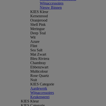
Wijnaccessoires
Nieuw Binnen
KIES Kleur
Kersenrood
Oranjerood
Shell Pink
Meringue
Deep Teal
Wit
Azure
Flint
Sea Salt
Mat Zwart
Bleu Riviera
Chambray
Ebbenzwart
Multicolour
Rose Quartz
Nuit
KIES Categorie
Aardewerk
Wijnaccessoires
Keukengerei
KIES Kleur
KIES Categorie