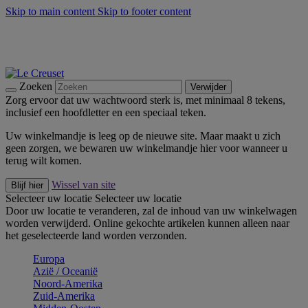
Skip to main content
Skip to footer content
Zomerse buitenmomenten met de BBQ Outdoor Collectie &
Thyme -
Shop Nu
De essentials van Le Creuset -
Ontdek Nu
Nieuwsbrieven: Registreer en bespaar 10%! -
Schrijf je nu in
Zoeken
Verwijder
Zorg ervoor dat uw wachtwoord sterk is, met minimaal 8 tekens,
inclusief een hoofdletter en een speciaal teken.
Uw winkelmandje is leeg op de nieuwe site. Maar maakt u zich
geen zorgen, we bewaren uw winkelmandje hier voor wanneer u
terug wilt komen.
Wissel van site
Blijf hier
Selecteer uw locatie
Selecteer uw locatie
Door uw locatie te veranderen, zal de inhoud van uw winkelwagen
worden verwijderd. Online gekochte artikelen kunnen alleen naar
het geselecteerde land worden verzonden.
Europa
Aziё / Oceaniё
Noord-Amerika
Zuid-Amerika