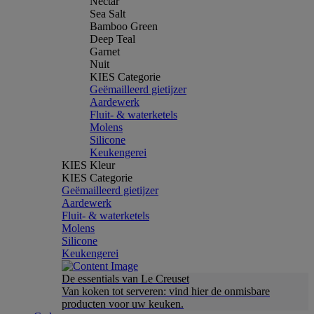
Nectar
Sea Salt
Bamboo Green
Deep Teal
Garnet
Nuit
KIES Categorie
Geëmailleerd gietijzer
Aardewerk
Fluit- & waterketels
Molens
Silicone
Keukengerei
KIES Kleur
KIES Categorie
Geëmailleerd gietijzer
Aardewerk
Fluit- & waterketels
Molens
Silicone
Keukengerei
De essentials van Le Creuset
Van koken tot serveren: vind hier de onmisbare
producten voor uw keuken.