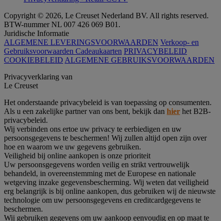
Copyright © 2026, Le Creuset Nederland BV. All rights reserved.
BTW-nummer NL 007 426 069 B01.
Juridische Informatie
ALGEMENE LEVERINGSVOORWAARDEN
Verkoop- en
Gebruiksvoorwaarden Cadeaukaarten
PRIVACYBELEID
COOKIEBELEID
ALGEMENE GEBRUIKSVOORWAARDEN
Privacyverklaring van
Le Creuset
Het onderstaande privacybeleid is van toepassing op consumenten.
Als u een zakelijke partner van ons bent, bekijk dan
hier
het B2B-
privacybeleid.
Wij verbinden ons ertoe uw privacy te eerbiedigen en uw
persoonsgegevens te beschermen! Wij zullen altijd open zijn over
hoe en waarom we uw gegevens gebruiken.
Veiligheid bij online aankopen is onze prioriteit
Uw persoonsgegevens worden veilig en strikt vertrouwelijk
behandeld, in overeenstemming met de Europese en nationale
wetgeving inzake gegevensbescherming. Wij weten dat veiligheid
erg belangrijk is bij online aankopen, dus gebruiken wij de nieuwste
technologie om uw persoonsgegevens en creditcardgegevens te
beschermen.
Wij gebruiken gegevens om uw aankoop eenvoudig en op maat te