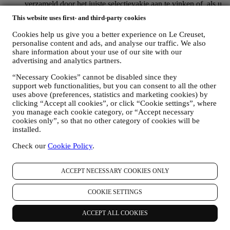
verzameld door het juiste selectievakje aan te vinken of, als u
een Le Creuset-account heeft, via het Mijn account-gedeelte
This website uses first- and third-party cookies
van de Website.
Afmelden
: U kunt het ontvangen van onze
marketingcommunicatie of updates te allen tijde kosteloos
Cookies help us give you a better experience on Le Creuset,
stopzetten via de methoden die bij de communicatie worden
personalise content and ads, and analyse our traffic. We also
weergegeven (om u bijvoorbeeld af te melden voor de
share information about your use of our site with our
nieuwsbrief kunt u klikken op de afmeldlink onderaan elke e-
advertising and analytics partners.
mail). Als u een Le Creuset account hebt, kunt u eenvoudig
“Necessary Cookies” cannot be disabled since they
uw marketingvoorkeuren beheren. Als u onze
support web functionalities, but you can consent to all the other
marketingactiviteiten wilt stopzetten, kunt u in ieder geval een
uses above (preferences, statistics and marketing cookies) by
e-mail sturen naar
privacy@lecreuset.com
. Wij zullen uw
clicking “Accept all cookies”, or click “Cookie settings”, where
afmelding zo spoedig mogelijk verwerken, maar in sommige
you manage each cookie category, or “Accept necessary
gevallen kunt u nog enkele berichten ontvangen totdat de
cookies only”, so that no other category of cookies will be
afmelding volledig is verwerkt.
installed.
Weet dat wij uw contactgegevens en andere
persoonsgegevens niet doorgeven of verkopen aan andere
Check our
Cookie Policy
.
bedrijven voor hun marketingdoeleinden.
RE-TARGETING / OM ONZE AANBIEDINGEN AAN
TE PASSEN EN DE KLANTERVARING TE
ACCEPT NECESSARY COOKIES ONLY
VERBETEREN
Wij willen uw gegevens gebruiken om onze diensten en
COOKIE SETTINGS
aanbiedingen af te stemmen op uw behoeften en voorkeuren
om u een gepersonaliseerde Le Creuset-klantervaring te
ACCEPT ALL COOKIES
bieden. Wij doen dit door uw gewoontes of interesses te
analyseren, bijvoorbeeld met betrekking tot de meest bekeken