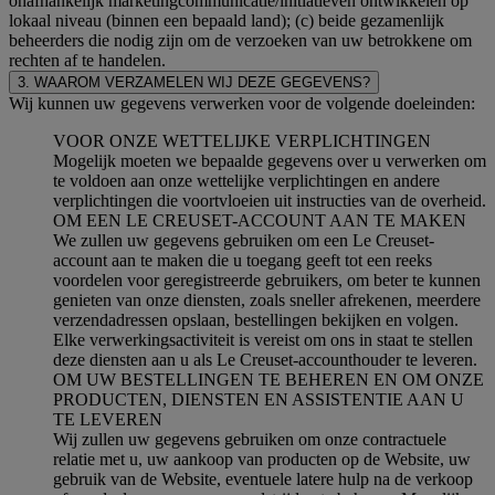
onafhankelijk marketingcommunicatie/initiatieven ontwikkelen op
lokaal niveau (binnen een bepaald land); (c) beide gezamenlijk
beheerders die nodig zijn om de verzoeken van uw betrokkene om
rechten af te handelen.
3. WAAROM VERZAMELEN WIJ DEZE GEGEVENS?
Wij kunnen uw gegevens verwerken voor de volgende doeleinden:
VOOR ONZE WETTELIJKE VERPLICHTINGEN
Mogelijk moeten we bepaalde gegevens over u verwerken om
te voldoen aan onze wettelijke verplichtingen en andere
verplichtingen die voortvloeien uit instructies van de overheid.
OM EEN LE CREUSET-ACCOUNT AAN TE MAKEN
We zullen uw gegevens gebruiken om een Le Creuset-
account aan te maken die u toegang geeft tot een reeks
voordelen voor geregistreerde gebruikers, om beter te kunnen
genieten van onze diensten, zoals sneller afrekenen, meerdere
verzendadressen opslaan, bestellingen bekijken en volgen.
Elke verwerkingsactiviteit is vereist om ons in staat te stellen
deze diensten aan u als Le Creuset-accounthouder te leveren.
OM UW BESTELLINGEN TE BEHEREN EN OM ONZE
PRODUCTEN, DIENSTEN EN ASSISTENTIE AAN U
TE LEVEREN
Wij zullen uw gegevens gebruiken om onze contractuele
relatie met u, uw aankoop van producten op de Website, uw
gebruik van de Website, eventuele latere hulp na de verkoop