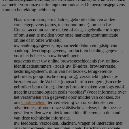
aanmeldt voor onze marketingcommunicatie. De persoonsgegevens
kunnen betrekking hebben op:
Naam, voornaam, e-mailadres, geboortedatum en andere
contactgegevens (adres, telefoonnummer), om een Le
Creuset-account aan te maken of als gastgebruiker te kopen,
of om u aan te melden voor onze marketingcommunicatie
online of in onze winkels;
uw aankoopgegevens, bijvoorbeeld datum en tijdstip van
aankoop, leveringsgegevens, product- en betalingsgegevens,
voor het beheer van uw bestellingen;
gegevens over uw online browsegeschiedenis (bv. online-
identificatienummers - zoals uw IP-adres, browserversie,
besturingssysteem, duur van het bezoek, terugkerende
gebruiker, geografische oorsprong), verzameld tijdens uw
bezoeken aan de Website (ongeacht of u een geregistreerde
gebruiker bent of niet), door gebruik te maken van logs en/of
traceringstechnologieën zoals “cookies” (voor informatie over
het verzamelen van gegevens door middel van cookies, zie
ons
Cookiebeleid
, ter verbetering van onze diensten en
advertenties, of voor onze statistische analyse; in de meeste
gevallen zullen we u niet kunnen identificeren aan de hand
van deze technische informatie.
uw feedback, verzoeken, klachten, vragen of interacties met
ons (bijvoorbeeld uw berichten, chats, berichten op sociale