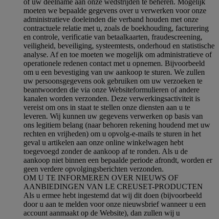
of uw deelname aan onze wedstrijden te beheren. Mogelijk
moeten we bepaalde gegevens over u verwerken voor onze
administratieve doeleinden die verband houden met onze
contractuele relatie met u, zoals de boekhouding, facturering
en controle, verificatie van betaalkaarten, fraudescreening,
veiligheid, beveiliging, systeemtests, onderhoud en statistische
analyse. Af en toe moeten we mogelijk om administratieve of
operationele redenen contact met u opnemen. Bijvoorbeeld
om u een bevestiging van uw aankoop te sturen. We zullen
uw persoonsgegevens ook gebruiken om uw verzoeken te
beantwoorden die via onze Websiteformulieren of andere
kanalen worden verzonden. Deze verwerkingsactiviteit is
vereist om ons in staat te stellen onze diensten aan u te
leveren. Wij kunnen uw gegevens verwerken op basis van
ons legitiem belang (naar behoren rekening houdend met uw
rechten en vrijheden) om u opvolg-e-mails te sturen in het
geval u artikelen aan onze online winkelwagen hebt
toegevoegd zonder de aankoop af te ronden. Als u de
aankoop niet binnen een bepaalde periode afrondt, worden er
geen verdere opvolgingsberichten verzonden.
OM U TE INFORMEREN OVER NIEUWS OF
AANBIEDINGEN VAN LE CREUSET-PRODUCTEN
Als u ermee hebt ingestemd dat wij dit doen (bijvoorbeeld
door u aan te melden voor onze nieuwsbrief wanneer u een
account aanmaakt op de Website), dan zullen wij u