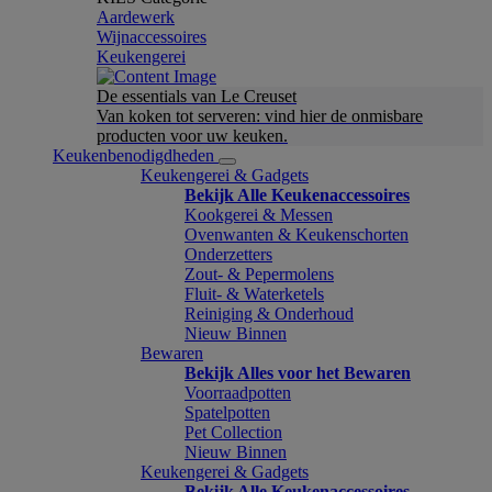
Aardewerk
Wijnaccessoires
Keukengerei
De essentials van Le Creuset
Van koken tot serveren: vind hier de onmisbare
producten voor uw keuken.
Keukenbenodigdheden
Keukengerei & Gadgets
Bekijk Alle Keukenaccessoires
Kookgerei & Messen
Ovenwanten & Keukenschorten
Onderzetters
Zout- & Pepermolens
Fluit- & Waterketels
Reiniging & Onderhoud
Nieuw Binnen
Bewaren
Bekijk Alles voor het Bewaren
Voorraadpotten
Spatelpotten
Pet Collection
Nieuw Binnen
Keukengerei & Gadgets
Bekijk Alle Keukenaccessoires