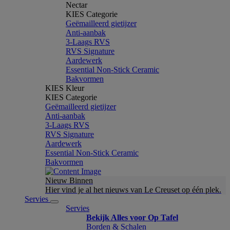
Nectar
KIES Categorie
Geëmailleerd gietijzer
Anti-aanbak
3-Laags RVS
RVS Signature
Aardewerk
Essential Non-Stick Ceramic
Bakvormen
KIES Kleur
KIES Categorie
Geëmailleerd gietijzer
Anti-aanbak
3-Laags RVS
RVS Signature
Aardewerk
Essential Non-Stick Ceramic
Bakvormen
Nieuw Binnen
Hier vind je al het nieuws van Le Creuset op één plek.
Servies
Servies
Bekijk Alles voor Op Tafel
Borden & Schalen