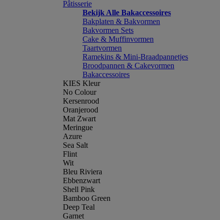
Pâtisserie
Bekijk Alle Bakaccessoires
Bakplaten & Bakvormen
Bakvormen Sets
Cake & Muffinvormen
Taartvormen
Ramekins & Mini-Braadpannetjes
Broodpannen & Cakevormen
Bakaccessoires
KIES Kleur
No Colour
Kersenrood
Oranjerood
Mat Zwart
Meringue
Azure
Sea Salt
Flint
Wit
Bleu Riviera
Ebbenzwart
Shell Pink
Bamboo Green
Deep Teal
Garnet