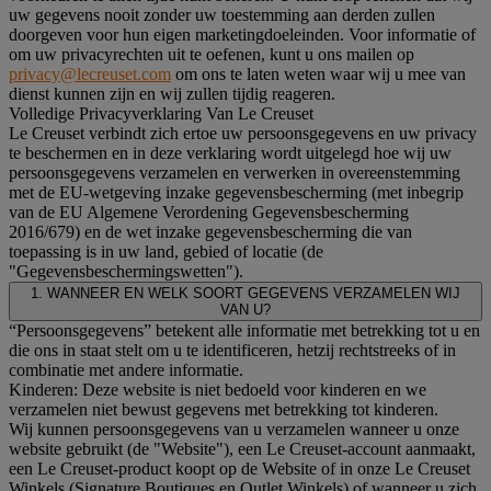
uw gegevens nooit zonder uw toestemming aan derden zullen
doorgeven voor hun eigen marketingdoeleinden. Voor informatie of
om uw privacyrechten uit te oefenen, kunt u ons mailen op
privacy@lecreuset.com
om ons te laten weten waar wij u mee van
dienst kunnen zijn en wij zullen tijdig reageren.
Volledige Privacyverklaring Van Le Creuset
Le Creuset verbindt zich ertoe uw persoonsgegevens en uw privacy
te beschermen en in deze verklaring wordt uitgelegd hoe wij uw
persoonsgegevens verzamelen en verwerken in overeenstemming
met de EU-wetgeving inzake gegevensbescherming (met inbegrip
van de EU Algemene Verordening Gegevensbescherming
2016/679) en de wet inzake gegevensbescherming die van
toepassing is in uw land, gebied of locatie (de
"Gegevensbeschermingswetten").
1. WANNEER EN WELK SOORT GEGEVENS VERZAMELEN WIJ
VAN U?
“Persoonsgegevens” betekent alle informatie met betrekking tot u en
die ons in staat stelt om u te identificeren, hetzij rechtstreeks of in
combinatie met andere informatie.
Kinderen: Deze website is niet bedoeld voor kinderen en we
verzamelen niet bewust gegevens met betrekking tot kinderen.
Wij kunnen persoonsgegevens van u verzamelen wanneer u onze
website gebruikt (de "Website"), een Le Creuset-account aanmaakt,
een Le Creuset-product koopt op de Website of in onze Le Creuset
Winkels (Signature Boutiques en Outlet Winkels) of wanneer u zich