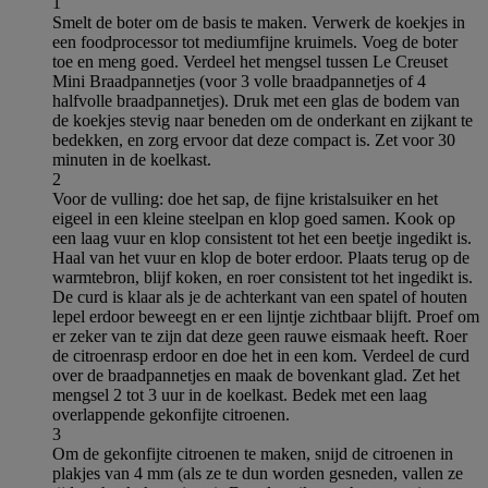
1
Smelt de boter om de basis te maken. Verwerk de koekjes in
een foodprocessor tot mediumfijne kruimels. Voeg de boter
toe en meng goed. Verdeel het mengsel tussen Le Creuset
Mini Braadpannetjes (voor 3 volle braadpannetjes of 4
halfvolle braadpannetjes). Druk met een glas de bodem van
de koekjes stevig naar beneden om de onderkant en zijkant te
bedekken, en zorg ervoor dat deze compact is. Zet voor 30
minuten in de koelkast.
2
Voor de vulling: doe het sap, de fijne kristalsuiker en het
eigeel in een kleine steelpan en klop goed samen. Kook op
een laag vuur en klop consistent tot het een beetje ingedikt is.
Haal van het vuur en klop de boter erdoor. Plaats terug op de
warmtebron, blijf koken, en roer consistent tot het ingedikt is.
De curd is klaar als je de achterkant van een spatel of houten
lepel erdoor beweegt en er een lijntje zichtbaar blijft. Proef om
er zeker van te zijn dat deze geen rauwe eismaak heeft. Roer
de citroenrasp erdoor en doe het in een kom. Verdeel de curd
over de braadpannetjes en maak de bovenkant glad. Zet het
mengsel 2 tot 3 uur in de koelkast. Bedek met een laag
overlappende gekonfijte citroenen.
3
Om de gekonfijte citroenen te maken, snijd de citroenen in
plakjes van 4 mm (als ze te dun worden gesneden, vallen ze