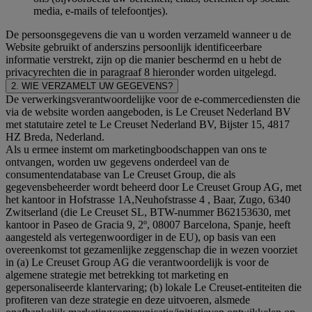
media, e-mails of telefoontjes).
De persoonsgegevens die van u worden verzameld wanneer u de
Website gebruikt of anderszins persoonlijk identificeerbare
informatie verstrekt, zijn op die manier beschermd en u hebt de
privacyrechten die in paragraaf 8 hieronder worden uitgelegd.
2. WIE VERZAMELT UW GEGEVENS?
De verwerkingsverantwoordelijke voor de e-commercediensten die
via de website worden aangeboden, is Le Creuset Nederland BV
met statutaire zetel te Le Creuset Nederland BV, Bijster 15, 4817
HZ Breda, Nederland.
Als u ermee instemt om marketingboodschappen van ons te
ontvangen, worden uw gegevens onderdeel van de
consumentendatabase van Le Creuset Group, die als
gegevensbeheerder wordt beheerd door Le Creuset Group AG, met
het kantoor in Hofstrasse 1A,Neuhofstrasse 4 , Baar, Zugo, 6340
Zwitserland (die Le Creuset SL, BTW-nummer B62153630, met
kantoor in Paseo de Gracia 9, 2º, 08007 Barcelona, Spanje, heeft
aangesteld als vertegenwoordiger in de EU), op basis van een
overeenkomst tot gezamenlijke zeggenschap die in wezen voorziet
in (a) Le Creuset Group AG die verantwoordelijk is voor de
algemene strategie met betrekking tot marketing en
gepersonaliseerde klantervaring; (b) lokale Le Creuset-entiteiten die
profiteren van deze strategie en deze uitvoeren, alsmede