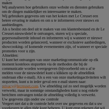
maken
Wij analyseren hoe gebruikers onze website en diensten gebruiken
om de dingen makkelijker en interessanter te maken.
Wij gebruiken gegevens om van het koken met Le Creuset een
betere ervaring te maken en om u te informeren over nieuws en
aanbiedingen.
Als u beslist om deel uit te maken van ons klantenbestand en de Le
Creuset-nieuwsbrief te ontvangen, sturen wij u speciale,
gepersonaliseerde inhoud en informeren wij u wanneer er nieuwe
producten worden gelanceerd, wanneer er exclusieve aanbiedingen,
showcooking- of komende evenementen zijn, of wanneer er speciale
promoties voor u zijn.
Afmelden:
U kunt het ontvangen van onze marketingcommunicatie op elk
moment kosteloos stopzetten via de methoden die bij de
communicatie worden weergegeven (bijvoorbeeld om u af te
melden voor de nieuwsbrief kunt u klikken op de afmeldlink
onderaan elke e-mail). Als u een van onze marketingactiviteiten wilt
stopzetten, kunt u in ieder geval een e-mail sturen naar:
privacy@lecreuset.com
. Uw afmelding zal zo snel mogelijk worden
verwerkt, maar in sommige omstandigheden kunt u nog enkele
berichten ontvangen totdat de afmelding volledig is verwerkt.
Uw gegevens zijn onder uw controle
Vergeet niet dat u de controle hebt over uw gegevens en dat u uw
voorkeuren te allen tijde kunt beheren. U kunt erop rekenen dat wij