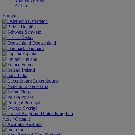
Midden-Oosten
Afrika
Europa
Österreich
België
Schweiz
Česko
Deutschland
Danmark
España
Finland
France
Ireland
Italia
Luxembourg
Nederland
Norge
Polska
Portugal
Sverige
United Kingdom
Aziё / Oceaniё
Australia
India