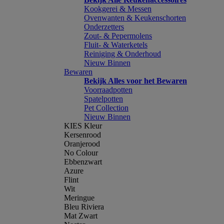
Kookgerei & Messen
Ovenwanten & Keukenschorten
Onderzetters
Zout- & Pepermolens
Fluit- & Waterketels
Reiniging & Onderhoud
Nieuw Binnen
Bewaren
Bekijk Alles voor het Bewaren
Voorraadpotten
Spatelpotten
Pet Collection
Nieuw Binnen
KIES Kleur
Kersenrood
Oranjerood
No Colour
Ebbenzwart
Azure
Flint
Wit
Meringue
Bleu Riviera
Mat Zwart