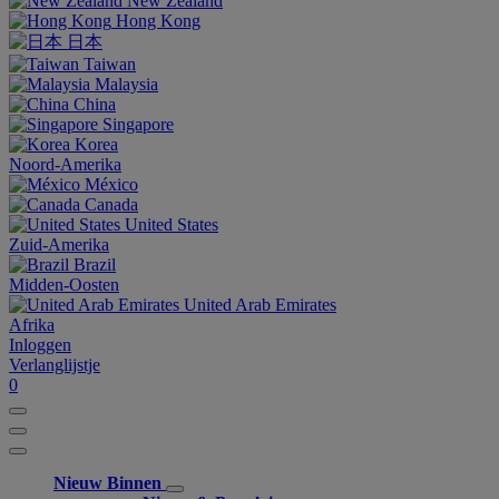
New Zealand
Hong Kong
日本
Taiwan
Malaysia
China
Singapore
Korea
Noord-Amerika
México
Canada
United States
Zuid-Amerika
Brazil
Midden-Oosten
United Arab Emirates
Afrika
Inloggen
Verlanglijstje
0
Nieuw Binnen