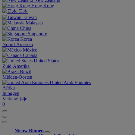
New Zealand
Hong Kong
日本
Taiwan
Malaysia
China
Singapore
Korea
Noord-Amerika
México
Canada
United States
Zuid-Amerika
Brazil
Midden-Oosten
United Arab Emirates
Afrika
Inloggen
Verlanglijstje
0
Nieuw Binnen