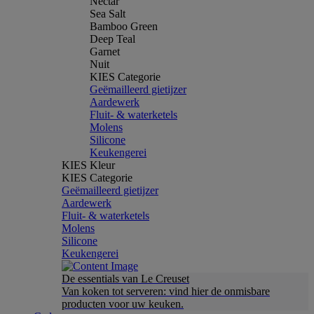
Nectar
Sea Salt
Bamboo Green
Deep Teal
Garnet
Nuit
KIES Categorie
Geëmailleerd gietijzer
Aardewerk
Fluit- & waterketels
Molens
Silicone
Keukengerei
KIES Kleur
KIES Categorie
Geëmailleerd gietijzer
Aardewerk
Fluit- & waterketels
Molens
Silicone
Keukengerei
De essentials van Le Creuset
Van koken tot serveren: vind hier de onmisbare
producten voor uw keuken.