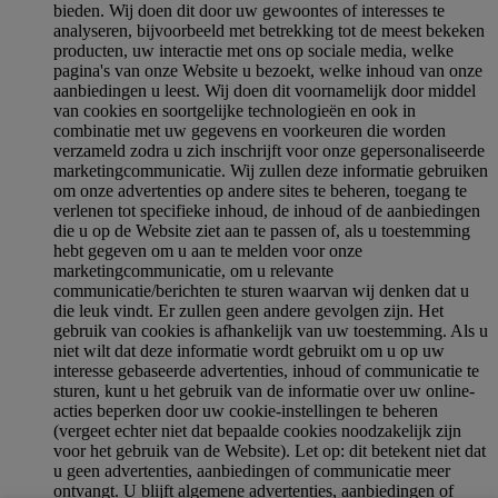
bieden. Wij doen dit door uw gewoontes of interesses te
analyseren, bijvoorbeeld met betrekking tot de meest bekeken
producten, uw interactie met ons op sociale media, welke
pagina's van onze Website u bezoekt, welke inhoud van onze
aanbiedingen u leest. Wij doen dit voornamelijk door middel
van cookies en soortgelijke technologieën en ook in
combinatie met uw gegevens en voorkeuren die worden
verzameld zodra u zich inschrijft voor onze gepersonaliseerde
marketingcommunicatie. Wij zullen deze informatie gebruiken
om onze advertenties op andere sites te beheren, toegang te
verlenen tot specifieke inhoud, de inhoud of de aanbiedingen
die u op de Website ziet aan te passen of, als u toestemming
hebt gegeven om u aan te melden voor onze
marketingcommunicatie, om u relevante
communicatie/berichten te sturen waarvan wij denken dat u
die leuk vindt. Er zullen geen andere gevolgen zijn. Het
gebruik van cookies is afhankelijk van uw toestemming. Als u
niet wilt dat deze informatie wordt gebruikt om u op uw
interesse gebaseerde advertenties, inhoud of communicatie te
sturen, kunt u het gebruik van de informatie over uw online-
acties beperken door uw cookie-instellingen te beheren
(vergeet echter niet dat bepaalde cookies noodzakelijk zijn
voor het gebruik van de Website). Let op: dit betekent niet dat
u geen advertenties, aanbiedingen of communicatie meer
ontvangt. U blijft algemene advertenties, aanbiedingen of