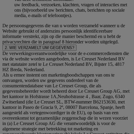
uw feedback, verzoeken, klachten, vragen of interacties met
ons (bijvoorbeeld uw berichten, chats, berichten op sociale
media, e-mails of telefoontjes).
De persoonsgegevens die van u worden verzameld wanneer u de
Website gebruikt of anderszins persoonlijk identificeerbare
informatie verstrekt, zijn op die manier beschermd en u hebt de
privacyrechten die in paragraaf 8 hieronder worden uitgelegd.
2. WIE VERZAMELT UW GEGEVENS?
De verwerkingsverantwoordelijke voor de e-commercediensten die
via de website worden aangeboden, is Le Creuset Nederland BV
met statutaire zetel te Le Creuset Nederland BV, Bijster 15, 4817
HZ Breda, Nederland.
Als u ermee instemt om marketingboodschappen van ons te
ontvangen, worden uw gegevens onderdeel van de
consumentendatabase van Le Creuset Group, die als
gegevensbeheerder wordt beheerd door Le Creuset Group AG, met
het kantoor in Hofstrasse 1A,Neuhofstrasse 4 , Baar, Zugo, 6340
Zwitserland (die Le Creuset SL, BTW-nummer B62153630, met
kantoor in Paseo de Gracia 9, 2º, 08007 Barcelona, Spanje, heeft
aangesteld als vertegenwoordiger in de EU), op basis van een
overeenkomst tot gezamenlijke zeggenschap die in wezen voorziet
in (a) Le Creuset Group AG die verantwoordelijk is voor de
algemene strategie met betrekking tot marketing en