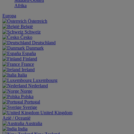
Midden-Oosten
Afrika
Europa
Österreich
België
Schweiz
Česko
Deutschland
Danmark
España
Finland
France
Ireland
Italia
Luxembourg
Nederland
Norge
Polska
Portugal
Sverige
United Kingdom
Aziё / Oceaniё
Australia
India