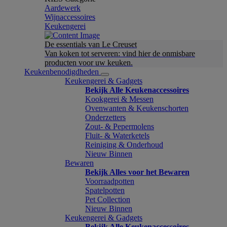
Aardewerk
Wijnaccessoires
Keukengerei
De essentials van Le Creuset
Van koken tot serveren: vind hier de onmisbare
producten voor uw keuken.
Keukenbenodigdheden
Keukengerei & Gadgets
Bekijk Alle Keukenaccessoires
Kookgerei & Messen
Ovenwanten & Keukenschorten
Onderzetters
Zout- & Pepermolens
Fluit- & Waterketels
Reiniging & Onderhoud
Nieuw Binnen
Bewaren
Bekijk Alles voor het Bewaren
Voorraadpotten
Spatelpotten
Pet Collection
Nieuw Binnen
Keukengerei & Gadgets
Bekijk Alle Keukenaccessoires