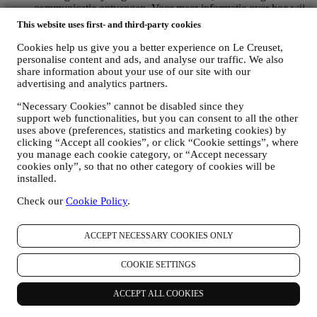
communicatie ontvangen. Voor meer informatie over hoe wij
cookies gebruiken en hoe u ze kunt verwijderen, raadpleegt u
This website uses first- and third-party cookies
ons
Cookiebeleid
,
PRODUCT REVIEW
Cookies help us give you a better experience on Le Creuset,
Als u een van onze producten hebt gekocht, kunnen wij u een
personalise content and ads, and analyse our traffic. We also
e-mail sturen met de vraag om uw producten te beoordelen.
share information about your use of our site with our
advertising and analytics partners.
Wij zijn geïnteresseerd in productbeoordelingen van onze
klanten (als zij dergelijke informatie willen verstrekken) om
“Necessary Cookies” cannot be disabled since they
onze producten en diensten voortdurend te verbeteren. Aan
support web functionalities, but you can consent to all the other
het einde van het aankoopproces kunnen wij u ook uitnodigen
uses above (preferences, statistics and marketing cookies) by
om uw productbeoordeling te schrijven. De beoordeling is
clicking “Accept all cookies”, or click “Cookie settings”, where
niet verplicht, en u bent vrij om deze al dan niet in te dienen.
you manage each cookie category, or “Accept necessary
WHATSAPP FOR BUSINESS
cookies only”, so that no other category of cookies will be
Sommige van onze fysieke winkels gebruiken WhatsApp for
installed.
Business met klanten die daarom vragen, alleen om
ondersteuning te bieden en informatie over onze producten te
Check our
Cookie Policy
.
sturen. Dit kanaal is niet gericht op de verkoop van onze
producten. Er worden geen creditcardgegevens of andere
ACCEPT NECESSARY COOKIES ONLY
gevoelige informatie gevraagd via WhatsApp. U kunt meer te
weten komen over de voorwaarden en garanties van
WhatsApp voor de internationale overdracht van uw
COOKIE SETTINGS
gegevens op https://www.whatsapp.com/legal/privacy-policy-
eea. U kunt uw rechten inzake gegevensbescherming
ACCEPT ALL COOKIES
uitoefenen, waaronder het herroepen/uitschrijven en het
wissen van de gegevens, door contact op te nemen met uw