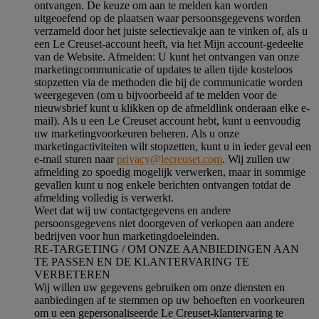
ontvangen. De keuze om aan te melden kan worden
uitgeoefend op de plaatsen waar persoonsgegevens worden
verzameld door het juiste selectievakje aan te vinken of, als u
een Le Creuset-account heeft, via het Mijn account-gedeelte
van de Website.
Afmelden
: U kunt het ontvangen van onze
marketingcommunicatie of updates te allen tijde kosteloos
stopzetten via de methoden die bij de communicatie worden
weergegeven (om u bijvoorbeeld af te melden voor de
nieuwsbrief kunt u klikken op de afmeldlink onderaan elke e-
mail). Als u een Le Creuset account hebt, kunt u eenvoudig
uw marketingvoorkeuren beheren. Als u onze
marketingactiviteiten wilt stopzetten, kunt u in ieder geval een
e-mail sturen naar
privacy@lecreuset.com
. Wij zullen uw
afmelding zo spoedig mogelijk verwerken, maar in sommige
gevallen kunt u nog enkele berichten ontvangen totdat de
afmelding volledig is verwerkt.
Weet dat wij uw contactgegevens en andere
persoonsgegevens niet doorgeven of verkopen aan andere
bedrijven voor hun marketingdoeleinden.
RE-TARGETING / OM ONZE AANBIEDINGEN AAN
TE PASSEN EN DE KLANTERVARING TE
VERBETEREN
Wij willen uw gegevens gebruiken om onze diensten en
aanbiedingen af te stemmen op uw behoeften en voorkeuren
om u een gepersonaliseerde Le Creuset-klantervaring te