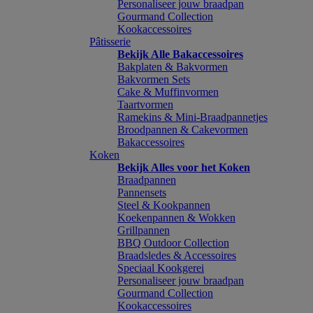
Personaliseer jouw braadpan
Gourmand Collection
Kookaccessoires
Pâtisserie
Bekijk Alle Bakaccessoires
Bakplaten & Bakvormen
Bakvormen Sets
Cake & Muffinvormen
Taartvormen
Ramekins & Mini-Braadpannetjes
Broodpannen & Cakevormen
Bakaccessoires
Koken
Bekijk Alles voor het Koken
Braadpannen
Pannensets
Steel & Kookpannen
Koekenpannen & Wokken
Grillpannen
BBQ Outdoor Collection
Braadsledes & Accessoires
Speciaal Kookgerei
Personaliseer jouw braadpan
Gourmand Collection
Kookaccessoires