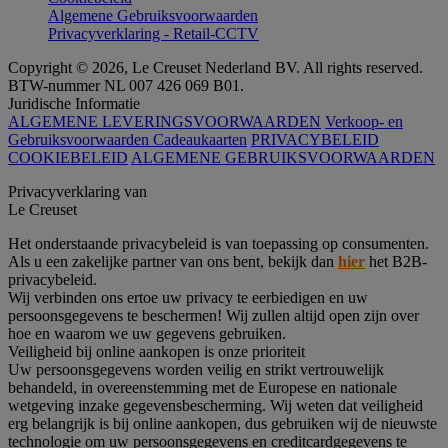
Algemene Gebruiksvoorwaarden
Privacyverklaring - Retail-CCTV
Copyright © 2026, Le Creuset Nederland BV. All rights reserved.
BTW-nummer NL 007 426 069 B01.
Juridische Informatie
ALGEMENE LEVERINGSVOORWAARDEN
Verkoop- en
Gebruiksvoorwaarden Cadeaukaarten
PRIVACYBELEID
COOKIEBELEID
ALGEMENE GEBRUIKSVOORWAARDEN
Privacyverklaring van
Le Creuset
Het onderstaande privacybeleid is van toepassing op consumenten.
Als u een zakelijke partner van ons bent, bekijk dan
hier
het B2B-
privacybeleid.
Wij verbinden ons ertoe uw privacy te eerbiedigen en uw
persoonsgegevens te beschermen! Wij zullen altijd open zijn over
hoe en waarom we uw gegevens gebruiken.
Veiligheid bij online aankopen is onze prioriteit
Uw persoonsgegevens worden veilig en strikt vertrouwelijk
behandeld, in overeenstemming met de Europese en nationale
wetgeving inzake gegevensbescherming. Wij weten dat veiligheid
erg belangrijk is bij online aankopen, dus gebruiken wij de nieuwste
technologie om uw persoonsgegevens en creditcardgegevens te