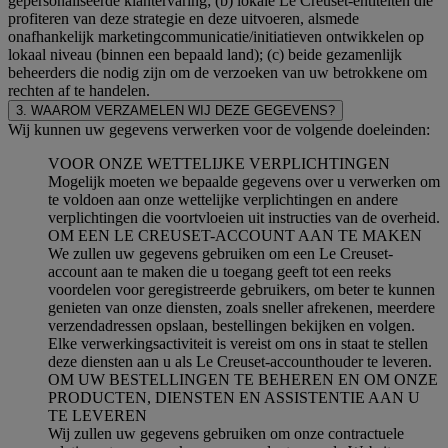
gepersonaliseerde klantervaring; (b) lokale Le Creuset-entiteiten die
profiteren van deze strategie en deze uitvoeren, alsmede
onafhankelijk marketingcommunicatie/initiatieven ontwikkelen op
lokaal niveau (binnen een bepaald land); (c) beide gezamenlijk
beheerders die nodig zijn om de verzoeken van uw betrokkene om
rechten af te handelen.
3. WAAROM VERZAMELEN WIJ DEZE GEGEVENS?
Wij kunnen uw gegevens verwerken voor de volgende doeleinden:
VOOR ONZE WETTELIJKE VERPLICHTINGEN
Mogelijk moeten we bepaalde gegevens over u verwerken om
te voldoen aan onze wettelijke verplichtingen en andere
verplichtingen die voortvloeien uit instructies van de overheid.
OM EEN LE CREUSET-ACCOUNT AAN TE MAKEN
We zullen uw gegevens gebruiken om een Le Creuset-
account aan te maken die u toegang geeft tot een reeks
voordelen voor geregistreerde gebruikers, om beter te kunnen
genieten van onze diensten, zoals sneller afrekenen, meerdere
verzendadressen opslaan, bestellingen bekijken en volgen.
Elke verwerkingsactiviteit is vereist om ons in staat te stellen
deze diensten aan u als Le Creuset-accounthouder te leveren.
OM UW BESTELLINGEN TE BEHEREN EN OM ONZE
PRODUCTEN, DIENSTEN EN ASSISTENTIE AAN U
TE LEVEREN
Wij zullen uw gegevens gebruiken om onze contractuele