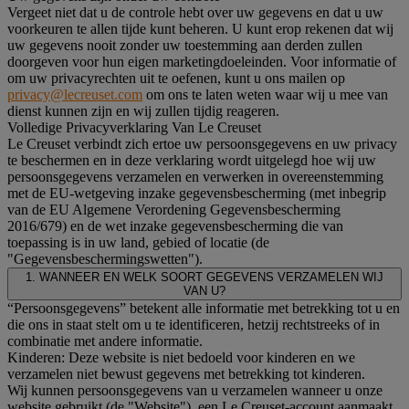
Vergeet niet dat u de controle hebt over uw gegevens en dat u uw
voorkeuren te allen tijde kunt beheren. U kunt erop rekenen dat wij
uw gegevens nooit zonder uw toestemming aan derden zullen
doorgeven voor hun eigen marketingdoeleinden. Voor informatie of
om uw privacyrechten uit te oefenen, kunt u ons mailen op
privacy@lecreuset.com
om ons te laten weten waar wij u mee van
dienst kunnen zijn en wij zullen tijdig reageren.
Volledige Privacyverklaring Van Le Creuset
Le Creuset verbindt zich ertoe uw persoonsgegevens en uw privacy
te beschermen en in deze verklaring wordt uitgelegd hoe wij uw
persoonsgegevens verzamelen en verwerken in overeenstemming
met de EU-wetgeving inzake gegevensbescherming (met inbegrip
van de EU Algemene Verordening Gegevensbescherming
2016/679) en de wet inzake gegevensbescherming die van
toepassing is in uw land, gebied of locatie (de
"Gegevensbeschermingswetten").
1. WANNEER EN WELK SOORT GEGEVENS VERZAMELEN WIJ
VAN U?
“Persoonsgegevens” betekent alle informatie met betrekking tot u en
die ons in staat stelt om u te identificeren, hetzij rechtstreeks of in
combinatie met andere informatie.
Kinderen: Deze website is niet bedoeld voor kinderen en we
verzamelen niet bewust gegevens met betrekking tot kinderen.
Wij kunnen persoonsgegevens van u verzamelen wanneer u onze
website gebruikt (de "Website"), een Le Creuset-account aanmaakt,