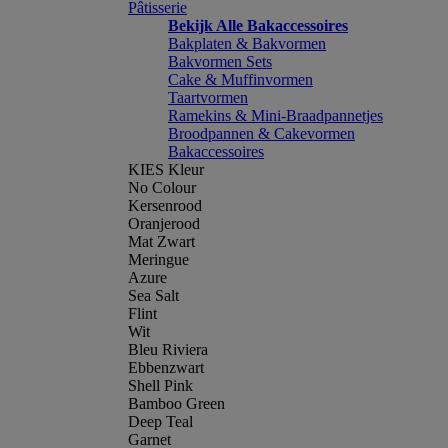
Pâtisserie
Bekijk Alle Bakaccessoires
Bakplaten & Bakvormen
Bakvormen Sets
Cake & Muffinvormen
Taartvormen
Ramekins & Mini-Braadpannetjes
Broodpannen & Cakevormen
Bakaccessoires
KIES Kleur
No Colour
Kersenrood
Oranjerood
Mat Zwart
Meringue
Azure
Sea Salt
Flint
Wit
Bleu Riviera
Ebbenzwart
Shell Pink
Bamboo Green
Deep Teal
Garnet