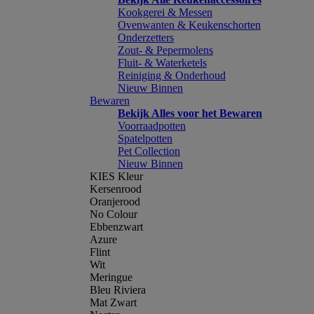
Kookgerei & Messen
Ovenwanten & Keukenschorten
Onderzetters
Zout- & Pepermolens
Fluit- & Waterketels
Reiniging & Onderhoud
Nieuw Binnen
Bewaren
Bekijk Alles voor het Bewaren
Voorraadpotten
Spatelpotten
Pet Collection
Nieuw Binnen
KIES Kleur
Kersenrood
Oranjerood
No Colour
Ebbenzwart
Azure
Flint
Wit
Meringue
Bleu Riviera
Mat Zwart