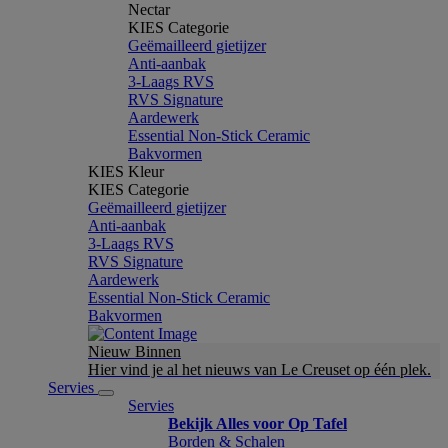
Nectar
KIES Categorie
Geëmailleerd gietijzer
Anti-aanbak
3-Laags RVS
RVS Signature
Aardewerk
Essential Non-Stick Ceramic
Bakvormen
KIES Kleur
KIES Categorie
Geëmailleerd gietijzer
Anti-aanbak
3-Laags RVS
RVS Signature
Aardewerk
Essential Non-Stick Ceramic
Bakvormen
Nieuw Binnen
Hier vind je al het nieuws van Le Creuset op één plek.
Servies
Servies
Bekijk Alles voor Op Tafel
Borden & Schalen