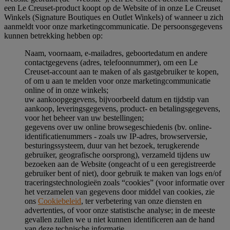
een Le Creuset-product koopt op de Website of in onze Le Creuset
Winkels (Signature Boutiques en Outlet Winkels) of wanneer u zich
aanmeldt voor onze marketingcommunicatie. De persoonsgegevens
kunnen betrekking hebben op:
Naam, voornaam, e-mailadres, geboortedatum en andere
contactgegevens (adres, telefoonnummer), om een Le
Creuset-account aan te maken of als gastgebruiker te kopen,
of om u aan te melden voor onze marketingcommunicatie
online of in onze winkels;
uw aankoopgegevens, bijvoorbeeld datum en tijdstip van
aankoop, leveringsgegevens, product- en betalingsgegevens,
voor het beheer van uw bestellingen;
gegevens over uw online browsegeschiedenis (bv. online-
identificatienummers - zoals uw IP-adres, browserversie,
besturingssysteem, duur van het bezoek, terugkerende
gebruiker, geografische oorsprong), verzameld tijdens uw
bezoeken aan de Website (ongeacht of u een geregistreerde
gebruiker bent of niet), door gebruik te maken van logs en/of
traceringstechnologieën zoals “cookies” (voor informatie over
het verzamelen van gegevens door middel van cookies, zie
ons
Cookiebeleid
, ter verbetering van onze diensten en
advertenties, of voor onze statistische analyse; in de meeste
gevallen zullen we u niet kunnen identificeren aan de hand
van deze technische informatie.