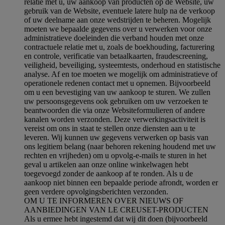
relatie met u, uw aankoop van producten op de Website, uw
gebruik van de Website, eventuele latere hulp na de verkoop
of uw deelname aan onze wedstrijden te beheren. Mogelijk
moeten we bepaalde gegevens over u verwerken voor onze
administratieve doeleinden die verband houden met onze
contractuele relatie met u, zoals de boekhouding, facturering
en controle, verificatie van betaalkaarten, fraudescreening,
veiligheid, beveiliging, systeemtests, onderhoud en statistische
analyse. Af en toe moeten we mogelijk om administratieve of
operationele redenen contact met u opnemen. Bijvoorbeeld
om u een bevestiging van uw aankoop te sturen. We zullen
uw persoonsgegevens ook gebruiken om uw verzoeken te
beantwoorden die via onze Websiteformulieren of andere
kanalen worden verzonden. Deze verwerkingsactiviteit is
vereist om ons in staat te stellen onze diensten aan u te
leveren. Wij kunnen uw gegevens verwerken op basis van
ons legitiem belang (naar behoren rekening houdend met uw
rechten en vrijheden) om u opvolg-e-mails te sturen in het
geval u artikelen aan onze online winkelwagen hebt
toegevoegd zonder de aankoop af te ronden. Als u de
aankoop niet binnen een bepaalde periode afrondt, worden er
geen verdere opvolgingsberichten verzonden.
OM U TE INFORMEREN OVER NIEUWS OF
AANBIEDINGEN VAN LE CREUSET-PRODUCTEN
Als u ermee hebt ingestemd dat wij dit doen (bijvoorbeeld