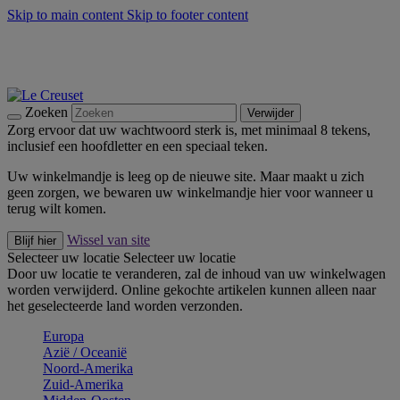
Skip to main content
Skip to footer content
Zomerse buitenmomenten met de BBQ Outdoor Collectie &
Thyme -
Shop Nu
De essentials van Le Creuset -
Ontdek Nu
Nieuwsbrieven: Registreer en bespaar 10%! -
Schrijf je nu in
Zoeken
Verwijder
Zorg ervoor dat uw wachtwoord sterk is, met minimaal 8 tekens,
inclusief een hoofdletter en een speciaal teken.
Uw winkelmandje is leeg op de nieuwe site. Maar maakt u zich
geen zorgen, we bewaren uw winkelmandje hier voor wanneer u
terug wilt komen.
Wissel van site
Blijf hier
Selecteer uw locatie
Selecteer uw locatie
Door uw locatie te veranderen, zal de inhoud van uw winkelwagen
worden verwijderd. Online gekochte artikelen kunnen alleen naar
het geselecteerde land worden verzonden.
Europa
Aziё / Oceaniё
Noord-Amerika
Zuid-Amerika