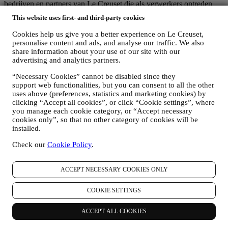
bedrijven en partners van Le Creuset die als verwerkers optreden,
toegang hebben tot uw persoonsgegevens en gevestigd zijn in
This website uses first- and third-party cookies
landen buiten het land waar u woont of in landen buiten de EER. In
elk geval kunnen uw gegevens alleen worden overgedragen aan
Cookies help us give you a better experience on Le Creuset,
landen buiten de EER die een adequate bescherming bieden volgens
personalise content and ads, and analyse our traffic. We also
de Europese wetgeving (zoals Zwitserland, waar Le Creuset Group
share information about your use of our site with our
AG is gevestigd) of, indien dit niet het geval is, onder specifieke
advertising and analytics partners.
contractuele regelingen om de naleving van de Europese regels en
“Necessary Cookies” cannot be disabled since they
normen voor de bescherming van persoonsgegevens te waarborgen
support web functionalities, but you can consent to all the other
(wij gebruiken bijvoorbeeld de modelclausules van de Europese
uses above (preferences, statistics and marketing cookies) by
Commissie voor onze contracten voor gegevensverwerking).
clicking “Accept all cookies”, or click “Cookie settings”, where
Wanneer uw persoonsgegevens naar andere landen dan het land
you manage each cookie category, or “Accept necessary
waar u woont of naar landen buiten de EER worden verzonden,
cookies only”, so that no other category of cookies will be
worden uw gegevens in ieder geval beschermd door adequate
installed.
veiligheidssystemen, die voortdurend worden bijgewerkt en
onderhouden in overeenstemming met de wetgeving inzake
Check our
Cookie Policy
.
gegevensbescherming.
5. HOELANG BEWAREN WIJ UW GEGEVENS?
Wij bewaren uw persoonlijke gegevens zolang wij ze nodig hebben
ACCEPT NECESSARY COOKIES ONLY
voor de doeleinden waarvoor ze zijn verzameld, waarna ze worden
vernietigd of onbruikbaar worden gemaakt. Het kan bijvoorbeeld
COOKIE SETTINGS
voorkomen dat wij gegevens over uw aankoop moeten bewaren om
te voldoen aan onze wettelijke verplichtingen of om geschillen op te
ACCEPT ALL COOKIES
lossen. Uw Le Creuset-account wordt live gehouden totdat u ons
vraagt om deze te annuleren. Wij bewaren uw gegevens om u