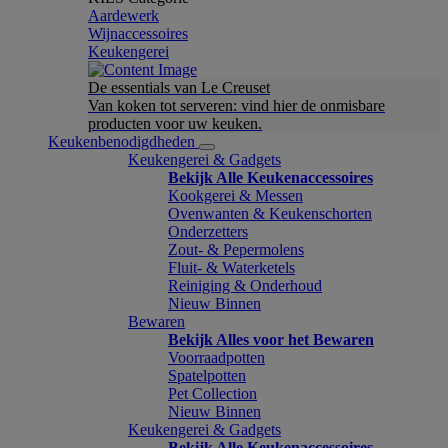
Aardewerk
Wijnaccessoires
Keukengerei
De essentials van Le Creuset
Van koken tot serveren: vind hier de onmisbare
producten voor uw keuken.
Keukenbenodigdheden
Keukengerei & Gadgets
Bekijk Alle Keukenaccessoires
Kookgerei & Messen
Ovenwanten & Keukenschorten
Onderzetters
Zout- & Pepermolens
Fluit- & Waterketels
Reiniging & Onderhoud
Nieuw Binnen
Bewaren
Bekijk Alles voor het Bewaren
Voorraadpotten
Spatelpotten
Pet Collection
Nieuw Binnen
Keukengerei & Gadgets
Bekijk Alle Keukenaccessoires