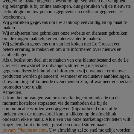
wetgeving inzake gegevensbescherming. Wij weten dat veiligheid
erg belangrijk is bij online aankopen, dus gebruiken wij de nieuwste
technologie om uw persoonsgegevens en creditcardgegevens te
beschermen.
Wij gebruiken gegevens om uw aankoop eenvoudig en op maat te
maken
Wij analyseren hoe gebruikers onze website en diensten gebruiken
om de dingen makkelijker en interessanter te maken.
Wij gebruiken gegevens om van het koken met Le Creuset een
betere ervaring te maken en om u te informeren over nieuws en
aanbiedingen.
Als u beslist om deel uit te maken van ons klantenbestand en de Le
Creuset-nieuwsbrief te ontvangen, sturen wij u speciale,
gepersonaliseerde inhoud en informeren wij u wanneer er nieuwe
producten worden gelanceerd, wanneer er exclusieve aanbiedingen,
showcooking- of komende evenementen zijn, of wanneer er speciale
promoties voor u zijn.
Afmelden:
U kunt het ontvangen van onze marketingcommunicatie op elk
moment kosteloos stopzetten via de methoden die bij de
communicatie worden weergegeven (bijvoorbeeld om u af te
melden voor de nieuwsbrief kunt u klikken op de afmeldlink
onderaan elke e-mail). Als u een van onze marketingactiviteiten wilt
stopzetten, kunt u in ieder geval een e-mail sturen naar:
privacy@lecreuset.com
. Uw afmelding zal zo snel mogelijk worden