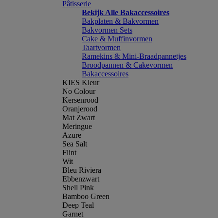
Pâtisserie
Bekijk Alle Bakaccessoires
Bakplaten & Bakvormen
Bakvormen Sets
Cake & Muffinvormen
Taartvormen
Ramekins & Mini-Braadpannetjes
Broodpannen & Cakevormen
Bakaccessoires
KIES Kleur
No Colour
Kersenrood
Oranjerood
Mat Zwart
Meringue
Azure
Sea Salt
Flint
Wit
Bleu Riviera
Ebbenzwart
Shell Pink
Bamboo Green
Deep Teal
Garnet