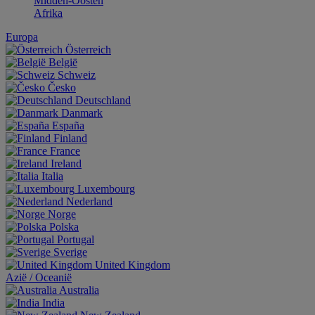
Midden-Oosten
Afrika
Europa
Österreich
België
Schweiz
Česko
Deutschland
Danmark
España
Finland
France
Ireland
Italia
Luxembourg
Nederland
Norge
Polska
Portugal
Sverige
United Kingdom
Aziё / Oceaniё
Australia
India