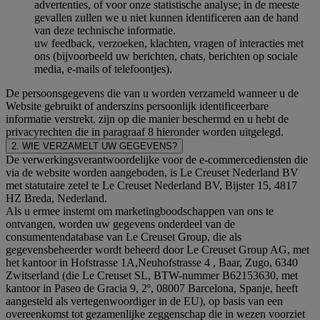
advertenties, of voor onze statistische analyse; in de meeste
gevallen zullen we u niet kunnen identificeren aan de hand
van deze technische informatie.
uw feedback, verzoeken, klachten, vragen of interacties met
ons (bijvoorbeeld uw berichten, chats, berichten op sociale
media, e-mails of telefoontjes).
De persoonsgegevens die van u worden verzameld wanneer u de
Website gebruikt of anderszins persoonlijk identificeerbare
informatie verstrekt, zijn op die manier beschermd en u hebt de
privacyrechten die in paragraaf 8 hieronder worden uitgelegd.
2. WIE VERZAMELT UW GEGEVENS?
De verwerkingsverantwoordelijke voor de e-commercediensten die
via de website worden aangeboden, is Le Creuset Nederland BV
met statutaire zetel te Le Creuset Nederland BV, Bijster 15, 4817
HZ Breda, Nederland.
Als u ermee instemt om marketingboodschappen van ons te
ontvangen, worden uw gegevens onderdeel van de
consumentendatabase van Le Creuset Group, die als
gegevensbeheerder wordt beheerd door Le Creuset Group AG, met
het kantoor in Hofstrasse 1A,Neuhofstrasse 4 , Baar, Zugo, 6340
Zwitserland (die Le Creuset SL, BTW-nummer B62153630, met
kantoor in Paseo de Gracia 9, 2º, 08007 Barcelona, Spanje, heeft
aangesteld als vertegenwoordiger in de EU), op basis van een
overeenkomst tot gezamenlijke zeggenschap die in wezen voorziet