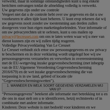
verwerkt, maar in sommige omstandigheden kunt u nog enkele
berichten ontvangen totdat de afmelding volledig is verwerkt.
Uw gegevens zijn onder uw controle
Vergeet niet dat u de controle hebt over uw gegevens en dat u uw
voorkeuren te allen tijde kunt beheren. U kunt erop rekenen dat wij
uw gegevens nooit zonder uw toestemming aan derden zullen
doorgeven voor hun eigen marketingdoeleinden. Voor informatie of
om uw privacyrechten uit te oefenen, kunt u ons mailen op
privacy@lecreuset.com
om ons te laten weten waar wij u mee van
dienst kunnen zijn en wij zullen tijdig reageren.
Volledige Privacyverklaring Van Le Creuset
Le Creuset verbindt zich ertoe uw persoonsgegevens en uw privacy
te beschermen en in deze verklaring wordt uitgelegd hoe wij uw
persoonsgegevens verzamelen en verwerken in overeenstemming
met de EU-wetgeving inzake gegevensbescherming (met inbegrip
van de EU Algemene Verordening Gegevensbescherming
2016/679) en de wet inzake gegevensbescherming die van
toepassing is in uw land, gebied of locatie (de
"Gegevensbeschermingswetten").
1. WANNEER EN WELK SOORT GEGEVENS VERZAMELEN WIJ
VAN U?
“Persoonsgegevens” betekent alle informatie met betrekking tot u en
die ons in staat stelt om u te identificeren, hetzij rechtstreeks of in
combinatie met andere informatie.
Kinderen: Deze website is niet bedoeld voor kinderen en we