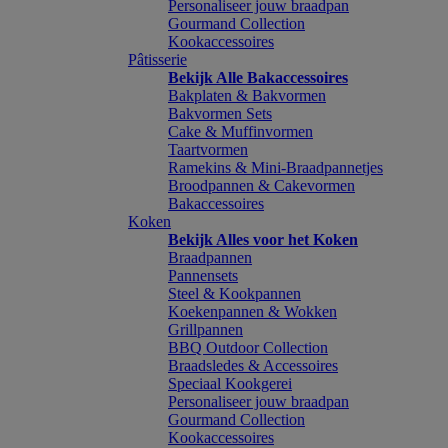
Personaliseer jouw braadpan
Gourmand Collection
Kookaccessoires
Pâtisserie
Bekijk Alle Bakaccessoires
Bakplaten & Bakvormen
Bakvormen Sets
Cake & Muffinvormen
Taartvormen
Ramekins & Mini-Braadpannetjes
Broodpannen & Cakevormen
Bakaccessoires
Koken
Bekijk Alles voor het Koken
Braadpannen
Pannensets
Steel & Kookpannen
Koekenpannen & Wokken
Grillpannen
BBQ Outdoor Collection
Braadsledes & Accessoires
Speciaal Kookgerei
Personaliseer jouw braadpan
Gourmand Collection
Kookaccessoires