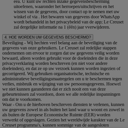
eea. U kunt uw rechten inzake gegevensbescherming
uitoefenen, waaronder het herroepen/uitschrijven en het
wissen van de gegevens, door contact op te nemen met uw
winkel of via
. Het bewaren van gegevens door WhatsApp
wordt behandeld in het privacybeleid van de app; Le Creuset
zal dergelijke informatie na 1 (één) jaar vverwijderen.
4. HOE WORDEN UW GEGEVENS BESCHERMD?
Beveiliging
- Wij hechten veel belang aan de beveiliging van de
gegevens van onze gebruikers. Le Creuset zal redelijke stappen
ondernemen om ervoor te zorgen dat uw gegevens veilig worden
bewaard, alleen worden gebruikt voor de doeleinden die in deze
privacyverklaring worden beschreven (en niet voor andere
doeleinden), en dat ze op uw verzoek kunnen worden ingezien of
gecorrigeerd. Wij gebruiken organisatorische, technische en
administratieve beveiligingsmaatregelen om u te beschermen tegen
verlies, misbruik en wijziging van uw persoonsgegevens. Hoewel
we niet kunnen garanderen dat er zich nooit een van deze
gebeurtenissen zal voordoen, doen we alle redelijke inspanningen
om dat te voorkomen.
Waar
- Om u de hierboven beschreven diensten te verlenen, kunnen
uw gegevens zowel in als buiten het land waar u woont en zowel in
als buiten de Europese Economische Ruimte (EER) worden
verwerkt of opgeslagen. Gezien het wereldwijde karakter van de Le
Creuset programma's, kunnen sommige van de aangesloten