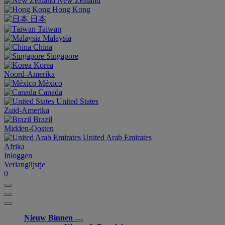
New Zealand
Hong Kong
日本
Taiwan
Malaysia
China
Singapore
Korea
Noord-Amerika
México
Canada
United States
Zuid-Amerika
Brazil
Midden-Oosten
United Arab Emirates
Afrika
Inloggen
Verlanglijstje
0
Nieuw Binnen