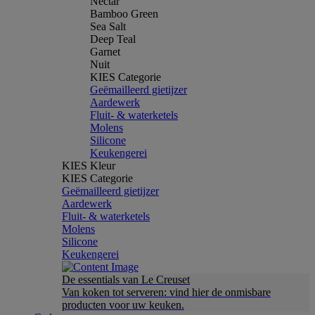
Nectar
Bamboo Green
Sea Salt
Deep Teal
Garnet
Nuit
KIES Categorie
Geëmailleerd gietijzer
Aardewerk
Fluit- & waterketels
Molens
Silicone
Keukengerei
KIES Kleur
KIES Categorie
Geëmailleerd gietijzer
Aardewerk
Fluit- & waterketels
Molens
Silicone
Keukengerei
De essentials van Le Creuset
Van koken tot serveren: vind hier de onmisbare
producten voor uw keuken.