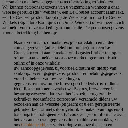
verzamelen niet bewust gegevens met betrekking tot kinderen.
Wij kunnen persoonsgegevens van u verzamelen wanneer u onze
website gebruikt (de "Website"), een Le Creuset-account aanmaakt,
een Le Creuset-product koopt op de Website of in onze Le Creuset
Winkels (Signature Boutiques en Outlet Winkels) of wanneer u zich
aanmeldt voor onze marketingcommunicatie. De persoonsgegevens
kunnen betrekking hebben op:
Naam, voornaam, e-mailadres, geboortedatum en andere
contactgegevens (adres, telefoonnummer), om een Le
Creuset-account aan te maken of als gastgebruiker te kopen,
of om u aan te melden voor onze marketingcommunicatie
online of in onze winkels;
uw aankoopgegevens, bijvoorbeeld datum en tijdstip van
aankoop, leveringsgegevens, product- en betalingsgegevens,
voor het beheer van uw bestellingen;
gegevens over uw online browsegeschiedenis (bv. online-
identificatienummers - zoals uw IP-adres, browserversie,
besturingssysteem, duur van het bezoek, terugkerende
gebruiker, geografische oorsprong), verzameld tijdens uw
bezoeken aan de Website (ongeacht of u een geregistreerde
gebruiker bent of niet), door gebruik te maken van logs en/of
traceringstechnologieën zoals “cookies” (voor informatie over
het verzamelen van gegevens door middel van cookies, zie
ons
Cookiebeleid
, ter verbetering van onze diensten en