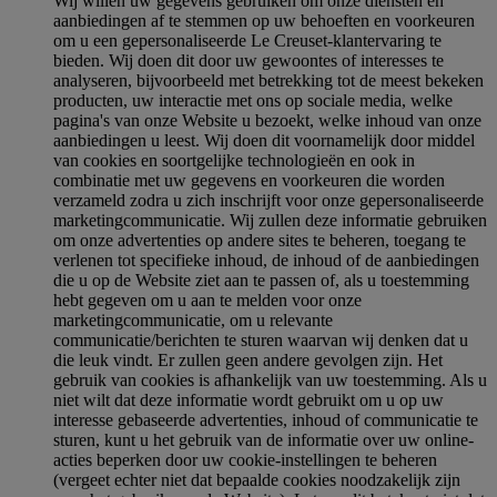
Wij willen uw gegevens gebruiken om onze diensten en
aanbiedingen af te stemmen op uw behoeften en voorkeuren
om u een gepersonaliseerde Le Creuset-klantervaring te
bieden. Wij doen dit door uw gewoontes of interesses te
analyseren, bijvoorbeeld met betrekking tot de meest bekeken
producten, uw interactie met ons op sociale media, welke
pagina's van onze Website u bezoekt, welke inhoud van onze
aanbiedingen u leest. Wij doen dit voornamelijk door middel
van cookies en soortgelijke technologieën en ook in
combinatie met uw gegevens en voorkeuren die worden
verzameld zodra u zich inschrijft voor onze gepersonaliseerde
marketingcommunicatie. Wij zullen deze informatie gebruiken
om onze advertenties op andere sites te beheren, toegang te
verlenen tot specifieke inhoud, de inhoud of de aanbiedingen
die u op de Website ziet aan te passen of, als u toestemming
hebt gegeven om u aan te melden voor onze
marketingcommunicatie, om u relevante
communicatie/berichten te sturen waarvan wij denken dat u
die leuk vindt. Er zullen geen andere gevolgen zijn. Het
gebruik van cookies is afhankelijk van uw toestemming. Als u
niet wilt dat deze informatie wordt gebruikt om u op uw
interesse gebaseerde advertenties, inhoud of communicatie te
sturen, kunt u het gebruik van de informatie over uw online-
acties beperken door uw cookie-instellingen te beheren
(vergeet echter niet dat bepaalde cookies noodzakelijk zijn