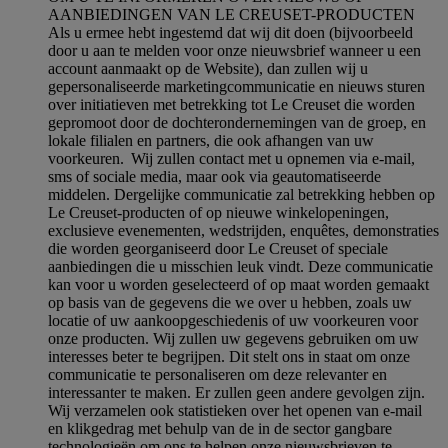
AANBIEDINGEN VAN LE CREUSET-PRODUCTEN
Als u ermee hebt ingestemd dat wij dit doen (bijvoorbeeld
door u aan te melden voor onze nieuwsbrief wanneer u een
account aanmaakt op de Website), dan zullen wij u
gepersonaliseerde marketingcommunicatie en nieuws sturen
over initiatieven met betrekking tot Le Creuset die worden
gepromoot door de dochterondernemingen van de groep, en
lokale filialen en partners, die ook afhangen van uw
voorkeuren. Wij zullen contact met u opnemen via e-mail,
sms of sociale media, maar ook via geautomatiseerde
middelen. Dergelijke communicatie zal betrekking hebben op
Le Creuset-producten of op nieuwe winkelopeningen,
exclusieve evenementen, wedstrijden, enquêtes, demonstraties
die worden georganiseerd door Le Creuset of speciale
aanbiedingen die u misschien leuk vindt. Deze communicatie
kan voor u worden geselecteerd of op maat worden gemaakt
op basis van de gegevens die we over u hebben, zoals uw
locatie of uw aankoopgeschiedenis of uw voorkeuren voor
onze producten. Wij zullen uw gegevens gebruiken om uw
interesses beter te begrijpen. Dit stelt ons in staat om onze
communicatie te personaliseren om deze relevanter en
interessanter te maken. Er zullen geen andere gevolgen zijn.
Wij verzamelen ook statistieken over het openen van e-mail
en klikgedrag met behulp van de in de sector gangbare
technologieën om ons te helpen onze nieuwsbrieven te