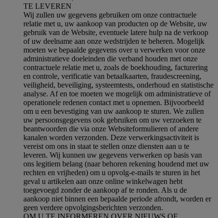
TE LEVEREN
Wij zullen uw gegevens gebruiken om onze contractuele
relatie met u, uw aankoop van producten op de Website, uw
gebruik van de Website, eventuele latere hulp na de verkoop
of uw deelname aan onze wedstrijden te beheren. Mogelijk
moeten we bepaalde gegevens over u verwerken voor onze
administratieve doeleinden die verband houden met onze
contractuele relatie met u, zoals de boekhouding, facturering
en controle, verificatie van betaalkaarten, fraudescreening,
veiligheid, beveiliging, systeemtests, onderhoud en statistische
analyse. Af en toe moeten we mogelijk om administratieve of
operationele redenen contact met u opnemen. Bijvoorbeeld
om u een bevestiging van uw aankoop te sturen. We zullen
uw persoonsgegevens ook gebruiken om uw verzoeken te
beantwoorden die via onze Websiteformulieren of andere
kanalen worden verzonden. Deze verwerkingsactiviteit is
vereist om ons in staat te stellen onze diensten aan u te
leveren. Wij kunnen uw gegevens verwerken op basis van
ons legitiem belang (naar behoren rekening houdend met uw
rechten en vrijheden) om u opvolg-e-mails te sturen in het
geval u artikelen aan onze online winkelwagen hebt
toegevoegd zonder de aankoop af te ronden. Als u de
aankoop niet binnen een bepaalde periode afrondt, worden er
geen verdere opvolgingsberichten verzonden.
OM U TE INFORMEREN OVER NIEUWS OF