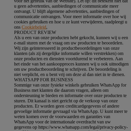
voor het gebruik van de Website). Let op: dit betekent niet dat
u geen advertenties, aanbiedingen of communicatie meer
ontvangt. U blijft algemene advertenties, aanbiedingen of
communicatie ontvangen. Voor meer informatie over hoe wij
cookies gebruiken en hoe u ze kunt verwijderen, raadpleegt u
ons
Cookiebeleid
,
PRODUCT REVIEW
Als u een van onze producten hebt gekocht, kunnen wij u een
e-mail sturen met de vraag om uw producten te beoordelen.
Wij zijn geïnteresseerd in productbeoordelingen van onze
klanten (als zij dergelijke informatie willen verstrekken) om
onze producten en diensten voortdurend te verbeteren. Aan
het einde van het aankoopproces kunnen wij u ook uitnodigen
om uw productbeoordeling te schrijven. De beoordeling is
niet verplicht, en u bent vrij om deze al dan niet in te dienen.
WHATSAPP FOR BUSINESS
Sommige van onze fysieke winkels gebruiken WhatsApp for
Business met klanten die daarom vragen, alleen om
ondersteuning te bieden en informatie over onze producten te
sturen. Dit kanaal is niet gericht op de verkoop van onze
producten. Er worden geen creditcardgegevens of andere
gevoelige informatie gevraagd via WhatsApp. U kunt meer te
weten komen over de voorwaarden en garanties van
WhatsApp voor de internationale overdracht van uw
gegevens op https://www.whatsapp.com/legal/privacy-policy-