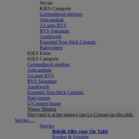
Nectar
KIES Categorie
Geëmailleerd gietijzer
Anti-aanbak
3-Laags RVS
RVS Signature
Aardewerk
Essential Non-Stick Ceramic
Bakvormen
KIES Kleur
KIES Categorie
Geëmailleerd gietijzer
Anti-aanbak
3-Laags RVS
RVS Signature
Aardewerk
Essential Non-Stick Ceramic
Bakvormen
Nieuw Binnen
Hier vind je al het nieuws van Le Creuset op één plek.
Servies
Servies
Bekijk Alles voor Op Tafel
Borden & Schalen