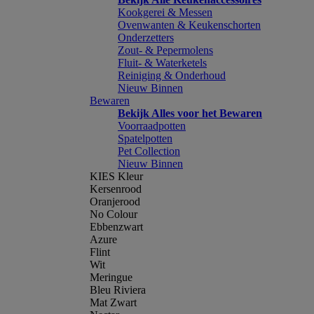
Kookgerei & Messen
Ovenwanten & Keukenschorten
Onderzetters
Zout- & Pepermolens
Fluit- & Waterketels
Reiniging & Onderhoud
Nieuw Binnen
Bewaren
Bekijk Alles voor het Bewaren
Voorraadpotten
Spatelpotten
Pet Collection
Nieuw Binnen
KIES Kleur
Kersenrood
Oranjerood
No Colour
Ebbenzwart
Azure
Flint
Wit
Meringue
Bleu Riviera
Mat Zwart