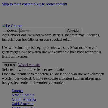
Skip to main content
Skip to footer content
Zomerse buitenmomenten met de BBQ Outdoor Collectie &
Thyme -
Shop Nu
De essentials van Le Creuset -
Ontdek Nu
Nieuwsbrieven: Registreer en bespaar 10%! -
Schrijf je nu in
Zoeken
Verwijder
Zorg ervoor dat uw wachtwoord sterk is, met minimaal 8 tekens,
inclusief een hoofdletter en een speciaal teken.
Uw winkelmandje is leeg op de nieuwe site. Maar maakt u zich
geen zorgen, we bewaren uw winkelmandje hier voor wanneer u
terug wilt komen.
Wissel van site
Blijf hier
Selecteer uw locatie
Selecteer uw locatie
Door uw locatie te veranderen, zal de inhoud van uw winkelwagen
worden verwijderd. Online gekochte artikelen kunnen alleen naar
het geselecteerde land worden verzonden.
Europa
Aziё / Oceaniё
Noord-Amerika
Zuid-Amerika