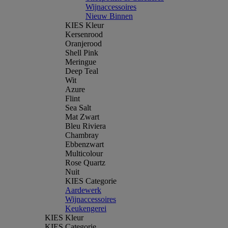
Wijnaccessoires
Nieuw Binnen
KIES Kleur
Kersenrood
Oranjerood
Shell Pink
Meringue
Deep Teal
Wit
Azure
Flint
Sea Salt
Mat Zwart
Bleu Riviera
Chambray
Ebbenzwart
Multicolour
Rose Quartz
Nuit
KIES Categorie
Aardewerk
Wijnaccessoires
Keukengerei
KIES Kleur
KIES Categorie