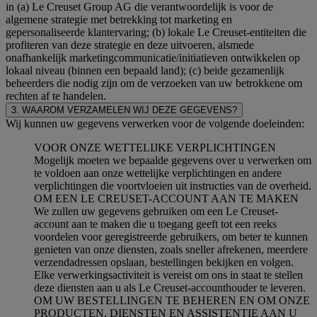
in (a) Le Creuset Group AG die verantwoordelijk is voor de
algemene strategie met betrekking tot marketing en
gepersonaliseerde klantervaring; (b) lokale Le Creuset-entiteiten die
profiteren van deze strategie en deze uitvoeren, alsmede
onafhankelijk marketingcommunicatie/initiatieven ontwikkelen op
lokaal niveau (binnen een bepaald land); (c) beide gezamenlijk
beheerders die nodig zijn om de verzoeken van uw betrokkene om
rechten af te handelen.
3. WAAROM VERZAMELEN WIJ DEZE GEGEVENS?
Wij kunnen uw gegevens verwerken voor de volgende doeleinden:
VOOR ONZE WETTELIJKE VERPLICHTINGEN
Mogelijk moeten we bepaalde gegevens over u verwerken om
te voldoen aan onze wettelijke verplichtingen en andere
verplichtingen die voortvloeien uit instructies van de overheid.
OM EEN LE CREUSET-ACCOUNT AAN TE MAKEN
We zullen uw gegevens gebruiken om een Le Creuset-
account aan te maken die u toegang geeft tot een reeks
voordelen voor geregistreerde gebruikers, om beter te kunnen
genieten van onze diensten, zoals sneller afrekenen, meerdere
verzendadressen opslaan, bestellingen bekijken en volgen.
Elke verwerkingsactiviteit is vereist om ons in staat te stellen
deze diensten aan u als Le Creuset-accounthouder te leveren.
OM UW BESTELLINGEN TE BEHEREN EN OM ONZE
PRODUCTEN, DIENSTEN EN ASSISTENTIE AAN U