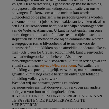
volgen. Deze verwerking is gebaseerd op uw toestemming
om gepersonaliseerde marketingcommunicatie van ons te
ontvangen. De keuze om aan te melden kan worden
uitgeoefend op de plaatsen waar persoonsgegevens worden
verzameld door het juiste selectievakje aan te vinken of, als u
een Le Creuset-account heeft, via het Mijn account-gedeelte
van de Website.
Afmelden
: U kunt het ontvangen van onze
marketingcommunicatie of updates te allen tijde kosteloos
stopzetten via de methoden die bij de communicatie worden
weergegeven (om u bijvoorbeeld af te melden voor de
nieuwsbrief kunt u klikken op de afmeldlink onderaan elke e-
mail). Als u een Le Creuset account hebt, kunt u eenvoudig
uw marketingvoorkeuren beheren. Als u onze
marketingactiviteiten wilt stopzetten, kunt u in ieder geval een
e-mail sturen naar
privacy@lecreuset.com
. Wij zullen uw
afmelding zo spoedig mogelijk verwerken, maar in sommige
gevallen kunt u nog enkele berichten ontvangen totdat de
afmelding volledig is verwerkt.
Weet dat wij uw contactgegevens en andere
persoonsgegevens niet doorgeven of verkopen aan andere
bedrijven voor hun marketingdoeleinden.
RE-TARGETING / OM ONZE AANBIEDINGEN AAN
TE PASSEN EN DE KLANTERVARING TE
VERBETEREN