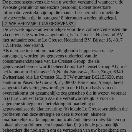
De persoonsgegevens die van u worden verzameld wanneer u de
Website gebruikt of anderszins persoonlijk identificeerbare
informatie verstrekt, zijn op die manier beschermd en u hebt de
privacyrechten die in paragraaf 8 hieronder worden uitgelegd.
2. WIE VERZAMELT UW GEGEVENS?
De verwerkingsverantwoordelijke voor de e-commercediensten die
via de website worden aangeboden, is Le Creuset Nederland BV
met statutaire zetel te Le Creuset Nederland BV, Bijster 15, 4817
HZ Breda, Nederland.
Als u ermee instemt om marketingboodschappen van ons te
ontvangen, worden uw gegevens onderdeel van de
consumentendatabase van Le Creuset Group, die als
gegevensbeheerder wordt beheerd door Le Creuset Group AG, met
het kantoor in Hofstrasse 1A,Neuhofstrasse 4 , Baar, Zugo, 6340
Zwitserland (die Le Creuset SL, BTW-nummer B62153630, met
kantoor in Paseo de Gracia 9, 2º, 08007 Barcelona, Spanje, heeft
aangesteld als vertegenwoordiger in de EU), op basis van een
overeenkomst tot gezamenlijke zeggenschap die in wezen voorziet
in (a) Le Creuset Group AG die verantwoordelijk is voor de
algemene strategie met betrekking tot marketing en
gepersonaliseerde klantervaring; (b) lokale Le Creuset-entiteiten die
profiteren van deze strategie en deze uitvoeren, alsmede
onafhankelijk marketingcommunicatie/initiatieven ontwikkelen op
lokaal niveau (binnen een bepaald land); (c) beide gezamenlijk
beheerders die nodig zijn om de verzoeken van uw betrokkene om