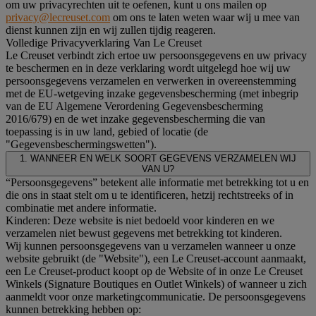
om uw privacyrechten uit te oefenen, kunt u ons mailen op
privacy@lecreuset.com
om ons te laten weten waar wij u mee van
dienst kunnen zijn en wij zullen tijdig reageren.
Volledige Privacyverklaring Van Le Creuset
Le Creuset verbindt zich ertoe uw persoonsgegevens en uw privacy
te beschermen en in deze verklaring wordt uitgelegd hoe wij uw
persoonsgegevens verzamelen en verwerken in overeenstemming
met de EU-wetgeving inzake gegevensbescherming (met inbegrip
van de EU Algemene Verordening Gegevensbescherming
2016/679) en de wet inzake gegevensbescherming die van
toepassing is in uw land, gebied of locatie (de
"Gegevensbeschermingswetten").
1. WANNEER EN WELK SOORT GEGEVENS VERZAMELEN WIJ
VAN U?
“Persoonsgegevens” betekent alle informatie met betrekking tot u en
die ons in staat stelt om u te identificeren, hetzij rechtstreeks of in
combinatie met andere informatie.
Kinderen: Deze website is niet bedoeld voor kinderen en we
verzamelen niet bewust gegevens met betrekking tot kinderen.
Wij kunnen persoonsgegevens van u verzamelen wanneer u onze
website gebruikt (de "Website"), een Le Creuset-account aanmaakt,
een Le Creuset-product koopt op de Website of in onze Le Creuset
Winkels (Signature Boutiques en Outlet Winkels) of wanneer u zich
aanmeldt voor onze marketingcommunicatie. De persoonsgegevens
kunnen betrekking hebben op: