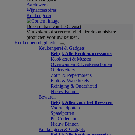
Aardewerk
Wijnaccessoires
Keukengerei
De essentials van Le Creuset
Van koken tot serveren: vind hier de onmisbare
producten voor uw keuken.
Keukenbenodigdheden
Keukengerei & Gadgets
Bekijk Alle Keukenaccessoires
Kookgerei & Messen
Ovenwanten & Keukenschorten
Onderzetters
Zout- & Pepermolens
Fluit- & Waterketels
Reiniging & Onderhoud
Nieuw Binnen
Bewaren
Bekijk Alles voor het Bewaren
Voorraadpotten
Spatelpotten
Pet Collection
Nieuw Binnen
Keukengerei & Gadgets
Bekijk Alle Keukenaccessoires