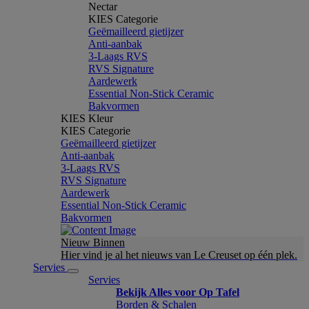
Nectar
KIES Categorie
Geëmailleerd gietijzer
Anti-aanbak
3-Laags RVS
RVS Signature
Aardewerk
Essential Non-Stick Ceramic
Bakvormen
KIES Kleur
KIES Categorie
Geëmailleerd gietijzer
Anti-aanbak
3-Laags RVS
RVS Signature
Aardewerk
Essential Non-Stick Ceramic
Bakvormen
Nieuw Binnen
Hier vind je al het nieuws van Le Creuset op één plek.
Servies
Servies
Bekijk Alles voor Op Tafel
Borden & Schalen