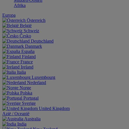
Midden-Oosten
Afrika
Europa
Österreich
België
Schweiz
Česko
Deutschland
Danmark
España
Finland
France
Ireland
Italia
Luxembourg
Nederland
Norge
Polska
Portugal
Sverige
United Kingdom
Aziё / Oceaniё
Australia
India