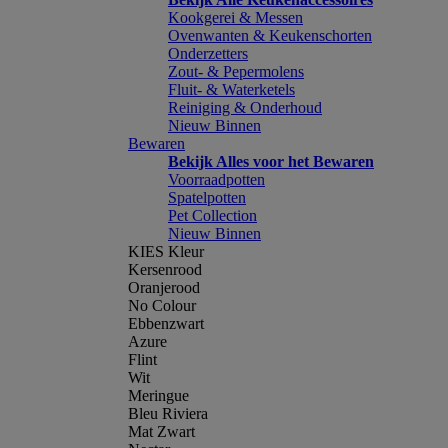
Kookgerei & Messen
Ovenwanten & Keukenschorten
Onderzetters
Zout- & Pepermolens
Fluit- & Waterketels
Reiniging & Onderhoud
Nieuw Binnen
Bewaren
Bekijk Alles voor het Bewaren
Voorraadpotten
Spatelpotten
Pet Collection
Nieuw Binnen
KIES Kleur
Kersenrood
Oranjerood
No Colour
Ebbenzwart
Azure
Flint
Wit
Meringue
Bleu Riviera
Mat Zwart