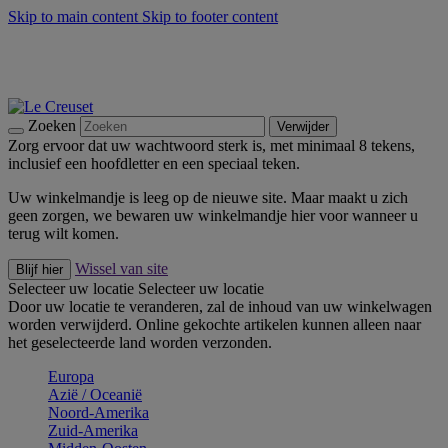
Skip to main content
Skip to footer content
Zomerse buitenmomenten met de BBQ Outdoor Collectie &
Thyme -
Shop Nu
De essentials van Le Creuset -
Ontdek Nu
Nieuwsbrieven: Registreer en bespaar 10%! -
Schrijf je nu in
Zoeken
Verwijder
Zorg ervoor dat uw wachtwoord sterk is, met minimaal 8 tekens,
inclusief een hoofdletter en een speciaal teken.
Uw winkelmandje is leeg op de nieuwe site. Maar maakt u zich
geen zorgen, we bewaren uw winkelmandje hier voor wanneer u
terug wilt komen.
Wissel van site
Blijf hier
Selecteer uw locatie
Selecteer uw locatie
Door uw locatie te veranderen, zal de inhoud van uw winkelwagen
worden verwijderd. Online gekochte artikelen kunnen alleen naar
het geselecteerde land worden verzonden.
Europa
Aziё / Oceaniё
Noord-Amerika
Zuid-Amerika