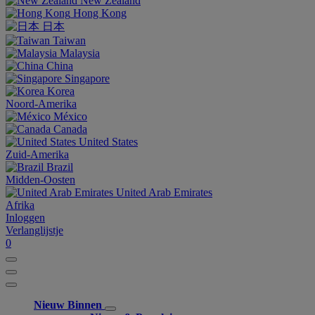
New Zealand
Hong Kong
日本
Taiwan
Malaysia
China
Singapore
Korea
Noord-Amerika
México
Canada
United States
Zuid-Amerika
Brazil
Midden-Oosten
United Arab Emirates
Afrika
Inloggen
Verlanglijstje
0
Nieuw Binnen