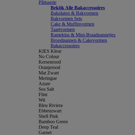
Pâtisserie
Bekijk Alle Bakaccessoires
Bakplaten & Bakvormen
Bakvormen Sets
Cake & Muffinvormen
Taartvormen
Ramekins & Mini-Braadpannetjes
Broodpannen & Cakevormen
Bakaccessoires
KIES Kleur
No Colour
Kersenrood
Oranjerood
Mat Zwart
Meringue
Azure
Sea Salt
Flint
Wit
Bleu Riviera
Ebbenzwart
Shell Pink
Bamboo Green
Deep Teal
Garnet