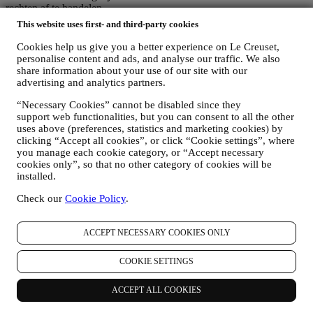
rechten af te handelen.
3. WAAROM VERZAMELEN WIJ DEZE GEGEVENS?
This website uses first- and third-party cookies
Wij kunnen uw gegevens verwerken voor de volgende doeleinden:
Cookies help us give you a better experience on Le Creuset,
VOOR ONZE WETTELIJKE VERPLICHTINGEN
personalise content and ads, and analyse our traffic. We also
share information about your use of our site with our
Mogelijk moeten we bepaalde gegevens over u verwerken om
advertising and analytics partners.
te voldoen aan onze wettelijke verplichtingen en andere
verplichtingen die voortvloeien uit instructies van de overheid.
“Necessary Cookies” cannot be disabled since they
OM EEN LE CREUSET-ACCOUNT AAN TE MAKEN
support web functionalities, but you can consent to all the other
We zullen uw gegevens gebruiken om een Le Creuset-
uses above (preferences, statistics and marketing cookies) by
account aan te maken die u toegang geeft tot een reeks
clicking “Accept all cookies”, or click “Cookie settings”, where
voordelen voor geregistreerde gebruikers, om beter te kunnen
you manage each cookie category, or “Accept necessary
genieten van onze diensten, zoals sneller afrekenen, meerdere
cookies only”, so that no other category of cookies will be
verzendadressen opslaan, bestellingen bekijken en volgen.
installed.
Elke verwerkingsactiviteit is vereist om ons in staat te stellen
deze diensten aan u als Le Creuset-accounthouder te leveren.
Check our
Cookie Policy
.
OM UW BESTELLINGEN TE BEHEREN EN OM ONZE
PRODUCTEN, DIENSTEN EN ASSISTENTIE AAN U
ACCEPT NECESSARY COOKIES ONLY
TE LEVEREN
Wij zullen uw gegevens gebruiken om onze contractuele
relatie met u, uw aankoop van producten op de Website, uw
COOKIE SETTINGS
gebruik van de Website, eventuele latere hulp na de verkoop
of uw deelname aan onze wedstrijden te beheren. Mogelijk
ACCEPT ALL COOKIES
moeten we bepaalde gegevens over u verwerken voor onze
administratieve doeleinden die verband houden met onze