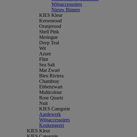
Wijnaccessoires
Nieuw Binnen
KIES Kleur
Kersenrood
Oranjerood
Shell Pink
Meringue
Deep Teal
Wit
Azure
Flint
Sea Salt
Mat Zwart
Bleu Riviera
Chambray
Ebbenzwart
Multicolour
Rose Quartz
Nuit
KIES Categorie
Aardewerk
Wijnaccessoires
Keukengerei
KIES Kleur
KIES Categorie