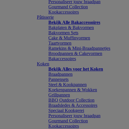
Personaliseer jouw braadpan
Gourmand Collection
Kookaccessoires
Pâtisserie
Bekijk Alle Bakaccessoires
Bakplaten & Bakvormen
Bakvormen Sets
Cake & Muffinvormen
Taartvormen
Ramekins & Mini-Braadpannetjes
Broodpannen & Cakevormen
Bakaccessoires
Koken
Bekijk Alles voor het Koken
Braadpannen
Pannensets
Steel & Kookpannen
Koekenpannen & Wokken
Grillpannen
BBQ Outdoor Collection
Braadsledes & Accessoires
Speciaal Kookgerei
Personaliseer jouw braadpan
Gourmand Collection
Kookaccessoires