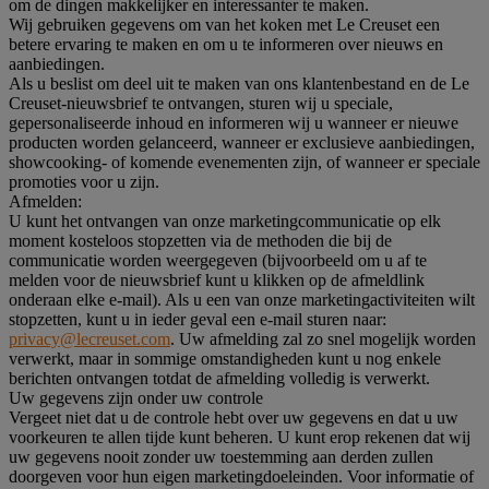
om de dingen makkelijker en interessanter te maken.
Wij gebruiken gegevens om van het koken met Le Creuset een
betere ervaring te maken en om u te informeren over nieuws en
aanbiedingen.
Als u beslist om deel uit te maken van ons klantenbestand en de Le
Creuset-nieuwsbrief te ontvangen, sturen wij u speciale,
gepersonaliseerde inhoud en informeren wij u wanneer er nieuwe
producten worden gelanceerd, wanneer er exclusieve aanbiedingen,
showcooking- of komende evenementen zijn, of wanneer er speciale
promoties voor u zijn.
Afmelden:
U kunt het ontvangen van onze marketingcommunicatie op elk
moment kosteloos stopzetten via de methoden die bij de
communicatie worden weergegeven (bijvoorbeeld om u af te
melden voor de nieuwsbrief kunt u klikken op de afmeldlink
onderaan elke e-mail). Als u een van onze marketingactiviteiten wilt
stopzetten, kunt u in ieder geval een e-mail sturen naar:
privacy@lecreuset.com
. Uw afmelding zal zo snel mogelijk worden
verwerkt, maar in sommige omstandigheden kunt u nog enkele
berichten ontvangen totdat de afmelding volledig is verwerkt.
Uw gegevens zijn onder uw controle
Vergeet niet dat u de controle hebt over uw gegevens en dat u uw
voorkeuren te allen tijde kunt beheren. U kunt erop rekenen dat wij
uw gegevens nooit zonder uw toestemming aan derden zullen
doorgeven voor hun eigen marketingdoeleinden. Voor informatie of