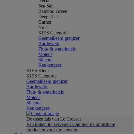
Nectar
Sea Salt
Bamboo Green
Deep Teal
Garnet
Nuit
KIES Categorie
Geëmailleerd gietijzer
Aardewerk
Fluit- & waterketels
Molens
Silicone
Keukengerei
KIES Kleur
KIES Categorie
Geëmailleerd gietijzer
Aardewerk
Fluit- & waterketels
Molens
Silicone
Keukengerei
De essentials van Le Creuset
Van koken tot serveren: vind hier de onmisbare
producten voor uw keuken.