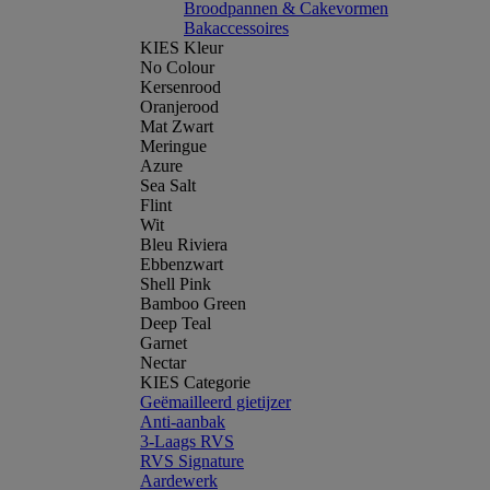
Broodpannen & Cakevormen
Bakaccessoires
KIES Kleur
No Colour
Kersenrood
Oranjerood
Mat Zwart
Meringue
Azure
Sea Salt
Flint
Wit
Bleu Riviera
Ebbenzwart
Shell Pink
Bamboo Green
Deep Teal
Garnet
Nectar
KIES Categorie
Geëmailleerd gietijzer
Anti-aanbak
3-Laags RVS
RVS Signature
Aardewerk