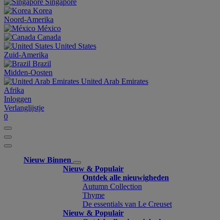
Singapore
Korea
Noord-Amerika
México
Canada
United States
Zuid-Amerika
Brazil
Midden-Oosten
United Arab Emirates
Afrika
Inloggen
Verlanglijstje
0
Nieuw Binnen
Nieuw & Populair
Ontdek alle nieuwigheden
Autumn Collection
Thyme
De essentials van Le Creuset
Nieuw & Populair