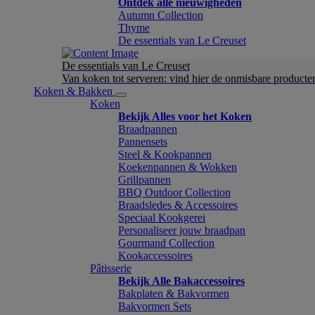
Ontdek alle nieuwigheden
Autumn Collection
Thyme
De essentials van Le Creuset
De essentials van Le Creuset
Van koken tot serveren: vind hier de onmisbare product
Koken & Bakken
Koken
Bekijk Alles voor het Koken
Braadpannen
Pannensets
Steel & Kookpannen
Koekenpannen & Wokken
Grillpannen
BBQ Outdoor Collection
Braadsledes & Accessoires
Speciaal Kookgerei
Personaliseer jouw braadpan
Gourmand Collection
Kookaccessoires
Pâtisserie
Bekijk Alle Bakaccessoires
Bakplaten & Bakvormen
Bakvormen Sets