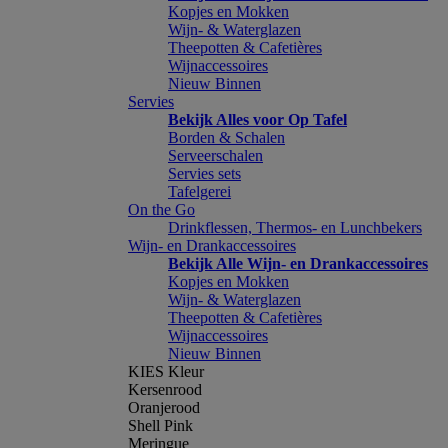
Kopjes en Mokken
Wijn- & Waterglazen
Theepotten & Cafetières
Wijnaccessoires
Nieuw Binnen
Servies
Bekijk Alles voor Op Tafel
Borden & Schalen
Serveerschalen
Servies sets
Tafelgerei
On the Go
Drinkflessen, Thermos- en Lunchbekers
Wijn- en Drankaccessoires
Bekijk Alle Wijn- en Drankaccessoires
Kopjes en Mokken
Wijn- & Waterglazen
Theepotten & Cafetières
Wijnaccessoires
Nieuw Binnen
KIES Kleur
Kersenrood
Oranjerood
Shell Pink
Meringue