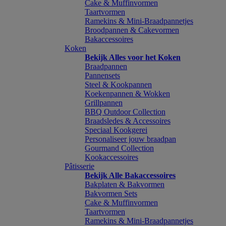
Cake & Muffinvormen
Taartvormen
Ramekins & Mini-Braadpannetjes
Broodpannen & Cakevormen
Bakaccessoires
Koken
Bekijk Alles voor het Koken
Braadpannen
Pannensets
Steel & Kookpannen
Koekenpannen & Wokken
Grillpannen
BBQ Outdoor Collection
Braadsledes & Accessoires
Speciaal Kookgerei
Personaliseer jouw braadpan
Gourmand Collection
Kookaccessoires
Pâtisserie
Bekijk Alle Bakaccessoires
Bakplaten & Bakvormen
Bakvormen Sets
Cake & Muffinvormen
Taartvormen
Ramekins & Mini-Braadpannetjes