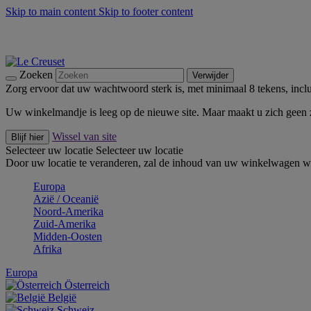
Skip to main content
Skip to footer content
Zomerse buitenmomenten met de BBQ Outdoor Collectie & Thy
De essentials van Le Creuset -
Ontdek Nu
Nieuwsbrieven: Registreer en bespaar 10%! -
Schrijf je nu in
Zoeken
Verwijder
Zorg ervoor dat uw wachtwoord sterk is, met minimaal 8 tekens, inclus
Uw winkelmandje is leeg op de nieuwe site. Maar maakt u zich geen
Wissel van site
Blijf hier
Selecteer uw locatie
Selecteer uw locatie
Door uw locatie te veranderen, zal de inhoud van uw winkelwagen wo
Europa
Aziё / Oceaniё
Noord-Amerika
Zuid-Amerika
Midden-Oosten
Afrika
Europa
Österreich
België
Schweiz