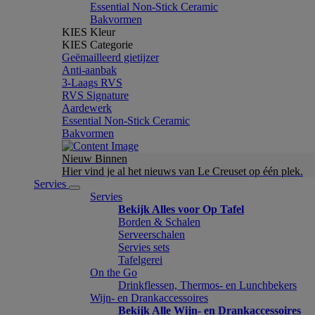
Essential Non-Stick Ceramic
Bakvormen
KIES Kleur
KIES Categorie
Geëmailleerd gietijzer
Anti-aanbak
3-Laags RVS
RVS Signature
Aardewerk
Essential Non-Stick Ceramic
Bakvormen
Nieuw Binnen
Hier vind je al het nieuws van Le Creuset op één plek.
Servies
Servies
Bekijk Alles voor Op Tafel
Borden & Schalen
Serveerschalen
Servies sets
Tafelgerei
On the Go
Drinkflessen, Thermos- en Lunchbekers
Wijn- en Drankaccessoires
Bekijk Alle Wijn- en Drankaccessoires