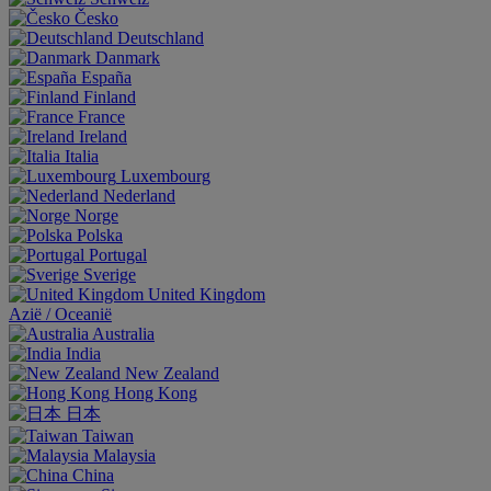
Česko
Deutschland
Danmark
España
Finland
France
Ireland
Italia
Luxembourg
Nederland
Norge
Polska
Portugal
Sverige
United Kingdom
Aziё / Oceaniё
Australia
India
New Zealand
Hong Kong
日本
Taiwan
Malaysia
China