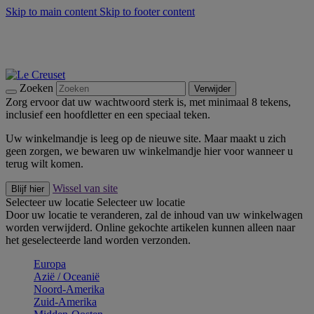
Skip to main content
Skip to footer content
Zomerse buitenmomenten met de BBQ Outdoor Collectie &
Thyme -
Shop Nu
De essentials van Le Creuset -
Ontdek Nu
Nieuwsbrieven: Registreer en bespaar 10%! -
Schrijf je nu in
Zoeken
Verwijder
Zorg ervoor dat uw wachtwoord sterk is, met minimaal 8 tekens,
inclusief een hoofdletter en een speciaal teken.
Uw winkelmandje is leeg op de nieuwe site. Maar maakt u zich
geen zorgen, we bewaren uw winkelmandje hier voor wanneer u
terug wilt komen.
Wissel van site
Blijf hier
Selecteer uw locatie
Selecteer uw locatie
Door uw locatie te veranderen, zal de inhoud van uw winkelwagen
worden verwijderd. Online gekochte artikelen kunnen alleen naar
het geselecteerde land worden verzonden.
Europa
Aziё / Oceaniё
Noord-Amerika
Zuid-Amerika