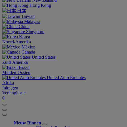
New Zealand
Hong Kong
日本
Taiwan
Malaysia
China
Singapore
Korea
Noord-Amerika
México
Canada
United States
Zuid-Amerika
Brazil
Midden-Oosten
United Arab Emirates
Afrika
Inloggen
Verlanglijstje
0
Nieuw Binnen