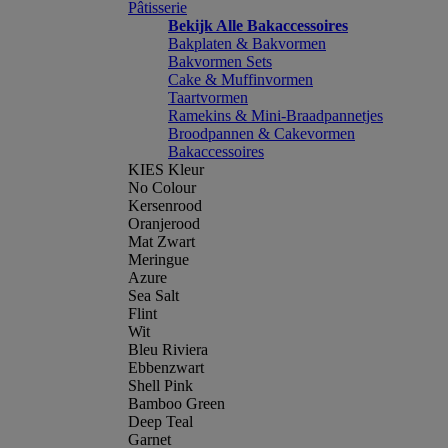
Pâtisserie
Bekijk Alle Bakaccessoires
Bakplaten & Bakvormen
Bakvormen Sets
Cake & Muffinvormen
Taartvormen
Ramekins & Mini-Braadpannetjes
Broodpannen & Cakevormen
Bakaccessoires
KIES Kleur
No Colour
Kersenrood
Oranjerood
Mat Zwart
Meringue
Azure
Sea Salt
Flint
Wit
Bleu Riviera
Ebbenzwart
Shell Pink
Bamboo Green
Deep Teal
Garnet