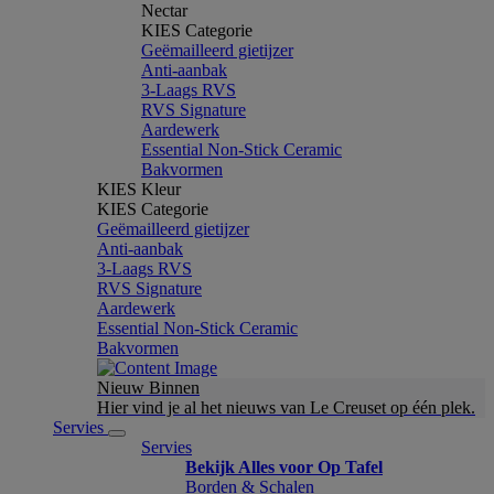
Nectar
KIES Categorie
Geëmailleerd gietijzer
Anti-aanbak
3-Laags RVS
RVS Signature
Aardewerk
Essential Non-Stick Ceramic
Bakvormen
KIES Kleur
KIES Categorie
Geëmailleerd gietijzer
Anti-aanbak
3-Laags RVS
RVS Signature
Aardewerk
Essential Non-Stick Ceramic
Bakvormen
Nieuw Binnen
Hier vind je al het nieuws van Le Creuset op één plek.
Servies
Servies
Bekijk Alles voor Op Tafel
Borden & Schalen