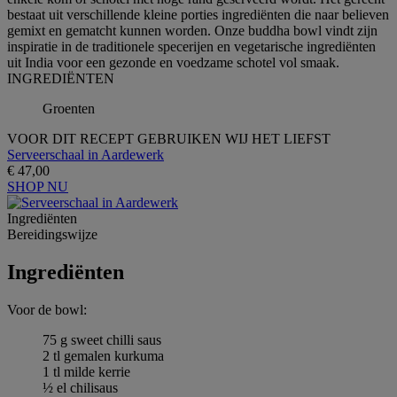
bestaat uit verschillende kleine porties ingrediënten die naar believen
gemixt en gematcht kunnen worden. Onze buddha bowl vindt zijn
inspiratie in de traditionele specerijen en vegetarische ingrediënten
uit India voor een gezonde en voedzame schotel vol smaak.
INGREDIЁNTEN
Groenten
VOOR DIT RECEPT GEBRUIKEN WIJ HET LIEFST
Serveerschaal in Aardewerk
€ 47,00
SHOP NU
Ingrediёnten
Bereidingswijze
Ingrediёnten
Voor de bowl:
75 g sweet chilli saus
2 tl gemalen kurkuma
1 tl milde kerrie
½ el chilisaus