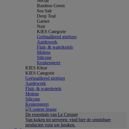
Nectar
Bamboo Green
Sea Salt
Deep Teal
Garnet
Nuit
KIES Categorie
Geëmailleerd gietijzer
Aardewerk
Fluit- & waterketels
Molens
Silicone
Keukengerei
KIES Kleur
KIES Categorie
Geëmailleerd gietijzer
Aardewerk
Fluit- & waterketels
Molens
Silicone
Keukengerei
De essentials van Le Creuset
Van koken tot serveren: vind hier de onmisbare
producten voor uw keuken.