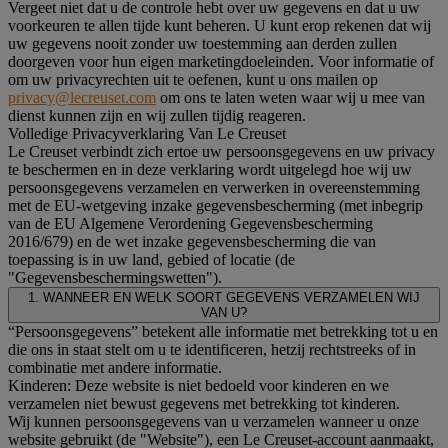
Vergeet niet dat u de controle hebt over uw gegevens en dat u uw
voorkeuren te allen tijde kunt beheren. U kunt erop rekenen dat wij
uw gegevens nooit zonder uw toestemming aan derden zullen
doorgeven voor hun eigen marketingdoeleinden. Voor informatie of
om uw privacyrechten uit te oefenen, kunt u ons mailen op
privacy@lecreuset.com
om ons te laten weten waar wij u mee van
dienst kunnen zijn en wij zullen tijdig reageren.
Volledige Privacyverklaring Van Le Creuset
Le Creuset verbindt zich ertoe uw persoonsgegevens en uw privacy
te beschermen en in deze verklaring wordt uitgelegd hoe wij uw
persoonsgegevens verzamelen en verwerken in overeenstemming
met de EU-wetgeving inzake gegevensbescherming (met inbegrip
van de EU Algemene Verordening Gegevensbescherming
2016/679) en de wet inzake gegevensbescherming die van
toepassing is in uw land, gebied of locatie (de
"Gegevensbeschermingswetten").
1. WANNEER EN WELK SOORT GEGEVENS VERZAMELEN WIJ
VAN U?
“Persoonsgegevens” betekent alle informatie met betrekking tot u en
die ons in staat stelt om u te identificeren, hetzij rechtstreeks of in
combinatie met andere informatie.
Kinderen: Deze website is niet bedoeld voor kinderen en we
verzamelen niet bewust gegevens met betrekking tot kinderen.
Wij kunnen persoonsgegevens van u verzamelen wanneer u onze
website gebruikt (de "Website"), een Le Creuset-account aanmaakt,