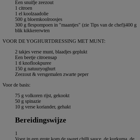
Een snuifje zeezout
1 citroen
1 el koolzaadolie
500 g bloemkoolroosjes
300 g flespompoen in "maantjes" (zie Tips van de chef)|400 g
blik kikkererwten
VOOR DE YOGHURTDRESSING MET MUNT:
2 takjes verse munt, blaadjes geplukt
Een beetje citroensap
1 tl knoflookpuree
150 g natuuryoghurt
Zeezout & versgemalen zwarte peper
Voor de basis:
75 g volkoren rijst, gekookt
50 g spinazie
10 g verse koriander, gehakt
Bereidingswijze
1
Voeg in een grote kom de sweet chilli sauce, de kurkuma, de