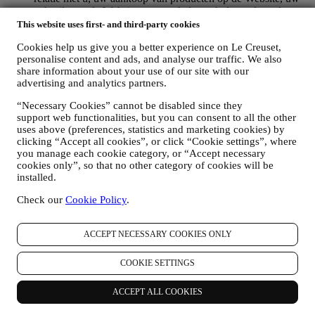
gebruik van de Website, eventuele latere hulp na de verkoop
of uw deelname aan onze wedstrijden te beheren. Mogelijk
This website uses first- and third-party cookies
moeten we bepaalde gegevens over u verwerken voor onze
Cookies help us give you a better experience on Le Creuset,
administratieve doeleinden die verband houden met onze
personalise content and ads, and analyse our traffic. We also
contractuele relatie met u, zoals de boekhouding, facturering
share information about your use of our site with our
en controle, verificatie van betaalkaarten, fraudescreening,
advertising and analytics partners.
veiligheid, beveiliging, systeemtests, onderhoud en statistische
analyse. Af en toe moeten we mogelijk om administratieve of
“Necessary Cookies” cannot be disabled since they
operationele redenen contact met u opnemen. Bijvoorbeeld
support web functionalities, but you can consent to all the other
om u een bevestiging van uw aankoop te sturen. We zullen
uses above (preferences, statistics and marketing cookies) by
uw persoonsgegevens ook gebruiken om uw verzoeken te
clicking “Accept all cookies”, or click “Cookie settings”, where
beantwoorden die via onze Websiteformulieren of andere
you manage each cookie category, or “Accept necessary
kanalen worden verzonden. Deze verwerkingsactiviteit is
cookies only”, so that no other category of cookies will be
vereist om ons in staat te stellen onze diensten aan u te
installed.
leveren. Wij kunnen uw gegevens verwerken op basis van
Check our
Cookie Policy
.
ons legitiem belang (naar behoren rekening houdend met uw
rechten en vrijheden) om u opvolg-e-mails te sturen in het
geval u artikelen aan onze online winkelwagen hebt
ACCEPT NECESSARY COOKIES ONLY
toegevoegd zonder de aankoop af te ronden. Als u de
aankoop niet binnen een bepaalde periode afrondt, worden er
COOKIE SETTINGS
geen verdere opvolgingsberichten verzonden.
OM U TE INFORMEREN OVER NIEUWS OF
AANBIEDINGEN VAN LE CREUSET-PRODUCTEN
ACCEPT ALL COOKIES
Als u ermee hebt ingestemd dat wij dit doen (bijvoorbeeld
door u aan te melden voor onze nieuwsbrief wanneer u een