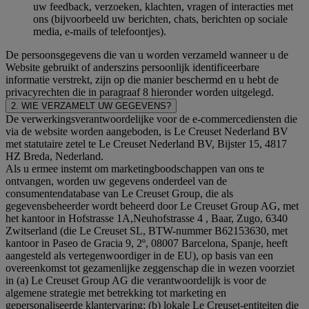
uw feedback, verzoeken, klachten, vragen of interacties met
ons (bijvoorbeeld uw berichten, chats, berichten op sociale
media, e-mails of telefoontjes).
De persoonsgegevens die van u worden verzameld wanneer u de
Website gebruikt of anderszins persoonlijk identificeerbare
informatie verstrekt, zijn op die manier beschermd en u hebt de
privacyrechten die in paragraaf 8 hieronder worden uitgelegd.
2. WIE VERZAMELT UW GEGEVENS?
De verwerkingsverantwoordelijke voor de e-commercediensten die
via de website worden aangeboden, is Le Creuset Nederland BV
met statutaire zetel te Le Creuset Nederland BV, Bijster 15, 4817
HZ Breda, Nederland.
Als u ermee instemt om marketingboodschappen van ons te
ontvangen, worden uw gegevens onderdeel van de
consumentendatabase van Le Creuset Group, die als
gegevensbeheerder wordt beheerd door Le Creuset Group AG, met
het kantoor in Hofstrasse 1A,Neuhofstrasse 4 , Baar, Zugo, 6340
Zwitserland (die Le Creuset SL, BTW-nummer B62153630, met
kantoor in Paseo de Gracia 9, 2º, 08007 Barcelona, Spanje, heeft
aangesteld als vertegenwoordiger in de EU), op basis van een
overeenkomst tot gezamenlijke zeggenschap die in wezen voorziet
in (a) Le Creuset Group AG die verantwoordelijk is voor de
algemene strategie met betrekking tot marketing en
gepersonaliseerde klantervaring; (b) lokale Le Creuset-entiteiten die