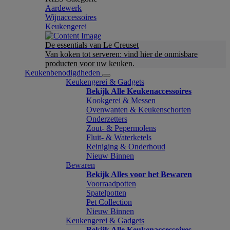
Aardewerk
Wijnaccessoires
Keukengerei
De essentials van Le Creuset
Van koken tot serveren: vind hier de onmisbare
producten voor uw keuken.
Keukenbenodigdheden
Keukengerei & Gadgets
Bekijk Alle Keukenaccessoires
Kookgerei & Messen
Ovenwanten & Keukenschorten
Onderzetters
Zout- & Pepermolens
Fluit- & Waterketels
Reiniging & Onderhoud
Nieuw Binnen
Bewaren
Bekijk Alles voor het Bewaren
Voorraadpotten
Spatelpotten
Pet Collection
Nieuw Binnen
Keukengerei & Gadgets
Bekijk Alle Keukenaccessoires