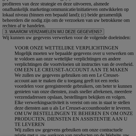
profiteren van deze strategie en deze uitvoeren, alsmede
onafhankelijk marketingcommunicatie/initiatieven ontwikkelen op
lokaal niveau (binnen een bepaald land); (c) beide gezamenlijk
beheerders die nodig zijn om de verzoeken van uw betrokkene om
rechten af te handelen.
3. WAAROM VERZAMELEN WIJ DEZE GEGEVENS?
Wij kunnen uw gegevens verwerken voor de volgende doeleinden:
VOOR ONZE WETTELIJKE VERPLICHTINGEN
Mogelijk moeten we bepaalde gegevens over u verwerken om
te voldoen aan onze wettelijke verplichtingen en andere
verplichtingen die voortvloeien uit instructies van de overheid.
OM EEN LE CREUSET-ACCOUNT AAN TE MAKEN
We zullen uw gegevens gebruiken om een Le Creuset-
account aan te maken die u toegang geeft tot een reeks
voordelen voor geregistreerde gebruikers, om beter te kunnen
genieten van onze diensten, zoals sneller afrekenen, meerdere
verzendadressen opslaan, bestellingen bekijken en volgen.
Elke verwerkingsactiviteit is vereist om ons in staat te stellen
deze diensten aan u als Le Creuset-accounthouder te leveren.
OM UW BESTELLINGEN TE BEHEREN EN OM ONZE
PRODUCTEN, DIENSTEN EN ASSISTENTIE AAN U
TE LEVEREN
Wij zullen uw gegevens gebruiken om onze contractuele
relatie met u, uw aankoop van producten op de Website, uw