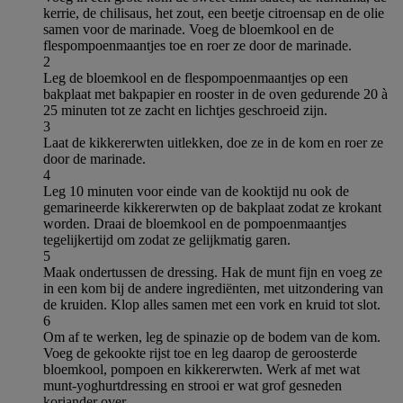
kerrie, de chilisaus, het zout, een beetje citroensap en de olie
samen voor de marinade. Voeg de bloemkool en de
flespompoenmaantjes toe en roer ze door de marinade.
2
Leg de bloemkool en de flespompoenmaantjes op een
bakplaat met bakpapier en rooster in de oven gedurende 20 à
25 minuten tot ze zacht en lichtjes geschroeid zijn.
3
Laat de kikkererwten uitlekken, doe ze in de kom en roer ze
door de marinade.
4
Leg 10 minuten voor einde van de kooktijd nu ook de
gemarineerde kikkererwten op de bakplaat zodat ze krokant
worden. Draai de bloemkool en de pompoenmaantjes
tegelijkertijd om zodat ze gelijkmatig garen.
5
Maak ondertussen de dressing. Hak de munt fijn en voeg ze
in een kom bij de andere ingrediënten, met uitzondering van
de kruiden. Klop alles samen met een vork en kruid tot slot.
6
Om af te werken, leg de spinazie op de bodem van de kom.
Voeg de gekookte rijst toe en leg daarop de geroosterde
bloemkool, pompoen en kikkererwten. Werk af met wat
munt-yoghurtdressing en strooi er wat grof gesneden
koriander over.