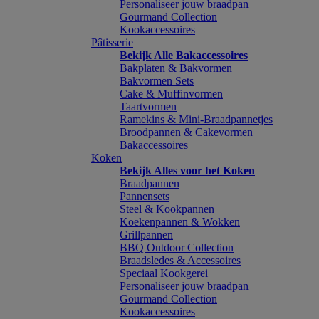
Personaliseer jouw braadpan
Gourmand Collection
Kookaccessoires
Pâtisserie
Bekijk Alle Bakaccessoires
Bakplaten & Bakvormen
Bakvormen Sets
Cake & Muffinvormen
Taartvormen
Ramekins & Mini-Braadpannetjes
Broodpannen & Cakevormen
Bakaccessoires
Koken
Bekijk Alles voor het Koken
Braadpannen
Pannensets
Steel & Kookpannen
Koekenpannen & Wokken
Grillpannen
BBQ Outdoor Collection
Braadsledes & Accessoires
Speciaal Kookgerei
Personaliseer jouw braadpan
Gourmand Collection
Kookaccessoires