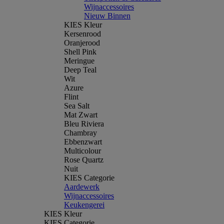
Wijnaccessoires
Nieuw Binnen
KIES Kleur
Kersenrood
Oranjerood
Shell Pink
Meringue
Deep Teal
Wit
Azure
Flint
Sea Salt
Mat Zwart
Bleu Riviera
Chambray
Ebbenzwart
Multicolour
Rose Quartz
Nuit
KIES Categorie
Aardewerk
Wijnaccessoires
Keukengerei
KIES Kleur
KIES Categorie