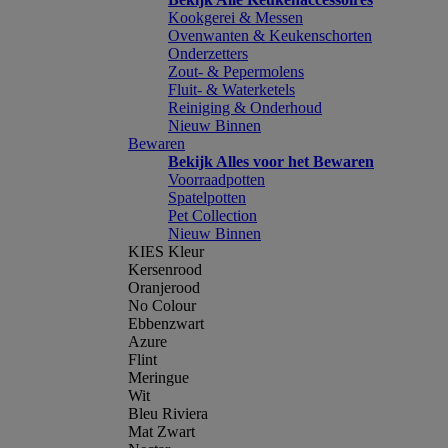
Kookgerei & Messen
Ovenwanten & Keukenschorten
Onderzetters
Zout- & Pepermolens
Fluit- & Waterketels
Reiniging & Onderhoud
Nieuw Binnen
Bewaren
Bekijk Alles voor het Bewaren
Voorraadpotten
Spatelpotten
Pet Collection
Nieuw Binnen
KIES Kleur
Kersenrood
Oranjerood
No Colour
Ebbenzwart
Azure
Flint
Meringue
Wit
Bleu Riviera
Mat Zwart