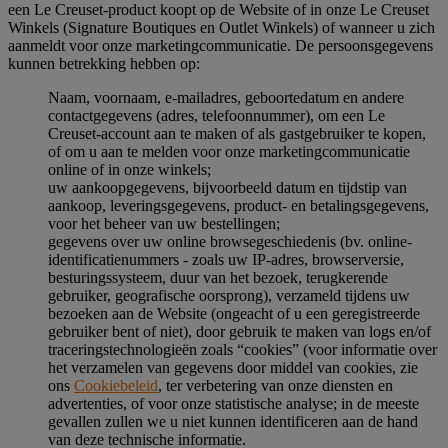
een Le Creuset-product koopt op de Website of in onze Le Creuset
Winkels (Signature Boutiques en Outlet Winkels) of wanneer u zich
aanmeldt voor onze marketingcommunicatie. De persoonsgegevens
kunnen betrekking hebben op:
Naam, voornaam, e-mailadres, geboortedatum en andere
contactgegevens (adres, telefoonnummer), om een Le
Creuset-account aan te maken of als gastgebruiker te kopen,
of om u aan te melden voor onze marketingcommunicatie
online of in onze winkels;
uw aankoopgegevens, bijvoorbeeld datum en tijdstip van
aankoop, leveringsgegevens, product- en betalingsgegevens,
voor het beheer van uw bestellingen;
gegevens over uw online browsegeschiedenis (bv. online-
identificatienummers - zoals uw IP-adres, browserversie,
besturingssysteem, duur van het bezoek, terugkerende
gebruiker, geografische oorsprong), verzameld tijdens uw
bezoeken aan de Website (ongeacht of u een geregistreerde
gebruiker bent of niet), door gebruik te maken van logs en/of
traceringstechnologieën zoals “cookies” (voor informatie over
het verzamelen van gegevens door middel van cookies, zie
ons
Cookiebeleid
, ter verbetering van onze diensten en
advertenties, of voor onze statistische analyse; in de meeste
gevallen zullen we u niet kunnen identificeren aan de hand
van deze technische informatie.