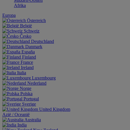
Midden-Oosten
Afrika
Europa
Österreich
België
Schweiz
Česko
Deutschland
Danmark
España
Finland
France
Ireland
Italia
Luxembourg
Nederland
Norge
Polska
Portugal
Sverige
United Kingdom
Aziё / Oceaniё
Australia
India