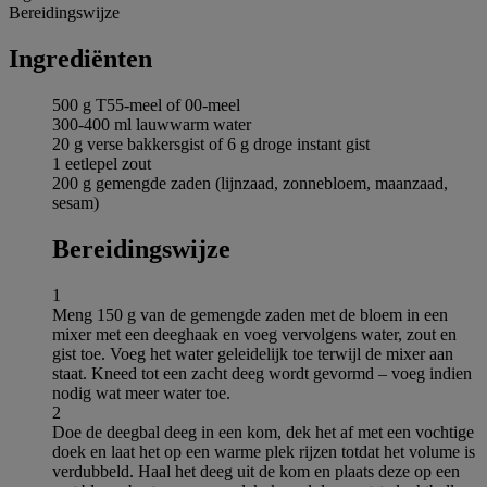
Bereidingswijze
Ingrediёnten
500 g T55-meel of 00-meel
300-400 ml lauwwarm water
20 g verse bakkersgist of 6 g droge instant gist
1 eetlepel zout
200 g gemengde zaden (lijnzaad, zonnebloem, maanzaad,
sesam)
Bereidingswijze
1
Meng 150 g van de gemengde zaden met de bloem in een
mixer met een deeghaak en voeg vervolgens water, zout en
gist toe. Voeg het water geleidelijk toe terwijl de mixer aan
staat. Kneed tot een zacht deeg wordt gevormd – voeg indien
nodig wat meer water toe.
2
Doe de deegbal deeg in een kom, dek het af met een vochtige
doek en laat het op een warme plek rijzen totdat het volume is
verdubbeld. Haal het deeg uit de kom en plaats deze op een