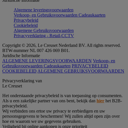
Juridische informatie
Algemene leveringsvoorwaarden
Verkoop- en Gebruiksvoorwaarden Cadeaukaarten
Privacybeleid
Cookiebeleid
Algemene Gebruiksvoorwaarden
Privacyverklaring - Retail-CCTV
Copyright © 2026, Le Creuset Nederland BV. All rights reserved.
BTW-nummer NL 007 426 069 B01.
Juridische Informatie
ALGEMENE LEVERINGSVOORWAARDEN
Verkoop- en
Gebruiksvoorwaarden Cadeaukaarten
PRIVACYBELEID
COOKIEBELEID
ALGEMENE GEBRUIKSVOORWAARDEN
Privacyverklaring van
Le Creuset
Het onderstaande privacybeleid is van toepassing op consumenten.
Als u een zakelijke partner van ons bent, bekijk dan
hier
het B2B-
privacybeleid.
Wij verbinden ons ertoe uw privacy te eerbiedigen en uw
persoonsgegevens te beschermen! Wij zullen altijd open zijn over
hoe en waarom we uw gegevens gebruiken.
Veiligheid bij online aankopen is onze prioriteit