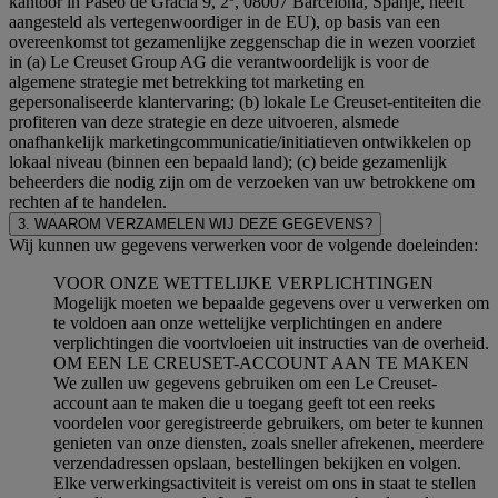
kantoor in Paseo de Gracia 9, 2º, 08007 Barcelona, Spanje, heeft
aangesteld als vertegenwoordiger in de EU), op basis van een
overeenkomst tot gezamenlijke zeggenschap die in wezen voorziet
in (a) Le Creuset Group AG die verantwoordelijk is voor de
algemene strategie met betrekking tot marketing en
gepersonaliseerde klantervaring; (b) lokale Le Creuset-entiteiten die
profiteren van deze strategie en deze uitvoeren, alsmede
onafhankelijk marketingcommunicatie/initiatieven ontwikkelen op
lokaal niveau (binnen een bepaald land); (c) beide gezamenlijk
beheerders die nodig zijn om de verzoeken van uw betrokkene om
rechten af te handelen.
3. WAAROM VERZAMELEN WIJ DEZE GEGEVENS?
Wij kunnen uw gegevens verwerken voor de volgende doeleinden:
VOOR ONZE WETTELIJKE VERPLICHTINGEN
Mogelijk moeten we bepaalde gegevens over u verwerken om
te voldoen aan onze wettelijke verplichtingen en andere
verplichtingen die voortvloeien uit instructies van de overheid.
OM EEN LE CREUSET-ACCOUNT AAN TE MAKEN
We zullen uw gegevens gebruiken om een Le Creuset-
account aan te maken die u toegang geeft tot een reeks
voordelen voor geregistreerde gebruikers, om beter te kunnen
genieten van onze diensten, zoals sneller afrekenen, meerdere
verzendadressen opslaan, bestellingen bekijken en volgen.
Elke verwerkingsactiviteit is vereist om ons in staat te stellen