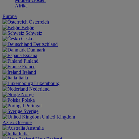
Midden-Oosten
Afrika
Europa
Österreich
België
Schweiz
Česko
Deutschland
Danmark
España
Finland
France
Ireland
Italia
Luxembourg
Nederland
Norge
Polska
Portugal
Sverige
United Kingdom
Aziё / Oceaniё
Australia
India