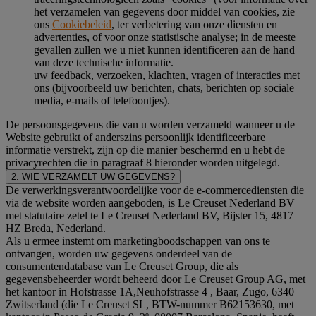
het verzamelen van gegevens door middel van cookies, zie
ons
Cookiebeleid
, ter verbetering van onze diensten en
advertenties, of voor onze statistische analyse; in de meeste
gevallen zullen we u niet kunnen identificeren aan de hand
van deze technische informatie.
uw feedback, verzoeken, klachten, vragen of interacties met
ons (bijvoorbeeld uw berichten, chats, berichten op sociale
media, e-mails of telefoontjes).
De persoonsgegevens die van u worden verzameld wanneer u de
Website gebruikt of anderszins persoonlijk identificeerbare
informatie verstrekt, zijn op die manier beschermd en u hebt de
privacyrechten die in paragraaf 8 hieronder worden uitgelegd.
2. WIE VERZAMELT UW GEGEVENS?
De verwerkingsverantwoordelijke voor de e-commercediensten die
via de website worden aangeboden, is Le Creuset Nederland BV
met statutaire zetel te Le Creuset Nederland BV, Bijster 15, 4817
HZ Breda, Nederland.
Als u ermee instemt om marketingboodschappen van ons te
ontvangen, worden uw gegevens onderdeel van de
consumentendatabase van Le Creuset Group, die als
gegevensbeheerder wordt beheerd door Le Creuset Group AG, met
het kantoor in Hofstrasse 1A,Neuhofstrasse 4 , Baar, Zugo, 6340
Zwitserland (die Le Creuset SL, BTW-nummer B62153630, met