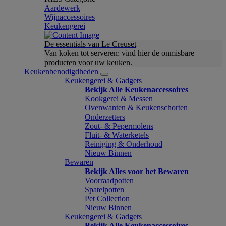
Aardewerk
Wijnaccessoires
Keukengerei
De essentials van Le Creuset
Van koken tot serveren: vind hier de onmisbare
producten voor uw keuken.
Keukenbenodigdheden
Keukengerei & Gadgets
Bekijk Alle Keukenaccessoires
Kookgerei & Messen
Ovenwanten & Keukenschorten
Onderzetters
Zout- & Pepermolens
Fluit- & Waterketels
Reiniging & Onderhoud
Nieuw Binnen
Bewaren
Bekijk Alles voor het Bewaren
Voorraadpotten
Spatelpotten
Pet Collection
Nieuw Binnen
Keukengerei & Gadgets
Bekijk Alle Keukenaccessoires