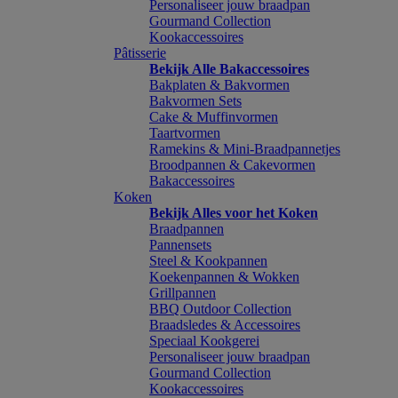
Personaliseer jouw braadpan
Gourmand Collection
Kookaccessoires
Pâtisserie
Bekijk Alle Bakaccessoires
Bakplaten & Bakvormen
Bakvormen Sets
Cake & Muffinvormen
Taartvormen
Ramekins & Mini-Braadpannetjes
Broodpannen & Cakevormen
Bakaccessoires
Koken
Bekijk Alles voor het Koken
Braadpannen
Pannensets
Steel & Kookpannen
Koekenpannen & Wokken
Grillpannen
BBQ Outdoor Collection
Braadsledes & Accessoires
Speciaal Kookgerei
Personaliseer jouw braadpan
Gourmand Collection
Kookaccessoires