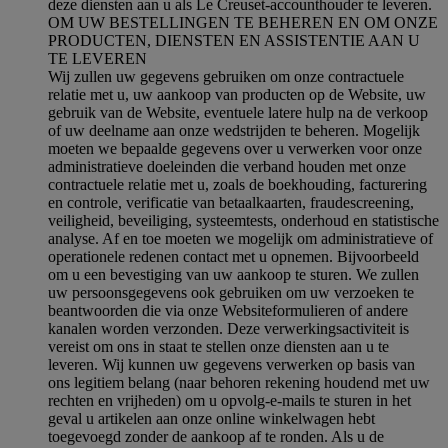
deze diensten aan u als Le Creuset-accounthouder te leveren.
OM UW BESTELLINGEN TE BEHEREN EN OM ONZE
PRODUCTEN, DIENSTEN EN ASSISTENTIE AAN U
TE LEVEREN
Wij zullen uw gegevens gebruiken om onze contractuele
relatie met u, uw aankoop van producten op de Website, uw
gebruik van de Website, eventuele latere hulp na de verkoop
of uw deelname aan onze wedstrijden te beheren. Mogelijk
moeten we bepaalde gegevens over u verwerken voor onze
administratieve doeleinden die verband houden met onze
contractuele relatie met u, zoals de boekhouding, facturering
en controle, verificatie van betaalkaarten, fraudescreening,
veiligheid, beveiliging, systeemtests, onderhoud en statistische
analyse. Af en toe moeten we mogelijk om administratieve of
operationele redenen contact met u opnemen. Bijvoorbeeld
om u een bevestiging van uw aankoop te sturen. We zullen
uw persoonsgegevens ook gebruiken om uw verzoeken te
beantwoorden die via onze Websiteformulieren of andere
kanalen worden verzonden. Deze verwerkingsactiviteit is
vereist om ons in staat te stellen onze diensten aan u te
leveren. Wij kunnen uw gegevens verwerken op basis van
ons legitiem belang (naar behoren rekening houdend met uw
rechten en vrijheden) om u opvolg-e-mails te sturen in het
geval u artikelen aan onze online winkelwagen hebt
toegevoegd zonder de aankoop af te ronden. Als u de