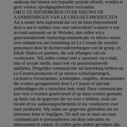
aankoop niet binnen een bepaalde periode afrondt, worden er
geen verdere opvolgingsberichten verzonden.
OM U TE INFORMEREN OVER NIEUWS OF
AANBIEDINGEN VAN LE CREUSET-PRODUCTEN
Als u ermee hebt ingestemd dat wij dit doen (bijvoorbeeld
door u aan te melden voor onze nieuwsbrief wanneer u een
account aanmaakt op de Website), dan zullen wij u
gepersonaliseerde marketingcommunicatie en nieuws sturen
over initiatieven met betrekking tot Le Creuset die worden
gepromoot door de dochterondernemingen van de groep, en
lokale filialen en partners, die ook afhangen van uw
voorkeuren. Wij zullen contact met u opnemen via e-mail,
sms of sociale media, maar ook via geautomatiseerde
middelen. Dergelijke communicatie zal betrekking hebben op
Le Creuset-producten of op nieuwe winkelopeningen,
exclusieve evenementen, wedstrijden, enquêtes, demonstraties
die worden georganiseerd door Le Creuset of speciale
aanbiedingen die u misschien leuk vindt. Deze communicatie
kan voor u worden geselecteerd of op maat worden gemaakt
op basis van de gegevens die we over u hebben, zoals uw
locatie of uw aankoopgeschiedenis of uw voorkeuren voor
onze producten. Wij zullen uw gegevens gebruiken om uw
interesses beter te begrijpen. Dit stelt ons in staat om onze
communicatie te personaliseren om deze relevanter en
interessanter te maken. Er zullen geen andere gevolgen zijn.