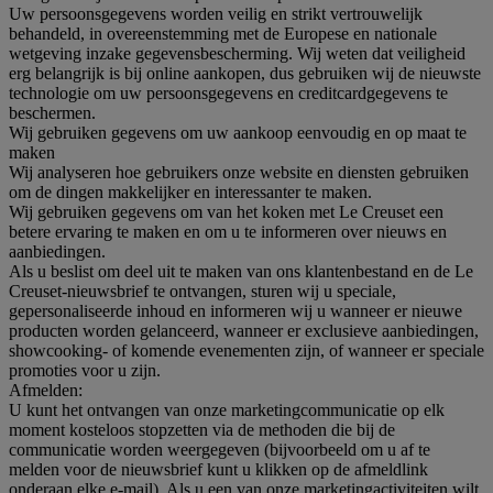
Uw persoonsgegevens worden veilig en strikt vertrouwelijk
behandeld, in overeenstemming met de Europese en nationale
wetgeving inzake gegevensbescherming. Wij weten dat veiligheid
erg belangrijk is bij online aankopen, dus gebruiken wij de nieuwste
technologie om uw persoonsgegevens en creditcardgegevens te
beschermen.
Wij gebruiken gegevens om uw aankoop eenvoudig en op maat te
maken
Wij analyseren hoe gebruikers onze website en diensten gebruiken
om de dingen makkelijker en interessanter te maken.
Wij gebruiken gegevens om van het koken met Le Creuset een
betere ervaring te maken en om u te informeren over nieuws en
aanbiedingen.
Als u beslist om deel uit te maken van ons klantenbestand en de Le
Creuset-nieuwsbrief te ontvangen, sturen wij u speciale,
gepersonaliseerde inhoud en informeren wij u wanneer er nieuwe
producten worden gelanceerd, wanneer er exclusieve aanbiedingen,
showcooking- of komende evenementen zijn, of wanneer er speciale
promoties voor u zijn.
Afmelden:
U kunt het ontvangen van onze marketingcommunicatie op elk
moment kosteloos stopzetten via de methoden die bij de
communicatie worden weergegeven (bijvoorbeeld om u af te
melden voor de nieuwsbrief kunt u klikken op de afmeldlink
onderaan elke e-mail). Als u een van onze marketingactiviteiten wilt