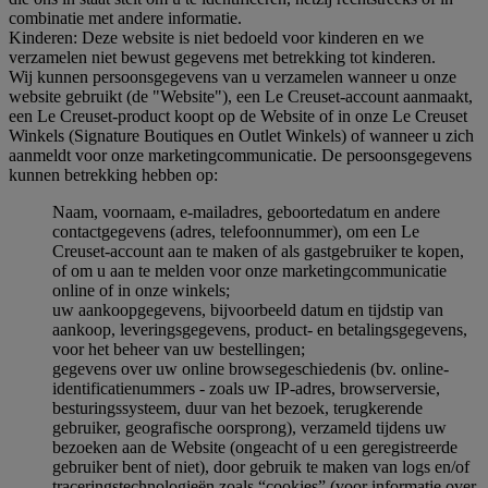
combinatie met andere informatie.
Kinderen: Deze website is niet bedoeld voor kinderen en we
verzamelen niet bewust gegevens met betrekking tot kinderen.
Wij kunnen persoonsgegevens van u verzamelen wanneer u onze
website gebruikt (de "Website"), een Le Creuset-account aanmaakt,
een Le Creuset-product koopt op de Website of in onze Le Creuset
Winkels (Signature Boutiques en Outlet Winkels) of wanneer u zich
aanmeldt voor onze marketingcommunicatie. De persoonsgegevens
kunnen betrekking hebben op:
Naam, voornaam, e-mailadres, geboortedatum en andere
contactgegevens (adres, telefoonnummer), om een Le
Creuset-account aan te maken of als gastgebruiker te kopen,
of om u aan te melden voor onze marketingcommunicatie
online of in onze winkels;
uw aankoopgegevens, bijvoorbeeld datum en tijdstip van
aankoop, leveringsgegevens, product- en betalingsgegevens,
voor het beheer van uw bestellingen;
gegevens over uw online browsegeschiedenis (bv. online-
identificatienummers - zoals uw IP-adres, browserversie,
besturingssysteem, duur van het bezoek, terugkerende
gebruiker, geografische oorsprong), verzameld tijdens uw
bezoeken aan de Website (ongeacht of u een geregistreerde
gebruiker bent of niet), door gebruik te maken van logs en/of
traceringstechnologieën zoals “cookies” (voor informatie over