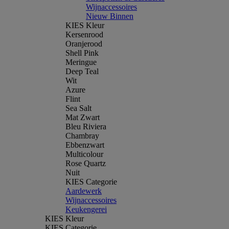
Wijnaccessoires
Nieuw Binnen
KIES Kleur
Kersenrood
Oranjerood
Shell Pink
Meringue
Deep Teal
Wit
Azure
Flint
Sea Salt
Mat Zwart
Bleu Riviera
Chambray
Ebbenzwart
Multicolour
Rose Quartz
Nuit
KIES Categorie
Aardewerk
Wijnaccessoires
Keukengerei
KIES Kleur
KIES Categorie