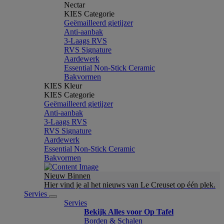
Nectar
KIES Categorie
Geëmailleerd gietijzer
Anti-aanbak
3-Laags RVS
RVS Signature
Aardewerk
Essential Non-Stick Ceramic
Bakvormen
KIES Kleur
KIES Categorie
Geëmailleerd gietijzer
Anti-aanbak
3-Laags RVS
RVS Signature
Aardewerk
Essential Non-Stick Ceramic
Bakvormen
Nieuw Binnen
Hier vind je al het nieuws van Le Creuset op één plek.
Servies
Servies
Bekijk Alles voor Op Tafel
Borden & Schalen