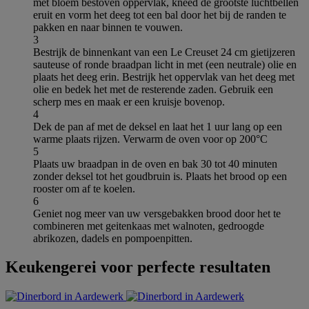
met bloem bestoven oppervlak, kneed de grootste luchtbellen
eruit en vorm het deeg tot een bal door het bij de randen te
pakken en naar binnen te vouwen.
3
Bestrijk de binnenkant van een Le Creuset 24 cm gietijzeren
sauteuse of ronde braadpan licht in met (een neutrale) olie en
plaats het deeg erin. Bestrijk het oppervlak van het deeg met
olie en bedek het met de resterende zaden. Gebruik een
scherp mes en maak er een kruisje bovenop.
4
Dek de pan af met de deksel en laat het 1 uur lang op een
warme plaats rijzen. Verwarm de oven voor op 200°C
5
Plaats uw braadpan in de oven en bak 30 tot 40 minuten
zonder deksel tot het goudbruin is. Plaats het brood op een
rooster om af te koelen.
6
Geniet nog meer van uw versgebakken brood door het te
combineren met geitenkaas met walnoten, gedroogde
abrikozen, dadels en pompoenpitten.
Keukengerei voor perfecte resultaten