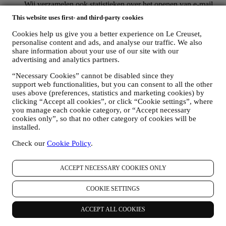
Wij verzamelen ook statistieken over het openen van e-mail
en klikgedrag met behulp van de in de sector gangbare
This website uses first- and third-party cookies
technologieën om ons te helpen onze nieuwsbrieven te
volgen. Deze verwerking is gebaseerd op uw toestemming
Cookies help us give you a better experience on Le Creuset,
om gepersonaliseerde marketingcommunicatie van ons te
personalise content and ads, and analyse our traffic. We also
ontvangen. De keuze om aan te melden kan worden
share information about your use of our site with our
uitgeoefend op de plaatsen waar persoonsgegevens worden
advertising and analytics partners.
verzameld door het juiste selectievakje aan te vinken of, als u
“Necessary Cookies” cannot be disabled since they
een Le Creuset-account heeft, via het Mijn account-gedeelte
support web functionalities, but you can consent to all the other
van de Website.
Afmelden
: U kunt het ontvangen van onze
uses above (preferences, statistics and marketing cookies) by
marketingcommunicatie of updates te allen tijde kosteloos
clicking “Accept all cookies”, or click “Cookie settings”, where
stopzetten via de methoden die bij de communicatie worden
you manage each cookie category, or “Accept necessary
weergegeven (om u bijvoorbeeld af te melden voor de
cookies only”, so that no other category of cookies will be
nieuwsbrief kunt u klikken op de afmeldlink onderaan elke e-
installed.
mail). Als u een Le Creuset account hebt, kunt u eenvoudig
uw marketingvoorkeuren beheren. Als u onze
Check our
Cookie Policy
.
marketingactiviteiten wilt stopzetten, kunt u in ieder geval een
e-mail sturen naar
privacy@lecreuset.com
. Wij zullen uw
afmelding zo spoedig mogelijk verwerken, maar in sommige
ACCEPT NECESSARY COOKIES ONLY
gevallen kunt u nog enkele berichten ontvangen totdat de
afmelding volledig is verwerkt.
COOKIE SETTINGS
Weet dat wij uw contactgegevens en andere
persoonsgegevens niet doorgeven of verkopen aan andere
ACCEPT ALL COOKIES
bedrijven voor hun marketingdoeleinden.
RE-TARGETING / OM ONZE AANBIEDINGEN AAN