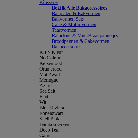
Pâtisserie
Bekijk Alle Bakaccessoires
Bakplaten & Bakvormen
Bakvormen Sets
Cake & Muffinvormen
Taartvormen
Ramekins & Mini-Braadpannetjes
Broodpannen & Cakevormen
Bakaccessoires
KIES Kleur
No Colour
Kersenrood
Oranjerood
Mat Zwart
Meringue
Azure
Sea Salt
Flint
Wit
Bleu Riviera
Ebbenzwart
Shell Pink
Bamboo Green
Deep Teal
Garnet