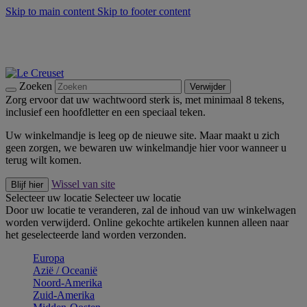
Skip to main content
Skip to footer content
Zomerse buitenmomenten met de BBQ Outdoor Collectie &
Thyme -
Shop Nu
De essentials van Le Creuset -
Ontdek Nu
Nieuwsbrieven: Registreer en bespaar 10%! -
Schrijf je nu in
Zoeken
Verwijder
Zorg ervoor dat uw wachtwoord sterk is, met minimaal 8 tekens,
inclusief een hoofdletter en een speciaal teken.
Uw winkelmandje is leeg op de nieuwe site. Maar maakt u zich
geen zorgen, we bewaren uw winkelmandje hier voor wanneer u
terug wilt komen.
Wissel van site
Blijf hier
Selecteer uw locatie
Selecteer uw locatie
Door uw locatie te veranderen, zal de inhoud van uw winkelwagen
worden verwijderd. Online gekochte artikelen kunnen alleen naar
het geselecteerde land worden verzonden.
Europa
Aziё / Oceaniё
Noord-Amerika
Zuid-Amerika