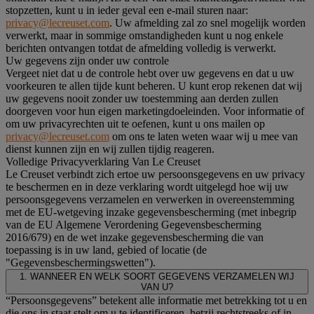
stopzetten, kunt u in ieder geval een e-mail sturen naar:
privacy@lecreuset.com
. Uw afmelding zal zo snel mogelijk worden
verwerkt, maar in sommige omstandigheden kunt u nog enkele
berichten ontvangen totdat de afmelding volledig is verwerkt.
Uw gegevens zijn onder uw controle
Vergeet niet dat u de controle hebt over uw gegevens en dat u uw
voorkeuren te allen tijde kunt beheren. U kunt erop rekenen dat wij
uw gegevens nooit zonder uw toestemming aan derden zullen
doorgeven voor hun eigen marketingdoeleinden. Voor informatie of
om uw privacyrechten uit te oefenen, kunt u ons mailen op
privacy@lecreuset.com
om ons te laten weten waar wij u mee van
dienst kunnen zijn en wij zullen tijdig reageren.
Volledige Privacyverklaring Van Le Creuset
Le Creuset verbindt zich ertoe uw persoonsgegevens en uw privacy
te beschermen en in deze verklaring wordt uitgelegd hoe wij uw
persoonsgegevens verzamelen en verwerken in overeenstemming
met de EU-wetgeving inzake gegevensbescherming (met inbegrip
van de EU Algemene Verordening Gegevensbescherming
2016/679) en de wet inzake gegevensbescherming die van
toepassing is in uw land, gebied of locatie (de
"Gegevensbeschermingswetten").
1. WANNEER EN WELK SOORT GEGEVENS VERZAMELEN WIJ
VAN U?
“Persoonsgegevens” betekent alle informatie met betrekking tot u en
die ons in staat stelt om u te identificeren, hetzij rechtstreeks of in