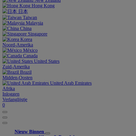
New Zealand
Hong Kong
日本
Taiwan
Malaysia
China
Singapore
Korea
Noord-Amerika
México
Canada
United States
Zuid-Amerika
Brazil
Midden-Oosten
United Arab Emirates
Afrika
Inloggen
Verlanglijstje
0
Nieuw Binnen