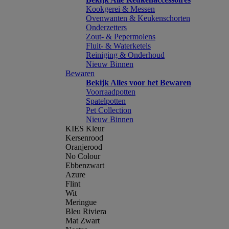
Kookgerei & Messen
Ovenwanten & Keukenschorten
Onderzetters
Zout- & Pepermolens
Fluit- & Waterketels
Reiniging & Onderhoud
Nieuw Binnen
Bewaren
Bekijk Alles voor het Bewaren
Voorraadpotten
Spatelpotten
Pet Collection
Nieuw Binnen
KIES Kleur
Kersenrood
Oranjerood
No Colour
Ebbenzwart
Azure
Flint
Wit
Meringue
Bleu Riviera
Mat Zwart