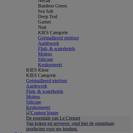
Nectar
Bamboo Green
Sea Salt
Deep Teal
Garnet
Nuit
KIES Categorie
Geëmailleerd gietijzer
Aardewerk
Fluit- & waterketels
Molens
Silicone
Keukengerei
KIES Kleur
KIES Categorie
Geëmailleerd gietijzer
Aardewerk
Fluit- & waterketels
Molens
Silicone
Keukengerei
De essentials van Le Creuset
Van koken tot serveren: vind hier de onmisbare
producten voor uw keuken.