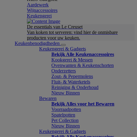
Aardewerk
Wijnaccessoires
Keukengerei
De essentials van Le Creuset
Van koken tot serveren: vind hier de onmisbare
producten voor uw keuken.
Keukenbenodigdheden
Keukengerei & Gadgets
Bekijk Alle Keukenaccessoires
Kookgerei & Messen
Ovenwanten & Keukenschorten
Onderzetters
Zout- & Pepermolens
Fluit- & Waterketels
Reiniging & Onderhoud
Nieuw Binnen
Bewaren
Bekijk Alles voor het Bewaren
Voorraadpotten
Spatelpotten
Pet Collection
Nieuw Binnen
Keukengerei & Gadgets
Bekijk Alle Keukenaccessoires