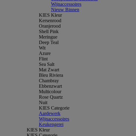
Wijnaccessoires
Nieuw Binnen
KIES Kleur
Kersenrood
Oranjerood
Shell Pink
Meringue
Deep Teal
Wit
Azure
Flint
Sea Salt
Mat Zwart
Bleu Riviera
Chambray
Ebbenzwart
Multicolour
Rose Quartz
Nuit
KIES Categorie
Aardewerk
Wijnaccessoires
Keukengerei
KIES Kleur
KIES Categorie