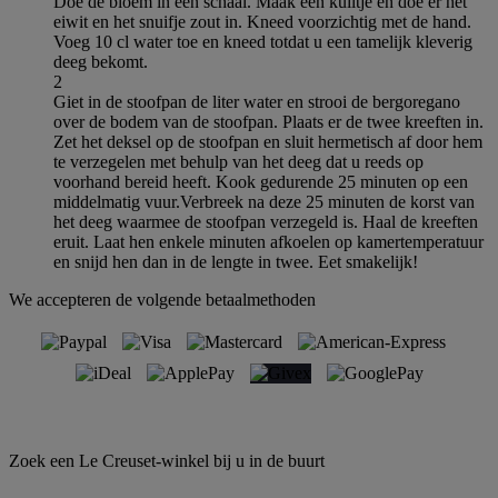
Doe de bloem in een schaal. Maak een kuiltje en doe er het
eiwit en het snuifje zout in. Kneed voorzichtig met de hand.
Voeg 10 cl water toe en kneed totdat u een tamelijk kleverig
deeg bekomt.
2
Giet in de stoofpan de liter water en strooi de bergoregano
over de bodem van de stoofpan. Plaats er de twee kreeften in.
Zet het deksel op de stoofpan en sluit hermetisch af door hem
te verzegelen met behulp van het deeg dat u reeds op
voorhand bereid heeft. Kook gedurende 25 minuten op een
middelmatig vuur.Verbreek na deze 25 minuten de korst van
het deeg waarmee de stoofpan verzegeld is. Haal de kreeften
eruit. Laat hen enkele minuten afkoelen op kamertemperatuur
en snijd hen dan in de lengte in twee. Eet smakelijk!
We accepteren de volgende betaalmethoden
Zoek een Le Creuset-winkel bij u in de buurt