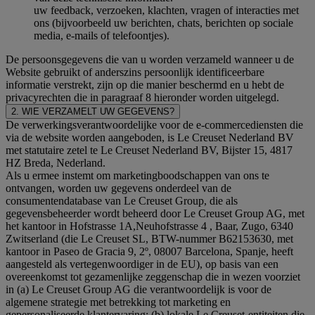
uw feedback, verzoeken, klachten, vragen of interacties met
ons (bijvoorbeeld uw berichten, chats, berichten op sociale
media, e-mails of telefoontjes).
De persoonsgegevens die van u worden verzameld wanneer u de
Website gebruikt of anderszins persoonlijk identificeerbare
informatie verstrekt, zijn op die manier beschermd en u hebt de
privacyrechten die in paragraaf 8 hieronder worden uitgelegd.
2. WIE VERZAMELT UW GEGEVENS?
De verwerkingsverantwoordelijke voor de e-commercediensten die
via de website worden aangeboden, is Le Creuset Nederland BV
met statutaire zetel te Le Creuset Nederland BV, Bijster 15, 4817
HZ Breda, Nederland.
Als u ermee instemt om marketingboodschappen van ons te
ontvangen, worden uw gegevens onderdeel van de
consumentendatabase van Le Creuset Group, die als
gegevensbeheerder wordt beheerd door Le Creuset Group AG, met
het kantoor in Hofstrasse 1A,Neuhofstrasse 4 , Baar, Zugo, 6340
Zwitserland (die Le Creuset SL, BTW-nummer B62153630, met
kantoor in Paseo de Gracia 9, 2º, 08007 Barcelona, Spanje, heeft
aangesteld als vertegenwoordiger in de EU), op basis van een
overeenkomst tot gezamenlijke zeggenschap die in wezen voorziet
in (a) Le Creuset Group AG die verantwoordelijk is voor de
algemene strategie met betrekking tot marketing en
gepersonaliseerde klantervaring; (b) lokale Le Creuset-entiteiten die