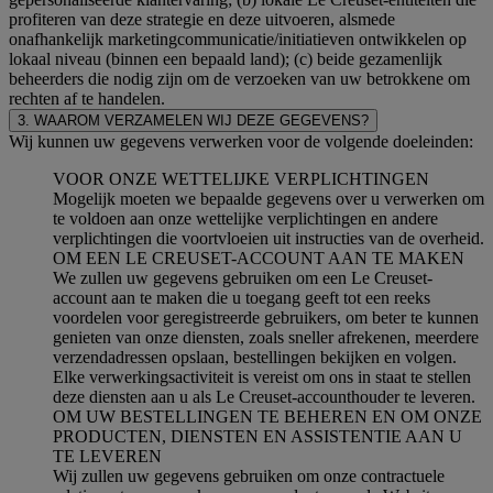
profiteren van deze strategie en deze uitvoeren, alsmede
onafhankelijk marketingcommunicatie/initiatieven ontwikkelen op
lokaal niveau (binnen een bepaald land); (c) beide gezamenlijk
beheerders die nodig zijn om de verzoeken van uw betrokkene om
rechten af te handelen.
3. WAAROM VERZAMELEN WIJ DEZE GEGEVENS?
Wij kunnen uw gegevens verwerken voor de volgende doeleinden:
VOOR ONZE WETTELIJKE VERPLICHTINGEN
Mogelijk moeten we bepaalde gegevens over u verwerken om
te voldoen aan onze wettelijke verplichtingen en andere
verplichtingen die voortvloeien uit instructies van de overheid.
OM EEN LE CREUSET-ACCOUNT AAN TE MAKEN
We zullen uw gegevens gebruiken om een Le Creuset-
account aan te maken die u toegang geeft tot een reeks
voordelen voor geregistreerde gebruikers, om beter te kunnen
genieten van onze diensten, zoals sneller afrekenen, meerdere
verzendadressen opslaan, bestellingen bekijken en volgen.
Elke verwerkingsactiviteit is vereist om ons in staat te stellen
deze diensten aan u als Le Creuset-accounthouder te leveren.
OM UW BESTELLINGEN TE BEHEREN EN OM ONZE
PRODUCTEN, DIENSTEN EN ASSISTENTIE AAN U
TE LEVEREN
Wij zullen uw gegevens gebruiken om onze contractuele