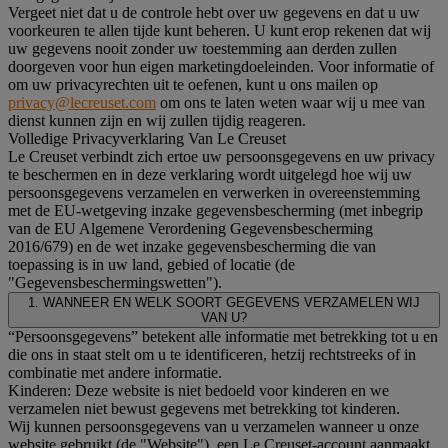
Vergeet niet dat u de controle hebt over uw gegevens en dat u uw
voorkeuren te allen tijde kunt beheren. U kunt erop rekenen dat wij
uw gegevens nooit zonder uw toestemming aan derden zullen
doorgeven voor hun eigen marketingdoeleinden. Voor informatie of
om uw privacyrechten uit te oefenen, kunt u ons mailen op
privacy@lecreuset.com
om ons te laten weten waar wij u mee van
dienst kunnen zijn en wij zullen tijdig reageren.
Volledige Privacyverklaring Van Le Creuset
Le Creuset verbindt zich ertoe uw persoonsgegevens en uw privacy
te beschermen en in deze verklaring wordt uitgelegd hoe wij uw
persoonsgegevens verzamelen en verwerken in overeenstemming
met de EU-wetgeving inzake gegevensbescherming (met inbegrip
van de EU Algemene Verordening Gegevensbescherming
2016/679) en de wet inzake gegevensbescherming die van
toepassing is in uw land, gebied of locatie (de
"Gegevensbeschermingswetten").
1. WANNEER EN WELK SOORT GEGEVENS VERZAMELEN WIJ
VAN U?
“Persoonsgegevens” betekent alle informatie met betrekking tot u en
die ons in staat stelt om u te identificeren, hetzij rechtstreeks of in
combinatie met andere informatie.
Kinderen: Deze website is niet bedoeld voor kinderen en we
verzamelen niet bewust gegevens met betrekking tot kinderen.
Wij kunnen persoonsgegevens van u verzamelen wanneer u onze
website gebruikt (de "Website"), een Le Creuset-account aanmaakt,