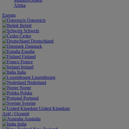
Midden-Oosten
Afrika
Europa
Österreich
België
Schweiz
Česko
Deutschland
Danmark
España
Finland
France
Ireland
Italia
Luxembourg
Nederland
Norge
Polska
Portugal
Sverige
United Kingdom
Aziё / Oceaniё
Australia
India