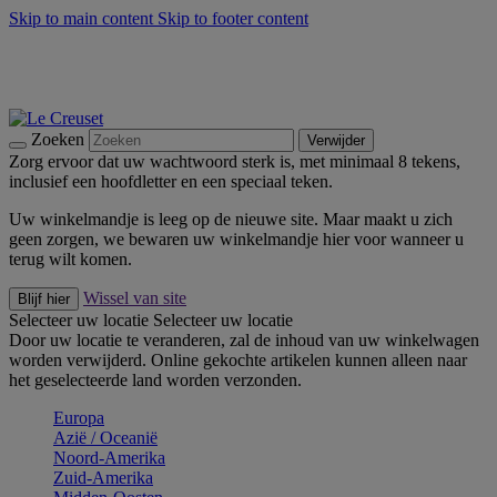
Skip to main content
Skip to footer content
Zomerse buitenmomenten met de BBQ Outdoor Collectie &
Thyme -
Shop Nu
De essentials van Le Creuset -
Ontdek Nu
Nieuwsbrieven: Registreer en bespaar 10%! -
Schrijf je nu in
Zoeken
Verwijder
Zorg ervoor dat uw wachtwoord sterk is, met minimaal 8 tekens,
inclusief een hoofdletter en een speciaal teken.
Uw winkelmandje is leeg op de nieuwe site. Maar maakt u zich
geen zorgen, we bewaren uw winkelmandje hier voor wanneer u
terug wilt komen.
Wissel van site
Blijf hier
Selecteer uw locatie
Selecteer uw locatie
Door uw locatie te veranderen, zal de inhoud van uw winkelwagen
worden verwijderd. Online gekochte artikelen kunnen alleen naar
het geselecteerde land worden verzonden.
Europa
Aziё / Oceaniё
Noord-Amerika
Zuid-Amerika