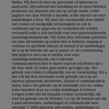
bieden. Wij doen dit door uw gewoontes of interesses te
analyseren, bijvoorbeeld met betrekking tot de meest bekeken
producten, uw interactie met ons op sociale media, welke
pagina's van onze Website u bezoekt, welke inhoud van onze
aanbiedingen u leest. Wij doen dit voornamelijk door middel
van cookies en soortgelijke technologieën en ook in
combinatie met uw gegevens en voorkeuren die worden
verzameld zodra u zich inschrijft voor onze gepersonaliseerde
marketingcommunicatie. Wij zullen deze informatie gebruiken
om onze advertenties op andere sites te beheren, toegang te
verlenen tot specifieke inhoud, de inhoud of de aanbiedingen
die u op de Website ziet aan te passen of, als u toestemming
hebt gegeven om u aan te melden voor onze
marketingcommunicatie, om u relevante
communicatie/berichten te sturen waarvan wij denken dat u
die leuk vindt. Er zullen geen andere gevolgen zijn. Het
gebruik van cookies is afhankelijk van uw toestemming. Als u
niet wilt dat deze informatie wordt gebruikt om u op uw
interesse gebaseerde advertenties, inhoud of communicatie te
sturen, kunt u het gebruik van de informatie over uw online-
acties beperken door uw cookie-instellingen te beheren
(vergeet echter niet dat bepaalde cookies noodzakelijk zijn
voor het gebruik van de Website). Let op: dit betekent niet dat
u geen advertenties, aanbiedingen of communicatie meer
ontvangt. U blijft algemene advertenties, aanbiedingen of