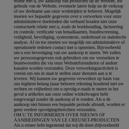
relatie met u, uw aankoop van producten op de Website, uw
gebruik van de Website, eventuele latere hulp na de verkoop
of uw deelname aan onze wedstrijden te beheren. Mogelijk
moeten we bepaalde gegevens over u verwerken voor onze
administratieve doeleinden die verband houden met onze
contractuele relatie met u, zoals de boekhouding, facturering
en controle, verificatie van betaalkaarten, fraudescreening,
veiligheid, beveiliging, systeemtests, onderhoud en statistische
analyse. Af en toe moeten we mogelijk om administratieve of
operationele redenen contact met u opnemen. Bijvoorbeeld
om u een bevestiging van uw aankoop te sturen. We zullen
uw persoonsgegevens ook gebruiken om uw verzoeken te
beantwoorden die via onze Websiteformulieren of andere
kanalen worden verzonden. Deze verwerkingsactiviteit is
vereist om ons in staat te stellen onze diensten aan u te
leveren. Wij kunnen uw gegevens verwerken op basis van
ons legitiem belang (naar behoren rekening houdend met uw
rechten en vrijheden) om u opvolg-e-mails te sturen in het
geval u artikelen aan onze online winkelwagen hebt
toegevoegd zonder de aankoop af te ronden. Als u de
aankoop niet binnen een bepaalde periode afrondt, worden er
geen verdere opvolgingsberichten verzonden.
OM U TE INFORMEREN OVER NIEUWS OF
AANBIEDINGEN VAN LE CREUSET-PRODUCTEN
Als u ermee hebt ingestemd dat wij dit doen (bijvoorbeeld