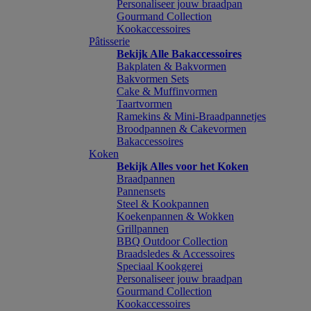
Personaliseer jouw braadpan
Gourmand Collection
Kookaccessoires
Pâtisserie
Bekijk Alle Bakaccessoires
Bakplaten & Bakvormen
Bakvormen Sets
Cake & Muffinvormen
Taartvormen
Ramekins & Mini-Braadpannetjes
Broodpannen & Cakevormen
Bakaccessoires
Koken
Bekijk Alles voor het Koken
Braadpannen
Pannensets
Steel & Kookpannen
Koekenpannen & Wokken
Grillpannen
BBQ Outdoor Collection
Braadsledes & Accessoires
Speciaal Kookgerei
Personaliseer jouw braadpan
Gourmand Collection
Kookaccessoires