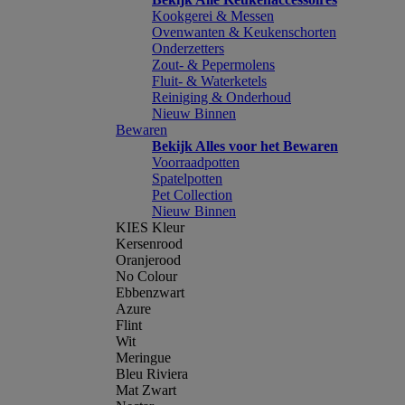
Kookgerei & Messen
Ovenwanten & Keukenschorten
Onderzetters
Zout- & Pepermolens
Fluit- & Waterketels
Reiniging & Onderhoud
Nieuw Binnen
Bewaren
Bekijk Alles voor het Bewaren
Voorraadpotten
Spatelpotten
Pet Collection
Nieuw Binnen
KIES Kleur
Kersenrood
Oranjerood
No Colour
Ebbenzwart
Azure
Flint
Wit
Meringue
Bleu Riviera
Mat Zwart