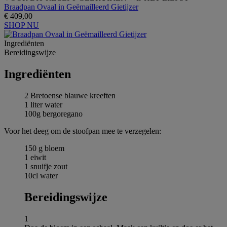
Braadpan Ovaal in Geëmailleerd Gietijzer
€ 409,00
SHOP NU
Ingrediёnten
Bereidingswijze
Ingrediёnten
2 Bretoense blauwe kreeften
1 liter water
100g bergoregano
Voor het deeg om de stoofpan mee te verzegelen:
150 g bloem
1 eiwit
1 snuifje zout
10cl water
Bereidingswijze
1