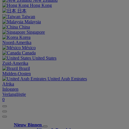
New Zealand
Hong Kong
日本
Taiwan
Malaysia
China
Singapore
Korea
Noord-Amerika
México
Canada
United States
Zuid-Amerika
Brazil
Midden-Oosten
United Arab Emirates
Afrika
Inloggen
Verlanglijstje
0
Nieuw Binnen