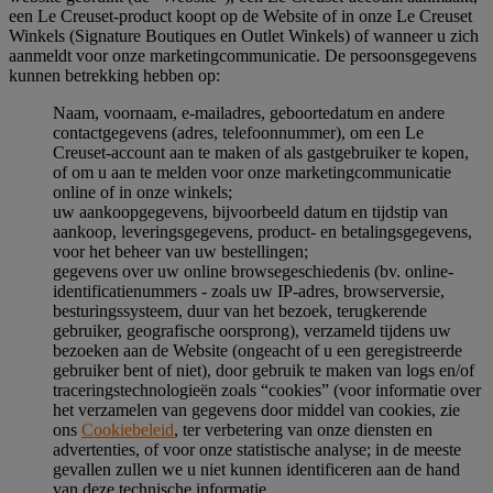
een Le Creuset-product koopt op de Website of in onze Le Creuset
Winkels (Signature Boutiques en Outlet Winkels) of wanneer u zich
aanmeldt voor onze marketingcommunicatie. De persoonsgegevens
kunnen betrekking hebben op:
Naam, voornaam, e-mailadres, geboortedatum en andere
contactgegevens (adres, telefoonnummer), om een Le
Creuset-account aan te maken of als gastgebruiker te kopen,
of om u aan te melden voor onze marketingcommunicatie
online of in onze winkels;
uw aankoopgegevens, bijvoorbeeld datum en tijdstip van
aankoop, leveringsgegevens, product- en betalingsgegevens,
voor het beheer van uw bestellingen;
gegevens over uw online browsegeschiedenis (bv. online-
identificatienummers - zoals uw IP-adres, browserversie,
besturingssysteem, duur van het bezoek, terugkerende
gebruiker, geografische oorsprong), verzameld tijdens uw
bezoeken aan de Website (ongeacht of u een geregistreerde
gebruiker bent of niet), door gebruik te maken van logs en/of
traceringstechnologieën zoals “cookies” (voor informatie over
het verzamelen van gegevens door middel van cookies, zie
ons
Cookiebeleid
, ter verbetering van onze diensten en
advertenties, of voor onze statistische analyse; in de meeste
gevallen zullen we u niet kunnen identificeren aan de hand
van deze technische informatie.