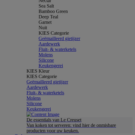
Nectar
Sea Salt
Bamboo Green
Deep Teal
Garnet
Nuit
KIES Categorie
Geëmailleerd gietijzer
Aardewerk
Fluit- & waterketels
Molens
Silicone
Keukengerei
KIES Kleur
KIES Categorie
Geëmailleerd gietijzer
Aardewerk
Fluit- & waterketels
Molens
Silicone
Keukengerei
De essentials van Le Creuset
Van koken tot serveren: vind hier de onmisbare
producten voor uw keuken.