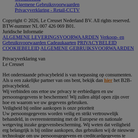
Algemene Gebruiksvoorwaarden
Privacyverklaring - Retail-CCTV
Copyright © 2026, Le Creuset Nederland BV. All rights reserved.
BTW-nummer NL 007 426 069 B01.
Juridische Informatie
ALGEMENE LEVERINGSVOORWAARDEN
Verkoop- en
Gebruiksvoorwaarden Cadeaukaarten
PRIVACYBELEID
COOKIEBELEID
ALGEMENE GEBRUIKSVOORWAARDEN
Privacyverklaring van
Le Creuset
Het onderstaande privacybeleid is van toepassing op consumenten.
Als u een zakelijke partner van ons bent, bekijk dan
hier
het B2B-
privacybeleid.
Wij verbinden ons ertoe uw privacy te eerbiedigen en uw
persoonsgegevens te beschermen! Wij zullen altijd open zijn over
hoe en waarom we uw gegevens gebruiken.
Veiligheid bij online aankopen is onze prioriteit
Uw persoonsgegevens worden veilig en strikt vertrouwelijk
behandeld, in overeenstemming met de Europese en nationale
wetgeving inzake gegevensbescherming. Wij weten dat veiligheid
erg belangrijk is bij online aankopen, dus gebruiken wij de nieuwste
technologie om uw persoonsgegevens en creditcardgegevens te