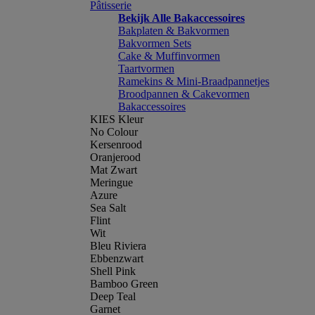
Pâtisserie
Bekijk Alle Bakaccessoires
Bakplaten & Bakvormen
Bakvormen Sets
Cake & Muffinvormen
Taartvormen
Ramekins & Mini-Braadpannetjes
Broodpannen & Cakevormen
Bakaccessoires
KIES Kleur
No Colour
Kersenrood
Oranjerood
Mat Zwart
Meringue
Azure
Sea Salt
Flint
Wit
Bleu Riviera
Ebbenzwart
Shell Pink
Bamboo Green
Deep Teal
Garnet