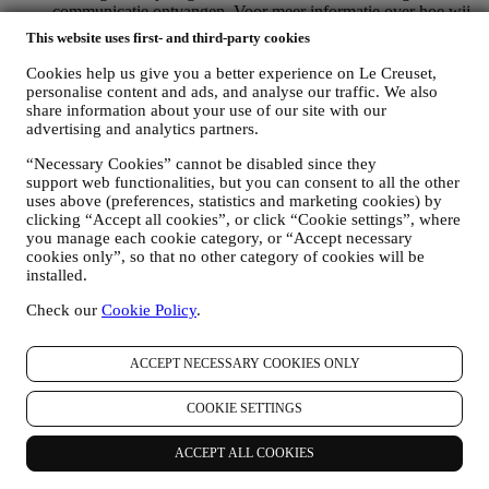
communicatie ontvangen. Voor meer informatie over hoe wij
cookies gebruiken en hoe u ze kunt verwijderen, raadpleegt u
This website uses first- and third-party cookies
ons
Cookiebeleid
,
PRODUCT REVIEW
Cookies help us give you a better experience on Le Creuset,
Als u een van onze producten hebt gekocht, kunnen wij u een
personalise content and ads, and analyse our traffic. We also
e-mail sturen met de vraag om uw producten te beoordelen.
share information about your use of our site with our
Wij zijn geïnteresseerd in productbeoordelingen van onze
advertising and analytics partners.
klanten (als zij dergelijke informatie willen verstrekken) om
“Necessary Cookies” cannot be disabled since they
onze producten en diensten voortdurend te verbeteren. Aan
support web functionalities, but you can consent to all the other
het einde van het aankoopproces kunnen wij u ook uitnodigen
uses above (preferences, statistics and marketing cookies) by
om uw productbeoordeling te schrijven. De beoordeling is
clicking “Accept all cookies”, or click “Cookie settings”, where
niet verplicht, en u bent vrij om deze al dan niet in te dienen.
you manage each cookie category, or “Accept necessary
WHATSAPP FOR BUSINESS
cookies only”, so that no other category of cookies will be
Sommige van onze fysieke winkels gebruiken WhatsApp for
installed.
Business met klanten die daarom vragen, alleen om
ondersteuning te bieden en informatie over onze producten te
Check our
Cookie Policy
.
sturen. Dit kanaal is niet gericht op de verkoop van onze
producten. Er worden geen creditcardgegevens of andere
gevoelige informatie gevraagd via WhatsApp. U kunt meer te
ACCEPT NECESSARY COOKIES ONLY
weten komen over de voorwaarden en garanties van
WhatsApp voor de internationale overdracht van uw
COOKIE SETTINGS
gegevens op https://www.whatsapp.com/legal/privacy-policy-
eea. U kunt uw rechten inzake gegevensbescherming
ACCEPT ALL COOKIES
uitoefenen, waaronder het herroepen/uitschrijven en het
wissen van de gegevens, door contact op te nemen met uw