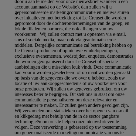
door u aan te melden voor onze nieuwsbrief wanneer u een
account aanmaakt op de Website), dan zullen wij u
gepersonaliseerde marketingcommunicatie en nieuws sturen
over initiatieven met betrekking tot Le Creuset die worden
gepromoot door de dochterondernemingen van de groep, en
lokale filialen en partners, die ook afhangen van uw
voorkeuren. Wij zullen contact met u opnemen via e-mail,
sms of sociale media, maar ook via geautomatiseerde
middelen. Dergelijke communicatie zal betrekking hebben op
Le Creuset-producten of op nieuwe winkelopeningen,
exclusieve evenementen, wedstrijden, enquêtes, demonstraties
die worden georganiseerd door Le Creuset of speciale
aanbiedingen die u misschien leuk vindt. Deze communicatie
kan voor u worden geselecteerd of op maat worden gemaakt
op basis van de gegevens die we over u hebben, zoals uw
locatie of uw aankoopgeschiedenis of uw voorkeuren voor
onze producten. Wij zullen uw gegevens gebruiken om uw
interesses beter te begrijpen. Dit stelt ons in staat om onze
communicatie te personaliseren om deze relevanter en
interessanter te maken. Er zullen geen andere gevolgen zijn.
Wij verzamelen ook statistieken over het openen van e-mail
en klikgedrag met behulp van de in de sector gangbare
technologieën om ons te helpen onze nieuwsbrieven te
volgen. Deze verwerking is gebaseerd op uw toestemming
om gepersonaliseerde marketingcommunicatie van ons te