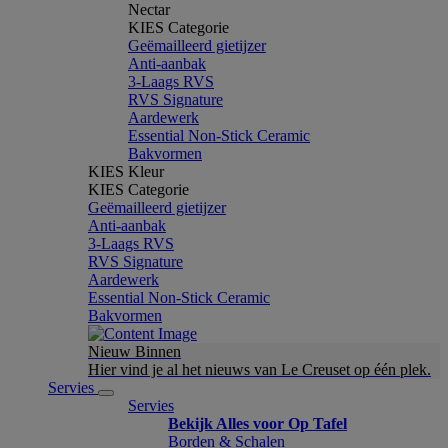
Nectar
KIES Categorie
Geëmailleerd gietijzer
Anti-aanbak
3-Laags RVS
RVS Signature
Aardewerk
Essential Non-Stick Ceramic
Bakvormen
KIES Kleur
KIES Categorie
Geëmailleerd gietijzer
Anti-aanbak
3-Laags RVS
RVS Signature
Aardewerk
Essential Non-Stick Ceramic
Bakvormen
Nieuw Binnen
Hier vind je al het nieuws van Le Creuset op één plek.
Servies
Servies
Bekijk Alles voor Op Tafel
Borden & Schalen