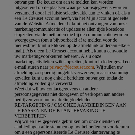
ontvangen. De keuze om aan te melden kan worden
uitgeoefend op de plaatsen waar persoonsgegevens worden
verzameld door het juiste selectievakje aan te vinken of, als u
een Le Creuset-account heeft, via het Mijn account-gedeelte
van de Website.
Afmelden
: U kunt het ontvangen van onze
marketingcommunicatie of updates te allen tijde kosteloos
stopzetten via de methoden die bij de communicatie worden
weergegeven (om u bijvoorbeeld af te melden voor de
nieuwsbrief kunt u klikken op de afmeldlink onderaan elke e-
mail). Als u een Le Creuset account hebt, kunt u eenvoudig
uw marketingvoorkeuren beheren. Als u onze
marketingactiviteiten wilt stopzetten, kunt u in ieder geval een
e-mail sturen naar
privacy@lecreuset.com
. Wij zullen uw
afmelding zo spoedig mogelijk verwerken, maar in sommige
gevallen kunt u nog enkele berichten ontvangen totdat de
afmelding volledig is verwerkt.
Weet dat wij uw contactgegevens en andere
persoonsgegevens niet doorgeven of verkopen aan andere
bedrijven voor hun marketingdoeleinden.
RE-TARGETING / OM ONZE AANBIEDINGEN AAN
TE PASSEN EN DE KLANTERVARING TE
VERBETEREN
Wij willen uw gegevens gebruiken om onze diensten en
aanbiedingen af te stemmen op uw behoeften en voorkeuren
om u een gepersonaliseerde Le Creuset-klantervaring te