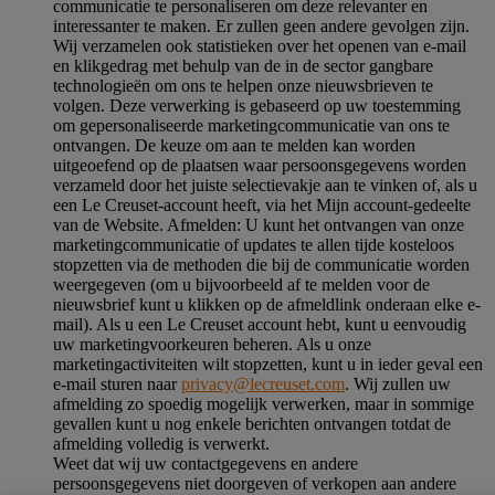
communicatie te personaliseren om deze relevanter en
interessanter te maken. Er zullen geen andere gevolgen zijn.
Wij verzamelen ook statistieken over het openen van e-mail
en klikgedrag met behulp van de in de sector gangbare
technologieën om ons te helpen onze nieuwsbrieven te
volgen. Deze verwerking is gebaseerd op uw toestemming
om gepersonaliseerde marketingcommunicatie van ons te
ontvangen. De keuze om aan te melden kan worden
uitgeoefend op de plaatsen waar persoonsgegevens worden
verzameld door het juiste selectievakje aan te vinken of, als u
een Le Creuset-account heeft, via het Mijn account-gedeelte
van de Website.
Afmelden
: U kunt het ontvangen van onze
marketingcommunicatie of updates te allen tijde kosteloos
stopzetten via de methoden die bij de communicatie worden
weergegeven (om u bijvoorbeeld af te melden voor de
nieuwsbrief kunt u klikken op de afmeldlink onderaan elke e-
mail). Als u een Le Creuset account hebt, kunt u eenvoudig
uw marketingvoorkeuren beheren. Als u onze
marketingactiviteiten wilt stopzetten, kunt u in ieder geval een
e-mail sturen naar
privacy@lecreuset.com
. Wij zullen uw
afmelding zo spoedig mogelijk verwerken, maar in sommige
gevallen kunt u nog enkele berichten ontvangen totdat de
afmelding volledig is verwerkt.
Weet dat wij uw contactgegevens en andere
persoonsgegevens niet doorgeven of verkopen aan andere