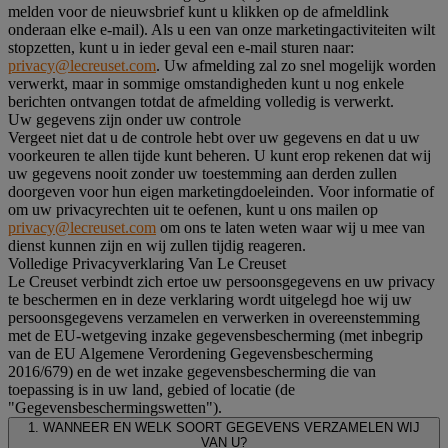
melden voor de nieuwsbrief kunt u klikken op de afmeldlink
onderaan elke e-mail). Als u een van onze marketingactiviteiten wilt
stopzetten, kunt u in ieder geval een e-mail sturen naar:
privacy@lecreuset.com
. Uw afmelding zal zo snel mogelijk worden
verwerkt, maar in sommige omstandigheden kunt u nog enkele
berichten ontvangen totdat de afmelding volledig is verwerkt.
Uw gegevens zijn onder uw controle
Vergeet niet dat u de controle hebt over uw gegevens en dat u uw
voorkeuren te allen tijde kunt beheren. U kunt erop rekenen dat wij
uw gegevens nooit zonder uw toestemming aan derden zullen
doorgeven voor hun eigen marketingdoeleinden. Voor informatie of
om uw privacyrechten uit te oefenen, kunt u ons mailen op
privacy@lecreuset.com
om ons te laten weten waar wij u mee van
dienst kunnen zijn en wij zullen tijdig reageren.
Volledige Privacyverklaring Van Le Creuset
Le Creuset verbindt zich ertoe uw persoonsgegevens en uw privacy
te beschermen en in deze verklaring wordt uitgelegd hoe wij uw
persoonsgegevens verzamelen en verwerken in overeenstemming
met de EU-wetgeving inzake gegevensbescherming (met inbegrip
van de EU Algemene Verordening Gegevensbescherming
2016/679) en de wet inzake gegevensbescherming die van
toepassing is in uw land, gebied of locatie (de
"Gegevensbeschermingswetten").
1. WANNEER EN WELK SOORT GEGEVENS VERZAMELEN WIJ
VAN U?