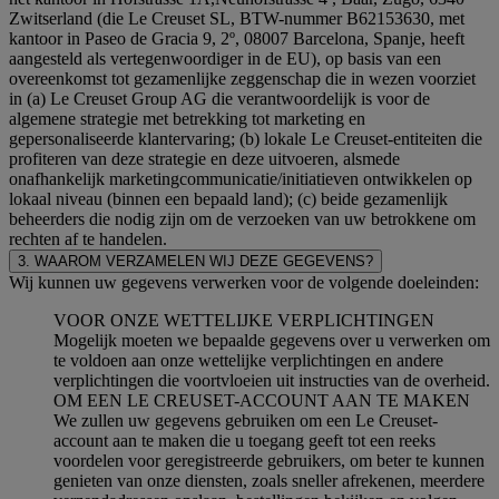
Zwitserland (die Le Creuset SL, BTW-nummer B62153630, met
kantoor in Paseo de Gracia 9, 2º, 08007 Barcelona, Spanje, heeft
aangesteld als vertegenwoordiger in de EU), op basis van een
overeenkomst tot gezamenlijke zeggenschap die in wezen voorziet
in (a) Le Creuset Group AG die verantwoordelijk is voor de
algemene strategie met betrekking tot marketing en
gepersonaliseerde klantervaring; (b) lokale Le Creuset-entiteiten die
profiteren van deze strategie en deze uitvoeren, alsmede
onafhankelijk marketingcommunicatie/initiatieven ontwikkelen op
lokaal niveau (binnen een bepaald land); (c) beide gezamenlijk
beheerders die nodig zijn om de verzoeken van uw betrokkene om
rechten af te handelen.
3. WAAROM VERZAMELEN WIJ DEZE GEGEVENS?
Wij kunnen uw gegevens verwerken voor de volgende doeleinden:
VOOR ONZE WETTELIJKE VERPLICHTINGEN
Mogelijk moeten we bepaalde gegevens over u verwerken om
te voldoen aan onze wettelijke verplichtingen en andere
verplichtingen die voortvloeien uit instructies van de overheid.
OM EEN LE CREUSET-ACCOUNT AAN TE MAKEN
We zullen uw gegevens gebruiken om een Le Creuset-
account aan te maken die u toegang geeft tot een reeks
voordelen voor geregistreerde gebruikers, om beter te kunnen
genieten van onze diensten, zoals sneller afrekenen, meerdere