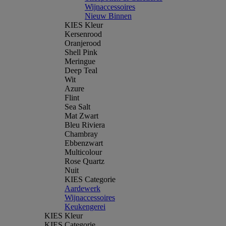
Wijnaccessoires
Nieuw Binnen
KIES Kleur
Kersenrood
Oranjerood
Shell Pink
Meringue
Deep Teal
Wit
Azure
Flint
Sea Salt
Mat Zwart
Bleu Riviera
Chambray
Ebbenzwart
Multicolour
Rose Quartz
Nuit
KIES Categorie
Aardewerk
Wijnaccessoires
Keukengerei
KIES Kleur
KIES Categorie