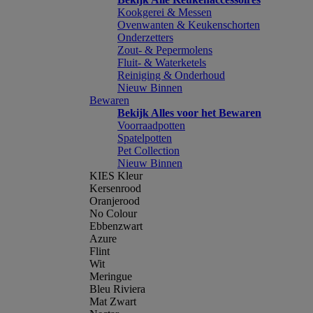
Kookgerei & Messen
Ovenwanten & Keukenschorten
Onderzetters
Zout- & Pepermolens
Fluit- & Waterketels
Reiniging & Onderhoud
Nieuw Binnen
Bewaren
Bekijk Alles voor het Bewaren
Voorraadpotten
Spatelpotten
Pet Collection
Nieuw Binnen
KIES Kleur
Kersenrood
Oranjerood
No Colour
Ebbenzwart
Azure
Flint
Wit
Meringue
Bleu Riviera
Mat Zwart