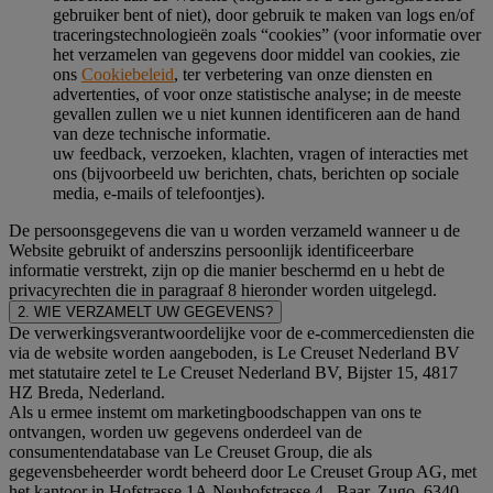
gebruiker bent of niet), door gebruik te maken van logs en/of
traceringstechnologieën zoals “cookies” (voor informatie over
het verzamelen van gegevens door middel van cookies, zie
ons
Cookiebeleid
, ter verbetering van onze diensten en
advertenties, of voor onze statistische analyse; in de meeste
gevallen zullen we u niet kunnen identificeren aan de hand
van deze technische informatie.
uw feedback, verzoeken, klachten, vragen of interacties met
ons (bijvoorbeeld uw berichten, chats, berichten op sociale
media, e-mails of telefoontjes).
De persoonsgegevens die van u worden verzameld wanneer u de
Website gebruikt of anderszins persoonlijk identificeerbare
informatie verstrekt, zijn op die manier beschermd en u hebt de
privacyrechten die in paragraaf 8 hieronder worden uitgelegd.
2. WIE VERZAMELT UW GEGEVENS?
De verwerkingsverantwoordelijke voor de e-commercediensten die
via de website worden aangeboden, is Le Creuset Nederland BV
met statutaire zetel te Le Creuset Nederland BV, Bijster 15, 4817
HZ Breda, Nederland.
Als u ermee instemt om marketingboodschappen van ons te
ontvangen, worden uw gegevens onderdeel van de
consumentendatabase van Le Creuset Group, die als
gegevensbeheerder wordt beheerd door Le Creuset Group AG, met
het kantoor in Hofstrasse 1A,Neuhofstrasse 4 , Baar, Zugo, 6340