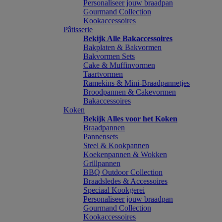
Personaliseer jouw braadpan
Gourmand Collection
Kookaccessoires
Pâtisserie
Bekijk Alle Bakaccessoires
Bakplaten & Bakvormen
Bakvormen Sets
Cake & Muffinvormen
Taartvormen
Ramekins & Mini-Braadpannetjes
Broodpannen & Cakevormen
Bakaccessoires
Koken
Bekijk Alles voor het Koken
Braadpannen
Pannensets
Steel & Kookpannen
Koekenpannen & Wokken
Grillpannen
BBQ Outdoor Collection
Braadsledes & Accessoires
Speciaal Kookgerei
Personaliseer jouw braadpan
Gourmand Collection
Kookaccessoires