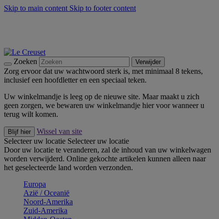
Skip to main content
Skip to footer content
Zomerse buitenmomenten met de BBQ Outdoor Collectie &
Thyme -
Shop Nu
De essentials van Le Creuset -
Ontdek Nu
Nieuwsbrieven: Registreer en bespaar 10%! -
Schrijf je nu in
Zoeken
Verwijder
Zorg ervoor dat uw wachtwoord sterk is, met minimaal 8 tekens,
inclusief een hoofdletter en een speciaal teken.
Uw winkelmandje is leeg op de nieuwe site. Maar maakt u zich
geen zorgen, we bewaren uw winkelmandje hier voor wanneer u
terug wilt komen.
Wissel van site
Blijf hier
Selecteer uw locatie
Selecteer uw locatie
Door uw locatie te veranderen, zal de inhoud van uw winkelwagen
worden verwijderd. Online gekochte artikelen kunnen alleen naar
het geselecteerde land worden verzonden.
Europa
Aziё / Oceaniё
Noord-Amerika
Zuid-Amerika