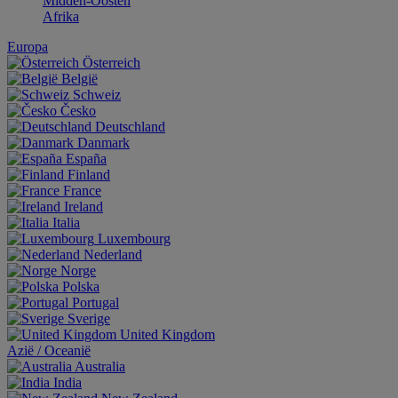
Midden-Oosten
Afrika
Europa
Österreich
België
Schweiz
Česko
Deutschland
Danmark
España
Finland
France
Ireland
Italia
Luxembourg
Nederland
Norge
Polska
Portugal
Sverige
United Kingdom
Aziё / Oceaniё
Australia
India