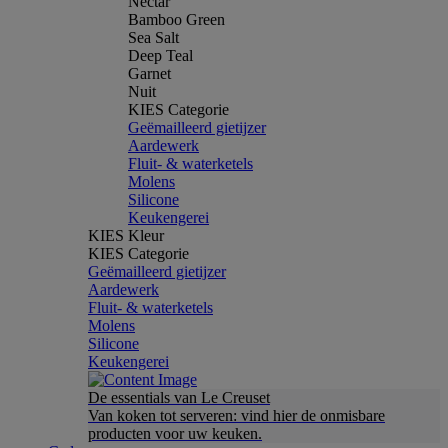
Nectar
Bamboo Green
Sea Salt
Deep Teal
Garnet
Nuit
KIES Categorie
Geëmailleerd gietijzer
Aardewerk
Fluit- & waterketels
Molens
Silicone
Keukengerei
KIES Kleur
KIES Categorie
Geëmailleerd gietijzer
Aardewerk
Fluit- & waterketels
Molens
Silicone
Keukengerei
De essentials van Le Creuset
Van koken tot serveren: vind hier de onmisbare
producten voor uw keuken.