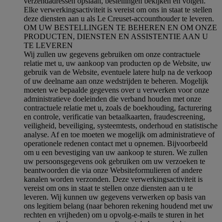
verzendadressen opslaan, bestellingen bekijken en volgen.
Elke verwerkingsactiviteit is vereist om ons in staat te stellen
deze diensten aan u als Le Creuset-accounthouder te leveren.
OM UW BESTELLINGEN TE BEHEREN EN OM ONZE
PRODUCTEN, DIENSTEN EN ASSISTENTIE AAN U
TE LEVEREN
Wij zullen uw gegevens gebruiken om onze contractuele
relatie met u, uw aankoop van producten op de Website, uw
gebruik van de Website, eventuele latere hulp na de verkoop
of uw deelname aan onze wedstrijden te beheren. Mogelijk
moeten we bepaalde gegevens over u verwerken voor onze
administratieve doeleinden die verband houden met onze
contractuele relatie met u, zoals de boekhouding, facturering
en controle, verificatie van betaalkaarten, fraudescreening,
veiligheid, beveiliging, systeemtests, onderhoud en statistische
analyse. Af en toe moeten we mogelijk om administratieve of
operationele redenen contact met u opnemen. Bijvoorbeeld
om u een bevestiging van uw aankoop te sturen. We zullen
uw persoonsgegevens ook gebruiken om uw verzoeken te
beantwoorden die via onze Websiteformulieren of andere
kanalen worden verzonden. Deze verwerkingsactiviteit is
vereist om ons in staat te stellen onze diensten aan u te
leveren. Wij kunnen uw gegevens verwerken op basis van
ons legitiem belang (naar behoren rekening houdend met uw
rechten en vrijheden) om u opvolg-e-mails te sturen in het