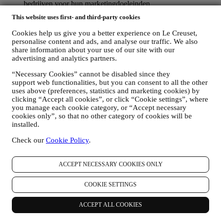
bedrijven voor hun marketingdoeleinden.
RE-TARGETING / OM ONZE AANBIEDINGEN AAN
This website uses first- and third-party cookies
TE PASSEN EN DE KLANTERVARING TE
VERBETEREN
Cookies help us give you a better experience on Le Creuset,
Wij willen uw gegevens gebruiken om onze diensten en
personalise content and ads, and analyse our traffic. We also
aanbiedingen af te stemmen op uw behoeften en voorkeuren
share information about your use of our site with our
om u een gepersonaliseerde Le Creuset-klantervaring te
advertising and analytics partners.
bieden. Wij doen dit door uw gewoontes of interesses te
“Necessary Cookies” cannot be disabled since they
analyseren, bijvoorbeeld met betrekking tot de meest bekeken
support web functionalities, but you can consent to all the other
producten, uw interactie met ons op sociale media, welke
uses above (preferences, statistics and marketing cookies) by
pagina's van onze Website u bezoekt, welke inhoud van onze
clicking “Accept all cookies”, or click “Cookie settings”, where
aanbiedingen u leest. Wij doen dit voornamelijk door middel
you manage each cookie category, or “Accept necessary
van cookies en soortgelijke technologieën en ook in
cookies only”, so that no other category of cookies will be
combinatie met uw gegevens en voorkeuren die worden
installed.
verzameld zodra u zich inschrijft voor onze gepersonaliseerde
marketingcommunicatie. Wij zullen deze informatie gebruiken
Check our
Cookie Policy
.
om onze advertenties op andere sites te beheren, toegang te
verlenen tot specifieke inhoud, de inhoud of de aanbiedingen
die u op de Website ziet aan te passen of, als u toestemming
ACCEPT NECESSARY COOKIES ONLY
hebt gegeven om u aan te melden voor onze
marketingcommunicatie, om u relevante
COOKIE SETTINGS
communicatie/berichten te sturen waarvan wij denken dat u
die leuk vindt. Er zullen geen andere gevolgen zijn. Het
ACCEPT ALL COOKIES
gebruik van cookies is afhankelijk van uw toestemming. Als u
niet wilt dat deze informatie wordt gebruikt om u op uw