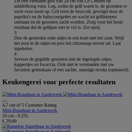
Zet een vierkante grill van 24 cm van Le Creuset op
middelhoog vuur. Leg, zodra de grill warm is, de groenten er
soort voor soort op. Gril eerst de broccoli, gevolgd door de
paprika's en de babycourgettes en wacht tot grillstrepen
ontstaan en de groenten zacht worden. Zorg voor het beste
resultaat dat de grillpan niet te vol is. Zet opzij.
3
Doe de gesneden rode uitjes in een kom met het zout. Wrijf
het zout in de uitjes en pers het citroensap erover uit. Laat
inpekelen.
4
Serveer de gegrilde groenten met de ingelegde uitjes,
kappertjes en focaccia. Ook niet te versmaden met uw
favoriete geitenkaas of een zachte, smeuïge ricotta (optioneel).
Keukengerei voor perfecte resultaten
4,7 out of 5 Customer Rating
Mini-Braadpan in Aardewerk
10 cm - 0.25L
€ 29,00