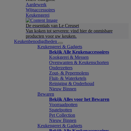
Aardewerk
Wijnaccessoires
Keukengerei
De essentials van Le Creuset
Van koken tot serveren: vind hier de onmisbare
producten voor uw keuken.
Keukenbenodigdheden
Keukengerei & Gadgets
Bekijk Alle Keukenaccessoires
Kookgerei & Messen
Ovenwanten & Keukenschorten
Onderzetters
Zout- & Pepermolens
Fluit- & Waterketels
Reiniging & Onderhoud
Nieuw Binnen
Bewaren
Bekijk Alles voor het Bewaren
Voorraadpotten
Spatelpotten
Pet Collection
Nieuw Binnen
Keukengerei & Gadgets
Bekijk Alle Keukenaccessoires