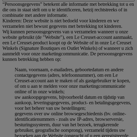
“Persoonsgegevens” betekent alle informatie met betrekking tot u en
die ons in staat stelt om u te identificeren, hetzij rechtstreeks of in
combinatie met andere informatie.
Kinderen: Deze website is niet bedoeld voor kinderen en we
verzamelen niet bewust gegevens met betrekking tot kinderen.
Wij kunnen persoonsgegevens van u verzamelen wanneer u onze
website gebruikt (de "Website"), een Le Creuset-account aanmaakt,
een Le Creuset-product koopt op de Website of in onze Le Creuset
Winkels (Signature Boutiques en Outlet Winkels) of wanneer u zich
aanmeldt voor onze marketingcommunicatie. De persoonsgegevens
kunnen betrekking hebben op:
Naam, voornaam, e-mailadres, geboortedatum en andere
contactgegevens (adres, telefoonnummer), om een Le
Creuset-account aan te maken of als gastgebruiker te kopen,
of om u aan te melden voor onze marketingcommunicatie
online of in onze winkels;
uw aankoopgegevens, bijvoorbeeld datum en tijdstip van
aankoop, leveringsgegevens, product- en betalingsgegevens,
voor het beheer van uw bestellingen;
gegevens over uw online browsegeschiedenis (bv. online-
identificatienummers - zoals uw IP-adres, browserversie,
besturingssysteem, duur van het bezoek, terugkerende
gebruiker, geografische oorsprong), verzameld tijdens uw
bezoeken aan de Website (ongeacht of u een geregistreerde