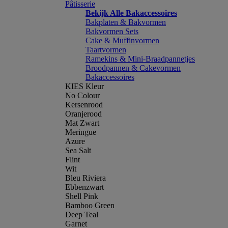
Pâtisserie
Bekijk Alle Bakaccessoires
Bakplaten & Bakvormen
Bakvormen Sets
Cake & Muffinvormen
Taartvormen
Ramekins & Mini-Braadpannetjes
Broodpannen & Cakevormen
Bakaccessoires
KIES Kleur
No Colour
Kersenrood
Oranjerood
Mat Zwart
Meringue
Azure
Sea Salt
Flint
Wit
Bleu Riviera
Ebbenzwart
Shell Pink
Bamboo Green
Deep Teal
Garnet