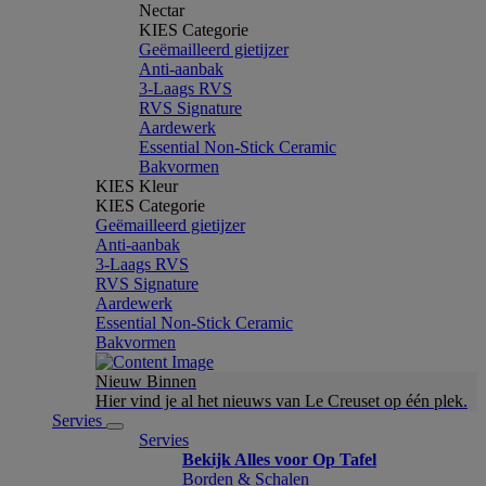
Nectar
KIES Categorie
Geëmailleerd gietijzer
Anti-aanbak
3-Laags RVS
RVS Signature
Aardewerk
Essential Non-Stick Ceramic
Bakvormen
KIES Kleur
KIES Categorie
Geëmailleerd gietijzer
Anti-aanbak
3-Laags RVS
RVS Signature
Aardewerk
Essential Non-Stick Ceramic
Bakvormen
Nieuw Binnen
Hier vind je al het nieuws van Le Creuset op één plek.
Servies
Servies
Bekijk Alles voor Op Tafel
Borden & Schalen