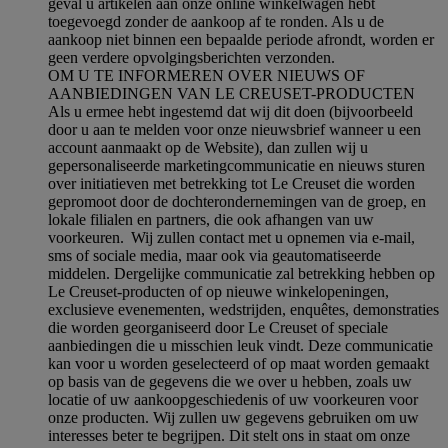
geval u artikelen aan onze online winkelwagen hebt
toegevoegd zonder de aankoop af te ronden. Als u de
aankoop niet binnen een bepaalde periode afrondt, worden er
geen verdere opvolgingsberichten verzonden.
OM U TE INFORMEREN OVER NIEUWS OF
AANBIEDINGEN VAN LE CREUSET-PRODUCTEN
Als u ermee hebt ingestemd dat wij dit doen (bijvoorbeeld
door u aan te melden voor onze nieuwsbrief wanneer u een
account aanmaakt op de Website), dan zullen wij u
gepersonaliseerde marketingcommunicatie en nieuws sturen
over initiatieven met betrekking tot Le Creuset die worden
gepromoot door de dochterondernemingen van de groep, en
lokale filialen en partners, die ook afhangen van uw
voorkeuren. Wij zullen contact met u opnemen via e-mail,
sms of sociale media, maar ook via geautomatiseerde
middelen. Dergelijke communicatie zal betrekking hebben op
Le Creuset-producten of op nieuwe winkelopeningen,
exclusieve evenementen, wedstrijden, enquêtes, demonstraties
die worden georganiseerd door Le Creuset of speciale
aanbiedingen die u misschien leuk vindt. Deze communicatie
kan voor u worden geselecteerd of op maat worden gemaakt
op basis van de gegevens die we over u hebben, zoals uw
locatie of uw aankoopgeschiedenis of uw voorkeuren voor
onze producten. Wij zullen uw gegevens gebruiken om uw
interesses beter te begrijpen. Dit stelt ons in staat om onze