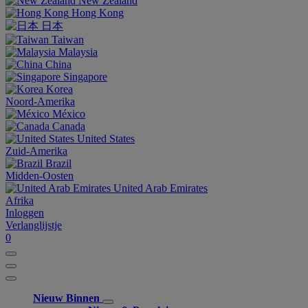
New Zealand
Hong Kong
日本
Taiwan
Malaysia
China
Singapore
Korea
Noord-Amerika
México
Canada
United States
Zuid-Amerika
Brazil
Midden-Oosten
United Arab Emirates
Afrika
Inloggen
Verlanglijstje
0
Nieuw Binnen