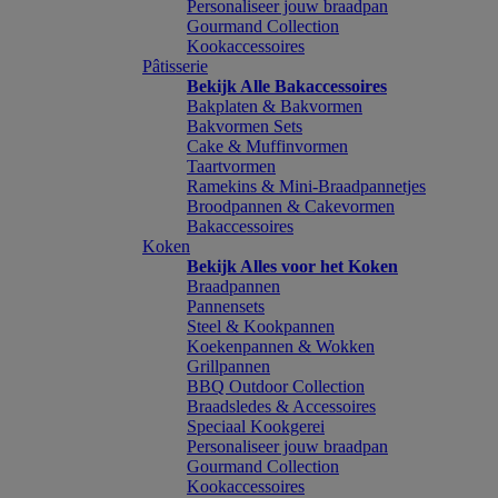
Personaliseer jouw braadpan
Gourmand Collection
Kookaccessoires
Pâtisserie
Bekijk Alle Bakaccessoires
Bakplaten & Bakvormen
Bakvormen Sets
Cake & Muffinvormen
Taartvormen
Ramekins & Mini-Braadpannetjes
Broodpannen & Cakevormen
Bakaccessoires
Koken
Bekijk Alles voor het Koken
Braadpannen
Pannensets
Steel & Kookpannen
Koekenpannen & Wokken
Grillpannen
BBQ Outdoor Collection
Braadsledes & Accessoires
Speciaal Kookgerei
Personaliseer jouw braadpan
Gourmand Collection
Kookaccessoires