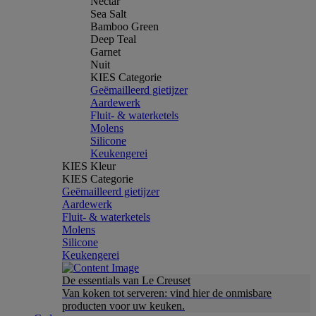
Nectar
Sea Salt
Bamboo Green
Deep Teal
Garnet
Nuit
KIES Categorie
Geëmailleerd gietijzer
Aardewerk
Fluit- & waterketels
Molens
Silicone
Keukengerei
KIES Kleur
KIES Categorie
Geëmailleerd gietijzer
Aardewerk
Fluit- & waterketels
Molens
Silicone
Keukengerei
De essentials van Le Creuset
Van koken tot serveren: vind hier de onmisbare
producten voor uw keuken.