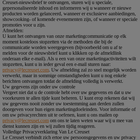
Creuset-nieuwsbrief te ontvangen, sturen wij u speciale,
gepersonaliseerde inhoud en informeren wij u wanneer er nieuwe
producten worden gelanceerd, wanneer er exclusieve aanbiedingen,
showcooking- of komende evenementen zijn, of wanneer er speciale
promoties voor u zijn.
Afmelden:
U kunt het ontvangen van onze marketingcommunicatie op elk
moment kosteloos stopzetten via de methoden die bij de
communicatie worden weergegeven (bijvoorbeeld om u af te
melden voor de nieuwsbrief kunt u klikken op de afmeldlink
onderaan elke e-mail). Als u een van onze marketingactiviteiten wilt
stopzetten, kunt u in ieder geval een e-mail sturen naar:
privacy@lecreuset.com
. Uw afmelding zal zo snel mogelijk worden
verwerkt, maar in sommige omstandigheden kunt u nog enkele
berichten ontvangen totdat de afmelding volledig is verwerkt.
Uw gegevens zijn onder uw controle
Vergeet niet dat u de controle hebt over uw gegevens en dat u uw
voorkeuren te allen tijde kunt beheren. U kunt erop rekenen dat wij
uw gegevens nooit zonder uw toestemming aan derden zullen
doorgeven voor hun eigen marketingdoeleinden. Voor informatie of
om uw privacyrechten uit te oefenen, kunt u ons mailen op
privacy@lecreuset.com
om ons te laten weten waar wij u mee van
dienst kunnen zijn en wij zullen tijdig reageren.
Volledige Privacyverklaring Van Le Creuset
Le Creuset verbindt zich ertoe uw persoonsgegevens en uw privacy