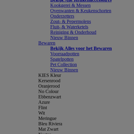
Kookgerei & Messen
Ovenwanten & Keukenschorten
Onderzetters
Zout- & Pepermolens
Fluit- & Waterketels
Reiniging & Onderhoud
Nieuw Binnen
Bewaren
Bekijk Alles voor het Bewaren
Voorraadpotten
Spatelpotten
Pet Collection
Nieuw Binnen
KIES Kleur
Kersenrood
Oranjerood
No Colour
Ebbenzwart
Azure
Flint
Wit
Meringue
Bleu Riviera
Mat Zwart