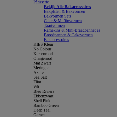
Pâtisserie
Bekijk Alle Bakaccessoires
Bakplaten & Bakvormen
Bakvormen Sets
Cake & Muffinvormen
Taartvormen
Ramekins & Mini-Braadpannetjes
Broodpannen & Cakevormen
Bakaccessoires
KIES Kleur
No Colour
Kersenrood
Oranjerood
Mat Zwart
Meringue
Azure
Sea Salt
Flint
Wit
Bleu Riviera
Ebbenzwart
Shell Pink
Bamboo Green
Deep Teal
Garnet