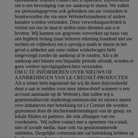
om u een bevestiging van uw aankoop te sturen. We zullen
uw persoonsgegevens ook gebruiken om uw verzoeken te
beantwoorden die via onze Websiteformulieren of andere
kanalen worden verzonden. Deze verwerkingsactiviteit is
vereist om ons in staat te stellen onze diensten aan u te
leveren. Wij kunnen uw gegevens verwerken op basis van
ons legitiem belang (naar behoren rekening houdend met uw
rechten en vrijheden) om u opvolg-e-mails te sturen in het
geval u artikelen aan onze online winkelwagen hebt
toegevoegd zonder de aankoop af te ronden. Als u de
aankoop niet binnen een bepaalde periode afrondt, worden er
geen verdere opvolgingsberichten verzonden.
OM U TE INFORMEREN OVER NIEUWS OF
AANBIEDINGEN VAN LE CREUSET-PRODUCTEN
Als u ermee hebt ingestemd dat wij dit doen (bijvoorbeeld
door u aan te melden voor onze nieuwsbrief wanneer u een
account aanmaakt op de Website), dan zullen wij u
gepersonaliseerde marketingcommunicatie en nieuws sturen
over initiatieven met betrekking tot Le Creuset die worden
gepromoot door de dochterondernemingen van de groep, en
lokale filialen en partners, die ook afhangen van uw
voorkeuren. Wij zullen contact met u opnemen via e-mail,
sms of sociale media, maar ook via geautomatiseerde
middelen. Dergelijke communicatie zal betrekking hebben op