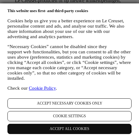
Le Creuset-producten of op nieuwe winkelopeningen,
exclusieve evenementen, wedstrijden, enquêtes, demonstraties
This website uses first- and third-party cookies
die worden georganiseerd door Le Creuset of speciale
aanbiedingen die u misschien leuk vindt. Deze communicatie
Cookies help us give you a better experience on Le Creuset,
kan voor u worden geselecteerd of op maat worden gemaakt
personalise content and ads, and analyse our traffic. We also
op basis van de gegevens die we over u hebben, zoals uw
share information about your use of our site with our
locatie of uw aankoopgeschiedenis of uw voorkeuren voor
advertising and analytics partners.
onze producten. Wij zullen uw gegevens gebruiken om uw
interesses beter te begrijpen. Dit stelt ons in staat om onze
“Necessary Cookies” cannot be disabled since they
communicatie te personaliseren om deze relevanter en
support web functionalities, but you can consent to all the other
interessanter te maken. Er zullen geen andere gevolgen zijn.
uses above (preferences, statistics and marketing cookies) by
Wij verzamelen ook statistieken over het openen van e-mail
clicking “Accept all cookies”, or click “Cookie settings”, where
en klikgedrag met behulp van de in de sector gangbare
you manage each cookie category, or “Accept necessary
cookies only”, so that no other category of cookies will be
technologieën om ons te helpen onze nieuwsbrieven te
installed.
volgen. Deze verwerking is gebaseerd op uw toestemming
om gepersonaliseerde marketingcommunicatie van ons te
Check our
Cookie Policy
.
ontvangen. De keuze om aan te melden kan worden
uitgeoefend op de plaatsen waar persoonsgegevens worden
verzameld door het juiste selectievakje aan te vinken of, als u
ACCEPT NECESSARY COOKIES ONLY
een Le Creuset-account heeft, via het Mijn account-gedeelte
van de Website.
Afmelden
: U kunt het ontvangen van onze
COOKIE SETTINGS
marketingcommunicatie of updates te allen tijde kosteloos
stopzetten via de methoden die bij de communicatie worden
weergegeven (om u bijvoorbeeld af te melden voor de
ACCEPT ALL COOKIES
nieuwsbrief kunt u klikken op de afmeldlink onderaan elke e-