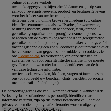
online of in onze winkels;
uw aankoopgegevens, bijvoorbeeld datum en tijdstip van
aankoop, leveringsgegevens, product- en betalingsgegevens,
voor het beheer van uw bestellingen;
gegevens over uw online browsegeschiedenis (bv. online-
identificatienummers - zoals uw IP-adres, browserversie,
besturingssysteem, duur van het bezoek, terugkerende
gebruiker, geografische oorsprong), verzameld tijdens uw
bezoeken aan de Website (ongeacht of u een geregistreerde
gebruiker bent of niet), door gebruik te maken van logs en/of
traceringstechnologieën zoals “cookies” (voor informatie over
het verzamelen van gegevens door middel van cookies, zie
ons
Cookiebeleid
, ter verbetering van onze diensten en
advertenties, of voor onze statistische analyse; in de meeste
gevallen zullen we u niet kunnen identificeren aan de hand
van deze technische informatie.
uw feedback, verzoeken, klachten, vragen of interacties met
ons (bijvoorbeeld uw berichten, chats, berichten op sociale
media, e-mails of telefoontjes).
De persoonsgegevens die van u worden verzameld wanneer u de
Website gebruikt of anderszins persoonlijk identificeerbare
informatie verstrekt, zijn op die manier beschermd en u hebt de
privacyrechten die in paragraaf 8 hieronder worden uitgelegd.
2. WIE VERZAMELT UW GEGEVENS?