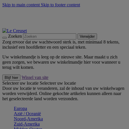
Skip to main content
Skip to footer content
Zomerse buitenmomenten met de BBQ Outdoor Collectie &
Thyme -
Shop Nu
De essentials van Le Creuset -
Ontdek Nu
Nieuwsbrieven: Registreer en bespaar 10%! -
Schrijf je nu in
Zoeken
Verwijder
Zorg ervoor dat uw wachtwoord sterk is, met minimaal 8 tekens,
inclusief een hoofdletter en een speciaal teken.
Uw winkelmandje is leeg op de nieuwe site. Maar maakt u zich
geen zorgen, we bewaren uw winkelmandje hier voor wanneer u
terug wilt komen.
Wissel van site
Blijf hier
Selecteer uw locatie
Selecteer uw locatie
Door uw locatie te veranderen, zal de inhoud van uw winkelwagen
worden verwijderd. Online gekochte artikelen kunnen alleen naar
het geselecteerde land worden verzonden.
Europa
Aziё / Oceaniё
Noord-Amerika
Zuid-Amerika