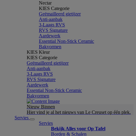
Nectar
KIES Categorie
Geëmailleerd gietijzer
Anti-aanbak
3-Laags RVS
RVS Signature
Aardewerk
Essential Non-Stick Ceramic
Bakvormen
KIES Kleur
KIES Categorie
Geëmailleerd gietijzer
Anti-aanbak
3-Laags RVS
RVS Signature
Aardewerk
Essential Non-Stick Ceramic
Bakvormen
Nieuw Binnen
Hier vind je al het nieuws van Le Creuset op één plek.
Servies
Servies
Bekijk Alles voor Op Tafel
Borden & Schalen