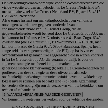
De verwerkingsverantwoordelijke voor de e-commercediensten die
via de website worden aangeboden, is Le Creuset Nederland BV
met statutaire zetel te Le Creuset Nederland BV, Bijster 15, 4817
HZ Breda, Nederland.
Als u ermee instemt om marketingboodschappen van ons te
ontvangen, worden uw gegevens onderdeel van de
consumentendatabase van Le Creuset Group, die als
gegevensbeheerder wordt beheerd door Le Creuset Group AG, met
het kantoor in Hofstrasse 1A,Neuhofstrasse 4 , Baar, Zugo, 6340
Zwitserland (die Le Creuset SL, BTW-nummer B62153630, met
kantoor in Paseo de Gracia 9, 2º, 08007 Barcelona, Spanje, heeft
aangesteld als vertegenwoordiger in de EU), op basis van een
overeenkomst tot gezamenlijke zeggenschap die in wezen voorziet
in (a) Le Creuset Group AG die verantwoordelijk is voor de
algemene strategie met betrekking tot marketing en
gepersonaliseerde klantervaring; (b) lokale Le Creuset-entiteiten die
profiteren van deze strategie en deze uitvoeren, alsmede
onafhankelijk marketingcommunicatie/initiatieven ontwikkelen op
lokaal niveau (binnen een bepaald land); (c) beide gezamenlijk
beheerders die nodig zijn om de verzoeken van uw betrokkene om
rechten af te handelen.
3. WAAROM VERZAMELEN WIJ DEZE GEGEVENS?
Wij kunnen uw gegevens verwerken voor de volgende doeleinden:
VOOR ONZE WETTELIJKE VERPLICHTINGEN