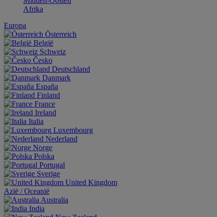
Midden-Oosten
Afrika
Europa
Österreich
België
Schweiz
Česko
Deutschland
Danmark
España
Finland
France
Ireland
Italia
Luxembourg
Nederland
Norge
Polska
Portugal
Sverige
United Kingdom
Aziё / Oceaniё
Australia
India