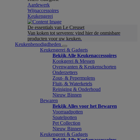
Aardewerk
Wijnaccessoires
Keukengerei
De essentials van Le Creuset
Van koken tot serveren: vind hier de onmisbare
producten voor uw keuken.
Keukenbenodigdheden
Keukengerei & Gadgets
Bekijk Alle Keukenaccessoires
Kookgerei & Messen
Ovenwanten & Keukenschorten
Onderzetters
Zout- & Pepermolens
Fluit- & Waterketels
Reiniging & Onderhoud
Nieuw Binnen
Bewaren
Bekijk Alles voor het Bewaren
Voorraadpotten
Spatelpotten
Pet Collection
Nieuw Binnen
Keukengerei & Gadgets
Bekijk Alle Keukenaccessoires