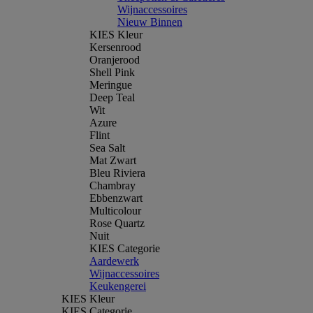
Wijnaccessoires
Nieuw Binnen
KIES Kleur
Kersenrood
Oranjerood
Shell Pink
Meringue
Deep Teal
Wit
Azure
Flint
Sea Salt
Mat Zwart
Bleu Riviera
Chambray
Ebbenzwart
Multicolour
Rose Quartz
Nuit
KIES Categorie
Aardewerk
Wijnaccessoires
Keukengerei
KIES Kleur
KIES Categorie