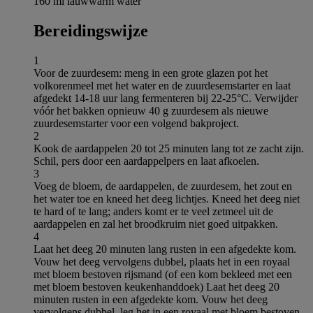
160 ml lauwwarm water
Bereidingswijze
1
Voor de zuurdesem: meng in een grote glazen pot het
volkorenmeel met het water en de zuurdesemstarter en laat
afgedekt 14-18 uur lang fermenteren bij 22-25°C. Verwijder
vóór het bakken opnieuw 40 g zuurdesem als nieuwe
zuurdesemstarter voor een volgend bakproject.
2
Kook de aardappelen 20 tot 25 minuten lang tot ze zacht zijn.
Schil, pers door een aardappelpers en laat afkoelen.
3
Voeg de bloem, de aardappelen, de zuurdesem, het zout en
het water toe en kneed het deeg lichtjes. Kneed het deeg niet
te hard of te lang; anders komt er te veel zetmeel uit de
aardappelen en zal het broodkruim niet goed uitpakken.
4
Laat het deeg 20 minuten lang rusten in een afgedekte kom.
Vouw het deeg vervolgens dubbel, plaats het in een royaal
met bloem bestoven rijsmand (of een kom bekleed met een
met bloem bestoven keukenhanddoek) Laat het deeg 20
minuten rusten in een afgedekte kom. Vouw het deeg
vervolgens dubbel, leg het in een royaal met bloem bestoven