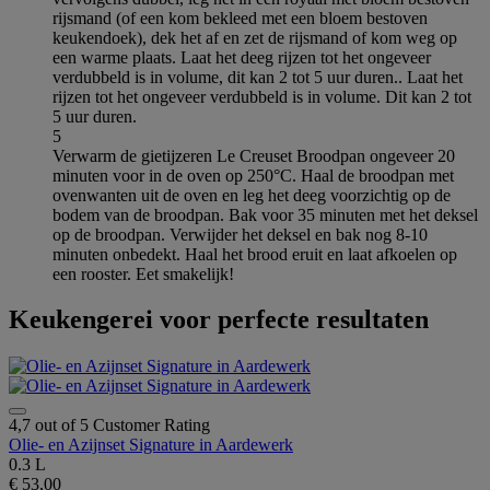
rijsmand (of een kom bekleed met een bloem bestoven
keukendoek), dek het af en zet de rijsmand of kom weg op
een warme plaats. Laat het deeg rijzen tot het ongeveer
verdubbeld is in volume, dit kan 2 tot 5 uur duren.. Laat het
rijzen tot het ongeveer verdubbeld is in volume. Dit kan 2 tot
5 uur duren.
5
Verwarm de gietijzeren Le Creuset Broodpan ongeveer 20
minuten voor in de oven op 250°C. Haal de broodpan met
ovenwanten uit de oven en leg het deeg voorzichtig op de
bodem van de broodpan. Bak voor 35 minuten met het deksel
op de broodpan. Verwijder het deksel en bak nog 8-10
minuten onbedekt. Haal het brood eruit en laat afkoelen op
een rooster. Eet smakelijk!
Keukengerei voor perfecte resultaten
4,7 out of 5 Customer Rating
Olie- en Azijnset Signature in Aardewerk
0.3 L
€ 53,00