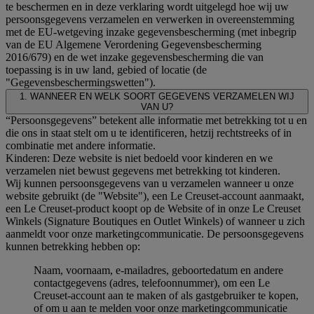
te beschermen en in deze verklaring wordt uitgelegd hoe wij uw
persoonsgegevens verzamelen en verwerken in overeenstemming
met de EU-wetgeving inzake gegevensbescherming (met inbegrip
van de EU Algemene Verordening Gegevensbescherming
2016/679) en de wet inzake gegevensbescherming die van
toepassing is in uw land, gebied of locatie (de
"Gegevensbeschermingswetten").
1. WANNEER EN WELK SOORT GEGEVENS VERZAMELEN WIJ
VAN U?
“Persoonsgegevens” betekent alle informatie met betrekking tot u en
die ons in staat stelt om u te identificeren, hetzij rechtstreeks of in
combinatie met andere informatie.
Kinderen: Deze website is niet bedoeld voor kinderen en we
verzamelen niet bewust gegevens met betrekking tot kinderen.
Wij kunnen persoonsgegevens van u verzamelen wanneer u onze
website gebruikt (de "Website"), een Le Creuset-account aanmaakt,
een Le Creuset-product koopt op de Website of in onze Le Creuset
Winkels (Signature Boutiques en Outlet Winkels) of wanneer u zich
aanmeldt voor onze marketingcommunicatie. De persoonsgegevens
kunnen betrekking hebben op:
Naam, voornaam, e-mailadres, geboortedatum en andere
contactgegevens (adres, telefoonnummer), om een Le
Creuset-account aan te maken of als gastgebruiker te kopen,
of om u aan te melden voor onze marketingcommunicatie