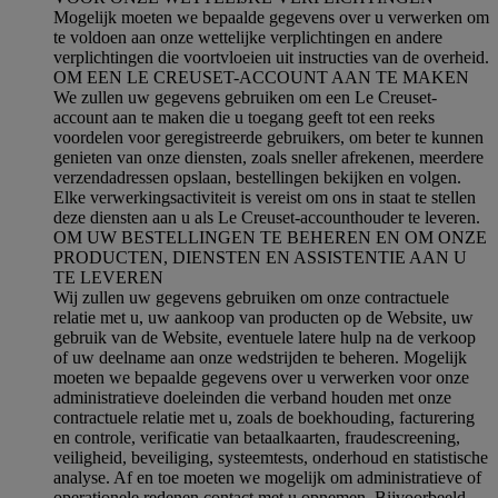
Mogelijk moeten we bepaalde gegevens over u verwerken om
te voldoen aan onze wettelijke verplichtingen en andere
verplichtingen die voortvloeien uit instructies van de overheid.
OM EEN LE CREUSET-ACCOUNT AAN TE MAKEN
We zullen uw gegevens gebruiken om een Le Creuset-
account aan te maken die u toegang geeft tot een reeks
voordelen voor geregistreerde gebruikers, om beter te kunnen
genieten van onze diensten, zoals sneller afrekenen, meerdere
verzendadressen opslaan, bestellingen bekijken en volgen.
Elke verwerkingsactiviteit is vereist om ons in staat te stellen
deze diensten aan u als Le Creuset-accounthouder te leveren.
OM UW BESTELLINGEN TE BEHEREN EN OM ONZE
PRODUCTEN, DIENSTEN EN ASSISTENTIE AAN U
TE LEVEREN
Wij zullen uw gegevens gebruiken om onze contractuele
relatie met u, uw aankoop van producten op de Website, uw
gebruik van de Website, eventuele latere hulp na de verkoop
of uw deelname aan onze wedstrijden te beheren. Mogelijk
moeten we bepaalde gegevens over u verwerken voor onze
administratieve doeleinden die verband houden met onze
contractuele relatie met u, zoals de boekhouding, facturering
en controle, verificatie van betaalkaarten, fraudescreening,
veiligheid, beveiliging, systeemtests, onderhoud en statistische
analyse. Af en toe moeten we mogelijk om administratieve of
operationele redenen contact met u opnemen. Bijvoorbeeld