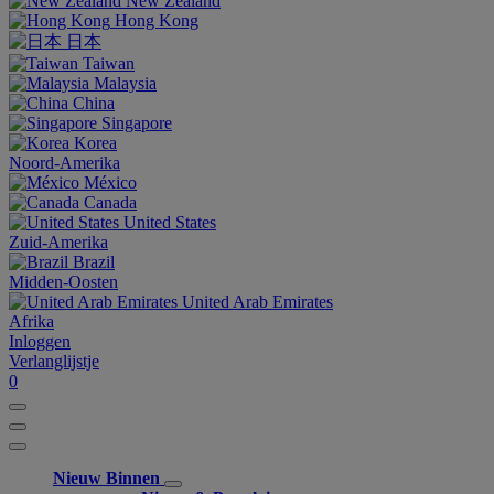
New Zealand
Hong Kong
日本
Taiwan
Malaysia
China
Singapore
Korea
Noord-Amerika
México
Canada
United States
Zuid-Amerika
Brazil
Midden-Oosten
United Arab Emirates
Afrika
Inloggen
Verlanglijstje
0
Nieuw Binnen