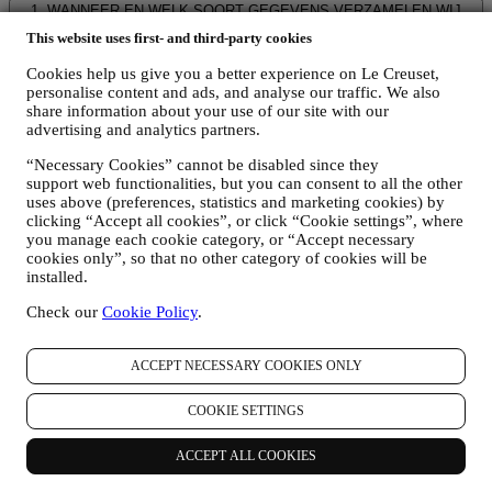
1. WANNEER EN WELK SOORT GEGEVENS VERZAMELEN WIJ
VAN U?
This website uses first- and third-party cookies
“Persoonsgegevens” betekent alle informatie met betrekking tot u en
die ons in staat stelt om u te identificeren, hetzij rechtstreeks of in
Cookies help us give you a better experience on Le Creuset,
combinatie met andere informatie.
personalise content and ads, and analyse our traffic. We also
Kinderen: Deze website is niet bedoeld voor kinderen en we
share information about your use of our site with our
verzamelen niet bewust gegevens met betrekking tot kinderen.
advertising and analytics partners.
Wij kunnen persoonsgegevens van u verzamelen wanneer u onze
“Necessary Cookies” cannot be disabled since they
website gebruikt (de "Website"), een Le Creuset-account aanmaakt,
support web functionalities, but you can consent to all the other
een Le Creuset-product koopt op de Website of in onze Le Creuset
uses above (preferences, statistics and marketing cookies) by
Winkels (Signature Boutiques en Outlet Winkels) of wanneer u zich
clicking “Accept all cookies”, or click “Cookie settings”, where
aanmeldt voor onze marketingcommunicatie. De persoonsgegevens
you manage each cookie category, or “Accept necessary
kunnen betrekking hebben op:
cookies only”, so that no other category of cookies will be
installed.
Naam, voornaam, e-mailadres, geboortedatum en andere
contactgegevens (adres, telefoonnummer), om een Le
Check our
Cookie Policy
.
Creuset-account aan te maken of als gastgebruiker te kopen,
of om u aan te melden voor onze marketingcommunicatie
online of in onze winkels;
ACCEPT NECESSARY COOKIES ONLY
uw aankoopgegevens, bijvoorbeeld datum en tijdstip van
aankoop, leveringsgegevens, product- en betalingsgegevens,
COOKIE SETTINGS
voor het beheer van uw bestellingen;
gegevens over uw online browsegeschiedenis (bv. online-
ACCEPT ALL COOKIES
identificatienummers - zoals uw IP-adres, browserversie,
besturingssysteem, duur van het bezoek, terugkerende