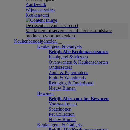
Aardewerk
Wijnaccessoires
Keukengerei
De essentials van Le Creuset
Van koken tot serveren: vind hier de onmisbare
producten voor uw keuken.
Keukenbenodigdheden
Keukengerei & Gadgets
Bekijk Alle Keukenaccessoires
Kookgerei & Messen
Ovenwanten & Keukenschorten
Onderzetters
Zout- & Pepermolens
Fluit- & Waterketels
Reiniging & Onderhoud
Nieuw Binnen
Bewaren
Bekijk Alles voor het Bewaren
Voorraadpotten
Spatelpotten
Pet Collection
Nieuw Binnen
Keukengerei & Gadgets
Bekijk Alle Keukenaccessoires