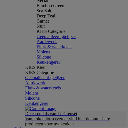
Nectar
Bamboo Green
Sea Salt
Deep Teal
Garnet
Nuit
KIES Categorie
Geëmailleerd gietijzer
Aardewerk
Fluit- & waterketels
Molens
Silicone
Keukengerei
KIES Kleur
KIES Categorie
Geëmailleerd gietijzer
Aardewerk
Fluit- & waterketels
Molens
Silicone
Keukengerei
De essentials van Le Creuset
Van koken tot serveren: vind hier de onmisbare
producten voor uw keuken.