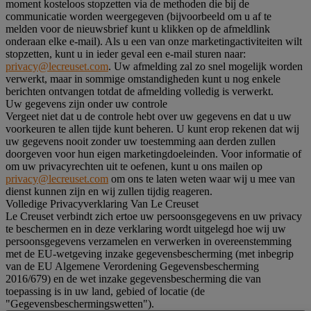
moment kosteloos stopzetten via de methoden die bij de
communicatie worden weergegeven (bijvoorbeeld om u af te
melden voor de nieuwsbrief kunt u klikken op de afmeldlink
onderaan elke e-mail). Als u een van onze marketingactiviteiten wilt
stopzetten, kunt u in ieder geval een e-mail sturen naar:
privacy@lecreuset.com
. Uw afmelding zal zo snel mogelijk worden
verwerkt, maar in sommige omstandigheden kunt u nog enkele
berichten ontvangen totdat de afmelding volledig is verwerkt.
Uw gegevens zijn onder uw controle
Vergeet niet dat u de controle hebt over uw gegevens en dat u uw
voorkeuren te allen tijde kunt beheren. U kunt erop rekenen dat wij
uw gegevens nooit zonder uw toestemming aan derden zullen
doorgeven voor hun eigen marketingdoeleinden. Voor informatie of
om uw privacyrechten uit te oefenen, kunt u ons mailen op
privacy@lecreuset.com
om ons te laten weten waar wij u mee van
dienst kunnen zijn en wij zullen tijdig reageren.
Volledige Privacyverklaring Van Le Creuset
Le Creuset verbindt zich ertoe uw persoonsgegevens en uw privacy
te beschermen en in deze verklaring wordt uitgelegd hoe wij uw
persoonsgegevens verzamelen en verwerken in overeenstemming
met de EU-wetgeving inzake gegevensbescherming (met inbegrip
van de EU Algemene Verordening Gegevensbescherming
2016/679) en de wet inzake gegevensbescherming die van
toepassing is in uw land, gebied of locatie (de
"Gegevensbeschermingswetten").