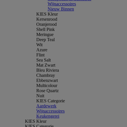
Wijnaccessoires
Nieuw Binnen
KIES Kleur
Kersenrood
Oranjerood
Shell Pink
Meringue
Deep Teal
Wit
Azure
Flint
Sea Salt
Mat Zwart
Bleu Riviera
Chambray
Ebbenzwart
Multicolour
Rose Quartz
Nuit
KIES Categorie
Aardewerk
Wijnaccessoires
Keukengerei
KIES Kleur
KIES Categorie