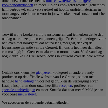
omvat deze collecties net als
fluit- en waterketels
,
tafelgerei
,
kookbenodigdheden
en meer. Op ons kookgerei wordt al generaties
lang vertrouwd, en is vervaardigd uit hoogwaardige materialen in
toonaangevende kleuren voor in jouw keuken, zoals onze iconische
braadpannen.
Terwijl wij je kookervaring transformeren, zul je merken dat je dag
na dag naar onze potten en pannen grijpt. Creëer herinneringen voor
het leven met kookgerei dat net zo lang meegaat, dankzij de
levenslange garantie van Le Creuset. Bij ons is het meer dan alleen
een maaltijd; Le Creuset maakt er een moment van. Vind vandaag
nog kleurrijke Le Creuset-collecties in keukens over de hele wereld.
Ontdek ons kleurrijke
gietijzeren
kookgerei en andere trendy
producten op de officiële website van Le Creuset, samen met
handige
handleidingen
voor het gebruik en de verzorging ervan.
Laat je inspireren door onze heerlijke
recepten
, profiteer van
speciale aanbiedingen
en meer. Smaakt dat naar meer? Meld je aan
voor onze
nieuwsbrief
.
We accepteren de volgende betaalmethoden