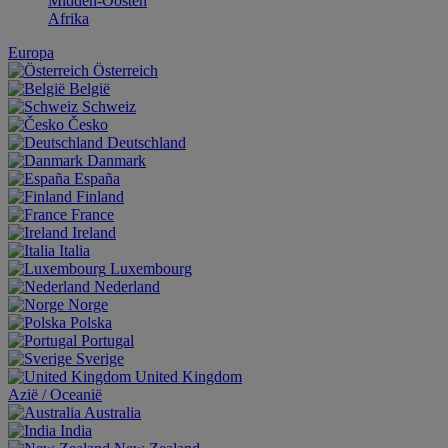
Midden-Oosten
Afrika
Europa
Österreich
België
Schweiz
Česko
Deutschland
Danmark
España
Finland
France
Ireland
Italia
Luxembourg
Nederland
Norge
Polska
Portugal
Sverige
United Kingdom
Aziё / Oceaniё
Australia
India