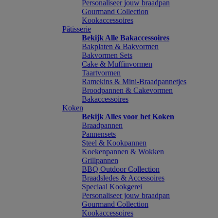
Personaliseer jouw braadpan
Gourmand Collection
Kookaccessoires
Pâtisserie
Bekijk Alle Bakaccessoires
Bakplaten & Bakvormen
Bakvormen Sets
Cake & Muffinvormen
Taartvormen
Ramekins & Mini-Braadpannetjes
Broodpannen & Cakevormen
Bakaccessoires
Koken
Bekijk Alles voor het Koken
Braadpannen
Pannensets
Steel & Kookpannen
Koekenpannen & Wokken
Grillpannen
BBQ Outdoor Collection
Braadsledes & Accessoires
Speciaal Kookgerei
Personaliseer jouw braadpan
Gourmand Collection
Kookaccessoires