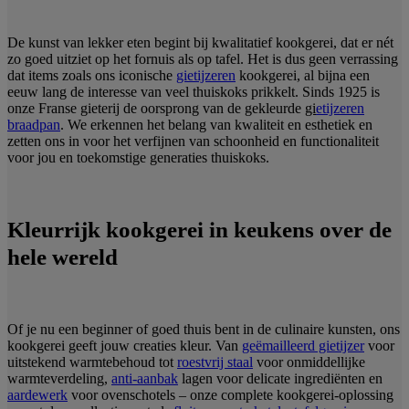
De kunst van lekker eten begint bij kwalitatief kookgerei, dat er nét
zo goed uitziet op het fornuis als op tafel. Het is dus geen verrassing
dat items zoals ons iconische
gietijzeren
kookgerei, al bijna een
eeuw lang de interesse van veel thuiskoks prikkelt. Sinds 1925 is
onze Franse gieterij de oorsprong van de gekleurde
gi
etijzeren
braadpan
. We erkennen het belang van kwaliteit en esthetiek en
zetten ons in voor het verfijnen van schoonheid en functionaliteit
voor jou en toekomstige generaties thuiskoks.
Kleurrijk kookgerei in keukens over de
hele wereld
Of je nu een beginner of goed thuis bent in de culinaire kunsten, ons
kookgerei geeft jouw creaties kleur. Van
geëmailleerd gietijzer
voor
uitstekend warmtebehoud tot
roestvrij staal
voor onmiddellijke
warmteverdeling,
anti-aanbak
lagen voor delicate ingrediënten en
aardewerk
voor ovenschotels – onze complete kookgerei-oplossing