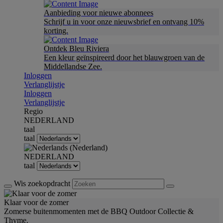
Aanbieding voor nieuwe abonnees
Schrijf u in voor onze nieuwsbrief en ontvang 10%
korting.
Ontdek Bleu Riviera
Een kleur geïnspireerd door het blauwgroen van de
Middellandse Zee.
Inloggen
Verlanglijstje
Inloggen
Verlanglijstje
Regio
NEDERLAND
taal
taal
NEDERLAND
taal
Wis zoekopdracht
Klaar voor de zomer
Zomerse buitenmomenten met de BBQ Outdoor Collectie &
Thyme.