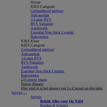
Nectar
KIES Categorie
Geëmailleerd gietijzer
Anti-aanbak
3-Laags RVS
RVS Signature
Aardewerk
Essential Non-Stick Ceramic
Bakvormen
KIES Kleur
KIES Categorie
Geëmailleerd gietijzer
Anti-aanbak
3-Laags RVS
RVS Signature
Aardewerk
Essential Non-Stick Ceramic
Bakvormen
Nieuw Binnen
Hier vind je al het nieuws van Le Creuset op één plek.
Servies
Servies
Bekijk Alles voor Op Tafel
Borden & Schalen