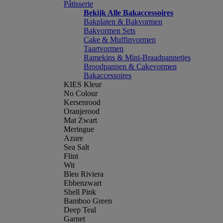
Pâtisserie
Bekijk Alle Bakaccessoires
Bakplaten & Bakvormen
Bakvormen Sets
Cake & Muffinvormen
Taartvormen
Ramekins & Mini-Braadpannetjes
Broodpannen & Cakevormen
Bakaccessoires
KIES Kleur
No Colour
Kersenrood
Oranjerood
Mat Zwart
Meringue
Azure
Sea Salt
Flint
Wit
Bleu Riviera
Ebbenzwart
Shell Pink
Bamboo Green
Deep Teal
Garnet