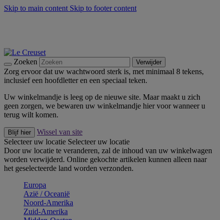
Skip to main content
Skip to footer content
Zomerse buitenmomenten met de BBQ Outdoor Collectie &
Thyme -
Shop Nu
De essentials van Le Creuset -
Ontdek Nu
Nieuwsbrieven: Registreer en bespaar 10%! -
Schrijf je nu in
Zoeken
Verwijder
Zorg ervoor dat uw wachtwoord sterk is, met minimaal 8 tekens,
inclusief een hoofdletter en een speciaal teken.
Uw winkelmandje is leeg op de nieuwe site. Maar maakt u zich
geen zorgen, we bewaren uw winkelmandje hier voor wanneer u
terug wilt komen.
Wissel van site
Blijf hier
Selecteer uw locatie
Selecteer uw locatie
Door uw locatie te veranderen, zal de inhoud van uw winkelwagen
worden verwijderd. Online gekochte artikelen kunnen alleen naar
het geselecteerde land worden verzonden.
Europa
Aziё / Oceaniё
Noord-Amerika
Zuid-Amerika