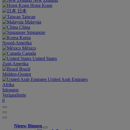
New Zealand
Hong Kong
日本
Taiwan
Malaysia
China
Singapore
Korea
Noord-Amerika
México
Canada
United States
Zuid-Amerika
Brazil
Midden-Oosten
United Arab Emirates
Afrika
Inloggen
Verlanglijstje
0
Nieuw Binnen