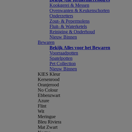
Kookgerei & Messen
Ovenwanten & Keukenschorten
Onderzetters
Zout- & Pepermolens
Fluit- & Waterketels
Reiniging & Onderhoud
Nieuw Binnen
Bewaren
Bekijk Alles voor het Bewaren
Voorraadpotten
Spatelpotten
Pet Collection
Nieuw Binnen
KIES Kleur
Kersenrood
Oranjerood
No Colour
Ebbenzwart
Azure
Flint
Wit
Meringue
Bleu Riviera
Mat Zwart