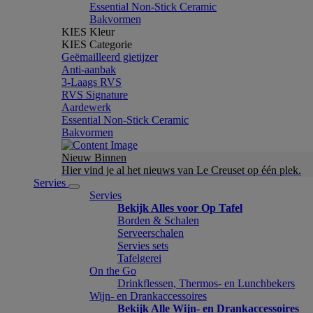
Essential Non-Stick Ceramic
Bakvormen
KIES Kleur
KIES Categorie
Geëmailleerd gietijzer
Anti-aanbak
3-Laags RVS
RVS Signature
Aardewerk
Essential Non-Stick Ceramic
Bakvormen
Nieuw Binnen
Hier vind je al het nieuws van Le Creuset op één plek.
Servies
Servies
Bekijk Alles voor Op Tafel
Borden & Schalen
Serveerschalen
Servies sets
Tafelgerei
On the Go
Drinkflessen, Thermos- en Lunchbekers
Wijn- en Drankaccessoires
Bekijk Alle Wijn- en Drankaccessoires