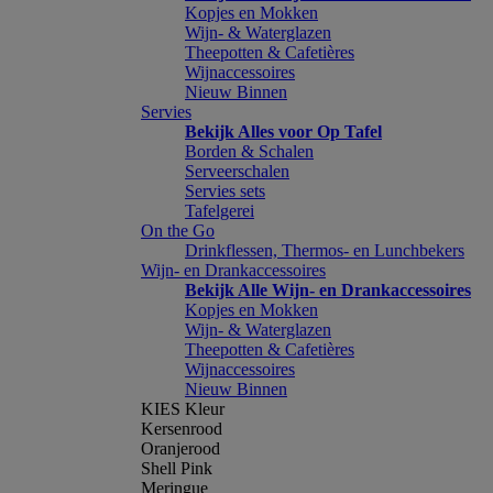
Kopjes en Mokken
Wijn- & Waterglazen
Theepotten & Cafetières
Wijnaccessoires
Nieuw Binnen
Servies
Bekijk Alles voor Op Tafel
Borden & Schalen
Serveerschalen
Servies sets
Tafelgerei
On the Go
Drinkflessen, Thermos- en Lunchbekers
Wijn- en Drankaccessoires
Bekijk Alle Wijn- en Drankaccessoires
Kopjes en Mokken
Wijn- & Waterglazen
Theepotten & Cafetières
Wijnaccessoires
Nieuw Binnen
KIES Kleur
Kersenrood
Oranjerood
Shell Pink
Meringue