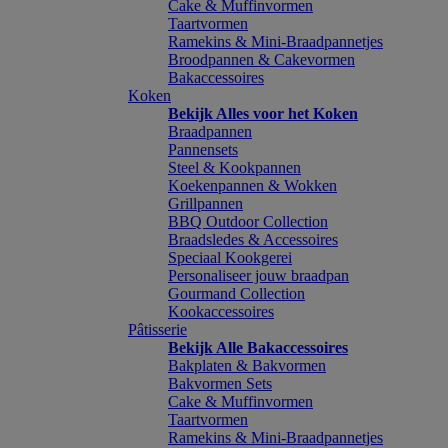
Cake & Muffinvormen
Taartvormen
Ramekins & Mini-Braadpannetjes
Broodpannen & Cakevormen
Bakaccessoires
Koken
Bekijk Alles voor het Koken
Braadpannen
Pannensets
Steel & Kookpannen
Koekenpannen & Wokken
Grillpannen
BBQ Outdoor Collection
Braadsledes & Accessoires
Speciaal Kookgerei
Personaliseer jouw braadpan
Gourmand Collection
Kookaccessoires
Pâtisserie
Bekijk Alle Bakaccessoires
Bakplaten & Bakvormen
Bakvormen Sets
Cake & Muffinvormen
Taartvormen
Ramekins & Mini-Braadpannetjes