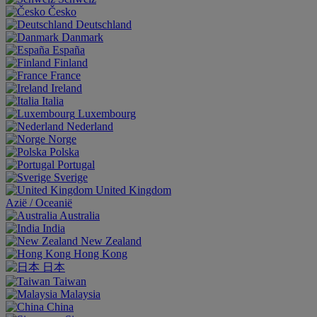
Česko
Deutschland
Danmark
España
Finland
France
Ireland
Italia
Luxembourg
Nederland
Norge
Polska
Portugal
Sverige
United Kingdom
Aziё / Oceaniё
Australia
India
New Zealand
Hong Kong
日本
Taiwan
Malaysia
China