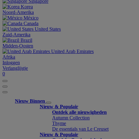
Singapore
Korea
Noord-Amerika
México
Canada
United States
Zuid-Amerika
Brazil
Midden-Oosten
United Arab Emirates
Afrika
Inloggen
Verlanglijstje
0
Nieuw Binnen
Nieuw & Populair
Ontdek alle nieuwigheden
Autumn Collection
Thyme
De essentials van Le Creuset
Nieuw & Populair