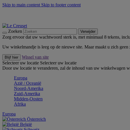
Skip to main content
Skip to footer content
Zomerse buitenmomenten met de BBQ Outdoor Collectie & Thy
De essentials van Le Creuset -
Ontdek Nu
Nieuwsbrieven: Registreer en bespaar 10%! -
Schrijf je nu in
Zoeken
Verwijder
Zorg ervoor dat uw wachtwoord sterk is, met minimaal 8 tekens, inclus
Uw winkelmandje is leeg op de nieuwe site. Maar maakt u zich geen
Wissel van site
Blijf hier
Selecteer uw locatie
Selecteer uw locatie
Door uw locatie te veranderen, zal de inhoud van uw winkelwagen wo
Europa
Aziё / Oceaniё
Noord-Amerika
Zuid-Amerika
Midden-Oosten
Afrika
Europa
Österreich
België
Schweiz