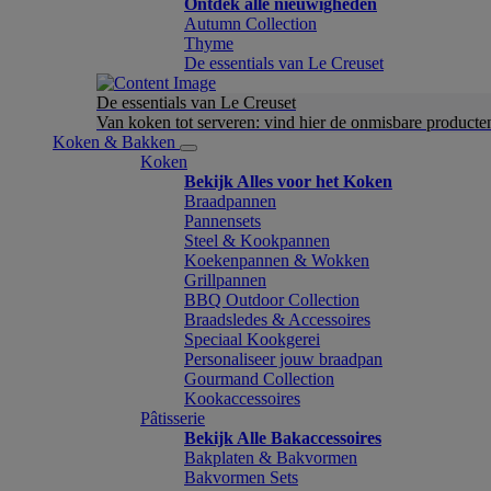
Ontdek alle nieuwigheden
Autumn Collection
Thyme
De essentials van Le Creuset
De essentials van Le Creuset
Van koken tot serveren: vind hier de onmisbare product
Koken & Bakken
Koken
Bekijk Alles voor het Koken
Braadpannen
Pannensets
Steel & Kookpannen
Koekenpannen & Wokken
Grillpannen
BBQ Outdoor Collection
Braadsledes & Accessoires
Speciaal Kookgerei
Personaliseer jouw braadpan
Gourmand Collection
Kookaccessoires
Pâtisserie
Bekijk Alle Bakaccessoires
Bakplaten & Bakvormen
Bakvormen Sets