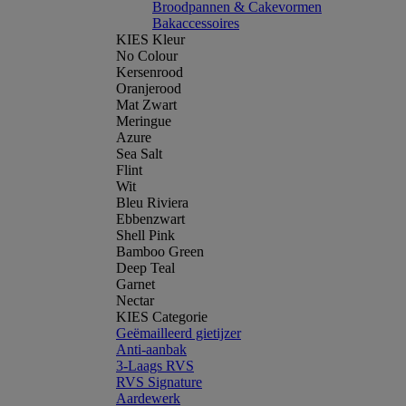
Broodpannen & Cakevormen
Bakaccessoires
KIES Kleur
No Colour
Kersenrood
Oranjerood
Mat Zwart
Meringue
Azure
Sea Salt
Flint
Wit
Bleu Riviera
Ebbenzwart
Shell Pink
Bamboo Green
Deep Teal
Garnet
Nectar
KIES Categorie
Geëmailleerd gietijzer
Anti-aanbak
3-Laags RVS
RVS Signature
Aardewerk